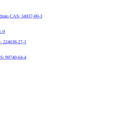
ridrato CAS: 34937-00-3
1-9
S: 224638-27-1
AS: 99740-64-4