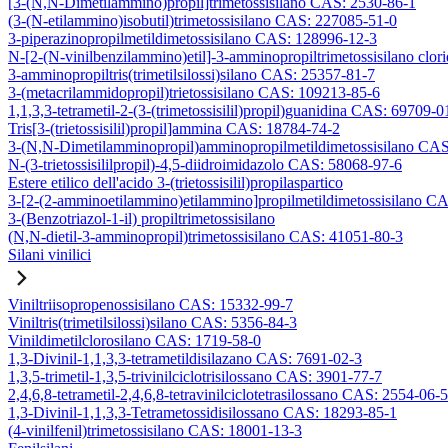
[3-(N,N-Dimetilammino)propil]trimetossisilano CAS: 2530-86-1
(3-(N-etilammino)isobutil)trimetossisilano CAS: 227085-51-0
3-piperazinopropilmetildimetossisilano CAS: 128996-12-3
N-[2-(N-vinilbenzilammino)etil]-3-amminopropiltrimetossisilano clo
3-amminopropiltris(trimetilsilossi)silano CAS: 25357-81-7
3-(metacrilammidopropil)trietossisilano CAS: 109213-85-6
1,1,3,3-tetrametil-2-(3-(trimetossisilil)propil)guanidina CAS: 69709-0
Tris[3-(trietossisilil)propil]ammina CAS: 18784-74-2
3-(N,N-Dimetilamminopropil)amminopropilmetildimetossisilano CA
N-(3-trietossisililpropil)-4,5-diidroimidazolo CAS: 58068-97-6
Estere etilico dell'acido 3-(trietossisilil)propilaspartico
3-[2-(2-amminoetilammino)etilammino]propilmetildimetossisilano C
3-(Benzotriazol-1-il) propiltrimetossisilano
(N,N-dietil-3-amminopropil)trimetossisilano CAS: 41051-80-3
Silani vinilici
Viniltriisopropenossisilano CAS: 15332-99-7
Viniltris(trimetilsilossi)silano CAS: 5356-84-3
Vinildimetilclorosilano CAS: 1719-58-0
1,3-Divinil-1,1,3,3-tetrametildisilazano CAS: 7691-02-3
1,3,5-trimetil-1,3,5-trivinilciclotrisilossano CAS: 3901-77-7
2,4,6,8-tetrametil-2,4,6,8-tetravinilciclotetrasilossano CAS: 2554-06-5
1,3-Divinil-1,1,3,3-Tetrametossidisilossano CAS: 18293-85-1
(4-vinilfenil)trimetossisilano CAS: 18001-13-3