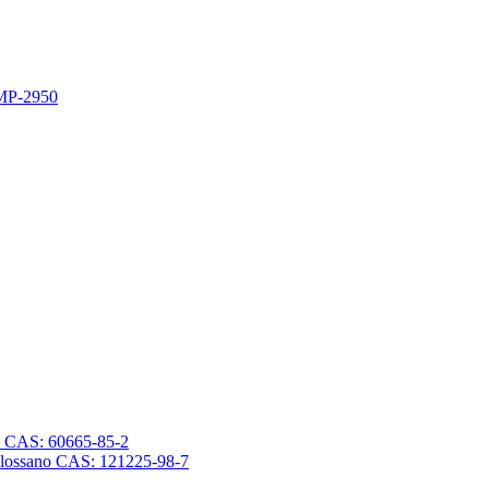
 MP-2950
sano CAS: 60665-85-2
trasilossano CAS: 121225-98-7