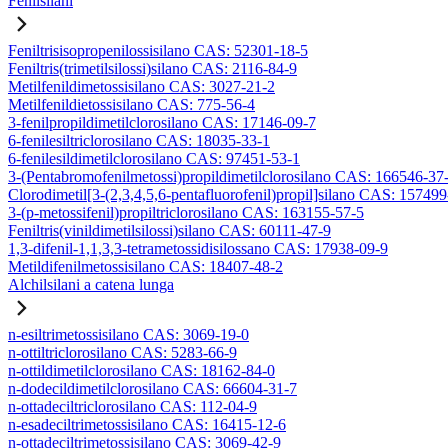
Fenilsilani
Feniltrisisopropenilossisilano CAS: 52301-18-5
Feniltris(trimetilsilossi)silano CAS: 2116-84-9
Metilfenildimetossisilano CAS: 3027-21-2
Metilfenildietossisilano CAS: 775-56-4
3-fenilpropildimetilclorosilano CAS: 17146-09-7
6-fenilesiltriclorosilano CAS: 18035-33-1
6-fenilesildimetilclorosilano CAS: 97451-53-1
3-(Pentabromofenilmetossi)propildimetilclorosilano CAS: 166546-37
Clorodimetil[3-(2,3,4,5,6-pentafluorofenil)propil]silano CAS: 15749
3-(p-metossifenil)propiltriclorosilano CAS: 163155-57-5
Feniltris(vinildimetilsilossi)silano CAS: 60111-47-9
1,3-difenil-1,1,3,3-tetrametossidisilossano CAS: 17938-09-9
Metildifenilmetossisilano CAS: 18407-48-2
Alchilsilani a catena lunga
n-esiltrimetossisilano CAS: 3069-19-0
n-ottiltriclorosilano CAS: 5283-66-9
n-ottildimetilclorosilano CAS: 18162-84-0
n-dodecildimetilclorosilano CAS: 66604-31-7
n-ottadeciltriclorosilano CAS: 112-04-9
n-esadeciltrimetossisilano CAS: 16415-12-6
n-ottadeciltrimetossisilano CAS: 3069-42-9