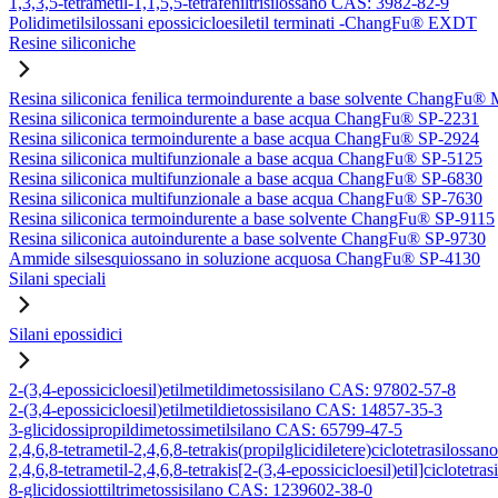
1,3,3,5-tetrametil-1,1,5,5-tetrafeniltrisilossano CAS: 3982-82-9
Polidimetilsilossani epossicicloesiletil terminati -ChangFu® EXDT
Resine siliconiche
Resina siliconica fenilica termoindurente a base solvente ChangFu®
Resina siliconica termoindurente a base acqua ChangFu® SP-2231
Resina siliconica termoindurente a base acqua ChangFu® SP-2924
Resina siliconica multifunzionale a base acqua ChangFu® SP-5125
Resina siliconica multifunzionale a base acqua ChangFu® SP-6830
Resina siliconica multifunzionale a base acqua ChangFu® SP-7630
Resina siliconica termoindurente a base solvente ChangFu® SP-9115
Resina siliconica autoindurente a base solvente ChangFu® SP-9730
Ammide silsesquiossano in soluzione acquosa ChangFu® SP-4130
Silani speciali
Silani epossidici
2-(3,4-epossicicloesil)etilmetildimetossisilano CAS: 97802-57-8
2-(3,4-epossicicloesil)etilmetildietossisilano CAS: 14857-35-3
3-glicidossipropildimetossimetilsilano CAS: 65799-47-5
2,4,6,8-tetrametil-2,4,6,8-tetrakis(propilglicidiletere)ciclotetrasilos
2,4,6,8-tetrametil-2,4,6,8-tetrakis[2-(3,4-epossicicloesil)etil]ciclote
8-glicidossiottiltrimetossisilano CAS: 1239602-38-0