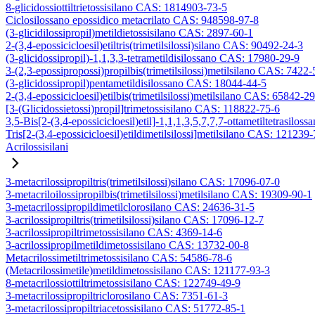
8-glicidossiottiltrietossisilano CAS: 1814903-73-5
Ciclosilossano epossidico metacrilato CAS: 948598-97-8
(3-glicidilossipropil)metildietossisilano CAS: 2897-60-1
2-(3,4-epossicicloesil)etiltris(trimetilsilossi)silano CAS: 90492-24-3
(3-glicidossipropil)-1,1,3,3-tetrametildisilossano CAS: 17980-29-9
3-(2,3-epossipropossi)propilbis(trimetilsilossi)metilsilano CAS: 7422-
(3-glicidossipropil)pentametildisilossano CAS: 18044-44-5
2-(3,4-epossicicloesil)etilbis(trimetilsilossi)metilsilano CAS: 65842-2
[3-(Glicidossietossi)propil]trimetossisilano CAS: 118822-75-6
3,5-Bis[2-(3,4-epossicicloesil)etil]-1,1,1,3,5,7,7,7-ottametiltetrasiloss
Tris[2-(3,4-epossicicloesil)etildimetilsilossi]metilsilano CAS: 121239
Acrilossisilani
3-metacrilossipropiltris(trimetilsilossi)silano CAS: 17096-07-0
3-metacriloilossipropilbis(trimetilsilossi)metilsilano CAS: 19309-90-1
3-metacrilossipropildimetilclorosilano CAS: 24636-31-5
3-acrilossipropiltris(trimetilsilossi)silano CAS: 17096-12-7
3-acrilossipropiltrimetossisilano CAS: 4369-14-6
3-acrilossipropilmetildimetossisilano CAS: 13732-00-8
Metacrilossimetiltrimetossisilano CAS: 54586-78-6
(Metacrilossimetile)metildimetossisilano CAS: 121177-93-3
8-metacrilossiottiltrimetossisilano CAS: 122749-49-9
3-metacrilossipropiltriclorosilano CAS: 7351-61-3
3-metacrilossipropiltriacetossisilano CAS: 51772-85-1