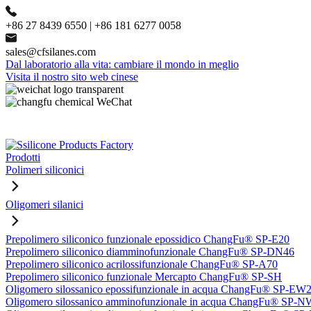
+86 27 8439 6550 | +86 181 6277 0058
sales@cfsilanes.com
Dal laboratorio alla vita: cambiare il mondo in meglio
Visita il nostro sito web cinese
Prodotti
Polimeri siliconici
Oligomeri silanici
Prepolimero siliconico funzionale epossidico ChangFu® SP-E20
Prepolimero siliconico diamminofunzionale ChangFu® SP-DN46
Prepolimero siliconico acrilossifunzionale ChangFu® SP-A70
Prepolimero siliconico funzionale Mercapto ChangFu® SP-SH
Oligomero silossanico epossifunzionale in acqua ChangFu® SP-EW
Oligomero silossanico amminofunzionale in acqua ChangFu® SP-