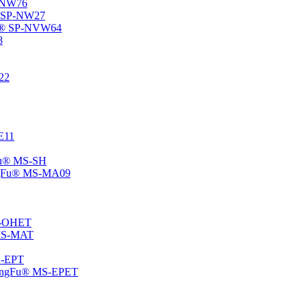
P-NW76
u® SP-NW27
gFu® SP-NVW64
8
22
-E11
gFu® MS-SH
ChangFu® MS-MA09
MS-OHET
® MS-MAT
MS-EPT
-ChangFu® MS-EPET