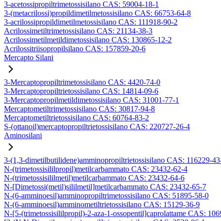
3-acetossipropiltrimetossisilano CAS: 59004-18-1
3-(metacrilossi)propildimetilmetossisilano CAS: 66753-64-8
3-acrilossipropildimetilmetossisilano CAS: 111918-90-2
Acrilossimetiltrimetossisilano CAS: 21134-38-3
Acrilossimetilmetildimetossisilano CAS: 130865-12-2
Acrilossitriisopropilsilano CAS: 157859-20-6
Mercapto Silani
3-Mercaptopropiltrimetossisilano CAS: 4420-74-0
3-Mercaptopropiltrietossisilano CAS: 14814-09-6
3-Mercaptopropilmetildimetossisilano CAS: 31001-77-1
Mercaptometiltrimetossisilano CAS: 30817-94-8
Mercaptometiltrietossisilano CAS: 60764-83-2
S-(ottanoil)mercaptopropiltrietossisilano CAS: 220727-26-4
Aminosilani
3-(1,3-dimetilbutilidene)amminopropiltrietossisilano CAS: 116229-43
N-(trimetossisililpropil)metilcarbammato CAS: 23432-62-4
N-(trimetossisililmetil)metilcarbammato CAS: 23432-64-6
N-[Dimetossi(metil)sililmetil]metilcarbammato CAS: 23432-65-7
N-(6-amminoesil)amminopropiltrimetossisilano CAS: 51895-58-0
N-(6-amminoesil)amminometiltrietossisilano CAS: 15129-36-9
N-[5-(trimetossisililpropil)-2-aza-1-ossopentil]caprolattame CAS: 10