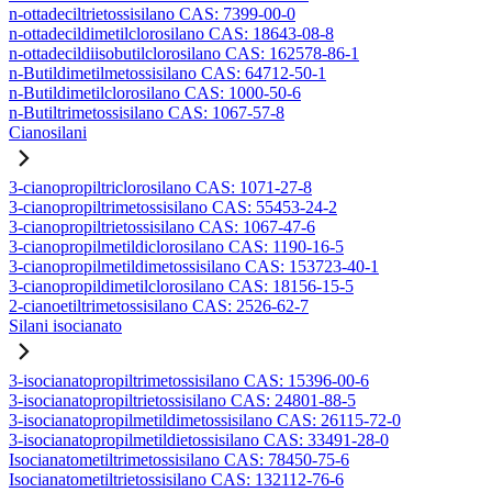
n-ottadeciltrietossisilano CAS: 7399-00-0
n-ottadecildimetilclorosilano CAS: 18643-08-8
n-ottadecildiisobutilclorosilano CAS: 162578-86-1
n-Butildimetilmetossisilano CAS: 64712-50-1
n-Butildimetilclorosilano CAS: 1000-50-6
n-Butiltrimetossisilano CAS: 1067-57-8
Cianosilani
3-cianopropiltriclorosilano CAS: 1071-27-8
3-cianopropiltrimetossisilano CAS: 55453-24-2
3-cianopropiltrietossisilano CAS: 1067-47-6
3-cianopropilmetildiclorosilano CAS: 1190-16-5
3-cianopropilmetildimetossisilano CAS: 153723-40-1
3-cianopropildimetilclorosilano CAS: 18156-15-5
2-cianoetiltrimetossisilano CAS: 2526-62-7
Silani isocianato
3-isocianatopropiltrimetossisilano CAS: 15396-00-6
3-isocianatopropiltrietossisilano CAS: 24801-88-5
3-isocianatopropilmetildimetossisilano CAS: 26115-72-0
3-isocianatopropilmetildietossisilano CAS: 33491-28-0
Isocianatometiltrimetossisilano CAS: 78450-75-6
Isocianatometiltrietossisilano CAS: 132112-76-6