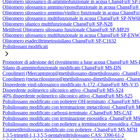
Oligomero silossanico di-amminofunzionale in acqua ChangFu® S
Oligomero silossanico ammino/epossifunzionale in acqua ChangF
Oligomero silossanico ammino/vinilico funzionale in acqua Chan
Oligomero silossanico multifunzionale in acqua ChangFu® SP-NW6
Oligomero silanico multifunzionale ChangFu® SP-N28
Metilfenil Oligomero silossano funzionale ChangFu® SP-MP29
Oligomero silossanico multifunzionale in acqua ChangFu® SP-ENW
Oligomero esadeciltrimetossisilano ChangFu® SP-C1632
Polisilossani modificati
Promotore di adesione del rivestimento a base acqua ChangFu® MS
Silano di-amminofunzionale modificato ChangFu® MS-DN
Copolimeri (Mercaptopropil)metilsilossano-dimetilsilossano -Chan
Copolimeri (metacrilossipropil)metilsilossano-dimetilsilossano -
Disperdente vinil-silossanico modificato A-172 -ChangFu® MS-V35
Disperdente polimerico siliconico attivo -ChangFu® MS-S24
40% disperdente polimerico siliconico attivo -ChangFu® MS-S25
Polisilossano modificato con polietere OH-terminato -ChangFu® 
Polisilossano modificato con terminazione metacrilossi -ChangFu
Polisilossano modificato carbossi-terminato -ChangFu® MS-CAT
Polisilossano modificato con terminazione epossidica -ChangFu® 
Polisilossano modificato con polietere a terminazione epossidica 
Eptametiltrisilossano modificato con polietere -ChangFu® MS-M7H
1,3,5-trimetil-1,1,3,5,5-pentafeniltrisilossano CAS: 3390-61-2