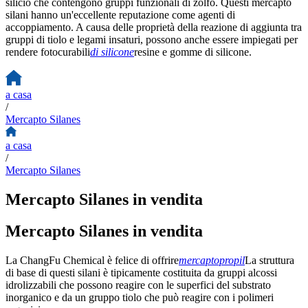
silicio che contengono gruppi funzionali di zolfo. Questi mercapto
silani hanno un'eccellente reputazione come agenti di
accoppiamento. A causa delle proprietà della reazione di aggiunta tra
gruppi di tiolo e legami insaturi, possono anche essere impiegati per
rendere fotocurabili
di silicone
resine e gomme di silicone.
a casa
/
Mercapto Silanes
a casa
/
Mercapto Silanes
Mercapto Silanes in vendita
Mercapto Silanes in vendita
La ChangFu Chemical è felice di offrire
mercaptopropil
La struttura
di base di questi silani è tipicamente costituita da gruppi alcossi
idrolizzabili che possono reagire con le superfici del substrato
inorganico e da un gruppo tiolo che può reagire con i polimeri