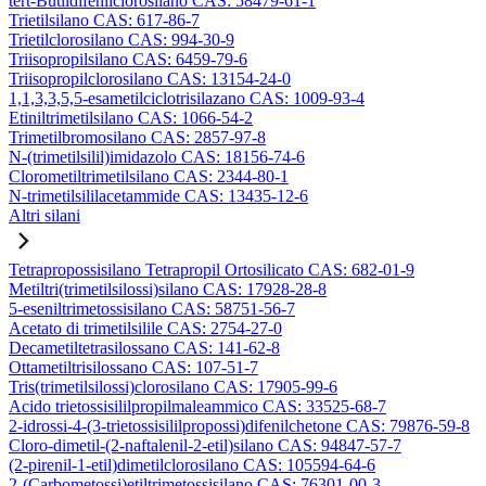
tert-Butildifenilclorosilano CAS: 58479-61-1
Trietilsilano CAS: 617-86-7
Trietilclorosilano CAS: 994-30-9
Triisopropilsilano CAS: 6459-79-6
Triisopropilclorosilano CAS: 13154-24-0
1,1,3,3,5,5-esametilciclotrisilazano CAS: 1009-93-4
Etiniltrimetilsilano CAS: 1066-54-2
Trimetilbromosilano CAS: 2857-97-8
N-(trimetilsilil)imidazolo CAS: 18156-74-6
Clorometiltrimetilsilano CAS: 2344-80-1
N-trimetilsililacetammide CAS: 13435-12-6
Altri silani
Tetrapropossisilano Tetrapropil Ortosilicato CAS: 682-01-9
Metiltri(trimetilsilossi)silano CAS: 17928-28-8
5-eseniltrimetossisilano CAS: 58751-56-7
Acetato di trimetilsilile CAS: 2754-27-0
Decametiltetrasilossano CAS: 141-62-8
Ottametiltrisilossano CAS: 107-51-7
Tris(trimetilsilossi)clorosilano CAS: 17905-99-6
Acido trietossisililpropilmaleammico CAS: 33525-68-7
2-idrossi-4-(3-trietossisililpropossi)difenilchetone CAS: 79876-59-8
Cloro-dimetil-(2-naftalenil-2-etil)silano CAS: 94847-57-7
(2-pirenil-1-etil)dimetilclorosilano CAS: 105594-64-6
2-(Carbometossi)etiltrimetossisilano CAS: 76301-00-3