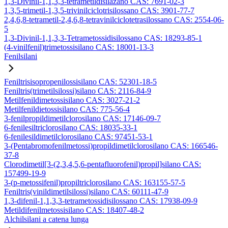
1,3-Divinil-1,1,3,3-tetrametildisilazano CAS: 7691-02-3
1,3,5-trimetil-1,3,5-trivinilciclotrisilossano CAS: 3901-77-7
2,4,6,8-tetrametil-2,4,6,8-tetravinilciclotetrasilossano CAS: 2554-06-
5
1,3-Divinil-1,1,3,3-Tetrametossidisilossano CAS: 18293-85-1
(4-vinilfenil)trimetossisilano CAS: 18001-13-3
Fenilsilani
Feniltrisisopropenilossisilano CAS: 52301-18-5
Feniltris(trimetilsilossi)silano CAS: 2116-84-9
Metilfenildimetossisilano CAS: 3027-21-2
Metilfenildietossisilano CAS: 775-56-4
3-fenilpropildimetilclorosilano CAS: 17146-09-7
6-fenilesiltriclorosilano CAS: 18035-33-1
6-fenilesildimetilclorosilano CAS: 97451-53-1
3-(Pentabromofenilmetossi)propildimetilclorosilano CAS: 166546-
37-8
Clorodimetil[3-(2,3,4,5,6-pentafluorofenil)propil]silano CAS:
157499-19-9
3-(p-metossifenil)propiltriclorosilano CAS: 163155-57-5
Feniltris(vinildimetilsilossi)silano CAS: 60111-47-9
1,3-difenil-1,1,3,3-tetrametossidisilossano CAS: 17938-09-9
Metildifenilmetossisilano CAS: 18407-48-2
Alchilsilani a catena lunga