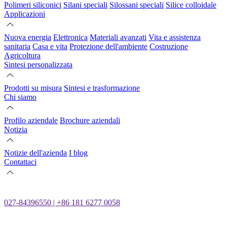
Polimeri siliconici
Silani speciali
Silossani speciali
Silice colloidale
Applicazioni
Nuova energia
Elettronica
Materiali avanzati
Vita e assistenza
sanitaria
Casa e vita
Protezione dell'ambiente
Costruzione
Agricoltura
Sintesi personalizzata
Prodotti su misura
Sintesi e trasformazione
Chi siamo
Profilo aziendale
Brochure aziendali
Notizia
Notizie dell'azienda
I blog
Contattaci
027-84396550 | +86 181 6277 0058