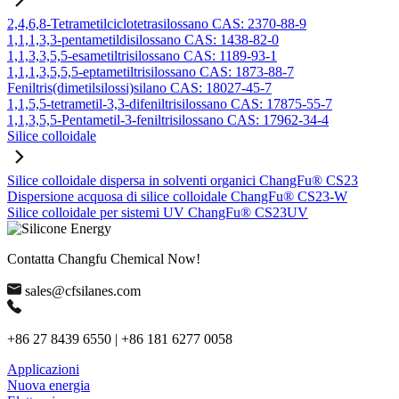
2,4,6,8-Tetrametilciclotetrasilossano CAS: 2370-88-9
1,1,1,3,3-pentametildisilossano CAS: 1438-82-0
1,1,3,3,5,5-esametiltrisilossano CAS: 1189-93-1
1,1,1,3,5,5,5-eptametiltrisilossano CAS: 1873-88-7
Feniltris(dimetilsilossi)silano CAS: 18027-45-7
1,1,5,5-tetrametil-3,3-difeniltrisilossano CAS: 17875-55-7
1,1,3,5,5-Pentametil-3-feniltrisilossano CAS: 17962-34-4
Silice colloidale
Silice colloidale dispersa in solventi organici ChangFu® CS23
Dispersione acquosa di silice colloidale ChangFu® CS23-W
Silice colloidale per sistemi UV ChangFu® CS23UV
Contatta Changfu Chemical Now!
sales@cfsilanes.com
+86 27 8439 6550 | +86 181 6277 0058
Applicazioni
Nuova energia