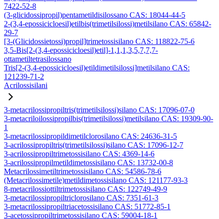
7422-52-8
(3-glicidossipropil)pentametildisilossano CAS: 18044-44-5
2-(3,4-epossicicloesil)etilbis(trimetilsilossi)metilsilano CAS: 65842-
29-7
[3-(Glicidossietossi)propil]trimetossisilano CAS: 118822-75-6
3,5-Bis[2-(3,4-epossicicloesil)etil]-1,1,1,3,5,7,7,7-
ottametiltetrasilossano
Tris[2-(3,4-epossicicloesil)etildimetilsilossi]metilsilano CAS:
121239-71-2
Acrilossisilani
3-metacrilossipropiltris(trimetilsilossi)silano CAS: 17096-07-0
3-metacriloilossipropilbis(trimetilsilossi)metilsilano CAS: 19309-90-
1
3-metacrilossipropildimetilclorosilano CAS: 24636-31-5
3-acrilossipropiltris(trimetilsilossi)silano CAS: 17096-12-7
3-acrilossipropiltrimetossisilano CAS: 4369-14-6
3-acrilossipropilmetildimetossisilano CAS: 13732-00-8
Metacrilossimetiltrimetossisilano CAS: 54586-78-6
(Metacrilossimetile)metildimetossisilano CAS: 121177-93-3
8-metacrilossiottiltrimetossisilano CAS: 122749-49-9
3-metacrilossipropiltriclorosilano CAS: 7351-61-3
3-metacrilossipropiltriacetossisilano CAS: 51772-85-1
3-acetossipropiltrimetossisilano CAS: 59004-18-1