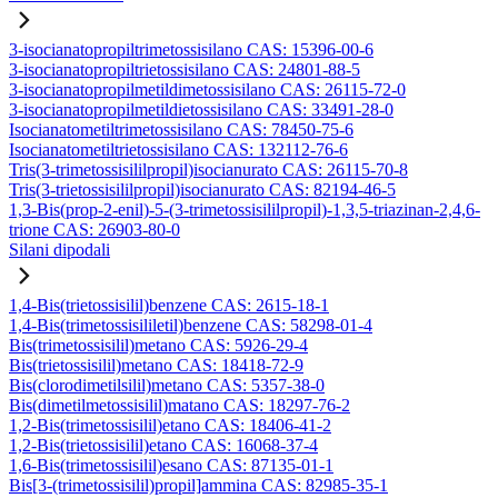
3-isocianatopropiltrimetossisilano CAS: 15396-00-6
3-isocianatopropiltrietossisilano CAS: 24801-88-5
3-isocianatopropilmetildimetossisilano CAS: 26115-72-0
3-isocianatopropilmetildietossisilano CAS: 33491-28-0
Isocianatometiltrimetossisilano CAS: 78450-75-6
Isocianatometiltrietossisilano CAS: 132112-76-6
Tris(3-trimetossisililpropil)isocianurato CAS: 26115-70-8
Tris(3-trietossisililpropil)isocianurato CAS: 82194-46-5
1,3-Bis(prop-2-enil)-5-(3-trimetossisililpropil)-1,3,5-triazinan-2,4,6-
trione CAS: 26903-80-0
Silani dipodali
1,4-Bis(trietossisilil)benzene CAS: 2615-18-1
1,4-Bis(trimetossisililetil)benzene CAS: 58298-01-4
Bis(trimetossisilil)metano CAS: 5926-29-4
Bis(trietossisilil)metano CAS: 18418-72-9
Bis(clorodimetilsilil)metano CAS: 5357-38-0
Bis(dimetilmetossisilil)matano CAS: 18297-76-2
1,2-Bis(trimetossisilil)etano CAS: 18406-41-2
1,2-Bis(trietossisilil)etano CAS: 16068-37-4
1,6-Bis(trimetossisilil)esano CAS: 87135-01-1
Bis[3-(trimetossisilil)propil]ammina CAS: 82985-35-1