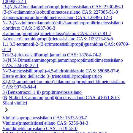
106996-32-1
[3-(N,N-Dimetilammino)propil]trimetossisilano CAS: 2530-86-1
(3-(N-etilammino)isobutil)trimetossisilano CAS: 227085-51-0
3-piperazinopropilmetildimetossisilano CAS: 128996-12-3
N-[2-(N-vinilbenzilammino)etil]-3-amminopropiltrimetossisilano
cloridrato CAS: 34937-00-3
3-amminopropiltris(trimetilsilossi)silano CAS: 25357-81-7
3-(metacrilammidopropil)trietossisilano CAS: 109213-85-6
1,1,3,3-tetrametil-2-(3-(trimetossisilil)propil)guanidina CAS: 69709-
01-9
Tris[3-(trietossisilil)propil]ammina CAS: 18784-74-2
3-(N,N-Dimetilamminopropil)amminopropilmetildimetossisilano
CAS: 224638-27-1
N-(3-trietossisililpropil)-4,5-diidroimidazolo CAS: 58068-97-6
Estere etilico dell'acido 3-(trietossisilil)propilaspartico
3-[2-(2-amminoetilammino)etilammino]propilmetildimetossisilano
CAS: 99740-64-4
3-(Benzotriazol-1-il) propiltrimetossisilano
(N,N-dietil-3-amminopropil)trimetossisilano CAS: 41051-80-3
Silani vinilici
Viniltriisopropenossisilano CAS: 15332-99-7
Viniltris(trimetilsilossi)silano CAS: 5356-84-3
Vinildimetilclorosilano CAS: 1719-58-0