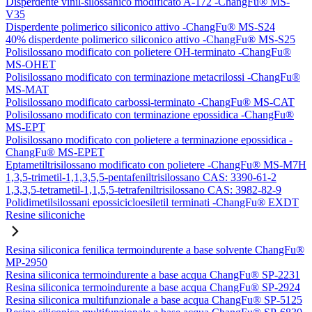
Disperdente vinil-silossanico modificato A-172 -ChangFu® MS-
V35
Disperdente polimerico siliconico attivo -ChangFu® MS-S24
40% disperdente polimerico siliconico attivo -ChangFu® MS-S25
Polisilossano modificato con polietere OH-terminato -ChangFu®
MS-OHET
Polisilossano modificato con terminazione metacrilossi -ChangFu®
MS-MAT
Polisilossano modificato carbossi-terminato -ChangFu® MS-CAT
Polisilossano modificato con terminazione epossidica -ChangFu®
MS-EPT
Polisilossano modificato con polietere a terminazione epossidica -
ChangFu® MS-EPET
Eptametiltrisilossano modificato con polietere -ChangFu® MS-M7H
1,3,5-trimetil-1,1,3,5,5-pentafeniltrisilossano CAS: 3390-61-2
1,3,3,5-tetrametil-1,1,5,5-tetrafeniltrisilossano CAS: 3982-82-9
Polidimetilsilossani epossicicloesiletil terminati -ChangFu® EXDT
Resine siliconiche
Resina siliconica fenilica termoindurente a base solvente ChangFu®
MP-2950
Resina siliconica termoindurente a base acqua ChangFu® SP-2231
Resina siliconica termoindurente a base acqua ChangFu® SP-2924
Resina siliconica multifunzionale a base acqua ChangFu® SP-5125