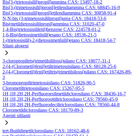
Bis[3-(trietossisilil)propil]ammina CAS: 13497-18-2
Bis[3-(trimetossisilil)propil]etilendiammina CAS: 68845-16-9
Bis[3-(trietossisilil)propil]etilendiammina CAS: 30858-91-4
N,N-bis (3-trimetossisililpropil)urea CAS: 18418-53-6
Bis(metildietossisililpropil)ammina CAS: 31020-47-0
1,4-Bis(trietossisililetil)benzene CAS: 224578-01-2
1,6-Bis(dietossimetilsilil)esano CAS: 18536-21-5
1-(trietossisilil)-2-(dietossimetilsilil)etano CAS: 18418-54-7
Silani alogeni
3-cloropropiltris(trimetilsililossi)silano CAS: 18077-31-1
2-[4-(Clorometil)fenil]etiltrimetossisilano CAS: 68128-25-6
2-[4-(Clorometil)fenil]etiltris(trimetilsilossi)silano CAS: 167426-89-
3
3-bromopropiltrimetossisilano CAS: 51826-90-5
Clorometiltrietossisilano CAS: 15267-95-5
1H,1H,2H,2H-Perfluoroesilmetildiclorosilano CAS: 38436-16-7
1H,1H,2H,2H-Perfluoroottiltriclorosilano CAS: 78560-45-9
1H,1H,2H,2H-Perfluorodeciltriclorosilano CAS: 78560-44-8
Clorometildiclorosilano CAS: 18170-89-3
Agenti sililanti
tert-Butildimetilclorosilano CAS: 18162-48-6