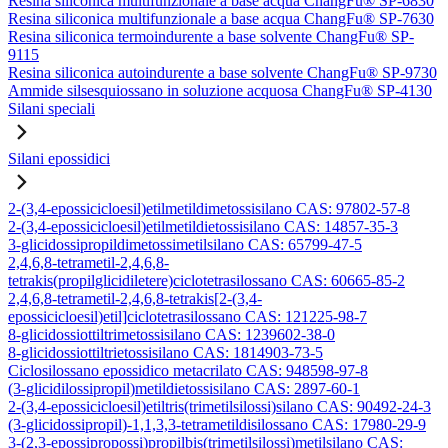
Resina siliconica multifunzionale a base acqua ChangFu® SP-6830
Resina siliconica multifunzionale a base acqua ChangFu® SP-7630
Resina siliconica termoindurente a base solvente ChangFu® SP-
9115
Resina siliconica autoindurente a base solvente ChangFu® SP-9730
Ammide silsesquiossano in soluzione acquosa ChangFu® SP-4130
Silani speciali
Silani epossidici
2-(3,4-epossicicloesil)etilmetildimetossisilano CAS: 97802-57-8
2-(3,4-epossicicloesil)etilmetildietossisilano CAS: 14857-35-3
3-glicidossipropildimetossimetilsilano CAS: 65799-47-5
2,4,6,8-tetrametil-2,4,6,8-
tetrakis(propilglicidiletere)ciclotetrasilossano CAS: 60665-85-2
2,4,6,8-tetrametil-2,4,6,8-tetrakis[2-(3,4-
epossicicloesil)etil]ciclotetrasilossano CAS: 121225-98-7
8-glicidossiottiltrimetossisilano CAS: 1239602-38-0
8-glicidossiottiltrietossisilano CAS: 1814903-73-5
Ciclosilossano epossidico metacrilato CAS: 948598-97-8
(3-glicidilossipropil)metildietossisilano CAS: 2897-60-1
2-(3,4-epossicicloesil)etiltris(trimetilsilossi)silano CAS: 90492-24-3
(3-glicidossipropil)-1,1,3,3-tetrametildisilossano CAS: 17980-29-9
3-(2,3-epossipropossi)propilbis(trimetilsilossi)metilsilano CAS: