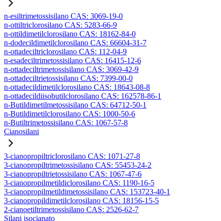
n-esiltrimetossisilano CAS: 3069-19-0
n-ottiltriclorosilano CAS: 5283-66-9
n-ottildimetilclorosilano CAS: 18162-84-0
n-dodecildimetilclorosilano CAS: 66604-31-7
n-ottadeciltriclorosilano CAS: 112-04-9
n-esadeciltrimetossisilano CAS: 16415-12-6
n-ottadeciltrimetossisilano CAS: 3069-42-9
n-ottadeciltrietossisilano CAS: 7399-00-0
n-ottadecildimetilclorosilano CAS: 18643-08-8
n-ottadecildiisobutilclorosilano CAS: 162578-86-1
n-Butildimetilmetossisilano CAS: 64712-50-1
n-Butildimetilclorosilano CAS: 1000-50-6
n-Butiltrimetossisilano CAS: 1067-57-8
Cianosilani
3-cianopropiltriclorosilano CAS: 1071-27-8
3-cianopropiltrimetossisilano CAS: 55453-24-2
3-cianopropiltrietossisilano CAS: 1067-47-6
3-cianopropilmetildiclorosilano CAS: 1190-16-5
3-cianopropilmetildimetossisilano CAS: 153723-40-1
3-cianopropildimetilclorosilano CAS: 18156-15-5
2-cianoetiltrimetossisilano CAS: 2526-62-7
Silani isocianato