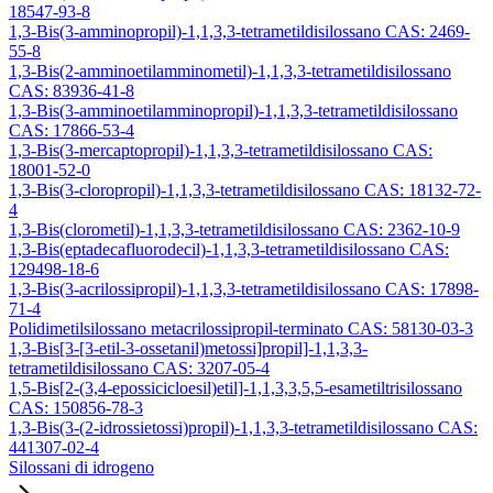
18547-93-8
1,3-Bis(3-amminopropil)-1,1,3,3-tetrametildisilossano CAS: 2469-
55-8
1,3-Bis(2-amminoetilamminometil)-1,1,3,3-tetrametildisilossano
CAS: 83936-41-8
1,3-Bis(3-amminoetilamminopropil)-1,1,3,3-tetrametildisilossano
CAS: 17866-53-4
1,3-Bis(3-mercaptopropil)-1,1,3,3-tetrametildisilossano CAS:
18001-52-0
1,3-Bis(3-cloropropil)-1,1,3,3-tetrametildisilossano CAS: 18132-72-
4
1,3-Bis(clorometil)-1,1,3,3-tetrametildisilossano CAS: 2362-10-9
1,3-Bis(eptadecafluorodecil)-1,1,3,3-tetrametildisilossano CAS:
129498-18-6
1,3-Bis(3-acrilossipropil)-1,1,3,3-tetrametildisilossano CAS: 17898-
71-4
Polidimetilsilossano metacrilossipropil-terminato CAS: 58130-03-3
1,3-Bis[3-[3-etil-3-ossetanil)metossi]propil]-1,1,3,3-
tetrametildisilossano CAS: 3207-05-4
1,5-Bis[2-(3,4-epossicicloesil)etil]-1,1,3,3,5,5-esametiltrisilossano
CAS: 150856-78-3
1,3-Bis(3-(2-idrossietossi)propil)-1,1,3,3-tetrametildisilossano CAS:
441307-02-4
Silossani di idrogeno