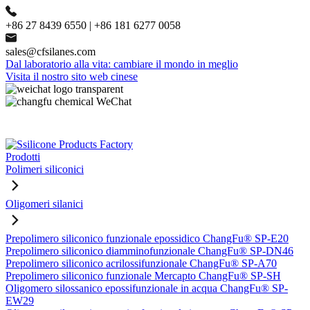
+86 27 8439 6550 | +86 181 6277 0058
sales@cfsilanes.com
Dal laboratorio alla vita: cambiare il mondo in meglio
Visita il nostro sito web cinese
Prodotti
Polimeri siliconici
Oligomeri silanici
Prepolimero siliconico funzionale epossidico ChangFu® SP-E20
Prepolimero siliconico diamminofunzionale ChangFu® SP-DN46
Prepolimero siliconico acrilossifunzionale ChangFu® SP-A70
Prepolimero siliconico funzionale Mercapto ChangFu® SP-SH
Oligomero silossanico epossifunzionale in acqua ChangFu® SP-
EW29