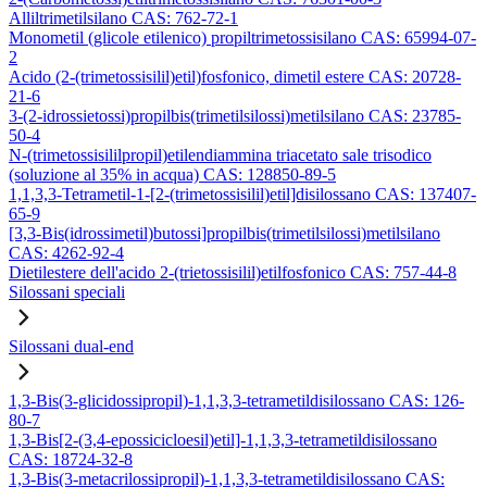
Alliltrimetilsilano CAS: 762-72-1
Monometil (glicole etilenico) propiltrimetossisilano CAS: 65994-07-
2
Acido (2-(trimetossisilil)etil)fosfonico, dimetil estere CAS: 20728-
21-6
3-(2-idrossietossi)propilbis(trimetilsilossi)metilsilano CAS: 23785-
50-4
N-(trimetossisililpropil)etilendiammina triacetato sale trisodico
(soluzione al 35% in acqua) CAS: 128850-89-5
1,1,3,3-Tetrametil-1-[2-(trimetossisilil)etil]disilossano CAS: 137407-
65-9
[3,3-Bis(idrossimetil)butossi]propilbis(trimetilsilossi)metilsilano
CAS: 4262-92-4
Dietilestere dell'acido 2-(trietossisilil)etilfosfonico CAS: 757-44-8
Silossani speciali
Silossani dual-end
1,3-Bis(3-glicidossipropil)-1,1,3,3-tetrametildisilossano CAS: 126-
80-7
1,3-Bis[2-(3,4-epossicicloesil)etil]-1,1,3,3-tetrametildisilossano
CAS: 18724-32-8
1,3-Bis(3-metacrilossipropil)-1,1,3,3-tetrametildisilossano CAS: