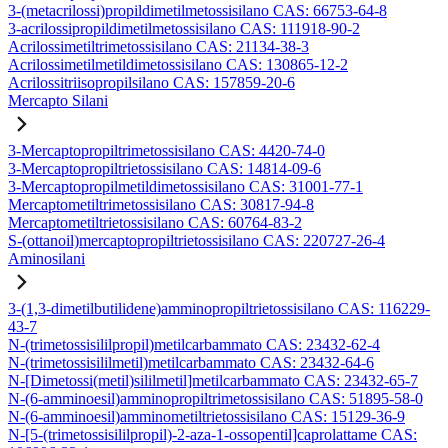
3-(metacrilossi)propildimetilmetossisilano CAS: 66753-64-8
3-acrilossipropildimetilmetossisilano CAS: 111918-90-2
Acrilossimetiltrimetossisilano CAS: 21134-38-3
Acrilossimetilmetildimetossisilano CAS: 130865-12-2
Acrilossitriisopropilsilano CAS: 157859-20-6
Mercapto Silani
3-Mercaptopropiltrimetossisilano CAS: 4420-74-0
3-Mercaptopropiltrietossisilano CAS: 14814-09-6
3-Mercaptopropilmetildimetossisilano CAS: 31001-77-1
Mercaptometiltrimetossisilano CAS: 30817-94-8
Mercaptometiltrietossisilano CAS: 60764-83-2
S-(ottanoil)mercaptopropiltrietossisilano CAS: 220727-26-4
Aminosilani
3-(1,3-dimetilbutilidene)amminopropiltrietossisilano CAS: 116229-
43-7
N-(trimetossisililpropil)metilcarbammato CAS: 23432-62-4
N-(trimetossisililmetil)metilcarbammato CAS: 23432-64-6
N-[Dimetossi(metil)sililmetil]metilcarbammato CAS: 23432-65-7
N-(6-amminoesil)amminopropiltrimetossisilano CAS: 51895-58-0
N-(6-amminoesil)amminometiltrietossisilano CAS: 15129-36-9
N-[5-(trimetossisililpropil)-2-aza-1-ossopentil]caprolattame CAS: