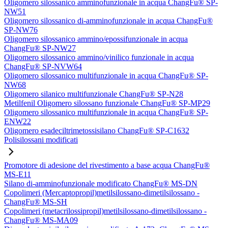
Oligomero silossanico amminofunzionale in acqua ChangFu® SP-
NW51
Oligomero silossanico di-amminofunzionale in acqua ChangFu®
SP-NW76
Oligomero silossanico ammino/epossifunzionale in acqua
ChangFu® SP-NW27
Oligomero silossanico ammino/vinilico funzionale in acqua
ChangFu® SP-NVW64
Oligomero silossanico multifunzionale in acqua ChangFu® SP-
NW68
Oligomero silanico multifunzionale ChangFu® SP-N28
Metilfenil Oligomero silossano funzionale ChangFu® SP-MP29
Oligomero silossanico multifunzionale in acqua ChangFu® SP-
ENW22
Oligomero esadeciltrimetossisilano ChangFu® SP-C1632
Polisilossani modificati
Promotore di adesione del rivestimento a base acqua ChangFu®
MS-E11
Silano di-amminofunzionale modificato ChangFu® MS-DN
Copolimeri (Mercaptopropil)metilsilossano-dimetilsilossano -
ChangFu® MS-SH
Copolimeri (metacrilossipropil)metilsilossano-dimetilsilossano -
ChangFu® MS-MA09