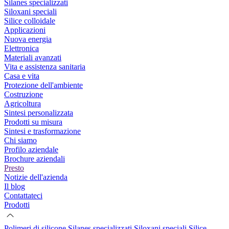
Silanes specializzati
Siloxani speciali
Silice colloidale
Applicazioni
Nuova energia
Elettronica
Materiali avanzati
Vita e assistenza sanitaria
Casa e vita
Protezione dell'ambiente
Costruzione
Agricoltura
Sintesi personalizzata
Prodotti su misura
Sintesi e trasformazione
Chi siamo
Profilo aziendale
Brochure aziendali
Presto
Notizie dell'azienda
Il blog
Contattateci
Prodotti
Polimeri di silicone
Silanes specializzati
Siloxani speciali
Silice