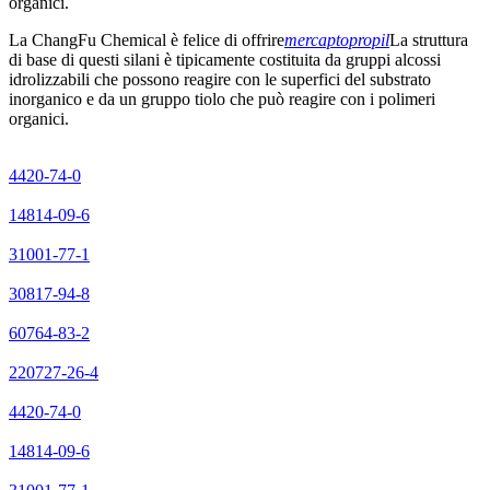
organici.
La ChangFu Chemical è felice di offrire
mercaptopropil
La struttura
di base di questi silani è tipicamente costituita da gruppi alcossi
idrolizzabili che possono reagire con le superfici del substrato
inorganico e da un gruppo tiolo che può reagire con i polimeri
organici.
4420-74-0
14814-09-6
31001-77-1
30817-94-8
60764-83-2
220727-26-4
4420-74-0
14814-09-6