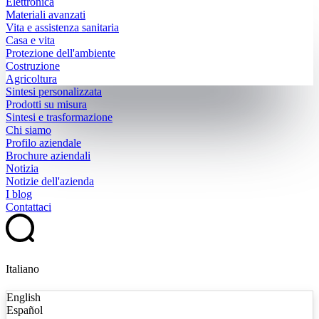
Elettronica
Materiali avanzati
Vita e assistenza sanitaria
Casa e vita
Protezione dell'ambiente
Costruzione
Agricoltura
Sintesi personalizzata
Prodotti su misura
Sintesi e trasformazione
Chi siamo
Profilo aziendale
Brochure aziendali
Notizia
Notizie dell'azienda
I blog
Contattaci
Italiano
English
Español