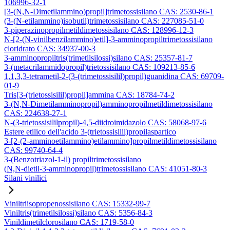
106996-32-1
[3-(N,N-Dimetilammino)propil]trimetossisilano CAS: 2530-86-1
(3-(N-etilammino)isobutil)trimetossisilano CAS: 227085-51-0
3-piperazinopropilmetildimetossisilano CAS: 128996-12-3
N-[2-(N-vinilbenzilammino)etil]-3-amminopropiltrimetossisilano
cloridrato CAS: 34937-00-3
3-amminopropiltris(trimetilsilossi)silano CAS: 25357-81-7
3-(metacrilammidopropil)trietossisilano CAS: 109213-85-6
1,1,3,3-tetrametil-2-(3-(trimetossisilil)propil)guanidina CAS: 69709-
01-9
Tris[3-(trietossisilil)propil]ammina CAS: 18784-74-2
3-(N,N-Dimetilamminopropil)amminopropilmetildimetossisilano
CAS: 224638-27-1
N-(3-trietossisililpropil)-4,5-diidroimidazolo CAS: 58068-97-6
Estere etilico dell'acido 3-(trietossisilil)propilaspartico
3-[2-(2-amminoetilammino)etilammino]propilmetildimetossisilano
CAS: 99740-64-4
3-(Benzotriazol-1-il) propiltrimetossisilano
(N,N-dietil-3-amminopropil)trimetossisilano CAS: 41051-80-3
Silani vinilici
Viniltriisopropenossisilano CAS: 15332-99-7
Viniltris(trimetilsilossi)silano CAS: 5356-84-3
Vinildimetilclorosilano CAS: 1719-58-0