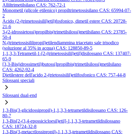
Alliltrimetilsilano CAS: 762-72-1
Monometil (glicole etilenico) propiltrimetossisilano CAS: 65994-07-
2
Acido (2-(trimetossisilil)etil)fosfonico, dimetil estere CAS: 20728-
21-6
3-(2-idrossietossi)propilbis(trimetilsilossi)metilsilano CAS: 23785-
50-4
N-(trimetossisililpropil)etilendiammina triacetato sale trisodico
(soluzione al 35% in acqua) CAS: 128850-89-5
1,1,3,3-Tetrametil-1-[2-(trimetossisilil)etil]disilossano CAS: 137407-
65-9
[3,3-Bis(idrossimetil)butossi]propilbis(trimetilsilossi)metilsilano
CAS: 4262-92-4
Dietilestere dell'acido 2-(trietossisilil)etilfosfonico CAS: 757-44-8
Silossani speciali
Silossani dual-end
1,3-Bis(3-glicidossipropil)-1,1,3,3-tetrametildisilossano CAS: 126-
80-7
1,3-Bis[2-(3,4-epossicicloesil)etil]-1,1,3,3-tetrametildisilossano
CAS: 18724-32-8
1,3-Bis(3-metacrilossipropil)-1,1,3,3-tetrametildisilossano CAS: