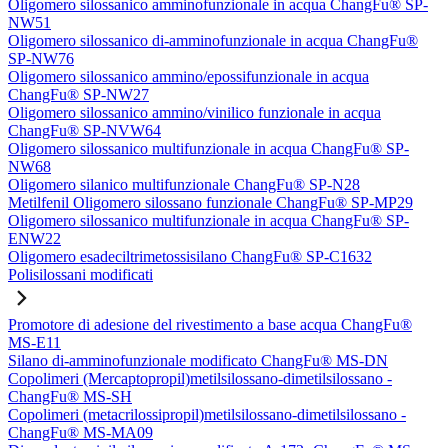
Oligomero silossanico amminofunzionale in acqua ChangFu® SP-
NW51
Oligomero silossanico di-amminofunzionale in acqua ChangFu®
SP-NW76
Oligomero silossanico ammino/epossifunzionale in acqua
ChangFu® SP-NW27
Oligomero silossanico ammino/vinilico funzionale in acqua
ChangFu® SP-NVW64
Oligomero silossanico multifunzionale in acqua ChangFu® SP-
NW68
Oligomero silanico multifunzionale ChangFu® SP-N28
Metilfenil Oligomero silossano funzionale ChangFu® SP-MP29
Oligomero silossanico multifunzionale in acqua ChangFu® SP-
ENW22
Oligomero esadeciltrimetossisilano ChangFu® SP-C1632
Polisilossani modificati
Promotore di adesione del rivestimento a base acqua ChangFu®
MS-E11
Silano di-amminofunzionale modificato ChangFu® MS-DN
Copolimeri (Mercaptopropil)metilsilossano-dimetilsilossano -
ChangFu® MS-SH
Copolimeri (metacrilossipropil)metilsilossano-dimetilsilossano -
ChangFu® MS-MA09