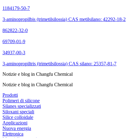
1184179-50-7
3-aminopropilbis (trimetilsilossia) CAS metilsilano: 42292-18-2
862822-32-0
69709-01-9
34937-00-3
3-aminopropiltris (trimetilsilossia) CAS silano: 25357-81-7
Notizie e blog in Changfu Chemical
Notizie e blog in Changfu Chemical
Prodotti
Polimeri di silicone
Silanes specializzati
Siloxani speciali
Silice colloidale
Applicazioni
Nuova energia
Elettronica