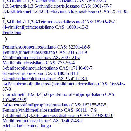
1,3-Divinil-1,1,3,3-tetrametildisilazano CAS: 7691-02-3
1,3,5-trimetil-1,3,5-trivinilciclotrisilossano CAS: 3901-77-7
2,4,6,8-tetrametil-2,4,6,8-tetravinilciclotetrasilossano CAS: 2554-06-
5
1,3-Divinil-1,1,3,3-Tetrametossidisilossano CAS: 18293-85-1
(4-vinilfenil)trimetossisilano CAS: 18001-13-3
Fenilsilani
Feniltrisisopropenilossisilano CAS: 52301-18-5
Feniltris(trimetilsilossi)silano CAS: 2116-84-9
Metilfenildimetossisilano CAS: 3027-21-2
Metilfenildietossisilano CAS: 775-56-4
3-fenilpropildimetilclorosilano CAS: 17146-09-7
6-fenilesiltriclorosilano CAS: 18035-33-1
6-fenilesildimetilclorosilano CAS: 97451-53-1
3-(Pentabromofenilmetossi)propildimetilclorosilano CAS: 166546-
37-8
Clorodimetil[3-(2,3,4,5,6-pentafluorofenil)propil]silano CAS:
157499-19-9
3-(p-metossifenil)propiltriclorosilano CAS: 163155-57-5
Feniltris(vinildimetilsilossi)silano CAS: 60111-47-9
1,3-difenil-1,1,3,3-tetrametossidisilossano CAS: 17938-09-9
Metildifenilmetossisilano CAS: 18407-48-2
Alchilsilani a catena lunga