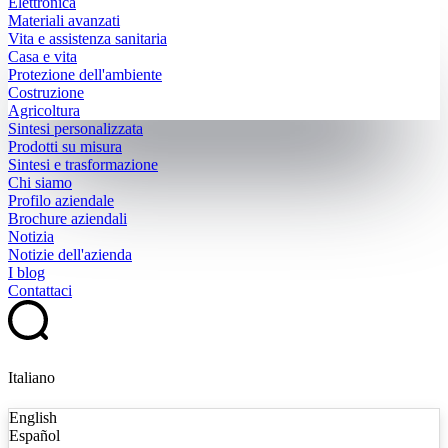
Elettronica
Materiali avanzati
Vita e assistenza sanitaria
Casa e vita
Protezione dell'ambiente
Costruzione
Agricoltura
Sintesi personalizzata
Prodotti su misura
Sintesi e trasformazione
Chi siamo
Profilo aziendale
Brochure aziendali
Notizia
Notizie dell'azienda
I blog
Contattaci
Italiano
English
Español