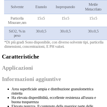
Metile
Solvente
Etanolo
Isopropanolo
Metacrilato
Particella
15±5
15±5
15±5
Misurare,
nm
SiO2,
% in
30±0,5
30±0,5
30±0,5
peso
*Di più
gradi
Sono
disponibile,
con
diverso
solvente
tipi,
particella
dimensioni,
concentrazioni,
E
PH
valori.
Caratteristiche
Applicazioni
Informazioni aggiuntive
Area superficiale ampia e distribuzione granulometrica
ristretta
Ha elevata disperdibilità, eccellente resistenza all'usura e
buona trasparenza
Elevata purezza. Il contenuto della maggior parte delle