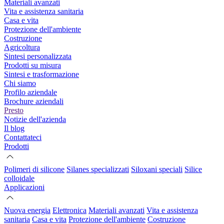
Materiali avanzati
Vita e assistenza sanitaria
Casa e vita
Protezione dell'ambiente
Costruzione
Agricoltura
Sintesi personalizzata
Prodotti su misura
Sintesi e trasformazione
Chi siamo
Profilo aziendale
Brochure aziendali
Presto
Notizie dell'azienda
Il blog
Contattateci
Prodotti
Polimeri di silicone
Silanes specializzati
Siloxani speciali
Silice
colloidale
Applicazioni
Nuova energia
Elettronica
Materiali avanzati
Vita e assistenza
sanitaria
Casa e vita
Protezione dell'ambiente
Costruzione