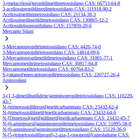
3-(metacrilossi)propildimetilmetossisilano CAS: 66753-64-8
3-acrilossipropildimetilmetossisilano CAS: 111918-90-2
Acrilossimetiltrimetossisilano CAS: 21134-38-3
Acrilossimetilmetildimetossisilano CAS: 130865-12-2
Acrilossitriisopropilsilano CAS: 157859-20-6
Mercapto Silani
3-Mercaptopropiltrimetossisilano CAS: 4420-74-0
3-Mercaptopropiltrietossisilano CAS: 14814-09-6
3-Mercaptopropilmetildimetossisilano CAS: 31001-77-1
Mercaptometiltrimetossisilano CAS: 30817-94-8
Mercaptometiltrietossisilano CAS: 60764-83-2
S-(ottanoil)mercaptopropiltrietossisilano CAS: 220727-26-4
Aminosilani
3-(1,3-dimetilbutilidene)amminopropiltrietossisilano CAS: 116229-
43-7
N-(trimetossisililpropil)metilcarbammato CAS: 23432-62-4
N-(trimetossisililmetil)metilcarbammato CAS: 23432-64-6
N-[Dimetossi(metil)sililmetil]metilcarbammato CAS: 23432-65-7
N-(6-amminoesil)amminopropiltrimetossisilano CAS: 51895-58-0
N-(6-amminoesil)amminometiltrietossisilano CAS: 15129-36-9
N-[5-(trimetossisililpropil)-2-aza-1-ossopentil]caprolattame CAS: