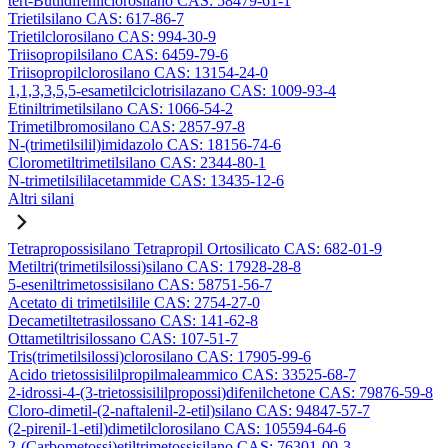
tert-Butildifenilclorosilano CAS: 58479-61-1
Trietilsilano CAS: 617-86-7
Trietilclorosilano CAS: 994-30-9
Triisopropilsilano CAS: 6459-79-6
Triisopropilclorosilano CAS: 13154-24-0
1,1,3,3,5,5-esametilciclotrisilazano CAS: 1009-93-4
Etiniltrimetilsilano CAS: 1066-54-2
Trimetilbromosilano CAS: 2857-97-8
N-(trimetilsilil)imidazolo CAS: 18156-74-6
Clorometiltrimetilsilano CAS: 2344-80-1
N-trimetilsililacetammide CAS: 13435-12-6
Altri silani
Tetrapropossisilano Tetrapropil Ortosilicato CAS: 682-01-9
Metiltri(trimetilsilossi)silano CAS: 17928-28-8
5-eseniltrimetossisilano CAS: 58751-56-7
Acetato di trimetilsilile CAS: 2754-27-0
Decametiltetrasilossano CAS: 141-62-8
Ottametiltrisilossano CAS: 107-51-7
Tris(trimetilsilossi)clorosilano CAS: 17905-99-6
Acido trietossisililpropilmaleammico CAS: 33525-68-7
2-idrossi-4-(3-trietossisililpropossi)difenilchetone CAS: 79876-59-8
Cloro-dimetil-(2-naftalenil-2-etil)silano CAS: 94847-57-7
(2-pirenil-1-etil)dimetilclorosilano CAS: 105594-64-6
2-(Carbometossi)etiltrimetossisilano CAS: 76301-00-3