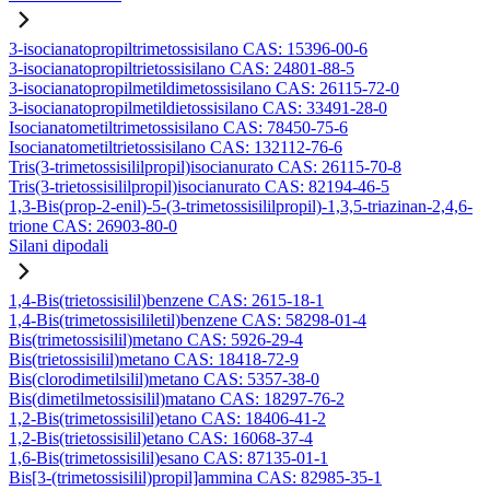
3-isocianatopropiltrimetossisilano CAS: 15396-00-6
3-isocianatopropiltrietossisilano CAS: 24801-88-5
3-isocianatopropilmetildimetossisilano CAS: 26115-72-0
3-isocianatopropilmetildietossisilano CAS: 33491-28-0
Isocianatometiltrimetossisilano CAS: 78450-75-6
Isocianatometiltrietossisilano CAS: 132112-76-6
Tris(3-trimetossisililpropil)isocianurato CAS: 26115-70-8
Tris(3-trietossisililpropil)isocianurato CAS: 82194-46-5
1,3-Bis(prop-2-enil)-5-(3-trimetossisililpropil)-1,3,5-triazinan-2,4,6-
trione CAS: 26903-80-0
Silani dipodali
1,4-Bis(trietossisilil)benzene CAS: 2615-18-1
1,4-Bis(trimetossisililetil)benzene CAS: 58298-01-4
Bis(trimetossisilil)metano CAS: 5926-29-4
Bis(trietossisilil)metano CAS: 18418-72-9
Bis(clorodimetilsilil)metano CAS: 5357-38-0
Bis(dimetilmetossisilil)matano CAS: 18297-76-2
1,2-Bis(trimetossisilil)etano CAS: 18406-41-2
1,2-Bis(trietossisilil)etano CAS: 16068-37-4
1,6-Bis(trimetossisilil)esano CAS: 87135-01-1
Bis[3-(trimetossisilil)propil]ammina CAS: 82985-35-1