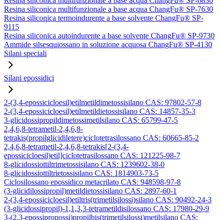
Resina siliconica multifunzionale a base acqua ChangFu® SP-6830
Resina siliconica multifunzionale a base acqua ChangFu® SP-7630
Resina siliconica termoindurente a base solvente ChangFu® SP-
9115
Resina siliconica autoindurente a base solvente ChangFu® SP-9730
Ammide silsesquiossano in soluzione acquosa ChangFu® SP-4130
Silani speciali
Silani epossidici
2-(3,4-epossicicloesil)etilmetildimetossisilano CAS: 97802-57-8
2-(3,4-epossicicloesil)etilmetildietossisilano CAS: 14857-35-3
3-glicidossipropildimetossimetilsilano CAS: 65799-47-5
2,4,6,8-tetrametil-2,4,6,8-
tetrakis(propilglicidiletere)ciclotetrasilossano CAS: 60665-85-2
2,4,6,8-tetrametil-2,4,6,8-tetrakis[2-(3,4-
epossicicloesil)etil]ciclotetrasilossano CAS: 121225-98-7
8-glicidossiottiltrimetossisilano CAS: 1239602-38-0
8-glicidossiottiltrietossisilano CAS: 1814903-73-5
Ciclosilossano epossidico metacrilato CAS: 948598-97-8
(3-glicidilossipropil)metildietossisilano CAS: 2897-60-1
2-(3,4-epossicicloesil)etiltris(trimetilsilossi)silano CAS: 90492-24-3
(3-glicidossipropil)-1,1,3,3-tetrametildisilossano CAS: 17980-29-9
3-(2,3-epossipropossi)propilbis(trimetilsilossi)metilsilano CAS: