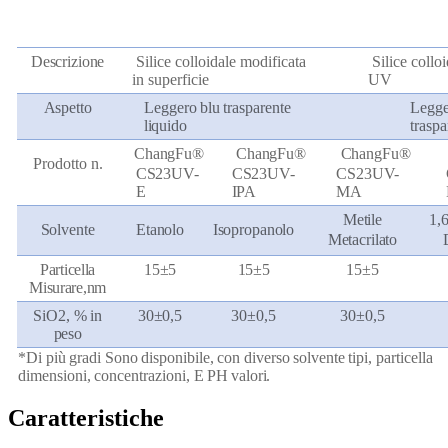
Descrizione
Silice colloidale modificata
Silice collo
in superficie
UV
Aspetto
Leggero
blu
trasparente
Legge
liquido
traspa
ChangFu®
ChangFu®
ChangFu®
Prodotto n.
CS23UV-
CS23UV-
CS23UV-
E
IPA
MA
Metile
1,
Solvente
Etanolo
Isopropanolo
Metacrilato
Particella
15±5
15±5
15±5
Misurare,
nm
SiO2,
% in
30±0,5
30±0,5
30±0,5
peso
*Di più
gradi
Sono
disponibile,
con
diverso
solvente
tipi,
particella
dimensioni,
concentrazioni,
E
PH
valori.
Caratteristiche