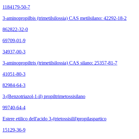
1184179-50-7
3-aminopropilbis (trimetilsilossia) CAS metilsilano: 42292-18-2
862822-32-0
69709-01-9
34937-00-3
3-aminopropiltris (trimetilsilossia) CAS silano: 25357-81-7
41051-80-3
82984-64-3
3-(Benzotriazol-1-il) propiltrimetossisilano
99740-64-4
Estere etilico dell'acido 3-(trietossisilil)propilaspartico
15129-36-9