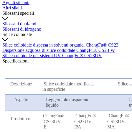
Agenti sililanti
Altri silani
Silossani speciali
Silossani dual-end
Silossani di idrogeno
Silice colloidale
Silice colloidale dispersa in solventi organici ChangFu® CS23
Dispersione acquosa di silice colloidale ChangFu® CS23-W
Silice colloidale per sistemi UV ChangFu® CS23UV
Specificazioni
Descrizione
Silice colloidale modificata
Silice 
in superficie
Aspetto
Leggero
blu
trasparente
L
liquido
t
ChangFu®
ChangFu®
ChangFu®
Prodotto n.
CS23UV-
CS23UV-
CS23UV-
E
IPA
MA