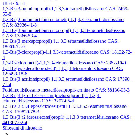
18547-93-8
1,3-Bis(3-amminopropil)-1,1,3,3-tetrametildisilossano CAS: 2469-
55-8
1,3-Bis(2-amminoetilamminometil)-1,1,3,3-tetrametildisilossano
CAS: 83936-41-8
1,3-Bis(3-amminoetilamminopropil)-1,1,3,3-tetrametildisilossano
CAS: 17866-53-4
1,3-Bis(3-mercaptopropil)-1,1,3,3-tetrametildisilossano CAS:
18001-52-0
1,3-Bis(3-cloropropil)-1,1,3,3-tetrametildisilossano CAS: 18132-72-
4
1,3-Bis(clorometil)-1,1,3,3-tetrametildisilossano CAS: 2362-10-9
1,3-Bis(eptadecafluorodecil)-1,1,3,3-tetrametildisilossano CAS:
129498-18-6
1,3-Bis(3-acrilossipropil)-1,1,3,3-tetrametildisilossano CAS: 17898-
71-4
Polidimetilsilossano metacrilossipropil-terminato CAS: 58130-03-3
1,3-Bis[3-[3-etil-3-ossetanil)metossi]propil]-1,1,3,3-
tetrametildisilossano CAS: 3207-05-4
1,5-Bis[2-(3,4-epossicicloesil)etil]-1,1,3,3,5,5-esametiltrisilossano
CAS: 150856-78-3
1,3-Bis(3-(2-idrossietossi)propil)-1,1,3,3-tetrametildisilossano CAS:
441307-02-4
Silossani di idrogeno