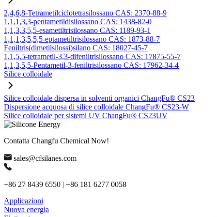
2,4,6,8-Tetrametilciclotetrasilossano CAS: 2370-88-9
1,1,1,3,3-pentametildisilossano CAS: 1438-82-0
1,1,3,3,5,5-esametiltrisilossano CAS: 1189-93-1
1,1,1,3,5,5,5-eptametiltrisilossano CAS: 1873-88-7
Feniltris(dimetilsilossi)silano CAS: 18027-45-7
1,1,5,5-tetrametil-3,3-difeniltrisilossano CAS: 17875-55-7
1,1,3,5,5-Pentametil-3-feniltrisilossano CAS: 17962-34-4
Silice colloidale
Silice colloidale dispersa in solventi organici ChangFu® CS23
Dispersione acquosa di silice colloidale ChangFu® CS23-W
Silice colloidale per sistemi UV ChangFu® CS23UV
Contatta Changfu Chemical Now!
sales@cfsilanes.com
+86 27 8439 6550 | +86 181 6277 0058
Applicazioni
Nuova energia