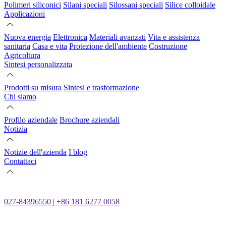
Polimeri siliconici
Silani speciali
Silossani speciali
Silice colloidale
Applicazioni
Nuova energia
Elettronica
Materiali avanzati
Vita e assistenza
sanitaria
Casa e vita
Protezione dell'ambiente
Costruzione
Agricoltura
Sintesi personalizzata
Prodotti su misura
Sintesi e trasformazione
Chi siamo
Profilo aziendale
Brochure aziendali
Notizia
Notizie dell'azienda
I blog
Contattaci
027-84396550 | +86 181 6277 0058