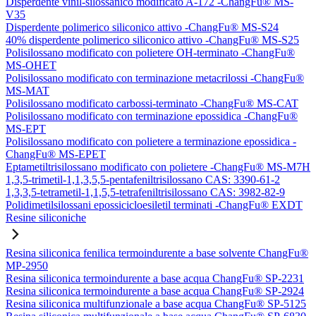
Disperdente vinil-silossanico modificato A-172 -ChangFu® MS-
V35
Disperdente polimerico siliconico attivo -ChangFu® MS-S24
40% disperdente polimerico siliconico attivo -ChangFu® MS-S25
Polisilossano modificato con polietere OH-terminato -ChangFu®
MS-OHET
Polisilossano modificato con terminazione metacrilossi -ChangFu®
MS-MAT
Polisilossano modificato carbossi-terminato -ChangFu® MS-CAT
Polisilossano modificato con terminazione epossidica -ChangFu®
MS-EPT
Polisilossano modificato con polietere a terminazione epossidica -
ChangFu® MS-EPET
Eptametiltrisilossano modificato con polietere -ChangFu® MS-M7H
1,3,5-trimetil-1,1,3,5,5-pentafeniltrisilossano CAS: 3390-61-2
1,3,3,5-tetrametil-1,1,5,5-tetrafeniltrisilossano CAS: 3982-82-9
Polidimetilsilossani epossicicloesiletil terminati -ChangFu® EXDT
Resine siliconiche
Resina siliconica fenilica termoindurente a base solvente ChangFu®
MP-2950
Resina siliconica termoindurente a base acqua ChangFu® SP-2231
Resina siliconica termoindurente a base acqua ChangFu® SP-2924
Resina siliconica multifunzionale a base acqua ChangFu® SP-5125