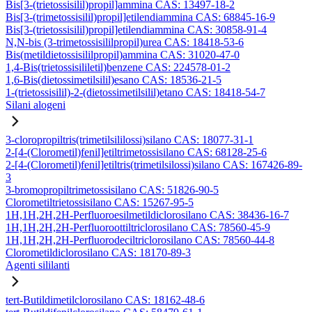
Bis[3-(trietossisilil)propil]ammina CAS: 13497-18-2
Bis[3-(trimetossisilil)propil]etilendiammina CAS: 68845-16-9
Bis[3-(trietossisilil)propil]etilendiammina CAS: 30858-91-4
N,N-bis (3-trimetossisililpropil)urea CAS: 18418-53-6
Bis(metildietossisililpropil)ammina CAS: 31020-47-0
1,4-Bis(trietossisililetil)benzene CAS: 224578-01-2
1,6-Bis(dietossimetilsilil)esano CAS: 18536-21-5
1-(trietossisilil)-2-(dietossimetilsilil)etano CAS: 18418-54-7
Silani alogeni
3-cloropropiltris(trimetilsililossi)silano CAS: 18077-31-1
2-[4-(Clorometil)fenil]etiltrimetossisilano CAS: 68128-25-6
2-[4-(Clorometil)fenil]etiltris(trimetilsilossi)silano CAS: 167426-89-
3
3-bromopropiltrimetossisilano CAS: 51826-90-5
Clorometiltrietossisilano CAS: 15267-95-5
1H,1H,2H,2H-Perfluoroesilmetildiclorosilano CAS: 38436-16-7
1H,1H,2H,2H-Perfluoroottiltriclorosilano CAS: 78560-45-9
1H,1H,2H,2H-Perfluorodeciltriclorosilano CAS: 78560-44-8
Clorometildiclorosilano CAS: 18170-89-3
Agenti sililanti
tert-Butildimetilclorosilano CAS: 18162-48-6