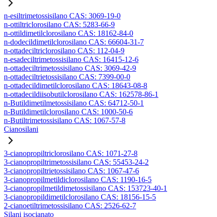
n-esiltrimetossisilano CAS: 3069-19-0
n-ottiltriclorosilano CAS: 5283-66-9
n-ottildimetilclorosilano CAS: 18162-84-0
n-dodecildimetilclorosilano CAS: 66604-31-7
n-ottadeciltriclorosilano CAS: 112-04-9
n-esadeciltrimetossisilano CAS: 16415-12-6
n-ottadeciltrimetossisilano CAS: 3069-42-9
n-ottadeciltrietossisilano CAS: 7399-00-0
n-ottadecildimetilclorosilano CAS: 18643-08-8
n-ottadecildiisobutilclorosilano CAS: 162578-86-1
n-Butildimetilmetossisilano CAS: 64712-50-1
n-Butildimetilclorosilano CAS: 1000-50-6
n-Butiltrimetossisilano CAS: 1067-57-8
Cianosilani
3-cianopropiltriclorosilano CAS: 1071-27-8
3-cianopropiltrimetossisilano CAS: 55453-24-2
3-cianopropiltrietossisilano CAS: 1067-47-6
3-cianopropilmetildiclorosilano CAS: 1190-16-5
3-cianopropilmetildimetossisilano CAS: 153723-40-1
3-cianopropildimetilclorosilano CAS: 18156-15-5
2-cianoetiltrimetossisilano CAS: 2526-62-7
Silani isocianato