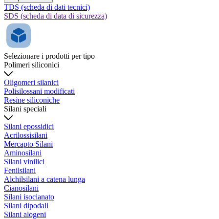
TDS (scheda di dati tecnici)
SDS (scheda di data di sicurezza)
Selezionare i prodotti per tipo
Polimeri siliconici
Oligomeri silanici
Polisilossani modificati
Resine siliconiche
Silani speciali
Silani epossidici
Acrilossisilani
Mercapto Silani
Aminosilani
Silani vinilici
Fenilsilani
Alchilsilani a catena lunga
Cianosilani
Silani isocianato
Silani dipodali
Silani alogeni