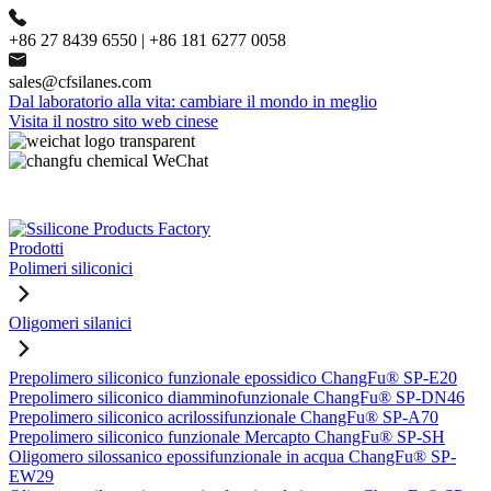
+86 27 8439 6550 | +86 181 6277 0058
sales@cfsilanes.com
Dal laboratorio alla vita: cambiare il mondo in meglio
Visita il nostro sito web cinese
Prodotti
Polimeri siliconici
Oligomeri silanici
Prepolimero siliconico funzionale epossidico ChangFu® SP-E20
Prepolimero siliconico diamminofunzionale ChangFu® SP-DN46
Prepolimero siliconico acrilossifunzionale ChangFu® SP-A70
Prepolimero siliconico funzionale Mercapto ChangFu® SP-SH
Oligomero silossanico epossifunzionale in acqua ChangFu® SP-
EW29