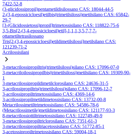
7422-52-8
(3-glicidossipropil)pentametildisilossano CAS: 18044-44-5
2-(3,4-epossicicloesil)etilbis(trimetilsilossi)metilsilano CAS: 65842-
29-7
[3-(Glicidossietossi)propil]trimetossisilano CAS: 118822-75-6
3,5-Bis[2-(3,4-epossicicloesil)etil]-1,1,1,3,5,7,7,7-
ottametiltetrasilossano
Tris[2-(3,4-epossicicloesil)etildimetilsilossi]metilsilano CAS:
121239-71-2
Acrilossisilani
3-metacrilossipropiltris(trimetilsilossi)silano CAS: 17096-07-0
3-metacriloilossipropilbis(trimetilsilossi)metilsilano CAS: 19309-90-
1
3-metacrilossipropildimetilclorosilano CAS: 24636-31-5
3-acrilossipropiltris(trimetilsilossi)silano CAS: 17096-12-7
3-acrilossipropiltrimetossisilano CAS: 4369-14-6
3-acrilossipropilmetildimetossisilano CAS: 13732-00-8
Metacrilossimetiltrimetossisilano CAS: 54586-78-6
(Metacrilossimetile)metildimetossisilano CAS: 121177-93-3
8-metacrilossiottiltrimetossisilano CAS: 122749-49-9
3-metacrilossipropiltriclorosilano CAS: 7351-61-3
3-metacrilossipropiltriacetossisilano CAS: 51772-85-1
3-acetossipropiltrimetossisilano CAS: 59004-18-1