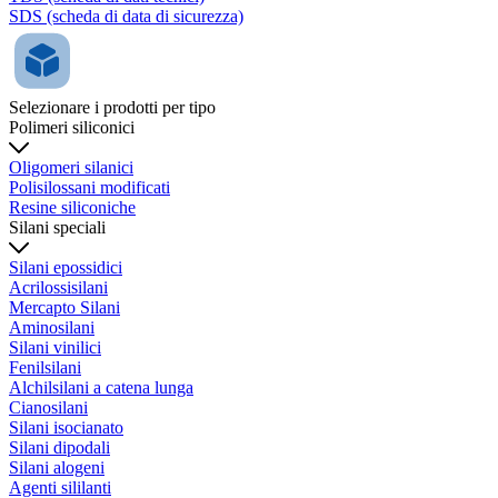
SDS (scheda di data di sicurezza)
Selezionare i prodotti per tipo
Polimeri siliconici
Oligomeri silanici
Polisilossani modificati
Resine siliconiche
Silani speciali
Silani epossidici
Acrilossisilani
Mercapto Silani
Aminosilani
Silani vinilici
Fenilsilani
Alchilsilani a catena lunga
Cianosilani
Silani isocianato
Silani dipodali
Silani alogeni
Agenti sililanti