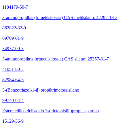
1184179-50-7
3-aminopropilbis (trimetilsilossia) CAS metilsilano: 42292-18-2
862822-32-0
69709-01-9
34937-00-3
3-aminopropiltris (trimetilsilossia) CAS silano: 25357-81-7
41051-80-3
82984-64-3
3-(Benzotriazol-1-il) propiltrimetossisilano
99740-64-4
Estere etilico dell'acido 3-(trietossisilil)propilaspartico
15129-36-9