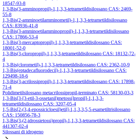
18547-93-8
1,3-Bis(3-amminopropil)-1,1,3,3-tetrametildisilossano CAS: 2469-
55-8
1,3-Bis(2-amminoetilamminometil)-1,1,3,3-tetrametildisilossano
CAS: 83936-41-8
1,3-Bis(3-amminoetilamminopropil)-1,1,3,3-tetrametildisilossano
CAS: 17866-53-4
1,3-Bis(3-mercaptopropil)-1,1,3,3-tetrametildisilossano CAS:
18001-52-0
1,3-Bis(3-cloropropil)-1,1,3,3-tetrametildisilossano CAS: 18132-72-
4
1,3-Bis(clorometil)-1,1,3,3-tetrametildisilossano CAS: 2362-10-9
1,3-Bis(eptadecafluorodecil)-1,1,3,3-tetrametildisilossano CAS:
129498-18-6
1,3-Bis(3-acrilossipropil)-1,1,3,3-tetrametildisilossano CAS: 17898-
71-4
Polidimetilsilossano metacrilossipropil-terminato CAS: 58130-03-3
1,3-Bis[3-[3-etil-3-ossetanil)metossi]propil]-1,1,3,3-
tetrametildisilossano CAS: 3207-05-4
1,5-Bis[2-(3,4-epossicicloesil)etil]-1,1,3,3,5,5-esametiltrisilossano
CAS: 150856-78-3
1,3-Bis(3-(2-idrossietossi)propil)-1,1,3,3-tetrametildisilossano CAS:
441307-02-4
Silossani di idrogeno