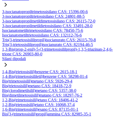
3-isocianatopropiltrimetossisilano CAS: 15396-00-6
3-isocianatopropiltrietossisilano CAS: 24801-88-5
3-isocianatopropilmetildimetossisilano CAS: 26115-72-0
3-isocianatopropilmetildietossisilano CAS: 33491-28-0
Isocianatometiltrimetossisilano CAS: 78450-75-6
Isocianatometiltrietossisilano CAS: 132112-76-6
Tris(3-trimetossisililpropil)isocianurato CAS: 26115-70-8
Tris(3-trietossisililpropil)isocianurato CAS: 82194-46-5
1,3-Bis(prop-2-enil)-5-(3-trimetossisililpropil)-1,3,5-triazinan-2,4,6-
trione CAS: 26903-80-0
Silani dipodali
1,4-Bis(trietossisilil)benzene CAS: 2615-18-1
1,4-Bis(trimetossisililetil)benzene CAS: 58298-01-4
Bis(trimetossisilil)metano CAS: 5926-29-4
Bis(trietossisilil)metano CAS: 18418-72-9
Bis(clorodimetilsilil)metano CAS: 5357-38-0
Bis(dimetilmetossisilil)matano CAS: 18297-76-2
1,2-Bis(trimetossisilil)etano CAS: 18406-41-2
1,2-Bis(trietossisilil)etano CAS: 16068-37-4
1,6-Bis(trimetossisilil)esano CAS: 87135-01-1
Bis[3-(trimetossisilil)propil]ammina CAS: 82985-35-1