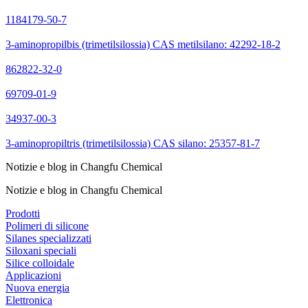
1184179-50-7
3-aminopropilbis (trimetilsilossia) CAS metilsilano: 42292-18-2
862822-32-0
69709-01-9
34937-00-3
3-aminopropiltris (trimetilsilossia) CAS silano: 25357-81-7
Notizie e blog in Changfu Chemical
Notizie e blog in Changfu Chemical
Prodotti
Polimeri di silicone
Silanes specializzati
Siloxani speciali
Silice colloidale
Applicazioni
Nuova energia
Elettronica