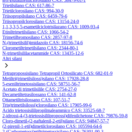
tert-Butildifenilclorosilano CAS: 58479-61-1
Trietilsilano CAS: 617-86-7
Trietilclorosilano CAS: 994-30-9
Triisopropilsilano CAS: 6459-79-6
Triisopropilclorosilano CAS: 13154-24-0
1,1,3,3,5,5-esametilciclotrisilazano CAS: 1009-93-4
Etiniltrimetilsilano CAS: 1066-54-2
Trimetilbromosilano CAS: 2857-97-8
N-(trimetilsilil)imidazolo CAS: 18156-74-6
Clorometiltrimetilsilano CAS: 2344-80-1
N-trimetilsililacetammide CAS: 13435-12-6
Altri silani
Tetrapropossisilano Tetrapropil Ortosilicato CAS: 682-01-9
Metiltri(trimetilsilossi)silano CAS: 17928-28-8
5-eseniltrimetossisilano CAS: 58751-56-7
Acetato di trimetilsilile CAS: 2754-27-0
Decametiltetrasilossano CAS: 141-62-8
Ottametiltrisilossano CAS: 107-51-7
Tris(trimetilsilossi)clorosilano CAS: 17905-99-6
Acido trietossisililpropilmaleammico CAS: 33525-68-7
2-idrossi-4-(3-trietossisililpropossi)difenilchetone CAS: 79876-59-8
Cloro-dimetil-(2-naftalenil-2-etil)silano CAS: 94847-57-7
(2-pirenil-1-etil)dimetilclorosilano CAS: 105594-64-6
2-(Carbometossi)etiltrimetossisilano CAS: 76301-00-3