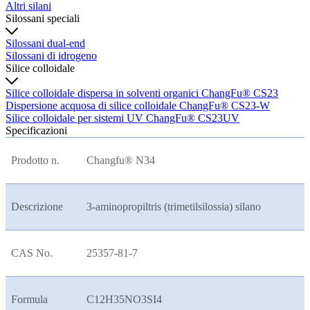
Altri silani
Silossani speciali
Silossani dual-end
Silossani di idrogeno
Silice colloidale
Silice colloidale dispersa in solventi organici ChangFu® CS23
Dispersione acquosa di silice colloidale ChangFu® CS23-W
Silice colloidale per sistemi UV ChangFu® CS23UV
Specificazioni
Prodotto n.
Changfu® N34
Descrizione
3-aminopropiltris (trimetilsilossia) silano
CAS No.
25357-81-7
Formula
C12H35NO3SI4