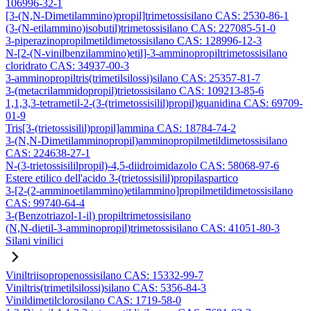
106996-32-1
[3-(N,N-Dimetilammino)propil]trimetossisilano CAS: 2530-86-1
(3-(N-etilammino)isobutil)trimetossisilano CAS: 227085-51-0
3-piperazinopropilmetildimetossisilano CAS: 128996-12-3
N-[2-(N-vinilbenzilammino)etil]-3-amminopropiltrimetossisilano
cloridrato CAS: 34937-00-3
3-amminopropiltris(trimetilsilossi)silano CAS: 25357-81-7
3-(metacrilammidopropil)trietossisilano CAS: 109213-85-6
1,1,3,3-tetrametil-2-(3-(trimetossisilil)propil)guanidina CAS: 69709-
01-9
Tris[3-(trietossisilil)propil]ammina CAS: 18784-74-2
3-(N,N-Dimetilamminopropil)amminopropilmetildimetossisilano
CAS: 224638-27-1
N-(3-trietossisililpropil)-4,5-diidroimidazolo CAS: 58068-97-6
Estere etilico dell'acido 3-(trietossisilil)propilaspartico
3-[2-(2-amminoetilammino)etilammino]propilmetildimetossisilano
CAS: 99740-64-4
3-(Benzotriazol-1-il) propiltrimetossisilano
(N,N-dietil-3-amminopropil)trimetossisilano CAS: 41051-80-3
Silani vinilici
Viniltriisopropenossisilano CAS: 15332-99-7
Viniltris(trimetilsilossi)silano CAS: 5356-84-3
Vinildimetilclorosilano CAS: 1719-58-0