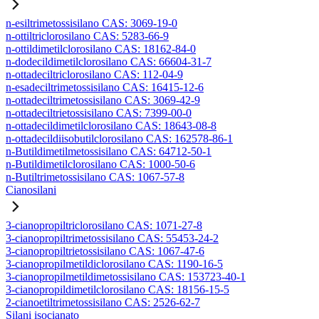
n-esiltrimetossisilano CAS: 3069-19-0
n-ottiltriclorosilano CAS: 5283-66-9
n-ottildimetilclorosilano CAS: 18162-84-0
n-dodecildimetilclorosilano CAS: 66604-31-7
n-ottadeciltriclorosilano CAS: 112-04-9
n-esadeciltrimetossisilano CAS: 16415-12-6
n-ottadeciltrimetossisilano CAS: 3069-42-9
n-ottadeciltrietossisilano CAS: 7399-00-0
n-ottadecildimetilclorosilano CAS: 18643-08-8
n-ottadecildiisobutilclorosilano CAS: 162578-86-1
n-Butildimetilmetossisilano CAS: 64712-50-1
n-Butildimetilclorosilano CAS: 1000-50-6
n-Butiltrimetossisilano CAS: 1067-57-8
Cianosilani
3-cianopropiltriclorosilano CAS: 1071-27-8
3-cianopropiltrimetossisilano CAS: 55453-24-2
3-cianopropiltrietossisilano CAS: 1067-47-6
3-cianopropilmetildiclorosilano CAS: 1190-16-5
3-cianopropilmetildimetossisilano CAS: 153723-40-1
3-cianopropildimetilclorosilano CAS: 18156-15-5
2-cianoetiltrimetossisilano CAS: 2526-62-7
Silani isocianato