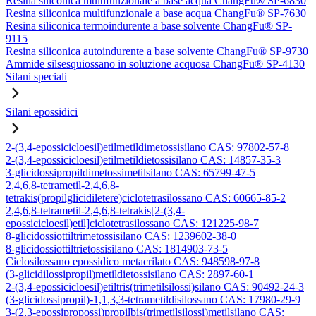
Resina siliconica multifunzionale a base acqua ChangFu® SP-6830
Resina siliconica multifunzionale a base acqua ChangFu® SP-7630
Resina siliconica termoindurente a base solvente ChangFu® SP-
9115
Resina siliconica autoindurente a base solvente ChangFu® SP-9730
Ammide silsesquiossano in soluzione acquosa ChangFu® SP-4130
Silani speciali
Silani epossidici
2-(3,4-epossicicloesil)etilmetildimetossisilano CAS: 97802-57-8
2-(3,4-epossicicloesil)etilmetildietossisilano CAS: 14857-35-3
3-glicidossipropildimetossimetilsilano CAS: 65799-47-5
2,4,6,8-tetrametil-2,4,6,8-
tetrakis(propilglicidiletere)ciclotetrasilossano CAS: 60665-85-2
2,4,6,8-tetrametil-2,4,6,8-tetrakis[2-(3,4-
epossicicloesil)etil]ciclotetrasilossano CAS: 121225-98-7
8-glicidossiottiltrimetossisilano CAS: 1239602-38-0
8-glicidossiottiltrietossisilano CAS: 1814903-73-5
Ciclosilossano epossidico metacrilato CAS: 948598-97-8
(3-glicidilossipropil)metildietossisilano CAS: 2897-60-1
2-(3,4-epossicicloesil)etiltris(trimetilsilossi)silano CAS: 90492-24-3
(3-glicidossipropil)-1,1,3,3-tetrametildisilossano CAS: 17980-29-9
3-(2,3-epossipropossi)propilbis(trimetilsilossi)metilsilano CAS: