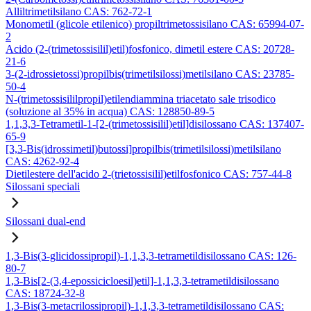
Alliltrimetilsilano CAS: 762-72-1
Monometil (glicole etilenico) propiltrimetossisilano CAS: 65994-07-
2
Acido (2-(trimetossisilil)etil)fosfonico, dimetil estere CAS: 20728-
21-6
3-(2-idrossietossi)propilbis(trimetilsilossi)metilsilano CAS: 23785-
50-4
N-(trimetossisililpropil)etilendiammina triacetato sale trisodico
(soluzione al 35% in acqua) CAS: 128850-89-5
1,1,3,3-Tetrametil-1-[2-(trimetossisilil)etil]disilossano CAS: 137407-
65-9
[3,3-Bis(idrossimetil)butossi]propilbis(trimetilsilossi)metilsilano
CAS: 4262-92-4
Dietilestere dell'acido 2-(trietossisilil)etilfosfonico CAS: 757-44-8
Silossani speciali
Silossani dual-end
1,3-Bis(3-glicidossipropil)-1,1,3,3-tetrametildisilossano CAS: 126-
80-7
1,3-Bis[2-(3,4-epossicicloesil)etil]-1,1,3,3-tetrametildisilossano
CAS: 18724-32-8
1,3-Bis(3-metacrilossipropil)-1,1,3,3-tetrametildisilossano CAS: