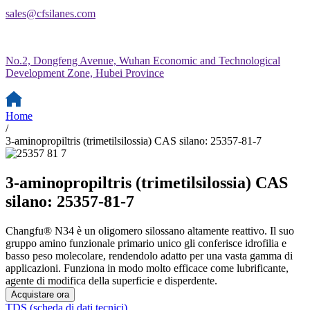
sales@cfsilanes.com
No.2, Dongfeng Avenue, Wuhan Economic and Technological
Development Zone, Hubei Province
Home
/
3-aminopropiltris (trimetilsilossia) CAS silano: 25357-81-7
3-aminopropiltris (trimetilsilossia) CAS
silano: 25357-81-7
Changfu® N34 è un oligomero silossano altamente reattivo. Il suo
gruppo amino funzionale primario unico gli conferisce idrofilia e
basso peso molecolare, rendendolo adatto per una vasta gamma di
applicazioni. Funziona in modo molto efficace come lubrificante,
agente di modifica della superficie e disperdente.
Acquistare ora
TDS (scheda di dati tecnici)