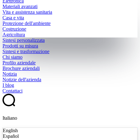
Elettronica
Materiali avanzati
Vita e assistenza sanitaria
Casa e vita
Protezione dell'ambiente
Costruzione
Agricoltura
Sintesi personalizzata
Prodotti su misura
Sintesi e trasformazione
Chi siamo
Profilo aziendale
Brochure aziendali
Notizia
Notizie dell'azienda
I blog
Contattaci
Italiano
English
Español