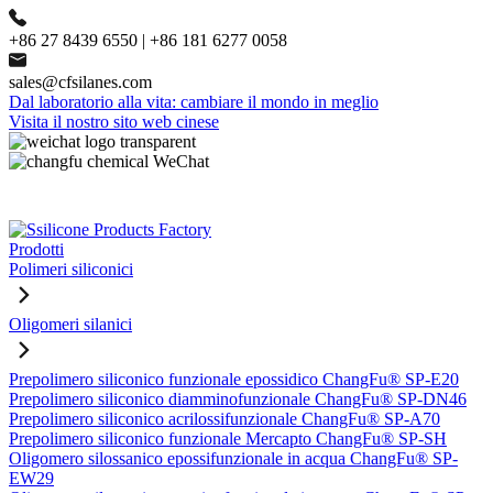
+86 27 8439 6550 | +86 181 6277 0058
sales@cfsilanes.com
Dal laboratorio alla vita: cambiare il mondo in meglio
Visita il nostro sito web cinese
Prodotti
Polimeri siliconici
Oligomeri silanici
Prepolimero siliconico funzionale epossidico ChangFu® SP-E20
Prepolimero siliconico diamminofunzionale ChangFu® SP-DN46
Prepolimero siliconico acrilossifunzionale ChangFu® SP-A70
Prepolimero siliconico funzionale Mercapto ChangFu® SP-SH
Oligomero silossanico epossifunzionale in acqua ChangFu® SP-
EW29