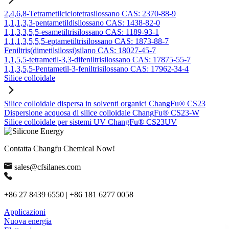
2,4,6,8-Tetrametilciclotetrasilossano CAS: 2370-88-9
1,1,1,3,3-pentametildisilossano CAS: 1438-82-0
1,1,3,3,5,5-esametiltrisilossano CAS: 1189-93-1
1,1,1,3,5,5,5-eptametiltrisilossano CAS: 1873-88-7
Feniltris(dimetilsilossi)silano CAS: 18027-45-7
1,1,5,5-tetrametil-3,3-difeniltrisilossano CAS: 17875-55-7
1,1,3,5,5-Pentametil-3-feniltrisilossano CAS: 17962-34-4
Silice colloidale
Silice colloidale dispersa in solventi organici ChangFu® CS23
Dispersione acquosa di silice colloidale ChangFu® CS23-W
Silice colloidale per sistemi UV ChangFu® CS23UV
Contatta Changfu Chemical Now!
sales@cfsilanes.com
+86 27 8439 6550 | +86 181 6277 0058
Applicazioni
Nuova energia