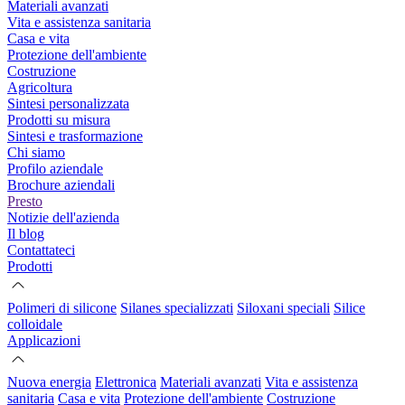
Materiali avanzati
Vita e assistenza sanitaria
Casa e vita
Protezione dell'ambiente
Costruzione
Agricoltura
Sintesi personalizzata
Prodotti su misura
Sintesi e trasformazione
Chi siamo
Profilo aziendale
Brochure aziendali
Presto
Notizie dell'azienda
Il blog
Contattateci
Prodotti
Polimeri di silicone
Silanes specializzati
Siloxani speciali
Silice
colloidale
Applicazioni
Nuova energia
Elettronica
Materiali avanzati
Vita e assistenza
sanitaria
Casa e vita
Protezione dell'ambiente
Costruzione