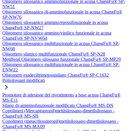
Oligomero silossanico amminofunzionale in acqua ChangFu® SP-
NW51
Oligomero silossanico di-amminofunzionale in acqua ChangFu®
SP-NW76
Oligomero silossanico ammino/epossifunzionale in acqua
ChangFu® SP-NW27
Oligomero silossanico ammino/vinilico funzionale in acqua
ChangFu® SP-NVW64
Oligomero silossanico multifunzionale in acqua ChangFu® SP-
NW68
Oligomero silanico multifunzionale ChangFu® SP-N28
Metilfenil Oligomero silossano funzionale ChangFu® SP-MP29
Oligomero silossanico multifunzionale in acqua ChangFu® SP-
ENW22
Oligomero esadeciltrimetossisilano ChangFu® SP-C1632
Polisilossani modificati
Promotore di adesione del rivestimento a base acqua ChangFu®
MS-E11
Silano di-amminofunzionale modificato ChangFu® MS-DN
Copolimeri (Mercaptopropil)metilsilossano-dimetilsilossano -
ChangFu® MS-SH
Copolimeri (metacrilossipropil)metilsilossano-dimetilsilossano -
ChangFu® MS-MA09