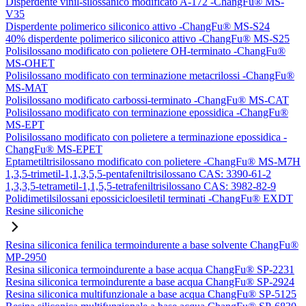
Disperdente vinil-silossanico modificato A-172 -ChangFu® MS-
V35
Disperdente polimerico siliconico attivo -ChangFu® MS-S24
40% disperdente polimerico siliconico attivo -ChangFu® MS-S25
Polisilossano modificato con polietere OH-terminato -ChangFu®
MS-OHET
Polisilossano modificato con terminazione metacrilossi -ChangFu®
MS-MAT
Polisilossano modificato carbossi-terminato -ChangFu® MS-CAT
Polisilossano modificato con terminazione epossidica -ChangFu®
MS-EPT
Polisilossano modificato con polietere a terminazione epossidica -
ChangFu® MS-EPET
Eptametiltrisilossano modificato con polietere -ChangFu® MS-M7H
1,3,5-trimetil-1,1,3,5,5-pentafeniltrisilossano CAS: 3390-61-2
1,3,3,5-tetrametil-1,1,5,5-tetrafeniltrisilossano CAS: 3982-82-9
Polidimetilsilossani epossicicloesiletil terminati -ChangFu® EXDT
Resine siliconiche
Resina siliconica fenilica termoindurente a base solvente ChangFu®
MP-2950
Resina siliconica termoindurente a base acqua ChangFu® SP-2231
Resina siliconica termoindurente a base acqua ChangFu® SP-2924
Resina siliconica multifunzionale a base acqua ChangFu® SP-5125