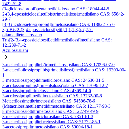
7422-52-8
(3-glicidossipropil)pentametildisilossano CAS: 18044-44-5
2-(3,4-epossicicloesil)etilbis(trimetilsilossi)metilsilano CAS: 65842-
29-7
[3-(Glicidossietossi)propil]trimetossisilano CAS: 118822-75-6
3,5-Bis[2-(3,4-epossicicloesil)etil]-1,1,1,3,5,7,7,7-
ottametiltetrasilossano
Tris[2-(3,4-epossicicloesil)etildimetilsilossi]metilsilano CAS:
121239-71-2
Acrilossisilani
3-metacrilossipropiltris(trimetilsilossi)silano CAS: 17096-07-0
3-metacriloilossipropilbis(trimetilsilossi)metilsilano CAS: 19309-90-
1
3-metacrilossipropildimetilclorosilano CAS: 24636-31-5
3-acrilossipropiltris(trimetilsilossi)silano CAS: 17096-12-7
3-acrilossipropiltrimetossisilano CAS: 4369-14-6
3-acrilossipropilmetildimetossisilano CAS: 13732-00-8
Metacrilossimetiltrimetossisilano CAS: 54586-78-6
(Metacrilossimetile)metildimetossisilano CAS: 121177-93-3
8-metacrilossiottiltrimetossisilano CAS: 122749-49-9
3-metacrilossipropiltriclorosilano CAS: 7351-61-3
3-metacrilossipropiltriacetossisilano CAS: 51772-85-1
3-acetossipropiltrimetossisilano CAS: 59004-18-1