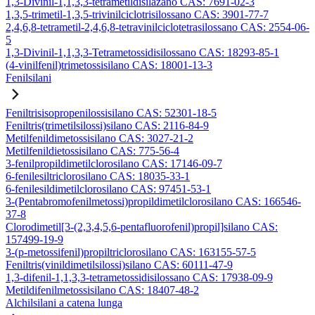
1,3-Divinil-1,1,3,3-tetrametildisilazano CAS: 7691-02-3
1,3,5-trimetil-1,3,5-trivinilciclotrisilossano CAS: 3901-77-7
2,4,6,8-tetrametil-2,4,6,8-tetravinilciclotetrasilossano CAS: 2554-06-
5
1,3-Divinil-1,1,3,3-Tetrametossidisilossano CAS: 18293-85-1
(4-vinilfenil)trimetossisilano CAS: 18001-13-3
Fenilsilani
Feniltrisisopropenilossisilano CAS: 52301-18-5
Feniltris(trimetilsilossi)silano CAS: 2116-84-9
Metilfenildimetossisilano CAS: 3027-21-2
Metilfenildietossisilano CAS: 775-56-4
3-fenilpropildimetilclorosilano CAS: 17146-09-7
6-fenilesiltriclorosilano CAS: 18035-33-1
6-fenilesildimetilclorosilano CAS: 97451-53-1
3-(Pentabromofenilmetossi)propildimetilclorosilano CAS: 166546-
37-8
Clorodimetil[3-(2,3,4,5,6-pentafluorofenil)propil]silano CAS:
157499-19-9
3-(p-metossifenil)propiltriclorosilano CAS: 163155-57-5
Feniltris(vinildimetilsilossi)silano CAS: 60111-47-9
1,3-difenil-1,1,3,3-tetrametossidisilossano CAS: 17938-09-9
Metildifenilmetossisilano CAS: 18407-48-2
Alchilsilani a catena lunga