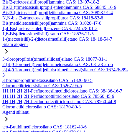
Bis[3-(trietossisilil)propil]ammina CAS: 13497-18-2
Bis[3-(trimetossisilil)propil]etilendiammina CAS: 68845-16-9
Bis[3-(trietossisilil)propil]etilendiammina CAS: 30858-91-4
N,N-bis (3-trimetossisililpropil)urea CAS: 18418-53-6
Bis(metildietossisililpropil)ammina CAS: 31020-47-0
1,4-Bis(trietossisililetil)benzene CAS: 224578-01-2
1,6-Bis(dietossimetilsilil)esano CAS: 18536-21-5
1-(trietossisilil)-2-(dietossimetilsilil)etano CAS: 18418-54-7
Silani alogeni
3-cloropropiltris(trimetilsililossi)silano CAS: 18077-31-1
2-[4-(Clorometil)fenil]etiltrimetossisilano CAS: 68128-25-6
2-[4-(Clorometil)fenil]etiltris(trimetilsilossi)silano CAS: 167426-89-
3
3-bromopropiltrimetossisilano CAS: 51826-90-5
Clorometiltrietossisilano CAS: 15267-95-5
1H,1H,2H,2H-Perfluoroesilmetildiclorosilano CAS: 38436-16-7
1H,1H,2H,2H-Perfluoroottiltriclorosilano CAS: 78560-45-9
1H,1H,2H,2H-Perfluorodeciltriclorosilano CAS: 78560-44-8
Clorometildiclorosilano CAS: 18170-89-3
Agenti sililanti
tert-Butildimetilclorosilano CAS: 18162-48-6