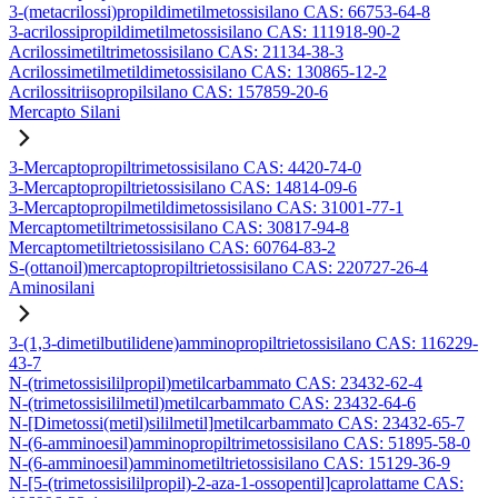
3-(metacrilossi)propildimetilmetossisilano CAS: 66753-64-8
3-acrilossipropildimetilmetossisilano CAS: 111918-90-2
Acrilossimetiltrimetossisilano CAS: 21134-38-3
Acrilossimetilmetildimetossisilano CAS: 130865-12-2
Acrilossitriisopropilsilano CAS: 157859-20-6
Mercapto Silani
3-Mercaptopropiltrimetossisilano CAS: 4420-74-0
3-Mercaptopropiltrietossisilano CAS: 14814-09-6
3-Mercaptopropilmetildimetossisilano CAS: 31001-77-1
Mercaptometiltrimetossisilano CAS: 30817-94-8
Mercaptometiltrietossisilano CAS: 60764-83-2
S-(ottanoil)mercaptopropiltrietossisilano CAS: 220727-26-4
Aminosilani
3-(1,3-dimetilbutilidene)amminopropiltrietossisilano CAS: 116229-
43-7
N-(trimetossisililpropil)metilcarbammato CAS: 23432-62-4
N-(trimetossisililmetil)metilcarbammato CAS: 23432-64-6
N-[Dimetossi(metil)sililmetil]metilcarbammato CAS: 23432-65-7
N-(6-amminoesil)amminopropiltrimetossisilano CAS: 51895-58-0
N-(6-amminoesil)amminometiltrietossisilano CAS: 15129-36-9
N-[5-(trimetossisililpropil)-2-aza-1-ossopentil]caprolattame CAS: