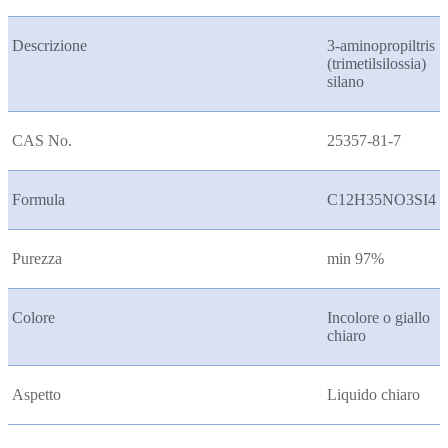
Descrizione
3-aminopropiltris
(trimetilsilossia)
silano
CAS No.
25357-81-7
Formula
C12H35NO3SI4
Purezza
min 97%
Colore
Incolore o giallo
chiaro
Aspetto
Liquido chiaro