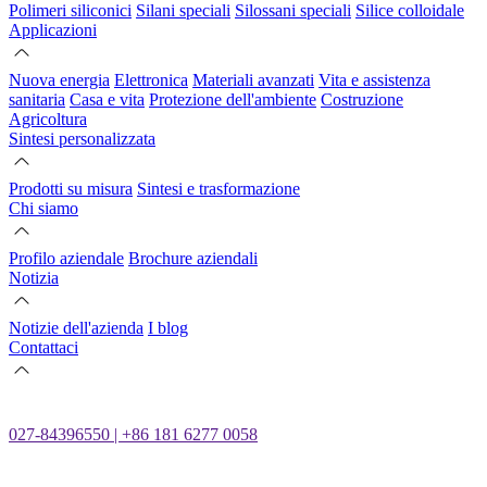
Polimeri siliconici
Silani speciali
Silossani speciali
Silice colloidale
Applicazioni
Nuova energia
Elettronica
Materiali avanzati
Vita e assistenza
sanitaria
Casa e vita
Protezione dell'ambiente
Costruzione
Agricoltura
Sintesi personalizzata
Prodotti su misura
Sintesi e trasformazione
Chi siamo
Profilo aziendale
Brochure aziendali
Notizia
Notizie dell'azienda
I blog
Contattaci
027-84396550 | +86 181 6277 0058