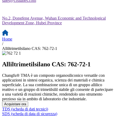
sales@cfsilanes.com
No.2, Dongfeng Avenue, Wuhan Economic and Technological
Development Zone, Hubei Province
Home
/
Alliltrimetilsilano CAS: 762-72-1
Alliltrimetilsilano CAS: 762-72-1
Changfu® TMA è un composto organosiliconico versatile con
applicazioni in sintesi organica, scienza dei materiali e chimica
superficiale. La sua combinazione unica di un gruppo allilico
reattivo e un gruppo di trimetilsilil stabile gli consente di partecipare
a una varietà di reazioni chimiche, rendendolo uno strumento
prezioso sia in ambito di laboratorio che industriale.
Acquistare ora
TDS (scheda di dati tecnici)
SDS (scheda di data di sicurezza)