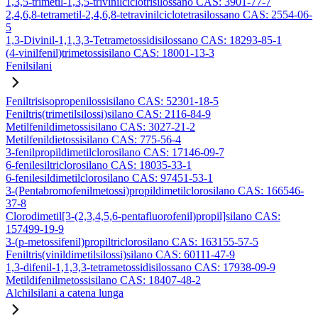
1,3,5-trimetil-1,3,5-trivinilciclotrisilossano CAS: 3901-77-7
2,4,6,8-tetrametil-2,4,6,8-tetravinilciclotetrasilossano CAS: 2554-06-
5
1,3-Divinil-1,1,3,3-Tetrametossidisilossano CAS: 18293-85-1
(4-vinilfenil)trimetossisilano CAS: 18001-13-3
Fenilsilani
Feniltrisisopropenilossisilano CAS: 52301-18-5
Feniltris(trimetilsilossi)silano CAS: 2116-84-9
Metilfenildimetossisilano CAS: 3027-21-2
Metilfenildietossisilano CAS: 775-56-4
3-fenilpropildimetilclorosilano CAS: 17146-09-7
6-fenilesiltriclorosilano CAS: 18035-33-1
6-fenilesildimetilclorosilano CAS: 97451-53-1
3-(Pentabromofenilmetossi)propildimetilclorosilano CAS: 166546-
37-8
Clorodimetil[3-(2,3,4,5,6-pentafluorofenil)propil]silano CAS:
157499-19-9
3-(p-metossifenil)propiltriclorosilano CAS: 163155-57-5
Feniltris(vinildimetilsilossi)silano CAS: 60111-47-9
1,3-difenil-1,1,3,3-tetrametossidisilossano CAS: 17938-09-9
Metildifenilmetossisilano CAS: 18407-48-2
Alchilsilani a catena lunga