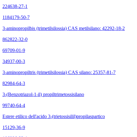
224638-27-1
1184179-50-7
3-aminopropilbis (trimetilsilossia) CAS metilsilano: 42292-18-2
862822-32-0
69709-01-9
34937-00-3
3-aminopropiltris (trimetilsilossia) CAS silano: 25357-81-7
82984-64-3
3-(Benzotriazol-1-il) propiltrimetossisilano
99740-64-4
Estere etilico dell'acido 3-(trietossisilil)propilaspartico
15129-36-9