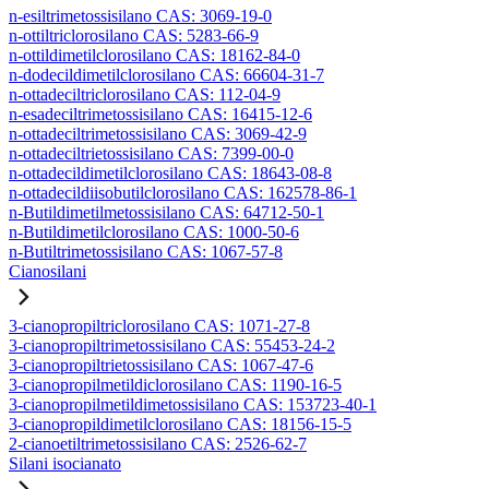
n-esiltrimetossisilano CAS: 3069-19-0
n-ottiltriclorosilano CAS: 5283-66-9
n-ottildimetilclorosilano CAS: 18162-84-0
n-dodecildimetilclorosilano CAS: 66604-31-7
n-ottadeciltriclorosilano CAS: 112-04-9
n-esadeciltrimetossisilano CAS: 16415-12-6
n-ottadeciltrimetossisilano CAS: 3069-42-9
n-ottadeciltrietossisilano CAS: 7399-00-0
n-ottadecildimetilclorosilano CAS: 18643-08-8
n-ottadecildiisobutilclorosilano CAS: 162578-86-1
n-Butildimetilmetossisilano CAS: 64712-50-1
n-Butildimetilclorosilano CAS: 1000-50-6
n-Butiltrimetossisilano CAS: 1067-57-8
Cianosilani
3-cianopropiltriclorosilano CAS: 1071-27-8
3-cianopropiltrimetossisilano CAS: 55453-24-2
3-cianopropiltrietossisilano CAS: 1067-47-6
3-cianopropilmetildiclorosilano CAS: 1190-16-5
3-cianopropilmetildimetossisilano CAS: 153723-40-1
3-cianopropildimetilclorosilano CAS: 18156-15-5
2-cianoetiltrimetossisilano CAS: 2526-62-7
Silani isocianato