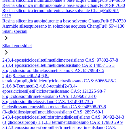
Resina siliconica multifunzionale a base acqua ChangFu® SP-6830
Resina siliconica multifunzionale a base acqua ChangFu® SP-7630
Resina siliconica termoindurente a base solvente ChangFu® SP-
9115
Resina siliconica autoindurente a base solvente ChangFu® SP-9730
Ammide silsesquiossano in soluzione acquosa ChangFu® SP-4130
Silani speciali
Silani epossidici
2-(3,4-epossicicloesil)etilmetildimetossisilano CAS: 97802-57-8
2-(3,4-epossicicloesil)etilmetildietossisilano CAS: 14857-35-3
3-glicidossipropildimetossimetilsilano CAS: 65799-47-5
2,4,6,8-tetrametil-2,4,6,8-
tetrakis(propilglicidiletere)ciclotetrasilossano CAS: 60665-85-2
2,4,6,8-Tetrametil-2,4,6,8-tetrakis[2-(3,4-
epossicicloesil)etil]ciclotetrasilossano CAS: 121225-98-7
8-glicidossiottiltrimetossisilano CAS: 1239602-38-0
8-glicidossiottiltrietossisilano CAS: 1814903-73-5
Ciclosilossano epossidico metacrilato CAS: 948598-97-8
(3-glicidilossipropil)metildietossisilano CAS: 2897-60-1
2-(3,4-epossicicloesil)etiltris(trimetilsilossi)silano CAS: 90492-24-3
(3-glicidossipropil)-1,1,3,3-tetrametildisilossano CAS: 17980-29-9
3-(2,3-epossipropossi)propilbis(trimetilsilossi)metilsilano CAS: