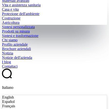
Materiali avanzati
Vita e assistenza sanitaria
Casa e vita
Protezione dell'ambiente
Costruzione
Agricoltura
Sintesi personalizzata
Prodotti su misura
Sintesi e trasformazione
Chi siamo
Profilo aziendale
Brochure aziendali
Notizia
Notizie dell'azienda
I blog
Contattaci
Italiano
English
Español
Français