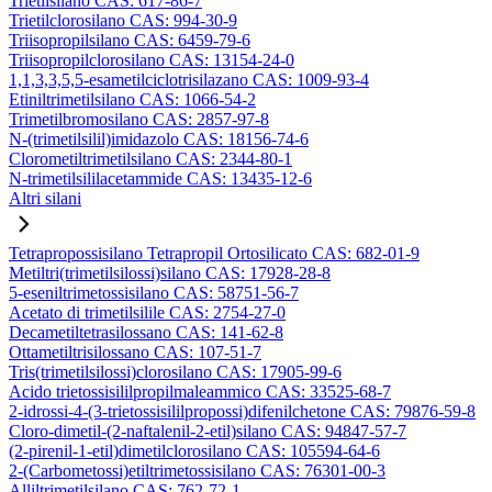
Trietilsilano CAS: 617-86-7
Trietilclorosilano CAS: 994-30-9
Triisopropilsilano CAS: 6459-79-6
Triisopropilclorosilano CAS: 13154-24-0
1,1,3,3,5,5-esametilciclotrisilazano CAS: 1009-93-4
Etiniltrimetilsilano CAS: 1066-54-2
Trimetilbromosilano CAS: 2857-97-8
N-(trimetilsilil)imidazolo CAS: 18156-74-6
Clorometiltrimetilsilano CAS: 2344-80-1
N-trimetilsililacetammide CAS: 13435-12-6
Altri silani
Tetrapropossisilano Tetrapropil Ortosilicato CAS: 682-01-9
Metiltri(trimetilsilossi)silano CAS: 17928-28-8
5-eseniltrimetossisilano CAS: 58751-56-7
Acetato di trimetilsilile CAS: 2754-27-0
Decametiltetrasilossano CAS: 141-62-8
Ottametiltrisilossano CAS: 107-51-7
Tris(trimetilsilossi)clorosilano CAS: 17905-99-6
Acido trietossisililpropilmaleammico CAS: 33525-68-7
2-idrossi-4-(3-trietossisililpropossi)difenilchetone CAS: 79876-59-8
Cloro-dimetil-(2-naftalenil-2-etil)silano CAS: 94847-57-7
(2-pirenil-1-etil)dimetilclorosilano CAS: 105594-64-6
2-(Carbometossi)etiltrimetossisilano CAS: 76301-00-3
Alliltrimetilsilano CAS: 762-72-1