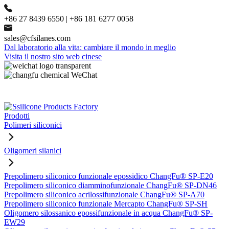
+86 27 8439 6550 | +86 181 6277 0058
sales@cfsilanes.com
Dal laboratorio alla vita: cambiare il mondo in meglio
Visita il nostro sito web cinese
Prodotti
Polimeri siliconici
Oligomeri silanici
Prepolimero siliconico funzionale epossidico ChangFu® SP-E20
Prepolimero siliconico diamminofunzionale ChangFu® SP-DN46
Prepolimero siliconico acrilossifunzionale ChangFu® SP-A70
Prepolimero siliconico funzionale Mercapto ChangFu® SP-SH
Oligomero silossanico epossifunzionale in acqua ChangFu® SP-
EW29