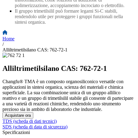
polimerizzazione, accoppiamento incrociato o elettrofilo.
Il gruppo trimetilsilil può formare legami Si-C stabili,
rendendolo utile per proteggere i gruppi funzionali nella
sintesi organica.
Home
/
Alliltrimetilsilano CAS: 762-72-1
Alliltrimetilsilano CAS: 762-72-1
Changfu® TMA è un composto organosiliconico versatile con
applicazioni in sintesi organica, scienza dei materiali e chimica
superficiale. La sua combinazione unica di un gruppo allilico
reattivo e un gruppo di trimetilsilil stabile gli consente di partecipare
a una varietà di reazioni chimiche, rendendolo uno strumento
prezioso sia in ambito di laboratorio che industriale.
Acquistare ora
TDS (scheda di dati tecnici)
SDS (scheda di data di sicurezza)
Specificazioni