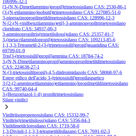
106996-32-1
[3-(N,N-Dimetilammino)propil]trimetossisilano CAS: 2530-86-1
(3-(N-etilammino)isobutil)trimetossisilano CAS: 227085-51-0
3-piperazinopropilmetildimetossisilano CAS: 128996-12-3
N-[2-(N-vinilbenzilammino)etil]-3-amminopropiltrimetossisilano
cloridrato CAS: 34937-00-3
3-amminopropiltris(trimetilsilossi)silano CAS: 25357-81-7
3-(metacrilammidopropil)trietossisilano CAS: 109213-85-6
1,1,3,3-Tetrametil-2-(3-(trimetossisilil)propil)guanidina CAS:
69709-01-9
Tris[3-(trietossisilil)propil]ammina CAS: 18784-74-2
3-(N,N-Dimetilamminopropil)amminopropilmetildimetossisilano
CAS: 224638-27-1
N-(3-trietossisililpropil)-4,5-diidroimidazolo CAS: 58068-97-6
Estere etilico dell'acido 3-(trietossisilil)propilaspartico
3-[2-(2-amminoetilammino)etilammino]propilmetildimetossisilano
CAS: 99740-64-4
3-(Benzotriazol-1-il) propiltrimetossisilano
Silani vinilici
Viniltriisopropenossisilano CAS: 15332-99-7
Viniltris(trimetilsilossi)silano CAS: 5356-84-3
Vinildimetilclorosilano CAS: 1719-58-0
1,3-Divinil-1,1,3,3-tetrametildisilazano CAS: 7691-02-3