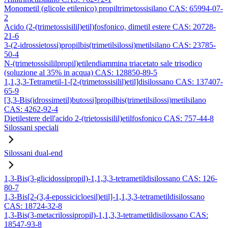
Monometil (glicole etilenico) propiltrimetossisilano CAS: 65994-07-
2
Acido (2-(trimetossisilil)etil)fosfonico, dimetil estere CAS: 20728-
21-6
3-(2-idrossietossi)propilbis(trimetilsilossi)metilsilano CAS: 23785-
50-4
N-(trimetossisililpropil)etilendiammina triacetato sale trisodico
(soluzione al 35% in acqua) CAS: 128850-89-5
1,1,3,3-Tetrametil-1-[2-(trimetossisilil)etil]disilossano CAS: 137407-
65-9
[3,3-Bis(idrossimetil)butossi]propilbis(trimetilsilossi)metilsilano
CAS: 4262-92-4
Dietilestere dell'acido 2-(trietossisilil)etilfosfonico CAS: 757-44-8
Silossani speciali
Silossani dual-end
1,3-Bis(3-glicidossipropil)-1,1,3,3-tetrametildisilossano CAS: 126-
80-7
1,3-Bis[2-(3,4-epossicicloesil)etil]-1,1,3,3-tetrametildisilossano
CAS: 18724-32-8
1,3-Bis(3-metacrilossipropil)-1,1,3,3-tetrametildisilossano CAS:
18547-93-8