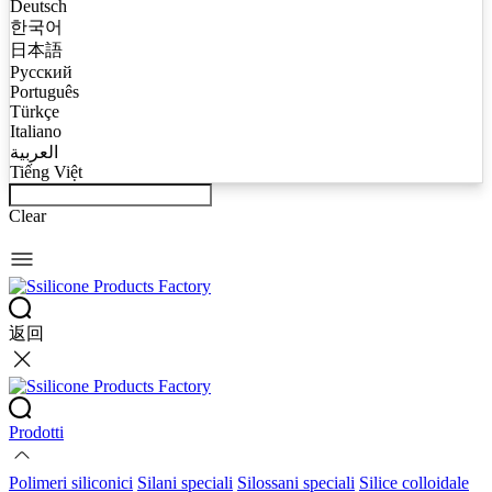
Deutsch
한국어
日本語
Русский
Português
Türkçe
Italiano
العربية
Tiếng Việt
Clear
返回
Prodotti
Polimeri siliconici
Silani speciali
Silossani speciali
Silice colloidale