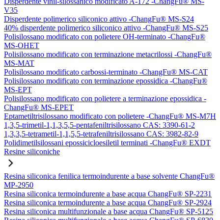
Disperdente vinil-silossanico modificato A-172 -ChangFu® MS-
V35
Disperdente polimerico siliconico attivo -ChangFu® MS-S24
40% disperdente polimerico siliconico attivo -ChangFu® MS-S25
Polisilossano modificato con polietere OH-terminato -ChangFu®
MS-OHET
Polisilossano modificato con terminazione metacrilossi -ChangFu®
MS-MAT
Polisilossano modificato carbossi-terminato -ChangFu® MS-CAT
Polisilossano modificato con terminazione epossidica -ChangFu®
MS-EPT
Polisilossano modificato con polietere a terminazione epossidica -
ChangFu® MS-EPET
Eptametiltrisilossano modificato con polietere -ChangFu® MS-M7H
1,3,5-trimetil-1,1,3,5,5-pentafeniltrisilossano CAS: 3390-61-2
1,3,3,5-tetrametil-1,1,5,5-tetrafeniltrisilossano CAS: 3982-82-9
Polidimetilsilossani epossicicloesiletil terminati -ChangFu® EXDT
Resine siliconiche
Resina siliconica fenilica termoindurente a base solvente ChangFu®
MP-2950
Resina siliconica termoindurente a base acqua ChangFu® SP-2231
Resina siliconica termoindurente a base acqua ChangFu® SP-2924
Resina siliconica multifunzionale a base acqua ChangFu® SP-5125