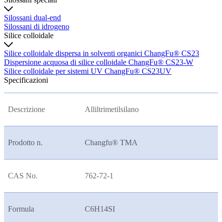
Silossani dual-end
Silossani di idrogeno
Silice colloidale
Silice colloidale dispersa in solventi organici ChangFu® CS23
Dispersione acquosa di silice colloidale ChangFu® CS23-W
Silice colloidale per sistemi UV ChangFu® CS23UV
Specificazioni
Descrizione
Alliltrimetilsilano
Prodotto n.
Changfu® TMA
CAS No.
762-72-1
Formula
C6H14SI