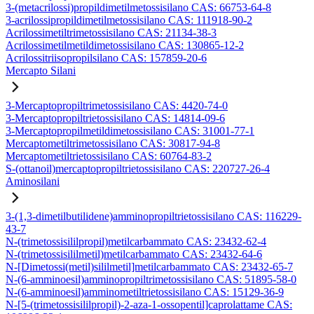
3-(metacrilossi)propildimetilmetossisilano CAS: 66753-64-8
3-acrilossipropildimetilmetossisilano CAS: 111918-90-2
Acrilossimetiltrimetossisilano CAS: 21134-38-3
Acrilossimetilmetildimetossisilano CAS: 130865-12-2
Acrilossitriisopropilsilano CAS: 157859-20-6
Mercapto Silani
3-Mercaptopropiltrimetossisilano CAS: 4420-74-0
3-Mercaptopropiltrietossisilano CAS: 14814-09-6
3-Mercaptopropilmetildimetossisilano CAS: 31001-77-1
Mercaptometiltrimetossisilano CAS: 30817-94-8
Mercaptometiltrietossisilano CAS: 60764-83-2
S-(ottanoil)mercaptopropiltrietossisilano CAS: 220727-26-4
Aminosilani
3-(1,3-dimetilbutilidene)amminopropiltrietossisilano CAS: 116229-
43-7
N-(trimetossisililpropil)metilcarbammato CAS: 23432-62-4
N-(trimetossisililmetil)metilcarbammato CAS: 23432-64-6
N-[Dimetossi(metil)sililmetil]metilcarbammato CAS: 23432-65-7
N-(6-amminoesil)amminopropiltrimetossisilano CAS: 51895-58-0
N-(6-amminoesil)amminometiltrietossisilano CAS: 15129-36-9
N-[5-(trimetossisililpropil)-2-aza-1-ossopentil]caprolattame CAS: