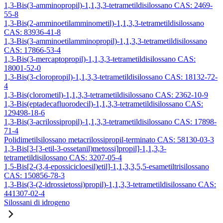
1,3-Bis(3-amminopropil)-1,1,3,3-tetrametildisilossano CAS: 2469-
55-8
1,3-Bis(2-amminoetilamminometil)-1,1,3,3-tetrametildisilossano
CAS: 83936-41-8
1,3-Bis(3-amminoetilamminopropil)-1,1,3,3-tetrametildisilossano
CAS: 17866-53-4
1,3-Bis(3-mercaptopropil)-1,1,3,3-tetrametildisilossano CAS:
18001-52-0
1,3-Bis(3-cloropropil)-1,1,3,3-tetrametildisilossano CAS: 18132-72-
4
1,3-Bis(clorometil)-1,1,3,3-tetrametildisilossano CAS: 2362-10-9
1,3-Bis(eptadecafluorodecil)-1,1,3,3-tetrametildisilossano CAS:
129498-18-6
1,3-Bis(3-acrilossipropil)-1,1,3,3-tetrametildisilossano CAS: 17898-
71-4
Polidimetilsilossano metacrilossipropil-terminato CAS: 58130-03-3
1,3-Bis[3-[3-etil-3-ossetanil)metossi]propil]-1,1,3,3-
tetrametildisilossano CAS: 3207-05-4
1,5-Bis[2-(3,4-epossicicloesil)etil]-1,1,3,3,5,5-esametiltrisilossano
CAS: 150856-78-3
1,3-Bis(3-(2-idrossietossi)propil)-1,1,3,3-tetrametildisilossano CAS:
441307-02-4
Silossani di idrogeno