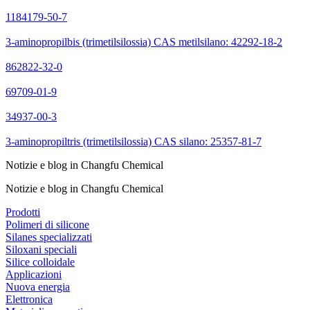
1184179-50-7
3-aminopropilbis (trimetilsilossia) CAS metilsilano: 42292-18-2
862822-32-0
69709-01-9
34937-00-3
3-aminopropiltris (trimetilsilossia) CAS silano: 25357-81-7
Notizie e blog in Changfu Chemical
Notizie e blog in Changfu Chemical
Prodotti
Polimeri di silicone
Silanes specializzati
Siloxani speciali
Silice colloidale
Applicazioni
Nuova energia
Elettronica