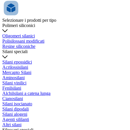
Selezionare i prodotti per tipo
Polimeri siliconici
Oligomeri silanici
Polisilossani modificati
Resine siliconiche
Silani speciali
Silani epossidici
Acrilossisilani
Mercapto Silani
Aminosilani
Silani vinilici
Fenilsilani
Alchilsilani a catena lunga
Cianosilani
Silani isocianato
Silani dipodali
Silani alogeni
Agenti sililanti
Altri silani
Silossani speciali