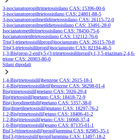
3-isocianatopropiltrimetossisilano CAS: 15396-00-6
3-isocianatopropiltrietossisilano CAS: 24801-88-5
3-isocianatopropilmetildimetossisilano CAS: 26115-72-0
3-isocianatopropilmetildietossisilano CAS: 33491-28-0
Isocianatometiltrimetossisilano CAS: 78450-75-6
Isocianatometiltrietossisilano CAS: 132112-76-6
Tris(3-trimetossisililpropil)isocianurato CAS: 26115-70-8
Tris(3-trietossisililpropil)isocianurato CAS: 82194-46-5
1,3-Bis(prop-2-enil)-5-(3-trimetossisililpropil)-1,3,5-triazinan-2,4,6-
trione CAS: 26903-80-0
Silani dipodali
1,4-Bis(trietossisilil)benzene CAS: 2615-18-1
1,4-Bis(trimetossisililetil)benzene CAS: 58298-01-4
Bis(trimetossisilil)metano CAS: 5926-29-4
Bis(trietossisilil)metano CAS: 18418-72-9
Bis(clorodimetilsilil)metano CAS: 5357-38-0
Bis(dimetilmetossisilil)matano CAS: 18297-76-2
1,2-Bis(trimetossisilil)etano CAS: 18406-41-2
1,2-Bis(trietossisilil)etano CAS: 16068-37-4
1,6-Bis(trimetossisilil)esano CAS: 87135-01-1
Bis[3-(trimetossisilil)propil]ammina CAS: 82985-35-1
Bis[3-(trietossisilil)propil]ammina CAS: 13497-18-2