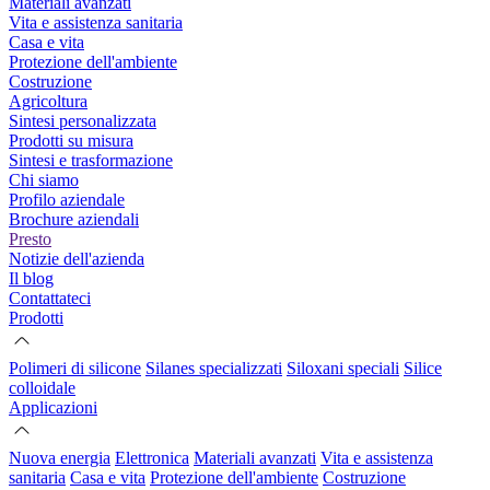
Materiali avanzati
Vita e assistenza sanitaria
Casa e vita
Protezione dell'ambiente
Costruzione
Agricoltura
Sintesi personalizzata
Prodotti su misura
Sintesi e trasformazione
Chi siamo
Profilo aziendale
Brochure aziendali
Presto
Notizie dell'azienda
Il blog
Contattateci
Prodotti
Polimeri di silicone
Silanes specializzati
Siloxani speciali
Silice
colloidale
Applicazioni
Nuova energia
Elettronica
Materiali avanzati
Vita e assistenza
sanitaria
Casa e vita
Protezione dell'ambiente
Costruzione