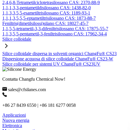
2,4,6,8-Tetrametilciclotetrasilossano CAS: 2370-88-9
1,1,1,3,3-pentametildisilossano CAS: 1438-82-0
1,1,3,3,5,5-esametiltrisilossano CAS: 1189-93-1
1,1,1,3,5,5,5-eptametiltrisilossano CAS: 1873-88-7
Feniltris(dimetilsilossi)silano CAS: 18027-45-7
1,1,5,5-tetrametil-3,3-difeniltrisilossano CAS: 17875-55-7
1,1,3,5,5-pentametil-3-feniltrisilossano CAS: 17962-34-4
Silice colloidale
Silice colloidale dispersa in solventi organici ChangFu® CS23
Dispersione acquosa di silice colloidale ChangFu® CS23-W
Silice colloidale per sistemi UV ChangFu® CS23UV
Contatta Changfu Chemical Now!
sales@cfsilanes.com
+86 27 8439 6550 | +86 181 6277 0058
Applicazioni
Nuova energia
Elettronica