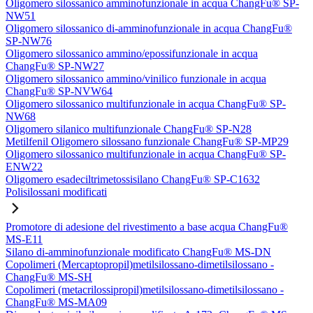
Oligomero silossanico amminofunzionale in acqua ChangFu® SP-
NW51
Oligomero silossanico di-amminofunzionale in acqua ChangFu®
SP-NW76
Oligomero silossanico ammino/epossifunzionale in acqua
ChangFu® SP-NW27
Oligomero silossanico ammino/vinilico funzionale in acqua
ChangFu® SP-NVW64
Oligomero silossanico multifunzionale in acqua ChangFu® SP-
NW68
Oligomero silanico multifunzionale ChangFu® SP-N28
Metilfenil Oligomero silossano funzionale ChangFu® SP-MP29
Oligomero silossanico multifunzionale in acqua ChangFu® SP-
ENW22
Oligomero esadeciltrimetossisilano ChangFu® SP-C1632
Polisilossani modificati
Promotore di adesione del rivestimento a base acqua ChangFu®
MS-E11
Silano di-amminofunzionale modificato ChangFu® MS-DN
Copolimeri (Mercaptopropil)metilsilossano-dimetilsilossano -
ChangFu® MS-SH
Copolimeri (metacrilossipropil)metilsilossano-dimetilsilossano -
ChangFu® MS-MA09