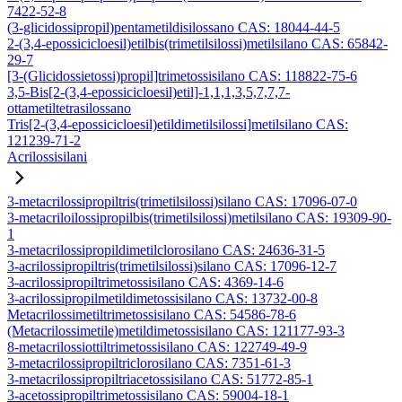
7422-52-8
(3-glicidossipropil)pentametildisilossano CAS: 18044-44-5
2-(3,4-epossicicloesil)etilbis(trimetilsilossi)metilsilano CAS: 65842-
29-7
[3-(Glicidossietossi)propil]trimetossisilano CAS: 118822-75-6
3,5-Bis[2-(3,4-epossicicloesil)etil]-1,1,1,3,5,7,7,7-
ottametiltetrasilossano
Tris[2-(3,4-epossicicloesil)etildimetilsilossi]metilsilano CAS:
121239-71-2
Acrilossisilani
3-metacrilossipropiltris(trimetilsilossi)silano CAS: 17096-07-0
3-metacriloilossipropilbis(trimetilsilossi)metilsilano CAS: 19309-90-
1
3-metacrilossipropildimetilclorosilano CAS: 24636-31-5
3-acrilossipropiltris(trimetilsilossi)silano CAS: 17096-12-7
3-acrilossipropiltrimetossisilano CAS: 4369-14-6
3-acrilossipropilmetildimetossisilano CAS: 13732-00-8
Metacrilossimetiltrimetossisilano CAS: 54586-78-6
(Metacrilossimetile)metildimetossisilano CAS: 121177-93-3
8-metacrilossiottiltrimetossisilano CAS: 122749-49-9
3-metacrilossipropiltriclorosilano CAS: 7351-61-3
3-metacrilossipropiltriacetossisilano CAS: 51772-85-1
3-acetossipropiltrimetossisilano CAS: 59004-18-1