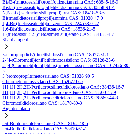
Bis[3-(trimetossisilil)propil]etilendiammina CAS: 68845-16-9
Bis[3-(trietossisilil)propil]etilendiammina CAS: 30858-91-4
N,N-bis (3-trimetossisililpropil)urea CAS: 18418-53-6
Bis(metildietossisililpropil)ammina CAS: 31020-47-0
1,4-Bis(trietossisililetil)benzene CAS: 224578-01-2
1,6-Bis(dietossimetilsilil)esano CAS: 18536-21-5
1-(trietossisilil)-2-(dietossimetilsilil)etano CAS: 18418-54-7
Silani alogeni
3-cloropropiltris(trimetilsililossi)silano CAS: 18077-31-1
2-[4-(Clorometil)fenil]etiltrimetossisilano CAS: 68128-25-6
2-[4-(Clorometil)fenil]etiltris(trimetilsilossi)silano CAS: 167426-89-
3
3-bromopropiltrimetossisilano CAS: 51826-90-5
Clorometiltrietossisilano CAS: 15267-95-5
1H,1H,2H,2H-Perfluoroesilmetildiclorosilano CAS: 38436-16-7
1H,1H,2H,2H-Perfluoroottiltriclorosilano CAS: 78560-45-9
1H,1H,2H,2H-Perfluorodeciltriclorosilano CAS: 78560-44-8
Clorometildiclorosilano CAS: 18170-89-3
Agenti sililanti
tert-Butildimetilclorosilano CAS: 18162-48-6
tert-Butildifenilclorosilano CAS: 58479-61-1