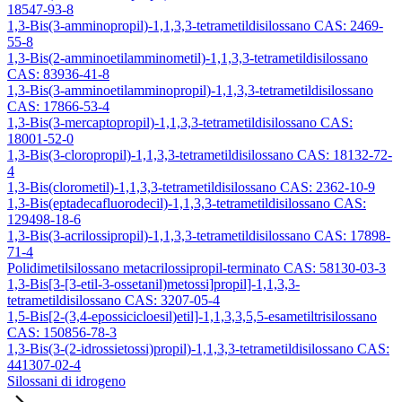
18547-93-8
1,3-Bis(3-amminopropil)-1,1,3,3-tetrametildisilossano CAS: 2469-
55-8
1,3-Bis(2-amminoetilamminometil)-1,1,3,3-tetrametildisilossano
CAS: 83936-41-8
1,3-Bis(3-amminoetilamminopropil)-1,1,3,3-tetrametildisilossano
CAS: 17866-53-4
1,3-Bis(3-mercaptopropil)-1,1,3,3-tetrametildisilossano CAS:
18001-52-0
1,3-Bis(3-cloropropil)-1,1,3,3-tetrametildisilossano CAS: 18132-72-
4
1,3-Bis(clorometil)-1,1,3,3-tetrametildisilossano CAS: 2362-10-9
1,3-Bis(eptadecafluorodecil)-1,1,3,3-tetrametildisilossano CAS:
129498-18-6
1,3-Bis(3-acrilossipropil)-1,1,3,3-tetrametildisilossano CAS: 17898-
71-4
Polidimetilsilossano metacrilossipropil-terminato CAS: 58130-03-3
1,3-Bis[3-[3-etil-3-ossetanil)metossi]propil]-1,1,3,3-
tetrametildisilossano CAS: 3207-05-4
1,5-Bis[2-(3,4-epossicicloesil)etil]-1,1,3,3,5,5-esametiltrisilossano
CAS: 150856-78-3
1,3-Bis(3-(2-idrossietossi)propil)-1,1,3,3-tetrametildisilossano CAS:
441307-02-4
Silossani di idrogeno