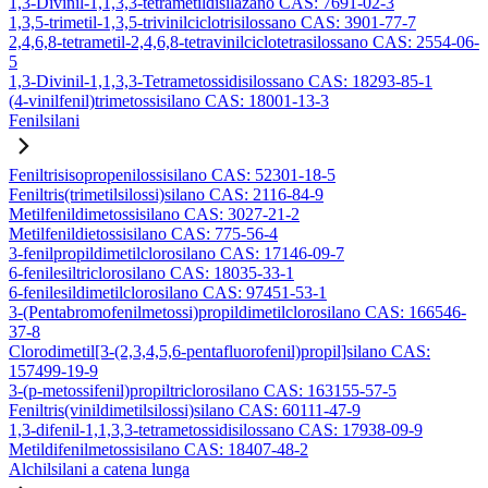
1,3-Divinil-1,1,3,3-tetrametildisilazano CAS: 7691-02-3
1,3,5-trimetil-1,3,5-trivinilciclotrisilossano CAS: 3901-77-7
2,4,6,8-tetrametil-2,4,6,8-tetravinilciclotetrasilossano CAS: 2554-06-
5
1,3-Divinil-1,1,3,3-Tetrametossidisilossano CAS: 18293-85-1
(4-vinilfenil)trimetossisilano CAS: 18001-13-3
Fenilsilani
Feniltrisisopropenilossisilano CAS: 52301-18-5
Feniltris(trimetilsilossi)silano CAS: 2116-84-9
Metilfenildimetossisilano CAS: 3027-21-2
Metilfenildietossisilano CAS: 775-56-4
3-fenilpropildimetilclorosilano CAS: 17146-09-7
6-fenilesiltriclorosilano CAS: 18035-33-1
6-fenilesildimetilclorosilano CAS: 97451-53-1
3-(Pentabromofenilmetossi)propildimetilclorosilano CAS: 166546-
37-8
Clorodimetil[3-(2,3,4,5,6-pentafluorofenil)propil]silano CAS:
157499-19-9
3-(p-metossifenil)propiltriclorosilano CAS: 163155-57-5
Feniltris(vinildimetilsilossi)silano CAS: 60111-47-9
1,3-difenil-1,1,3,3-tetrametossidisilossano CAS: 17938-09-9
Metildifenilmetossisilano CAS: 18407-48-2
Alchilsilani a catena lunga