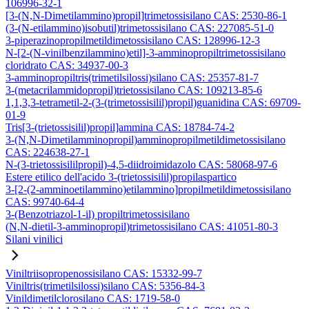
106996-32-1
[3-(N,N-Dimetilammino)propil]trimetossisilano CAS: 2530-86-1
(3-(N-etilammino)isobutil)trimetossisilano CAS: 227085-51-0
3-piperazinopropilmetildimetossisilano CAS: 128996-12-3
N-[2-(N-vinilbenzilammino)etil]-3-amminopropiltrimetossisilano
cloridrato CAS: 34937-00-3
3-amminopropiltris(trimetilsilossi)silano CAS: 25357-81-7
3-(metacrilammidopropil)trietossisilano CAS: 109213-85-6
1,1,3,3-tetrametil-2-(3-(trimetossisilil)propil)guanidina CAS: 69709-
01-9
Tris[3-(trietossisilil)propil]ammina CAS: 18784-74-2
3-(N,N-Dimetilamminopropil)amminopropilmetildimetossisilano
CAS: 224638-27-1
N-(3-trietossisililpropil)-4,5-diidroimidazolo CAS: 58068-97-6
Estere etilico dell'acido 3-(trietossisilil)propilaspartico
3-[2-(2-amminoetilammino)etilammino]propilmetildimetossisilano
CAS: 99740-64-4
3-(Benzotriazol-1-il) propiltrimetossisilano
(N,N-dietil-3-amminopropil)trimetossisilano CAS: 41051-80-3
Silani vinilici
Viniltriisopropenossisilano CAS: 15332-99-7
Viniltris(trimetilsilossi)silano CAS: 5356-84-3
Vinildimetilclorosilano CAS: 1719-58-0