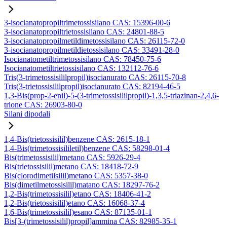
3-isocianatopropiltrimetossisilano CAS: 15396-00-6
3-isocianatopropiltrietossisilano CAS: 24801-88-5
3-isocianatopropilmetildimetossisilano CAS: 26115-72-0
3-isocianatopropilmetildietossisilano CAS: 33491-28-0
Isocianatometiltrimetossisilano CAS: 78450-75-6
Isocianatometiltrietossisilano CAS: 132112-76-6
Tris(3-trimetossisililpropil)isocianurato CAS: 26115-70-8
Tris(3-trietossisililpropil)isocianurato CAS: 82194-46-5
1,3-Bis(prop-2-enil)-5-(3-trimetossisililpropil)-1,3,5-triazinan-2,4,6-
trione CAS: 26903-80-0
Silani dipodali
1,4-Bis(trietossisilil)benzene CAS: 2615-18-1
1,4-Bis(trimetossisililetil)benzene CAS: 58298-01-4
Bis(trimetossisilil)metano CAS: 5926-29-4
Bis(trietossisilil)metano CAS: 18418-72-9
Bis(clorodimetilsilil)metano CAS: 5357-38-0
Bis(dimetilmetossisilil)matano CAS: 18297-76-2
1,2-Bis(trimetossisilil)etano CAS: 18406-41-2
1,2-Bis(trietossisilil)etano CAS: 16068-37-4
1,6-Bis(trimetossisilil)esano CAS: 87135-01-1
Bis[3-(trimetossisilil)propil]ammina CAS: 82985-35-1