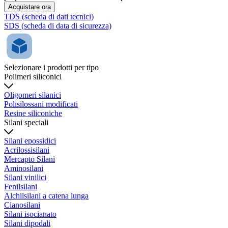
Acquistare ora
TDS (scheda di dati tecnici)
SDS (scheda di data di sicurezza)
Selezionare i prodotti per tipo
Polimeri siliconici
Oligomeri silanici
Polisilossani modificati
Resine siliconiche
Silani speciali
Silani epossidici
Acrilossisilani
Mercapto Silani
Aminosilani
Silani vinilici
Fenilsilani
Alchilsilani a catena lunga
Cianosilani
Silani isocianato
Silani dipodali