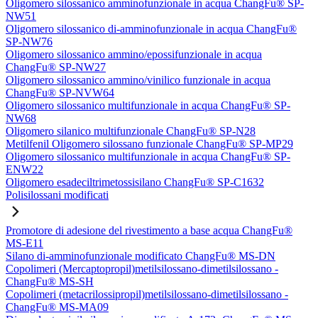
Oligomero silossanico amminofunzionale in acqua ChangFu® SP-
NW51
Oligomero silossanico di-amminofunzionale in acqua ChangFu®
SP-NW76
Oligomero silossanico ammino/epossifunzionale in acqua
ChangFu® SP-NW27
Oligomero silossanico ammino/vinilico funzionale in acqua
ChangFu® SP-NVW64
Oligomero silossanico multifunzionale in acqua ChangFu® SP-
NW68
Oligomero silanico multifunzionale ChangFu® SP-N28
Metilfenil Oligomero silossano funzionale ChangFu® SP-MP29
Oligomero silossanico multifunzionale in acqua ChangFu® SP-
ENW22
Oligomero esadeciltrimetossisilano ChangFu® SP-C1632
Polisilossani modificati
Promotore di adesione del rivestimento a base acqua ChangFu®
MS-E11
Silano di-amminofunzionale modificato ChangFu® MS-DN
Copolimeri (Mercaptopropil)metilsilossano-dimetilsilossano -
ChangFu® MS-SH
Copolimeri (metacrilossipropil)metilsilossano-dimetilsilossano -
ChangFu® MS-MA09