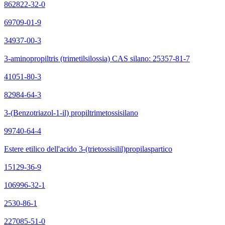
862822-32-0
69709-01-9
34937-00-3
3-aminopropiltris (trimetilsilossia) CAS silano: 25357-81-7
41051-80-3
82984-64-3
3-(Benzotriazol-1-il) propiltrimetossisilano
99740-64-4
Estere etilico dell'acido 3-(trietossisilil)propilaspartico
15129-36-9
106996-32-1
2530-86-1
227085-51-0