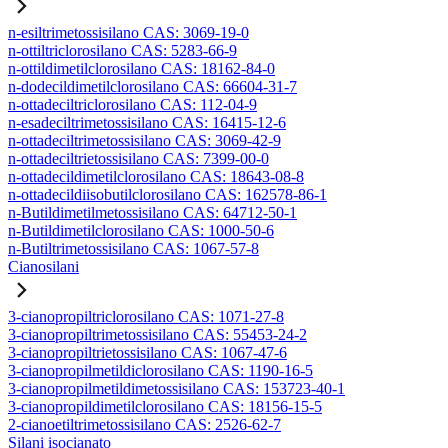
n-esiltrimetossisilano CAS: 3069-19-0
n-ottiltriclorosilano CAS: 5283-66-9
n-ottildimetilclorosilano CAS: 18162-84-0
n-dodecildimetilclorosilano CAS: 66604-31-7
n-ottadeciltriclorosilano CAS: 112-04-9
n-esadeciltrimetossisilano CAS: 16415-12-6
n-ottadeciltrimetossisilano CAS: 3069-42-9
n-ottadeciltrietossisilano CAS: 7399-00-0
n-ottadecildimetilclorosilano CAS: 18643-08-8
n-ottadecildiisobutilclorosilano CAS: 162578-86-1
n-Butildimetilmetossisilano CAS: 64712-50-1
n-Butildimetilclorosilano CAS: 1000-50-6
n-Butiltrimetossisilano CAS: 1067-57-8
Cianosilani
3-cianopropiltriclorosilano CAS: 1071-27-8
3-cianopropiltrimetossisilano CAS: 55453-24-2
3-cianopropiltrietossisilano CAS: 1067-47-6
3-cianopropilmetildiclorosilano CAS: 1190-16-5
3-cianopropilmetildimetossisilano CAS: 153723-40-1
3-cianopropildimetilclorosilano CAS: 18156-15-5
2-cianoetiltrimetossisilano CAS: 2526-62-7
Silani isocianato