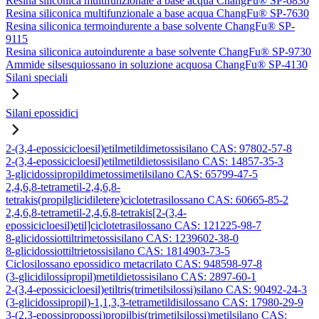
Resina siliconica multifunzionale a base acqua ChangFu® SP-6830
Resina siliconica multifunzionale a base acqua ChangFu® SP-7630
Resina siliconica termoindurente a base solvente ChangFu® SP-
9115
Resina siliconica autoindurente a base solvente ChangFu® SP-9730
Ammide silsesquiossano in soluzione acquosa ChangFu® SP-4130
Silani speciali
Silani epossidici
2-(3,4-epossicicloesil)etilmetildimetossisilano CAS: 97802-57-8
2-(3,4-epossicicloesil)etilmetildietossisilano CAS: 14857-35-3
3-glicidossipropildimetossimetilsilano CAS: 65799-47-5
2,4,6,8-tetrametil-2,4,6,8-
tetrakis(propilglicidiletere)ciclotetrasilossano CAS: 60665-85-2
2,4,6,8-tetrametil-2,4,6,8-tetrakis[2-(3,4-
epossicicloesil)etil]ciclotetrasilossano CAS: 121225-98-7
8-glicidossiottiltrimetossisilano CAS: 1239602-38-0
8-glicidossiottiltrietossisilano CAS: 1814903-73-5
Ciclosilossano epossidico metacrilato CAS: 948598-97-8
(3-glicidilossipropil)metildietossisilano CAS: 2897-60-1
2-(3,4-epossicicloesil)etiltris(trimetilsilossi)silano CAS: 90492-24-3
(3-glicidossipropil)-1,1,3,3-tetrametildisilossano CAS: 17980-29-9
3-(2,3-epossipropossi)propilbis(trimetilsilossi)metilsilano CAS: