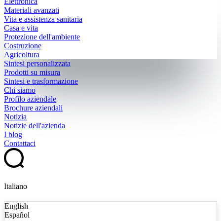
Elettronica
Materiali avanzati
Vita e assistenza sanitaria
Casa e vita
Protezione dell'ambiente
Costruzione
Agricoltura
Sintesi personalizzata
Prodotti su misura
Sintesi e trasformazione
Chi siamo
Profilo aziendale
Brochure aziendali
Notizia
Notizie dell'azienda
I blog
Contattaci
Italiano
English
Español