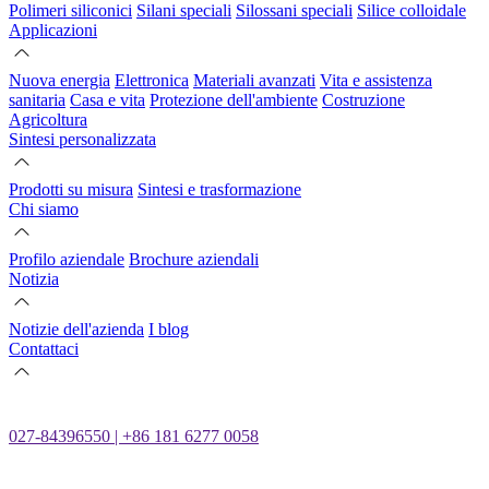
Polimeri siliconici
Silani speciali
Silossani speciali
Silice colloidale
Applicazioni
Nuova energia
Elettronica
Materiali avanzati
Vita e assistenza
sanitaria
Casa e vita
Protezione dell'ambiente
Costruzione
Agricoltura
Sintesi personalizzata
Prodotti su misura
Sintesi e trasformazione
Chi siamo
Profilo aziendale
Brochure aziendali
Notizia
Notizie dell'azienda
I blog
Contattaci
027-84396550 | +86 181 6277 0058