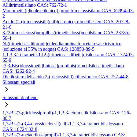
Alliltrimetilsilano CAS: 762-72-1
Monometil (glicole etilenico) propiltrimetossisilano CAS: 65994-07-
2
Acido (2-(trimetossisilil)etil)fosfonico, dimetil estere CAS: 20728-
21-6
3-(2-idrossietossi)propilbis(trimetilsilossi)metilsilano CAS: 23785-
50-4
N-(trimetossisililpropil)etilendiammina triacetato sale trisodico
(soluzione al 35% in acqua) CAS: 128850-89-5
1,1,3,3-Tetrametil-1-[2-(trimetossisilil)etil]disilossano CAS: 137407-
65-9
[3,3-Bis(idrossimetil)butossi]propilbis(trimetilsilossi)metilsilano
CAS: 4262-92-4
Dietilestere dell'acido 2-(trietossisilil)etilfosfonico CAS: 757-44-8
Silossani speciali
Silossani dual-end
1,3-Bis(3-glicidossipropil)-1,1,3,3-tetrametildisilossano CAS: 126-
80-7
1,3-Bis[2-(3,4-epossicicloesil)etil]-1,1,3,3-tetrametildisilossano
CAS: 18724-32-8
1,3-Bis(3-metacrilossipropil)-1,1,3,3-tetrametildisilossano CAS: