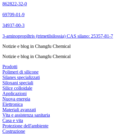
862822-32-0
69709-01-9
34937-00-3
3-aminopropiltris (trimetilsilossia) CAS silano: 25357-81-7
Notizie e blog in Changfu Chemical
Notizie e blog in Changfu Chemical
Prodotti
Polimeri di silicone
Silanes specializzati
Siloxani speciali
Silice colloidale
Applicazioni
Nuova energia
Elettronica
Materiali avanzati
Vita e assistenza sanitaria
Casa e vita
Protezione dell'ambiente
Costruzione