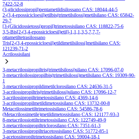
7422-52-8
(3-glicidossipropil)pentametildisilossano CAS: 18044-44-5
2-(3,4-epossicicloesil)etilbis(trimetilsilossi)metilsilano CAS: 65842-
29-7
[3-(Glicidossietossi)propil]trimetossisilano CAS: 118822-75-6
3,5-Bis[2-(3,4-epossicicloesil)etil]-1,1,1,3,5,7,7,7-
ottametiltetrasilossano
Tris[2-(3,4-epossicicloesil)etildimetilsilossi]metilsilano CAS:
121239-71-2
Acrilossisilani
3-metacrilossipropiltris(trimetilsilossi)silano CAS: 17096-07-0
3-metacriloilossipropilbis(trimetilsilossi)metilsilano CAS: 19309-90-
1
3-metacrilossipropildimetilclorosilano CAS: 24636-31-5
3-acrilossipropiltris(trimetilsilossi)silano CAS: 17096-12-7
3-acrilossipropiltrimetossisilano CAS: 4369-14-6
3-acrilossipropilmetildimetossisilano CAS: 13732-00-8
Metacrilossimetiltrimetossisilano CAS: 54586-78-6
(Metacrilossimetile)metildimetossisilano CAS: 121177-93-3
8-metacrilossiottiltrimetossisilano CAS: 122749-49-9
3-metacrilossipropiltriclorosilano CAS: 7351-61-3
3-metacrilossipropiltriacetossisilano CAS: 51772-85-1
3-acetossipropiltrimetossisilano CAS: 59004-18-1