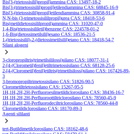
Bis[3-(trietossisilil)propil]ammina CAS: 13497-18-2
Bis[3-(trimetossisilil)propil]etilendiammina CAS: 68845-16-9
Bis[3-(trietossisilil)propil]etilendiammina CAS: 30858-91-4
N,N-bis (3-trimetossisililpropil)urea CAS: 18418-53-6
Bis(metildietossisililpropil)ammina CAS: 31020-47-0
1,4-Bis(trietossisililetil)benzene CAS: 224578-01-2
1,6-Bis(dietossimetilsilil)esano CAS: 18536-21-5
1-(trietossisilil)-2-(dietossimetilsilil)etano CAS: 18418-54-7
Silani alogeni
3-cloropropiltris(trimetilsililossi)silano CAS: 18077-31-1
2-[4-(Clorometil)fenil]etiltrimetossisilano CAS: 68128-25-6
2-[4-(Clorometil)fenil]etiltris(trimetilsilossi)silano CAS: 167426-89-
3
3-bromopropiltrimetossisilano CAS: 51826-90-5
Clorometiltrietossisilano CAS: 15267-95-5
1H,1H,2H,2H-Perfluoroesilmetildiclorosilano CAS: 38436-16-7
1H,1H,2H,2H-Perfluoroottiltriclorosilano CAS: 78560-45-9
1H,1H,2H,2H-Perfluorodeciltriclorosilano CAS: 78560-44-8
Clorometildiclorosilano CAS: 18170-89-3
Agenti sililanti
tert-Butildimetilclorosilano CAS: 18162-48-6