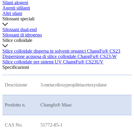
Silani alogeni
Agenti sililanti
Altri silani
Silossani speciali
Silossani dual-end
Silossani di idrogeno
Silice colloidale
Silice colloidale dispersa in solventi organici ChangFu® CS23
Dispersione acquosa di silice colloidale ChangFu® CS23-W
Silice colloidale per sistemi UV ChangFu® CS23UV
Specificazioni
Descrizione
3-metacriloxypropiltriacetoxysilane
Prodotto n.
Changfu® Maac
CAS No.
51772-85-1