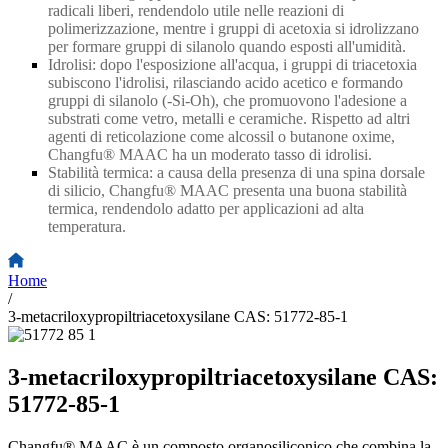
radicali liberi, rendendolo utile nelle reazioni di
polimerizzazione, mentre i gruppi di acetoxia si idrolizzano
per formare gruppi di silanolo quando esposti all'umidità.
Idrolisi: dopo l'esposizione all'acqua, i gruppi di triacetoxia
subiscono l'idrolisi, rilasciando acido acetico e formando
gruppi di silanolo (
-
Si
-
Oh), che promuovono l'adesione a
substrati come vetro, metalli e ceramiche. Rispetto ad altri
agenti di reticolazione come alcossil o butanone oxime,
Changfu® MAAC ha un moderato tasso di idrolisi.
Stabilità termica: a causa della presenza di una spina dorsale
di silicio, Changfu® MAAC presenta una buona stabilità
termica, rendendolo adatto per applicazioni ad alta
temperatura.
Home
/
3-metacriloxypropiltriacetoxysilane CAS: 51772-85-1
3-metacriloxypropiltriacetoxysilane CAS:
51772-85-1
Changfu® MAAC è un composto organosiliconico che combina la