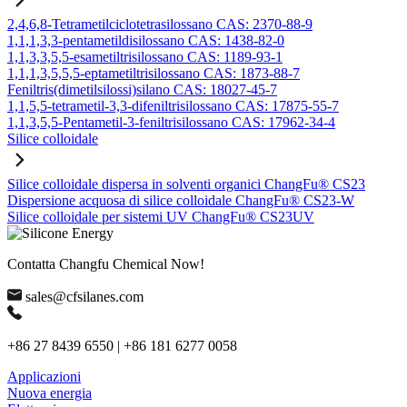
2,4,6,8-Tetrametilciclotetrasilossano CAS: 2370-88-9
1,1,1,3,3-pentametildisilossano CAS: 1438-82-0
1,1,3,3,5,5-esametiltrisilossano CAS: 1189-93-1
1,1,1,3,5,5,5-eptametiltrisilossano CAS: 1873-88-7
Feniltris(dimetilsilossi)silano CAS: 18027-45-7
1,1,5,5-tetrametil-3,3-difeniltrisilossano CAS: 17875-55-7
1,1,3,5,5-Pentametil-3-feniltrisilossano CAS: 17962-34-4
Silice colloidale
Silice colloidale dispersa in solventi organici ChangFu® CS23
Dispersione acquosa di silice colloidale ChangFu® CS23-W
Silice colloidale per sistemi UV ChangFu® CS23UV
Contatta Changfu Chemical Now!
sales@cfsilanes.com
+86 27 8439 6550 | +86 181 6277 0058
Applicazioni
Nuova energia