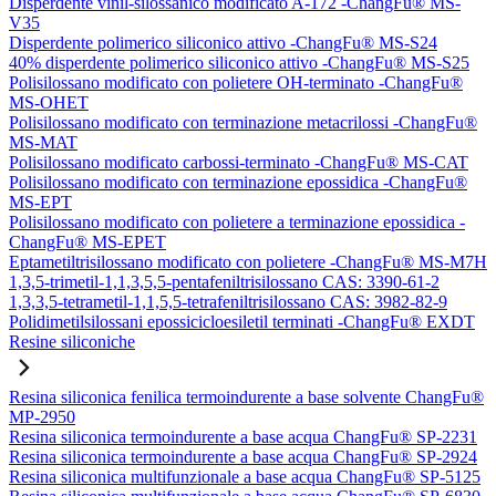
Disperdente vinil-silossanico modificato A-172 -ChangFu® MS-
V35
Disperdente polimerico siliconico attivo -ChangFu® MS-S24
40% disperdente polimerico siliconico attivo -ChangFu® MS-S25
Polisilossano modificato con polietere OH-terminato -ChangFu®
MS-OHET
Polisilossano modificato con terminazione metacrilossi -ChangFu®
MS-MAT
Polisilossano modificato carbossi-terminato -ChangFu® MS-CAT
Polisilossano modificato con terminazione epossidica -ChangFu®
MS-EPT
Polisilossano modificato con polietere a terminazione epossidica -
ChangFu® MS-EPET
Eptametiltrisilossano modificato con polietere -ChangFu® MS-M7H
1,3,5-trimetil-1,1,3,5,5-pentafeniltrisilossano CAS: 3390-61-2
1,3,3,5-tetrametil-1,1,5,5-tetrafeniltrisilossano CAS: 3982-82-9
Polidimetilsilossani epossicicloesiletil terminati -ChangFu® EXDT
Resine siliconiche
Resina siliconica fenilica termoindurente a base solvente ChangFu®
MP-2950
Resina siliconica termoindurente a base acqua ChangFu® SP-2231
Resina siliconica termoindurente a base acqua ChangFu® SP-2924
Resina siliconica multifunzionale a base acqua ChangFu® SP-5125