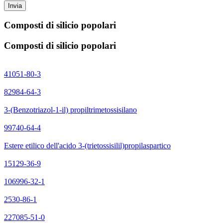
Invia
Composti di silicio popolari
Composti di silicio popolari
41051-80-3
82984-64-3
3-(Benzotriazol-1-il) propiltrimetossisilano
99740-64-4
Estere etilico dell'acido 3-(trietossisilil)propilaspartico
15129-36-9
106996-32-1
2530-86-1
227085-51-0