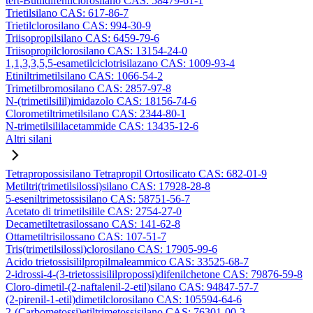
tert-Butildifenilclorosilano CAS: 58479-61-1
Trietilsilano CAS: 617-86-7
Trietilclorosilano CAS: 994-30-9
Triisopropilsilano CAS: 6459-79-6
Triisopropilclorosilano CAS: 13154-24-0
1,1,3,3,5,5-esametilciclotrisilazano CAS: 1009-93-4
Etiniltrimetilsilano CAS: 1066-54-2
Trimetilbromosilano CAS: 2857-97-8
N-(trimetilsilil)imidazolo CAS: 18156-74-6
Clorometiltrimetilsilano CAS: 2344-80-1
N-trimetilsililacetammide CAS: 13435-12-6
Altri silani
Tetrapropossisilano Tetrapropil Ortosilicato CAS: 682-01-9
Metiltri(trimetilsilossi)silano CAS: 17928-28-8
5-eseniltrimetossisilano CAS: 58751-56-7
Acetato di trimetilsilile CAS: 2754-27-0
Decametiltetrasilossano CAS: 141-62-8
Ottametiltrisilossano CAS: 107-51-7
Tris(trimetilsilossi)clorosilano CAS: 17905-99-6
Acido trietossisililpropilmaleammico CAS: 33525-68-7
2-idrossi-4-(3-trietossisililpropossi)difenilchetone CAS: 79876-59-8
Cloro-dimetil-(2-naftalenil-2-etil)silano CAS: 94847-57-7
(2-pirenil-1-etil)dimetilclorosilano CAS: 105594-64-6
2-(Carbometossi)etiltrimetossisilano CAS: 76301-00-3