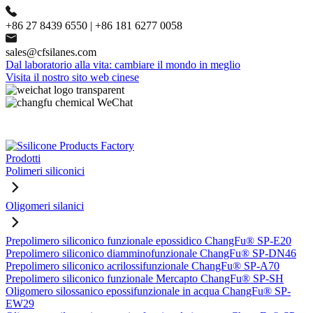
+86 27 8439 6550 | +86 181 6277 0058
sales@cfsilanes.com
Dal laboratorio alla vita: cambiare il mondo in meglio
Visita il nostro sito web cinese
Prodotti
Polimeri siliconici
Oligomeri silanici
Prepolimero siliconico funzionale epossidico ChangFu® SP-E20
Prepolimero siliconico diamminofunzionale ChangFu® SP-DN46
Prepolimero siliconico acrilossifunzionale ChangFu® SP-A70
Prepolimero siliconico funzionale Mercapto ChangFu® SP-SH
Oligomero silossanico epossifunzionale in acqua ChangFu® SP-
EW29