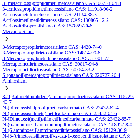
3-(metacrilossi)propildimetilmetossisilano CAS: 66753-64-8
3-acrilossipropildimetilmetossisilano CAS: 111918-90-2
Acrilossimetiltrimetossisilano CAS: 21134-38-3
Acrilossimetilmetildimetossisilano CAS: 130865-12-2
Acrilossitriisopropilsilano CAS: 157859-20-6
Mercapto Silani
3-Mercaptopropiltrimetossisilano CAS: 4420-74-0
3-Mercaptopropiltrietossisilano CAS: 14814-09-6
3-Mercaptopropilmetildimetossisilano CAS: 31001-77-1
Mercaptometiltrimetossisilano CAS: 30817-94-8
Mercaptometiltrietossisilano CAS: 60764-83-2
S-(ottanoil)mercaptopropiltrietossisilano CAS: 220727-26-4
Aminosilani
3-(1,3-dimetilbutilidene)amminopropiltrietossisilano CAS: 116229-
43-7
N-(trimetossisililpropil)metilcarbammato CAS: 23432-62-4
N-(trimetossisililmetil)metilcarbammato CAS: 23432-64-6
N-[Dimetossi(metil)sililmetil]metilcarbammato CAS: 23432-65-7
N-(6-amminoesil)amminopropiltrimetossisilano CAS: 51895-58-0
N-(6-amminoesil)amminometiltrietossisilano CAS: 15129-36-9
N-[5-(trimetossisililpropil)-2-aza-1-ossopentil]caprolattame CAS: