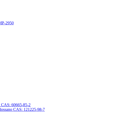
 MP-2950
sano CAS: 60665-85-2
trasilossano CAS: 121225-98-7