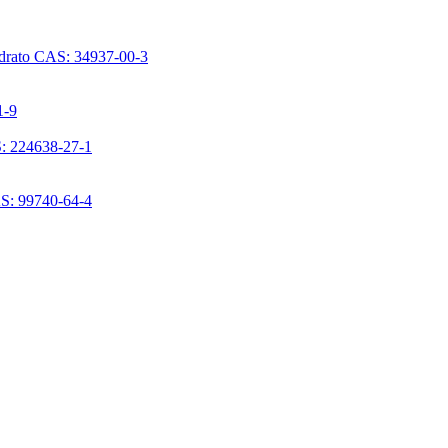
ridrato CAS: 34937-00-3
1-9
S: 224638-27-1
AS: 99740-64-4