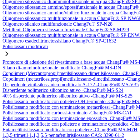
Oligomero silossanico di-amminofunzionale in acqua ChangFu® S
Oligomero silossanico ammino/epossifunzionale in acqua ChangF
Oligomero silossanico ammino/vinilico funzionale in acqua Chan
Oligomero silossanico multifunzionale in acqua ChangFu® SP-NW6
Oligomero silanico multifunzionale ChangFu® SP-N28
Metilfenil Oligomero silossano funzionale ChangFu® SP-MP29
Oligomero silossanico multifunzionale in acqua ChangFu® SP-ENW
Oligomero esadeciltrimetossisilano ChangFu® SP-C1632
Polisilossani modificati
Promotore di adesione del rivestimento a base acqua ChangFu® MS
Silano di-amminofunzionale modificato ChangFu® MS-DN
Copolimeri (Mercaptopropil)metilsilossano-dimetilsilossano -Chan
Copolimeri (metacrilossipropil)metilsilossano-dimetilsilossano -
Disperdente vinil-silossanico modificato A-172 -ChangFu® MS-V35
Disperdente polimerico siliconico attivo -ChangFu® MS-S24
40% disperdente polimerico siliconico attivo -ChangFu® MS-S25
Polisilossano modificato con polietere OH-terminato -ChangFu® 
Polisilossano modificato con terminazione metacrilossi -ChangFu
Polisilossano modificato carbossi-terminato -ChangFu® MS-CAT
Polisilossano modificato con terminazione epossidica -ChangFu® 
Polisilossano modificato con polietere a terminazione epossidica 
Eptametiltrisilossano modificato con polietere -ChangFu® MS-M7H
1,3,5-trimetil-1,1,3,5,5-pentafeniltrisilossano CAS: 3390-61-2