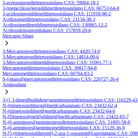
3-acetossipropiltrimetossisilano CAS: 59004-18-1
3-(metacrilossi)propildimetilmetossisilano CAS: 66753-64-8
3-acrilossipropildimetilmetossisilano CAS: 111918-90-2
Acrilossimetiltrimetossisilano CAS: 21134-38-3
Acrilossimetilmetildimetossisilano CAS: 130865-12-2
Acrilossitriisopropilsilano CAS: 157859-20-6
Mercapto Silani
3-Mercaptopropiltrimetossisilano CAS: 4420-74-0
3-Mercaptopropiltrietossisilano CAS: 14814-09-6
3-Mercaptopropilmetildimetossisilano CAS: 31001-77-1
Mercaptometiltrimetossisilano CAS: 30817-94-8
Mercaptometiltrietossisilano CAS: 60764-83-2
S-(ottanoil)mercaptopropiltrietossisilano CAS: 220727-26-4
Aminosilani
3-(1,3-dimetilbutilidene)amminopropiltrietossisilano CAS: 116229-43
N-(trimetossisililpropil)metilcarbammato CAS: 23432-62-4
N-(trimetossisililmetil)metilcarbammato CAS: 23432-64-6
N-[Dimetossi(metil)sililmetil]metilcarbammato CAS: 23432-65-7
N-(6-amminoesil)amminopropiltrimetossisilano CAS: 51895-58-0
N-(6-amminoesil)amminometiltrietossisilano CAS: 15129-36-9
N-[5-(trimetossisililpropil)-2-aza-1-ossopentil]caprolattame CAS: 10