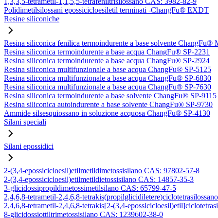
1,3,3,5-tetrametil-1,1,5,5-tetrafeniltrisilossano CAS: 3982-82-9
Polidimetilsilossani epossicicloesiletil terminati -ChangFu® EXDT
Resine siliconiche
Resina siliconica fenilica termoindurente a base solvente ChangFu®
Resina siliconica termoindurente a base acqua ChangFu® SP-2231
Resina siliconica termoindurente a base acqua ChangFu® SP-2924
Resina siliconica multifunzionale a base acqua ChangFu® SP-5125
Resina siliconica multifunzionale a base acqua ChangFu® SP-6830
Resina siliconica multifunzionale a base acqua ChangFu® SP-7630
Resina siliconica termoindurente a base solvente ChangFu® SP-9115
Resina siliconica autoindurente a base solvente ChangFu® SP-9730
Ammide silsesquiossano in soluzione acquosa ChangFu® SP-4130
Silani speciali
Silani epossidici
2-(3,4-epossicicloesil)etilmetildimetossisilano CAS: 97802-57-8
2-(3,4-epossicicloesil)etilmetildietossisilano CAS: 14857-35-3
3-glicidossipropildimetossimetilsilano CAS: 65799-47-5
2,4,6,8-tetrametil-2,4,6,8-tetrakis(propilglicidiletere)ciclotetrasilos
2,4,6,8-tetrametil-2,4,6,8-tetrakis[2-(3,4-epossicicloesil)etil]ciclote
8-glicidossiottiltrimetossisilano CAS: 1239602-38-0