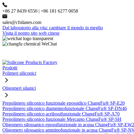
+86 27 8439 6550 | +86 181 6277 0058
sales@cfsilanes.com
Dal laboratorio alla vita: cambiare il mondo in meglio
Visita il nostro sito web cinese
Prodotti
Polimeri siliconici
Oligomeri silanici
Prepolimero siliconico funzionale epossidico ChangFu® SP-E20
Prepolimero siliconico diamminofunzionale ChangFu® SP-DN46
Prepolimero siliconico acrilossifunzionale ChangFu® SP-A70
Prepolimero siliconico funzionale Mercapto ChangFu® SP-SH
Oligomero silossanico epossifunzionale in acqua ChangFu® SP-EW
Oligomero silossanico amminofunzionale in acqua ChangFu® SP-