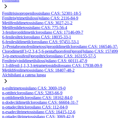
Fenilsilani
Feniltrisisopropenilossisilano CAS: 52301-18-5
Feniltris(trimetilsilossi)silano CAS: 2116-84-9
Metilfenildimetossisilano CAS: 3027-21-2
Metilfenildietossisilano CAS: 775-56-4
3-fenilpropildimetilclorosilano CAS: 17146-09-7
6-fenilesiltriclorosilano CAS: 18035-33-1
6-fenilesildimetilclorosilano CAS: 97451-53-1
3-(Pentabromofenilmetossi)propildimetilclorosilano CAS: 166546-37
Clorodimetil[3-(2,3,4,5,6-pentafluorofenil)propil]silano CAS: 15749
3-(p-metossifenil)propiltriclorosilano CAS: 163155-57-5
Feniltris(vinildimetilsilossi)silano CAS: 60111-47-9
1,3-difenil-1,1,3,3-tetrametossidisilossano CAS: 17938-09-9
Metildifenilmetossisilano CAS: 18407-48-2
Alchilsilani a catena lunga
n-esiltrimetossisilano CAS: 3069-19-0
n-ottiltriclorosilano CAS: 5283-66-9
n-ottildimetilclorosilano CAS: 18162-84-0
n-dodecildimetilclorosilano CAS: 66604-31-7
n-ottadeciltriclorosilano CAS: 112-04-9
n-esadeciltrimetossisilano CAS: 16415-12-6
n-ottadeciltrimetossisilano CAS: 3069-42-9