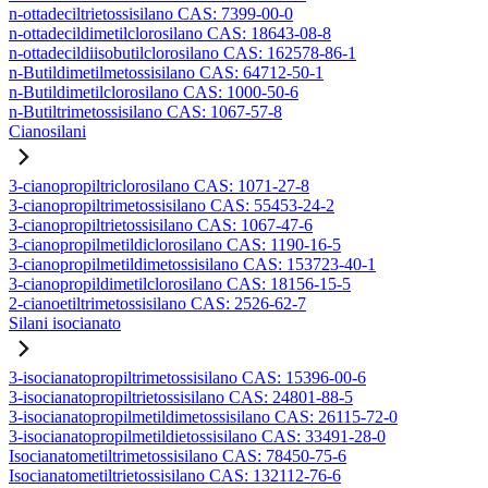
n-ottadeciltrietossisilano CAS: 7399-00-0
n-ottadecildimetilclorosilano CAS: 18643-08-8
n-ottadecildiisobutilclorosilano CAS: 162578-86-1
n-Butildimetilmetossisilano CAS: 64712-50-1
n-Butildimetilclorosilano CAS: 1000-50-6
n-Butiltrimetossisilano CAS: 1067-57-8
Cianosilani
3-cianopropiltriclorosilano CAS: 1071-27-8
3-cianopropiltrimetossisilano CAS: 55453-24-2
3-cianopropiltrietossisilano CAS: 1067-47-6
3-cianopropilmetildiclorosilano CAS: 1190-16-5
3-cianopropilmetildimetossisilano CAS: 153723-40-1
3-cianopropildimetilclorosilano CAS: 18156-15-5
2-cianoetiltrimetossisilano CAS: 2526-62-7
Silani isocianato
3-isocianatopropiltrimetossisilano CAS: 15396-00-6
3-isocianatopropiltrietossisilano CAS: 24801-88-5
3-isocianatopropilmetildimetossisilano CAS: 26115-72-0
3-isocianatopropilmetildietossisilano CAS: 33491-28-0
Isocianatometiltrimetossisilano CAS: 78450-75-6
Isocianatometiltrietossisilano CAS: 132112-76-6