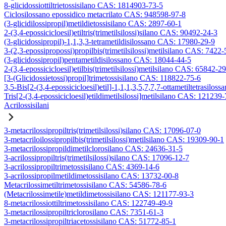
8-glicidossiottiltrietossisilano CAS: 1814903-73-5
Ciclosilossano epossidico metacrilato CAS: 948598-97-8
(3-glicidilossipropil)metildietossisilano CAS: 2897-60-1
2-(3,4-epossicicloesil)etiltris(trimetilsilossi)silano CAS: 90492-24-3
(3-glicidossipropil)-1,1,3,3-tetrametildisilossano CAS: 17980-29-9
3-(2,3-epossipropossi)propilbis(trimetilsilossi)metilsilano CAS: 7422-
(3-glicidossipropil)pentametildisilossano CAS: 18044-44-5
2-(3,4-epossicicloesil)etilbis(trimetilsilossi)metilsilano CAS: 65842-2
[3-(Glicidossietossi)propil]trimetossisilano CAS: 118822-75-6
3,5-Bis[2-(3,4-epossicicloesil)etil]-1,1,1,3,5,7,7,7-ottametiltetrasiloss
Tris[2-(3,4-epossicicloesil)etildimetilsilossi]metilsilano CAS: 121239
Acrilossisilani
3-metacrilossipropiltris(trimetilsilossi)silano CAS: 17096-07-0
3-metacriloilossipropilbis(trimetilsilossi)metilsilano CAS: 19309-90-1
3-metacrilossipropildimetilclorosilano CAS: 24636-31-5
3-acrilossipropiltris(trimetilsilossi)silano CAS: 17096-12-7
3-acrilossipropiltrimetossisilano CAS: 4369-14-6
3-acrilossipropilmetildimetossisilano CAS: 13732-00-8
Metacrilossimetiltrimetossisilano CAS: 54586-78-6
(Metacrilossimetile)metildimetossisilano CAS: 121177-93-3
8-metacrilossiottiltrimetossisilano CAS: 122749-49-9
3-metacrilossipropiltriclorosilano CAS: 7351-61-3
3-metacrilossipropiltriacetossisilano CAS: 51772-85-1