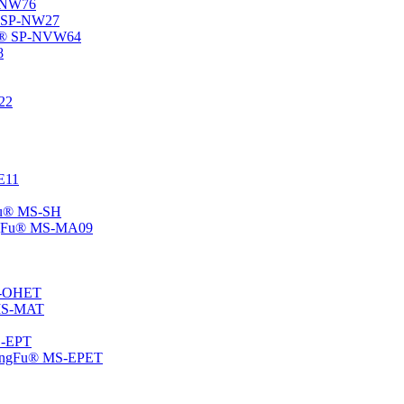
P-NW76
u® SP-NW27
gFu® SP-NVW64
8
22
-E11
gFu® MS-SH
ChangFu® MS-MA09
MS-OHET
® MS-MAT
MS-EPT
-ChangFu® MS-EPET