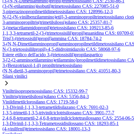
[3-(N,N-Dimetilammino)propil]trimetossisilano CAS: 2530-86-1
(3-(N-etilammino)isobutil)trimetossisilano CAS: 227085-51-0
3-piperazinopropilmetildimetossisilano CAS: 128996-12-3
N-[2-(N-vinilbenzilammino)etil]-3-amminopropiltrimetossisilano clo
3-amminopropiltris(trimetilsilossi)silano CAS: 25357-81-7
3-(metacrilammidopropil)trietossisilano CAS: 109213-85-6
1,1,3,3-tetrametil-2-(3-(trimetossisilil)propil)guanidina CAS: 69709-0
Tris[3-(trietossisilil)propil]ammina CAS: 18784-74-2
3-(N,N-Dimetilamminopropil)amminopropilmetildimetossisilano CA
N-(3-trietossisililpropil)-4,5-diidroimidazolo CAS: 58068-97-6
Estere etilico dell'acido 3-(trietossisilil)propilaspartico
3-[2-(2-amminoetilammino)etilammino]propilmetildimetossisilano C
3-(Benzotriazol-1-il) propiltrimetossisilano
(N,N-dietil-3-amminopropil)trimetossisilano CAS: 41051-80-3
Silani vinilici
Viniltriisopropenossisilano CAS: 15332-99-7
Viniltris(trimetilsilossi)silano CAS: 5356-84-3
Vinildimetilclorosilano CAS: 1719-58-0
1,3-Divinil-1,1,3,3-tetrametildisilazano CAS: 7691-02-3
1,3,5-trimetil-1,3,5-trivinilciclotrisilossano CAS: 3901-77-7
2,4,6,8-tetrametil-2,4,6,8-tetravinilciclotetrasilossano CAS: 2554-06-5
1,3-Divinil-1,1,3,3-Tetrametossidisilossano CAS: 18293-85-1
(4-vinilfenil)trimetossisilano CAS: 18001-13-3