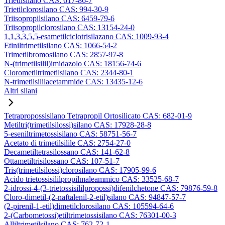
Trietilsilano CAS: 617-86-7
Trietilclorosilano CAS: 994-30-9
Triisopropilsilano CAS: 6459-79-6
Triisopropilclorosilano CAS: 13154-24-0
1,1,3,3,5,5-esametilciclotrisilazano CAS: 1009-93-4
Etiniltrimetilsilano CAS: 1066-54-2
Trimetilbromosilano CAS: 2857-97-8
N-(trimetilsilil)imidazolo CAS: 18156-74-6
Clorometiltrimetilsilano CAS: 2344-80-1
N-trimetilsililacetammide CAS: 13435-12-6
Altri silani
Tetrapropossisilano Tetrapropil Ortosilicato CAS: 682-01-9
Metiltri(trimetilsilossi)silano CAS: 17928-28-8
5-eseniltrimetossisilano CAS: 58751-56-7
Acetato di trimetilsilile CAS: 2754-27-0
Decametiltetrasilossano CAS: 141-62-8
Ottametiltrisilossano CAS: 107-51-7
Tris(trimetilsilossi)clorosilano CAS: 17905-99-6
Acido trietossisililpropilmaleammico CAS: 33525-68-7
2-idrossi-4-(3-trietossisililpropossi)difenilchetone CAS: 79876-59-8
Cloro-dimetil-(2-naftalenil-2-etil)silano CAS: 94847-57-7
(2-pirenil-1-etil)dimetilclorosilano CAS: 105594-64-6
2-(Carbometossi)etiltrimetossisilano CAS: 76301-00-3
Alliltrimetilsilano CAS: 762-72-1