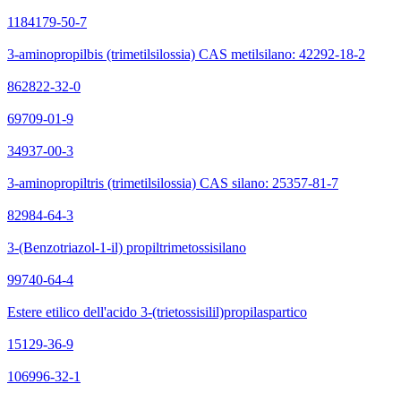
1184179-50-7
3-aminopropilbis (trimetilsilossia) CAS metilsilano: 42292-18-2
862822-32-0
69709-01-9
34937-00-3
3-aminopropiltris (trimetilsilossia) CAS silano: 25357-81-7
82984-64-3
3-(Benzotriazol-1-il) propiltrimetossisilano
99740-64-4
Estere etilico dell'acido 3-(trietossisilil)propilaspartico
15129-36-9
106996-32-1