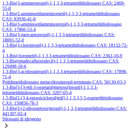
1,3-Bis(3-amminopropil)-1,1,3,3-tetrametildisilossano CAS: 2469-
55-8
1,3-Bis(2-amminoetilamminometil)-1,1,3,3-tetrametildisilossano
CAS: 83936-41-8
1,3-Bis(3-amminoetilamminopropil)-1,1,3,3-tetrametildisilossano
CAS: 17866-53-4
1,3-Bis(3-mercaptopropil)-1,1,3,3-tetrametildisilossano CAS:
18001-52-0
1,3-Bis(3-cloropropil)-1,1,3,3-tetrametildisilossano CAS: 18132-72-
4
1,3-Bis(clorometil)-1,1,3,3-tetrametildisilossano CAS: 2362-10-9
1,3-Bis(eptadecafluorodecil)-1,1,3,3-tetrametildisilossano CAS:
129498-18-6
1,3-Bis(3-acrilossipropil)-1,1,3,3-tetrametildisilossano CAS: 17898-
71-4
Polidimetilsilossano metacrilossipropil-terminato CAS: 58130-03-3
1,3-Bis[3-[3-etil-3-ossetanil)metossi]propil]-1,1,3,3-
tetrametildisilossano CAS: 3207-05-4
1,5-Bis[2-(3,4-epossicicloesil)etil]-1,1,3,3,5,5-esametiltrisilossano
CAS: 150856-78-3
1,3-Bis(3-(2-idrossietossi)propil)-1,1,3,3-tetrametildisilossano CAS:
441307-02-4
Silossani di idrogeno