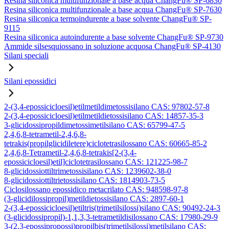
Resina siliconica multifunzionale a base acqua ChangFu® SP-6830
Resina siliconica multifunzionale a base acqua ChangFu® SP-7630
Resina siliconica termoindurente a base solvente ChangFu® SP-
9115
Resina siliconica autoindurente a base solvente ChangFu® SP-9730
Ammide silsesquiossano in soluzione acquosa ChangFu® SP-4130
Silani speciali
Silani epossidici
2-(3,4-epossicicloesil)etilmetildimetossisilano CAS: 97802-57-8
2-(3,4-epossicicloesil)etilmetildietossisilano CAS: 14857-35-3
3-glicidossipropildimetossimetilsilano CAS: 65799-47-5
2,4,6,8-tetrametil-2,4,6,8-
tetrakis(propilglicidiletere)ciclotetrasilossano CAS: 60665-85-2
2,4,6,8-Tetrametil-2,4,6,8-tetrakis[2-(3,4-
epossicicloesil)etil]ciclotetrasilossano CAS: 121225-98-7
8-glicidossiottiltrimetossisilano CAS: 1239602-38-0
8-glicidossiottiltrietossisilano CAS: 1814903-73-5
Ciclosilossano epossidico metacrilato CAS: 948598-97-8
(3-glicidilossipropil)metildietossisilano CAS: 2897-60-1
2-(3,4-epossicicloesil)etiltris(trimetilsilossi)silano CAS: 90492-24-3
(3-glicidossipropil)-1,1,3,3-tetrametildisilossano CAS: 17980-29-9
3-(2,3-epossipropossi)propilbis(trimetilsilossi)metilsilano CAS: