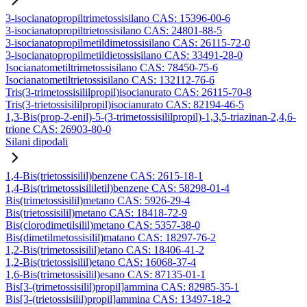
3-isocianatopropiltrimetossisilano CAS: 15396-00-6
3-isocianatopropiltrietossisilano CAS: 24801-88-5
3-isocianatopropilmetildimetossisilano CAS: 26115-72-0
3-isocianatopropilmetildietossisilano CAS: 33491-28-0
Isocianatometiltrimetossisilano CAS: 78450-75-6
Isocianatometiltrietossisilano CAS: 132112-76-6
Tris(3-trimetossisililpropil)isocianurato CAS: 26115-70-8
Tris(3-trietossisililpropil)isocianurato CAS: 82194-46-5
1,3-Bis(prop-2-enil)-5-(3-trimetossisililpropil)-1,3,5-triazinan-2,4,6-
trione CAS: 26903-80-0
Silani dipodali
1,4-Bis(trietossisilil)benzene CAS: 2615-18-1
1,4-Bis(trimetossisililetil)benzene CAS: 58298-01-4
Bis(trimetossisilil)metano CAS: 5926-29-4
Bis(trietossisilil)metano CAS: 18418-72-9
Bis(clorodimetilsilil)metano CAS: 5357-38-0
Bis(dimetilmetossisilil)matano CAS: 18297-76-2
1,2-Bis(trimetossisilil)etano CAS: 18406-41-2
1,2-Bis(trietossisilil)etano CAS: 16068-37-4
1,6-Bis(trimetossisilil)esano CAS: 87135-01-1
Bis[3-(trimetossisilil)propil]ammina CAS: 82985-35-1
Bis[3-(trietossisilil)propil]ammina CAS: 13497-18-2