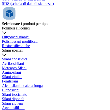
SDS (scheda di data di sicurezza)
Selezionare i prodotti per tipo
Polimeri siliconici
Oligomeri silanici
Polisilossani modificati
Resine siliconiche
Silani speciali
Silani epossidici
Acrilossisilani
Mercapto Silani
Aminosilani
Silani vinilici
Fenilsilani
Alchilsilani a catena lunga
Cianosilani
Silani isocianato
Silani dipodali
Silani alogeni
Agenti sililanti