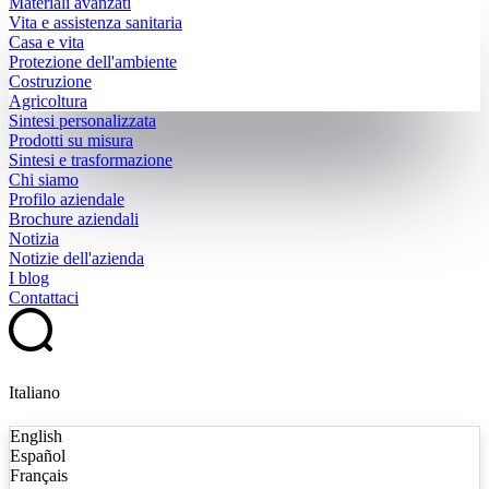
Materiali avanzati
Vita e assistenza sanitaria
Casa e vita
Protezione dell'ambiente
Costruzione
Agricoltura
Sintesi personalizzata
Prodotti su misura
Sintesi e trasformazione
Chi siamo
Profilo aziendale
Brochure aziendali
Notizia
Notizie dell'azienda
I blog
Contattaci
Italiano
English
Español
Français