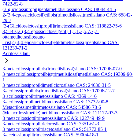
7422-52-8
(3-glicidossipropil)pentametildisilossano CAS: 18044-44-5
2-(3,4-epossicicloesil)etilbis(trimetilsilossi)metilsilano CAS: 65842-
29-7
[3-(Glicidossietossi)propil]trimetossisilano CAS: 118822-75-6
3,5-Bis[2-(3,4-epossicicloesil)etil]-1,1,1,3,5,7,7,7-
ottametiltetrasilossano
Tris[2-(3,4-epossicicloesil)etildimetilsilossi]metilsilano CAS:
121239-71-2
Acrilossisilani
3-metacrilossipropiltris(trimetilsilossi)silano CAS: 17096-07-0
3-metacriloilossipropilbis(trimetilsilossi)metilsilano CAS: 19309-90-
1
3-metacrilossipropildimetilclorosilano CAS: 24636-31-5
3-acrilossipropiltris(trimetilsilossi)silano CAS: 17096-12-7
3-acrilossipropiltrimetossisilano CAS: 4369-14-6
3-acrilossipropilmetildimetossisilano CAS: 13732-00-8
Metacrilossimetiltrimetossisilano CAS: 54586-78-6
(Metacrilossimetile)metildimetossisilano CAS: 121177-93-3
8-metacrilossiottiltrimetossisilano CAS: 122749-49-9
3-metacrilossipropiltriclorosilano CAS: 7351-61-3
3-metacrilossipropiltriacetossisilano CAS: 51772-85-1
3-acetossipropiltrimetossisilano CAS: 59004-18-1