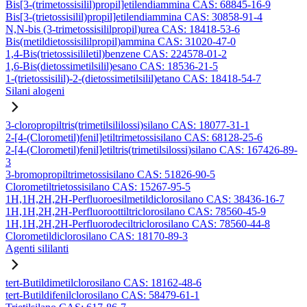
Bis[3-(trimetossisilil)propil]etilendiammina CAS: 68845-16-9
Bis[3-(trietossisilil)propil]etilendiammina CAS: 30858-91-4
N,N-bis (3-trimetossisililpropil)urea CAS: 18418-53-6
Bis(metildietossisililpropil)ammina CAS: 31020-47-0
1,4-Bis(trietossisililetil)benzene CAS: 224578-01-2
1,6-Bis(dietossimetilsilil)esano CAS: 18536-21-5
1-(trietossisilil)-2-(dietossimetilsilil)etano CAS: 18418-54-7
Silani alogeni
3-cloropropiltris(trimetilsililossi)silano CAS: 18077-31-1
2-[4-(Clorometil)fenil]etiltrimetossisilano CAS: 68128-25-6
2-[4-(Clorometil)fenil]etiltris(trimetilsilossi)silano CAS: 167426-89-
3
3-bromopropiltrimetossisilano CAS: 51826-90-5
Clorometiltrietossisilano CAS: 15267-95-5
1H,1H,2H,2H-Perfluoroesilmetildiclorosilano CAS: 38436-16-7
1H,1H,2H,2H-Perfluoroottiltriclorosilano CAS: 78560-45-9
1H,1H,2H,2H-Perfluorodeciltriclorosilano CAS: 78560-44-8
Clorometildiclorosilano CAS: 18170-89-3
Agenti sililanti
tert-Butildimetilclorosilano CAS: 18162-48-6
tert-Butildifenilclorosilano CAS: 58479-61-1