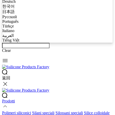
Deutsch
한국어
日本語
Русский
Português
Türkçe
Italiano
العربية
Tiếng Việt
Clear
返回
Prodotti
Polimeri siliconici
Silani speciali
Silossani speciali
Silice colloidale