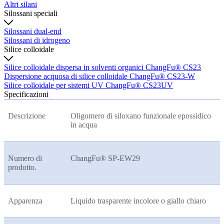
Altri silani
Silossani speciali
Silossani dual-end
Silossani di idrogeno
Silice colloidale
Silice colloidale dispersa in solventi organici ChangFu® CS23
Dispersione acquosa di silice colloidale ChangFu® CS23-W
Silice colloidale per sistemi UV ChangFu® CS23UV
Specificazioni
Descrizione
Oligomero di siloxano funzionale epossidico
in acqua
Numero di
ChangFu® SP-EW29
prodotto.
Apparenza
Liquido trasparente incolore o giallo chiaro