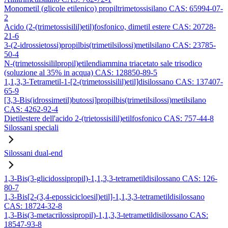
Monometil (glicole etilenico) propiltrimetossisilano CAS: 65994-07-
2
Acido (2-(trimetossisilil)etil)fosfonico, dimetil estere CAS: 20728-
21-6
3-(2-idrossietossi)propilbis(trimetilsilossi)metilsilano CAS: 23785-
50-4
N-(trimetossisililpropil)etilendiammina triacetato sale trisodico
(soluzione al 35% in acqua) CAS: 128850-89-5
1,1,3,3-Tetrametil-1-[2-(trimetossisilil)etil]disilossano CAS: 137407-
65-9
[3,3-Bis(idrossimetil)butossi]propilbis(trimetilsilossi)metilsilano
CAS: 4262-92-4
Dietilestere dell'acido 2-(trietossisilil)etilfosfonico CAS: 757-44-8
Silossani speciali
Silossani dual-end
1,3-Bis(3-glicidossipropil)-1,1,3,3-tetrametildisilossano CAS: 126-
80-7
1,3-Bis[2-(3,4-epossicicloesil)etil]-1,1,3,3-tetrametildisilossano
CAS: 18724-32-8
1,3-Bis(3-metacrilossipropil)-1,1,3,3-tetrametildisilossano CAS:
18547-93-8