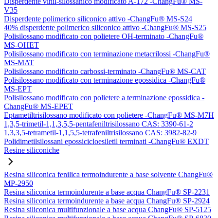
Disperdente vinil-silossanico modificato A-172 -ChangFu® MS-
V35
Disperdente polimerico siliconico attivo -ChangFu® MS-S24
40% disperdente polimerico siliconico attivo -ChangFu® MS-S25
Polisilossano modificato con polietere OH-terminato -ChangFu®
MS-OHET
Polisilossano modificato con terminazione metacrilossi -ChangFu®
MS-MAT
Polisilossano modificato carbossi-terminato -ChangFu® MS-CAT
Polisilossano modificato con terminazione epossidica -ChangFu®
MS-EPT
Polisilossano modificato con polietere a terminazione epossidica -
ChangFu® MS-EPET
Eptametiltrisilossano modificato con polietere -ChangFu® MS-M7H
1,3,5-trimetil-1,1,3,5,5-pentafeniltrisilossano CAS: 3390-61-2
1,3,3,5-tetrametil-1,1,5,5-tetrafeniltrisilossano CAS: 3982-82-9
Polidimetilsilossani epossicicloesiletil terminati -ChangFu® EXDT
Resine siliconiche
Resina siliconica fenilica termoindurente a base solvente ChangFu®
MP-2950
Resina siliconica termoindurente a base acqua ChangFu® SP-2231
Resina siliconica termoindurente a base acqua ChangFu® SP-2924
Resina siliconica multifunzionale a base acqua ChangFu® SP-5125