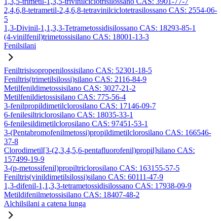
1,3,5-trimetil-1,3,5-trivinilciclotrisilossano CAS: 3901-77-7
2,4,6,8-tetrametil-2,4,6,8-tetravinilciclotetrasilossano CAS: 2554-06-
5
1,3-Divinil-1,1,3,3-Tetrametossidisilossano CAS: 18293-85-1
(4-vinilfenil)trimetossisilano CAS: 18001-13-3
Fenilsilani
Feniltrisisopropenilossisilano CAS: 52301-18-5
Feniltris(trimetilsilossi)silano CAS: 2116-84-9
Metilfenildimetossisilano CAS: 3027-21-2
Metilfenildietossisilano CAS: 775-56-4
3-fenilpropildimetilclorosilano CAS: 17146-09-7
6-fenilesiltriclorosilano CAS: 18035-33-1
6-fenilesildimetilclorosilano CAS: 97451-53-1
3-(Pentabromofenilmetossi)propildimetilclorosilano CAS: 166546-
37-8
Clorodimetil[3-(2,3,4,5,6-pentafluorofenil)propil]silano CAS:
157499-19-9
3-(p-metossifenil)propiltriclorosilano CAS: 163155-57-5
Feniltris(vinildimetilsilossi)silano CAS: 60111-47-9
1,3-difenil-1,1,3,3-tetrametossidisilossano CAS: 17938-09-9
Metildifenilmetossisilano CAS: 18407-48-2
Alchilsilani a catena lunga