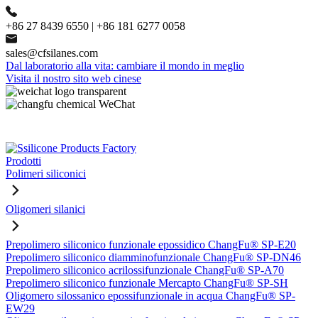
+86 27 8439 6550 | +86 181 6277 0058
sales@cfsilanes.com
Dal laboratorio alla vita: cambiare il mondo in meglio
Visita il nostro sito web cinese
Prodotti
Polimeri siliconici
Oligomeri silanici
Prepolimero siliconico funzionale epossidico ChangFu® SP-E20
Prepolimero siliconico diamminofunzionale ChangFu® SP-DN46
Prepolimero siliconico acrilossifunzionale ChangFu® SP-A70
Prepolimero siliconico funzionale Mercapto ChangFu® SP-SH
Oligomero silossanico epossifunzionale in acqua ChangFu® SP-
EW29