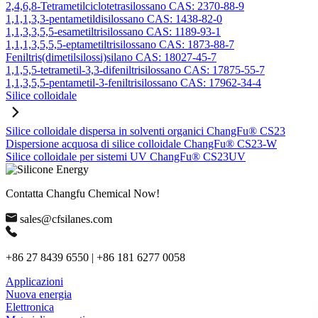
2,4,6,8-Tetrametilciclotetrasilossano CAS: 2370-88-9
1,1,1,3,3-pentametildisilossano CAS: 1438-82-0
1,1,3,3,5,5-esametiltrisilossano CAS: 1189-93-1
1,1,1,3,5,5,5-eptametiltrisilossano CAS: 1873-88-7
Feniltris(dimetilsilossi)silano CAS: 18027-45-7
1,1,5,5-tetrametil-3,3-difeniltrisilossano CAS: 17875-55-7
1,1,3,5,5-pentametil-3-feniltrisilossano CAS: 17962-34-4
Silice colloidale
Silice colloidale dispersa in solventi organici ChangFu® CS23
Dispersione acquosa di silice colloidale ChangFu® CS23-W
Silice colloidale per sistemi UV ChangFu® CS23UV
Contatta Changfu Chemical Now!
sales@cfsilanes.com
+86 27 8439 6550 | +86 181 6277 0058
Applicazioni
Nuova energia
Elettronica