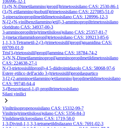
106996-32-1
[3-(N,N-Dimetilammino)propil]trimetossisilano CAS: 2530-86-1
(3-(N-etilammino)isobutil)trimetossisilano CAS: 227085-51-0
3-piperazinopropilmetildimetossisilano CAS: 128996-12-3
N-[2-(N-vinilbenzilammino)etil]-3-amminopropiltrimetossisilano
cloridrato CAS: 34937-00-3
3-amminopropiltris(trimetilsilossi)silano CAS: 25357-81-7
3-(metacrilammidopropil)trietossisilano CAS: 109213-85-6
1,1,3,3-Tetrametil-2-(3-(trimetossisilil)propil)guanidina CAS:
69709-01-9
Tris[3-(trietossisilil)propil]ammina CAS: 18784-74-2
3-(N,N-Dimetilamminopropil)amminopropilmetildimetossisilano
CAS: 224638-27-1
N-(3-trietossisililpropil)-4,5-diidroimidazolo CAS: 58068-97-6
Estere etilico dell'acido 3-(trietossisilil)propilaspartico
3-[2-(2-amminoetilammino)etilammino]propilmetildimetossisilano
CAS: 99740-64-4
3-(Benzotriazol-1-il) propiltrimetossisilano
Silani vinilici
Viniltriisopropenossisilano CAS: 15332-99-7
Viniltris(trimetilsilossi)silano CAS: 5356-84-3
Vinildimetilclorosilano CAS: 1719-58-0
1,3-Divinil-1,1,3,3-tetrametildisilazano CAS: 7691-02-3