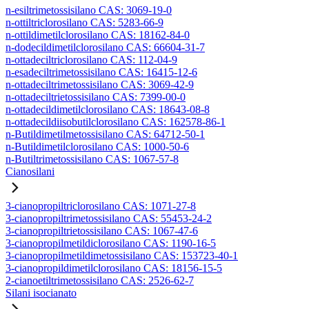
n-esiltrimetossisilano CAS: 3069-19-0
n-ottiltriclorosilano CAS: 5283-66-9
n-ottildimetilclorosilano CAS: 18162-84-0
n-dodecildimetilclorosilano CAS: 66604-31-7
n-ottadeciltriclorosilano CAS: 112-04-9
n-esadeciltrimetossisilano CAS: 16415-12-6
n-ottadeciltrimetossisilano CAS: 3069-42-9
n-ottadeciltrietossisilano CAS: 7399-00-0
n-ottadecildimetilclorosilano CAS: 18643-08-8
n-ottadecildiisobutilclorosilano CAS: 162578-86-1
n-Butildimetilmetossisilano CAS: 64712-50-1
n-Butildimetilclorosilano CAS: 1000-50-6
n-Butiltrimetossisilano CAS: 1067-57-8
Cianosilani
3-cianopropiltriclorosilano CAS: 1071-27-8
3-cianopropiltrimetossisilano CAS: 55453-24-2
3-cianopropiltrietossisilano CAS: 1067-47-6
3-cianopropilmetildiclorosilano CAS: 1190-16-5
3-cianopropilmetildimetossisilano CAS: 153723-40-1
3-cianopropildimetilclorosilano CAS: 18156-15-5
2-cianoetiltrimetossisilano CAS: 2526-62-7
Silani isocianato