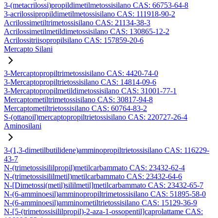
3-(metacrilossi)propildimetilmetossisilano CAS: 66753-64-8
3-acrilossipropildimetilmetossisilano CAS: 111918-90-2
Acrilossimetiltrimetossisilano CAS: 21134-38-3
Acrilossimetilmetildimetossisilano CAS: 130865-12-2
Acrilossitriisopropilsilano CAS: 157859-20-6
Mercapto Silani
3-Mercaptopropiltrimetossisilano CAS: 4420-74-0
3-Mercaptopropiltrietossisilano CAS: 14814-09-6
3-Mercaptopropilmetildimetossisilano CAS: 31001-77-1
Mercaptometiltrimetossisilano CAS: 30817-94-8
Mercaptometiltrietossisilano CAS: 60764-83-2
S-(ottanoil)mercaptopropiltrietossisilano CAS: 220727-26-4
Aminosilani
3-(1,3-dimetilbutilidene)amminopropiltrietossisilano CAS: 116229-
43-7
N-(trimetossisililpropil)metilcarbammato CAS: 23432-62-4
N-(trimetossisililmetil)metilcarbammato CAS: 23432-64-6
N-[Dimetossi(metil)sililmetil]metilcarbammato CAS: 23432-65-7
N-(6-amminoesil)amminopropiltrimetossisilano CAS: 51895-58-0
N-(6-amminoesil)amminometiltrietossisilano CAS: 15129-36-9
N-[5-(trimetossisililpropil)-2-aza-1-ossopentil]caprolattame CAS: