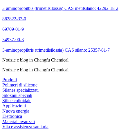
3-aminopropilbis (trimetilsilossia) CAS metilsilano: 42292-18-2
862822-32-0
69709-01-9
34937-00-3
3-aminopropiltris (trimetilsilossia) CAS silano: 25357-81-7
Notizie e blog in Changfu Chemical
Notizie e blog in Changfu Chemical
Prodotti
Polimeri di silicone
Silanes specializzati
Siloxani speciali
Silice colloidale
Applicazioni
Nuova energia
Elettronica
Materiali avanzati
Vita e assistenza sanitaria