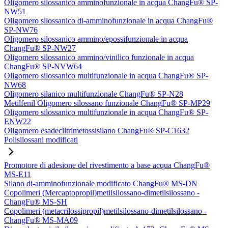
Oligomero silossanico amminofunzionale in acqua ChangFu® SP-
NW51
Oligomero silossanico di-amminofunzionale in acqua ChangFu®
SP-NW76
Oligomero silossanico ammino/epossifunzionale in acqua
ChangFu® SP-NW27
Oligomero silossanico ammino/vinilico funzionale in acqua
ChangFu® SP-NVW64
Oligomero silossanico multifunzionale in acqua ChangFu® SP-
NW68
Oligomero silanico multifunzionale ChangFu® SP-N28
Metilfenil Oligomero silossano funzionale ChangFu® SP-MP29
Oligomero silossanico multifunzionale in acqua ChangFu® SP-
ENW22
Oligomero esadeciltrimetossisilano ChangFu® SP-C1632
Polisilossani modificati
Promotore di adesione del rivestimento a base acqua ChangFu®
MS-E11
Silano di-amminofunzionale modificato ChangFu® MS-DN
Copolimeri (Mercaptopropil)metilsilossano-dimetilsilossano -
ChangFu® MS-SH
Copolimeri (metacrilossipropil)metilsilossano-dimetilsilossano -
ChangFu® MS-MA09