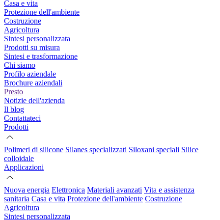
Casa e vita
Protezione dell'ambiente
Costruzione
Agricoltura
Sintesi personalizzata
Prodotti su misura
Sintesi e trasformazione
Chi siamo
Profilo aziendale
Brochure aziendali
Presto
Notizie dell'azienda
Il blog
Contattateci
Prodotti
Polimeri di silicone
Silanes specializzati
Siloxani speciali
Silice
colloidale
Applicazioni
Nuova energia
Elettronica
Materiali avanzati
Vita e assistenza
sanitaria
Casa e vita
Protezione dell'ambiente
Costruzione
Agricoltura
Sintesi personalizzata