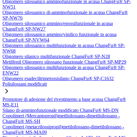
Oligomero silossanico amminofunzionale in acqua ChangFu® SP-
NW51
Oligomero silossanico di-amminofunzionale in acqua ChangFu®
SP-NW76
Oligomero silossanico ammino/epossifunzionale in acqua
ChangFu® SP-NW27
Oligomero silossanico ammino/vinilico funzionale in acqua
ChangFu® SP-NVW64
Oligomero silossanico multifunzionale in acqua ChangFu® SP-
NW68
Oligomero silanico multifunzionale ChangFu® SP-N28
Metilfenil Oligomero silossano funzionale ChangFu® SP-MP29
Oligomero silossanico multifunzionale in acqua ChangFu® SP-
ENW22
Oligomero esadeciltrimetossisilano ChangFu® SP-C1632
Polisilossani modificati
Promotore di adesione del rivestimento a base acqua ChangFu®
MS-E11
Silano di-amminofunzionale modificato ChangFu® MS-DN
Copolimeri (Mercaptopropil)metilsilossano-dimetilsilossano -
ChangFu® MS-SH
Copolimeri (metacrilossipropil)metilsilossano-dimetilsilossano -
ChangFu® MS-MA09