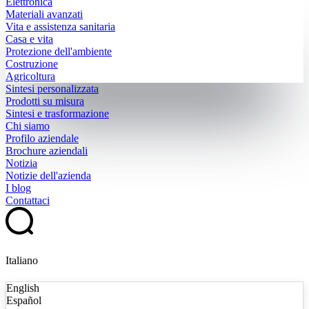
Elettronica
Materiali avanzati
Vita e assistenza sanitaria
Casa e vita
Protezione dell'ambiente
Costruzione
Agricoltura
Sintesi personalizzata
Prodotti su misura
Sintesi e trasformazione
Chi siamo
Profilo aziendale
Brochure aziendali
Notizia
Notizie dell'azienda
I blog
Contattaci
Italiano
English
Español