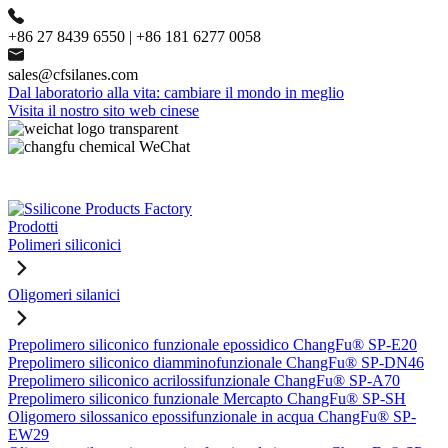
+86 27 8439 6550 | +86 181 6277 0058
sales@cfsilanes.com
Dal laboratorio alla vita: cambiare il mondo in meglio
Visita il nostro sito web cinese
Prodotti
Polimeri siliconici
Oligomeri silanici
Prepolimero siliconico funzionale epossidico ChangFu® SP-E20
Prepolimero siliconico diamminofunzionale ChangFu® SP-DN46
Prepolimero siliconico acrilossifunzionale ChangFu® SP-A70
Prepolimero siliconico funzionale Mercapto ChangFu® SP-SH
Oligomero silossanico epossifunzionale in acqua ChangFu® SP-
EW29