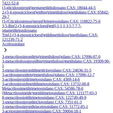
7422-52-8
(3-glicidossipropil)pentametildisilossano CAS: 18044-44-5
2-(3,4-epossicicloesil)etilbis(trimetilsilossi)metilsilano CAS: 65842-
29-7
[3-(Glicidossietossi)propil]trimetossisilano CAS: 118822-75-6
3,5-Bis[2-(3,4-epossicicloesil)etil]-1,1,1,3,5,7,7,7-
ottametiltetrasilossano
Tris[2-(3,4-epossicicloesil)etildimetilsilossi]metilsilano CAS:
121239-71-2
Acrilossisilani
3-metacrilossipropiltris(trimetilsilossi)silano CAS: 17096-07-0
3-metacriloilossipropilbis(trimetilsilossi)metilsilano CAS: 19309-90-
1
3-metacrilossipropildimetilclorosilano CAS: 24636-31-5
3-acrilossipropiltris(trimetilsilossi)silano CAS: 17096-12-7
3-acrilossipropiltrimetossisilano CAS: 4369-14-6
3-acrilossipropilmetildimetossisilano CAS: 13732-00-8
Metacrilossimetiltrimetossisilano CAS: 54586-78-6
(Metacrilossimetile)metildimetossisilano CAS: 121177-93-3
8-metacrilossiottiltrimetossisilano CAS: 122749-49-9
3-metacrilossipropiltriclorosilano CAS: 7351-61-3
3-metacrilossipropiltriacetossisilano CAS: 51772-85-1
3-acetossipropiltrimetossisilano CAS: 59004-18-1