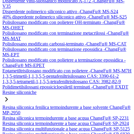
Disperdente vinil-silossanico modificato A-172 -ChangFu® MS-
V35
Disperdente polimerico siliconico attivo -ChangFu® MS-S24
40% disperdente polimerico siliconico attivo -ChangFu® MS-S25
Polisilossano modificato con polietere OH-terminato -ChangFu®
MS-OHET
Polisilossano modificato con terminazione metacrilossi -ChangFu®
MS-MAT
Polisilossano modificato carbossi-terminato -ChangFu® MS-CAT
Polisilossano modificato con terminazione epossidica -ChangFu®
MS-EPT
Polisilossano modificato con polietere a terminazione epossidica -
ChangFu® MS-EPET
Eptametiltrisilossano modificato con polietere -ChangFu® MS-M7H
1,3,5-trimetil-1,1,3,5,5-pentafeniltrisilossano CAS: 3390-61-2
1,3,3,5-tetrametil-1,1,5,5-tetrafeniltrisilossano CAS: 3982-82-9
Polidimetilsilossani epossicicloesiletil terminati -ChangFu® EXDT
Resine siliconiche
Resina siliconica fenilica termoindurente a base solvente ChangFu®
MP-2950
Resina siliconica termoindurente a base acqua ChangFu® SP-2231
Resina siliconica termoindurente a base acqua ChangFu® SP-2924
Resina siliconica multifunzionale a base acqua ChangFu® SP-5125