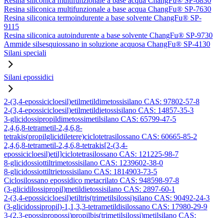
Resina siliconica multifunzionale a base acqua ChangFu® SP-6830
Resina siliconica multifunzionale a base acqua ChangFu® SP-7630
Resina siliconica termoindurente a base solvente ChangFu® SP-
9115
Resina siliconica autoindurente a base solvente ChangFu® SP-9730
Ammide silsesquiossano in soluzione acquosa ChangFu® SP-4130
Silani speciali
Silani epossidici
2-(3,4-epossicicloesil)etilmetildimetossisilano CAS: 97802-57-8
2-(3,4-epossicicloesil)etilmetildietossisilano CAS: 14857-35-3
3-glicidossipropildimetossimetilsilano CAS: 65799-47-5
2,4,6,8-tetrametil-2,4,6,8-
tetrakis(propilglicidiletere)ciclotetrasilossano CAS: 60665-85-2
2,4,6,8-tetrametil-2,4,6,8-tetrakis[2-(3,4-
epossicicloesil)etil]ciclotetrasilossano CAS: 121225-98-7
8-glicidossiottiltrimetossisilano CAS: 1239602-38-0
8-glicidossiottiltrietossisilano CAS: 1814903-73-5
Ciclosilossano epossidico metacrilato CAS: 948598-97-8
(3-glicidilossipropil)metildietossisilano CAS: 2897-60-1
2-(3,4-epossicicloesil)etiltris(trimetilsilossi)silano CAS: 90492-24-3
(3-glicidossipropil)-1,1,3,3-tetrametildisilossano CAS: 17980-29-9
3-(2,3-epossipropossi)propilbis(trimetilsilossi)metilsilano CAS: