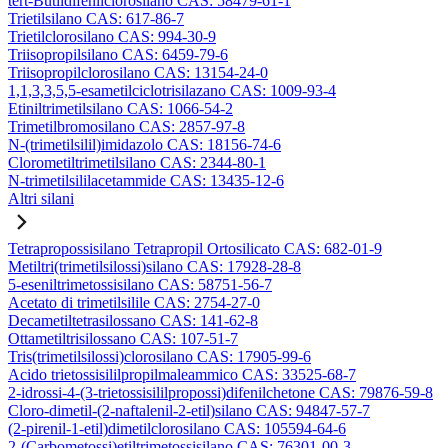
tert-Butildifenilclorosilano CAS: 58479-61-1
Trietilsilano CAS: 617-86-7
Trietilclorosilano CAS: 994-30-9
Triisopropilsilano CAS: 6459-79-6
Triisopropilclorosilano CAS: 13154-24-0
1,1,3,3,5,5-esametilciclotrisilazano CAS: 1009-93-4
Etiniltrimetilsilano CAS: 1066-54-2
Trimetilbromosilano CAS: 2857-97-8
N-(trimetilsilil)imidazolo CAS: 18156-74-6
Clorometiltrimetilsilano CAS: 2344-80-1
N-trimetilsililacetammide CAS: 13435-12-6
Altri silani
Tetrapropossisilano Tetrapropil Ortosilicato CAS: 682-01-9
Metiltri(trimetilsilossi)silano CAS: 17928-28-8
5-eseniltrimetossisilano CAS: 58751-56-7
Acetato di trimetilsilile CAS: 2754-27-0
Decametiltetrasilossano CAS: 141-62-8
Ottametiltrisilossano CAS: 107-51-7
Tris(trimetilsilossi)clorosilano CAS: 17905-99-6
Acido trietossisililpropilmaleammico CAS: 33525-68-7
2-idrossi-4-(3-trietossisililpropossi)difenilchetone CAS: 79876-59-8
Cloro-dimetil-(2-naftalenil-2-etil)silano CAS: 94847-57-7
(2-pirenil-1-etil)dimetilclorosilano CAS: 105594-64-6
2-(Carbometossi)etiltrimetossisilano CAS: 76301-00-3