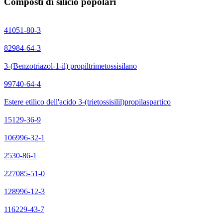
Composti di silicio popolari
41051-80-3
82984-64-3
3-(Benzotriazol-1-il) propiltrimetossisilano
99740-64-4
Estere etilico dell'acido 3-(trietossisilil)propilaspartico
15129-36-9
106996-32-1
2530-86-1
227085-51-0
128996-12-3
116229-43-7