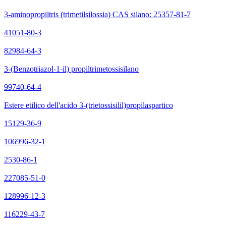
3-aminopropiltris (trimetilsilossia) CAS silano: 25357-81-7
41051-80-3
82984-64-3
3-(Benzotriazol-1-il) propiltrimetossisilano
99740-64-4
Estere etilico dell'acido 3-(trietossisilil)propilaspartico
15129-36-9
106996-32-1
2530-86-1
227085-51-0
128996-12-3
116229-43-7