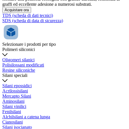
graffi ed eccellente adesione a numerosi substrati.
Acquistare ora
TDS (scheda di dati tecnici)
SDS (scheda di data di sicurezza)
Selezionare i prodotti per tipo
Polimeri siliconici
Oligomeri silanici
Polisilossani modificati
Resine siliconiche
Silani speciali
Silani epossidici
Acrilossisilani
Mercapto Silani
Aminosilani
Silani vinilici
Fenilsilani
Alchilsilani a catena lunga
Cianosilani
Silani isocianato