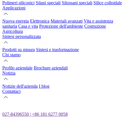
Polimeri siliconici
Silani speciali
Silossani speciali
Silice colloidale
Applicazioni
Nuova energia
Elettronica
Materiali avanzati
Vita e assistenza
sanitaria
Casa e vita
Protezione dell'ambiente
Costruzione
Agricoltura
Sintesi personalizzata
Prodotti su misura
Sintesi e trasformazione
Chi siamo
Profilo aziendale
Brochure aziendali
Notizia
Notizie dell'azienda
I blog
Contattaci
027-84396550 | +86 181 6277 0058