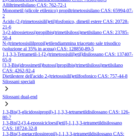
Alliltrimetilsilano CAS: 762-72-1
Monometil (glicole etilenico) propiltrimetossisilano CAS: 65994-07-
2
Acido (2-(trimetossisilil)etil)fosfonico, dimetil estere CAS: 20728-
21-6
3-(2-idrossietossi)propilbis(trimetilsilossi)metilsilano CAS: 23785-
50-4
N-(trimetossisililpropil)etilendiammina triacetato sale trisodico
(soluzione al 35% in acqua) CAS: 128850-89-5
1,1,3,3-Tetrametil-1-[2-(trimetossisilil)etil]disilossano CAS: 137407-
65-9
[3,3-Bis(idrossimetil)butossi]propilbis(trimetilsilossi)metilsilano
CAS: 4262-92-4
Dietilestere dell'acido 2-(trietossisilil)etilfosfonico CAS: 757-44-8
Silossani speciali
Silossani dual-end
1,3-Bis(3-glicidossipropil)-1,1,3,3-tetrametildisilossano CAS: 126-
80-7
1,3-Bis[2-(3,4-epossicicloesil)etil]-1,1,3,3-tetrametildisilossano
CAS: 18724-32-8
1,3-Bis(3-metacrilossipropil)-1,1,3,3-tetrametildisilossano CAS: