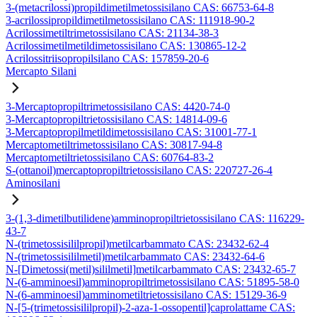
3-(metacrilossi)propildimetilmetossisilano CAS: 66753-64-8
3-acrilossipropildimetilmetossisilano CAS: 111918-90-2
Acrilossimetiltrimetossisilano CAS: 21134-38-3
Acrilossimetilmetildimetossisilano CAS: 130865-12-2
Acrilossitriisopropilsilano CAS: 157859-20-6
Mercapto Silani
3-Mercaptopropiltrimetossisilano CAS: 4420-74-0
3-Mercaptopropiltrietossisilano CAS: 14814-09-6
3-Mercaptopropilmetildimetossisilano CAS: 31001-77-1
Mercaptometiltrimetossisilano CAS: 30817-94-8
Mercaptometiltrietossisilano CAS: 60764-83-2
S-(ottanoil)mercaptopropiltrietossisilano CAS: 220727-26-4
Aminosilani
3-(1,3-dimetilbutilidene)amminopropiltrietossisilano CAS: 116229-
43-7
N-(trimetossisililpropil)metilcarbammato CAS: 23432-62-4
N-(trimetossisililmetil)metilcarbammato CAS: 23432-64-6
N-[Dimetossi(metil)sililmetil]metilcarbammato CAS: 23432-65-7
N-(6-amminoesil)amminopropiltrimetossisilano CAS: 51895-58-0
N-(6-amminoesil)amminometiltrietossisilano CAS: 15129-36-9
N-[5-(trimetossisililpropil)-2-aza-1-ossopentil]caprolattame CAS: