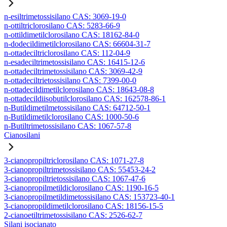
n-esiltrimetossisilano CAS: 3069-19-0
n-ottiltriclorosilano CAS: 5283-66-9
n-ottildimetilclorosilano CAS: 18162-84-0
n-dodecildimetilclorosilano CAS: 66604-31-7
n-ottadeciltriclorosilano CAS: 112-04-9
n-esadeciltrimetossisilano CAS: 16415-12-6
n-ottadeciltrimetossisilano CAS: 3069-42-9
n-ottadeciltrietossisilano CAS: 7399-00-0
n-ottadecildimetilclorosilano CAS: 18643-08-8
n-ottadecildiisobutilclorosilano CAS: 162578-86-1
n-Butildimetilmetossisilano CAS: 64712-50-1
n-Butildimetilclorosilano CAS: 1000-50-6
n-Butiltrimetossisilano CAS: 1067-57-8
Cianosilani
3-cianopropiltriclorosilano CAS: 1071-27-8
3-cianopropiltrimetossisilano CAS: 55453-24-2
3-cianopropiltrietossisilano CAS: 1067-47-6
3-cianopropilmetildiclorosilano CAS: 1190-16-5
3-cianopropilmetildimetossisilano CAS: 153723-40-1
3-cianopropildimetilclorosilano CAS: 18156-15-5
2-cianoetiltrimetossisilano CAS: 2526-62-7
Silani isocianato