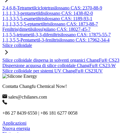
2,4,6,8-Tetrametilciclotetrasilossano CAS: 2370-88-9
1,1,1,3,3-pentametildisilossano CAS: 1438-82-0
1,1,3,3,5,5-esametiltrisilossano CAS: 1189-93-1
1,1,1,3,5,5,5-eptametiltrisilossano CAS: 1873-88-7
Feniltris(dimetilsilossi)silano CAS: 18027-45-7
1,1,5,5-tetrametil-3,3-difeniltrisilossano CAS: 17875-55-7
1,1,3,5,5-Pentametil-3-feniltrisilossano CAS: 17962-34-4
Silice colloidale
Silice colloidale dispersa in solventi organici ChangFu® CS23
Dispersione acquosa di silice colloidale ChangFu® CS23-W
Silice colloidale per sistemi UV ChangFu® CS23UV
Contatta Changfu Chemical Now!
sales@cfsilanes.com
+86 27 8439 6550 | +86 181 6277 0058
Applicazioni
Nuova energia