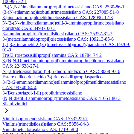
106996-32-1
[3-(N,N-Dimetilammino)propil]trimetossisilano CAS: 2530-86-1
(3-(N-etilammino)isobutil)trimetossisilano CAS: 227085-51-0
3-piperazinopropilmetildimetossisilano CAS: 128996-12-3
N-[2-(N-vinilbenzilammino)etil]-3-amminopropiltrimetossisilano
cloridrato CAS: 34937-00-3
3-amminopropiltris(trimetilsilossi)silano CAS: 25357-81-7
3-(metacrilammidopropil)trietossisilano CAS: 109213-85-6
1,1,3,3-tetrametil-2-(3-(trimetossisilil)propil)guanidina CAS: 69709-
01-9
Tris[3-(trietossisilil)propil]ammina CAS: 18784-74-2
3-(N,N-Dimetilamminopropil)amminopropilmetildimetossisilano
CAS: 224638-27-1
N-(3-trietossisililpropil)-4,5-diidroimidazolo CAS: 58068-97-6
Estere etilico dell'acido 3-(trietossisilil)propilaspartico
3-[2-(2-amminoetilammino)etilammino]propilmetildimetossisilano
CAS: 99740-64-4
3-(Benzotriazol-1-il) propiltrimetossisilano
(N,N-dietil-3-amminopropil)trimetossisilano CAS: 41051-80-3
Silani vinilici
Viniltriisopropenossisilano CAS: 15332-99-7
Viniltris(trimetilsilossi)silano CAS: 5356-84-3
Vinildimetilclorosilano CAS: 1719-58-0