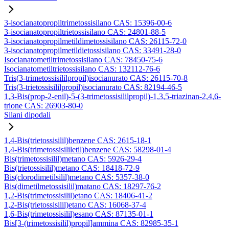
3-isocianatopropiltrimetossisilano CAS: 15396-00-6
3-isocianatopropiltrietossisilano CAS: 24801-88-5
3-isocianatopropilmetildimetossisilano CAS: 26115-72-0
3-isocianatopropilmetildietossisilano CAS: 33491-28-0
Isocianatometiltrimetossisilano CAS: 78450-75-6
Isocianatometiltrietossisilano CAS: 132112-76-6
Tris(3-trimetossisililpropil)isocianurato CAS: 26115-70-8
Tris(3-trietossisililpropil)isocianurato CAS: 82194-46-5
1,3-Bis(prop-2-enil)-5-(3-trimetossisililpropil)-1,3,5-triazinan-2,4,6-
trione CAS: 26903-80-0
Silani dipodali
1,4-Bis(trietossisilil)benzene CAS: 2615-18-1
1,4-Bis(trimetossisililetil)benzene CAS: 58298-01-4
Bis(trimetossisilil)metano CAS: 5926-29-4
Bis(trietossisilil)metano CAS: 18418-72-9
Bis(clorodimetilsilil)metano CAS: 5357-38-0
Bis(dimetilmetossisilil)matano CAS: 18297-76-2
1,2-Bis(trimetossisilil)etano CAS: 18406-41-2
1,2-Bis(trietossisilil)etano CAS: 16068-37-4
1,6-Bis(trimetossisilil)esano CAS: 87135-01-1
Bis[3-(trimetossisilil)propil]ammina CAS: 82985-35-1