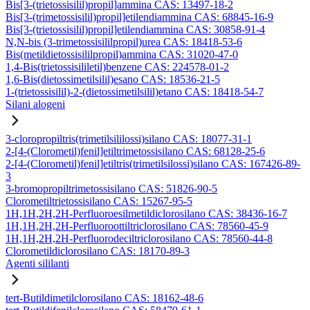
Bis[3-(trietossisilil)propil]ammina CAS: 13497-18-2
Bis[3-(trimetossisilil)propil]etilendiammina CAS: 68845-16-9
Bis[3-(trietossisilil)propil]etilendiammina CAS: 30858-91-4
N,N-bis (3-trimetossisililpropil)urea CAS: 18418-53-6
Bis(metildietossisililpropil)ammina CAS: 31020-47-0
1,4-Bis(trietossisililetil)benzene CAS: 224578-01-2
1,6-Bis(dietossimetilsilil)esano CAS: 18536-21-5
1-(trietossisilil)-2-(dietossimetilsilil)etano CAS: 18418-54-7
Silani alogeni
3-cloropropiltris(trimetilsililossi)silano CAS: 18077-31-1
2-[4-(Clorometil)fenil]etiltrimetossisilano CAS: 68128-25-6
2-[4-(Clorometil)fenil]etiltris(trimetilsilossi)silano CAS: 167426-89-
3
3-bromopropiltrimetossisilano CAS: 51826-90-5
Clorometiltrietossisilano CAS: 15267-95-5
1H,1H,2H,2H-Perfluoroesilmetildiclorosilano CAS: 38436-16-7
1H,1H,2H,2H-Perfluoroottiltriclorosilano CAS: 78560-45-9
1H,1H,2H,2H-Perfluorodeciltriclorosilano CAS: 78560-44-8
Clorometildiclorosilano CAS: 18170-89-3
Agenti sililanti
tert-Butildimetilclorosilano CAS: 18162-48-6