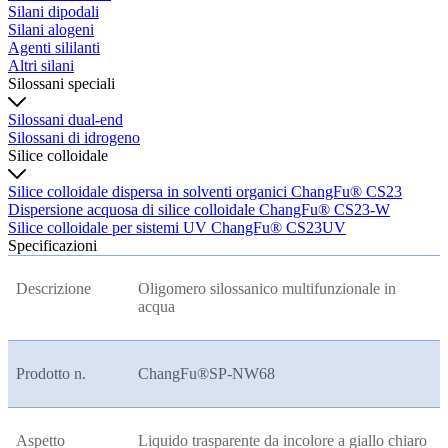
Silani dipodali
Silani alogeni
Agenti sililanti
Altri silani
Silossani speciali
Silossani dual-end
Silossani di idrogeno
Silice colloidale
Silice colloidale dispersa in solventi organici ChangFu® CS23
Dispersione acquosa di silice colloidale ChangFu® CS23-W
Silice colloidale per sistemi UV ChangFu® CS23UV
Specificazioni
Descrizione
Oligomero silossanico multifunzionale in
acqua
Prodotto n.
ChangFu®SP-NW68
Aspetto
Liquido trasparente da incolore a giallo chiaro