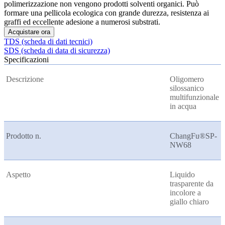
polimerizzazione non vengono prodotti solventi organici. Può
formare una pellicola ecologica con grande durezza, resistenza ai
graffi ed eccellente adesione a numerosi substrati.
Acquistare ora
TDS (scheda di dati tecnici)
SDS (scheda di data di sicurezza)
Specificazioni
Descrizione
Oligomero
silossanico
multifunzionale
in acqua
Prodotto n.
ChangFu®SP-
NW68
Aspetto
Liquido
trasparente da
incolore a
giallo chiaro