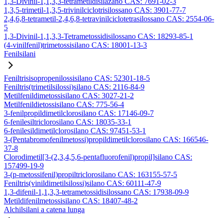
1,3-Divinil-1,1,3,3-tetrametildisilazano CAS: 7691-02-3
1,3,5-trimetil-1,3,5-trivinilciclotrisilossano CAS: 3901-77-7
2,4,6,8-tetrametil-2,4,6,8-tetravinilciclotetrasilossano CAS: 2554-06-
5
1,3-Divinil-1,1,3,3-Tetrametossidisilossano CAS: 18293-85-1
(4-vinilfenil)trimetossisilano CAS: 18001-13-3
Fenilsilani
Feniltrisisopropenilossisilano CAS: 52301-18-5
Feniltris(trimetilsilossi)silano CAS: 2116-84-9
Metilfenildimetossisilano CAS: 3027-21-2
Metilfenildietossisilano CAS: 775-56-4
3-fenilpropildimetilclorosilano CAS: 17146-09-7
6-fenilesiltriclorosilano CAS: 18035-33-1
6-fenilesildimetilclorosilano CAS: 97451-53-1
3-(Pentabromofenilmetossi)propildimetilclorosilano CAS: 166546-
37-8
Clorodimetil[3-(2,3,4,5,6-pentafluorofenil)propil]silano CAS:
157499-19-9
3-(p-metossifenil)propiltriclorosilano CAS: 163155-57-5
Feniltris(vinildimetilsilossi)silano CAS: 60111-47-9
1,3-difenil-1,1,3,3-tetrametossidisilossano CAS: 17938-09-9
Metildifenilmetossisilano CAS: 18407-48-2
Alchilsilani a catena lunga