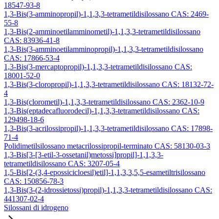
18547-93-8
1,3-Bis(3-amminopropil)-1,1,3,3-tetrametildisilossano CAS: 2469-
55-8
1,3-Bis(2-amminoetilamminometil)-1,1,3,3-tetrametildisilossano
CAS: 83936-41-8
1,3-Bis(3-amminoetilamminopropil)-1,1,3,3-tetrametildisilossano
CAS: 17866-53-4
1,3-Bis(3-mercaptopropil)-1,1,3,3-tetrametildisilossano CAS:
18001-52-0
1,3-Bis(3-cloropropil)-1,1,3,3-tetrametildisilossano CAS: 18132-72-
4
1,3-Bis(clorometil)-1,1,3,3-tetrametildisilossano CAS: 2362-10-9
1,3-Bis(eptadecafluorodecil)-1,1,3,3-tetrametildisilossano CAS:
129498-18-6
1,3-Bis(3-acrilossipropil)-1,1,3,3-tetrametildisilossano CAS: 17898-
71-4
Polidimetilsilossano metacrilossipropil-terminato CAS: 58130-03-3
1,3-Bis[3-[3-etil-3-ossetanil)metossi]propil]-1,1,3,3-
tetrametildisilossano CAS: 3207-05-4
1,5-Bis[2-(3,4-epossicicloesil)etil]-1,1,3,3,5,5-esametiltrisilossano
CAS: 150856-78-3
1,3-Bis(3-(2-idrossietossi)propil)-1,1,3,3-tetrametildisilossano CAS:
441307-02-4
Silossani di idrogeno