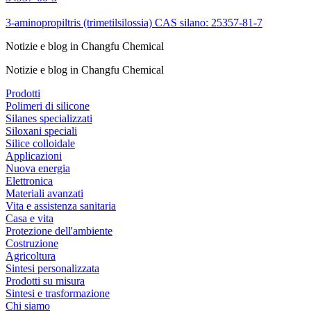
3-aminopropiltris (trimetilsilossia) CAS silano: 25357-81-7
Notizie e blog in Changfu Chemical
Notizie e blog in Changfu Chemical
Prodotti
Polimeri di silicone
Silanes specializzati
Siloxani speciali
Silice colloidale
Applicazioni
Nuova energia
Elettronica
Materiali avanzati
Vita e assistenza sanitaria
Casa e vita
Protezione dell'ambiente
Costruzione
Agricoltura
Sintesi personalizzata
Prodotti su misura
Sintesi e trasformazione
Chi siamo