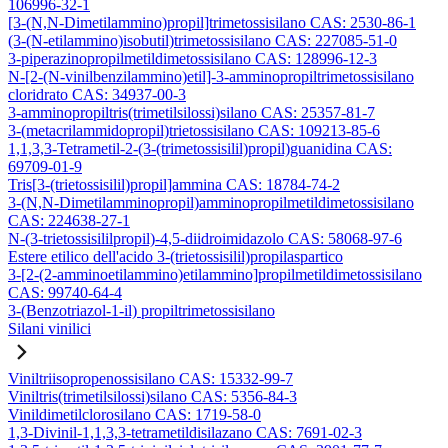
106996-32-1
[3-(N,N-Dimetilammino)propil]trimetossisilano CAS: 2530-86-1
(3-(N-etilammino)isobutil)trimetossisilano CAS: 227085-51-0
3-piperazinopropilmetildimetossisilano CAS: 128996-12-3
N-[2-(N-vinilbenzilammino)etil]-3-amminopropiltrimetossisilano
cloridrato CAS: 34937-00-3
3-amminopropiltris(trimetilsilossi)silano CAS: 25357-81-7
3-(metacrilammidopropil)trietossisilano CAS: 109213-85-6
1,1,3,3-Tetrametil-2-(3-(trimetossisilil)propil)guanidina CAS:
69709-01-9
Tris[3-(trietossisilil)propil]ammina CAS: 18784-74-2
3-(N,N-Dimetilamminopropil)amminopropilmetildimetossisilano
CAS: 224638-27-1
N-(3-trietossisililpropil)-4,5-diidroimidazolo CAS: 58068-97-6
Estere etilico dell'acido 3-(trietossisilil)propilaspartico
3-[2-(2-amminoetilammino)etilammino]propilmetildimetossisilano
CAS: 99740-64-4
3-(Benzotriazol-1-il) propiltrimetossisilano
Silani vinilici
Viniltriisopropenossisilano CAS: 15332-99-7
Viniltris(trimetilsilossi)silano CAS: 5356-84-3
Vinildimetilclorosilano CAS: 1719-58-0
1,3-Divinil-1,1,3,3-tetrametildisilazano CAS: 7691-02-3