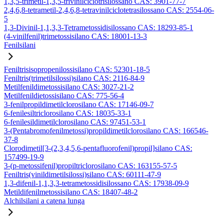
1,3,5-trimetil-1,3,5-trivinilciclotrisilossano CAS: 3901-77-7
2,4,6,8-tetrametil-2,4,6,8-tetravinilciclotetrasilossano CAS: 2554-06-
5
1,3-Divinil-1,1,3,3-Tetrametossidisilossano CAS: 18293-85-1
(4-vinilfenil)trimetossisilano CAS: 18001-13-3
Fenilsilani
Feniltrisisopropenilossisilano CAS: 52301-18-5
Feniltris(trimetilsilossi)silano CAS: 2116-84-9
Metilfenildimetossisilano CAS: 3027-21-2
Metilfenildietossisilano CAS: 775-56-4
3-fenilpropildimetilclorosilano CAS: 17146-09-7
6-fenilesiltriclorosilano CAS: 18035-33-1
6-fenilesildimetilclorosilano CAS: 97451-53-1
3-(Pentabromofenilmetossi)propildimetilclorosilano CAS: 166546-
37-8
Clorodimetil[3-(2,3,4,5,6-pentafluorofenil)propil]silano CAS:
157499-19-9
3-(p-metossifenil)propiltriclorosilano CAS: 163155-57-5
Feniltris(vinildimetilsilossi)silano CAS: 60111-47-9
1,3-difenil-1,1,3,3-tetrametossidisilossano CAS: 17938-09-9
Metildifenilmetossisilano CAS: 18407-48-2
Alchilsilani a catena lunga