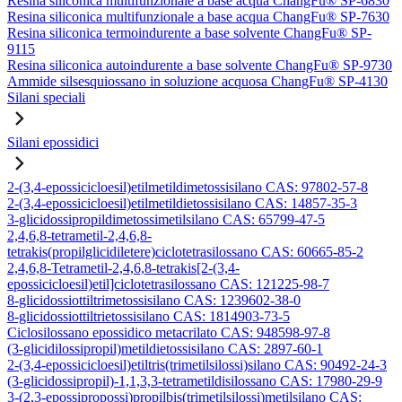
Resina siliconica multifunzionale a base acqua ChangFu® SP-6830
Resina siliconica multifunzionale a base acqua ChangFu® SP-7630
Resina siliconica termoindurente a base solvente ChangFu® SP-
9115
Resina siliconica autoindurente a base solvente ChangFu® SP-9730
Ammide silsesquiossano in soluzione acquosa ChangFu® SP-4130
Silani speciali
Silani epossidici
2-(3,4-epossicicloesil)etilmetildimetossisilano CAS: 97802-57-8
2-(3,4-epossicicloesil)etilmetildietossisilano CAS: 14857-35-3
3-glicidossipropildimetossimetilsilano CAS: 65799-47-5
2,4,6,8-tetrametil-2,4,6,8-
tetrakis(propilglicidiletere)ciclotetrasilossano CAS: 60665-85-2
2,4,6,8-Tetrametil-2,4,6,8-tetrakis[2-(3,4-
epossicicloesil)etil]ciclotetrasilossano CAS: 121225-98-7
8-glicidossiottiltrimetossisilano CAS: 1239602-38-0
8-glicidossiottiltrietossisilano CAS: 1814903-73-5
Ciclosilossano epossidico metacrilato CAS: 948598-97-8
(3-glicidilossipropil)metildietossisilano CAS: 2897-60-1
2-(3,4-epossicicloesil)etiltris(trimetilsilossi)silano CAS: 90492-24-3
(3-glicidossipropil)-1,1,3,3-tetrametildisilossano CAS: 17980-29-9
3-(2,3-epossipropossi)propilbis(trimetilsilossi)metilsilano CAS: