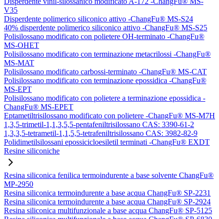
Disperdente vinil-silossanico modificato A-172 -ChangFu® MS-
V35
Disperdente polimerico siliconico attivo -ChangFu® MS-S24
40% disperdente polimerico siliconico attivo -ChangFu® MS-S25
Polisilossano modificato con polietere OH-terminato -ChangFu®
MS-OHET
Polisilossano modificato con terminazione metacrilossi -ChangFu®
MS-MAT
Polisilossano modificato carbossi-terminato -ChangFu® MS-CAT
Polisilossano modificato con terminazione epossidica -ChangFu®
MS-EPT
Polisilossano modificato con polietere a terminazione epossidica -
ChangFu® MS-EPET
Eptametiltrisilossano modificato con polietere -ChangFu® MS-M7H
1,3,5-trimetil-1,1,3,5,5-pentafeniltrisilossano CAS: 3390-61-2
1,3,3,5-tetrametil-1,1,5,5-tetrafeniltrisilossano CAS: 3982-82-9
Polidimetilsilossani epossicicloesiletil terminati -ChangFu® EXDT
Resine siliconiche
Resina siliconica fenilica termoindurente a base solvente ChangFu®
MP-2950
Resina siliconica termoindurente a base acqua ChangFu® SP-2231
Resina siliconica termoindurente a base acqua ChangFu® SP-2924
Resina siliconica multifunzionale a base acqua ChangFu® SP-5125