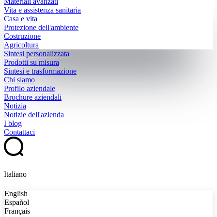
Materiali avanzati
Vita e assistenza sanitaria
Casa e vita
Protezione dell'ambiente
Costruzione
Agricoltura
Sintesi personalizzata
Prodotti su misura
Sintesi e trasformazione
Chi siamo
Profilo aziendale
Brochure aziendali
Notizia
Notizie dell'azienda
I blog
Contattaci
Italiano
English
Español
Français