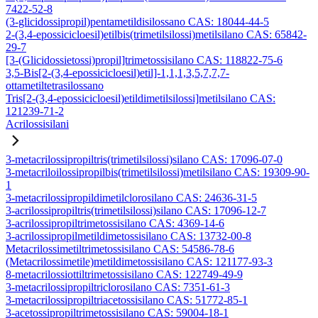
7422-52-8
(3-glicidossipropil)pentametildisilossano CAS: 18044-44-5
2-(3,4-epossicicloesil)etilbis(trimetilsilossi)metilsilano CAS: 65842-
29-7
[3-(Glicidossietossi)propil]trimetossisilano CAS: 118822-75-6
3,5-Bis[2-(3,4-epossicicloesil)etil]-1,1,1,3,5,7,7,7-
ottametiltetrasilossano
Tris[2-(3,4-epossicicloesil)etildimetilsilossi]metilsilano CAS:
121239-71-2
Acrilossisilani
3-metacrilossipropiltris(trimetilsilossi)silano CAS: 17096-07-0
3-metacriloilossipropilbis(trimetilsilossi)metilsilano CAS: 19309-90-
1
3-metacrilossipropildimetilclorosilano CAS: 24636-31-5
3-acrilossipropiltris(trimetilsilossi)silano CAS: 17096-12-7
3-acrilossipropiltrimetossisilano CAS: 4369-14-6
3-acrilossipropilmetildimetossisilano CAS: 13732-00-8
Metacrilossimetiltrimetossisilano CAS: 54586-78-6
(Metacrilossimetile)metildimetossisilano CAS: 121177-93-3
8-metacrilossiottiltrimetossisilano CAS: 122749-49-9
3-metacrilossipropiltriclorosilano CAS: 7351-61-3
3-metacrilossipropiltriacetossisilano CAS: 51772-85-1
3-acetossipropiltrimetossisilano CAS: 59004-18-1