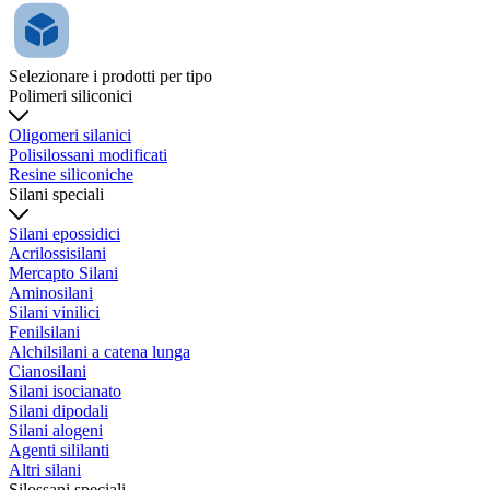
Selezionare i prodotti per tipo
Polimeri siliconici
Oligomeri silanici
Polisilossani modificati
Resine siliconiche
Silani speciali
Silani epossidici
Acrilossisilani
Mercapto Silani
Aminosilani
Silani vinilici
Fenilsilani
Alchilsilani a catena lunga
Cianosilani
Silani isocianato
Silani dipodali
Silani alogeni
Agenti sililanti
Altri silani
Silossani speciali