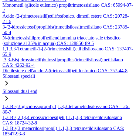
Monometil (glicole etilenico) propiltrimetossisilano CAS: 65994-07-
2
Acido (2-(trimetossisilil)etil)fosfonico, dimetil estere CAS: 20728-
21-6
3-(2-idrossietossi)propilbis(trimetilsilossi)metilsilano CAS: 23785-
50-4
N-(trimetossisililpropil)etilendiammina triacetato sale trisodico
(soluzione al 35% in acqua) CAS: 128850-89-5
1,1,3,3-Tetrametil-1-[2-(trimetossisilil)etil]disilossano CAS: 137407-
65-9
[3,3-Bis(idrossimetil)butossi]propilbis(trimetilsilossi)metilsilano
CAS: 4262-92-4
Dietilestere dell'acido 2-(trietossisilil)etilfosfonico CAS: 757-44-8
Silossani speciali
Silossani dual-end
1,3-Bis(3-glicidossipropil)-1,1,3,3-tetrametildisilossano CAS: 126-
80-7
1,3-Bis[2-(3,4-epossicicloesil)etil]-1,1,3,3-tetrametildisilossano
CAS: 18724-32-8
1,3-Bis(3-metacrilossipropil)-1,1,3,3-tetrametildisilossano CAS:
18547-93-8