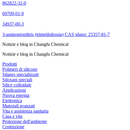
862822-32-0
69709-01-9
34937-00-3
3-aminopropiltris (trimetilsilossia) CAS silano: 25357-81-7
Notizie e blog in Changfu Chemical
Notizie e blog in Changfu Chemical
Prodotti
Polimeri di silicone
Silanes specializzati
Siloxani speciali
Silice colloidale
Applicazioni
Nuova energia
Elettronica
Materiali avanzati
Vita e assistenza sanitaria
Casa e vita
Protezione dell'ambiente
Costruzione