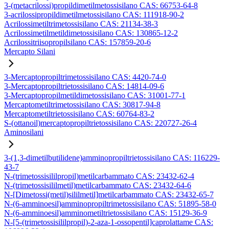
3-(metacrilossi)propildimetilmetossisilano CAS: 66753-64-8
3-acrilossipropildimetilmetossisilano CAS: 111918-90-2
Acrilossimetiltrimetossisilano CAS: 21134-38-3
Acrilossimetilmetildimetossisilano CAS: 130865-12-2
Acrilossitriisopropilsilano CAS: 157859-20-6
Mercapto Silani
3-Mercaptopropiltrimetossisilano CAS: 4420-74-0
3-Mercaptopropiltrietossisilano CAS: 14814-09-6
3-Mercaptopropilmetildimetossisilano CAS: 31001-77-1
Mercaptometiltrimetossisilano CAS: 30817-94-8
Mercaptometiltrietossisilano CAS: 60764-83-2
S-(ottanoil)mercaptopropiltrietossisilano CAS: 220727-26-4
Aminosilani
3-(1,3-dimetilbutilidene)amminopropiltrietossisilano CAS: 116229-
43-7
N-(trimetossisililpropil)metilcarbammato CAS: 23432-62-4
N-(trimetossisililmetil)metilcarbammato CAS: 23432-64-6
N-[Dimetossi(metil)sililmetil]metilcarbammato CAS: 23432-65-7
N-(6-amminoesil)amminopropiltrimetossisilano CAS: 51895-58-0
N-(6-amminoesil)amminometiltrietossisilano CAS: 15129-36-9
N-[5-(trimetossisililpropil)-2-aza-1-ossopentil]caprolattame CAS: