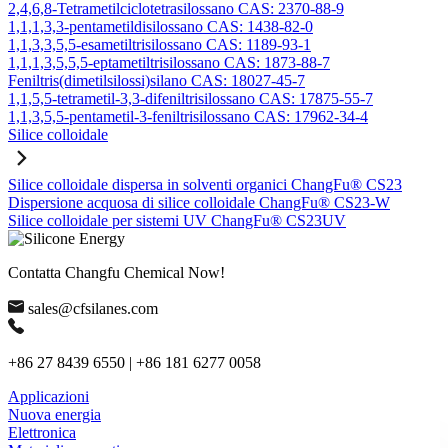
2,4,6,8-Tetrametilciclotetrasilossano CAS: 2370-88-9
1,1,1,3,3-pentametildisilossano CAS: 1438-82-0
1,1,3,3,5,5-esametiltrisilossano CAS: 1189-93-1
1,1,1,3,5,5,5-eptametiltrisilossano CAS: 1873-88-7
Feniltris(dimetilsilossi)silano CAS: 18027-45-7
1,1,5,5-tetrametil-3,3-difeniltrisilossano CAS: 17875-55-7
1,1,3,5,5-pentametil-3-feniltrisilossano CAS: 17962-34-4
Silice colloidale
Silice colloidale dispersa in solventi organici ChangFu® CS23
Dispersione acquosa di silice colloidale ChangFu® CS23-W
Silice colloidale per sistemi UV ChangFu® CS23UV
Contatta Changfu Chemical Now!
sales@cfsilanes.com
+86 27 8439 6550 | +86 181 6277 0058
Applicazioni
Nuova energia
Elettronica