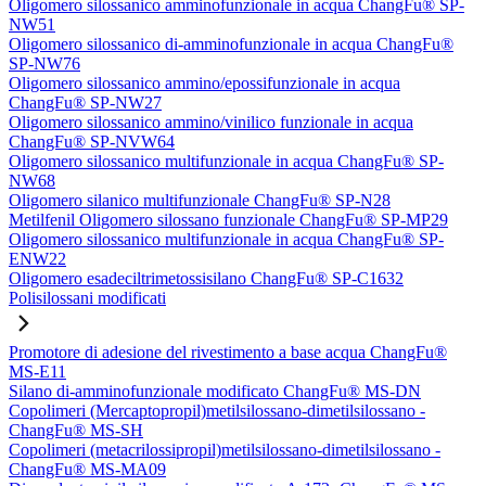
Oligomero silossanico amminofunzionale in acqua ChangFu® SP-
NW51
Oligomero silossanico di-amminofunzionale in acqua ChangFu®
SP-NW76
Oligomero silossanico ammino/epossifunzionale in acqua
ChangFu® SP-NW27
Oligomero silossanico ammino/vinilico funzionale in acqua
ChangFu® SP-NVW64
Oligomero silossanico multifunzionale in acqua ChangFu® SP-
NW68
Oligomero silanico multifunzionale ChangFu® SP-N28
Metilfenil Oligomero silossano funzionale ChangFu® SP-MP29
Oligomero silossanico multifunzionale in acqua ChangFu® SP-
ENW22
Oligomero esadeciltrimetossisilano ChangFu® SP-C1632
Polisilossani modificati
Promotore di adesione del rivestimento a base acqua ChangFu®
MS-E11
Silano di-amminofunzionale modificato ChangFu® MS-DN
Copolimeri (Mercaptopropil)metilsilossano-dimetilsilossano -
ChangFu® MS-SH
Copolimeri (metacrilossipropil)metilsilossano-dimetilsilossano -
ChangFu® MS-MA09