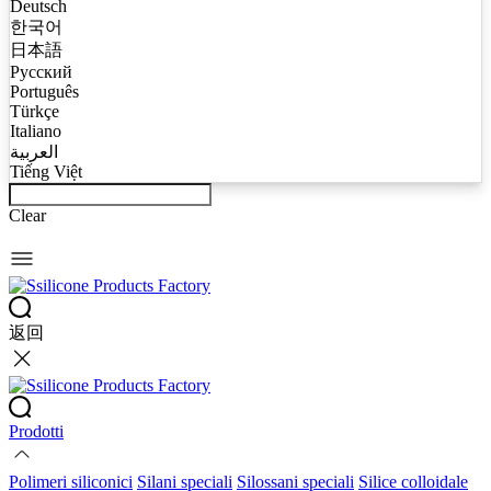
Deutsch
한국어
日本語
Русский
Português
Türkçe
Italiano
العربية
Tiếng Việt
Clear
返回
Prodotti
Polimeri siliconici
Silani speciali
Silossani speciali
Silice colloidale