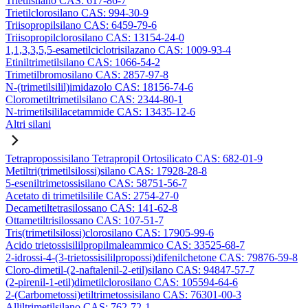
Trietilsilano CAS: 617-86-7
Trietilclorosilano CAS: 994-30-9
Triisopropilsilano CAS: 6459-79-6
Triisopropilclorosilano CAS: 13154-24-0
1,1,3,3,5,5-esametilciclotrisilazano CAS: 1009-93-4
Etiniltrimetilsilano CAS: 1066-54-2
Trimetilbromosilano CAS: 2857-97-8
N-(trimetilsilil)imidazolo CAS: 18156-74-6
Clorometiltrimetilsilano CAS: 2344-80-1
N-trimetilsililacetammide CAS: 13435-12-6
Altri silani
Tetrapropossisilano Tetrapropil Ortosilicato CAS: 682-01-9
Metiltri(trimetilsilossi)silano CAS: 17928-28-8
5-eseniltrimetossisilano CAS: 58751-56-7
Acetato di trimetilsilile CAS: 2754-27-0
Decametiltetrasilossano CAS: 141-62-8
Ottametiltrisilossano CAS: 107-51-7
Tris(trimetilsilossi)clorosilano CAS: 17905-99-6
Acido trietossisililpropilmaleammico CAS: 33525-68-7
2-idrossi-4-(3-trietossisililpropossi)difenilchetone CAS: 79876-59-8
Cloro-dimetil-(2-naftalenil-2-etil)silano CAS: 94847-57-7
(2-pirenil-1-etil)dimetilclorosilano CAS: 105594-64-6
2-(Carbometossi)etiltrimetossisilano CAS: 76301-00-3
Alliltrimetilsilano CAS: 762-72-1