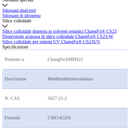
Silossani dual-end
Silossani di idrogeno
Silice colloidale
Silice colloidale dispersa in solventi organici ChangFu® CS23
Dispersione acquosa di silice colloidale ChangFu® CS23-W
Silice colloidale per sistemi UV ChangFu® CS23UV
Specificazioni
Prodotto n.
ChangFu®MPH22
Descrizione
Metilfenildimetossisilano
N. CAS
3027-21-2
Formula
C9H14O2Si