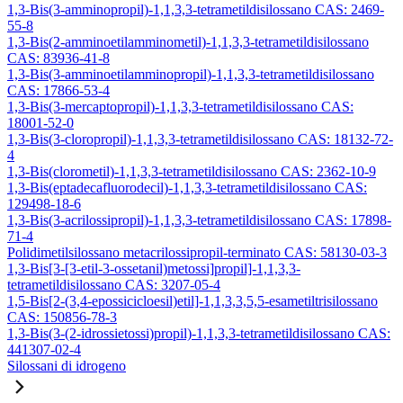
1,3-Bis(3-amminopropil)-1,1,3,3-tetrametildisilossano CAS: 2469-
55-8
1,3-Bis(2-amminoetilamminometil)-1,1,3,3-tetrametildisilossano
CAS: 83936-41-8
1,3-Bis(3-amminoetilamminopropil)-1,1,3,3-tetrametildisilossano
CAS: 17866-53-4
1,3-Bis(3-mercaptopropil)-1,1,3,3-tetrametildisilossano CAS:
18001-52-0
1,3-Bis(3-cloropropil)-1,1,3,3-tetrametildisilossano CAS: 18132-72-
4
1,3-Bis(clorometil)-1,1,3,3-tetrametildisilossano CAS: 2362-10-9
1,3-Bis(eptadecafluorodecil)-1,1,3,3-tetrametildisilossano CAS:
129498-18-6
1,3-Bis(3-acrilossipropil)-1,1,3,3-tetrametildisilossano CAS: 17898-
71-4
Polidimetilsilossano metacrilossipropil-terminato CAS: 58130-03-3
1,3-Bis[3-[3-etil-3-ossetanil)metossi]propil]-1,1,3,3-
tetrametildisilossano CAS: 3207-05-4
1,5-Bis[2-(3,4-epossicicloesil)etil]-1,1,3,3,5,5-esametiltrisilossano
CAS: 150856-78-3
1,3-Bis(3-(2-idrossietossi)propil)-1,1,3,3-tetrametildisilossano CAS:
441307-02-4
Silossani di idrogeno