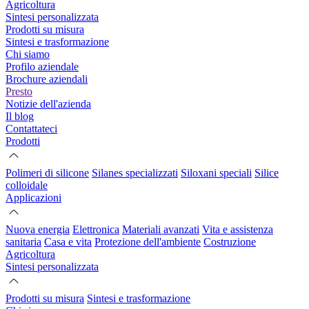
Agricoltura
Sintesi personalizzata
Prodotti su misura
Sintesi e trasformazione
Chi siamo
Profilo aziendale
Brochure aziendali
Presto
Notizie dell'azienda
Il blog
Contattateci
Prodotti
Polimeri di silicone
Silanes specializzati
Siloxani speciali
Silice
colloidale
Applicazioni
Nuova energia
Elettronica
Materiali avanzati
Vita e assistenza
sanitaria
Casa e vita
Protezione dell'ambiente
Costruzione
Agricoltura
Sintesi personalizzata
Prodotti su misura
Sintesi e trasformazione