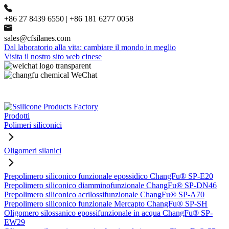
+86 27 8439 6550 | +86 181 6277 0058
sales@cfsilanes.com
Dal laboratorio alla vita: cambiare il mondo in meglio
Visita il nostro sito web cinese
Prodotti
Polimeri siliconici
Oligomeri silanici
Prepolimero siliconico funzionale epossidico ChangFu® SP-E20
Prepolimero siliconico diamminofunzionale ChangFu® SP-DN46
Prepolimero siliconico acrilossifunzionale ChangFu® SP-A70
Prepolimero siliconico funzionale Mercapto ChangFu® SP-SH
Oligomero silossanico epossifunzionale in acqua ChangFu® SP-
EW29