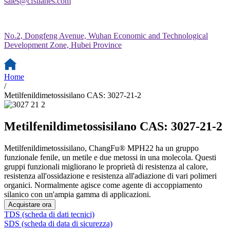
sales@cfsilanes.com
No.2, Dongfeng Avenue, Wuhan Economic and Technological
Development Zone, Hubei Province
Home
/
Metilfenildimetossisilano CAS: 3027-21-2
Metilfenildimetossisilano CAS: 3027-21-2
Metilfenildimetossisilano, ChangFu® MPH22 ha un gruppo
funzionale fenile, un metile e due metossi in una molecola. Questi
gruppi funzionali migliorano le proprietà di resistenza al calore,
resistenza all'ossidazione e resistenza all'adiazione di vari polimeri
organici. Normalmente agisce come agente di accoppiamento
silanico con un'ampia gamma di applicazioni.
Acquistare ora
TDS (scheda di dati tecnici)
SDS (scheda di data di sicurezza)