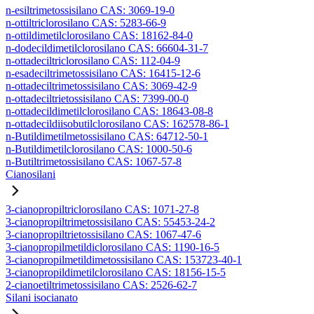
n-esiltrimetossisilano CAS: 3069-19-0
n-ottiltriclorosilano CAS: 5283-66-9
n-ottildimetilclorosilano CAS: 18162-84-0
n-dodecildimetilclorosilano CAS: 66604-31-7
n-ottadeciltriclorosilano CAS: 112-04-9
n-esadeciltrimetossisilano CAS: 16415-12-6
n-ottadeciltrimetossisilano CAS: 3069-42-9
n-ottadeciltrietossisilano CAS: 7399-00-0
n-ottadecildimetilclorosilano CAS: 18643-08-8
n-ottadecildiisobutilclorosilano CAS: 162578-86-1
n-Butildimetilmetossisilano CAS: 64712-50-1
n-Butildimetilclorosilano CAS: 1000-50-6
n-Butiltrimetossisilano CAS: 1067-57-8
Cianosilani
3-cianopropiltriclorosilano CAS: 1071-27-8
3-cianopropiltrimetossisilano CAS: 55453-24-2
3-cianopropiltrietossisilano CAS: 1067-47-6
3-cianopropilmetildiclorosilano CAS: 1190-16-5
3-cianopropilmetildimetossisilano CAS: 153723-40-1
3-cianopropildimetilclorosilano CAS: 18156-15-5
2-cianoetiltrimetossisilano CAS: 2526-62-7
Silani isocianato