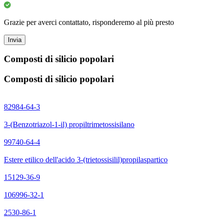
Grazie per averci contattato, risponderemo al più presto
Invia
Composti di silicio popolari
Composti di silicio popolari
82984-64-3
3-(Benzotriazol-1-il) propiltrimetossisilano
99740-64-4
Estere etilico dell'acido 3-(trietossisilil)propilaspartico
15129-36-9
106996-32-1
2530-86-1