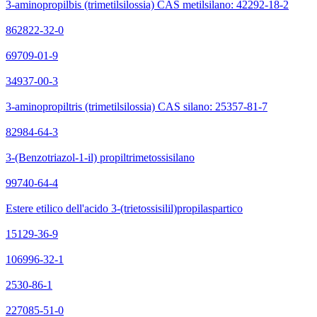
3-aminopropilbis (trimetilsilossia) CAS metilsilano: 42292-18-2
862822-32-0
69709-01-9
34937-00-3
3-aminopropiltris (trimetilsilossia) CAS silano: 25357-81-7
82984-64-3
3-(Benzotriazol-1-il) propiltrimetossisilano
99740-64-4
Estere etilico dell'acido 3-(trietossisilil)propilaspartico
15129-36-9
106996-32-1
2530-86-1
227085-51-0