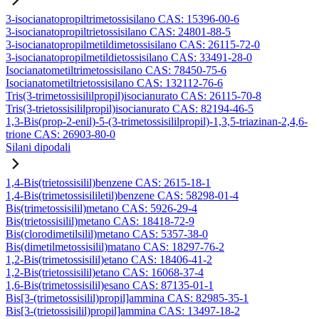
3-isocianatopropiltrimetossisilano CAS: 15396-00-6
3-isocianatopropiltrietossisilano CAS: 24801-88-5
3-isocianatopropilmetildimetossisilano CAS: 26115-72-0
3-isocianatopropilmetildietossisilano CAS: 33491-28-0
Isocianatometiltrimetossisilano CAS: 78450-75-6
Isocianatometiltrietossisilano CAS: 132112-76-6
Tris(3-trimetossisililpropil)isocianurato CAS: 26115-70-8
Tris(3-trietossisililpropil)isocianurato CAS: 82194-46-5
1,3-Bis(prop-2-enil)-5-(3-trimetossisililpropil)-1,3,5-triazinan-2,4,6-
trione CAS: 26903-80-0
Silani dipodali
1,4-Bis(trietossisilil)benzene CAS: 2615-18-1
1,4-Bis(trimetossisililetil)benzene CAS: 58298-01-4
Bis(trimetossisilil)metano CAS: 5926-29-4
Bis(trietossisilil)metano CAS: 18418-72-9
Bis(clorodimetilsilil)metano CAS: 5357-38-0
Bis(dimetilmetossisilil)matano CAS: 18297-76-2
1,2-Bis(trimetossisilil)etano CAS: 18406-41-2
1,2-Bis(trietossisilil)etano CAS: 16068-37-4
1,6-Bis(trimetossisilil)esano CAS: 87135-01-1
Bis[3-(trimetossisilil)propil]ammina CAS: 82985-35-1
Bis[3-(trietossisilil)propil]ammina CAS: 13497-18-2