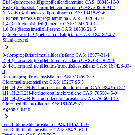
Bis[3-(trimetossisilil)propil]etilendiammina CAS: 68845-16-9
Bis[3-(trietossisilil)propil]etilendiammina CAS: 30858-91-4
N,N-bis (3-trimetossisililpropil)urea CAS: 18418-53-6
Bis(metildietossisililpropil)ammina CAS: 31020-47-0
1,4-Bis(trietossisililetil)benzene CAS: 224578-01-2
1,6-Bis(dietossimetilsilil)esano CAS: 18536-21-5
1-(trietossisilil)-2-(dietossimetilsilil)etano CAS: 18418-54-7
Silani alogeni
3-cloropropiltris(trimetilsililossi)silano CAS: 18077-31-1
2-[4-(Clorometil)fenil]etiltrimetossisilano CAS: 68128-25-6
2-[4-(Clorometil)fenil]etiltris(trimetilsilossi)silano CAS: 167426-89-
3
3-bromopropiltrimetossisilano CAS: 51826-90-5
Clorometiltrietossisilano CAS: 15267-95-5
1H,1H,2H,2H-Perfluoroesilmetildiclorosilano CAS: 38436-16-7
1H,1H,2H,2H-Perfluoroottiltriclorosilano CAS: 78560-45-9
1H,1H,2H,2H-Perfluorodeciltriclorosilano CAS: 78560-44-8
Clorometildiclorosilano CAS: 18170-89-3
Agenti sililanti
tert-Butildimetilclorosilano CAS: 18162-48-6
tert-Butildifenilclorosilano CAS: 58479-61-1