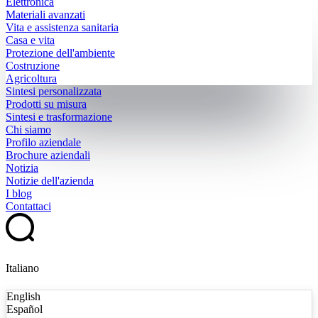
Elettronica
Materiali avanzati
Vita e assistenza sanitaria
Casa e vita
Protezione dell'ambiente
Costruzione
Agricoltura
Sintesi personalizzata
Prodotti su misura
Sintesi e trasformazione
Chi siamo
Profilo aziendale
Brochure aziendali
Notizia
Notizie dell'azienda
I blog
Contattaci
Italiano
English
Español