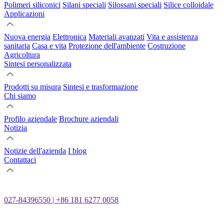
Polimeri siliconici
Silani speciali
Silossani speciali
Silice colloidale
Applicazioni
Nuova energia
Elettronica
Materiali avanzati
Vita e assistenza
sanitaria
Casa e vita
Protezione dell'ambiente
Costruzione
Agricoltura
Sintesi personalizzata
Prodotti su misura
Sintesi e trasformazione
Chi siamo
Profilo aziendale
Brochure aziendali
Notizia
Notizie dell'azienda
I blog
Contattaci
027-84396550 | +86 181 6277 0058