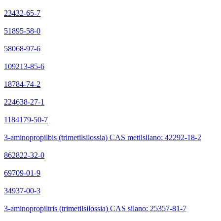
23432-65-7
51895-58-0
58068-97-6
109213-85-6
18784-74-2
224638-27-1
1184179-50-7
3-aminopropilbis (trimetilsilossia) CAS metilsilano: 42292-18-2
862822-32-0
69709-01-9
34937-00-3
3-aminopropiltris (trimetilsilossia) CAS silano: 25357-81-7