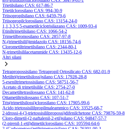
tert-Butildifenilclorosilano CAS: 58479-61-1
Trietilsilano CAS: 617-86-7
Trietilclorosilano CAS: 994-30-9
Triisopropilsilano CAS: 6459-79-6
Triisopropilclorosilano CAS: 13154-24-0
1,1,3,3,5,5-esametilciclotrisilazano CAS: 1009-93-4
Etiniltrimetilsilano CAS: 1066-54-2
Trimetilbromosilano CAS: 2857-97-8
N-(trimetilsilil)imidazolo CAS: 18156-74-6
Clorometiltrimetilsilano CAS: 2344-80-1
N-trimetilsililacetammide CAS: 13435-12-6
Altri silani
Tetrapropossisilano Tetrapropil Ortosilicato CAS: 682-01-9
Metiltri(trimetilsilossi)silano CAS: 17928-28-8
5-eseniltrimetossisilano CAS: 58751-56-7
Acetato di trimetilsilile CAS: 2754-27-0
Decametiltetrasilossano CAS: 141-62-8
Ottametiltrisilossano CAS: 107-51-7
Tris(trimetilsilossi)clorosilano CAS: 17905-99-6
Acido trietossisililpropilmaleammico CAS: 33525-68-7
2-idrossi-4-(3-trietossisililpropossi)difenilchetone CAS: 79876-59-8
Cloro-dimetil-(2-naftalenil-2-etil)silano CAS: 94847-57-7
(2-pirenil-1-etil)dimetilclorosilano CAS: 105594-64-6
2-(Carbometossi)etiltrimetossisilano CAS: 76301-00-3