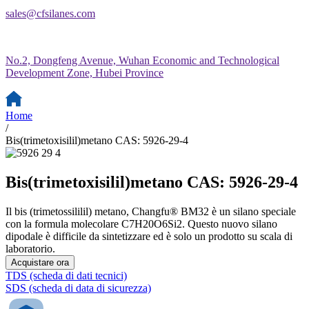
sales@cfsilanes.com
No.2, Dongfeng Avenue, Wuhan Economic and Technological
Development Zone, Hubei Province
Home
/
Bis(trimetoxisilil)metano CAS: 5926-29-4
Bis(trimetoxisilil)metano CAS: 5926-29-4
Il bis (trimetossililil) metano, Changfu® BM32 è un silano speciale
con la formula molecolare C7H20O6Si2. Questo nuovo silano
dipodale è difficile da sintetizzare ed è solo un prodotto su scala di
laboratorio.
Acquistare ora
TDS (scheda di dati tecnici)
SDS (scheda di data di sicurezza)