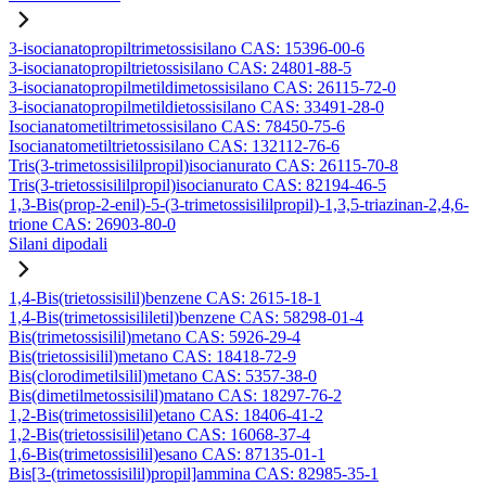
3-isocianatopropiltrimetossisilano CAS: 15396-00-6
3-isocianatopropiltrietossisilano CAS: 24801-88-5
3-isocianatopropilmetildimetossisilano CAS: 26115-72-0
3-isocianatopropilmetildietossisilano CAS: 33491-28-0
Isocianatometiltrimetossisilano CAS: 78450-75-6
Isocianatometiltrietossisilano CAS: 132112-76-6
Tris(3-trimetossisililpropil)isocianurato CAS: 26115-70-8
Tris(3-trietossisililpropil)isocianurato CAS: 82194-46-5
1,3-Bis(prop-2-enil)-5-(3-trimetossisililpropil)-1,3,5-triazinan-2,4,6-
trione CAS: 26903-80-0
Silani dipodali
1,4-Bis(trietossisilil)benzene CAS: 2615-18-1
1,4-Bis(trimetossisililetil)benzene CAS: 58298-01-4
Bis(trimetossisilil)metano CAS: 5926-29-4
Bis(trietossisilil)metano CAS: 18418-72-9
Bis(clorodimetilsilil)metano CAS: 5357-38-0
Bis(dimetilmetossisilil)matano CAS: 18297-76-2
1,2-Bis(trimetossisilil)etano CAS: 18406-41-2
1,2-Bis(trietossisilil)etano CAS: 16068-37-4
1,6-Bis(trimetossisilil)esano CAS: 87135-01-1
Bis[3-(trimetossisilil)propil]ammina CAS: 82985-35-1