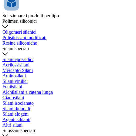
Selezionare i prodotti per tipo
Polimeri siliconici
Oligomeri silanici
Polisilossani modificati
Resine siliconiche
Silani speciali
Silani epossidici
Acrilossisilani
Mercapto Silani
Aminosilani
Silani vinilici
Fenilsilani
Alchilsilani a catena lunga
Cianosilani
Silani isocianato
Silani dipodali
Silani alogeni
Agenti sililanti
Altri silani
Silossani speciali