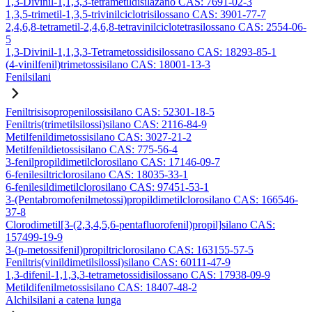
1,3-Divinil-1,1,3,3-tetrametildisilazano CAS: 7691-02-3
1,3,5-trimetil-1,3,5-trivinilciclotrisilossano CAS: 3901-77-7
2,4,6,8-tetrametil-2,4,6,8-tetravinilciclotetrasilossano CAS: 2554-06-
5
1,3-Divinil-1,1,3,3-Tetrametossidisilossano CAS: 18293-85-1
(4-vinilfenil)trimetossisilano CAS: 18001-13-3
Fenilsilani
Feniltrisisopropenilossisilano CAS: 52301-18-5
Feniltris(trimetilsilossi)silano CAS: 2116-84-9
Metilfenildimetossisilano CAS: 3027-21-2
Metilfenildietossisilano CAS: 775-56-4
3-fenilpropildimetilclorosilano CAS: 17146-09-7
6-fenilesiltriclorosilano CAS: 18035-33-1
6-fenilesildimetilclorosilano CAS: 97451-53-1
3-(Pentabromofenilmetossi)propildimetilclorosilano CAS: 166546-
37-8
Clorodimetil[3-(2,3,4,5,6-pentafluorofenil)propil]silano CAS:
157499-19-9
3-(p-metossifenil)propiltriclorosilano CAS: 163155-57-5
Feniltris(vinildimetilsilossi)silano CAS: 60111-47-9
1,3-difenil-1,1,3,3-tetrametossidisilossano CAS: 17938-09-9
Metildifenilmetossisilano CAS: 18407-48-2
Alchilsilani a catena lunga