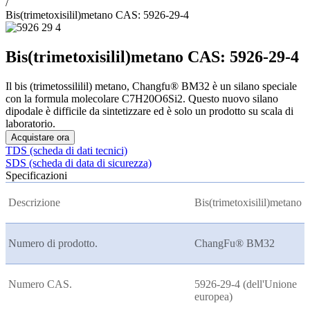
/
Bis(trimetoxisilil)metano CAS: 5926-29-4
Bis(trimetoxisilil)metano CAS: 5926-29-4
Il bis (trimetossililil) metano, Changfu® BM32 è un silano speciale
con la formula molecolare C7H20O6Si2. Questo nuovo silano
dipodale è difficile da sintetizzare ed è solo un prodotto su scala di
laboratorio.
Acquistare ora
TDS (scheda di dati tecnici)
SDS (scheda di data di sicurezza)
Specificazioni
Descrizione
Bis(trimetoxisilil)metano
Numero di prodotto.
ChangFu® BM32
Numero CAS.
5926-29-4 (dell'Unione
europea)