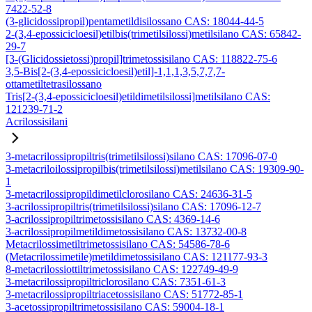
7422-52-8
(3-glicidossipropil)pentametildisilossano CAS: 18044-44-5
2-(3,4-epossicicloesil)etilbis(trimetilsilossi)metilsilano CAS: 65842-
29-7
[3-(Glicidossietossi)propil]trimetossisilano CAS: 118822-75-6
3,5-Bis[2-(3,4-epossicicloesil)etil]-1,1,1,3,5,7,7,7-
ottametiltetrasilossano
Tris[2-(3,4-epossicicloesil)etildimetilsilossi]metilsilano CAS:
121239-71-2
Acrilossisilani
3-metacrilossipropiltris(trimetilsilossi)silano CAS: 17096-07-0
3-metacriloilossipropilbis(trimetilsilossi)metilsilano CAS: 19309-90-
1
3-metacrilossipropildimetilclorosilano CAS: 24636-31-5
3-acrilossipropiltris(trimetilsilossi)silano CAS: 17096-12-7
3-acrilossipropiltrimetossisilano CAS: 4369-14-6
3-acrilossipropilmetildimetossisilano CAS: 13732-00-8
Metacrilossimetiltrimetossisilano CAS: 54586-78-6
(Metacrilossimetile)metildimetossisilano CAS: 121177-93-3
8-metacrilossiottiltrimetossisilano CAS: 122749-49-9
3-metacrilossipropiltriclorosilano CAS: 7351-61-3
3-metacrilossipropiltriacetossisilano CAS: 51772-85-1
3-acetossipropiltrimetossisilano CAS: 59004-18-1