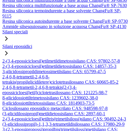
Resina siliconica multifunzionale a base acqua ChangFu® SP-6830
Resina siliconica multifunzionale a base acqua ChangFu® SP-7630
Resina siliconica termoindurente a base solvente ChangFu® SP-
9115
Resina siliconica autoindurente a base solvente ChangFu® SP-9730
Ammide silsesquiossano in soluzione acquosa ChangFu® SP-4130
Silani speciali
Silani epossidici
2-(3,4-epossicicloesil)etilmetildimetossisilano CAS: 97802-57-8
2-(3,4-epossicicloesil)etilmetildietossisilano CAS: 14857-35-3
3-glicidossipropildimetossimetilsilano CAS: 65799-47-5
2,4,6,8-tetrametil-2,4,6,8-
tetrakis(propilglicidiletere)ciclotetrasilossano CAS: 60665-85-2
2,4,6,8-tetrametil-2,4,6,8-tetrakis[2-(3,4-
epossicicloesil)etil]ciclotetrasilossano CAS: 121225-98-7
8-glicidossiottiltrimetossisilano CAS: 1239602-38-0
8-glicidossiottiltrietossisilano CAS: 1814903-73-5
Ciclosilossano epossidico metacrilato CAS: 948598-97-8
(3-glicidilossipropil)metildietossisilano CAS: 2897-60-1
2-(3,4-epossicicloesil)etiltris(trimetilsilossi)silano CAS: 90492-24-3
(3-glicidossipropil)-1,1,3,3-tetrametildisilossano CAS: 17980-29-9
3-(2,3-epossipropossi)propilbis(trimetilsilossi)metilsilano CAS: