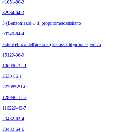
41051-80-3
82984-64-3
3-(Benzotriazol-1-il) propiltrimetossisilano
99740-64-4
Estere etilico dell'acido 3-(trietossisilil)propilaspartico
15129-36-9
106996-32-1
2530-86-1
227085-51-0
128996-12-3
116229-43-7
23432-62-4
23432-64-6