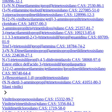
106996-32-1
[3-(N,N-Dimetilammino)propil]trimetossisilano CAS: 2530-86-1
(3-(N-etilammino)isobutil)trimetossisilano CAS: 227085-51-0
3-piperazinopropilmetildimetossisilano CAS: 128996-12-3
N-[2-(N-vinilbenzilammino)etil]-3-amminopropiltrimetossisilano
cloridrato CAS: 34937-00-3
3-amminopropiltris(trimetilsilossi)silano CAS: 25357-81-7
3-(metacrilammidopropil)trietossisilano CAS: 109213-85-6
1,1,3,3-tetrametil-2-(3-(trimetossisilil)propil)guanidina CAS: 69709-
01-9
Tris[3-(trietossisilil)propil]ammina CAS: 18784-74-2
3-(N,N-Dimetilamminopropil)amminopropilmetildimetossisilano
CAS: 224638-27-1
N-(3-trietossisililpropil)-4,5-diidroimidazolo CAS: 58068-97-6
Estere etilico dell'acido 3-(trietossisilil)propilaspartico
3-[2-(2-amminoetilammino)etilammino]propilmetildimetossisilano
CAS: 99740-64-4
3-(Benzotriazol-1-il) propiltrimetossisilano
(N,N-dietil-3-amminopropil)trimetossisilano CAS: 41051-80-3
Silani vinilici
Viniltriisopropenossisilano CAS: 15332-99-7
Viniltris(trimetilsilossi)silano CAS: 5356-84-3
Vinildimetilclorosilano CAS: 1719-58-0