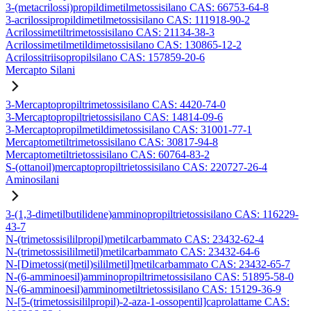
3-(metacrilossi)propildimetilmetossisilano CAS: 66753-64-8
3-acrilossipropildimetilmetossisilano CAS: 111918-90-2
Acrilossimetiltrimetossisilano CAS: 21134-38-3
Acrilossimetilmetildimetossisilano CAS: 130865-12-2
Acrilossitriisopropilsilano CAS: 157859-20-6
Mercapto Silani
3-Mercaptopropiltrimetossisilano CAS: 4420-74-0
3-Mercaptopropiltrietossisilano CAS: 14814-09-6
3-Mercaptopropilmetildimetossisilano CAS: 31001-77-1
Mercaptometiltrimetossisilano CAS: 30817-94-8
Mercaptometiltrietossisilano CAS: 60764-83-2
S-(ottanoil)mercaptopropiltrietossisilano CAS: 220727-26-4
Aminosilani
3-(1,3-dimetilbutilidene)amminopropiltrietossisilano CAS: 116229-
43-7
N-(trimetossisililpropil)metilcarbammato CAS: 23432-62-4
N-(trimetossisililmetil)metilcarbammato CAS: 23432-64-6
N-[Dimetossi(metil)sililmetil]metilcarbammato CAS: 23432-65-7
N-(6-amminoesil)amminopropiltrimetossisilano CAS: 51895-58-0
N-(6-amminoesil)amminometiltrietossisilano CAS: 15129-36-9
N-[5-(trimetossisililpropil)-2-aza-1-ossopentil]caprolattame CAS: