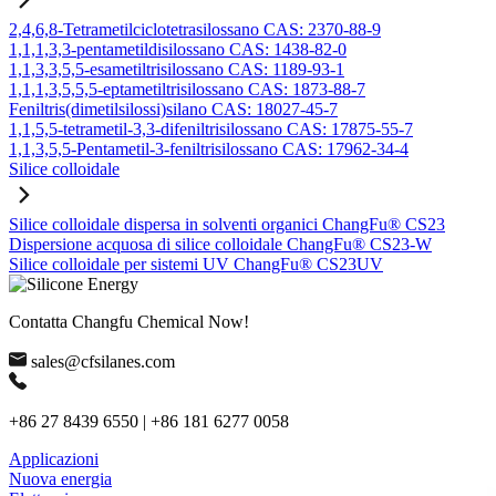
2,4,6,8-Tetrametilciclotetrasilossano CAS: 2370-88-9
1,1,1,3,3-pentametildisilossano CAS: 1438-82-0
1,1,3,3,5,5-esametiltrisilossano CAS: 1189-93-1
1,1,1,3,5,5,5-eptametiltrisilossano CAS: 1873-88-7
Feniltris(dimetilsilossi)silano CAS: 18027-45-7
1,1,5,5-tetrametil-3,3-difeniltrisilossano CAS: 17875-55-7
1,1,3,5,5-Pentametil-3-feniltrisilossano CAS: 17962-34-4
Silice colloidale
Silice colloidale dispersa in solventi organici ChangFu® CS23
Dispersione acquosa di silice colloidale ChangFu® CS23-W
Silice colloidale per sistemi UV ChangFu® CS23UV
Contatta Changfu Chemical Now!
sales@cfsilanes.com
+86 27 8439 6550 | +86 181 6277 0058
Applicazioni
Nuova energia