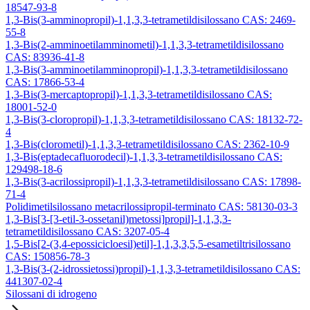
18547-93-8
1,3-Bis(3-amminopropil)-1,1,3,3-tetrametildisilossano CAS: 2469-
55-8
1,3-Bis(2-amminoetilamminometil)-1,1,3,3-tetrametildisilossano
CAS: 83936-41-8
1,3-Bis(3-amminoetilamminopropil)-1,1,3,3-tetrametildisilossano
CAS: 17866-53-4
1,3-Bis(3-mercaptopropil)-1,1,3,3-tetrametildisilossano CAS:
18001-52-0
1,3-Bis(3-cloropropil)-1,1,3,3-tetrametildisilossano CAS: 18132-72-
4
1,3-Bis(clorometil)-1,1,3,3-tetrametildisilossano CAS: 2362-10-9
1,3-Bis(eptadecafluorodecil)-1,1,3,3-tetrametildisilossano CAS:
129498-18-6
1,3-Bis(3-acrilossipropil)-1,1,3,3-tetrametildisilossano CAS: 17898-
71-4
Polidimetilsilossano metacrilossipropil-terminato CAS: 58130-03-3
1,3-Bis[3-[3-etil-3-ossetanil)metossi]propil]-1,1,3,3-
tetrametildisilossano CAS: 3207-05-4
1,5-Bis[2-(3,4-epossicicloesil)etil]-1,1,3,3,5,5-esametiltrisilossano
CAS: 150856-78-3
1,3-Bis(3-(2-idrossietossi)propil)-1,1,3,3-tetrametildisilossano CAS:
441307-02-4
Silossani di idrogeno