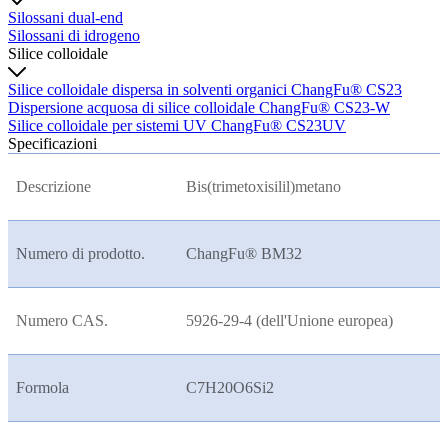
Silossani dual-end
Silossani di idrogeno
Silice colloidale
Silice colloidale dispersa in solventi organici ChangFu® CS23
Dispersione acquosa di silice colloidale ChangFu® CS23-W
Silice colloidale per sistemi UV ChangFu® CS23UV
Specificazioni
Descrizione
Bis(trimetoxisilil)metano
Numero di prodotto.
ChangFu® BM32
Numero CAS.
5926-29-4 (dell'Unione europea)
Formola
C7H20O6Si2