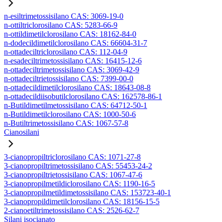
n-esiltrimetossisilano CAS: 3069-19-0
n-ottiltriclorosilano CAS: 5283-66-9
n-ottildimetilclorosilano CAS: 18162-84-0
n-dodecildimetilclorosilano CAS: 66604-31-7
n-ottadeciltriclorosilano CAS: 112-04-9
n-esadeciltrimetossisilano CAS: 16415-12-6
n-ottadeciltrimetossisilano CAS: 3069-42-9
n-ottadeciltrietossisilano CAS: 7399-00-0
n-ottadecildimetilclorosilano CAS: 18643-08-8
n-ottadecildiisobutilclorosilano CAS: 162578-86-1
n-Butildimetilmetossisilano CAS: 64712-50-1
n-Butildimetilclorosilano CAS: 1000-50-6
n-Butiltrimetossisilano CAS: 1067-57-8
Cianosilani
3-cianopropiltriclorosilano CAS: 1071-27-8
3-cianopropiltrimetossisilano CAS: 55453-24-2
3-cianopropiltrietossisilano CAS: 1067-47-6
3-cianopropilmetildiclorosilano CAS: 1190-16-5
3-cianopropilmetildimetossisilano CAS: 153723-40-1
3-cianopropildimetilclorosilano CAS: 18156-15-5
2-cianoetiltrimetossisilano CAS: 2526-62-7
Silani isocianato