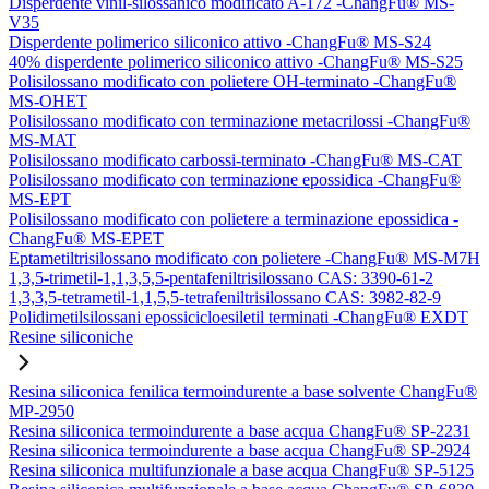
Disperdente vinil-silossanico modificato A-172 -ChangFu® MS-
V35
Disperdente polimerico siliconico attivo -ChangFu® MS-S24
40% disperdente polimerico siliconico attivo -ChangFu® MS-S25
Polisilossano modificato con polietere OH-terminato -ChangFu®
MS-OHET
Polisilossano modificato con terminazione metacrilossi -ChangFu®
MS-MAT
Polisilossano modificato carbossi-terminato -ChangFu® MS-CAT
Polisilossano modificato con terminazione epossidica -ChangFu®
MS-EPT
Polisilossano modificato con polietere a terminazione epossidica -
ChangFu® MS-EPET
Eptametiltrisilossano modificato con polietere -ChangFu® MS-M7H
1,3,5-trimetil-1,1,3,5,5-pentafeniltrisilossano CAS: 3390-61-2
1,3,3,5-tetrametil-1,1,5,5-tetrafeniltrisilossano CAS: 3982-82-9
Polidimetilsilossani epossicicloesiletil terminati -ChangFu® EXDT
Resine siliconiche
Resina siliconica fenilica termoindurente a base solvente ChangFu®
MP-2950
Resina siliconica termoindurente a base acqua ChangFu® SP-2231
Resina siliconica termoindurente a base acqua ChangFu® SP-2924
Resina siliconica multifunzionale a base acqua ChangFu® SP-5125