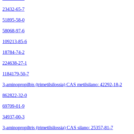
23432-65-7
51895-58-0
58068-97-6
109213-85-6
18784-74-2
224638-27-1
1184179-50-7
3-aminopropilbis (trimetilsilossia) CAS metilsilano: 42292-18-2
862822-32-0
69709-01-9
34937-00-3
3-aminopropiltris (trimetilsilossia) CAS silano: 25357-81-7