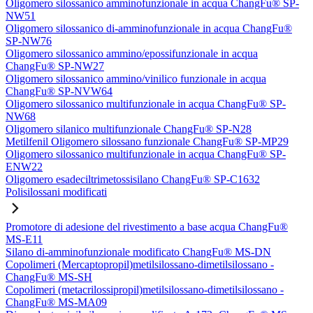
Oligomero silossanico amminofunzionale in acqua ChangFu® SP-
NW51
Oligomero silossanico di-amminofunzionale in acqua ChangFu®
SP-NW76
Oligomero silossanico ammino/epossifunzionale in acqua
ChangFu® SP-NW27
Oligomero silossanico ammino/vinilico funzionale in acqua
ChangFu® SP-NVW64
Oligomero silossanico multifunzionale in acqua ChangFu® SP-
NW68
Oligomero silanico multifunzionale ChangFu® SP-N28
Metilfenil Oligomero silossano funzionale ChangFu® SP-MP29
Oligomero silossanico multifunzionale in acqua ChangFu® SP-
ENW22
Oligomero esadeciltrimetossisilano ChangFu® SP-C1632
Polisilossani modificati
Promotore di adesione del rivestimento a base acqua ChangFu®
MS-E11
Silano di-amminofunzionale modificato ChangFu® MS-DN
Copolimeri (Mercaptopropil)metilsilossano-dimetilsilossano -
ChangFu® MS-SH
Copolimeri (metacrilossipropil)metilsilossano-dimetilsilossano -
ChangFu® MS-MA09