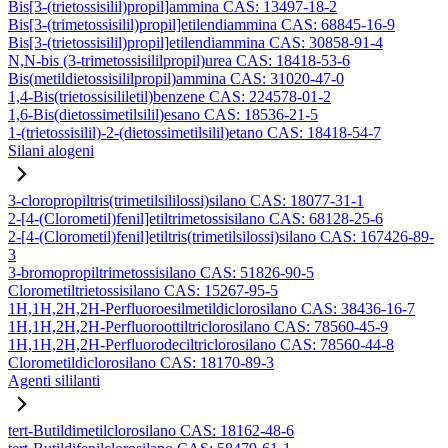
Bis[3-(trietossisilil)propil]ammina CAS: 13497-18-2
Bis[3-(trimetossisilil)propil]etilendiammina CAS: 68845-16-9
Bis[3-(trietossisilil)propil]etilendiammina CAS: 30858-91-4
N,N-bis (3-trimetossisililpropil)urea CAS: 18418-53-6
Bis(metildietossisililpropil)ammina CAS: 31020-47-0
1,4-Bis(trietossisililetil)benzene CAS: 224578-01-2
1,6-Bis(dietossimetilsilil)esano CAS: 18536-21-5
1-(trietossisilil)-2-(dietossimetilsilil)etano CAS: 18418-54-7
Silani alogeni
3-cloropropiltris(trimetilsililossi)silano CAS: 18077-31-1
2-[4-(Clorometil)fenil]etiltrimetossisilano CAS: 68128-25-6
2-[4-(Clorometil)fenil]etiltris(trimetilsilossi)silano CAS: 167426-89-
3
3-bromopropiltrimetossisilano CAS: 51826-90-5
Clorometiltrietossisilano CAS: 15267-95-5
1H,1H,2H,2H-Perfluoroesilmetildiclorosilano CAS: 38436-16-7
1H,1H,2H,2H-Perfluoroottiltriclorosilano CAS: 78560-45-9
1H,1H,2H,2H-Perfluorodeciltriclorosilano CAS: 78560-44-8
Clorometildiclorosilano CAS: 18170-89-3
Agenti sililanti
tert-Butildimetilclorosilano CAS: 18162-48-6