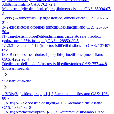
Alliltrimetilsilano CAS: 762-72-1
Monometil (glicole etilenico) propiltrimetossisilano CAS: 65994-07-
2
Acido (2-(trimetossisilil)etil)fosfonico, dimetil estere CAS: 20728-
21-6
3-(2-idrossietossi)propilbis(trimetilsilossi)metilsilano CAS: 23785-
50-4
N-(trimetossisililpropil)etilendiammina triacetato sale trisodico
(soluzione al 35% in acqua) CAS: 128850-89-5
1,1,3,3-Tetrametil-1-[2-(trimetossisilil)etil]disilossano CAS: 137407-
65-9
[3,3-Bis(idrossimetil)butossi]propilbis(trimetilsilossi)metilsilano
CAS: 4262-92-4
Dietilestere dell'acido 2-(trietossisilil)etilfosfonico CAS: 757-44-8
Silossani speciali
Silossani dual-end
1,3-Bis(3-glicidossipropil)-1,1,3,3-tetrametildisilossano CAS: 126-
80-7
1,3-Bis[2-(3,4-epossicicloesil)etil]-1,1,3,3-tetrametildisilossano
CAS: 18724-32-8
1,3-Bis(3-metacrilossipropil)-1,1,3,3-tetrametildisilossano CAS: