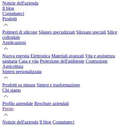
Notizie dell'azienda
Il blog
Contattateci
Prodotti
Polimeri di silicone
Silanes specializzati
Siloxani speciali
Silice
colloidale
Applicazioni
Nuova energia
Elettronica
Materiali avanzati
Vita e assistenza
sanitaria
Casa e vita
Protezione dell'ambiente
Costruzione
Agricoltura
Sintesi personalizzata
Prodotti su misura
Sintesi e trasformazione
Chi siamo
Profilo aziendale
Brochure aziendali
Presto
Notizie dell'azienda
Il blog
Contattateci