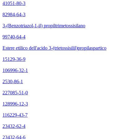
41051-80-3
82984-64-3
3-(Benzotriazol-1-il) propiltrimetossisilano
99740-64-4
Estere etilico dell'acido 3-(trietossisilil)propilaspartico
15129-36-9
106996-32-1
2530-86-1
227085-51-0
128996-12-3
116229-43-7
23432-62-4
23432-64-6