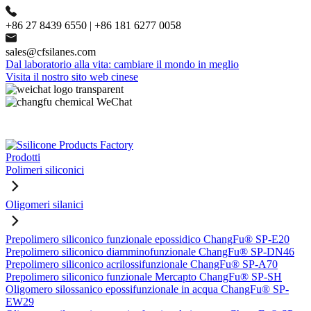
+86 27 8439 6550 | +86 181 6277 0058
sales@cfsilanes.com
Dal laboratorio alla vita: cambiare il mondo in meglio
Visita il nostro sito web cinese
Prodotti
Polimeri siliconici
Oligomeri silanici
Prepolimero siliconico funzionale epossidico ChangFu® SP-E20
Prepolimero siliconico diamminofunzionale ChangFu® SP-DN46
Prepolimero siliconico acrilossifunzionale ChangFu® SP-A70
Prepolimero siliconico funzionale Mercapto ChangFu® SP-SH
Oligomero silossanico epossifunzionale in acqua ChangFu® SP-
EW29