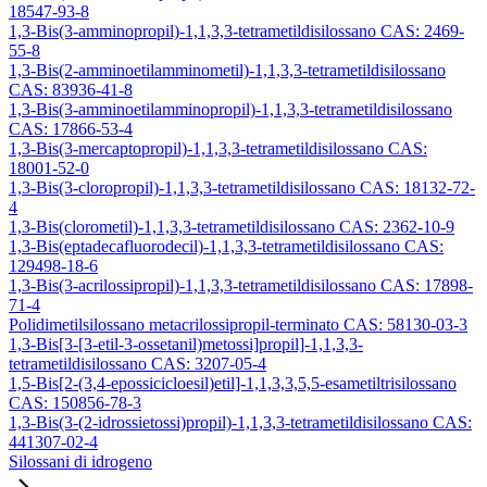
18547-93-8
1,3-Bis(3-amminopropil)-1,1,3,3-tetrametildisilossano CAS: 2469-
55-8
1,3-Bis(2-amminoetilamminometil)-1,1,3,3-tetrametildisilossano
CAS: 83936-41-8
1,3-Bis(3-amminoetilamminopropil)-1,1,3,3-tetrametildisilossano
CAS: 17866-53-4
1,3-Bis(3-mercaptopropil)-1,1,3,3-tetrametildisilossano CAS:
18001-52-0
1,3-Bis(3-cloropropil)-1,1,3,3-tetrametildisilossano CAS: 18132-72-
4
1,3-Bis(clorometil)-1,1,3,3-tetrametildisilossano CAS: 2362-10-9
1,3-Bis(eptadecafluorodecil)-1,1,3,3-tetrametildisilossano CAS:
129498-18-6
1,3-Bis(3-acrilossipropil)-1,1,3,3-tetrametildisilossano CAS: 17898-
71-4
Polidimetilsilossano metacrilossipropil-terminato CAS: 58130-03-3
1,3-Bis[3-[3-etil-3-ossetanil)metossi]propil]-1,1,3,3-
tetrametildisilossano CAS: 3207-05-4
1,5-Bis[2-(3,4-epossicicloesil)etil]-1,1,3,3,5,5-esametiltrisilossano
CAS: 150856-78-3
1,3-Bis(3-(2-idrossietossi)propil)-1,1,3,3-tetrametildisilossano CAS:
441307-02-4
Silossani di idrogeno