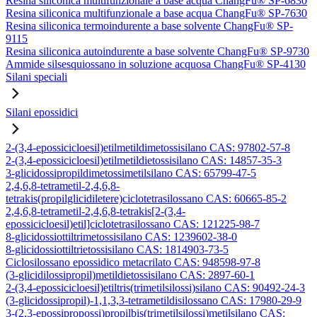
Resina siliconica multifunzionale a base acqua ChangFu® SP-6830
Resina siliconica multifunzionale a base acqua ChangFu® SP-7630
Resina siliconica termoindurente a base solvente ChangFu® SP-
9115
Resina siliconica autoindurente a base solvente ChangFu® SP-9730
Ammide silsesquiossano in soluzione acquosa ChangFu® SP-4130
Silani speciali
Silani epossidici
2-(3,4-epossicicloesil)etilmetildimetossisilano CAS: 97802-57-8
2-(3,4-epossicicloesil)etilmetildietossisilano CAS: 14857-35-3
3-glicidossipropildimetossimetilsilano CAS: 65799-47-5
2,4,6,8-tetrametil-2,4,6,8-
tetrakis(propilglicidiletere)ciclotetrasilossano CAS: 60665-85-2
2,4,6,8-tetrametil-2,4,6,8-tetrakis[2-(3,4-
epossicicloesil)etil]ciclotetrasilossano CAS: 121225-98-7
8-glicidossiottiltrimetossisilano CAS: 1239602-38-0
8-glicidossiottiltrietossisilano CAS: 1814903-73-5
Ciclosilossano epossidico metacrilato CAS: 948598-97-8
(3-glicidilossipropil)metildietossisilano CAS: 2897-60-1
2-(3,4-epossicicloesil)etiltris(trimetilsilossi)silano CAS: 90492-24-3
(3-glicidossipropil)-1,1,3,3-tetrametildisilossano CAS: 17980-29-9
3-(2,3-epossipropossi)propilbis(trimetilsilossi)metilsilano CAS: