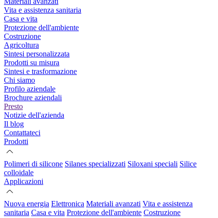
Materiali avanzati
Vita e assistenza sanitaria
Casa e vita
Protezione dell'ambiente
Costruzione
Agricoltura
Sintesi personalizzata
Prodotti su misura
Sintesi e trasformazione
Chi siamo
Profilo aziendale
Brochure aziendali
Presto
Notizie dell'azienda
Il blog
Contattateci
Prodotti
Polimeri di silicone
Silanes specializzati
Siloxani speciali
Silice
colloidale
Applicazioni
Nuova energia
Elettronica
Materiali avanzati
Vita e assistenza
sanitaria
Casa e vita
Protezione dell'ambiente
Costruzione