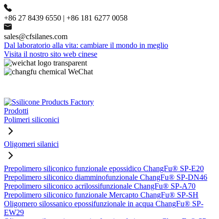
+86 27 8439 6550 | +86 181 6277 0058
sales@cfsilanes.com
Dal laboratorio alla vita: cambiare il mondo in meglio
Visita il nostro sito web cinese
Prodotti
Polimeri siliconici
Oligomeri silanici
Prepolimero siliconico funzionale epossidico ChangFu® SP-E20
Prepolimero siliconico diamminofunzionale ChangFu® SP-DN46
Prepolimero siliconico acrilossifunzionale ChangFu® SP-A70
Prepolimero siliconico funzionale Mercapto ChangFu® SP-SH
Oligomero silossanico epossifunzionale in acqua ChangFu® SP-
EW29