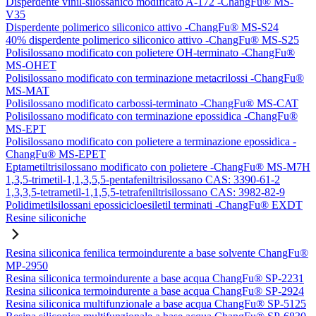
Disperdente vinil-silossanico modificato A-172 -ChangFu® MS-
V35
Disperdente polimerico siliconico attivo -ChangFu® MS-S24
40% disperdente polimerico siliconico attivo -ChangFu® MS-S25
Polisilossano modificato con polietere OH-terminato -ChangFu®
MS-OHET
Polisilossano modificato con terminazione metacrilossi -ChangFu®
MS-MAT
Polisilossano modificato carbossi-terminato -ChangFu® MS-CAT
Polisilossano modificato con terminazione epossidica -ChangFu®
MS-EPT
Polisilossano modificato con polietere a terminazione epossidica -
ChangFu® MS-EPET
Eptametiltrisilossano modificato con polietere -ChangFu® MS-M7H
1,3,5-trimetil-1,1,3,5,5-pentafeniltrisilossano CAS: 3390-61-2
1,3,3,5-tetrametil-1,1,5,5-tetrafeniltrisilossano CAS: 3982-82-9
Polidimetilsilossani epossicicloesiletil terminati -ChangFu® EXDT
Resine siliconiche
Resina siliconica fenilica termoindurente a base solvente ChangFu®
MP-2950
Resina siliconica termoindurente a base acqua ChangFu® SP-2231
Resina siliconica termoindurente a base acqua ChangFu® SP-2924
Resina siliconica multifunzionale a base acqua ChangFu® SP-5125