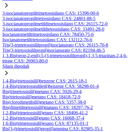
3-isocianatopropiltrimetossisilano CAS: 15396-00-6
3-isocianatopropiltrietossisilano CAS: 24801-88-5
3-isocianatopropilmetildimetossisilano CAS: 26115-72-0
3-isocianatopropilmetildietossisilano CAS: 33491-28-0
Isocianatometiltrimetossisilano CAS: 78450-75-6
Isocianatometiltrietossisilano CAS: 132112-76-6
Tris(3-trimetossisililpropil)isocianurato CAS: 26115-70-8
Tris(3-trietossisililpropil)isocianurato CAS: 82194-46-5
1,3-Bis(prop-2-enil)-5-(3-trimetossisililpropil)-1,3,5-triazinan-2,4,6-
trione CAS: 26903-80-0
Silani dipodali
1,4-Bis(trietossisilil)benzene CAS: 2615-18-1
1,4-Bis(trimetossisililetil)benzene CAS: 58298-01-4
Bis(trimetossisilil)metano CAS: 5926-29-4
Bis(trietossisilil)metano CAS: 18418-72-9
Bis(clorodimetilsilil)metano CAS: 5357-38-0
Bis(dimetilmetossisilil)matano CAS: 18297-76-2
1,2-Bis(trimetossisilil)etano CAS: 18406-41-2
1,2-Bis(trietossisilil)etano CAS: 16068-37-4
1,6-Bis(trimetossisilil)esano CAS: 87135-01-1
Bis[3-(trimetossisilil)propil]ammina CAS: 82985-35-1