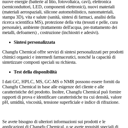
nuove energie (batterie al litio, fotovoltaica, cavi), elettronica
(semiconduttori, LED, componenti elettronici), nuovi materiali
(materiali aerospaziali, silicone automobilistico, nanomateriali,
stampa 3D), vita e salute (sanità, sintesi di farmaci, analisi della
ricerca scientifica MS), protezione della vita (tessuti e pelle, cura
personale), ambiente (trattamento dell'acqua, pre-trattamento dei
metalli, defoamers) , costruzione (inchiostri e adesivi).
Sintesi personalizzata
Changfu Chemical offre servizi di sintesi personalizzati per prodotti
chimici organici e intermedi farmaceutici, nonché la capacità di
sintetizzare composti speciali su richiesta.
Test della disponibilità
I dati GC, HPLC, MS, GC-MS o NMR possono essere forniti da
Changfu Chemical in base alle esigenze del cliente e alle
caratteristiche del prodotto. Inoltre, Changfu Chemical può fornire
rapporti di prova e identificare caratteristiche tra cui densità, valore
pH, umidità, viscosità, tensione superficiale e indice di rifrazione.
Se avete bisogno di ulteriori informazioni sui prodotti e le
applicazioni di Changfu Chemical, o se avete requisiti speciali di