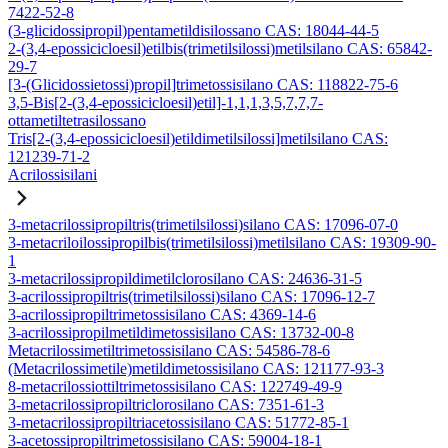
7422-52-8
(3-glicidossipropil)pentametildisilossano CAS: 18044-44-5
2-(3,4-epossicicloesil)etilbis(trimetilsilossi)metilsilano CAS: 65842-
29-7
[3-(Glicidossietossi)propil]trimetossisilano CAS: 118822-75-6
3,5-Bis[2-(3,4-epossicicloesil)etil]-1,1,1,3,5,7,7,7-
ottametiltetrasilossano
Tris[2-(3,4-epossicicloesil)etildimetilsilossi]metilsilano CAS:
121239-71-2
Acrilossisilani
3-metacrilossipropiltris(trimetilsilossi)silano CAS: 17096-07-0
3-metacriloilossipropilbis(trimetilsilossi)metilsilano CAS: 19309-90-
1
3-metacrilossipropildimetilclorosilano CAS: 24636-31-5
3-acrilossipropiltris(trimetilsilossi)silano CAS: 17096-12-7
3-acrilossipropiltrimetossisilano CAS: 4369-14-6
3-acrilossipropilmetildimetossisilano CAS: 13732-00-8
Metacrilossimetiltrimetossisilano CAS: 54586-78-6
(Metacrilossimetile)metildimetossisilano CAS: 121177-93-3
8-metacrilossiottiltrimetossisilano CAS: 122749-49-9
3-metacrilossipropiltriclorosilano CAS: 7351-61-3
3-metacrilossipropiltriacetossisilano CAS: 51772-85-1
3-acetossipropiltrimetossisilano CAS: 59004-18-1