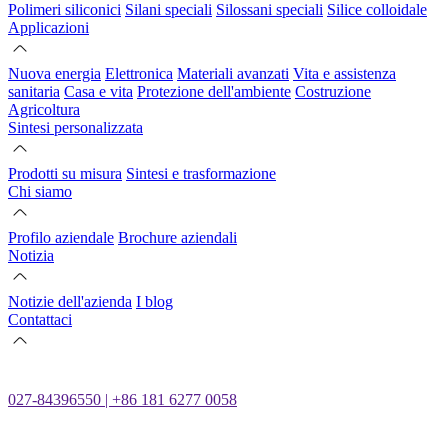
Polimeri siliconici
Silani speciali
Silossani speciali
Silice colloidale
Applicazioni
Nuova energia
Elettronica
Materiali avanzati
Vita e assistenza
sanitaria
Casa e vita
Protezione dell'ambiente
Costruzione
Agricoltura
Sintesi personalizzata
Prodotti su misura
Sintesi e trasformazione
Chi siamo
Profilo aziendale
Brochure aziendali
Notizia
Notizie dell'azienda
I blog
Contattaci
027-84396550 | +86 181 6277 0058