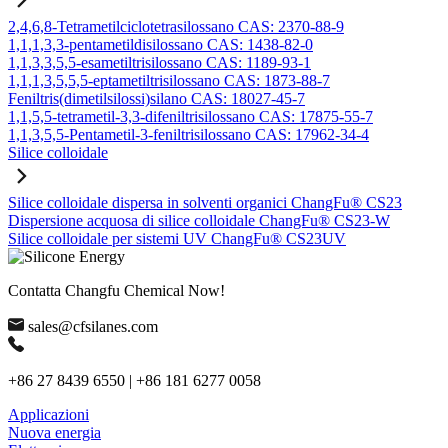
2,4,6,8-Tetrametilciclotetrasilossano CAS: 2370-88-9
1,1,1,3,3-pentametildisilossano CAS: 1438-82-0
1,1,3,3,5,5-esametiltrisilossano CAS: 1189-93-1
1,1,1,3,5,5,5-eptametiltrisilossano CAS: 1873-88-7
Feniltris(dimetilsilossi)silano CAS: 18027-45-7
1,1,5,5-tetrametil-3,3-difeniltrisilossano CAS: 17875-55-7
1,1,3,5,5-Pentametil-3-feniltrisilossano CAS: 17962-34-4
Silice colloidale
Silice colloidale dispersa in solventi organici ChangFu® CS23
Dispersione acquosa di silice colloidale ChangFu® CS23-W
Silice colloidale per sistemi UV ChangFu® CS23UV
Contatta Changfu Chemical Now!
sales@cfsilanes.com
+86 27 8439 6550 | +86 181 6277 0058
Applicazioni
Nuova energia