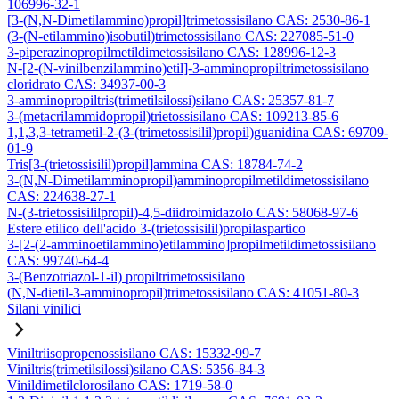
106996-32-1
[3-(N,N-Dimetilammino)propil]trimetossisilano CAS: 2530-86-1
(3-(N-etilammino)isobutil)trimetossisilano CAS: 227085-51-0
3-piperazinopropilmetildimetossisilano CAS: 128996-12-3
N-[2-(N-vinilbenzilammino)etil]-3-amminopropiltrimetossisilano
cloridrato CAS: 34937-00-3
3-amminopropiltris(trimetilsilossi)silano CAS: 25357-81-7
3-(metacrilammidopropil)trietossisilano CAS: 109213-85-6
1,1,3,3-tetrametil-2-(3-(trimetossisilil)propil)guanidina CAS: 69709-
01-9
Tris[3-(trietossisilil)propil]ammina CAS: 18784-74-2
3-(N,N-Dimetilamminopropil)amminopropilmetildimetossisilano
CAS: 224638-27-1
N-(3-trietossisililpropil)-4,5-diidroimidazolo CAS: 58068-97-6
Estere etilico dell'acido 3-(trietossisilil)propilaspartico
3-[2-(2-amminoetilammino)etilammino]propilmetildimetossisilano
CAS: 99740-64-4
3-(Benzotriazol-1-il) propiltrimetossisilano
(N,N-dietil-3-amminopropil)trimetossisilano CAS: 41051-80-3
Silani vinilici
Viniltriisopropenossisilano CAS: 15332-99-7
Viniltris(trimetilsilossi)silano CAS: 5356-84-3
Vinildimetilclorosilano CAS: 1719-58-0