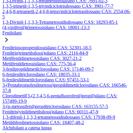
1,3-Divinil-1,1,3,3-tetrametildisilazano CAS: 7691-02-3
1,3,5-trimetil-1,3,5-trivinilciclotrisilossano CAS: 3901-77-7
2,4,6,8-tetrametil-2,4,6,8-tetravinilciclotetrasilossano CAS: 2554-06-
5
1,3-Divinil-1,1,3,3-Tetrametossidisilossano CAS: 18293-85-1
(4-vinilfenil)trimetossisilano CAS: 18001-13-3
Fenilsilani
Feniltrisisopropenilossisilano CAS: 52301-18-5
Feniltris(trimetilsilossi)silano CAS: 2116-84-9
Metilfenildimetossisilano CAS: 3027-21-2
Metilfenildietossisilano CAS: 775-56-4
3-fenilpropildimetilclorosilano CAS: 17146-09-7
6-fenilesiltriclorosilano CAS: 18035-33-1
6-fenilesildimetilclorosilano CAS: 97451-53-1
3-(Pentabromofenilmetossi)propildimetilclorosilano CAS: 166546-
37-8
Clorodimetil[3-(2,3,4,5,6-pentafluorofenil)propil]silano CAS:
157499-19-9
3-(p-metossifenil)propiltriclorosilano CAS: 163155-57-5
Feniltris(vinildimetilsilossi)silano CAS: 60111-47-9
1,3-difenil-1,1,3,3-tetrametossidisilossano CAS: 17938-09-9
Metildifenilmetossisilano CAS: 18407-48-2
Alchilsilani a catena lunga