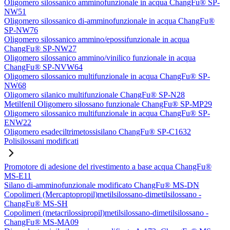
Oligomero silossanico amminofunzionale in acqua ChangFu® SP-
NW51
Oligomero silossanico di-amminofunzionale in acqua ChangFu®
SP-NW76
Oligomero silossanico ammino/epossifunzionale in acqua
ChangFu® SP-NW27
Oligomero silossanico ammino/vinilico funzionale in acqua
ChangFu® SP-NVW64
Oligomero silossanico multifunzionale in acqua ChangFu® SP-
NW68
Oligomero silanico multifunzionale ChangFu® SP-N28
Metilfenil Oligomero silossano funzionale ChangFu® SP-MP29
Oligomero silossanico multifunzionale in acqua ChangFu® SP-
ENW22
Oligomero esadeciltrimetossisilano ChangFu® SP-C1632
Polisilossani modificati
Promotore di adesione del rivestimento a base acqua ChangFu®
MS-E11
Silano di-amminofunzionale modificato ChangFu® MS-DN
Copolimeri (Mercaptopropil)metilsilossano-dimetilsilossano -
ChangFu® MS-SH
Copolimeri (metacrilossipropil)metilsilossano-dimetilsilossano -
ChangFu® MS-MA09