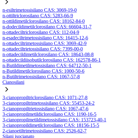
n-esiltrimetossisilano CAS: 3069-19-0
n-ottiltriclorosilano CAS: 5283-66-9
n-ottildimetilclorosilano CAS: 18162-84-0
n-dodecildimetilclorosilano CAS: 66604-31-7
n-ottadeciltriclorosilano CAS: 112-04-9
n-esadeciltrimetossisilano CAS: 16415-12-6
n-ottadeciltrimetossisilano CAS: 3069-42-9
n-ottadeciltrietossisilano CAS: 7399-00-0
n-ottadecildimetilclorosilano CAS: 18643-08-8
n-ottadecildiisobutilclorosilano CAS: 162578-86-1
n-Butildimetilmetossisilano CAS: 64712-50-1
n-Butildimetilclorosilano CAS: 1000-50-6
n-Butiltrimetossisilano CAS: 1067-57-8
Cianosilani
3-cianopropiltriclorosilano CAS: 1071-27-8
3-cianopropiltrimetossisilano CAS: 55453-24-2
3-cianopropiltrietossisilano CAS: 1067-47-6
3-cianopropilmetildiclorosilano CAS: 1190-16-5
3-cianopropilmetildimetossisilano CAS: 153723-40-1
3-cianopropildimetilclorosilano CAS: 18156-15-5
2-cianoetiltrimetossisilano CAS: 2526-62-7
Silani isocianato