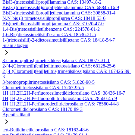
Bis[3-(trietossisilil)propil]ammina CAS: 13497-18-2
Bis[3-(trimetossisilil)propil]etilendiammina CAS: 68845-16-9
Bis[3-(trietossisilil)propil]etilendiammina CAS: 30858-91-4
N,N-bis (3-trimetossisililpropil)urea CAS: 18418-53-6
Bis(metildietossisililpropil)ammina CAS: 31020-47-0
1,4-Bis(trietossisililetil)benzene CAS: 224578-01-2
1,6-Bis(dietossimetilsilil)esano CAS: 18536-21-5
1-(trietossisilil)-2-(dietossimetilsilil)etano CAS: 18418-54-7
Silani alogeni
3-cloropropiltris(trimetilsililossi)silano CAS: 18077-31-1
2-[4-(Clorometil)fenil]etiltrimetossisilano CAS: 68128-25-6
2-[4-(Clorometil)fenil]etiltris(trimetilsilossi)silano CAS: 167426-89-
3
3-bromopropiltrimetossisilano CAS: 51826-90-5
Clorometiltrietossisilano CAS: 15267-95-5
1H,1H,2H,2H-Perfluoroesilmetildiclorosilano CAS: 38436-16-7
1H,1H,2H,2H-Perfluoroottiltriclorosilano CAS: 78560-45-9
1H,1H,2H,2H-Perfluorodeciltriclorosilano CAS: 78560-44-8
Clorometildiclorosilano CAS: 18170-89-3
Agenti sililanti
tert-Butildimetilclorosilano CAS: 18162-48-6