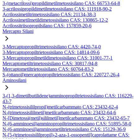
3-(metacrilossi)propildimetilmetossisilano CAS: 66753-64-8
3-acrilossipropildimetilmetossisilano CAS: 111918-90-2
Acrilossimetiltrimetossisilano CAS: 21134-38-3
Acrilossimetilmetildimetossisilano CAS: 130865-12-2
Acrilossitriisopropilsilano CAS: 157859-20-6
Mercapto Silani
3-Mercaptopropiltrimetossisilano CAS: 4420-74-0
3-Mercaptopropiltrietossisilano CAS: 14814-09-6
3-Mercaptopropilmetildimetossisilano CAS: 31001-77-1
Mercaptometiltrimetossisilano CAS: 30817-94-8
Mercaptometiltrietossisilano CAS: 60764-83-2
S-(ottanoil)mercaptopropiltrietossisilano CAS: 220727-26-4
Aminosilani
3-(1,3-dimetilbutilidene)amminopropiltrietossisilano CAS: 116229-
43-7
N-(trimetossisililpropil)metilcarbammato CAS: 23432-62-4
N-(trimetossisililmetil)metilcarbammato CAS: 23432-64-6
N-[Dimetossi(metil)sililmetil]metilcarbammato CAS: 23432-65-7
N-(6-amminoesil)amminopropiltrimetossisilano CAS: 51895-58-0
N-(6-amminoesil)amminometiltrietossisilano CAS: 15129-36-9
N-[5-(trimetossisililpropil)-2-aza-1-ossopentil]caprolattame CAS: