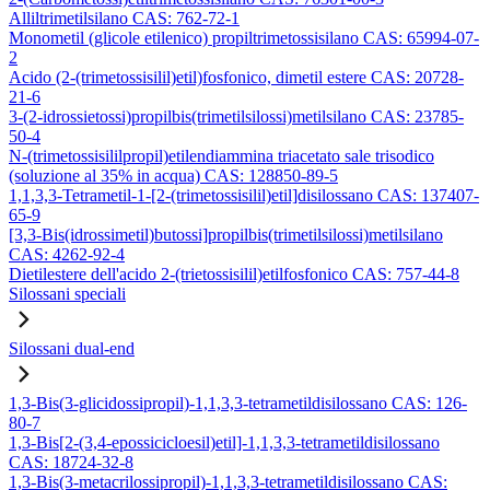
Alliltrimetilsilano CAS: 762-72-1
Monometil (glicole etilenico) propiltrimetossisilano CAS: 65994-07-
2
Acido (2-(trimetossisilil)etil)fosfonico, dimetil estere CAS: 20728-
21-6
3-(2-idrossietossi)propilbis(trimetilsilossi)metilsilano CAS: 23785-
50-4
N-(trimetossisililpropil)etilendiammina triacetato sale trisodico
(soluzione al 35% in acqua) CAS: 128850-89-5
1,1,3,3-Tetrametil-1-[2-(trimetossisilil)etil]disilossano CAS: 137407-
65-9
[3,3-Bis(idrossimetil)butossi]propilbis(trimetilsilossi)metilsilano
CAS: 4262-92-4
Dietilestere dell'acido 2-(trietossisilil)etilfosfonico CAS: 757-44-8
Silossani speciali
Silossani dual-end
1,3-Bis(3-glicidossipropil)-1,1,3,3-tetrametildisilossano CAS: 126-
80-7
1,3-Bis[2-(3,4-epossicicloesil)etil]-1,1,3,3-tetrametildisilossano
CAS: 18724-32-8
1,3-Bis(3-metacrilossipropil)-1,1,3,3-tetrametildisilossano CAS: