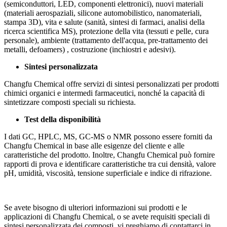
(semiconduttori, LED, componenti elettronici), nuovi materiali
(materiali aerospaziali, silicone automobilistico, nanomateriali,
stampa 3D), vita e salute (sanità, sintesi di farmaci, analisi della
ricerca scientifica MS), protezione della vita (tessuti e pelle, cura
personale), ambiente (trattamento dell'acqua, pre-trattamento dei
metalli, defoamers) , costruzione (inchiostri e adesivi).
Sintesi personalizzata
Changfu Chemical offre servizi di sintesi personalizzati per prodotti
chimici organici e intermedi farmaceutici, nonché la capacità di
sintetizzare composti speciali su richiesta.
Test della disponibilità
I dati GC, HPLC, MS, GC-MS o NMR possono essere forniti da
Changfu Chemical in base alle esigenze del cliente e alle
caratteristiche del prodotto. Inoltre, Changfu Chemical può fornire
rapporti di prova e identificare caratteristiche tra cui densità, valore
pH, umidità, viscosità, tensione superficiale e indice di rifrazione.
Se avete bisogno di ulteriori informazioni sui prodotti e le
applicazioni di Changfu Chemical, o se avete requisiti speciali di
sintesi personalizzata dei composti, vi preghiamo di contattarci in