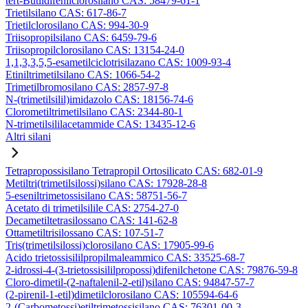
tert-Butildifenilclorosilano CAS: 58479-61-1
Trietilsilano CAS: 617-86-7
Trietilclorosilano CAS: 994-30-9
Triisopropilsilano CAS: 6459-79-6
Triisopropilclorosilano CAS: 13154-24-0
1,1,3,3,5,5-esametilciclotrisilazano CAS: 1009-93-4
Etiniltrimetilsilano CAS: 1066-54-2
Trimetilbromosilano CAS: 2857-97-8
N-(trimetilsilil)imidazolo CAS: 18156-74-6
Clorometiltrimetilsilano CAS: 2344-80-1
N-trimetilsililacetammide CAS: 13435-12-6
Altri silani
Tetrapropossisilano Tetrapropil Ortosilicato CAS: 682-01-9
Metiltri(trimetilsilossi)silano CAS: 17928-28-8
5-eseniltrimetossisilano CAS: 58751-56-7
Acetato di trimetilsilile CAS: 2754-27-0
Decametiltetrasilossano CAS: 141-62-8
Ottametiltrisilossano CAS: 107-51-7
Tris(trimetilsilossi)clorosilano CAS: 17905-99-6
Acido trietossisililpropilmaleammico CAS: 33525-68-7
2-idrossi-4-(3-trietossisililpropossi)difenilchetone CAS: 79876-59-8
Cloro-dimetil-(2-naftalenil-2-etil)silano CAS: 94847-57-7
(2-pirenil-1-etil)dimetilclorosilano CAS: 105594-64-6
2-(Carbometossi)etiltrimetossisilano CAS: 76301-00-3