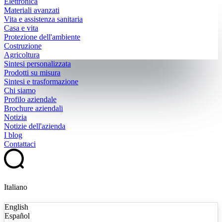
Elettronica
Materiali avanzati
Vita e assistenza sanitaria
Casa e vita
Protezione dell'ambiente
Costruzione
Agricoltura
Sintesi personalizzata
Prodotti su misura
Sintesi e trasformazione
Chi siamo
Profilo aziendale
Brochure aziendali
Notizia
Notizie dell'azienda
I blog
Contattaci
Italiano
English
Español