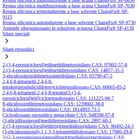
Resina siliconica multifunzionale a base acqua ChangFu® SP-6830
Resina siliconica multifunzionale a base acqua ChangFu® SP-7630
Resina siliconica termoindurente a base solvente ChangFu® SP-
9115
Resina siliconica autoindurente a base solvente ChangFu® SP-9730
Ammide silsesquiossano in soluzione acquosa ChangFu® SP-4130
Silani speciali
Silani epossidici
2-(3,4-epossicicloesil)etilmetildimetossisilano CAS: 97802-57-8
2-(3,4-epossicicloesil)etilmetildietossisilano CAS: 14857-35-3
3-glicidossipropildimetossimetilsilano CAS: 65799-47-5
2,4,6,8-tetrametil-2,4,6,8-
tetrakis(propilglicidiletere)ciclotetrasilossano CAS: 60665-85-2
2,4,6,8-tetrametil-2,4,6,8-tetrakis[2-(3,4-
epossicicloesil)etil]ciclotetrasilossano CAS: 121225-98-7
8-glicidossiottiltrimetossisilano CAS: 1239602-38-0
8-glicidossiottiltrietossisilano CAS: 1814903-73-5
Ciclosilossano epossidico metacrilato CAS: 948598-97-8
(3-glicidilossipropil)metildietossisilano CAS: 2897-60-1
2-(3,4-epossicicloesil)etiltris(trimetilsilossi)silano CAS: 90492-24-3
(3-glicidossipropil)-1,1,3,3-tetrametildisilossano CAS: 17980-29-9
3-(2,3-epossipropossi)propilbis(trimetilsilossi)metilsilano CAS: