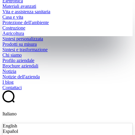
Elettronica
Materiali avanzati
Vita e assistenza sanitaria
Casa e vita
Protezione dell'ambiente
Costruzione
Agricoltura
Sintesi personalizzata
Prodotti su misura
Sintesi e trasformazione
Chi siamo
Profilo aziendale
Brochure aziendali
Notizia
Notizie dell'azienda
I blog
Contattaci
Italiano
English
Español