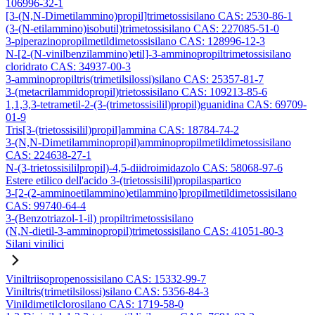
106996-32-1
[3-(N,N-Dimetilammino)propil]trimetossisilano CAS: 2530-86-1
(3-(N-etilammino)isobutil)trimetossisilano CAS: 227085-51-0
3-piperazinopropilmetildimetossisilano CAS: 128996-12-3
N-[2-(N-vinilbenzilammino)etil]-3-amminopropiltrimetossisilano
cloridrato CAS: 34937-00-3
3-amminopropiltris(trimetilsilossi)silano CAS: 25357-81-7
3-(metacrilammidopropil)trietossisilano CAS: 109213-85-6
1,1,3,3-tetrametil-2-(3-(trimetossisilil)propil)guanidina CAS: 69709-
01-9
Tris[3-(trietossisilil)propil]ammina CAS: 18784-74-2
3-(N,N-Dimetilamminopropil)amminopropilmetildimetossisilano
CAS: 224638-27-1
N-(3-trietossisililpropil)-4,5-diidroimidazolo CAS: 58068-97-6
Estere etilico dell'acido 3-(trietossisilil)propilaspartico
3-[2-(2-amminoetilammino)etilammino]propilmetildimetossisilano
CAS: 99740-64-4
3-(Benzotriazol-1-il) propiltrimetossisilano
(N,N-dietil-3-amminopropil)trimetossisilano CAS: 41051-80-3
Silani vinilici
Viniltriisopropenossisilano CAS: 15332-99-7
Viniltris(trimetilsilossi)silano CAS: 5356-84-3
Vinildimetilclorosilano CAS: 1719-58-0