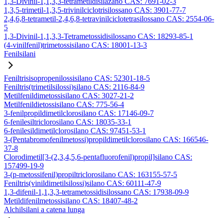
1,3-Divinil-1,1,3,3-tetrametildisilazano CAS: 7691-02-3
1,3,5-trimetil-1,3,5-trivinilciclotrisilossano CAS: 3901-77-7
2,4,6,8-tetrametil-2,4,6,8-tetravinilciclotetrasilossano CAS: 2554-06-
5
1,3-Divinil-1,1,3,3-Tetrametossidisilossano CAS: 18293-85-1
(4-vinilfenil)trimetossisilano CAS: 18001-13-3
Fenilsilani
Feniltrisisopropenilossisilano CAS: 52301-18-5
Feniltris(trimetilsilossi)silano CAS: 2116-84-9
Metilfenildimetossisilano CAS: 3027-21-2
Metilfenildietossisilano CAS: 775-56-4
3-fenilpropildimetilclorosilano CAS: 17146-09-7
6-fenilesiltriclorosilano CAS: 18035-33-1
6-fenilesildimetilclorosilano CAS: 97451-53-1
3-(Pentabromofenilmetossi)propildimetilclorosilano CAS: 166546-
37-8
Clorodimetil[3-(2,3,4,5,6-pentafluorofenil)propil]silano CAS:
157499-19-9
3-(p-metossifenil)propiltriclorosilano CAS: 163155-57-5
Feniltris(vinildimetilsilossi)silano CAS: 60111-47-9
1,3-difenil-1,1,3,3-tetrametossidisilossano CAS: 17938-09-9
Metildifenilmetossisilano CAS: 18407-48-2
Alchilsilani a catena lunga