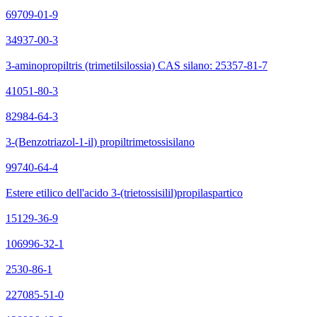
69709-01-9
34937-00-3
3-aminopropiltris (trimetilsilossia) CAS silano: 25357-81-7
41051-80-3
82984-64-3
3-(Benzotriazol-1-il) propiltrimetossisilano
99740-64-4
Estere etilico dell'acido 3-(trietossisilil)propilaspartico
15129-36-9
106996-32-1
2530-86-1
227085-51-0