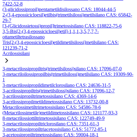
7422-52-8
(3-glicidossipropil)pentametildisilossano CAS: 18044-44-5
2-(3,4-epossicicloesil)etilbis(trimetilsilossi)metilsilano CAS: 65842-
29-7
[3-(Glicidossietossi)propil]trimetossisilano CAS: 118822-75-6
3,5-Bis[2-(3,4-epossicicloesil)etil]-1,1,1,3,5,7,7,7-
ottametiltetrasilossano
Tris[2-(3,4-epossicicloesil)etildimetilsilossi]metilsilano CAS:
121239-71-2
Acrilossisilani
3-metacrilossipropiltris(trimetilsilossi)silano CAS: 17096-07-0
3-metacriloilossipropilbis(trimetilsilossi)metilsilano CAS: 19309-90-
1
3-metacrilossipropildimetilclorosilano CAS: 24636-31-5
3-acrilossipropiltris(trimetilsilossi)silano CAS: 17096-12-7
3-acrilossipropiltrimetossisilano CAS: 4369-14-6
3-acrilossipropilmetildimetossisilano CAS: 13732-00-8
Metacrilossimetiltrimetossisilano CAS: 54586-78-6
(Metacrilossimetile)metildimetossisilano CAS: 121177-93-3
8-metacrilossiottiltrimetossisilano CAS: 122749-49-9
3-metacrilossipropiltriclorosilano CAS: 7351-61-3
3-metacrilossipropiltriacetossisilano CAS: 51772-85-1
3-acetossipropiltrimetossisilano CAS: 59004-18-1