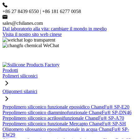
+86 27 8439 6550 | +86 181 6277 0058
sales@cfsilanes.com
Dal laboratorio alla vita: cambiare il mondo in meglio
Visita il nostro sito web cinese
Prodotti
Polimeri siliconici
Oligomeri silanici
Prepolimero siliconico funzionale epossidico ChangFu® SP-E20
Prepolimero siliconico diamminofunzionale ChangFu® SP-DN46
Prepolimero siliconico acrilossifunzionale ChangFu® SP-A70
Prepolimero siliconico funzionale Mercapto ChangFu® SP-SH
Oligomero silossanico epossifunzionale in acqua ChangFu® SP-
EW29