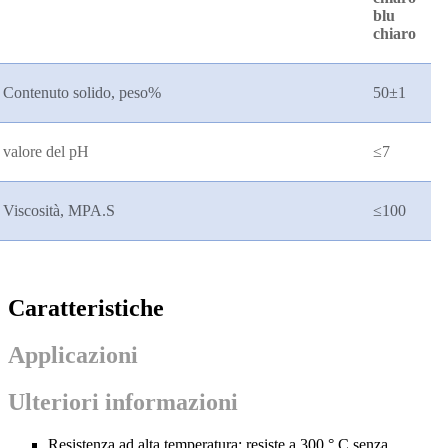
blu
chiaro
Contenuto solido, peso%
50
±
1
valore del pH
≤
7
Viscosità, MPA.S
≤
100
Caratteristiche
Applicazioni
Ulteriori informazioni
Resistenza ad alta temperatura: resiste a 300 ° C senza