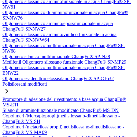
Oligomero silossanico amminofunzionale in acqua ChangFu® SP-
NW51
Oligomero silossanico di-amminofunzionale in acqua ChangFu®
SP-NW76
Oligomero silossanico ammino/epossifunzionale in acqua
ChangFu® SP-NW27
Oligomero silossanico ammino/vinilico funzionale in acqua
ChangFu® SP-NVW64
Oligomero silossanico multifunzionale in acqua ChangFu® SP-
NW68
Oligomero silanico multifunzionale ChangFu® SP-N28
Metilfenil Oligomero silossano funzionale ChangFu® SP-MP29
Oligomero silossanico multifunzionale in acqua ChangFu® SP-
ENW22
Oligomero esadeciltrimetossisilano ChangFu® SP-C1632
Polisilossani modificati
Promotore di adesione del rivestimento a base acqua ChangFu®
MS-E11
Silano di-amminofunzionale modificato ChangFu® MS-DN
Copolimeri (Mercaptopropil)metilsilossano-dimetilsilossano -
ChangFu® MS-SH
Copolimeri (metacrilossipropil)metilsilossano-dimetilsilossano -
ChangFu® MS-MA09