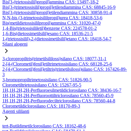
Bis[3-(trietossisilil)propil]ammina CAS: 13497-18-2
Bis[3-(trimetossisilil)propil]etilendiammina CAS: 68845-16-9
Bis[3-(trietossisilil)propil]etilendiammina CAS: 30858-91-4
N,N-bis (3-trimetossisililpropil)urea CAS: 18418-53-6
Bis(metildietossisililpropil)ammina CAS: 31020-47-0
1,4-Bis(trietossisililetil)benzene CAS: 224578-01-2
1,6-Bis(dietossimetilsilil)esano CAS: 18536-21-5
1-(trietossisilil)-2-(dietossimetilsilil)etano CAS: 18418-54-7
Silani alogeni
3-cloropropiltris(trimetilsililossi)silano CAS: 18077-31-1
2-[4-(Clorometil)fenil]etiltrimetossisilano CAS: 68128-25-6
2-[4-(Clorometil)fenil]etiltris(trimetilsilossi)silano CAS: 167426-89-
3
3-bromopropiltrimetossisilano CAS: 51826-90-5
Clorometiltrietossisilano CAS: 15267-95-5
1H,1H,2H,2H-Perfluoroesilmetildiclorosilano CAS: 38436-16-7
1H,1H,2H,2H-Perfluoroottiltriclorosilano CAS: 78560-45-9
1H,1H,2H,2H-Perfluorodeciltriclorosilano CAS: 78560-44-8
Clorometildiclorosilano CAS: 18170-89-3
Agenti sililanti
tert-Butildimetilclorosilano CAS: 18162-48-6