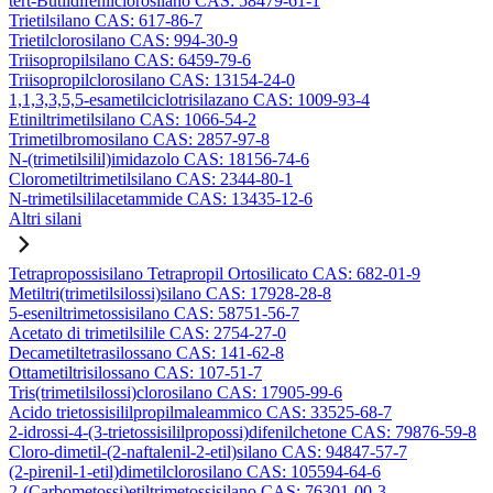
tert-Butildifenilclorosilano CAS: 58479-61-1
Trietilsilano CAS: 617-86-7
Trietilclorosilano CAS: 994-30-9
Triisopropilsilano CAS: 6459-79-6
Triisopropilclorosilano CAS: 13154-24-0
1,1,3,3,5,5-esametilciclotrisilazano CAS: 1009-93-4
Etiniltrimetilsilano CAS: 1066-54-2
Trimetilbromosilano CAS: 2857-97-8
N-(trimetilsilil)imidazolo CAS: 18156-74-6
Clorometiltrimetilsilano CAS: 2344-80-1
N-trimetilsililacetammide CAS: 13435-12-6
Altri silani
Tetrapropossisilano Tetrapropil Ortosilicato CAS: 682-01-9
Metiltri(trimetilsilossi)silano CAS: 17928-28-8
5-eseniltrimetossisilano CAS: 58751-56-7
Acetato di trimetilsilile CAS: 2754-27-0
Decametiltetrasilossano CAS: 141-62-8
Ottametiltrisilossano CAS: 107-51-7
Tris(trimetilsilossi)clorosilano CAS: 17905-99-6
Acido trietossisililpropilmaleammico CAS: 33525-68-7
2-idrossi-4-(3-trietossisililpropossi)difenilchetone CAS: 79876-59-8
Cloro-dimetil-(2-naftalenil-2-etil)silano CAS: 94847-57-7
(2-pirenil-1-etil)dimetilclorosilano CAS: 105594-64-6
2-(Carbometossi)etiltrimetossisilano CAS: 76301-00-3