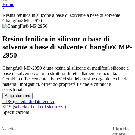
Home
/
Resina fenilica in silicone a base di solvente a base di solvente
Changfu® MP-2950
Resina fenilica in silicone a base di
solvente a base di solvente Changfu® MP-
2950
Changfu® MP-2950 è una resina al silicone di metilfenil silicone a
base di solvente con una struttura di rete altamente reticolata.
Combina efficacemente i benefici sia delle resine organiche che dei
materiali inorganici, offrendo proprietà fisiche e chimiche
eccezionali.
Acquistare ora
TDS (scheda di dati tecnici)
SDS (scheda di data di sicurezza)
Specificazioni
Aspetto
Liquido
chiaro