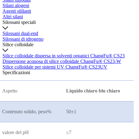
Silani alogeni
Agenti sililanti
Altri silani
Silossani speciali
Silossani dual-end
Silossani di idrogeno
Silice colloidale
Silice colloidale dispersa in solventi organici ChangFu® CS23
Dispersione acquosa di silice colloidale ChangFu® CS23-W
Silice colloidale per sistemi UV ChangFu® CS23UV
Specificazioni
Aspetto
Liquido chiaro blu chiaro
Contenuto solido, peso%
50
±
1
valore del pH
≤
7