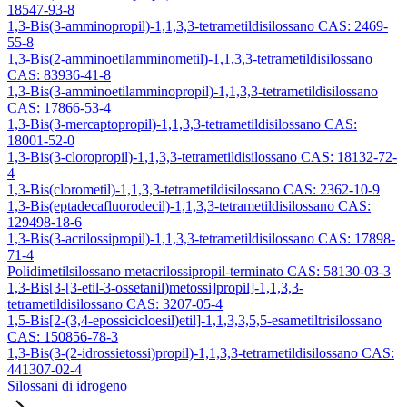
18547-93-8
1,3-Bis(3-amminopropil)-1,1,3,3-tetrametildisilossano CAS: 2469-
55-8
1,3-Bis(2-amminoetilamminometil)-1,1,3,3-tetrametildisilossano
CAS: 83936-41-8
1,3-Bis(3-amminoetilamminopropil)-1,1,3,3-tetrametildisilossano
CAS: 17866-53-4
1,3-Bis(3-mercaptopropil)-1,1,3,3-tetrametildisilossano CAS:
18001-52-0
1,3-Bis(3-cloropropil)-1,1,3,3-tetrametildisilossano CAS: 18132-72-
4
1,3-Bis(clorometil)-1,1,3,3-tetrametildisilossano CAS: 2362-10-9
1,3-Bis(eptadecafluorodecil)-1,1,3,3-tetrametildisilossano CAS:
129498-18-6
1,3-Bis(3-acrilossipropil)-1,1,3,3-tetrametildisilossano CAS: 17898-
71-4
Polidimetilsilossano metacrilossipropil-terminato CAS: 58130-03-3
1,3-Bis[3-[3-etil-3-ossetanil)metossi]propil]-1,1,3,3-
tetrametildisilossano CAS: 3207-05-4
1,5-Bis[2-(3,4-epossicicloesil)etil]-1,1,3,3,5,5-esametiltrisilossano
CAS: 150856-78-3
1,3-Bis(3-(2-idrossietossi)propil)-1,1,3,3-tetrametildisilossano CAS:
441307-02-4
Silossani di idrogeno