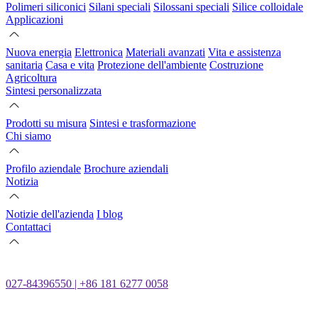
Polimeri siliconici
Silani speciali
Silossani speciali
Silice colloidale
Applicazioni
Nuova energia
Elettronica
Materiali avanzati
Vita e assistenza
sanitaria
Casa e vita
Protezione dell'ambiente
Costruzione
Agricoltura
Sintesi personalizzata
Prodotti su misura
Sintesi e trasformazione
Chi siamo
Profilo aziendale
Brochure aziendali
Notizia
Notizie dell'azienda
I blog
Contattaci
027-84396550 | +86 181 6277 0058