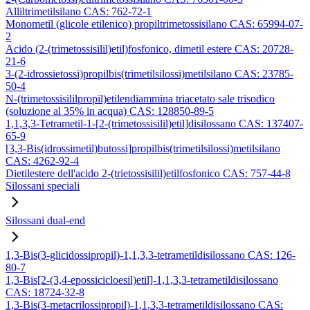
Alliltrimetilsilano CAS: 762-72-1
Monometil (glicole etilenico) propiltrimetossisilano CAS: 65994-07-
2
Acido (2-(trimetossisilil)etil)fosfonico, dimetil estere CAS: 20728-
21-6
3-(2-idrossietossi)propilbis(trimetilsilossi)metilsilano CAS: 23785-
50-4
N-(trimetossisililpropil)etilendiammina triacetato sale trisodico
(soluzione al 35% in acqua) CAS: 128850-89-5
1,1,3,3-Tetrametil-1-[2-(trimetossisilil)etil]disilossano CAS: 137407-
65-9
[3,3-Bis(idrossimetil)butossi]propilbis(trimetilsilossi)metilsilano
CAS: 4262-92-4
Dietilestere dell'acido 2-(trietossisilil)etilfosfonico CAS: 757-44-8
Silossani speciali
Silossani dual-end
1,3-Bis(3-glicidossipropil)-1,1,3,3-tetrametildisilossano CAS: 126-
80-7
1,3-Bis[2-(3,4-epossicicloesil)etil]-1,1,3,3-tetrametildisilossano
CAS: 18724-32-8
1,3-Bis(3-metacrilossipropil)-1,1,3,3-tetrametildisilossano CAS: