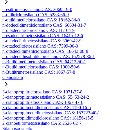
n-esiltrimetossisilano CAS: 3069-19-0
n-ottiltriclorosilano CAS: 5283-66-9
n-ottildimetilclorosilano CAS: 18162-84-0
n-dodecildimetilclorosilano CAS: 66604-31-7
n-ottadeciltriclorosilano CAS: 112-04-9
n-esadeciltrimetossisilano CAS: 16415-12-6
n-ottadeciltrimetossisilano CAS: 3069-42-9
n-ottadeciltrietossisilano CAS: 7399-00-0
n-ottadecildimetilclorosilano CAS: 18643-08-8
n-ottadecildiisobutilclorosilano CAS: 162578-86-1
n-Butildimetilmetossisilano CAS: 64712-50-1
n-Butildimetilclorosilano CAS: 1000-50-6
n-Butiltrimetossisilano CAS: 1067-57-8
Cianosilani
3-cianopropiltriclorosilano CAS: 1071-27-8
3-cianopropiltrimetossisilano CAS: 55453-24-2
3-cianopropiltrietossisilano CAS: 1067-47-6
3-cianopropilmetildiclorosilano CAS: 1190-16-5
3-cianopropilmetildimetossisilano CAS: 153723-40-1
3-cianopropildimetilclorosilano CAS: 18156-15-5
2-cianoetiltrimetossisilano CAS: 2526-62-7
Silani isocianato