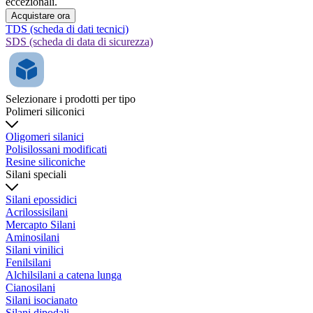
eccezionali.
Acquistare ora
TDS (scheda di dati tecnici)
SDS (scheda di data di sicurezza)
Selezionare i prodotti per tipo
Polimeri siliconici
Oligomeri silanici
Polisilossani modificati
Resine siliconiche
Silani speciali
Silani epossidici
Acrilossisilani
Mercapto Silani
Aminosilani
Silani vinilici
Fenilsilani
Alchilsilani a catena lunga
Cianosilani
Silani isocianato
Silani dipodali