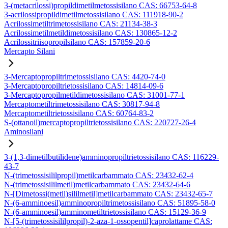
3-(metacrilossi)propildimetilmetossisilano CAS: 66753-64-8
3-acrilossipropildimetilmetossisilano CAS: 111918-90-2
Acrilossimetiltrimetossisilano CAS: 21134-38-3
Acrilossimetilmetildimetossisilano CAS: 130865-12-2
Acrilossitriisopropilsilano CAS: 157859-20-6
Mercapto Silani
3-Mercaptopropiltrimetossisilano CAS: 4420-74-0
3-Mercaptopropiltrietossisilano CAS: 14814-09-6
3-Mercaptopropilmetildimetossisilano CAS: 31001-77-1
Mercaptometiltrimetossisilano CAS: 30817-94-8
Mercaptometiltrietossisilano CAS: 60764-83-2
S-(ottanoil)mercaptopropiltrietossisilano CAS: 220727-26-4
Aminosilani
3-(1,3-dimetilbutilidene)amminopropiltrietossisilano CAS: 116229-
43-7
N-(trimetossisililpropil)metilcarbammato CAS: 23432-62-4
N-(trimetossisililmetil)metilcarbammato CAS: 23432-64-6
N-[Dimetossi(metil)sililmetil]metilcarbammato CAS: 23432-65-7
N-(6-amminoesil)amminopropiltrimetossisilano CAS: 51895-58-0
N-(6-amminoesil)amminometiltrietossisilano CAS: 15129-36-9
N-[5-(trimetossisililpropil)-2-aza-1-ossopentil]caprolattame CAS: