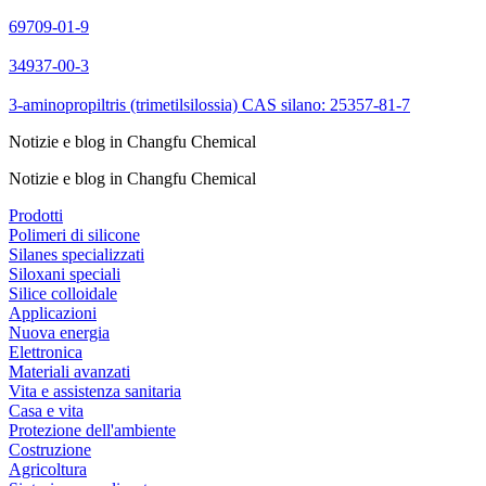
69709-01-9
34937-00-3
3-aminopropiltris (trimetilsilossia) CAS silano: 25357-81-7
Notizie e blog in Changfu Chemical
Notizie e blog in Changfu Chemical
Prodotti
Polimeri di silicone
Silanes specializzati
Siloxani speciali
Silice colloidale
Applicazioni
Nuova energia
Elettronica
Materiali avanzati
Vita e assistenza sanitaria
Casa e vita
Protezione dell'ambiente
Costruzione
Agricoltura