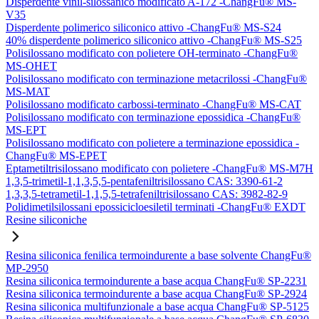
Disperdente vinil-silossanico modificato A-172 -ChangFu® MS-
V35
Disperdente polimerico siliconico attivo -ChangFu® MS-S24
40% disperdente polimerico siliconico attivo -ChangFu® MS-S25
Polisilossano modificato con polietere OH-terminato -ChangFu®
MS-OHET
Polisilossano modificato con terminazione metacrilossi -ChangFu®
MS-MAT
Polisilossano modificato carbossi-terminato -ChangFu® MS-CAT
Polisilossano modificato con terminazione epossidica -ChangFu®
MS-EPT
Polisilossano modificato con polietere a terminazione epossidica -
ChangFu® MS-EPET
Eptametiltrisilossano modificato con polietere -ChangFu® MS-M7H
1,3,5-trimetil-1,1,3,5,5-pentafeniltrisilossano CAS: 3390-61-2
1,3,3,5-tetrametil-1,1,5,5-tetrafeniltrisilossano CAS: 3982-82-9
Polidimetilsilossani epossicicloesiletil terminati -ChangFu® EXDT
Resine siliconiche
Resina siliconica fenilica termoindurente a base solvente ChangFu®
MP-2950
Resina siliconica termoindurente a base acqua ChangFu® SP-2231
Resina siliconica termoindurente a base acqua ChangFu® SP-2924
Resina siliconica multifunzionale a base acqua ChangFu® SP-5125