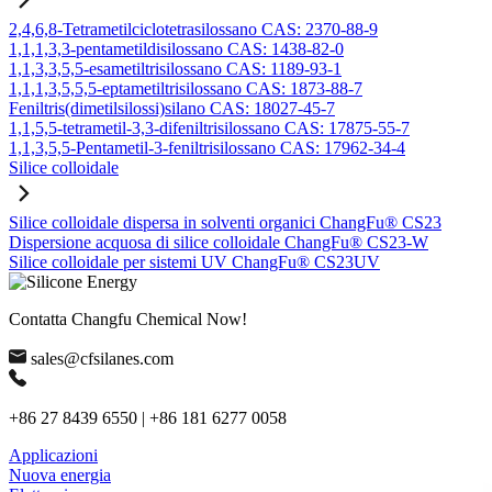
2,4,6,8-Tetrametilciclotetrasilossano CAS: 2370-88-9
1,1,1,3,3-pentametildisilossano CAS: 1438-82-0
1,1,3,3,5,5-esametiltrisilossano CAS: 1189-93-1
1,1,1,3,5,5,5-eptametiltrisilossano CAS: 1873-88-7
Feniltris(dimetilsilossi)silano CAS: 18027-45-7
1,1,5,5-tetrametil-3,3-difeniltrisilossano CAS: 17875-55-7
1,1,3,5,5-Pentametil-3-feniltrisilossano CAS: 17962-34-4
Silice colloidale
Silice colloidale dispersa in solventi organici ChangFu® CS23
Dispersione acquosa di silice colloidale ChangFu® CS23-W
Silice colloidale per sistemi UV ChangFu® CS23UV
Contatta Changfu Chemical Now!
sales@cfsilanes.com
+86 27 8439 6550 | +86 181 6277 0058
Applicazioni
Nuova energia