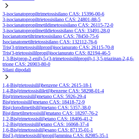
3-isocianatopropiltrimetossisilano CAS: 15396-00-6
3-isocianatopropiltrietossisilano CAS: 24801-88-5
3-isocianatopropilmetildimetossisilano CAS: 26115-72-0
3-isocianatopropilmetildietossisilano CAS: 33491-28-0
Isocianatometiltrimetossisilano CAS: 78450-75-6
Isocianatometiltrietossisilano CAS: 132112-76-6
Tris(3-trimetossisililpropil)isocianurato CAS: 26115-70-8
Tris(3-trietossisililpropil)isocianurato CAS: 82194-46-5
1,3-Bis(prop-2-enil)-5-(3-trimetossisililpropil)-1,3,5-triazinan-2,4,6-
trione CAS: 26903-80-0
Silani dipodali
1,4-Bis(trietossisilil)benzene CAS: 2615-18-1
1,4-Bis(trimetossisililetil)benzene CAS: 58298-01-4
Bis(trimetossisilil)metano CAS: 5926-29-4
Bis(trietossisilil)metano CAS: 18418-72-9
Bis(clorodimetilsilil)metano CAS: 5357-38-0
Bis(dimetilmetossisilil)matano CAS: 18297-76-2
1,2-Bis(trimetossisilil)etano CAS: 18406-41-2
1,2-Bis(trietossisilil)etano CAS: 16068-37-4
1,6-Bis(trimetossisilil)esano CAS: 87135-01-1
Bis[3-(trimetossisilil)propil]ammina CAS: 82985-35-1