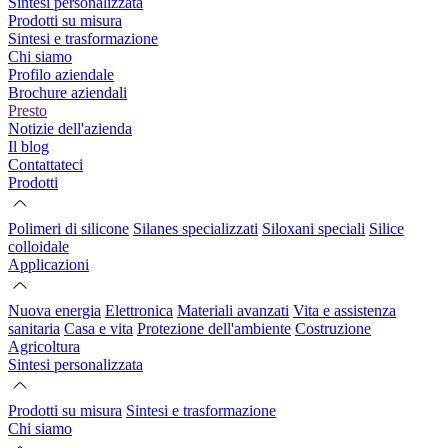
Sintesi personalizzata
Prodotti su misura
Sintesi e trasformazione
Chi siamo
Profilo aziendale
Brochure aziendali
Presto
Notizie dell'azienda
Il blog
Contattateci
Prodotti
Polimeri di silicone
Silanes specializzati
Siloxani speciali
Silice
colloidale
Applicazioni
Nuova energia
Elettronica
Materiali avanzati
Vita e assistenza
sanitaria
Casa e vita
Protezione dell'ambiente
Costruzione
Agricoltura
Sintesi personalizzata
Prodotti su misura
Sintesi e trasformazione
Chi siamo