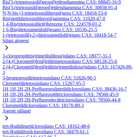
Bis[3-(trimetossisilil)propil]etilendiammina CAS: 68845-16-9
Bis[3-(trietossisilil)propil]etilendiammina CAS: 30858-91-4
N,N-bis (3-trimetossisililpropil)urea CAS: 18418-53-6
Bis(metildietossisililpropil)ammina CAS: 31020-47-0
1,4-Bis(trietossisililetil)benzene CAS: 224578-01-2
1,6-Bis(dietossimetilsilil)esano CAS: 18536-21-5
1-(trietossisilil)-2-(dietossimetilsilil)etano CAS: 18418-54-7
Silani alogeni
3-cloropropiltris(trimetilsililossi)silano CAS: 18077-31-1
2-[4-(Clorometil)fenil]etiltrimetossisilano CAS: 68128-25-6
2-[4-(Clorometil)fenil]etiltris(trimetilsilossi)silano CAS: 167426-89-
3
3-bromopropiltrimetossisilano CAS: 51826-90-5
Clorometiltrietossisilano CAS: 15267-95-5
1H,1H,2H,2H-Perfluoroesilmetildiclorosilano CAS: 38436-16-7
1H,1H,2H,2H-Perfluoroottiltriclorosilano CAS: 78560-45-9
1H,1H,2H,2H-Perfluorodeciltriclorosilano CAS: 78560-44-8
Clorometildiclorosilano CAS: 18170-89-3
Agenti sililanti
tert-Butildimetilclorosilano CAS: 18162-48-6
tert-Butildifenilclorosilano CAS: 58479-61-1