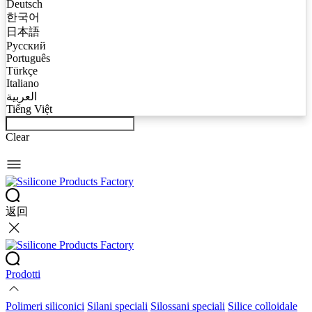
Deutsch
한국어
日本語
Русский
Português
Türkçe
Italiano
العربية
Tiếng Việt
Clear
返回
Prodotti
Polimeri siliconici
Silani speciali
Silossani speciali
Silice colloidale