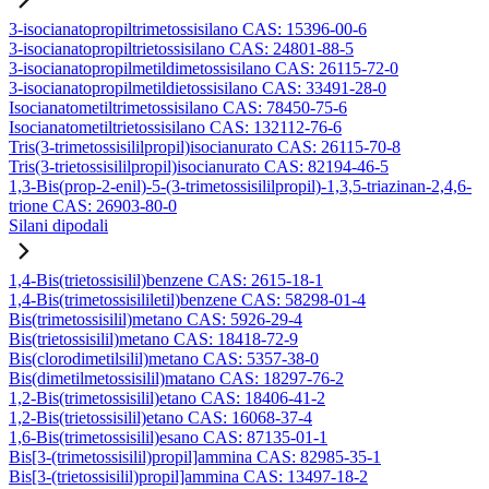
3-isocianatopropiltrimetossisilano CAS: 15396-00-6
3-isocianatopropiltrietossisilano CAS: 24801-88-5
3-isocianatopropilmetildimetossisilano CAS: 26115-72-0
3-isocianatopropilmetildietossisilano CAS: 33491-28-0
Isocianatometiltrimetossisilano CAS: 78450-75-6
Isocianatometiltrietossisilano CAS: 132112-76-6
Tris(3-trimetossisililpropil)isocianurato CAS: 26115-70-8
Tris(3-trietossisililpropil)isocianurato CAS: 82194-46-5
1,3-Bis(prop-2-enil)-5-(3-trimetossisililpropil)-1,3,5-triazinan-2,4,6-
trione CAS: 26903-80-0
Silani dipodali
1,4-Bis(trietossisilil)benzene CAS: 2615-18-1
1,4-Bis(trimetossisililetil)benzene CAS: 58298-01-4
Bis(trimetossisilil)metano CAS: 5926-29-4
Bis(trietossisilil)metano CAS: 18418-72-9
Bis(clorodimetilsilil)metano CAS: 5357-38-0
Bis(dimetilmetossisilil)matano CAS: 18297-76-2
1,2-Bis(trimetossisilil)etano CAS: 18406-41-2
1,2-Bis(trietossisilil)etano CAS: 16068-37-4
1,6-Bis(trimetossisilil)esano CAS: 87135-01-1
Bis[3-(trimetossisilil)propil]ammina CAS: 82985-35-1
Bis[3-(trietossisilil)propil]ammina CAS: 13497-18-2