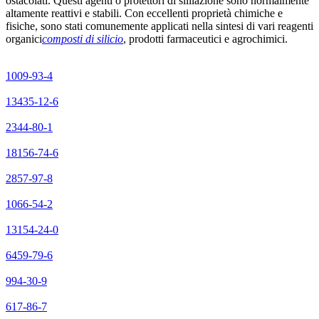
ostacolati. Questi agenti o protettori di sililazione sono normalmente
altamente reattivi e stabili. Con eccellenti proprietà chimiche e
fisiche, sono stati comunemente applicati nella sintesi di vari reagenti
organici
composti di silicio
, prodotti farmaceutici e agrochimici.
1009-93-4
13435-12-6
2344-80-1
18156-74-6
2857-97-8
1066-54-2
13154-24-0
6459-79-6
994-30-9
617-86-7