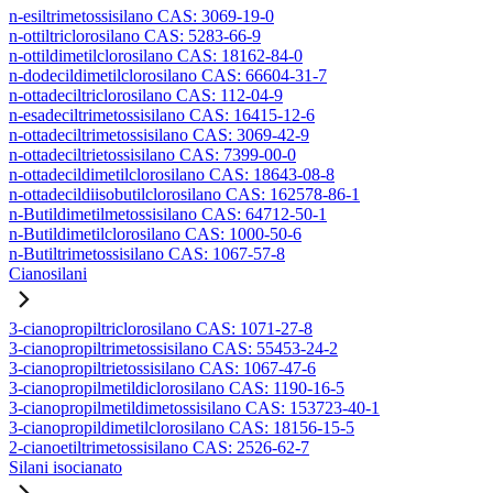
n-esiltrimetossisilano CAS: 3069-19-0
n-ottiltriclorosilano CAS: 5283-66-9
n-ottildimetilclorosilano CAS: 18162-84-0
n-dodecildimetilclorosilano CAS: 66604-31-7
n-ottadeciltriclorosilano CAS: 112-04-9
n-esadeciltrimetossisilano CAS: 16415-12-6
n-ottadeciltrimetossisilano CAS: 3069-42-9
n-ottadeciltrietossisilano CAS: 7399-00-0
n-ottadecildimetilclorosilano CAS: 18643-08-8
n-ottadecildiisobutilclorosilano CAS: 162578-86-1
n-Butildimetilmetossisilano CAS: 64712-50-1
n-Butildimetilclorosilano CAS: 1000-50-6
n-Butiltrimetossisilano CAS: 1067-57-8
Cianosilani
3-cianopropiltriclorosilano CAS: 1071-27-8
3-cianopropiltrimetossisilano CAS: 55453-24-2
3-cianopropiltrietossisilano CAS: 1067-47-6
3-cianopropilmetildiclorosilano CAS: 1190-16-5
3-cianopropilmetildimetossisilano CAS: 153723-40-1
3-cianopropildimetilclorosilano CAS: 18156-15-5
2-cianoetiltrimetossisilano CAS: 2526-62-7
Silani isocianato