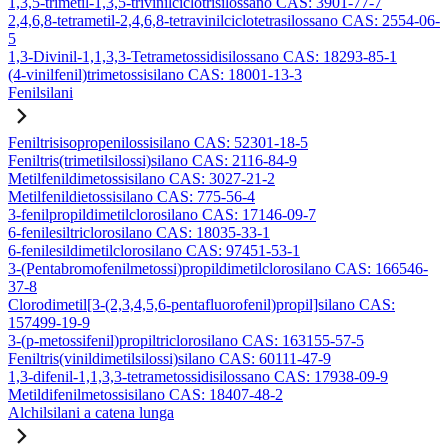
1,3,5-trimetil-1,3,5-trivinilciclotrisilossano CAS: 3901-77-7
2,4,6,8-tetrametil-2,4,6,8-tetravinilciclotetrasilossano CAS: 2554-06-
5
1,3-Divinil-1,1,3,3-Tetrametossidisilossano CAS: 18293-85-1
(4-vinilfenil)trimetossisilano CAS: 18001-13-3
Fenilsilani
Feniltrisisopropenilossisilano CAS: 52301-18-5
Feniltris(trimetilsilossi)silano CAS: 2116-84-9
Metilfenildimetossisilano CAS: 3027-21-2
Metilfenildietossisilano CAS: 775-56-4
3-fenilpropildimetilclorosilano CAS: 17146-09-7
6-fenilesiltriclorosilano CAS: 18035-33-1
6-fenilesildimetilclorosilano CAS: 97451-53-1
3-(Pentabromofenilmetossi)propildimetilclorosilano CAS: 166546-
37-8
Clorodimetil[3-(2,3,4,5,6-pentafluorofenil)propil]silano CAS:
157499-19-9
3-(p-metossifenil)propiltriclorosilano CAS: 163155-57-5
Feniltris(vinildimetilsilossi)silano CAS: 60111-47-9
1,3-difenil-1,1,3,3-tetrametossidisilossano CAS: 17938-09-9
Metildifenilmetossisilano CAS: 18407-48-2
Alchilsilani a catena lunga