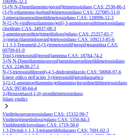
106996-32-1
[3-(N,N-Dimetilammino)propil]trimetossisilano CAS: 2530-86-1
(3-(N-etilammino)isobutil)trimetossisilano CAS: 227085-51-0
3-piperazinopropilmetildimetossisilano CAS: 128996-12-3
N-[2-(N-vinilbenzilammino)etil]-3-amminopropiltrimetossisilano
cloridrato CAS: 34937-00-3
3-amminopropiltris(trimetilsilossi)silano CAS: 25357-81-7
3-(metacrilammidopropil)trietossisilano CAS: 109213-85-6
1,1,3,3-Tetrametil-2-(3-(trimetossisilil)propil)guanidina CAS:
69709-01-9
Tris[3-(trietossisilil)propil]ammina CAS: 18784-74-2
3-(N,N-Dimetilamminopropil)amminopropilmetildimetossisilano
CAS: 224638-27-1
N-(3-trietossisililpropil)-4,5-diidroimidazolo CAS: 58068-97-6
Estere etilico dell'acido 3-(trietossisilil)propilaspartico
3-[2-(2-amminoetilammino)etilammino]propilmetildimetossisilano
CAS: 99740-64-4
3-(Benzotriazol-1-il) propiltrimetossisilano
Silani vinilici
Viniltriisopropenossisilano CAS: 15332-99-7
Viniltris(trimetilsilossi)silano CAS: 5356-84-3
Vinildimetilclorosilano CAS: 1719-58-0
1,3-Divinil-1,1,3,3-tetrametildisilazano CAS: 7691-02-3