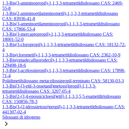
1,3-Bis(3-amminopropil)-1,1,3,3-tetrametildisilossano CAS: 2469-
55-8
1,3-Bis(2-amminoetilamminometil)-1,1,3,3-tetrametildisilossano
CAS: 83936-41-8
1,3-Bis(3-amminoetilamminopropil)-1,1,3,3-tetrametildisilossano
CAS: 17866-53-4
1,3-Bis(3-mercaptopropil)-1,1,3,3-tetrametildisilossano CAS:
18001-52-0
1,3-Bis(3-cloropropil)-1,1,3,3-tetrametildisilossano CAS: 18132-72-
4
1,3-Bis(clorometil)-1,1,3,3-tetrametildisilossano CAS: 2362-10-9
1,3-Bis(eptadecafluorodecil)-1,1,3,3-tetrametildisilossano CAS:
129498-18-6
1,3-Bis(3-acrilossipropil)-1,1,3,3-tetrametildisilossano CAS: 17898-
71-4
Polidimetilsilossano metacrilossipropil-terminato CAS: 58130-03-3
1,3-Bis[3-[3-etil-3-ossetanil)metossi]propil]-1,1,3,3-
tetrametildisilossano CAS: 3207-05-4
1,5-Bis[2-(3,4-epossicicloesil)etil]-1,1,3,3,5,5-esametiltrisilossano
CAS: 150856-78-3
1,3-Bis(3-(2-idrossietossi)propil)-1,1,3,3-tetrametildisilossano CAS:
441307-02-4
Silossani di idrogeno