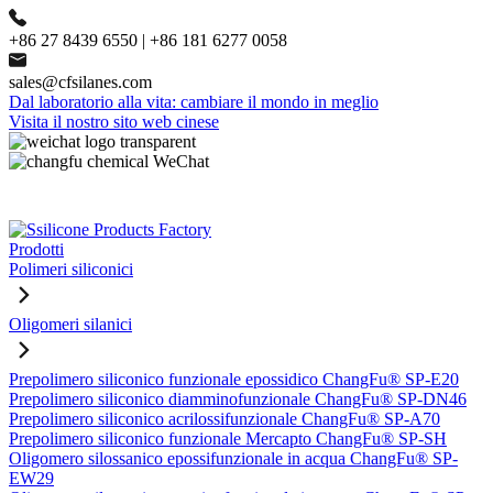
+86 27 8439 6550 | +86 181 6277 0058
sales@cfsilanes.com
Dal laboratorio alla vita: cambiare il mondo in meglio
Visita il nostro sito web cinese
Prodotti
Polimeri siliconici
Oligomeri silanici
Prepolimero siliconico funzionale epossidico ChangFu® SP-E20
Prepolimero siliconico diamminofunzionale ChangFu® SP-DN46
Prepolimero siliconico acrilossifunzionale ChangFu® SP-A70
Prepolimero siliconico funzionale Mercapto ChangFu® SP-SH
Oligomero silossanico epossifunzionale in acqua ChangFu® SP-
EW29