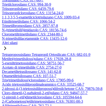
Trietilsilano CAS: 617-86-7
Trietilclorosilano CAS: 994-30-9
Triisopropilsilano CAS: 6459-79-6
Triisopropilclorosilano CAS: 13154-24-0
1,1,3,3,5,5-esametilciclotrisilazano CAS: 1009-93-4
Etiniltrimetilsilano CAS: 1066-54-2
Trimetilbromosilano CAS: 2857-97-8
N-(trimetilsilil)imidazolo CAS: 18156-74-6
Clorometiltrimetilsilano CAS: 2344-80-1
N-trimetilsililacetammide CAS: 13435-12-6
Altri silani
Tetrapropossisilano Tetrapropil Ortosilicato CAS: 682-01-9
Metiltri(trimetilsilossi)silano CAS: 17928-28-8
5-eseniltrimetossisilano CAS: 58751-56-7
Acetato di trimetilsilile CAS: 2754-27-0
Decametiltetrasilossano CAS: 141-62-8
Ottametiltrisilossano CAS: 107-51-7
Tris(trimetilsilossi)clorosilano CAS: 17905-99-6
Acido trietossisililpropilmaleammico CAS: 33525-68-7
2-idrossi-4-(3-trietossisililpropossi)difenilchetone CAS: 79876-59-8
Cloro-dimetil-(2-naftalenil-2-etil)silano CAS: 94847-57-7
(2-pirenil-1-etil)dimetilclorosilano CAS: 105594-64-6
2-(Carbometossi)etiltrimetossisilano CAS: 76301-00-3
Alliltrimetilsilano CAS: 762-72-1