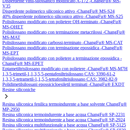
Disperdente vinil-silossanico modificato A-172 -ChangFu® MS-
V35
Disperdente polimerico siliconico attivo -ChangFu® MS-S24
40% disperdente polimerico siliconico attivo -ChangFu® MS-S25
Polisilossano modificato con polietere OH-terminato -ChangFu®
MS-OHET
Polisilossano modificato con terminazione metacrilossi -ChangFu®
MS-MAT
Polisilossano modificato carbossi-terminato -ChangFu® MS-CAT
Polisilossano modificato con terminazione epossidica -ChangFu®
MS-EPT
Polisilossano modificato con polietere a terminazione epossidica -
ChangFu® MS-EPET
Eptametiltrisilossano modificato con polietere -ChangFu® MS-M7H
1,3,5-trimetil-1,1,3,5,5-pentafeniltrisilossano CAS: 3390-61-2
1,3,3,5-tetrametil-1,1,5,5-tetrafeniltrisilossano CAS: 3982-82-9
Polidimetilsilossani epossicicloesiletil terminati -ChangFu® EXDT
Resine siliconiche
Resina siliconica fenilica termoindurente a base solvente ChangFu®
MP-2950
Resina siliconica termoindurente a base acqua ChangFu® SP-2231
Resina siliconica termoindurente a base acqua ChangFu® SP-2924
Resina siliconica multifunzionale a base acqua ChangFu® SP-5125