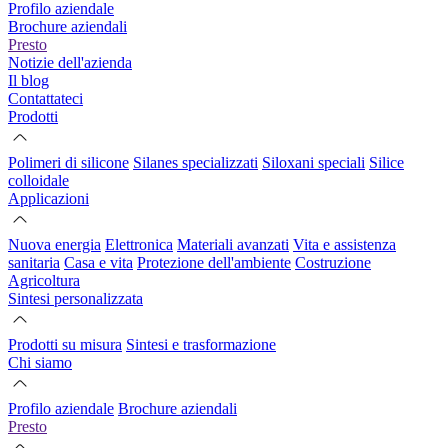
Profilo aziendale
Brochure aziendali
Presto
Notizie dell'azienda
Il blog
Contattateci
Prodotti
Polimeri di silicone
Silanes specializzati
Siloxani speciali
Silice
colloidale
Applicazioni
Nuova energia
Elettronica
Materiali avanzati
Vita e assistenza
sanitaria
Casa e vita
Protezione dell'ambiente
Costruzione
Agricoltura
Sintesi personalizzata
Prodotti su misura
Sintesi e trasformazione
Chi siamo
Profilo aziendale
Brochure aziendali
Presto