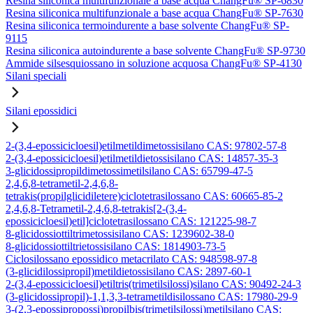
Resina siliconica multifunzionale a base acqua ChangFu® SP-6830
Resina siliconica multifunzionale a base acqua ChangFu® SP-7630
Resina siliconica termoindurente a base solvente ChangFu® SP-
9115
Resina siliconica autoindurente a base solvente ChangFu® SP-9730
Ammide silsesquiossano in soluzione acquosa ChangFu® SP-4130
Silani speciali
Silani epossidici
2-(3,4-epossicicloesil)etilmetildimetossisilano CAS: 97802-57-8
2-(3,4-epossicicloesil)etilmetildietossisilano CAS: 14857-35-3
3-glicidossipropildimetossimetilsilano CAS: 65799-47-5
2,4,6,8-tetrametil-2,4,6,8-
tetrakis(propilglicidiletere)ciclotetrasilossano CAS: 60665-85-2
2,4,6,8-Tetrametil-2,4,6,8-tetrakis[2-(3,4-
epossicicloesil)etil]ciclotetrasilossano CAS: 121225-98-7
8-glicidossiottiltrimetossisilano CAS: 1239602-38-0
8-glicidossiottiltrietossisilano CAS: 1814903-73-5
Ciclosilossano epossidico metacrilato CAS: 948598-97-8
(3-glicidilossipropil)metildietossisilano CAS: 2897-60-1
2-(3,4-epossicicloesil)etiltris(trimetilsilossi)silano CAS: 90492-24-3
(3-glicidossipropil)-1,1,3,3-tetrametildisilossano CAS: 17980-29-9
3-(2,3-epossipropossi)propilbis(trimetilsilossi)metilsilano CAS: