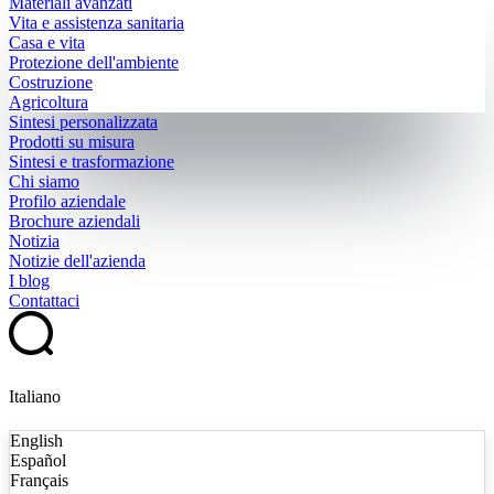
Materiali avanzati
Vita e assistenza sanitaria
Casa e vita
Protezione dell'ambiente
Costruzione
Agricoltura
Sintesi personalizzata
Prodotti su misura
Sintesi e trasformazione
Chi siamo
Profilo aziendale
Brochure aziendali
Notizia
Notizie dell'azienda
I blog
Contattaci
Italiano
English
Español
Français