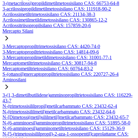
3-(metacrilossi)propildimetilmetossisilano CAS: 66753-64-8
3-acrilossipropildimetilmetossisilano CAS: 111918-90-2
Acrilossimetiltrimetossisilano CAS: 21134-38-3
Acrilossimetilmetildimetossisilano CAS: 130865-12-2
Acrilossitriisopropilsilano CAS: 157859-20-6
Mercapto Silani
3-Mercaptopropiltrimetossisilano CAS: 4420-74-0
3-Mercaptopropiltrietossisilano CAS: 14814-09-6
3-Mercaptopropilmetildimetossisilano CAS: 31001-77-1
Mercaptometiltrimetossisilano CAS: 30817-94-8
Mercaptometiltrietossisilano CAS: 60764-83-2
S-(ottanoil)mercaptopropiltrietossisilano CAS: 220727-26-4
Aminosilani
3-(1,3-dimetilbutilidene)amminopropiltrietossisilano CAS: 116229-
43-7
N-(trimetossisililpropil)metilcarbammato CAS: 23432-62-4
N-(trimetossisililmetil)metilcarbammato CAS: 23432-64-6
N-[Dimetossi(metil)sililmetil]metilcarbammato CAS: 23432-65-7
N-(6-amminoesil)amminopropiltrimetossisilano CAS: 51895-58-0
N-(6-amminoesil)amminometiltrietossisilano CAS: 15129-36-9
N-[5-(trimetossisililpropil)-2-aza-1-ossopentil]caprolattame CAS: