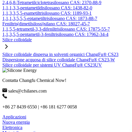
2,4,6,8-Tetrametilciclotetrasilossano CAS: 2370-88-9
1,1,1,3,3-pentametildisilossano CAS: 1438-82-0
1,1,3,3,5,5-esametiltrisilossano CAS: 1189-93-1
1,1,1,3,5,5,5-eptametiltrisilossano CAS: 1873-88-7
Feniltris(dimetilsilossi)silano CAS: 18027-45-7
1,1,5,5-tetrametil-3,3-difeniltrisilossano CAS: 17875-55-7
1,1,3,5,5-pentametil-3-feniltrisilossano CAS: 17962-34-4
Silice colloidale
Silice colloidale dispersa in solventi organici ChangFu® CS23
Dispersione acquosa di silice colloidale ChangFu® CS23-W
Silice colloidale per sistemi UV ChangFu® CS23UV
Contatta Changfu Chemical Now!
sales@cfsilanes.com
+86 27 8439 6550 | +86 181 6277 0058
Applicazioni
Nuova energia
Elettronica