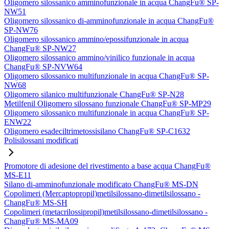
Oligomero silossanico amminofunzionale in acqua ChangFu® SP-
NW51
Oligomero silossanico di-amminofunzionale in acqua ChangFu®
SP-NW76
Oligomero silossanico ammino/epossifunzionale in acqua
ChangFu® SP-NW27
Oligomero silossanico ammino/vinilico funzionale in acqua
ChangFu® SP-NVW64
Oligomero silossanico multifunzionale in acqua ChangFu® SP-
NW68
Oligomero silanico multifunzionale ChangFu® SP-N28
Metilfenil Oligomero silossano funzionale ChangFu® SP-MP29
Oligomero silossanico multifunzionale in acqua ChangFu® SP-
ENW22
Oligomero esadeciltrimetossisilano ChangFu® SP-C1632
Polisilossani modificati
Promotore di adesione del rivestimento a base acqua ChangFu®
MS-E11
Silano di-amminofunzionale modificato ChangFu® MS-DN
Copolimeri (Mercaptopropil)metilsilossano-dimetilsilossano -
ChangFu® MS-SH
Copolimeri (metacrilossipropil)metilsilossano-dimetilsilossano -
ChangFu® MS-MA09