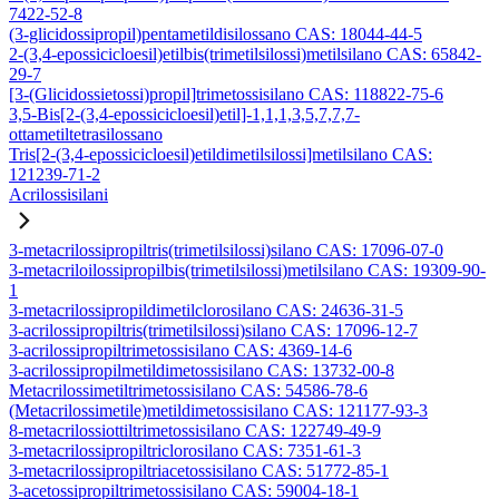
7422-52-8
(3-glicidossipropil)pentametildisilossano CAS: 18044-44-5
2-(3,4-epossicicloesil)etilbis(trimetilsilossi)metilsilano CAS: 65842-
29-7
[3-(Glicidossietossi)propil]trimetossisilano CAS: 118822-75-6
3,5-Bis[2-(3,4-epossicicloesil)etil]-1,1,1,3,5,7,7,7-
ottametiltetrasilossano
Tris[2-(3,4-epossicicloesil)etildimetilsilossi]metilsilano CAS:
121239-71-2
Acrilossisilani
3-metacrilossipropiltris(trimetilsilossi)silano CAS: 17096-07-0
3-metacriloilossipropilbis(trimetilsilossi)metilsilano CAS: 19309-90-
1
3-metacrilossipropildimetilclorosilano CAS: 24636-31-5
3-acrilossipropiltris(trimetilsilossi)silano CAS: 17096-12-7
3-acrilossipropiltrimetossisilano CAS: 4369-14-6
3-acrilossipropilmetildimetossisilano CAS: 13732-00-8
Metacrilossimetiltrimetossisilano CAS: 54586-78-6
(Metacrilossimetile)metildimetossisilano CAS: 121177-93-3
8-metacrilossiottiltrimetossisilano CAS: 122749-49-9
3-metacrilossipropiltriclorosilano CAS: 7351-61-3
3-metacrilossipropiltriacetossisilano CAS: 51772-85-1
3-acetossipropiltrimetossisilano CAS: 59004-18-1