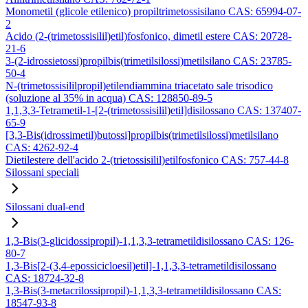
Monometil (glicole etilenico) propiltrimetossisilano CAS: 65994-07-
2
Acido (2-(trimetossisilil)etil)fosfonico, dimetil estere CAS: 20728-
21-6
3-(2-idrossietossi)propilbis(trimetilsilossi)metilsilano CAS: 23785-
50-4
N-(trimetossisililpropil)etilendiammina triacetato sale trisodico
(soluzione al 35% in acqua) CAS: 128850-89-5
1,1,3,3-Tetrametil-1-[2-(trimetossisilil)etil]disilossano CAS: 137407-
65-9
[3,3-Bis(idrossimetil)butossi]propilbis(trimetilsilossi)metilsilano
CAS: 4262-92-4
Dietilestere dell'acido 2-(trietossisilil)etilfosfonico CAS: 757-44-8
Silossani speciali
Silossani dual-end
1,3-Bis(3-glicidossipropil)-1,1,3,3-tetrametildisilossano CAS: 126-
80-7
1,3-Bis[2-(3,4-epossicicloesil)etil]-1,1,3,3-tetrametildisilossano
CAS: 18724-32-8
1,3-Bis(3-metacrilossipropil)-1,1,3,3-tetrametildisilossano CAS:
18547-93-8