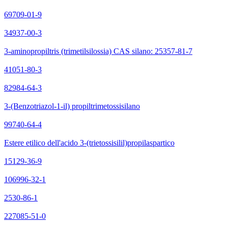
69709-01-9
34937-00-3
3-aminopropiltris (trimetilsilossia) CAS silano: 25357-81-7
41051-80-3
82984-64-3
3-(Benzotriazol-1-il) propiltrimetossisilano
99740-64-4
Estere etilico dell'acido 3-(trietossisilil)propilaspartico
15129-36-9
106996-32-1
2530-86-1
227085-51-0