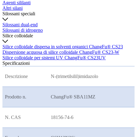
Agenti sililanti
Altri silani
Silossani speciali
Silossani dual-end
Silossani di idrogeno
Silice colloidale
Silice colloidale dispersa in solventi organici ChangFu® CS23
Dispersione acquosa di silice colloidale ChangFu® CS23-W
Silice colloidale per sistemi UV ChangFu® CS23UV
Specificazioni
Descrizione
N-(trimetilsilil)imidazolo
Prodotto n.
ChangFu® SBA11MZ
N. CAS
18156-74-6