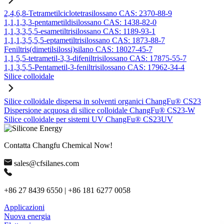
2,4,6,8-Tetrametilciclotetrasilossano CAS: 2370-88-9
1,1,1,3,3-pentametildisilossano CAS: 1438-82-0
1,1,3,3,5,5-esametiltrisilossano CAS: 1189-93-1
1,1,1,3,5,5,5-eptametiltrisilossano CAS: 1873-88-7
Feniltris(dimetilsilossi)silano CAS: 18027-45-7
1,1,5,5-tetrametil-3,3-difeniltrisilossano CAS: 17875-55-7
1,1,3,5,5-Pentametil-3-feniltrisilossano CAS: 17962-34-4
Silice colloidale
Silice colloidale dispersa in solventi organici ChangFu® CS23
Dispersione acquosa di silice colloidale ChangFu® CS23-W
Silice colloidale per sistemi UV ChangFu® CS23UV
Contatta Changfu Chemical Now!
sales@cfsilanes.com
+86 27 8439 6550 | +86 181 6277 0058
Applicazioni
Nuova energia