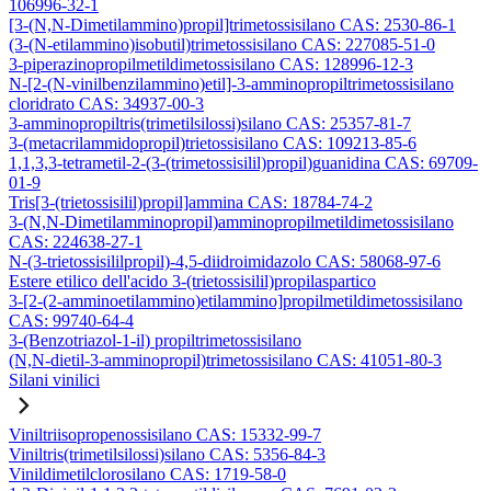
106996-32-1
[3-(N,N-Dimetilammino)propil]trimetossisilano CAS: 2530-86-1
(3-(N-etilammino)isobutil)trimetossisilano CAS: 227085-51-0
3-piperazinopropilmetildimetossisilano CAS: 128996-12-3
N-[2-(N-vinilbenzilammino)etil]-3-amminopropiltrimetossisilano
cloridrato CAS: 34937-00-3
3-amminopropiltris(trimetilsilossi)silano CAS: 25357-81-7
3-(metacrilammidopropil)trietossisilano CAS: 109213-85-6
1,1,3,3-tetrametil-2-(3-(trimetossisilil)propil)guanidina CAS: 69709-
01-9
Tris[3-(trietossisilil)propil]ammina CAS: 18784-74-2
3-(N,N-Dimetilamminopropil)amminopropilmetildimetossisilano
CAS: 224638-27-1
N-(3-trietossisililpropil)-4,5-diidroimidazolo CAS: 58068-97-6
Estere etilico dell'acido 3-(trietossisilil)propilaspartico
3-[2-(2-amminoetilammino)etilammino]propilmetildimetossisilano
CAS: 99740-64-4
3-(Benzotriazol-1-il) propiltrimetossisilano
(N,N-dietil-3-amminopropil)trimetossisilano CAS: 41051-80-3
Silani vinilici
Viniltriisopropenossisilano CAS: 15332-99-7
Viniltris(trimetilsilossi)silano CAS: 5356-84-3
Vinildimetilclorosilano CAS: 1719-58-0