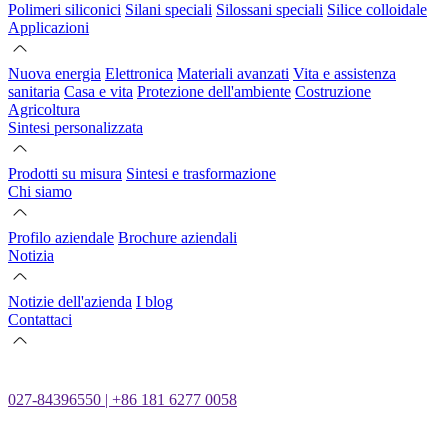
Polimeri siliconici
Silani speciali
Silossani speciali
Silice colloidale
Applicazioni
Nuova energia
Elettronica
Materiali avanzati
Vita e assistenza
sanitaria
Casa e vita
Protezione dell'ambiente
Costruzione
Agricoltura
Sintesi personalizzata
Prodotti su misura
Sintesi e trasformazione
Chi siamo
Profilo aziendale
Brochure aziendali
Notizia
Notizie dell'azienda
I blog
Contattaci
027-84396550 | +86 181 6277 0058