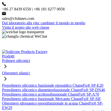
+86 27 8439 6550 | +86 181 6277 0058
sales@cfsilanes.com
Dal laboratorio alla vita: cambiare il mondo in meglio
Visita il nostro sito web cinese
Prodotti
Polimeri siliconici
Oligomeri silanici
Prepolimero siliconico funzionale epossidico ChangFu® SP-E20
Prepolimero siliconico diamminofunzionale ChangFu® SP-DN46
Prepolimero siliconico acrilossifunzionale ChangFu® SP-A70
Prepolimero siliconico funzionale Mercapto ChangFu® SP-SH
Oligomero silossanico epossifunzionale in acqua ChangFu® SP-
EW29