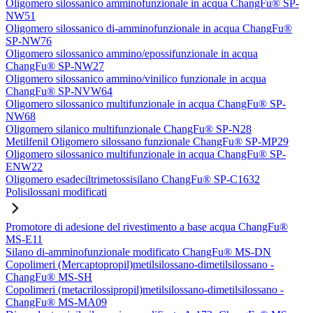
Oligomero silossanico amminofunzionale in acqua ChangFu® SP-
NW51
Oligomero silossanico di-amminofunzionale in acqua ChangFu®
SP-NW76
Oligomero silossanico ammino/epossifunzionale in acqua
ChangFu® SP-NW27
Oligomero silossanico ammino/vinilico funzionale in acqua
ChangFu® SP-NVW64
Oligomero silossanico multifunzionale in acqua ChangFu® SP-
NW68
Oligomero silanico multifunzionale ChangFu® SP-N28
Metilfenil Oligomero silossano funzionale ChangFu® SP-MP29
Oligomero silossanico multifunzionale in acqua ChangFu® SP-
ENW22
Oligomero esadeciltrimetossisilano ChangFu® SP-C1632
Polisilossani modificati
Promotore di adesione del rivestimento a base acqua ChangFu®
MS-E11
Silano di-amminofunzionale modificato ChangFu® MS-DN
Copolimeri (Mercaptopropil)metilsilossano-dimetilsilossano -
ChangFu® MS-SH
Copolimeri (metacrilossipropil)metilsilossano-dimetilsilossano -
ChangFu® MS-MA09