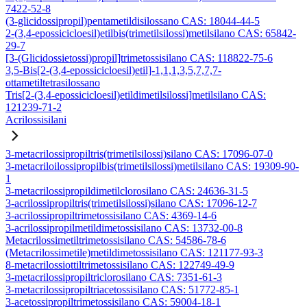
7422-52-8
(3-glicidossipropil)pentametildisilossano CAS: 18044-44-5
2-(3,4-epossicicloesil)etilbis(trimetilsilossi)metilsilano CAS: 65842-
29-7
[3-(Glicidossietossi)propil]trimetossisilano CAS: 118822-75-6
3,5-Bis[2-(3,4-epossicicloesil)etil]-1,1,1,3,5,7,7,7-
ottametiltetrasilossano
Tris[2-(3,4-epossicicloesil)etildimetilsilossi]metilsilano CAS:
121239-71-2
Acrilossisilani
3-metacrilossipropiltris(trimetilsilossi)silano CAS: 17096-07-0
3-metacriloilossipropilbis(trimetilsilossi)metilsilano CAS: 19309-90-
1
3-metacrilossipropildimetilclorosilano CAS: 24636-31-5
3-acrilossipropiltris(trimetilsilossi)silano CAS: 17096-12-7
3-acrilossipropiltrimetossisilano CAS: 4369-14-6
3-acrilossipropilmetildimetossisilano CAS: 13732-00-8
Metacrilossimetiltrimetossisilano CAS: 54586-78-6
(Metacrilossimetile)metildimetossisilano CAS: 121177-93-3
8-metacrilossiottiltrimetossisilano CAS: 122749-49-9
3-metacrilossipropiltriclorosilano CAS: 7351-61-3
3-metacrilossipropiltriacetossisilano CAS: 51772-85-1
3-acetossipropiltrimetossisilano CAS: 59004-18-1