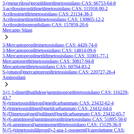
3-(metacrilossi)propildimetilmetossisilano CAS: 66753-64-8
3-acrilossipropildimetilmetossisilano CAS: 111918-90-2
Acrilossimetiltrimetossisilano CAS: 21134-38-3
Acrilossimetilmetildimetossisilano CAS: 130865-12-2
Acrilossitriisopropilsilano CAS: 157859-20-6
Mercapto Silani
3-Mercaptopropiltrimetossisilano CAS: 4420-74-0
3-Mercaptopropiltrietossisilano CAS: 14814-09-6
3-Mercaptopropilmetildimetossisilano CAS: 31001-77-1
Mercaptometiltrimetossisilano CAS: 30817-94-8
Mercaptometiltrietossisilano CAS: 60764-83-2
S-(ottanoil)mercaptopropiltrietossisilano CAS: 220727-26-4
Aminosilani
3-(1,3-dimetilbutilidene)amminopropiltrietossisilano CAS: 116229-
43-7
N-(trimetossisililpropil)metilcarbammato CAS: 23432-62-4
N-(trimetossisililmetil)metilcarbammato CAS: 23432-64-6
N-[Dimetossi(metil)sililmetil]metilcarbammato CAS: 23432-65-7
N-(6-amminoesil)amminopropiltrimetossisilano CAS: 51895-58-0
N-(6-amminoesil)amminometiltrietossisilano CAS: 15129-36-9
N-[5-(trimetossisililpropil)-2-aza-1-ossopentil]caprolattame CAS: