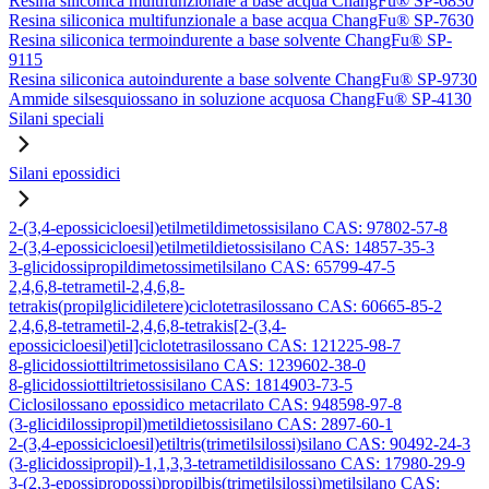
Resina siliconica multifunzionale a base acqua ChangFu® SP-6830
Resina siliconica multifunzionale a base acqua ChangFu® SP-7630
Resina siliconica termoindurente a base solvente ChangFu® SP-
9115
Resina siliconica autoindurente a base solvente ChangFu® SP-9730
Ammide silsesquiossano in soluzione acquosa ChangFu® SP-4130
Silani speciali
Silani epossidici
2-(3,4-epossicicloesil)etilmetildimetossisilano CAS: 97802-57-8
2-(3,4-epossicicloesil)etilmetildietossisilano CAS: 14857-35-3
3-glicidossipropildimetossimetilsilano CAS: 65799-47-5
2,4,6,8-tetrametil-2,4,6,8-
tetrakis(propilglicidiletere)ciclotetrasilossano CAS: 60665-85-2
2,4,6,8-tetrametil-2,4,6,8-tetrakis[2-(3,4-
epossicicloesil)etil]ciclotetrasilossano CAS: 121225-98-7
8-glicidossiottiltrimetossisilano CAS: 1239602-38-0
8-glicidossiottiltrietossisilano CAS: 1814903-73-5
Ciclosilossano epossidico metacrilato CAS: 948598-97-8
(3-glicidilossipropil)metildietossisilano CAS: 2897-60-1
2-(3,4-epossicicloesil)etiltris(trimetilsilossi)silano CAS: 90492-24-3
(3-glicidossipropil)-1,1,3,3-tetrametildisilossano CAS: 17980-29-9
3-(2,3-epossipropossi)propilbis(trimetilsilossi)metilsilano CAS: