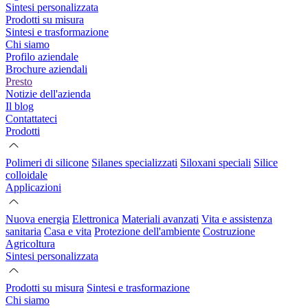
Sintesi personalizzata
Prodotti su misura
Sintesi e trasformazione
Chi siamo
Profilo aziendale
Brochure aziendali
Presto
Notizie dell'azienda
Il blog
Contattateci
Prodotti
Polimeri di silicone
Silanes specializzati
Siloxani speciali
Silice
colloidale
Applicazioni
Nuova energia
Elettronica
Materiali avanzati
Vita e assistenza
sanitaria
Casa e vita
Protezione dell'ambiente
Costruzione
Agricoltura
Sintesi personalizzata
Prodotti su misura
Sintesi e trasformazione
Chi siamo