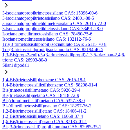
3-isocianatopropiltrimetossisilano CAS: 15396-00-6
3-isocianatopropiltrietossisilano CAS: 24801-88-5
3-isocianatopropilmetildimetossisilano CAS: 26115-72-0
3-isocianatopropilmetildietossisilano CAS: 33491-28-0
Isocianatometiltrimetossisilano CAS: 78450-75-6
Isocianatometiltrietossisilano CAS: 132112-76-6
Tris(3-trimetossisililpropil)isocianurato CAS: 26115-70-8
Tris(3-trietossisililpropil)isocianurato CAS: 82194-46-5
1,3-Bis(prop-2-enil)-5-(3-trimetossisililpropil)-1,3,5-triazinan-2,4,6-
trione CAS: 26903-80-0
Silani dipodali
1,4-Bis(trietossisilil)benzene CAS: 2615-18-1
1,4-Bis(trimetossisililetil)benzene CAS: 58298-01-4
Bis(trimetossisilil)metano CAS: 5926-29-4
Bis(trietossisilil)metano CAS: 18418-72-9
Bis(clorodimetilsilil)metano CAS: 5357-38-0
Bis(dimetilmetossisilil)matano CAS: 18297-76-2
1,2-Bis(trimetossisilil)etano CAS: 18406-41-2
1,2-Bis(trietossisilil)etano CAS: 16068-37-4
1,6-Bis(trimetossisilil)esano CAS: 87135-01-1
Bis[3-(trimetossisilil)propil]ammina CAS: 82985-35-1