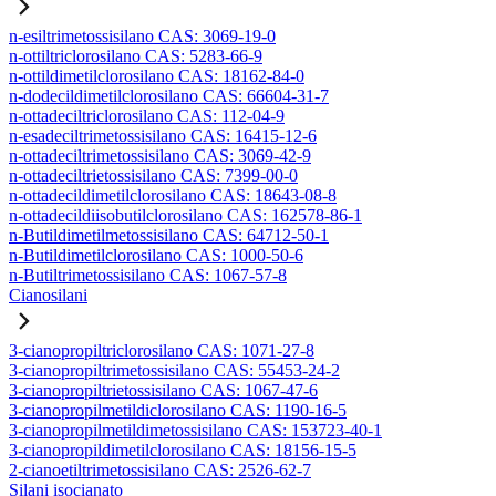
n-esiltrimetossisilano CAS: 3069-19-0
n-ottiltriclorosilano CAS: 5283-66-9
n-ottildimetilclorosilano CAS: 18162-84-0
n-dodecildimetilclorosilano CAS: 66604-31-7
n-ottadeciltriclorosilano CAS: 112-04-9
n-esadeciltrimetossisilano CAS: 16415-12-6
n-ottadeciltrimetossisilano CAS: 3069-42-9
n-ottadeciltrietossisilano CAS: 7399-00-0
n-ottadecildimetilclorosilano CAS: 18643-08-8
n-ottadecildiisobutilclorosilano CAS: 162578-86-1
n-Butildimetilmetossisilano CAS: 64712-50-1
n-Butildimetilclorosilano CAS: 1000-50-6
n-Butiltrimetossisilano CAS: 1067-57-8
Cianosilani
3-cianopropiltriclorosilano CAS: 1071-27-8
3-cianopropiltrimetossisilano CAS: 55453-24-2
3-cianopropiltrietossisilano CAS: 1067-47-6
3-cianopropilmetildiclorosilano CAS: 1190-16-5
3-cianopropilmetildimetossisilano CAS: 153723-40-1
3-cianopropildimetilclorosilano CAS: 18156-15-5
2-cianoetiltrimetossisilano CAS: 2526-62-7
Silani isocianato