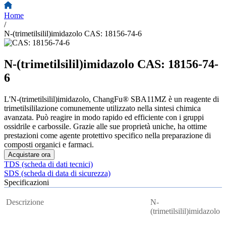
Home
/
N-(trimetilsilil)imidazolo CAS: 18156-74-6
N-(trimetilsilil)imidazolo CAS: 18156-74-
6
L'N-(trimetilsilil)imidazolo, ChangFu® SBA11MZ è un reagente di
trimetilsililazione comunemente utilizzato nella sintesi chimica
avanzata. Può reagire in modo rapido ed efficiente con i gruppi
ossidrile e carbossile. Grazie alle sue proprietà uniche, ha ottime
prestazioni come agente protettivo specifico nella preparazione di
composti organici e farmaci.
Acquistare ora
TDS (scheda di dati tecnici)
SDS (scheda di data di sicurezza)
Specificazioni
Descrizione
N-
(trimetilsilil)imidazolo