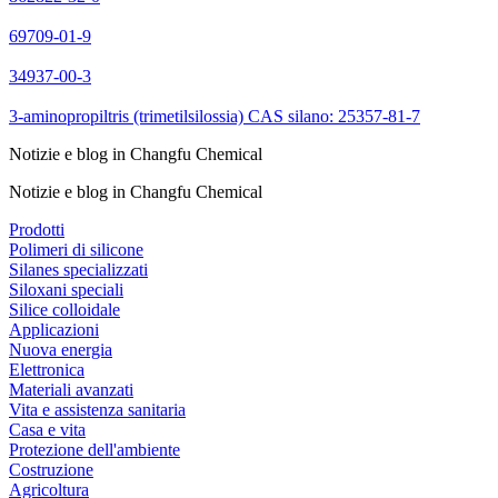
69709-01-9
34937-00-3
3-aminopropiltris (trimetilsilossia) CAS silano: 25357-81-7
Notizie e blog in Changfu Chemical
Notizie e blog in Changfu Chemical
Prodotti
Polimeri di silicone
Silanes specializzati
Siloxani speciali
Silice colloidale
Applicazioni
Nuova energia
Elettronica
Materiali avanzati
Vita e assistenza sanitaria
Casa e vita
Protezione dell'ambiente
Costruzione
Agricoltura