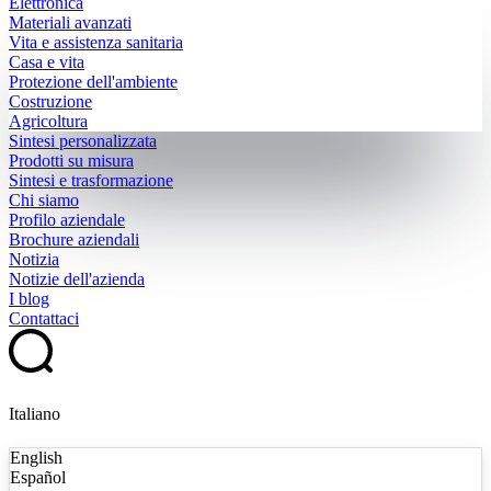
Elettronica
Materiali avanzati
Vita e assistenza sanitaria
Casa e vita
Protezione dell'ambiente
Costruzione
Agricoltura
Sintesi personalizzata
Prodotti su misura
Sintesi e trasformazione
Chi siamo
Profilo aziendale
Brochure aziendali
Notizia
Notizie dell'azienda
I blog
Contattaci
Italiano
English
Español