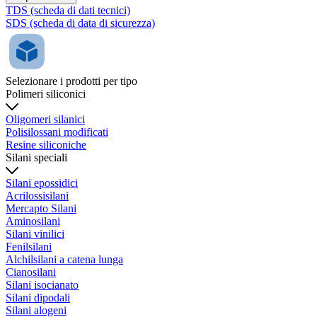
TDS (scheda di dati tecnici)
SDS (scheda di data di sicurezza)
Selezionare i prodotti per tipo
Polimeri siliconici
Oligomeri silanici
Polisilossani modificati
Resine siliconiche
Silani speciali
Silani epossidici
Acrilossisilani
Mercapto Silani
Aminosilani
Silani vinilici
Fenilsilani
Alchilsilani a catena lunga
Cianosilani
Silani isocianato
Silani dipodali
Silani alogeni