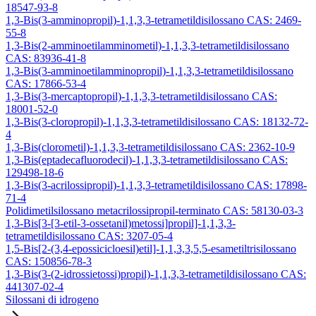
18547-93-8
1,3-Bis(3-amminopropil)-1,1,3,3-tetrametildisilossano CAS: 2469-
55-8
1,3-Bis(2-amminoetilamminometil)-1,1,3,3-tetrametildisilossano
CAS: 83936-41-8
1,3-Bis(3-amminoetilamminopropil)-1,1,3,3-tetrametildisilossano
CAS: 17866-53-4
1,3-Bis(3-mercaptopropil)-1,1,3,3-tetrametildisilossano CAS:
18001-52-0
1,3-Bis(3-cloropropil)-1,1,3,3-tetrametildisilossano CAS: 18132-72-
4
1,3-Bis(clorometil)-1,1,3,3-tetrametildisilossano CAS: 2362-10-9
1,3-Bis(eptadecafluorodecil)-1,1,3,3-tetrametildisilossano CAS:
129498-18-6
1,3-Bis(3-acrilossipropil)-1,1,3,3-tetrametildisilossano CAS: 17898-
71-4
Polidimetilsilossano metacrilossipropil-terminato CAS: 58130-03-3
1,3-Bis[3-[3-etil-3-ossetanil)metossi]propil]-1,1,3,3-
tetrametildisilossano CAS: 3207-05-4
1,5-Bis[2-(3,4-epossicicloesil)etil]-1,1,3,3,5,5-esametiltrisilossano
CAS: 150856-78-3
1,3-Bis(3-(2-idrossietossi)propil)-1,1,3,3-tetrametildisilossano CAS:
441307-02-4
Silossani di idrogeno