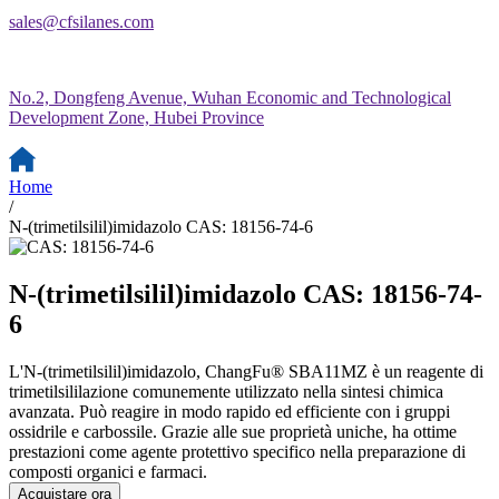
sales@cfsilanes.com
No.2, Dongfeng Avenue, Wuhan Economic and Technological
Development Zone, Hubei Province
Home
/
N-(trimetilsilil)imidazolo CAS: 18156-74-6
N-(trimetilsilil)imidazolo CAS: 18156-74-
6
L'N-(trimetilsilil)imidazolo, ChangFu® SBA11MZ è un reagente di
trimetilsililazione comunemente utilizzato nella sintesi chimica
avanzata. Può reagire in modo rapido ed efficiente con i gruppi
ossidrile e carbossile. Grazie alle sue proprietà uniche, ha ottime
prestazioni come agente protettivo specifico nella preparazione di
composti organici e farmaci.
Acquistare ora