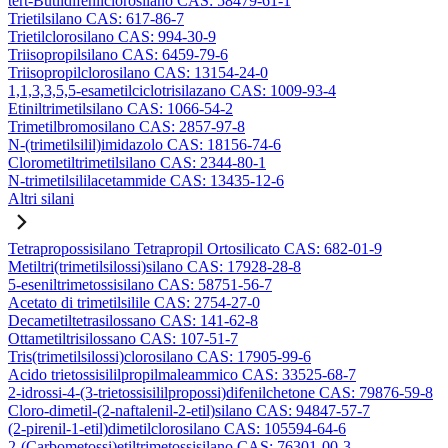
tert-Butildifenilclorosilano CAS: 58479-61-1
Trietilsilano CAS: 617-86-7
Trietilclorosilano CAS: 994-30-9
Triisopropilsilano CAS: 6459-79-6
Triisopropilclorosilano CAS: 13154-24-0
1,1,3,3,5,5-esametilciclotrisilazano CAS: 1009-93-4
Etiniltrimetilsilano CAS: 1066-54-2
Trimetilbromosilano CAS: 2857-97-8
N-(trimetilsilil)imidazolo CAS: 18156-74-6
Clorometiltrimetilsilano CAS: 2344-80-1
N-trimetilsililacetammide CAS: 13435-12-6
Altri silani
Tetrapropossisilano Tetrapropil Ortosilicato CAS: 682-01-9
Metiltri(trimetilsilossi)silano CAS: 17928-28-8
5-eseniltrimetossisilano CAS: 58751-56-7
Acetato di trimetilsilile CAS: 2754-27-0
Decametiltetrasilossano CAS: 141-62-8
Ottametiltrisilossano CAS: 107-51-7
Tris(trimetilsilossi)clorosilano CAS: 17905-99-6
Acido trietossisililpropilmaleammico CAS: 33525-68-7
2-idrossi-4-(3-trietossisililpropossi)difenilchetone CAS: 79876-59-8
Cloro-dimetil-(2-naftalenil-2-etil)silano CAS: 94847-57-7
(2-pirenil-1-etil)dimetilclorosilano CAS: 105594-64-6
2-(Carbometossi)etiltrimetossisilano CAS: 76301-00-3