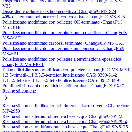
Disperdente vinil-silossanico modificato A-172 -ChangFu® MS-
V35
Disperdente polimerico siliconico attivo -ChangFu® MS-S24
40% disperdente polimerico siliconico attivo -ChangFu® MS-S25
Polisilossano modificato con polietere OH-terminato -ChangFu®
MS-OHET
Polisilossano modificato con terminazione metacrilossi -ChangFu®
MS-MAT
Polisilossano modificato carbossi-terminato -ChangFu® MS-CAT
Polisilossano modificato con terminazione epossidica -ChangFu®
MS-EPT
Polisilossano modificato con polietere a terminazione epossidica -
ChangFu® MS-EPET
Eptametiltrisilossano modificato con polietere -ChangFu® MS-M7H
1,3,5-trimetil-1,1,3,5,5-pentafeniltrisilossano CAS: 3390-61-2
1,3,3,5-tetrametil-1,1,5,5-tetrafeniltrisilossano CAS: 3982-82-9
Polidimetilsilossani epossicicloesiletil terminati -ChangFu® EXDT
Resine siliconiche
Resina siliconica fenilica termoindurente a base solvente ChangFu®
MP-2950
Resina siliconica termoindurente a base acqua ChangFu® SP-2231
Resina siliconica termoindurente a base acqua ChangFu® SP-2924
Resina siliconica multifunzionale a base acqua ChangFu® SP-5125