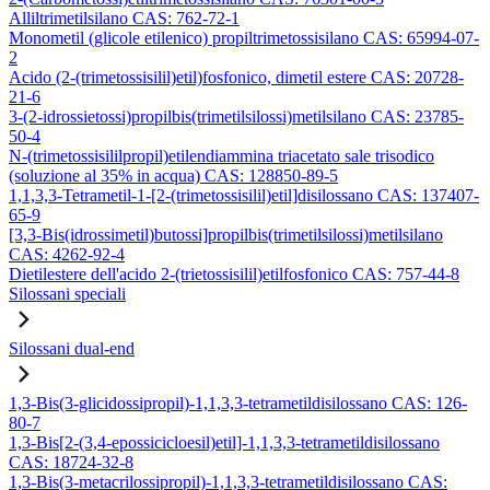
Alliltrimetilsilano CAS: 762-72-1
Monometil (glicole etilenico) propiltrimetossisilano CAS: 65994-07-
2
Acido (2-(trimetossisilil)etil)fosfonico, dimetil estere CAS: 20728-
21-6
3-(2-idrossietossi)propilbis(trimetilsilossi)metilsilano CAS: 23785-
50-4
N-(trimetossisililpropil)etilendiammina triacetato sale trisodico
(soluzione al 35% in acqua) CAS: 128850-89-5
1,1,3,3-Tetrametil-1-[2-(trimetossisilil)etil]disilossano CAS: 137407-
65-9
[3,3-Bis(idrossimetil)butossi]propilbis(trimetilsilossi)metilsilano
CAS: 4262-92-4
Dietilestere dell'acido 2-(trietossisilil)etilfosfonico CAS: 757-44-8
Silossani speciali
Silossani dual-end
1,3-Bis(3-glicidossipropil)-1,1,3,3-tetrametildisilossano CAS: 126-
80-7
1,3-Bis[2-(3,4-epossicicloesil)etil]-1,1,3,3-tetrametildisilossano
CAS: 18724-32-8
1,3-Bis(3-metacrilossipropil)-1,1,3,3-tetrametildisilossano CAS: