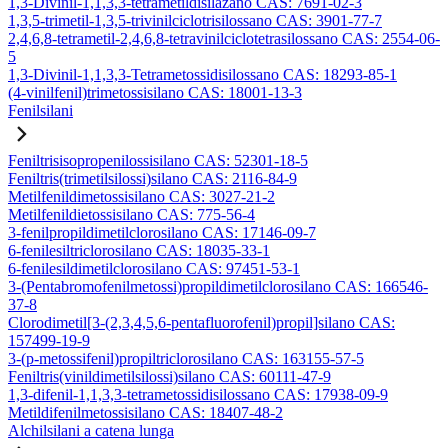
1,3-Divinil-1,1,3,3-tetrametildisilazano CAS: 7691-02-3
1,3,5-trimetil-1,3,5-trivinilciclotrisilossano CAS: 3901-77-7
2,4,6,8-tetrametil-2,4,6,8-tetravinilciclotetrasilossano CAS: 2554-06-
5
1,3-Divinil-1,1,3,3-Tetrametossidisilossano CAS: 18293-85-1
(4-vinilfenil)trimetossisilano CAS: 18001-13-3
Fenilsilani
Feniltrisisopropenilossisilano CAS: 52301-18-5
Feniltris(trimetilsilossi)silano CAS: 2116-84-9
Metilfenildimetossisilano CAS: 3027-21-2
Metilfenildietossisilano CAS: 775-56-4
3-fenilpropildimetilclorosilano CAS: 17146-09-7
6-fenilesiltriclorosilano CAS: 18035-33-1
6-fenilesildimetilclorosilano CAS: 97451-53-1
3-(Pentabromofenilmetossi)propildimetilclorosilano CAS: 166546-
37-8
Clorodimetil[3-(2,3,4,5,6-pentafluorofenil)propil]silano CAS:
157499-19-9
3-(p-metossifenil)propiltriclorosilano CAS: 163155-57-5
Feniltris(vinildimetilsilossi)silano CAS: 60111-47-9
1,3-difenil-1,1,3,3-tetrametossidisilossano CAS: 17938-09-9
Metildifenilmetossisilano CAS: 18407-48-2
Alchilsilani a catena lunga