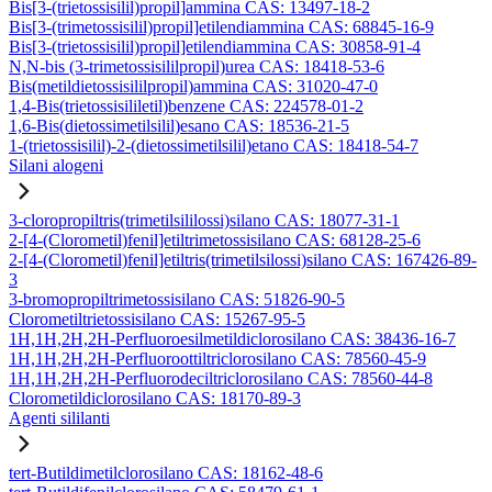
Bis[3-(trietossisilil)propil]ammina CAS: 13497-18-2
Bis[3-(trimetossisilil)propil]etilendiammina CAS: 68845-16-9
Bis[3-(trietossisilil)propil]etilendiammina CAS: 30858-91-4
N,N-bis (3-trimetossisililpropil)urea CAS: 18418-53-6
Bis(metildietossisililpropil)ammina CAS: 31020-47-0
1,4-Bis(trietossisililetil)benzene CAS: 224578-01-2
1,6-Bis(dietossimetilsilil)esano CAS: 18536-21-5
1-(trietossisilil)-2-(dietossimetilsilil)etano CAS: 18418-54-7
Silani alogeni
3-cloropropiltris(trimetilsililossi)silano CAS: 18077-31-1
2-[4-(Clorometil)fenil]etiltrimetossisilano CAS: 68128-25-6
2-[4-(Clorometil)fenil]etiltris(trimetilsilossi)silano CAS: 167426-89-
3
3-bromopropiltrimetossisilano CAS: 51826-90-5
Clorometiltrietossisilano CAS: 15267-95-5
1H,1H,2H,2H-Perfluoroesilmetildiclorosilano CAS: 38436-16-7
1H,1H,2H,2H-Perfluoroottiltriclorosilano CAS: 78560-45-9
1H,1H,2H,2H-Perfluorodeciltriclorosilano CAS: 78560-44-8
Clorometildiclorosilano CAS: 18170-89-3
Agenti sililanti
tert-Butildimetilclorosilano CAS: 18162-48-6