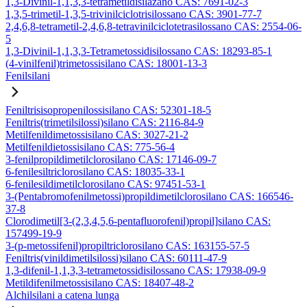
1,3-Divinil-1,1,3,3-tetrametildisilazano CAS: 7691-02-3
1,3,5-trimetil-1,3,5-trivinilciclotrisilossano CAS: 3901-77-7
2,4,6,8-tetrametil-2,4,6,8-tetravinilciclotetrasilossano CAS: 2554-06-
5
1,3-Divinil-1,1,3,3-Tetrametossidisilossano CAS: 18293-85-1
(4-vinilfenil)trimetossisilano CAS: 18001-13-3
Fenilsilani
Feniltrisisopropenilossisilano CAS: 52301-18-5
Feniltris(trimetilsilossi)silano CAS: 2116-84-9
Metilfenildimetossisilano CAS: 3027-21-2
Metilfenildietossisilano CAS: 775-56-4
3-fenilpropildimetilclorosilano CAS: 17146-09-7
6-fenilesiltriclorosilano CAS: 18035-33-1
6-fenilesildimetilclorosilano CAS: 97451-53-1
3-(Pentabromofenilmetossi)propildimetilclorosilano CAS: 166546-
37-8
Clorodimetil[3-(2,3,4,5,6-pentafluorofenil)propil]silano CAS:
157499-19-9
3-(p-metossifenil)propiltriclorosilano CAS: 163155-57-5
Feniltris(vinildimetilsilossi)silano CAS: 60111-47-9
1,3-difenil-1,1,3,3-tetrametossidisilossano CAS: 17938-09-9
Metildifenilmetossisilano CAS: 18407-48-2
Alchilsilani a catena lunga