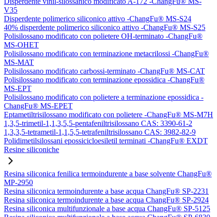
Disperdente vinil-silossanico modificato A-172 -ChangFu® MS-
V35
Disperdente polimerico siliconico attivo -ChangFu® MS-S24
40% disperdente polimerico siliconico attivo -ChangFu® MS-S25
Polisilossano modificato con polietere OH-terminato -ChangFu®
MS-OHET
Polisilossano modificato con terminazione metacrilossi -ChangFu®
MS-MAT
Polisilossano modificato carbossi-terminato -ChangFu® MS-CAT
Polisilossano modificato con terminazione epossidica -ChangFu®
MS-EPT
Polisilossano modificato con polietere a terminazione epossidica -
ChangFu® MS-EPET
Eptametiltrisilossano modificato con polietere -ChangFu® MS-M7H
1,3,5-trimetil-1,1,3,5,5-pentafeniltrisilossano CAS: 3390-61-2
1,3,3,5-tetrametil-1,1,5,5-tetrafeniltrisilossano CAS: 3982-82-9
Polidimetilsilossani epossicicloesiletil terminati -ChangFu® EXDT
Resine siliconiche
Resina siliconica fenilica termoindurente a base solvente ChangFu®
MP-2950
Resina siliconica termoindurente a base acqua ChangFu® SP-2231
Resina siliconica termoindurente a base acqua ChangFu® SP-2924
Resina siliconica multifunzionale a base acqua ChangFu® SP-5125