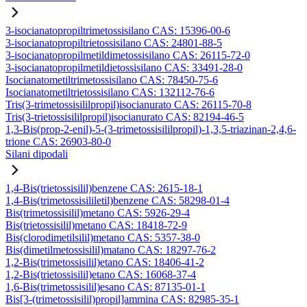
3-isocianatopropiltrimetossisilano CAS: 15396-00-6
3-isocianatopropiltrietossisilano CAS: 24801-88-5
3-isocianatopropilmetildimetossisilano CAS: 26115-72-0
3-isocianatopropilmetildietossisilano CAS: 33491-28-0
Isocianatometiltrimetossisilano CAS: 78450-75-6
Isocianatometiltrietossisilano CAS: 132112-76-6
Tris(3-trimetossisililpropil)isocianurato CAS: 26115-70-8
Tris(3-trietossisililpropil)isocianurato CAS: 82194-46-5
1,3-Bis(prop-2-enil)-5-(3-trimetossisililpropil)-1,3,5-triazinan-2,4,6-
trione CAS: 26903-80-0
Silani dipodali
1,4-Bis(trietossisilil)benzene CAS: 2615-18-1
1,4-Bis(trimetossisililetil)benzene CAS: 58298-01-4
Bis(trimetossisilil)metano CAS: 5926-29-4
Bis(trietossisilil)metano CAS: 18418-72-9
Bis(clorodimetilsilil)metano CAS: 5357-38-0
Bis(dimetilmetossisilil)matano CAS: 18297-76-2
1,2-Bis(trimetossisilil)etano CAS: 18406-41-2
1,2-Bis(trietossisilil)etano CAS: 16068-37-4
1,6-Bis(trimetossisilil)esano CAS: 87135-01-1
Bis[3-(trimetossisilil)propil]ammina CAS: 82985-35-1