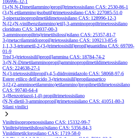
106996-32-1
[3-(N,N-Dimetilammino)propil]trimetossisilano CAS: 2530-86-1
(3-(N-etilammino)isobutil)trimetossisilano CAS: 227085-51-0
3-piperazinopropilmetildimetossisilano CAS: 128996-12-3
N-[2-(N-vinilbenzilammino)etil]-3-amminopropiltrimetossisilano
cloridrato CAS: 34937-00-3
3-amminopropiltris(trimetilsilossi)silano CAS: 25357-81-7
3-(metacrilammidopropil)trietossisilano CAS: 109213-85-6
1,1,3,3-tetrametil-2-(3-(trimetossisilil)propil)guanidina CAS: 69709-
01-9
Tris[3-(trietossisilil)propil]ammina CAS: 18784-74-2
3-(N,N-Dimetilamminopropil)amminopropilmetildimetossisilano
CAS: 224638-27-1
N-(3-trietossisililpropil)-4,5-diidroimidazolo CAS: 58068-97-6
Estere etilico dell'acido 3-(trietossisilil)propilaspartico
3-[2-(2-amminoetilammino)etilammino]propilmetildimetossisilano
CAS: 99740-64-4
3-(Benzotriazol-1-il) propiltrimetossisilano
(N,N-dietil-3-amminopropil)trimetossisilano CAS: 41051-80-3
Silani vinilici
Viniltriisopropenossisilano CAS: 15332-99-7
Viniltris(trimetilsilossi)silano CAS: 5356-84-3
Vinildimetilclorosilano CAS: 1719-58-0