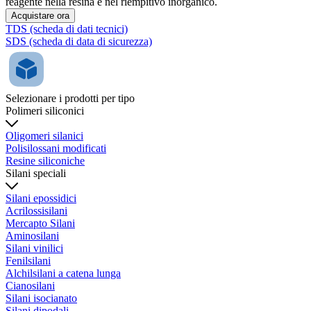
reagente nella resina e nel riempitivo inorganico.
Acquistare ora
TDS (scheda di dati tecnici)
SDS (scheda di data di sicurezza)
Selezionare i prodotti per tipo
Polimeri siliconici
Oligomeri silanici
Polisilossani modificati
Resine siliconiche
Silani speciali
Silani epossidici
Acrilossisilani
Mercapto Silani
Aminosilani
Silani vinilici
Fenilsilani
Alchilsilani a catena lunga
Cianosilani
Silani isocianato
Silani dipodali