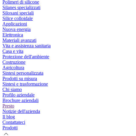
Polimeri di silicone
Silanes specializzati
Siloxani speciali
Silice colloidale
Applicazioni
Nuova energia
Elettronica
Materiali avanzati
Vita e assistenza sanitaria
Casa e vita
Protezione dell'ambiente
Costruzione
Agricoltura
Sintesi personalizzata
Prodotti su misura
Sintesi e trasformazione
Chi siamo
Profilo aziendale
Brochure aziendali
Presto
Notizie dell'azienda
Il blog
Contattateci
Prodotti