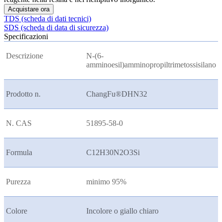
Acquistare ora
TDS (scheda di dati tecnici)
SDS (scheda di data di sicurezza)
Specificazioni
Descrizione
N-(6-
amminoesil)amminopropiltrimetossisilano
Prodotto n.
ChangFu®DHN32
N. CAS
51895-58-0
Formula
C12H30N2O3Si
Purezza
minimo 95%
Colore
Incolore o giallo chiaro