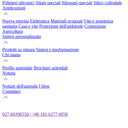
Polimeri siliconici
Silani speciali
Silossani speciali
Silice colloidale
Applicazioni
Nuova energia
Elettronica
Materiali avanzati
Vita e assistenza
sanitaria
Casa e vita
Protezione dell'ambiente
Costruzione
Agricoltura
Sintesi personalizzata
Prodotti su misura
Sintesi e trasformazione
Chi siamo
Profilo aziendale
Brochure aziendali
Notizia
Notizie dell'azienda
I blog
Contattaci
027-84396550 | +86 181 6277 0058