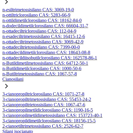
n-esiltrimetossisilano CAS: 3069-19-0
n-ottiltriclorosilano CAS: 5283-66-9
n-ottildimetilclorosilano CAS: 18162-84-0
n-dodecildimetilclorosilano CAS: 66604-31-7
n-ottadeciltriclorosilano CAS: 112-04-9
n-esadeciltrimetossisilano CAS: 16415-12-6
n-ottadeciltrimetossisilano CAS: 3069-42-9
n-ottadeciltrietossisilano CAS: 7399-00-0
n-ottadecildimetilclorosilano CAS: 18643-08-8
n-ottadecildiisobutilclorosilano CAS: 162578-86-1
n-Butildimetilmetossisilano CAS: 64712-50-1
n-Butildimetilclorosilano CAS: 1000-50-6
n-Butiltrimetossisilano CAS: 1067-57-8
Cianosilani
3-cianopropiltriclorosilano CAS: 1071-27-8
3-cianopropiltrimetossisilano CAS: 55453-24-2
3-cianopropiltrietossisilano CAS: 1067-47-6
3-cianopropilmetildiclorosilano CAS: 1190-16-5
3-cianopropilmetildimetossisilano CAS: 153723-40-1
3-cianopropildimetilclorosilano CAS: 18156-15-5
2-cianoetiltrimetossisilano CAS: 2526-62-7
Silani isocianato