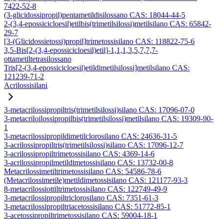
7422-52-8
(3-glicidossipropil)pentametildisilossano CAS: 18044-44-5
2-(3,4-epossicicloesil)etilbis(trimetilsilossi)metilsilano CAS: 65842-
29-7
[3-(Glicidossietossi)propil]trimetossisilano CAS: 118822-75-6
3,5-Bis[2-(3,4-epossicicloesil)etil]-1,1,1,3,5,7,7,7-
ottametiltetrasilossano
Tris[2-(3,4-epossicicloesil)etildimetilsilossi]metilsilano CAS:
121239-71-2
Acrilossisilani
3-metacrilossipropiltris(trimetilsilossi)silano CAS: 17096-07-0
3-metacriloilossipropilbis(trimetilsilossi)metilsilano CAS: 19309-90-
1
3-metacrilossipropildimetilclorosilano CAS: 24636-31-5
3-acrilossipropiltris(trimetilsilossi)silano CAS: 17096-12-7
3-acrilossipropiltrimetossisilano CAS: 4369-14-6
3-acrilossipropilmetildimetossisilano CAS: 13732-00-8
Metacrilossimetiltrimetossisilano CAS: 54586-78-6
(Metacrilossimetile)metildimetossisilano CAS: 121177-93-3
8-metacrilossiottiltrimetossisilano CAS: 122749-49-9
3-metacrilossipropiltriclorosilano CAS: 7351-61-3
3-metacrilossipropiltriacetossisilano CAS: 51772-85-1
3-acetossipropiltrimetossisilano CAS: 59004-18-1