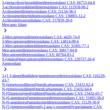
3-(metacrilossi)propildimetilmetossisilano CAS: 66753-64-8
3-acrilossipropildimetilmetossisilano CAS: 111918-90-2
Acrilossimetiltrimetossisilano CAS: 21134-38-3
Acrilossimetilmetildimetossisilano CAS: 130865-12-2
Acrilossitriisopropilsilano CAS: 157859-20-6
Mercapto Silani
3-Mercaptopropiltrimetossisilano CAS: 4420-74-0
3-Mercaptopropiltrietossisilano CAS: 14814-09-6
3-Mercaptopropilmetildimetossisilano CAS: 31001-77-1
Mercaptometiltrimetossisilano CAS: 30817-94-8
Mercaptometiltrietossisilano CAS: 60764-83-2
S-(ottanoil)mercaptopropiltrietossisilano CAS: 220727-26-4
Aminosilani
3-(1,3-dimetilbutilidene)amminopropiltrietossisilano CAS: 116229-
43-7
N-(trimetossisililpropil)metilcarbammato CAS: 23432-62-4
N-(trimetossisililmetil)metilcarbammato CAS: 23432-64-6
N-[Dimetossi(metil)sililmetil]metilcarbammato CAS: 23432-65-7
N-(6-amminoesil)amminopropiltrimetossisilano CAS: 51895-58-0
N-(6-amminoesil)amminometiltrietossisilano CAS: 15129-36-9
N-[5-(trimetossisililpropil)-2-aza-1-ossopentil]caprolattame CAS: