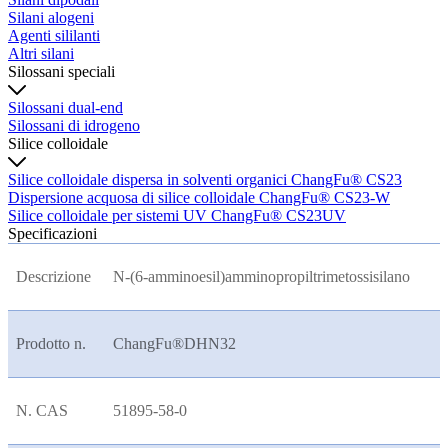
Silani alogeni
Agenti sililanti
Altri silani
Silossani speciali
Silossani dual-end
Silossani di idrogeno
Silice colloidale
Silice colloidale dispersa in solventi organici ChangFu® CS23
Dispersione acquosa di silice colloidale ChangFu® CS23-W
Silice colloidale per sistemi UV ChangFu® CS23UV
Specificazioni
Descrizione
N-(6-amminoesil)amminopropiltrimetossisilano
Prodotto n.
ChangFu®DHN32
N. CAS
51895-58-0