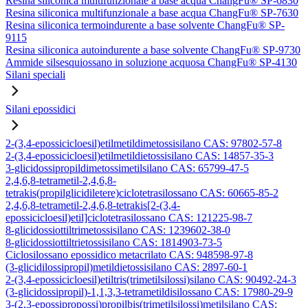
Resina siliconica multifunzionale a base acqua ChangFu® SP-6830
Resina siliconica multifunzionale a base acqua ChangFu® SP-7630
Resina siliconica termoindurente a base solvente ChangFu® SP-
9115
Resina siliconica autoindurente a base solvente ChangFu® SP-9730
Ammide silsesquiossano in soluzione acquosa ChangFu® SP-4130
Silani speciali
Silani epossidici
2-(3,4-epossicicloesil)etilmetildimetossisilano CAS: 97802-57-8
2-(3,4-epossicicloesil)etilmetildietossisilano CAS: 14857-35-3
3-glicidossipropildimetossimetilsilano CAS: 65799-47-5
2,4,6,8-tetrametil-2,4,6,8-
tetrakis(propilglicidiletere)ciclotetrasilossano CAS: 60665-85-2
2,4,6,8-tetrametil-2,4,6,8-tetrakis[2-(3,4-
epossicicloesil)etil]ciclotetrasilossano CAS: 121225-98-7
8-glicidossiottiltrimetossisilano CAS: 1239602-38-0
8-glicidossiottiltrietossisilano CAS: 1814903-73-5
Ciclosilossano epossidico metacrilato CAS: 948598-97-8
(3-glicidilossipropil)metildietossisilano CAS: 2897-60-1
2-(3,4-epossicicloesil)etiltris(trimetilsilossi)silano CAS: 90492-24-3
(3-glicidossipropil)-1,1,3,3-tetrametildisilossano CAS: 17980-29-9
3-(2,3-epossipropossi)propilbis(trimetilsilossi)metilsilano CAS: