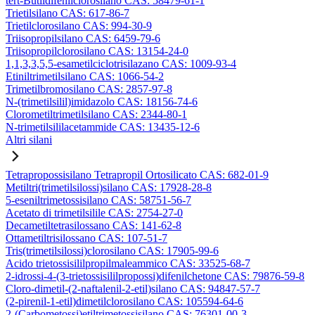
tert-Butildifenilclorosilano CAS: 58479-61-1
Trietilsilano CAS: 617-86-7
Trietilclorosilano CAS: 994-30-9
Triisopropilsilano CAS: 6459-79-6
Triisopropilclorosilano CAS: 13154-24-0
1,1,3,3,5,5-esametilciclotrisilazano CAS: 1009-93-4
Etiniltrimetilsilano CAS: 1066-54-2
Trimetilbromosilano CAS: 2857-97-8
N-(trimetilsilil)imidazolo CAS: 18156-74-6
Clorometiltrimetilsilano CAS: 2344-80-1
N-trimetilsililacetammide CAS: 13435-12-6
Altri silani
Tetrapropossisilano Tetrapropil Ortosilicato CAS: 682-01-9
Metiltri(trimetilsilossi)silano CAS: 17928-28-8
5-eseniltrimetossisilano CAS: 58751-56-7
Acetato di trimetilsilile CAS: 2754-27-0
Decametiltetrasilossano CAS: 141-62-8
Ottametiltrisilossano CAS: 107-51-7
Tris(trimetilsilossi)clorosilano CAS: 17905-99-6
Acido trietossisililpropilmaleammico CAS: 33525-68-7
2-idrossi-4-(3-trietossisililpropossi)difenilchetone CAS: 79876-59-8
Cloro-dimetil-(2-naftalenil-2-etil)silano CAS: 94847-57-7
(2-pirenil-1-etil)dimetilclorosilano CAS: 105594-64-6
2-(Carbometossi)etiltrimetossisilano CAS: 76301-00-3