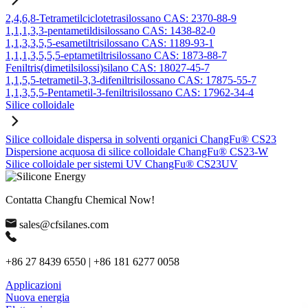
2,4,6,8-Tetrametilciclotetrasilossano CAS: 2370-88-9
1,1,1,3,3-pentametildisilossano CAS: 1438-82-0
1,1,3,3,5,5-esametiltrisilossano CAS: 1189-93-1
1,1,1,3,5,5,5-eptametiltrisilossano CAS: 1873-88-7
Feniltris(dimetilsilossi)silano CAS: 18027-45-7
1,1,5,5-tetrametil-3,3-difeniltrisilossano CAS: 17875-55-7
1,1,3,5,5-Pentametil-3-feniltrisilossano CAS: 17962-34-4
Silice colloidale
Silice colloidale dispersa in solventi organici ChangFu® CS23
Dispersione acquosa di silice colloidale ChangFu® CS23-W
Silice colloidale per sistemi UV ChangFu® CS23UV
Contatta Changfu Chemical Now!
sales@cfsilanes.com
+86 27 8439 6550 | +86 181 6277 0058
Applicazioni
Nuova energia