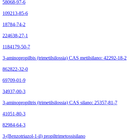
58068-97-6
109213-85-6
18784-74-2
224638-27-1
1184179-50-7
3-aminopropilbis (trimetilsilossia) CAS metilsilano: 42292-18-2
862822-32-0
69709-01-9
34937-00-3
3-aminopropiltris (trimetilsilossia) CAS silano: 25357-81-7
41051-80-3
82984-64-3
3-(Benzotriazol-1-il) propiltrimetossisilano