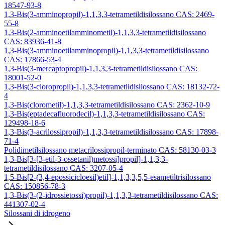
18547-93-8
1,3-Bis(3-amminopropil)-1,1,3,3-tetrametildisilossano CAS: 2469-
55-8
1,3-Bis(2-amminoetilamminometil)-1,1,3,3-tetrametildisilossano
CAS: 83936-41-8
1,3-Bis(3-amminoetilamminopropil)-1,1,3,3-tetrametildisilossano
CAS: 17866-53-4
1,3-Bis(3-mercaptopropil)-1,1,3,3-tetrametildisilossano CAS:
18001-52-0
1,3-Bis(3-cloropropil)-1,1,3,3-tetrametildisilossano CAS: 18132-72-
4
1,3-Bis(clorometil)-1,1,3,3-tetrametildisilossano CAS: 2362-10-9
1,3-Bis(eptadecafluorodecil)-1,1,3,3-tetrametildisilossano CAS:
129498-18-6
1,3-Bis(3-acrilossipropil)-1,1,3,3-tetrametildisilossano CAS: 17898-
71-4
Polidimetilsilossano metacrilossipropil-terminato CAS: 58130-03-3
1,3-Bis[3-[3-etil-3-ossetanil)metossi]propil]-1,1,3,3-
tetrametildisilossano CAS: 3207-05-4
1,5-Bis[2-(3,4-epossicicloesil)etil]-1,1,3,3,5,5-esametiltrisilossano
CAS: 150856-78-3
1,3-Bis(3-(2-idrossietossi)propil)-1,1,3,3-tetrametildisilossano CAS:
441307-02-4
Silossani di idrogeno