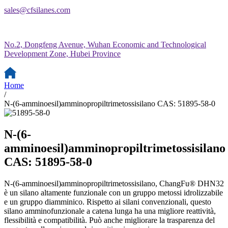
sales@cfsilanes.com
No.2, Dongfeng Avenue, Wuhan Economic and Technological
Development Zone, Hubei Province
Home
/
N-(6-amminoesil)amminopropiltrimetossisilano CAS: 51895-58-0
N-(6-
amminoesil)amminopropiltrimetossisilano
CAS: 51895-58-0
N-(6-amminoesil)amminopropiltrimetossisilano, ChangFu® DHN32
è un silano altamente funzionale con un gruppo metossi idrolizzabile
e un gruppo diamminico. Rispetto ai silani convenzionali, questo
silano amminofunzionale a catena lunga ha una migliore reattività,
flessibilità e compatibilità. Può anche migliorare la trasparenza del