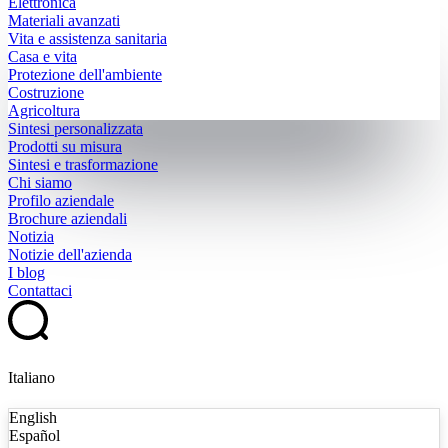
Elettronica
Materiali avanzati
Vita e assistenza sanitaria
Casa e vita
Protezione dell'ambiente
Costruzione
Agricoltura
Sintesi personalizzata
Prodotti su misura
Sintesi e trasformazione
Chi siamo
Profilo aziendale
Brochure aziendali
Notizia
Notizie dell'azienda
I blog
Contattaci
Italiano
English
Español