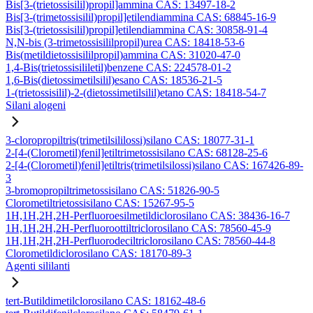
Bis[3-(trietossisilil)propil]ammina CAS: 13497-18-2
Bis[3-(trimetossisilil)propil]etilendiammina CAS: 68845-16-9
Bis[3-(trietossisilil)propil]etilendiammina CAS: 30858-91-4
N,N-bis (3-trimetossisililpropil)urea CAS: 18418-53-6
Bis(metildietossisililpropil)ammina CAS: 31020-47-0
1,4-Bis(trietossisililetil)benzene CAS: 224578-01-2
1,6-Bis(dietossimetilsilil)esano CAS: 18536-21-5
1-(trietossisilil)-2-(dietossimetilsilil)etano CAS: 18418-54-7
Silani alogeni
3-cloropropiltris(trimetilsililossi)silano CAS: 18077-31-1
2-[4-(Clorometil)fenil]etiltrimetossisilano CAS: 68128-25-6
2-[4-(Clorometil)fenil]etiltris(trimetilsilossi)silano CAS: 167426-89-
3
3-bromopropiltrimetossisilano CAS: 51826-90-5
Clorometiltrietossisilano CAS: 15267-95-5
1H,1H,2H,2H-Perfluoroesilmetildiclorosilano CAS: 38436-16-7
1H,1H,2H,2H-Perfluoroottiltriclorosilano CAS: 78560-45-9
1H,1H,2H,2H-Perfluorodeciltriclorosilano CAS: 78560-44-8
Clorometildiclorosilano CAS: 18170-89-3
Agenti sililanti
tert-Butildimetilclorosilano CAS: 18162-48-6