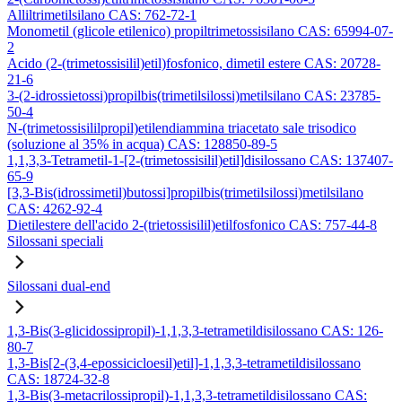
Alliltrimetilsilano CAS: 762-72-1
Monometil (glicole etilenico) propiltrimetossisilano CAS: 65994-07-
2
Acido (2-(trimetossisilil)etil)fosfonico, dimetil estere CAS: 20728-
21-6
3-(2-idrossietossi)propilbis(trimetilsilossi)metilsilano CAS: 23785-
50-4
N-(trimetossisililpropil)etilendiammina triacetato sale trisodico
(soluzione al 35% in acqua) CAS: 128850-89-5
1,1,3,3-Tetrametil-1-[2-(trimetossisilil)etil]disilossano CAS: 137407-
65-9
[3,3-Bis(idrossimetil)butossi]propilbis(trimetilsilossi)metilsilano
CAS: 4262-92-4
Dietilestere dell'acido 2-(trietossisilil)etilfosfonico CAS: 757-44-8
Silossani speciali
Silossani dual-end
1,3-Bis(3-glicidossipropil)-1,1,3,3-tetrametildisilossano CAS: 126-
80-7
1,3-Bis[2-(3,4-epossicicloesil)etil]-1,1,3,3-tetrametildisilossano
CAS: 18724-32-8
1,3-Bis(3-metacrilossipropil)-1,1,3,3-tetrametildisilossano CAS: