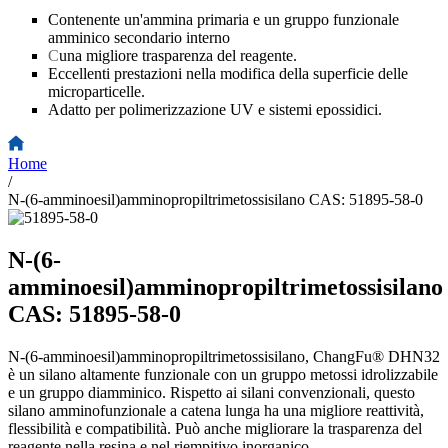
Contenente un'ammina primaria e un gruppo funzionale
amminico secondario interno
C
una migliore trasparenza del reagente.
Eccellenti prestazioni nella modifica della superficie delle
microparticelle.
Adatto per polimerizzazione UV e sistemi epossidici.
Home
/
N-(6-amminoesil)amminopropiltrimetossisilano CAS: 51895-58-0
N-(6-
amminoesil)amminopropiltrimetossisilano
CAS: 51895-58-0
N-(6-amminoesil)amminopropiltrimetossisilano, ChangFu® DHN32
è un silano altamente funzionale con un gruppo metossi idrolizzabile
e un gruppo diamminico. Rispetto ai silani convenzionali, questo
silano amminofunzionale a catena lunga ha una migliore reattività,
flessibilità e compatibilità. Può anche migliorare la trasparenza del
reagente nella resina e nel riempitivo inorganico.