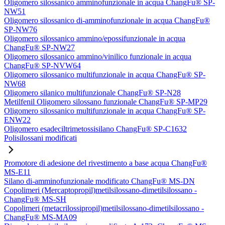
Oligomero silossanico amminofunzionale in acqua ChangFu® SP-
NW51
Oligomero silossanico di-amminofunzionale in acqua ChangFu®
SP-NW76
Oligomero silossanico ammino/epossifunzionale in acqua
ChangFu® SP-NW27
Oligomero silossanico ammino/vinilico funzionale in acqua
ChangFu® SP-NVW64
Oligomero silossanico multifunzionale in acqua ChangFu® SP-
NW68
Oligomero silanico multifunzionale ChangFu® SP-N28
Metilfenil Oligomero silossano funzionale ChangFu® SP-MP29
Oligomero silossanico multifunzionale in acqua ChangFu® SP-
ENW22
Oligomero esadeciltrimetossisilano ChangFu® SP-C1632
Polisilossani modificati
Promotore di adesione del rivestimento a base acqua ChangFu®
MS-E11
Silano di-amminofunzionale modificato ChangFu® MS-DN
Copolimeri (Mercaptopropil)metilsilossano-dimetilsilossano -
ChangFu® MS-SH
Copolimeri (metacrilossipropil)metilsilossano-dimetilsilossano -
ChangFu® MS-MA09