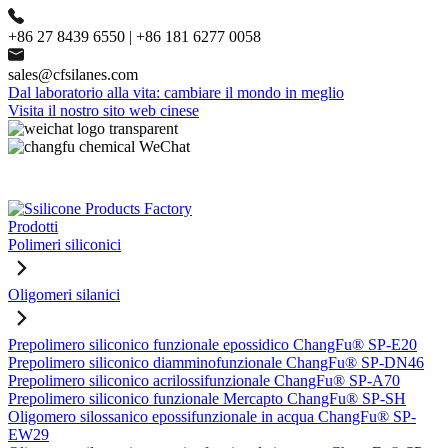
+86 27 8439 6550 | +86 181 6277 0058
sales@cfsilanes.com
Dal laboratorio alla vita: cambiare il mondo in meglio
Visita il nostro sito web cinese
Prodotti
Polimeri siliconici
Oligomeri silanici
Prepolimero siliconico funzionale epossidico ChangFu® SP-E20
Prepolimero siliconico diamminofunzionale ChangFu® SP-DN46
Prepolimero siliconico acrilossifunzionale ChangFu® SP-A70
Prepolimero siliconico funzionale Mercapto ChangFu® SP-SH
Oligomero silossanico epossifunzionale in acqua ChangFu® SP-
EW29