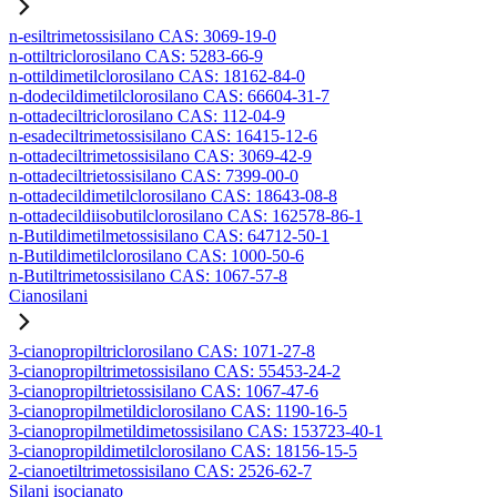
n-esiltrimetossisilano CAS: 3069-19-0
n-ottiltriclorosilano CAS: 5283-66-9
n-ottildimetilclorosilano CAS: 18162-84-0
n-dodecildimetilclorosilano CAS: 66604-31-7
n-ottadeciltriclorosilano CAS: 112-04-9
n-esadeciltrimetossisilano CAS: 16415-12-6
n-ottadeciltrimetossisilano CAS: 3069-42-9
n-ottadeciltrietossisilano CAS: 7399-00-0
n-ottadecildimetilclorosilano CAS: 18643-08-8
n-ottadecildiisobutilclorosilano CAS: 162578-86-1
n-Butildimetilmetossisilano CAS: 64712-50-1
n-Butildimetilclorosilano CAS: 1000-50-6
n-Butiltrimetossisilano CAS: 1067-57-8
Cianosilani
3-cianopropiltriclorosilano CAS: 1071-27-8
3-cianopropiltrimetossisilano CAS: 55453-24-2
3-cianopropiltrietossisilano CAS: 1067-47-6
3-cianopropilmetildiclorosilano CAS: 1190-16-5
3-cianopropilmetildimetossisilano CAS: 153723-40-1
3-cianopropildimetilclorosilano CAS: 18156-15-5
2-cianoetiltrimetossisilano CAS: 2526-62-7
Silani isocianato