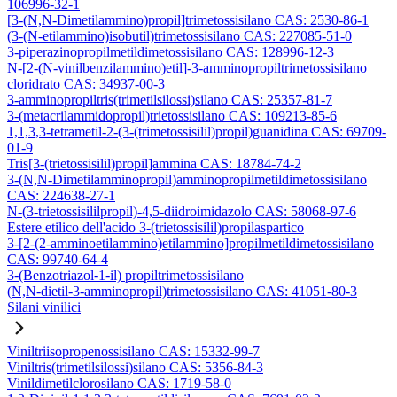
106996-32-1
[3-(N,N-Dimetilammino)propil]trimetossisilano CAS: 2530-86-1
(3-(N-etilammino)isobutil)trimetossisilano CAS: 227085-51-0
3-piperazinopropilmetildimetossisilano CAS: 128996-12-3
N-[2-(N-vinilbenzilammino)etil]-3-amminopropiltrimetossisilano
cloridrato CAS: 34937-00-3
3-amminopropiltris(trimetilsilossi)silano CAS: 25357-81-7
3-(metacrilammidopropil)trietossisilano CAS: 109213-85-6
1,1,3,3-tetrametil-2-(3-(trimetossisilil)propil)guanidina CAS: 69709-
01-9
Tris[3-(trietossisilil)propil]ammina CAS: 18784-74-2
3-(N,N-Dimetilamminopropil)amminopropilmetildimetossisilano
CAS: 224638-27-1
N-(3-trietossisililpropil)-4,5-diidroimidazolo CAS: 58068-97-6
Estere etilico dell'acido 3-(trietossisilil)propilaspartico
3-[2-(2-amminoetilammino)etilammino]propilmetildimetossisilano
CAS: 99740-64-4
3-(Benzotriazol-1-il) propiltrimetossisilano
(N,N-dietil-3-amminopropil)trimetossisilano CAS: 41051-80-3
Silani vinilici
Viniltriisopropenossisilano CAS: 15332-99-7
Viniltris(trimetilsilossi)silano CAS: 5356-84-3
Vinildimetilclorosilano CAS: 1719-58-0