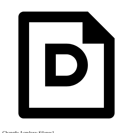
Changfu Acryloxy Silanes1