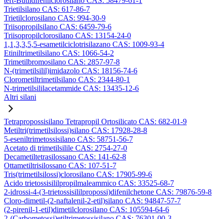
tert-Butildifenilclorosilano CAS: 58479-61-1
Trietilsilano CAS: 617-86-7
Trietilclorosilano CAS: 994-30-9
Triisopropilsilano CAS: 6459-79-6
Triisopropilclorosilano CAS: 13154-24-0
1,1,3,3,5,5-esametilciclotrisilazano CAS: 1009-93-4
Etiniltrimetilsilano CAS: 1066-54-2
Trimetilbromosilano CAS: 2857-97-8
N-(trimetilsilil)imidazolo CAS: 18156-74-6
Clorometiltrimetilsilano CAS: 2344-80-1
N-trimetilsililacetammide CAS: 13435-12-6
Altri silani
Tetrapropossisilano Tetrapropil Ortosilicato CAS: 682-01-9
Metiltri(trimetilsilossi)silano CAS: 17928-28-8
5-eseniltrimetossisilano CAS: 58751-56-7
Acetato di trimetilsilile CAS: 2754-27-0
Decametiltetrasilossano CAS: 141-62-8
Ottametiltrisilossano CAS: 107-51-7
Tris(trimetilsilossi)clorosilano CAS: 17905-99-6
Acido trietossisililpropilmaleammico CAS: 33525-68-7
2-idrossi-4-(3-trietossisililpropossi)difenilchetone CAS: 79876-59-8
Cloro-dimetil-(2-naftalenil-2-etil)silano CAS: 94847-57-7
(2-pirenil-1-etil)dimetilclorosilano CAS: 105594-64-6
2-(Carbometossi)etiltrimetossisilano CAS: 76301-00-3