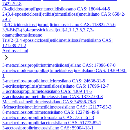
7422-52-8
(3-glicidossipropil)pentametildisilossano CAS: 18044-44-5
2-(3,4-epossicicloesil)etilbis(trimetilsilossi)metilsilano CAS: 65842-
29-7
[3-(Glicidossietossi)propil]trimetossisilano CAS: 118822-75-6
3,5-Bis[2-(3,4-epossicicloesil)etil]-1,1,1,3,5,7,7,7-
ottametiltetrasilossano
Tris[2-(3,4-epossicicloesil)etildimetilsilossi]metilsilano CAS:
121239-71-2
Acrilossisilani
3-metacrilossipropiltris(trimetilsilossi)silano CAS: 17096-07-0
3-metacriloilossipropilbis(trimetilsilossi)metilsilano CAS: 19309-90-
1
3-metacrilossipropildimetilclorosilano CAS: 24636-31-5
3-acrilossipropiltris(trimetilsilossi)silano CAS: 17096-12-7
3-acrilossipropiltrimetossisilano CAS: 4369-14-6
3-acrilossipropilmetildimetossisilano CAS: 13732-00-8
Metacrilossimetiltrimetossisilano CAS: 54586-78-6
(Metacrilossimetile)metildimetossisilano CAS: 121177-93-3
8-metacrilossiottiltrimetossisilano CAS: 122749-49-9
3-metacrilossipropiltriclorosilano CAS: 7351-61-3
3-metacrilossipropiltriacetossisilano CAS: 51772-85-1
3-acetossipropiltrimetossisilano CAS: 59004-18-1