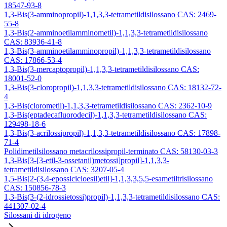
18547-93-8
1,3-Bis(3-amminopropil)-1,1,3,3-tetrametildisilossano CAS: 2469-
55-8
1,3-Bis(2-amminoetilamminometil)-1,1,3,3-tetrametildisilossano
CAS: 83936-41-8
1,3-Bis(3-amminoetilamminopropil)-1,1,3,3-tetrametildisilossano
CAS: 17866-53-4
1,3-Bis(3-mercaptopropil)-1,1,3,3-tetrametildisilossano CAS:
18001-52-0
1,3-Bis(3-cloropropil)-1,1,3,3-tetrametildisilossano CAS: 18132-72-
4
1,3-Bis(clorometil)-1,1,3,3-tetrametildisilossano CAS: 2362-10-9
1,3-Bis(eptadecafluorodecil)-1,1,3,3-tetrametildisilossano CAS:
129498-18-6
1,3-Bis(3-acrilossipropil)-1,1,3,3-tetrametildisilossano CAS: 17898-
71-4
Polidimetilsilossano metacrilossipropil-terminato CAS: 58130-03-3
1,3-Bis[3-[3-etil-3-ossetanil)metossi]propil]-1,1,3,3-
tetrametildisilossano CAS: 3207-05-4
1,5-Bis[2-(3,4-epossicicloesil)etil]-1,1,3,3,5,5-esametiltrisilossano
CAS: 150856-78-3
1,3-Bis(3-(2-idrossietossi)propil)-1,1,3,3-tetrametildisilossano CAS:
441307-02-4
Silossani di idrogeno