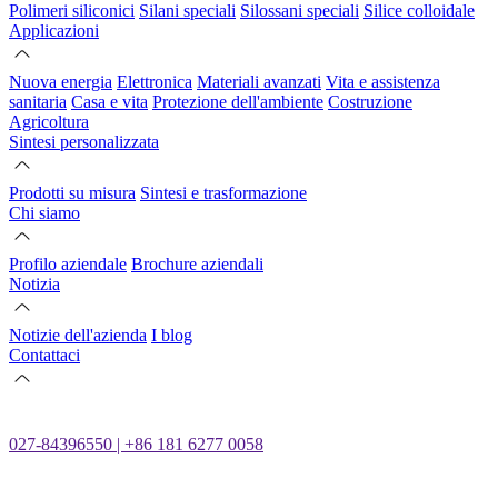
Polimeri siliconici
Silani speciali
Silossani speciali
Silice colloidale
Applicazioni
Nuova energia
Elettronica
Materiali avanzati
Vita e assistenza
sanitaria
Casa e vita
Protezione dell'ambiente
Costruzione
Agricoltura
Sintesi personalizzata
Prodotti su misura
Sintesi e trasformazione
Chi siamo
Profilo aziendale
Brochure aziendali
Notizia
Notizie dell'azienda
I blog
Contattaci
027-84396550 | +86 181 6277 0058