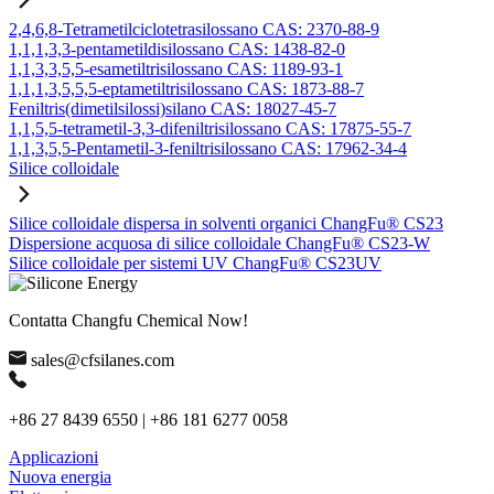
2,4,6,8-Tetrametilciclotetrasilossano CAS: 2370-88-9
1,1,1,3,3-pentametildisilossano CAS: 1438-82-0
1,1,3,3,5,5-esametiltrisilossano CAS: 1189-93-1
1,1,1,3,5,5,5-eptametiltrisilossano CAS: 1873-88-7
Feniltris(dimetilsilossi)silano CAS: 18027-45-7
1,1,5,5-tetrametil-3,3-difeniltrisilossano CAS: 17875-55-7
1,1,3,5,5-Pentametil-3-feniltrisilossano CAS: 17962-34-4
Silice colloidale
Silice colloidale dispersa in solventi organici ChangFu® CS23
Dispersione acquosa di silice colloidale ChangFu® CS23-W
Silice colloidale per sistemi UV ChangFu® CS23UV
Contatta Changfu Chemical Now!
sales@cfsilanes.com
+86 27 8439 6550 | +86 181 6277 0058
Applicazioni
Nuova energia