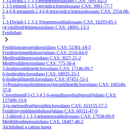
1,3-Divinil-1,1,3,3-tetrametildisilazano CAS: 7691-02-3
1,3,5-trimetil-1,3,5-trivinilciclotrisilossano CAS: 3901-77-7
2,4,6,8-tetrametil-2,4,6,8-tetravinilciclotetrasilossano CAS: 2554-06-
5
1,3-Divinil-1,1,3,3-Tetrametossidisilossano CAS: 18293-85-1
(4-vinilfenil)trimetossisilano CAS: 18001-13-3
Fenilsilani
Feniltrisisopropenilossisilano CAS: 52301-18-5
Feniltris(trimetilsilossi)silano CAS: 2116-84-9
Metilfenildimetossisilano CAS: 3027-21-2
Metilfenildietossisilano CAS: 775-56-4
3-fenilpropildimetilclorosilano CAS: 17146-09-7
6-fenilesiltriclorosilano CAS: 18035-33-1
6-fenilesildimetilclorosilano CAS: 97451-53-1
3-(Pentabromofenilmetossi)propildimetilclorosilano CAS: 166546-
37-8
Clorodimetil[3-(2,3,4,5,6-pentafluorofenil)propil]silano CAS:
157499-19-9
3-(p-metossifenil)propiltriclorosilano CAS: 163155-57-5
Feniltris(vinildimetilsilossi)silano CAS: 60111-47-9
1,3-difenil-1,1,3,3-tetrametossidisilossano CAS: 17938-09-9
Metildifenilmetossisilano CAS: 18407-48-2
Alchilsilani a catena lunga