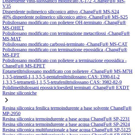
Disperdente vinil-silossanico modificato A-172 -ChangFu® MS-
V35
Disperdente polimerico siliconico attivo -ChangFu® MS-S24
40% disperdente polimerico siliconico attivo -ChangFu® MS-S25
Polisilossano modificato con polietere OH-terminato -ChangFu®
MS-OHET
Polisilossano modificato con terminazione metacrilossi -ChangFu®
MS-MAT
Polisilossano modificato carbossi-terminato -ChangFu® MS-CAT
Polisilossano modificato con terminazione epossidica -ChangFu®
MS-EPT
Polisilossano modificato con polietere a terminazione epossidica -
ChangFu® MS-EPET
Eptametiltrisilossano modificato con polietere -ChangFu® MS-M7H
1,3,5-trimetil-1,1,3,5,5-pentafeniltrisilossano CAS: 3390-61-2
1,3,3,5-tetrametil-1,1,5,5-tetrafeniltrisilossano CAS: 3982-82-9
Polidimetilsilossani epossicicloesiletil terminati -ChangFu® EXDT
Resine siliconiche
Resina siliconica fenilica termoindurente a base solvente ChangFu®
MP-2950
Resina siliconica termoindurente a base acqua ChangFu® SP-2231
Resina siliconica termoindurente a base acqua ChangFu® SP-2924
Resina siliconica multifunzionale a base acqua ChangFu® SP-5125