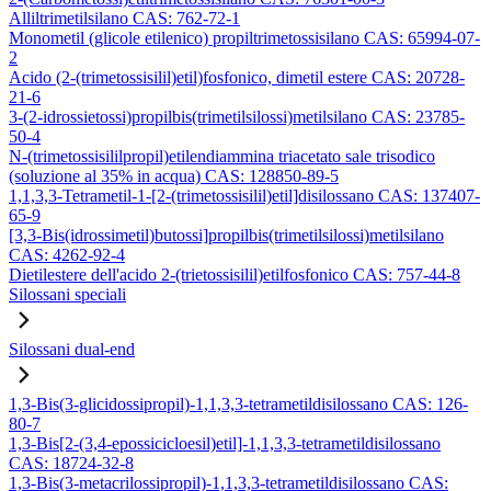
Alliltrimetilsilano CAS: 762-72-1
Monometil (glicole etilenico) propiltrimetossisilano CAS: 65994-07-
2
Acido (2-(trimetossisilil)etil)fosfonico, dimetil estere CAS: 20728-
21-6
3-(2-idrossietossi)propilbis(trimetilsilossi)metilsilano CAS: 23785-
50-4
N-(trimetossisililpropil)etilendiammina triacetato sale trisodico
(soluzione al 35% in acqua) CAS: 128850-89-5
1,1,3,3-Tetrametil-1-[2-(trimetossisilil)etil]disilossano CAS: 137407-
65-9
[3,3-Bis(idrossimetil)butossi]propilbis(trimetilsilossi)metilsilano
CAS: 4262-92-4
Dietilestere dell'acido 2-(trietossisilil)etilfosfonico CAS: 757-44-8
Silossani speciali
Silossani dual-end
1,3-Bis(3-glicidossipropil)-1,1,3,3-tetrametildisilossano CAS: 126-
80-7
1,3-Bis[2-(3,4-epossicicloesil)etil]-1,1,3,3-tetrametildisilossano
CAS: 18724-32-8
1,3-Bis(3-metacrilossipropil)-1,1,3,3-tetrametildisilossano CAS: