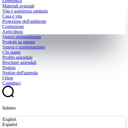
Elettronica
Materiali avanzati
Vita e assistenza sanitaria
Casa e vita
Protezione dell'ambiente
Costruzione
Agricoltura
Sintesi personalizzata
Prodotti su misura
Sintesi e trasformazione
Chi siamo
Profilo aziendale
Brochure aziendali
Notizia
Notizie dell'azienda
I blog
Contattaci
Italiano
English
Español