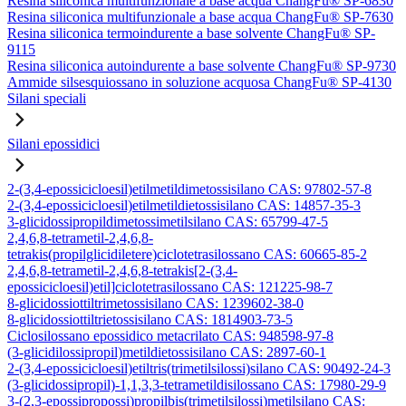
Resina siliconica multifunzionale a base acqua ChangFu® SP-6830
Resina siliconica multifunzionale a base acqua ChangFu® SP-7630
Resina siliconica termoindurente a base solvente ChangFu® SP-
9115
Resina siliconica autoindurente a base solvente ChangFu® SP-9730
Ammide silsesquiossano in soluzione acquosa ChangFu® SP-4130
Silani speciali
Silani epossidici
2-(3,4-epossicicloesil)etilmetildimetossisilano CAS: 97802-57-8
2-(3,4-epossicicloesil)etilmetildietossisilano CAS: 14857-35-3
3-glicidossipropildimetossimetilsilano CAS: 65799-47-5
2,4,6,8-tetrametil-2,4,6,8-
tetrakis(propilglicidiletere)ciclotetrasilossano CAS: 60665-85-2
2,4,6,8-tetrametil-2,4,6,8-tetrakis[2-(3,4-
epossicicloesil)etil]ciclotetrasilossano CAS: 121225-98-7
8-glicidossiottiltrimetossisilano CAS: 1239602-38-0
8-glicidossiottiltrietossisilano CAS: 1814903-73-5
Ciclosilossano epossidico metacrilato CAS: 948598-97-8
(3-glicidilossipropil)metildietossisilano CAS: 2897-60-1
2-(3,4-epossicicloesil)etiltris(trimetilsilossi)silano CAS: 90492-24-3
(3-glicidossipropil)-1,1,3,3-tetrametildisilossano CAS: 17980-29-9
3-(2,3-epossipropossi)propilbis(trimetilsilossi)metilsilano CAS: