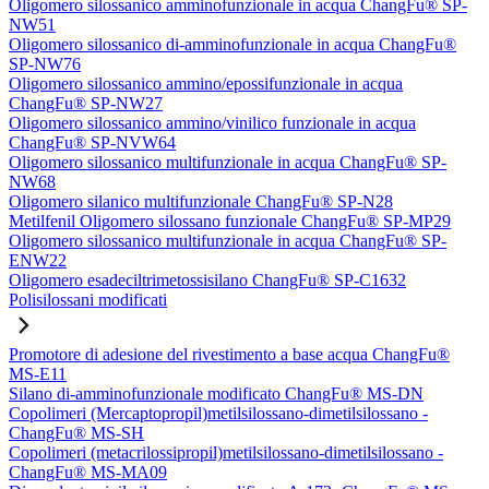
Oligomero silossanico amminofunzionale in acqua ChangFu® SP-
NW51
Oligomero silossanico di-amminofunzionale in acqua ChangFu®
SP-NW76
Oligomero silossanico ammino/epossifunzionale in acqua
ChangFu® SP-NW27
Oligomero silossanico ammino/vinilico funzionale in acqua
ChangFu® SP-NVW64
Oligomero silossanico multifunzionale in acqua ChangFu® SP-
NW68
Oligomero silanico multifunzionale ChangFu® SP-N28
Metilfenil Oligomero silossano funzionale ChangFu® SP-MP29
Oligomero silossanico multifunzionale in acqua ChangFu® SP-
ENW22
Oligomero esadeciltrimetossisilano ChangFu® SP-C1632
Polisilossani modificati
Promotore di adesione del rivestimento a base acqua ChangFu®
MS-E11
Silano di-amminofunzionale modificato ChangFu® MS-DN
Copolimeri (Mercaptopropil)metilsilossano-dimetilsilossano -
ChangFu® MS-SH
Copolimeri (metacrilossipropil)metilsilossano-dimetilsilossano -
ChangFu® MS-MA09