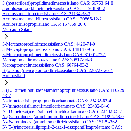
3-(metacrilossi)propildimetilmetossisilano CAS: 66753-64-8
3-acrilossipropildimetilmetossisilano CAS: 111918-90-2
Acrilossimetiltrimetossisilano CAS: 21134-38-3
Acrilossimetilmetildimetossisilano CAS: 130865-12-2
Acrilossitriisopropilsilano CAS: 157859-20-6
Mercapto Silani
3-Mercaptopropiltrimetossisilano CAS: 4420-74-0
3-Mercaptopropiltrietossisilano CAS: 14814-09-6
3-Mercaptopropilmetildimetossisilano CAS: 31001-77-1
Mercaptometiltrimetossisilano CAS: 30817-94-8
Mercaptometiltrietossisilano CAS: 60764-83-2
S-(ottanoil)mercaptopropiltrietossisilano CAS: 220727-26-4
Aminosilani
3-(1,3-dimetilbutilidene)amminopropiltrietossisilano CAS: 116229-
43-7
N-(trimetossisililpropil)metilcarbammato CAS: 23432-62-4
N-(trimetossisililmetil)metilcarbammato CAS: 23432-64-6
N-[Dimetossi(metil)sililmetil]metilcarbammato CAS: 23432-65-7
N-(6-amminoesil)amminopropiltrimetossisilano CAS: 51895-58-0
N-(6-amminoesil)amminometiltrietossisilano CAS: 15129-36-9
N-[5-(trimetossisililpropil)-2-aza-1-ossopentil]caprolattame CAS: