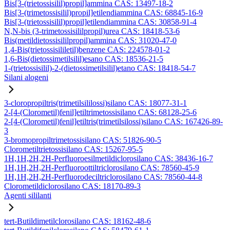
Bis[3-(trietossisilil)propil]ammina CAS: 13497-18-2
Bis[3-(trimetossisilil)propil]etilendiammina CAS: 68845-16-9
Bis[3-(trietossisilil)propil]etilendiammina CAS: 30858-91-4
N,N-bis (3-trimetossisililpropil)urea CAS: 18418-53-6
Bis(metildietossisililpropil)ammina CAS: 31020-47-0
1,4-Bis(trietossisililetil)benzene CAS: 224578-01-2
1,6-Bis(dietossimetilsilil)esano CAS: 18536-21-5
1-(trietossisilil)-2-(dietossimetilsilil)etano CAS: 18418-54-7
Silani alogeni
3-cloropropiltris(trimetilsililossi)silano CAS: 18077-31-1
2-[4-(Clorometil)fenil]etiltrimetossisilano CAS: 68128-25-6
2-[4-(Clorometil)fenil]etiltris(trimetilsilossi)silano CAS: 167426-89-
3
3-bromopropiltrimetossisilano CAS: 51826-90-5
Clorometiltrietossisilano CAS: 15267-95-5
1H,1H,2H,2H-Perfluoroesilmetildiclorosilano CAS: 38436-16-7
1H,1H,2H,2H-Perfluoroottiltriclorosilano CAS: 78560-45-9
1H,1H,2H,2H-Perfluorodeciltriclorosilano CAS: 78560-44-8
Clorometildiclorosilano CAS: 18170-89-3
Agenti sililanti
tert-Butildimetilclorosilano CAS: 18162-48-6