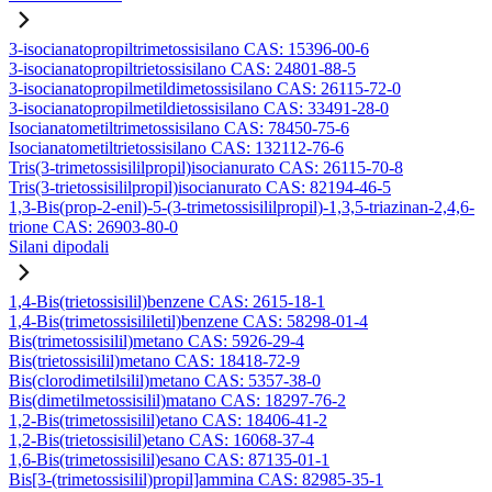
3-isocianatopropiltrimetossisilano CAS: 15396-00-6
3-isocianatopropiltrietossisilano CAS: 24801-88-5
3-isocianatopropilmetildimetossisilano CAS: 26115-72-0
3-isocianatopropilmetildietossisilano CAS: 33491-28-0
Isocianatometiltrimetossisilano CAS: 78450-75-6
Isocianatometiltrietossisilano CAS: 132112-76-6
Tris(3-trimetossisililpropil)isocianurato CAS: 26115-70-8
Tris(3-trietossisililpropil)isocianurato CAS: 82194-46-5
1,3-Bis(prop-2-enil)-5-(3-trimetossisililpropil)-1,3,5-triazinan-2,4,6-
trione CAS: 26903-80-0
Silani dipodali
1,4-Bis(trietossisilil)benzene CAS: 2615-18-1
1,4-Bis(trimetossisililetil)benzene CAS: 58298-01-4
Bis(trimetossisilil)metano CAS: 5926-29-4
Bis(trietossisilil)metano CAS: 18418-72-9
Bis(clorodimetilsilil)metano CAS: 5357-38-0
Bis(dimetilmetossisilil)matano CAS: 18297-76-2
1,2-Bis(trimetossisilil)etano CAS: 18406-41-2
1,2-Bis(trietossisilil)etano CAS: 16068-37-4
1,6-Bis(trimetossisilil)esano CAS: 87135-01-1
Bis[3-(trimetossisilil)propil]ammina CAS: 82985-35-1