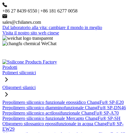
+86 27 8439 6550 | +86 181 6277 0058
sales@cfsilanes.com
Dal laboratorio alla vita: cambiare il mondo in meglio
Visita il nostro sito web cinese
Prodotti
Polimeri siliconici
Oligomeri silanici
Prepolimero siliconico funzionale epossidico ChangFu® SP-E20
Prepolimero siliconico diamminofunzionale ChangFu® SP-DN46
Prepolimero siliconico acrilossifunzionale ChangFu® SP-A70
Prepolimero siliconico funzionale Mercapto ChangFu® SP-SH
Oligomero silossanico epossifunzionale in acqua ChangFu® SP-
EW29