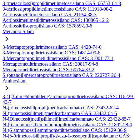
3-(metacrilossi)propildimetilmetossisilano CAS: 66753-64-8
3-acrilossipropildimetilmetossisilano CAS: 111918-90-2
Acrilossimetiltrimetossisilano CAS: 21134-38-3
Acrilossimetilmetildimetossisilano CAS: 130865-12-2
Acrilossitriisopropilsilano CAS: 157859-20-6
Mercapto Silani
3-Mercaptopropiltrimetossisilano CAS: 4420-74-0
3-Mercaptopropiltrietossisilano CAS: 14814-09-6
3-Mercaptopropilmetildimetossisilano CAS: 31001-77-1
Mercaptometiltrimetossisilano CAS: 30817-94-8
Mercaptometiltrietossisilano CAS: 60764-83-2
S-(ottanoil)mercaptopropiltrietossisilano CAS: 220727-26-4
Aminosilani
3-(1,3-dimetilbutilidene)amminopropiltrietossisilano CAS: 116229-
43-7
N-(trimetossisililpropil)metilcarbammato CAS: 23432-62-4
N-(trimetossisililmetil)metilcarbammato CAS: 23432-64-6
N-[Dimetossi(metil)sililmetil]metilcarbammato CAS: 23432-65-7
N-(6-amminoesil)amminopropiltrimetossisilano CAS: 51895-58-0
N-(6-amminoesil)amminometiltrietossisilano CAS: 15129-36-9
N-[5-(trimetossisililpropil)-2-aza-1-ossopentil]caprolattame CAS: