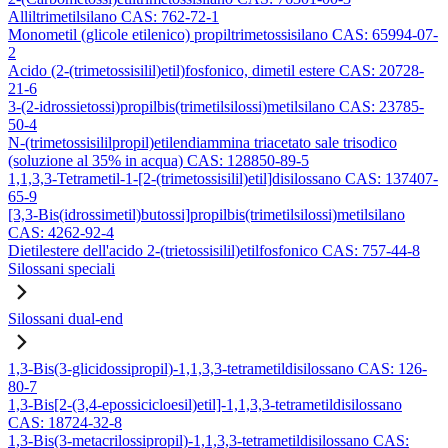
Alliltrimetilsilano CAS: 762-72-1
Monometil (glicole etilenico) propiltrimetossisilano CAS: 65994-07-
2
Acido (2-(trimetossisilil)etil)fosfonico, dimetil estere CAS: 20728-
21-6
3-(2-idrossietossi)propilbis(trimetilsilossi)metilsilano CAS: 23785-
50-4
N-(trimetossisililpropil)etilendiammina triacetato sale trisodico
(soluzione al 35% in acqua) CAS: 128850-89-5
1,1,3,3-Tetrametil-1-[2-(trimetossisilil)etil]disilossano CAS: 137407-
65-9
[3,3-Bis(idrossimetil)butossi]propilbis(trimetilsilossi)metilsilano
CAS: 4262-92-4
Dietilestere dell'acido 2-(trietossisilil)etilfosfonico CAS: 757-44-8
Silossani speciali
Silossani dual-end
1,3-Bis(3-glicidossipropil)-1,1,3,3-tetrametildisilossano CAS: 126-
80-7
1,3-Bis[2-(3,4-epossicicloesil)etil]-1,1,3,3-tetrametildisilossano
CAS: 18724-32-8
1,3-Bis(3-metacrilossipropil)-1,1,3,3-tetrametildisilossano CAS: