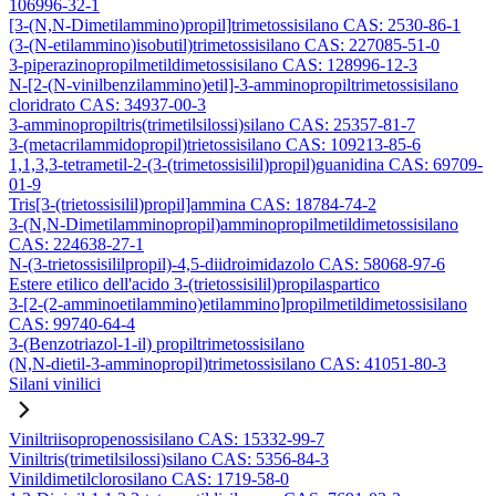
106996-32-1
[3-(N,N-Dimetilammino)propil]trimetossisilano CAS: 2530-86-1
(3-(N-etilammino)isobutil)trimetossisilano CAS: 227085-51-0
3-piperazinopropilmetildimetossisilano CAS: 128996-12-3
N-[2-(N-vinilbenzilammino)etil]-3-amminopropiltrimetossisilano
cloridrato CAS: 34937-00-3
3-amminopropiltris(trimetilsilossi)silano CAS: 25357-81-7
3-(metacrilammidopropil)trietossisilano CAS: 109213-85-6
1,1,3,3-tetrametil-2-(3-(trimetossisilil)propil)guanidina CAS: 69709-
01-9
Tris[3-(trietossisilil)propil]ammina CAS: 18784-74-2
3-(N,N-Dimetilamminopropil)amminopropilmetildimetossisilano
CAS: 224638-27-1
N-(3-trietossisililpropil)-4,5-diidroimidazolo CAS: 58068-97-6
Estere etilico dell'acido 3-(trietossisilil)propilaspartico
3-[2-(2-amminoetilammino)etilammino]propilmetildimetossisilano
CAS: 99740-64-4
3-(Benzotriazol-1-il) propiltrimetossisilano
(N,N-dietil-3-amminopropil)trimetossisilano CAS: 41051-80-3
Silani vinilici
Viniltriisopropenossisilano CAS: 15332-99-7
Viniltris(trimetilsilossi)silano CAS: 5356-84-3
Vinildimetilclorosilano CAS: 1719-58-0