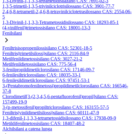
1,3-Divinil-1,1,3,3-tetrametildisilazano CAS: 7691-02-3
1,3,5-trimetil-1,3,5-trivinilciclotrisilossano CAS: 3901-77-7
2,4,6,8-tetrametil-2,4,6,8-tetravinilciclotetrasilossano CAS: 2554-06-
5
1,3-Divinil-1,1,3,3-Tetrametossidisilossano CAS: 18293-85-1
(4-vinilfenil)trimetossisilano CAS: 18001-13-3
Fenilsilani
Feniltrisisopropenilossisilano CAS: 52301-18-5
Feniltris(trimetilsilossi)silano CAS: 2116-84-9
Metilfenildimetossisilano CAS: 3027-21-2
Metilfenildietossisilano CAS: 775-56-4
3-fenilpropildimetilclorosilano CAS: 17146-09-7
6-fenilesiltriclorosilano CAS: 18035-33-1
6-fenilesildimetilclorosilano CAS: 97451-53-1
3-(Pentabromofenilmetossi)propildimetilclorosilano CAS: 166546-
37-8
Clorodimetil[3-(2,3,4,5,6-pentafluorofenil)propil]silano CAS:
157499-19-9
3-(p-metossifenil)propiltriclorosilano CAS: 163155-57-5
Feniltris(vinildimetilsilossi)silano CAS: 60111-47-9
1,3-difenil-1,1,3,3-tetrametossidisilossano CAS: 17938-09-9
Metildifenilmetossisilano CAS: 18407-48-2
Alchilsilani a catena lunga