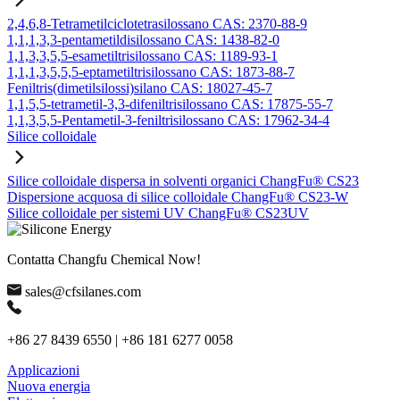
2,4,6,8-Tetrametilciclotetrasilossano CAS: 2370-88-9
1,1,1,3,3-pentametildisilossano CAS: 1438-82-0
1,1,3,3,5,5-esametiltrisilossano CAS: 1189-93-1
1,1,1,3,5,5,5-eptametiltrisilossano CAS: 1873-88-7
Feniltris(dimetilsilossi)silano CAS: 18027-45-7
1,1,5,5-tetrametil-3,3-difeniltrisilossano CAS: 17875-55-7
1,1,3,5,5-Pentametil-3-feniltrisilossano CAS: 17962-34-4
Silice colloidale
Silice colloidale dispersa in solventi organici ChangFu® CS23
Dispersione acquosa di silice colloidale ChangFu® CS23-W
Silice colloidale per sistemi UV ChangFu® CS23UV
Contatta Changfu Chemical Now!
sales@cfsilanes.com
+86 27 8439 6550 | +86 181 6277 0058
Applicazioni
Nuova energia