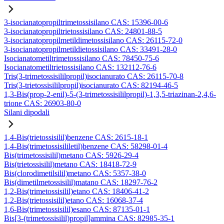
3-isocianatopropiltrimetossisilano CAS: 15396-00-6
3-isocianatopropiltrietossisilano CAS: 24801-88-5
3-isocianatopropilmetildimetossisilano CAS: 26115-72-0
3-isocianatopropilmetildietossisilano CAS: 33491-28-0
Isocianatometiltrimetossisilano CAS: 78450-75-6
Isocianatometiltrietossisilano CAS: 132112-76-6
Tris(3-trimetossisililpropil)isocianurato CAS: 26115-70-8
Tris(3-trietossisililpropil)isocianurato CAS: 82194-46-5
1,3-Bis(prop-2-enil)-5-(3-trimetossisililpropil)-1,3,5-triazinan-2,4,6-
trione CAS: 26903-80-0
Silani dipodali
1,4-Bis(trietossisilil)benzene CAS: 2615-18-1
1,4-Bis(trimetossisililetil)benzene CAS: 58298-01-4
Bis(trimetossisilil)metano CAS: 5926-29-4
Bis(trietossisilil)metano CAS: 18418-72-9
Bis(clorodimetilsilil)metano CAS: 5357-38-0
Bis(dimetilmetossisilil)matano CAS: 18297-76-2
1,2-Bis(trimetossisilil)etano CAS: 18406-41-2
1,2-Bis(trietossisilil)etano CAS: 16068-37-4
1,6-Bis(trimetossisilil)esano CAS: 87135-01-1
Bis[3-(trimetossisilil)propil]ammina CAS: 82985-35-1