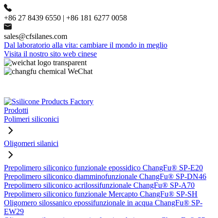
+86 27 8439 6550 | +86 181 6277 0058
sales@cfsilanes.com
Dal laboratorio alla vita: cambiare il mondo in meglio
Visita il nostro sito web cinese
Prodotti
Polimeri siliconici
Oligomeri silanici
Prepolimero siliconico funzionale epossidico ChangFu® SP-E20
Prepolimero siliconico diamminofunzionale ChangFu® SP-DN46
Prepolimero siliconico acrilossifunzionale ChangFu® SP-A70
Prepolimero siliconico funzionale Mercapto ChangFu® SP-SH
Oligomero silossanico epossifunzionale in acqua ChangFu® SP-
EW29