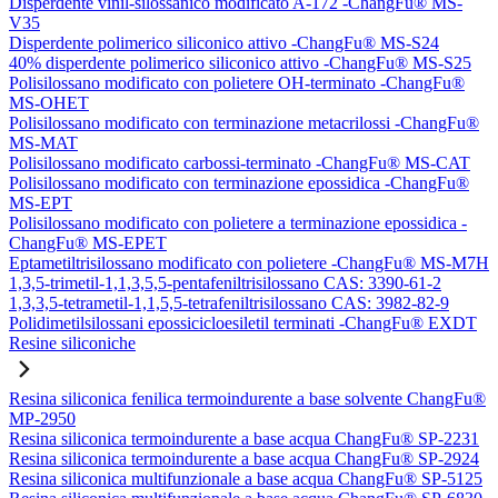
Disperdente vinil-silossanico modificato A-172 -ChangFu® MS-
V35
Disperdente polimerico siliconico attivo -ChangFu® MS-S24
40% disperdente polimerico siliconico attivo -ChangFu® MS-S25
Polisilossano modificato con polietere OH-terminato -ChangFu®
MS-OHET
Polisilossano modificato con terminazione metacrilossi -ChangFu®
MS-MAT
Polisilossano modificato carbossi-terminato -ChangFu® MS-CAT
Polisilossano modificato con terminazione epossidica -ChangFu®
MS-EPT
Polisilossano modificato con polietere a terminazione epossidica -
ChangFu® MS-EPET
Eptametiltrisilossano modificato con polietere -ChangFu® MS-M7H
1,3,5-trimetil-1,1,3,5,5-pentafeniltrisilossano CAS: 3390-61-2
1,3,3,5-tetrametil-1,1,5,5-tetrafeniltrisilossano CAS: 3982-82-9
Polidimetilsilossani epossicicloesiletil terminati -ChangFu® EXDT
Resine siliconiche
Resina siliconica fenilica termoindurente a base solvente ChangFu®
MP-2950
Resina siliconica termoindurente a base acqua ChangFu® SP-2231
Resina siliconica termoindurente a base acqua ChangFu® SP-2924
Resina siliconica multifunzionale a base acqua ChangFu® SP-5125