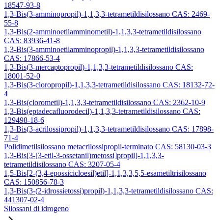
18547-93-8
1,3-Bis(3-amminopropil)-1,1,3,3-tetrametildisilossano CAS: 2469-
55-8
1,3-Bis(2-amminoetilamminometil)-1,1,3,3-tetrametildisilossano
CAS: 83936-41-8
1,3-Bis(3-amminoetilamminopropil)-1,1,3,3-tetrametildisilossano
CAS: 17866-53-4
1,3-Bis(3-mercaptopropil)-1,1,3,3-tetrametildisilossano CAS:
18001-52-0
1,3-Bis(3-cloropropil)-1,1,3,3-tetrametildisilossano CAS: 18132-72-
4
1,3-Bis(clorometil)-1,1,3,3-tetrametildisilossano CAS: 2362-10-9
1,3-Bis(eptadecafluorodecil)-1,1,3,3-tetrametildisilossano CAS:
129498-18-6
1,3-Bis(3-acrilossipropil)-1,1,3,3-tetrametildisilossano CAS: 17898-
71-4
Polidimetilsilossano metacrilossipropil-terminato CAS: 58130-03-3
1,3-Bis[3-[3-etil-3-ossetanil)metossi]propil]-1,1,3,3-
tetrametildisilossano CAS: 3207-05-4
1,5-Bis[2-(3,4-epossicicloesil)etil]-1,1,3,3,5,5-esametiltrisilossano
CAS: 150856-78-3
1,3-Bis(3-(2-idrossietossi)propil)-1,1,3,3-tetrametildisilossano CAS:
441307-02-4
Silossani di idrogeno