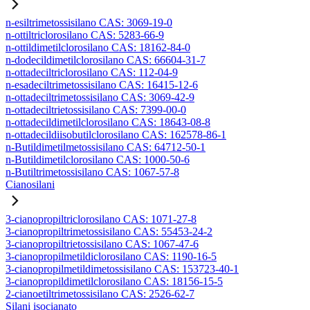
n-esiltrimetossisilano CAS: 3069-19-0
n-ottiltriclorosilano CAS: 5283-66-9
n-ottildimetilclorosilano CAS: 18162-84-0
n-dodecildimetilclorosilano CAS: 66604-31-7
n-ottadeciltriclorosilano CAS: 112-04-9
n-esadeciltrimetossisilano CAS: 16415-12-6
n-ottadeciltrimetossisilano CAS: 3069-42-9
n-ottadeciltrietossisilano CAS: 7399-00-0
n-ottadecildimetilclorosilano CAS: 18643-08-8
n-ottadecildiisobutilclorosilano CAS: 162578-86-1
n-Butildimetilmetossisilano CAS: 64712-50-1
n-Butildimetilclorosilano CAS: 1000-50-6
n-Butiltrimetossisilano CAS: 1067-57-8
Cianosilani
3-cianopropiltriclorosilano CAS: 1071-27-8
3-cianopropiltrimetossisilano CAS: 55453-24-2
3-cianopropiltrietossisilano CAS: 1067-47-6
3-cianopropilmetildiclorosilano CAS: 1190-16-5
3-cianopropilmetildimetossisilano CAS: 153723-40-1
3-cianopropildimetilclorosilano CAS: 18156-15-5
2-cianoetiltrimetossisilano CAS: 2526-62-7
Silani isocianato