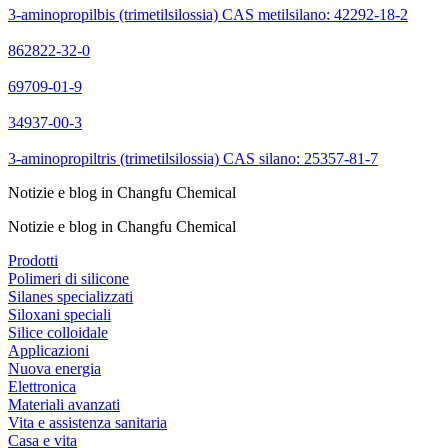
3-aminopropilbis (trimetilsilossia) CAS metilsilano: 42292-18-2
862822-32-0
69709-01-9
34937-00-3
3-aminopropiltris (trimetilsilossia) CAS silano: 25357-81-7
Notizie e blog in Changfu Chemical
Notizie e blog in Changfu Chemical
Prodotti
Polimeri di silicone
Silanes specializzati
Siloxani speciali
Silice colloidale
Applicazioni
Nuova energia
Elettronica
Materiali avanzati
Vita e assistenza sanitaria
Casa e vita