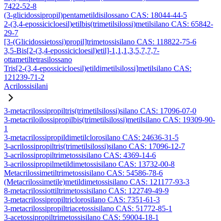
7422-52-8
(3-glicidossipropil)pentametildisilossano CAS: 18044-44-5
2-(3,4-epossicicloesil)etilbis(trimetilsilossi)metilsilano CAS: 65842-
29-7
[3-(Glicidossietossi)propil]trimetossisilano CAS: 118822-75-6
3,5-Bis[2-(3,4-epossicicloesil)etil]-1,1,1,3,5,7,7,7-
ottametiltetrasilossano
Tris[2-(3,4-epossicicloesil)etildimetilsilossi]metilsilano CAS:
121239-71-2
Acrilossisilani
3-metacrilossipropiltris(trimetilsilossi)silano CAS: 17096-07-0
3-metacriloilossipropilbis(trimetilsilossi)metilsilano CAS: 19309-90-
1
3-metacrilossipropildimetilclorosilano CAS: 24636-31-5
3-acrilossipropiltris(trimetilsilossi)silano CAS: 17096-12-7
3-acrilossipropiltrimetossisilano CAS: 4369-14-6
3-acrilossipropilmetildimetossisilano CAS: 13732-00-8
Metacrilossimetiltrimetossisilano CAS: 54586-78-6
(Metacrilossimetile)metildimetossisilano CAS: 121177-93-3
8-metacrilossiottiltrimetossisilano CAS: 122749-49-9
3-metacrilossipropiltriclorosilano CAS: 7351-61-3
3-metacrilossipropiltriacetossisilano CAS: 51772-85-1
3-acetossipropiltrimetossisilano CAS: 59004-18-1