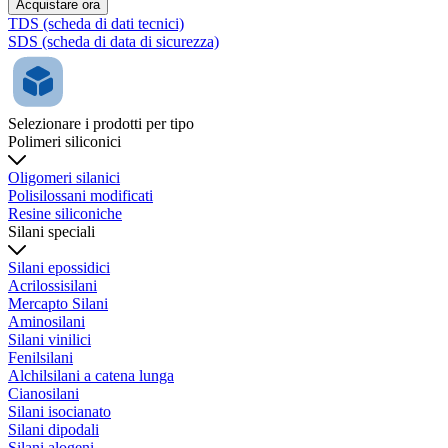
Acquistare ora
TDS (scheda di dati tecnici)
SDS (scheda di data di sicurezza)
Selezionare i prodotti per tipo
Polimeri siliconici
Oligomeri silanici
Polisilossani modificati
Resine siliconiche
Silani speciali
Silani epossidici
Acrilossisilani
Mercapto Silani
Aminosilani
Silani vinilici
Fenilsilani
Alchilsilani a catena lunga
Cianosilani
Silani isocianato
Silani dipodali
Silani alogeni