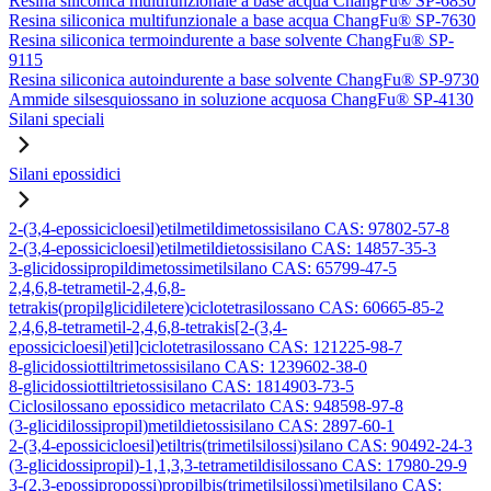
Resina siliconica multifunzionale a base acqua ChangFu® SP-6830
Resina siliconica multifunzionale a base acqua ChangFu® SP-7630
Resina siliconica termoindurente a base solvente ChangFu® SP-
9115
Resina siliconica autoindurente a base solvente ChangFu® SP-9730
Ammide silsesquiossano in soluzione acquosa ChangFu® SP-4130
Silani speciali
Silani epossidici
2-(3,4-epossicicloesil)etilmetildimetossisilano CAS: 97802-57-8
2-(3,4-epossicicloesil)etilmetildietossisilano CAS: 14857-35-3
3-glicidossipropildimetossimetilsilano CAS: 65799-47-5
2,4,6,8-tetrametil-2,4,6,8-
tetrakis(propilglicidiletere)ciclotetrasilossano CAS: 60665-85-2
2,4,6,8-tetrametil-2,4,6,8-tetrakis[2-(3,4-
epossicicloesil)etil]ciclotetrasilossano CAS: 121225-98-7
8-glicidossiottiltrimetossisilano CAS: 1239602-38-0
8-glicidossiottiltrietossisilano CAS: 1814903-73-5
Ciclosilossano epossidico metacrilato CAS: 948598-97-8
(3-glicidilossipropil)metildietossisilano CAS: 2897-60-1
2-(3,4-epossicicloesil)etiltris(trimetilsilossi)silano CAS: 90492-24-3
(3-glicidossipropil)-1,1,3,3-tetrametildisilossano CAS: 17980-29-9
3-(2,3-epossipropossi)propilbis(trimetilsilossi)metilsilano CAS: