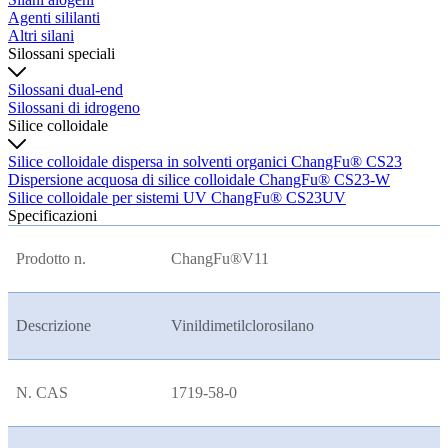
Agenti sililanti
Altri silani
Silossani speciali
Silossani dual-end
Silossani di idrogeno
Silice colloidale
Silice colloidale dispersa in solventi organici ChangFu® CS23
Dispersione acquosa di silice colloidale ChangFu® CS23-W
Silice colloidale per sistemi UV ChangFu® CS23UV
Specificazioni
Prodotto n.
ChangFu®V11
Descrizione
Vinildimetilclorosilano
N. CAS
1719-58-0