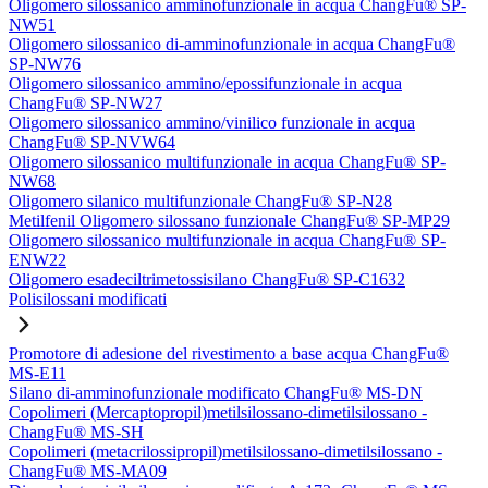
Oligomero silossanico amminofunzionale in acqua ChangFu® SP-
NW51
Oligomero silossanico di-amminofunzionale in acqua ChangFu®
SP-NW76
Oligomero silossanico ammino/epossifunzionale in acqua
ChangFu® SP-NW27
Oligomero silossanico ammino/vinilico funzionale in acqua
ChangFu® SP-NVW64
Oligomero silossanico multifunzionale in acqua ChangFu® SP-
NW68
Oligomero silanico multifunzionale ChangFu® SP-N28
Metilfenil Oligomero silossano funzionale ChangFu® SP-MP29
Oligomero silossanico multifunzionale in acqua ChangFu® SP-
ENW22
Oligomero esadeciltrimetossisilano ChangFu® SP-C1632
Polisilossani modificati
Promotore di adesione del rivestimento a base acqua ChangFu®
MS-E11
Silano di-amminofunzionale modificato ChangFu® MS-DN
Copolimeri (Mercaptopropil)metilsilossano-dimetilsilossano -
ChangFu® MS-SH
Copolimeri (metacrilossipropil)metilsilossano-dimetilsilossano -
ChangFu® MS-MA09