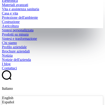
Elettronica
Materiali avanzati
Vita e assistenza sanitaria
Casa e vita
Protezione dell'ambiente
Costruzione
Agricoltura
Sintesi personalizzata
Prodotti su misura
Sintesi e trasformazione
Chi siamo
Profilo aziendale
Brochure aziendali
Notizia
Notizie dell'azienda
I blog
Contattaci
Italiano
English
Español