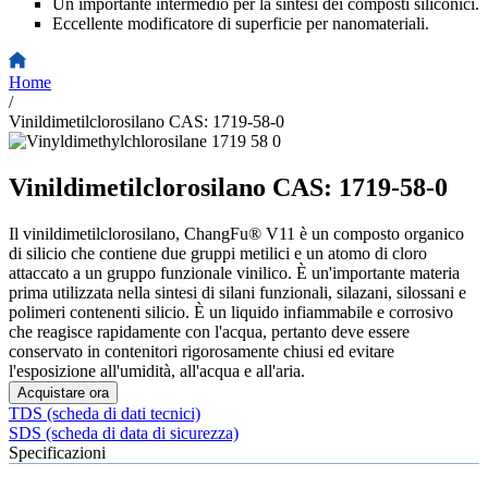
Un importante intermedio per la sintesi dei composti siliconici.
Eccellente modificatore di superficie per nanomateriali.
Home
/
Vinildimetilclorosilano CAS: 1719-58-0
Vinildimetilclorosilano CAS: 1719-58-0
Il vinildimetilclorosilano, ChangFu® V11 è un composto organico
di silicio che contiene due gruppi metilici e un atomo di cloro
attaccato a un gruppo funzionale vinilico. È un'importante materia
prima utilizzata nella sintesi di silani funzionali, silazani, silossani e
polimeri contenenti silicio. È un liquido infiammabile e corrosivo
che reagisce rapidamente con l'acqua, pertanto deve essere
conservato in contenitori rigorosamente chiusi ed evitare
l'esposizione all'umidità, all'acqua e all'aria.
Acquistare ora
TDS (scheda di dati tecnici)
SDS (scheda di data di sicurezza)
Specificazioni