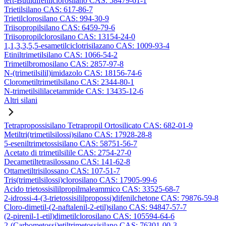
tert-Butildifenilclorosilano CAS: 58479-61-1
Trietilsilano CAS: 617-86-7
Trietilclorosilano CAS: 994-30-9
Triisopropilsilano CAS: 6459-79-6
Triisopropilclorosilano CAS: 13154-24-0
1,1,3,3,5,5-esametilciclotrisilazano CAS: 1009-93-4
Etiniltrimetilsilano CAS: 1066-54-2
Trimetilbromosilano CAS: 2857-97-8
N-(trimetilsilil)imidazolo CAS: 18156-74-6
Clorometiltrimetilsilano CAS: 2344-80-1
N-trimetilsililacetammide CAS: 13435-12-6
Altri silani
Tetrapropossisilano Tetrapropil Ortosilicato CAS: 682-01-9
Metiltri(trimetilsilossi)silano CAS: 17928-28-8
5-eseniltrimetossisilano CAS: 58751-56-7
Acetato di trimetilsilile CAS: 2754-27-0
Decametiltetrasilossano CAS: 141-62-8
Ottametiltrisilossano CAS: 107-51-7
Tris(trimetilsilossi)clorosilano CAS: 17905-99-6
Acido trietossisililpropilmaleammico CAS: 33525-68-7
2-idrossi-4-(3-trietossisililpropossi)difenilchetone CAS: 79876-59-8
Cloro-dimetil-(2-naftalenil-2-etil)silano CAS: 94847-57-7
(2-pirenil-1-etil)dimetilclorosilano CAS: 105594-64-6
2-(Carbometossi)etiltrimetossisilano CAS: 76301-00-3