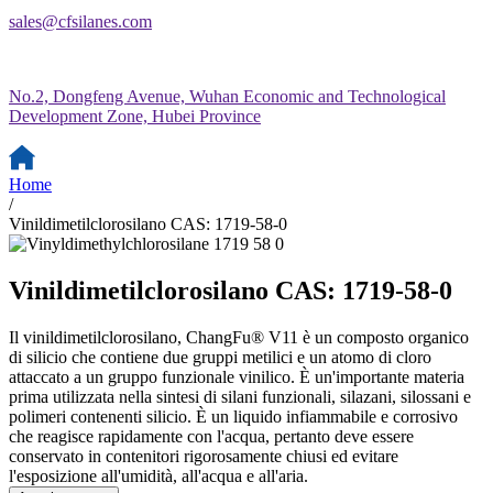
sales@cfsilanes.com
No.2, Dongfeng Avenue, Wuhan Economic and Technological
Development Zone, Hubei Province
Home
/
Vinildimetilclorosilano CAS: 1719-58-0
Vinildimetilclorosilano CAS: 1719-58-0
Il vinildimetilclorosilano, ChangFu® V11 è un composto organico
di silicio che contiene due gruppi metilici e un atomo di cloro
attaccato a un gruppo funzionale vinilico. È un'importante materia
prima utilizzata nella sintesi di silani funzionali, silazani, silossani e
polimeri contenenti silicio. È un liquido infiammabile e corrosivo
che reagisce rapidamente con l'acqua, pertanto deve essere
conservato in contenitori rigorosamente chiusi ed evitare
l'esposizione all'umidità, all'acqua e all'aria.