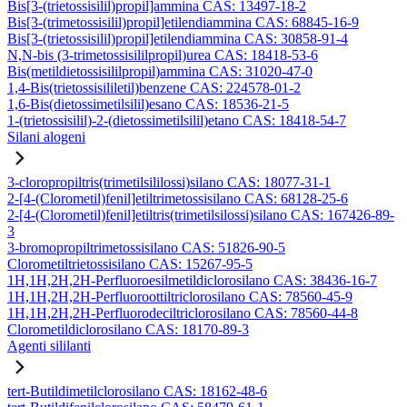
Bis[3-(trietossisilil)propil]ammina CAS: 13497-18-2
Bis[3-(trimetossisilil)propil]etilendiammina CAS: 68845-16-9
Bis[3-(trietossisilil)propil]etilendiammina CAS: 30858-91-4
N,N-bis (3-trimetossisililpropil)urea CAS: 18418-53-6
Bis(metildietossisililpropil)ammina CAS: 31020-47-0
1,4-Bis(trietossisililetil)benzene CAS: 224578-01-2
1,6-Bis(dietossimetilsilil)esano CAS: 18536-21-5
1-(trietossisilil)-2-(dietossimetilsilil)etano CAS: 18418-54-7
Silani alogeni
3-cloropropiltris(trimetilsililossi)silano CAS: 18077-31-1
2-[4-(Clorometil)fenil]etiltrimetossisilano CAS: 68128-25-6
2-[4-(Clorometil)fenil]etiltris(trimetilsilossi)silano CAS: 167426-89-
3
3-bromopropiltrimetossisilano CAS: 51826-90-5
Clorometiltrietossisilano CAS: 15267-95-5
1H,1H,2H,2H-Perfluoroesilmetildiclorosilano CAS: 38436-16-7
1H,1H,2H,2H-Perfluoroottiltriclorosilano CAS: 78560-45-9
1H,1H,2H,2H-Perfluorodeciltriclorosilano CAS: 78560-44-8
Clorometildiclorosilano CAS: 18170-89-3
Agenti sililanti
tert-Butildimetilclorosilano CAS: 18162-48-6