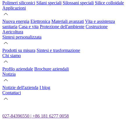
Polimeri siliconici
Silani speciali
Silossani speciali
Silice colloidale
Applicazioni
Nuova energia
Elettronica
Materiali avanzati
Vita e assistenza
sanitaria
Casa e vita
Protezione dell'ambiente
Costruzione
Agricoltura
Sintesi personalizzata
Prodotti su misura
Sintesi e trasformazione
Chi siamo
Profilo aziendale
Brochure aziendali
Notizia
Notizie dell'azienda
I blog
Contattaci
027-84396550 | +86 181 6277 0058