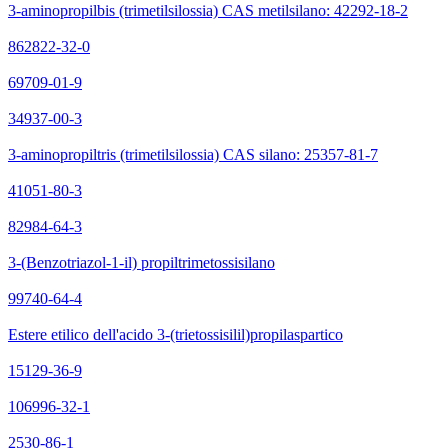
3-aminopropilbis (trimetilsilossia) CAS metilsilano: 42292-18-2
862822-32-0
69709-01-9
34937-00-3
3-aminopropiltris (trimetilsilossia) CAS silano: 25357-81-7
41051-80-3
82984-64-3
3-(Benzotriazol-1-il) propiltrimetossisilano
99740-64-4
Estere etilico dell'acido 3-(trietossisilil)propilaspartico
15129-36-9
106996-32-1
2530-86-1