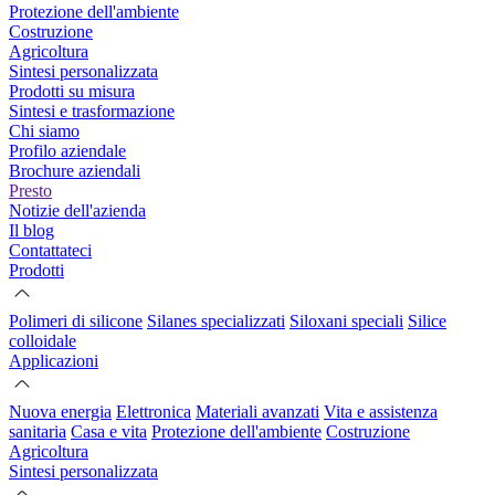
Protezione dell'ambiente
Costruzione
Agricoltura
Sintesi personalizzata
Prodotti su misura
Sintesi e trasformazione
Chi siamo
Profilo aziendale
Brochure aziendali
Presto
Notizie dell'azienda
Il blog
Contattateci
Prodotti
Polimeri di silicone
Silanes specializzati
Siloxani speciali
Silice
colloidale
Applicazioni
Nuova energia
Elettronica
Materiali avanzati
Vita e assistenza
sanitaria
Casa e vita
Protezione dell'ambiente
Costruzione
Agricoltura
Sintesi personalizzata