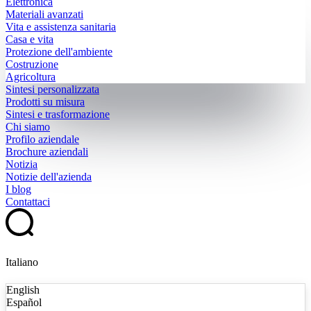
Elettronica
Materiali avanzati
Vita e assistenza sanitaria
Casa e vita
Protezione dell'ambiente
Costruzione
Agricoltura
Sintesi personalizzata
Prodotti su misura
Sintesi e trasformazione
Chi siamo
Profilo aziendale
Brochure aziendali
Notizia
Notizie dell'azienda
I blog
Contattaci
Italiano
English
Español