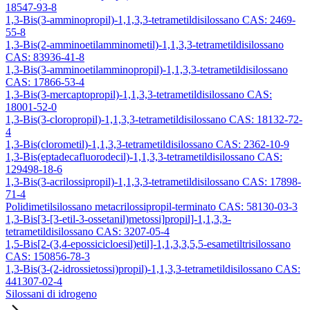
18547-93-8
1,3-Bis(3-amminopropil)-1,1,3,3-tetrametildisilossano CAS: 2469-
55-8
1,3-Bis(2-amminoetilamminometil)-1,1,3,3-tetrametildisilossano
CAS: 83936-41-8
1,3-Bis(3-amminoetilamminopropil)-1,1,3,3-tetrametildisilossano
CAS: 17866-53-4
1,3-Bis(3-mercaptopropil)-1,1,3,3-tetrametildisilossano CAS:
18001-52-0
1,3-Bis(3-cloropropil)-1,1,3,3-tetrametildisilossano CAS: 18132-72-
4
1,3-Bis(clorometil)-1,1,3,3-tetrametildisilossano CAS: 2362-10-9
1,3-Bis(eptadecafluorodecil)-1,1,3,3-tetrametildisilossano CAS:
129498-18-6
1,3-Bis(3-acrilossipropil)-1,1,3,3-tetrametildisilossano CAS: 17898-
71-4
Polidimetilsilossano metacrilossipropil-terminato CAS: 58130-03-3
1,3-Bis[3-[3-etil-3-ossetanil)metossi]propil]-1,1,3,3-
tetrametildisilossano CAS: 3207-05-4
1,5-Bis[2-(3,4-epossicicloesil)etil]-1,1,3,3,5,5-esametiltrisilossano
CAS: 150856-78-3
1,3-Bis(3-(2-idrossietossi)propil)-1,1,3,3-tetrametildisilossano CAS:
441307-02-4
Silossani di idrogeno