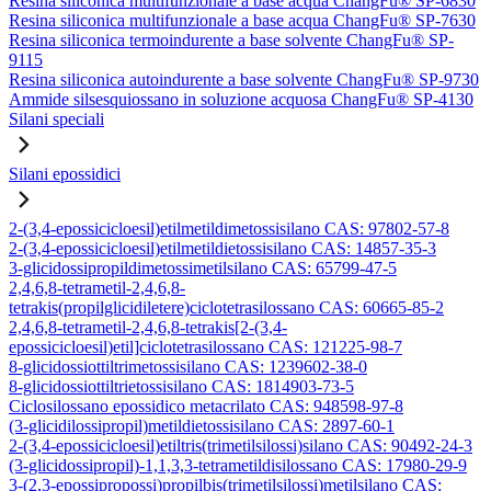
Resina siliconica multifunzionale a base acqua ChangFu® SP-6830
Resina siliconica multifunzionale a base acqua ChangFu® SP-7630
Resina siliconica termoindurente a base solvente ChangFu® SP-
9115
Resina siliconica autoindurente a base solvente ChangFu® SP-9730
Ammide silsesquiossano in soluzione acquosa ChangFu® SP-4130
Silani speciali
Silani epossidici
2-(3,4-epossicicloesil)etilmetildimetossisilano CAS: 97802-57-8
2-(3,4-epossicicloesil)etilmetildietossisilano CAS: 14857-35-3
3-glicidossipropildimetossimetilsilano CAS: 65799-47-5
2,4,6,8-tetrametil-2,4,6,8-
tetrakis(propilglicidiletere)ciclotetrasilossano CAS: 60665-85-2
2,4,6,8-tetrametil-2,4,6,8-tetrakis[2-(3,4-
epossicicloesil)etil]ciclotetrasilossano CAS: 121225-98-7
8-glicidossiottiltrimetossisilano CAS: 1239602-38-0
8-glicidossiottiltrietossisilano CAS: 1814903-73-5
Ciclosilossano epossidico metacrilato CAS: 948598-97-8
(3-glicidilossipropil)metildietossisilano CAS: 2897-60-1
2-(3,4-epossicicloesil)etiltris(trimetilsilossi)silano CAS: 90492-24-3
(3-glicidossipropil)-1,1,3,3-tetrametildisilossano CAS: 17980-29-9
3-(2,3-epossipropossi)propilbis(trimetilsilossi)metilsilano CAS: