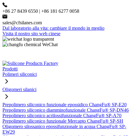
+86 27 8439 6550 | +86 181 6277 0058
sales@cfsilanes.com
Dal laboratorio alla vita: cambiare il mondo in meglio
Visita il nostro sito web cinese
Prodotti
Polimeri siliconici
Oligomeri silanici
Prepolimero siliconico funzionale epossidico ChangFu® SP-E20
Prepolimero siliconico diamminofunzionale ChangFu® SP-DN46
Prepolimero siliconico acrilossifunzionale ChangFu® SP-A70
Prepolimero siliconico funzionale Mercapto ChangFu® SP-SH
Oligomero silossanico epossifunzionale in acqua ChangFu® SP-
EW29