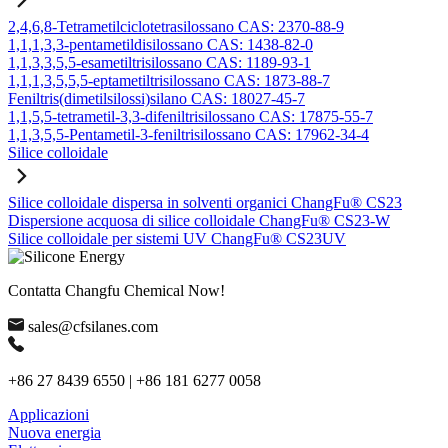
2,4,6,8-Tetrametilciclotetrasilossano CAS: 2370-88-9
1,1,1,3,3-pentametildisilossano CAS: 1438-82-0
1,1,3,3,5,5-esametiltrisilossano CAS: 1189-93-1
1,1,1,3,5,5,5-eptametiltrisilossano CAS: 1873-88-7
Feniltris(dimetilsilossi)silano CAS: 18027-45-7
1,1,5,5-tetrametil-3,3-difeniltrisilossano CAS: 17875-55-7
1,1,3,5,5-Pentametil-3-feniltrisilossano CAS: 17962-34-4
Silice colloidale
Silice colloidale dispersa in solventi organici ChangFu® CS23
Dispersione acquosa di silice colloidale ChangFu® CS23-W
Silice colloidale per sistemi UV ChangFu® CS23UV
Contatta Changfu Chemical Now!
sales@cfsilanes.com
+86 27 8439 6550 | +86 181 6277 0058
Applicazioni
Nuova energia