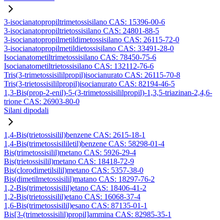
3-isocianatopropiltrimetossisilano CAS: 15396-00-6
3-isocianatopropiltrietossisilano CAS: 24801-88-5
3-isocianatopropilmetildimetossisilano CAS: 26115-72-0
3-isocianatopropilmetildietossisilano CAS: 33491-28-0
Isocianatometiltrimetossisilano CAS: 78450-75-6
Isocianatometiltrietossisilano CAS: 132112-76-6
Tris(3-trimetossisililpropil)isocianurato CAS: 26115-70-8
Tris(3-trietossisililpropil)isocianurato CAS: 82194-46-5
1,3-Bis(prop-2-enil)-5-(3-trimetossisililpropil)-1,3,5-triazinan-2,4,6-
trione CAS: 26903-80-0
Silani dipodali
1,4-Bis(trietossisilil)benzene CAS: 2615-18-1
1,4-Bis(trimetossisililetil)benzene CAS: 58298-01-4
Bis(trimetossisilil)metano CAS: 5926-29-4
Bis(trietossisilil)metano CAS: 18418-72-9
Bis(clorodimetilsilil)metano CAS: 5357-38-0
Bis(dimetilmetossisilil)matano CAS: 18297-76-2
1,2-Bis(trimetossisilil)etano CAS: 18406-41-2
1,2-Bis(trietossisilil)etano CAS: 16068-37-4
1,6-Bis(trimetossisilil)esano CAS: 87135-01-1
Bis[3-(trimetossisilil)propil]ammina CAS: 82985-35-1