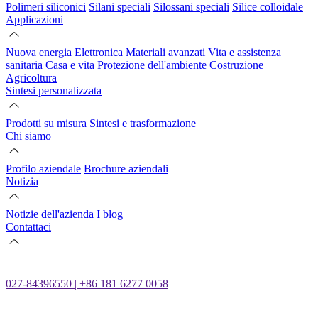
Polimeri siliconici
Silani speciali
Silossani speciali
Silice colloidale
Applicazioni
Nuova energia
Elettronica
Materiali avanzati
Vita e assistenza
sanitaria
Casa e vita
Protezione dell'ambiente
Costruzione
Agricoltura
Sintesi personalizzata
Prodotti su misura
Sintesi e trasformazione
Chi siamo
Profilo aziendale
Brochure aziendali
Notizia
Notizie dell'azienda
I blog
Contattaci
027-84396550 | +86 181 6277 0058