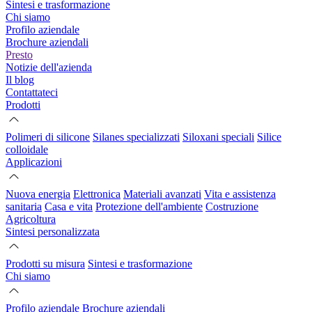
Sintesi e trasformazione
Chi siamo
Profilo aziendale
Brochure aziendali
Presto
Notizie dell'azienda
Il blog
Contattateci
Prodotti
Polimeri di silicone
Silanes specializzati
Siloxani speciali
Silice
colloidale
Applicazioni
Nuova energia
Elettronica
Materiali avanzati
Vita e assistenza
sanitaria
Casa e vita
Protezione dell'ambiente
Costruzione
Agricoltura
Sintesi personalizzata
Prodotti su misura
Sintesi e trasformazione
Chi siamo
Profilo aziendale
Brochure aziendali