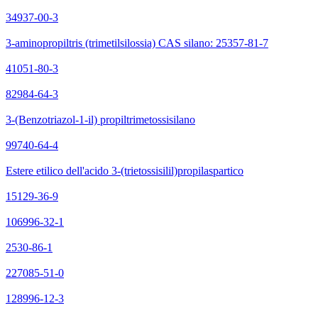
34937-00-3
3-aminopropiltris (trimetilsilossia) CAS silano: 25357-81-7
41051-80-3
82984-64-3
3-(Benzotriazol-1-il) propiltrimetossisilano
99740-64-4
Estere etilico dell'acido 3-(trietossisilil)propilaspartico
15129-36-9
106996-32-1
2530-86-1
227085-51-0
128996-12-3