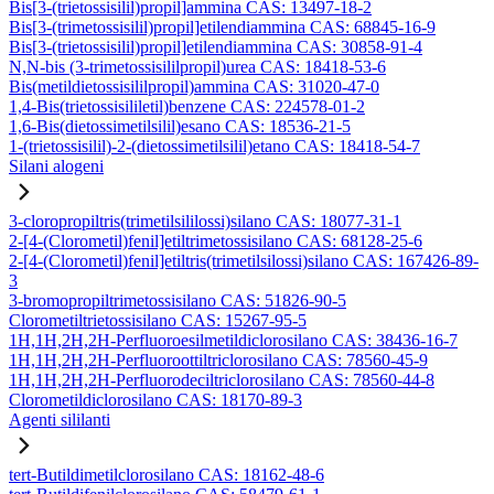
Bis[3-(trietossisilil)propil]ammina CAS: 13497-18-2
Bis[3-(trimetossisilil)propil]etilendiammina CAS: 68845-16-9
Bis[3-(trietossisilil)propil]etilendiammina CAS: 30858-91-4
N,N-bis (3-trimetossisililpropil)urea CAS: 18418-53-6
Bis(metildietossisililpropil)ammina CAS: 31020-47-0
1,4-Bis(trietossisililetil)benzene CAS: 224578-01-2
1,6-Bis(dietossimetilsilil)esano CAS: 18536-21-5
1-(trietossisilil)-2-(dietossimetilsilil)etano CAS: 18418-54-7
Silani alogeni
3-cloropropiltris(trimetilsililossi)silano CAS: 18077-31-1
2-[4-(Clorometil)fenil]etiltrimetossisilano CAS: 68128-25-6
2-[4-(Clorometil)fenil]etiltris(trimetilsilossi)silano CAS: 167426-89-
3
3-bromopropiltrimetossisilano CAS: 51826-90-5
Clorometiltrietossisilano CAS: 15267-95-5
1H,1H,2H,2H-Perfluoroesilmetildiclorosilano CAS: 38436-16-7
1H,1H,2H,2H-Perfluoroottiltriclorosilano CAS: 78560-45-9
1H,1H,2H,2H-Perfluorodeciltriclorosilano CAS: 78560-44-8
Clorometildiclorosilano CAS: 18170-89-3
Agenti sililanti
tert-Butildimetilclorosilano CAS: 18162-48-6