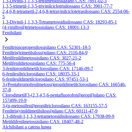
1,3-Divinil-1,1,3,3-tetrametildisilazano CAS: 7691-02-3
1,3,5-trimetil-1,3,5-trivinilciclotrisilossano CAS: 3901-77-7
2,4,6,8-tetrametil-2,4,6,8-tetravinilciclotetrasilossano CAS: 2554-06-
5
1,3-Divinil-1,1,3,3-Tetrametossidisilossano CAS: 18293-85-1
(4-vinilfenil)trimetossisilano CAS: 18001-13-3
Fenilsilani
Feniltrisisopropenilossisilano CAS: 52301-18-5
Feniltris(trimetilsilossi)silano CAS: 2116-84-9
Metilfenildimetossisilano CAS: 3027-21-2
Metilfenildietossisilano CAS: 775-56-4
3-fenilpropildimetilclorosilano CAS: 17146-09-7
6-fenilesiltriclorosilano CAS: 18035-33-1
6-fenilesildimetilclorosilano CAS: 97451-53-1
3-(Pentabromofenilmetossi)propildimetilclorosilano CAS: 166546-
37-8
Clorodimetil[3-(2,3,4,5,6-pentafluorofenil)propil]silano CAS:
157499-19-9
3-(p-metossifenil)propiltriclorosilano CAS: 163155-57-5
Feniltris(vinildimetilsilossi)silano CAS: 60111-47-9
1,3-difenil-1,1,3,3-tetrametossidisilossano CAS: 17938-09-9
Metildifenilmetossisilano CAS: 18407-48-2
Alchilsilani a catena lunga