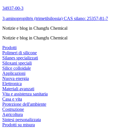
34937-00-3
3-aminopropiltris (trimetilsilossia) CAS silano: 25357-81-7
Notizie e blog in Changfu Chemical
Notizie e blog in Changfu Chemical
Prodotti
Polimeri di silicone
Silanes specializzati
Siloxani speciali
Silice colloidale
Applicazioni
Nuova energia
Elettronica
Materiali avanzati
Vita e assistenza sanitaria
Casa e vita
Protezione dell'ambiente
Costruzione
Agricoltura
Sintesi personalizzata
Prodotti su misura