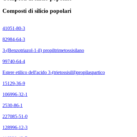
Composti di silicio popolari
41051-80-3
82984-64-3
3-(Benzotriazol-1-il) propiltrimetossisilano
99740-64-4
Estere etilico dell'acido 3-(trietossisilil)propilaspartico
15129-36-9
106996-32-1
2530-86-1
227085-51-0
128996-12-3