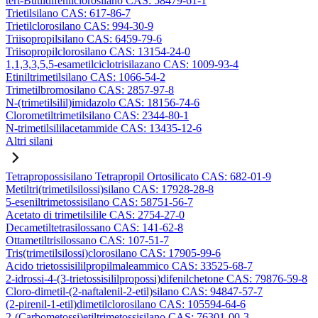
tert-Butildifenilclorosilano CAS: 58479-61-1
Trietilsilano CAS: 617-86-7
Trietilclorosilano CAS: 994-30-9
Triisopropilsilano CAS: 6459-79-6
Triisopropilclorosilano CAS: 13154-24-0
1,1,3,3,5,5-esametilciclotrisilazano CAS: 1009-93-4
Etiniltrimetilsilano CAS: 1066-54-2
Trimetilbromosilano CAS: 2857-97-8
N-(trimetilsilil)imidazolo CAS: 18156-74-6
Clorometiltrimetilsilano CAS: 2344-80-1
N-trimetilsililacetammide CAS: 13435-12-6
Altri silani
Tetrapropossisilano Tetrapropil Ortosilicato CAS: 682-01-9
Metiltri(trimetilsilossi)silano CAS: 17928-28-8
5-eseniltrimetossisilano CAS: 58751-56-7
Acetato di trimetilsilile CAS: 2754-27-0
Decametiltetrasilossano CAS: 141-62-8
Ottametiltrisilossano CAS: 107-51-7
Tris(trimetilsilossi)clorosilano CAS: 17905-99-6
Acido trietossisililpropilmaleammico CAS: 33525-68-7
2-idrossi-4-(3-trietossisililpropossi)difenilchetone CAS: 79876-59-8
Cloro-dimetil-(2-naftalenil-2-etil)silano CAS: 94847-57-7
(2-pirenil-1-etil)dimetilclorosilano CAS: 105594-64-6
2-(Carbometossi)etiltrimetossisilano CAS: 76301-00-3