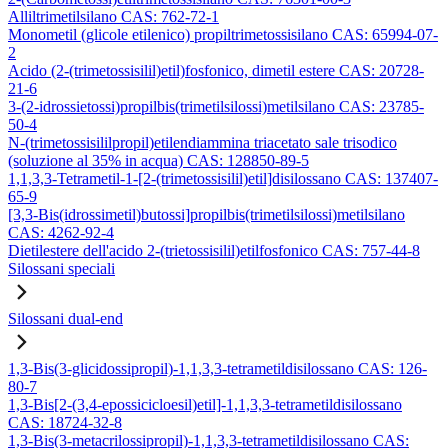
Alliltrimetilsilano CAS: 762-72-1
Monometil (glicole etilenico) propiltrimetossisilano CAS: 65994-07-
2
Acido (2-(trimetossisilil)etil)fosfonico, dimetil estere CAS: 20728-
21-6
3-(2-idrossietossi)propilbis(trimetilsilossi)metilsilano CAS: 23785-
50-4
N-(trimetossisililpropil)etilendiammina triacetato sale trisodico
(soluzione al 35% in acqua) CAS: 128850-89-5
1,1,3,3-Tetrametil-1-[2-(trimetossisilil)etil]disilossano CAS: 137407-
65-9
[3,3-Bis(idrossimetil)butossi]propilbis(trimetilsilossi)metilsilano
CAS: 4262-92-4
Dietilestere dell'acido 2-(trietossisilil)etilfosfonico CAS: 757-44-8
Silossani speciali
Silossani dual-end
1,3-Bis(3-glicidossipropil)-1,1,3,3-tetrametildisilossano CAS: 126-
80-7
1,3-Bis[2-(3,4-epossicicloesil)etil]-1,1,3,3-tetrametildisilossano
CAS: 18724-32-8
1,3-Bis(3-metacrilossipropil)-1,1,3,3-tetrametildisilossano CAS: