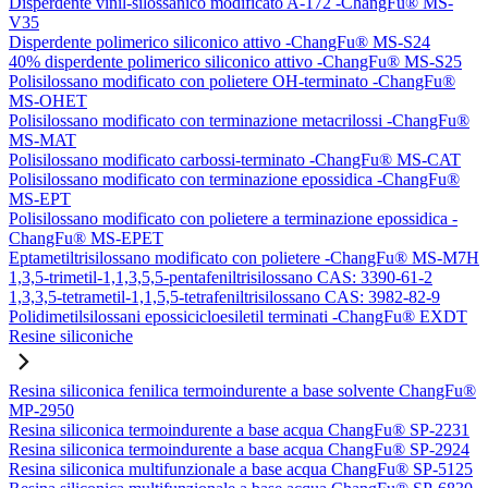
Disperdente vinil-silossanico modificato A-172 -ChangFu® MS-
V35
Disperdente polimerico siliconico attivo -ChangFu® MS-S24
40% disperdente polimerico siliconico attivo -ChangFu® MS-S25
Polisilossano modificato con polietere OH-terminato -ChangFu®
MS-OHET
Polisilossano modificato con terminazione metacrilossi -ChangFu®
MS-MAT
Polisilossano modificato carbossi-terminato -ChangFu® MS-CAT
Polisilossano modificato con terminazione epossidica -ChangFu®
MS-EPT
Polisilossano modificato con polietere a terminazione epossidica -
ChangFu® MS-EPET
Eptametiltrisilossano modificato con polietere -ChangFu® MS-M7H
1,3,5-trimetil-1,1,3,5,5-pentafeniltrisilossano CAS: 3390-61-2
1,3,3,5-tetrametil-1,1,5,5-tetrafeniltrisilossano CAS: 3982-82-9
Polidimetilsilossani epossicicloesiletil terminati -ChangFu® EXDT
Resine siliconiche
Resina siliconica fenilica termoindurente a base solvente ChangFu®
MP-2950
Resina siliconica termoindurente a base acqua ChangFu® SP-2231
Resina siliconica termoindurente a base acqua ChangFu® SP-2924
Resina siliconica multifunzionale a base acqua ChangFu® SP-5125