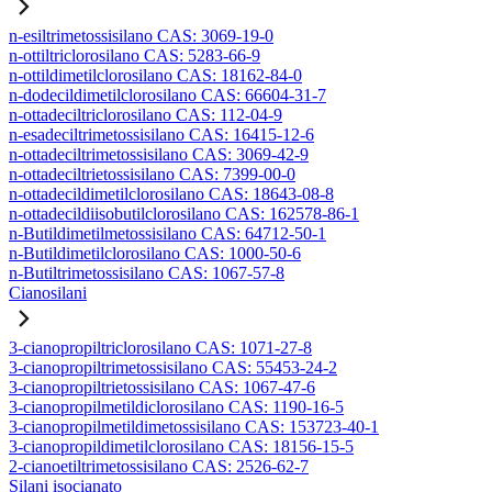
n-esiltrimetossisilano CAS: 3069-19-0
n-ottiltriclorosilano CAS: 5283-66-9
n-ottildimetilclorosilano CAS: 18162-84-0
n-dodecildimetilclorosilano CAS: 66604-31-7
n-ottadeciltriclorosilano CAS: 112-04-9
n-esadeciltrimetossisilano CAS: 16415-12-6
n-ottadeciltrimetossisilano CAS: 3069-42-9
n-ottadeciltrietossisilano CAS: 7399-00-0
n-ottadecildimetilclorosilano CAS: 18643-08-8
n-ottadecildiisobutilclorosilano CAS: 162578-86-1
n-Butildimetilmetossisilano CAS: 64712-50-1
n-Butildimetilclorosilano CAS: 1000-50-6
n-Butiltrimetossisilano CAS: 1067-57-8
Cianosilani
3-cianopropiltriclorosilano CAS: 1071-27-8
3-cianopropiltrimetossisilano CAS: 55453-24-2
3-cianopropiltrietossisilano CAS: 1067-47-6
3-cianopropilmetildiclorosilano CAS: 1190-16-5
3-cianopropilmetildimetossisilano CAS: 153723-40-1
3-cianopropildimetilclorosilano CAS: 18156-15-5
2-cianoetiltrimetossisilano CAS: 2526-62-7
Silani isocianato