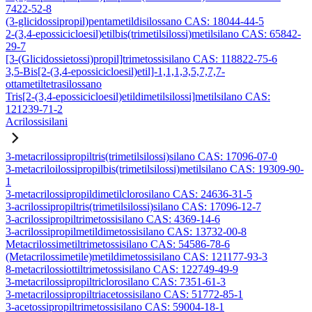
7422-52-8
(3-glicidossipropil)pentametildisilossano CAS: 18044-44-5
2-(3,4-epossicicloesil)etilbis(trimetilsilossi)metilsilano CAS: 65842-
29-7
[3-(Glicidossietossi)propil]trimetossisilano CAS: 118822-75-6
3,5-Bis[2-(3,4-epossicicloesil)etil]-1,1,1,3,5,7,7,7-
ottametiltetrasilossano
Tris[2-(3,4-epossicicloesil)etildimetilsilossi]metilsilano CAS:
121239-71-2
Acrilossisilani
3-metacrilossipropiltris(trimetilsilossi)silano CAS: 17096-07-0
3-metacriloilossipropilbis(trimetilsilossi)metilsilano CAS: 19309-90-
1
3-metacrilossipropildimetilclorosilano CAS: 24636-31-5
3-acrilossipropiltris(trimetilsilossi)silano CAS: 17096-12-7
3-acrilossipropiltrimetossisilano CAS: 4369-14-6
3-acrilossipropilmetildimetossisilano CAS: 13732-00-8
Metacrilossimetiltrimetossisilano CAS: 54586-78-6
(Metacrilossimetile)metildimetossisilano CAS: 121177-93-3
8-metacrilossiottiltrimetossisilano CAS: 122749-49-9
3-metacrilossipropiltriclorosilano CAS: 7351-61-3
3-metacrilossipropiltriacetossisilano CAS: 51772-85-1
3-acetossipropiltrimetossisilano CAS: 59004-18-1