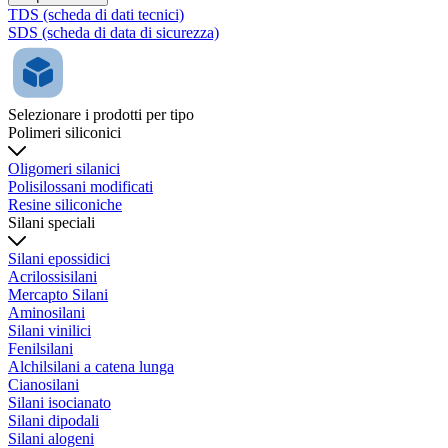
TDS (scheda di dati tecnici)
SDS (scheda di data di sicurezza)
Selezionare i prodotti per tipo
Polimeri siliconici
Oligomeri silanici
Polisilossani modificati
Resine siliconiche
Silani speciali
Silani epossidici
Acrilossisilani
Mercapto Silani
Aminosilani
Silani vinilici
Fenilsilani
Alchilsilani a catena lunga
Cianosilani
Silani isocianato
Silani dipodali
Silani alogeni