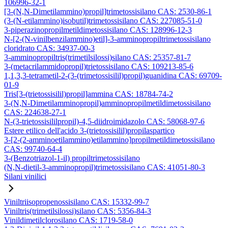
106996-32-1
[3-(N,N-Dimetilammino)propil]trimetossisilano CAS: 2530-86-1
(3-(N-etilammino)isobutil)trimetossisilano CAS: 227085-51-0
3-piperazinopropilmetildimetossisilano CAS: 128996-12-3
N-[2-(N-vinilbenzilammino)etil]-3-amminopropiltrimetossisilano
cloridrato CAS: 34937-00-3
3-amminopropiltris(trimetilsilossi)silano CAS: 25357-81-7
3-(metacrilammidopropil)trietossisilano CAS: 109213-85-6
1,1,3,3-tetrametil-2-(3-(trimetossisilil)propil)guanidina CAS: 69709-
01-9
Tris[3-(trietossisilil)propil]ammina CAS: 18784-74-2
3-(N,N-Dimetilamminopropil)amminopropilmetildimetossisilano
CAS: 224638-27-1
N-(3-trietossisililpropil)-4,5-diidroimidazolo CAS: 58068-97-6
Estere etilico dell'acido 3-(trietossisilil)propilaspartico
3-[2-(2-amminoetilammino)etilammino]propilmetildimetossisilano
CAS: 99740-64-4
3-(Benzotriazol-1-il) propiltrimetossisilano
(N,N-dietil-3-amminopropil)trimetossisilano CAS: 41051-80-3
Silani vinilici
Viniltriisopropenossisilano CAS: 15332-99-7
Viniltris(trimetilsilossi)silano CAS: 5356-84-3
Vinildimetilclorosilano CAS: 1719-58-0