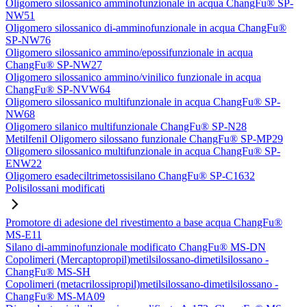
Oligomero silossanico amminofunzionale in acqua ChangFu® SP-
NW51
Oligomero silossanico di-amminofunzionale in acqua ChangFu®
SP-NW76
Oligomero silossanico ammino/epossifunzionale in acqua
ChangFu® SP-NW27
Oligomero silossanico ammino/vinilico funzionale in acqua
ChangFu® SP-NVW64
Oligomero silossanico multifunzionale in acqua ChangFu® SP-
NW68
Oligomero silanico multifunzionale ChangFu® SP-N28
Metilfenil Oligomero silossano funzionale ChangFu® SP-MP29
Oligomero silossanico multifunzionale in acqua ChangFu® SP-
ENW22
Oligomero esadeciltrimetossisilano ChangFu® SP-C1632
Polisilossani modificati
Promotore di adesione del rivestimento a base acqua ChangFu®
MS-E11
Silano di-amminofunzionale modificato ChangFu® MS-DN
Copolimeri (Mercaptopropil)metilsilossano-dimetilsilossano -
ChangFu® MS-SH
Copolimeri (metacrilossipropil)metilsilossano-dimetilsilossano -
ChangFu® MS-MA09