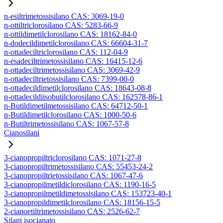
n-esiltrimetossisilano CAS: 3069-19-0
n-ottiltriclorosilano CAS: 5283-66-9
n-ottildimetilclorosilano CAS: 18162-84-0
n-dodecildimetilclorosilano CAS: 66604-31-7
n-ottadeciltriclorosilano CAS: 112-04-9
n-esadeciltrimetossisilano CAS: 16415-12-6
n-ottadeciltrimetossisilano CAS: 3069-42-9
n-ottadeciltrietossisilano CAS: 7399-00-0
n-ottadecildimetilclorosilano CAS: 18643-08-8
n-ottadecildiisobutilclorosilano CAS: 162578-86-1
n-Butildimetilmetossisilano CAS: 64712-50-1
n-Butildimetilclorosilano CAS: 1000-50-6
n-Butiltrimetossisilano CAS: 1067-57-8
Cianosilani
3-cianopropiltriclorosilano CAS: 1071-27-8
3-cianopropiltrimetossisilano CAS: 55453-24-2
3-cianopropiltrietossisilano CAS: 1067-47-6
3-cianopropilmetildiclorosilano CAS: 1190-16-5
3-cianopropilmetildimetossisilano CAS: 153723-40-1
3-cianopropildimetilclorosilano CAS: 18156-15-5
2-cianoetiltrimetossisilano CAS: 2526-62-7
Silani isocianato