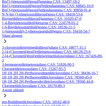
Bis[3-(trietossisilil)propil]ammina CAS: 13497-18-2
Bis[3-(trimetossisilil)propil]etilendiammina CAS: 68845-16-9
Bis[3-(trietossisilil)propil]etilendiammina CAS: 30858-91-4
N,N-bis (3-trimetossisililpropil)urea CAS: 18418-53-6
Bis(metildietossisililpropil)ammina CAS: 31020-47-0
1,4-Bis(trietossisililetil)benzene CAS: 224578-01-2
1,6-Bis(dietossimetilsilil)esano CAS: 18536-21-5
1-(trietossisilil)-2-(dietossimetilsilil)etano CAS: 18418-54-7
Silani alogeni
3-cloropropiltris(trimetilsililossi)silano CAS: 18077-31-1
2-[4-(Clorometil)fenil]etiltrimetossisilano CAS: 68128-25-6
2-[4-(Clorometil)fenil]etiltris(trimetilsilossi)silano CAS: 167426-89-
3
3-bromopropiltrimetossisilano CAS: 51826-90-5
Clorometiltrietossisilano CAS: 15267-95-5
1H,1H,2H,2H-Perfluoroesilmetildiclorosilano CAS: 38436-16-7
1H,1H,2H,2H-Perfluoroottiltriclorosilano CAS: 78560-45-9
1H,1H,2H,2H-Perfluorodeciltriclorosilano CAS: 78560-44-8
Clorometildiclorosilano CAS: 18170-89-3
Agenti sililanti
tert-Butildimetilclorosilano CAS: 18162-48-6