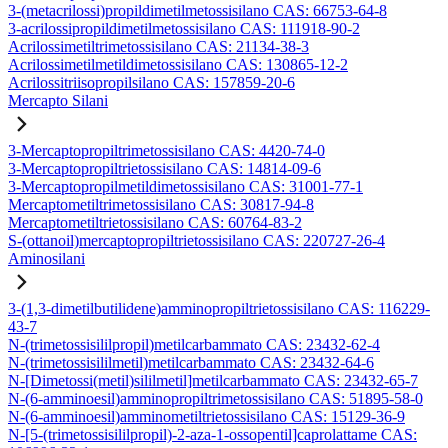
3-(metacrilossi)propildimetilmetossisilano CAS: 66753-64-8
3-acrilossipropildimetilmetossisilano CAS: 111918-90-2
Acrilossimetiltrimetossisilano CAS: 21134-38-3
Acrilossimetilmetildimetossisilano CAS: 130865-12-2
Acrilossitriisopropilsilano CAS: 157859-20-6
Mercapto Silani
3-Mercaptopropiltrimetossisilano CAS: 4420-74-0
3-Mercaptopropiltrietossisilano CAS: 14814-09-6
3-Mercaptopropilmetildimetossisilano CAS: 31001-77-1
Mercaptometiltrimetossisilano CAS: 30817-94-8
Mercaptometiltrietossisilano CAS: 60764-83-2
S-(ottanoil)mercaptopropiltrietossisilano CAS: 220727-26-4
Aminosilani
3-(1,3-dimetilbutilidene)amminopropiltrietossisilano CAS: 116229-
43-7
N-(trimetossisililpropil)metilcarbammato CAS: 23432-62-4
N-(trimetossisililmetil)metilcarbammato CAS: 23432-64-6
N-[Dimetossi(metil)sililmetil]metilcarbammato CAS: 23432-65-7
N-(6-amminoesil)amminopropiltrimetossisilano CAS: 51895-58-0
N-(6-amminoesil)amminometiltrietossisilano CAS: 15129-36-9
N-[5-(trimetossisililpropil)-2-aza-1-ossopentil]caprolattame CAS: