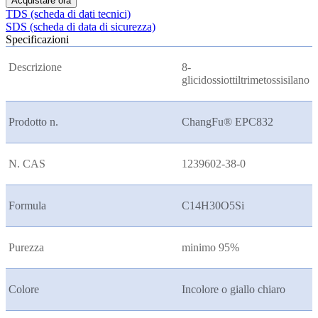
Acquistare ora
TDS (scheda di dati tecnici)
SDS (scheda di data di sicurezza)
Specificazioni
Descrizione
8-
glicidossiottiltrimetossisilano
Prodotto n.
ChangFu® EPC832
N. CAS
1239602-38-0
Formula
C14H30O5Si
Purezza
minimo 95%
Colore
Incolore o giallo chiaro