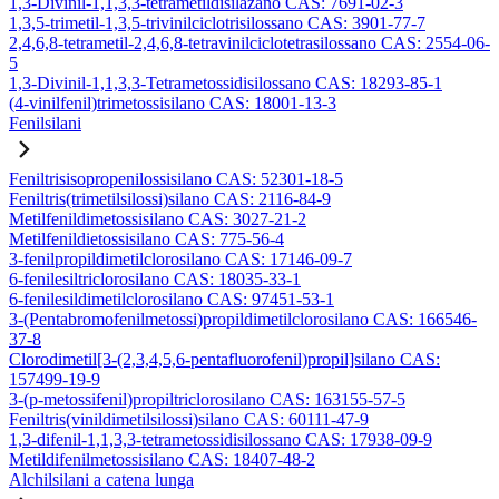
1,3-Divinil-1,1,3,3-tetrametildisilazano CAS: 7691-02-3
1,3,5-trimetil-1,3,5-trivinilciclotrisilossano CAS: 3901-77-7
2,4,6,8-tetrametil-2,4,6,8-tetravinilciclotetrasilossano CAS: 2554-06-
5
1,3-Divinil-1,1,3,3-Tetrametossidisilossano CAS: 18293-85-1
(4-vinilfenil)trimetossisilano CAS: 18001-13-3
Fenilsilani
Feniltrisisopropenilossisilano CAS: 52301-18-5
Feniltris(trimetilsilossi)silano CAS: 2116-84-9
Metilfenildimetossisilano CAS: 3027-21-2
Metilfenildietossisilano CAS: 775-56-4
3-fenilpropildimetilclorosilano CAS: 17146-09-7
6-fenilesiltriclorosilano CAS: 18035-33-1
6-fenilesildimetilclorosilano CAS: 97451-53-1
3-(Pentabromofenilmetossi)propildimetilclorosilano CAS: 166546-
37-8
Clorodimetil[3-(2,3,4,5,6-pentafluorofenil)propil]silano CAS:
157499-19-9
3-(p-metossifenil)propiltriclorosilano CAS: 163155-57-5
Feniltris(vinildimetilsilossi)silano CAS: 60111-47-9
1,3-difenil-1,1,3,3-tetrametossidisilossano CAS: 17938-09-9
Metildifenilmetossisilano CAS: 18407-48-2
Alchilsilani a catena lunga