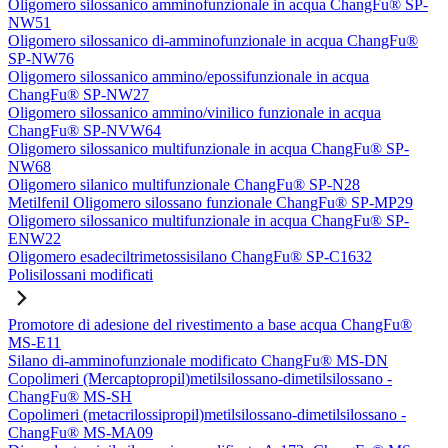
Oligomero silossanico amminofunzionale in acqua ChangFu® SP-
NW51
Oligomero silossanico di-amminofunzionale in acqua ChangFu®
SP-NW76
Oligomero silossanico ammino/epossifunzionale in acqua
ChangFu® SP-NW27
Oligomero silossanico ammino/vinilico funzionale in acqua
ChangFu® SP-NVW64
Oligomero silossanico multifunzionale in acqua ChangFu® SP-
NW68
Oligomero silanico multifunzionale ChangFu® SP-N28
Metilfenil Oligomero silossano funzionale ChangFu® SP-MP29
Oligomero silossanico multifunzionale in acqua ChangFu® SP-
ENW22
Oligomero esadeciltrimetossisilano ChangFu® SP-C1632
Polisilossani modificati
Promotore di adesione del rivestimento a base acqua ChangFu®
MS-E11
Silano di-amminofunzionale modificato ChangFu® MS-DN
Copolimeri (Mercaptopropil)metilsilossano-dimetilsilossano -
ChangFu® MS-SH
Copolimeri (metacrilossipropil)metilsilossano-dimetilsilossano -
ChangFu® MS-MA09