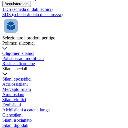
Acquistare ora
TDS (scheda di dati tecnici)
SDS (scheda di data di sicurezza)
Selezionare i prodotti per tipo
Polimeri siliconici
Oligomeri silanici
Polisilossani modificati
Resine siliconiche
Silani speciali
Silani epossidici
Acrilossisilani
Mercapto Silani
Aminosilani
Silani vinilici
Fenilsilani
Alchilsilani a catena lunga
Cianosilani
Silani isocianato
Silani dipodali