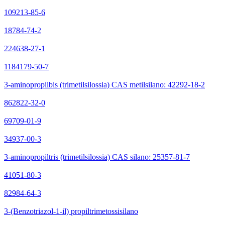
109213-85-6
18784-74-2
224638-27-1
1184179-50-7
3-aminopropilbis (trimetilsilossia) CAS metilsilano: 42292-18-2
862822-32-0
69709-01-9
34937-00-3
3-aminopropiltris (trimetilsilossia) CAS silano: 25357-81-7
41051-80-3
82984-64-3
3-(Benzotriazol-1-il) propiltrimetossisilano