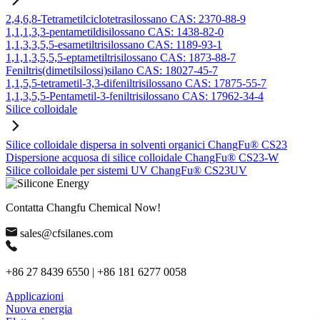
2,4,6,8-Tetrametilciclotetrasilossano CAS: 2370-88-9
1,1,1,3,3-pentametildisilossano CAS: 1438-82-0
1,1,3,3,5,5-esametiltrisilossano CAS: 1189-93-1
1,1,1,3,5,5,5-eptametiltrisilossano CAS: 1873-88-7
Feniltris(dimetilsilossi)silano CAS: 18027-45-7
1,1,5,5-tetrametil-3,3-difeniltrisilossano CAS: 17875-55-7
1,1,3,5,5-Pentametil-3-feniltrisilossano CAS: 17962-34-4
Silice colloidale
Silice colloidale dispersa in solventi organici ChangFu® CS23
Dispersione acquosa di silice colloidale ChangFu® CS23-W
Silice colloidale per sistemi UV ChangFu® CS23UV
Contatta Changfu Chemical Now!
sales@cfsilanes.com
+86 27 8439 6550 | +86 181 6277 0058
Applicazioni
Nuova energia