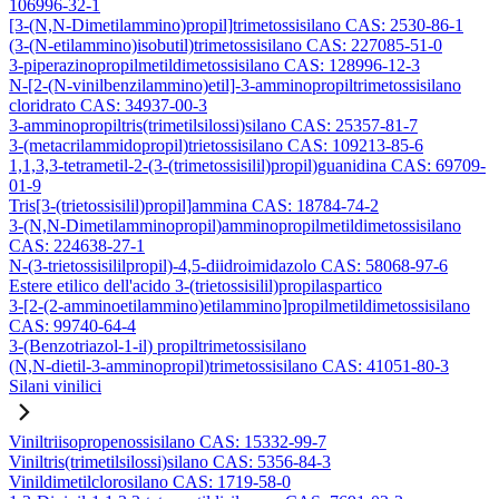
106996-32-1
[3-(N,N-Dimetilammino)propil]trimetossisilano CAS: 2530-86-1
(3-(N-etilammino)isobutil)trimetossisilano CAS: 227085-51-0
3-piperazinopropilmetildimetossisilano CAS: 128996-12-3
N-[2-(N-vinilbenzilammino)etil]-3-amminopropiltrimetossisilano
cloridrato CAS: 34937-00-3
3-amminopropiltris(trimetilsilossi)silano CAS: 25357-81-7
3-(metacrilammidopropil)trietossisilano CAS: 109213-85-6
1,1,3,3-tetrametil-2-(3-(trimetossisilil)propil)guanidina CAS: 69709-
01-9
Tris[3-(trietossisilil)propil]ammina CAS: 18784-74-2
3-(N,N-Dimetilamminopropil)amminopropilmetildimetossisilano
CAS: 224638-27-1
N-(3-trietossisililpropil)-4,5-diidroimidazolo CAS: 58068-97-6
Estere etilico dell'acido 3-(trietossisilil)propilaspartico
3-[2-(2-amminoetilammino)etilammino]propilmetildimetossisilano
CAS: 99740-64-4
3-(Benzotriazol-1-il) propiltrimetossisilano
(N,N-dietil-3-amminopropil)trimetossisilano CAS: 41051-80-3
Silani vinilici
Viniltriisopropenossisilano CAS: 15332-99-7
Viniltris(trimetilsilossi)silano CAS: 5356-84-3
Vinildimetilclorosilano CAS: 1719-58-0