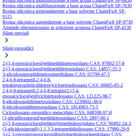
Resina siliconica multifunzionale a base acqua ChangFu® SP-6830
Resina siliconica multifunzionale a base acqua ChangFu® SP-7630
Resina siliconica termoindurente a base solvente ChangFu® SP-
9115
Resina siliconica autoindurente a base solvente ChangFu® SP-9730
Ammide silsesquiossano in soluzione acquosa ChangFu® SP-4130
Silani speciali
Silani epossidici
2-(3,4-epossicicloesil)etilmetildimetossisilano CAS: 97802-57-8
2-(3,4-epossicicloesil)etilmetildietossisilano CAS: 14857-35-3
3-glicidossipropildimetossimetilsilano CAS: 65799-47-5
2,4,6,8-tetrametil-2,4,6,8-
tetrakis(propilglicidiletere)ciclotetrasilossano CAS: 60665-85-2
2,4,6,8-tetrametil-2,4,6,8-tetrakis[2-(3,4-
epossicicloesil)etil]ciclotetrasilossano CAS: 121225-98-7
8-glicidossiottiltrimetossisilano CAS: 1239602-38-0
8-glicidossiottiltrietossisilano CAS: 1814903-73-5
Ciclosilossano epossidico metacrilato CAS: 948598-97-8
(3-glicidilossipropil)metildietossisilano CAS: 2897-60-1
2-(3,4-epossicicloesil)etiltris(trimetilsilossi)silano CAS: 90492-24-3
(3-glicidossipropil)-1,1,3,3-tetrametildisilossano CAS: 17980-29-9
3-(2,3-epossipropossi)propilbis(trimetilsilossi)metilsilano CAS: