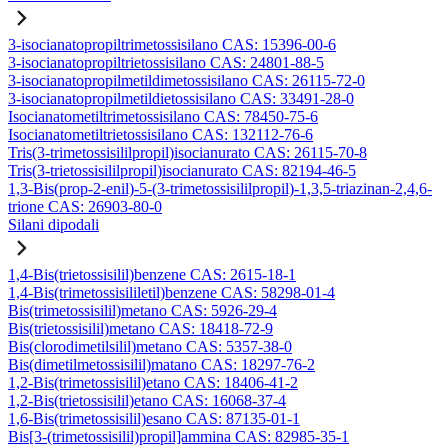
3-isocianatopropiltrimetossisilano CAS: 15396-00-6
3-isocianatopropiltrietossisilano CAS: 24801-88-5
3-isocianatopropilmetildimetossisilano CAS: 26115-72-0
3-isocianatopropilmetildietossisilano CAS: 33491-28-0
Isocianatometiltrimetossisilano CAS: 78450-75-6
Isocianatometiltrietossisilano CAS: 132112-76-6
Tris(3-trimetossisililpropil)isocianurato CAS: 26115-70-8
Tris(3-trietossisililpropil)isocianurato CAS: 82194-46-5
1,3-Bis(prop-2-enil)-5-(3-trimetossisililpropil)-1,3,5-triazinan-2,4,6-
trione CAS: 26903-80-0
Silani dipodali
1,4-Bis(trietossisilil)benzene CAS: 2615-18-1
1,4-Bis(trimetossisililetil)benzene CAS: 58298-01-4
Bis(trimetossisilil)metano CAS: 5926-29-4
Bis(trietossisilil)metano CAS: 18418-72-9
Bis(clorodimetilsilil)metano CAS: 5357-38-0
Bis(dimetilmetossisilil)matano CAS: 18297-76-2
1,2-Bis(trimetossisilil)etano CAS: 18406-41-2
1,2-Bis(trietossisilil)etano CAS: 16068-37-4
1,6-Bis(trimetossisilil)esano CAS: 87135-01-1
Bis[3-(trimetossisilil)propil]ammina CAS: 82985-35-1