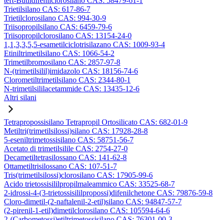
tert-Butildifenilclorosilano CAS: 58479-61-1
Trietilsilano CAS: 617-86-7
Trietilclorosilano CAS: 994-30-9
Triisopropilsilano CAS: 6459-79-6
Triisopropilclorosilano CAS: 13154-24-0
1,1,3,3,5,5-esametilciclotrisilazano CAS: 1009-93-4
Etiniltrimetilsilano CAS: 1066-54-2
Trimetilbromosilano CAS: 2857-97-8
N-(trimetilsilil)imidazolo CAS: 18156-74-6
Clorometiltrimetilsilano CAS: 2344-80-1
N-trimetilsililacetammide CAS: 13435-12-6
Altri silani
Tetrapropossisilano Tetrapropil Ortosilicato CAS: 682-01-9
Metiltri(trimetilsilossi)silano CAS: 17928-28-8
5-eseniltrimetossisilano CAS: 58751-56-7
Acetato di trimetilsilile CAS: 2754-27-0
Decametiltetrasilossano CAS: 141-62-8
Ottametiltrisilossano CAS: 107-51-7
Tris(trimetilsilossi)clorosilano CAS: 17905-99-6
Acido trietossisililpropilmaleammico CAS: 33525-68-7
2-idrossi-4-(3-trietossisililpropossi)difenilchetone CAS: 79876-59-8
Cloro-dimetil-(2-naftalenil-2-etil)silano CAS: 94847-57-7
(2-pirenil-1-etil)dimetilclorosilano CAS: 105594-64-6
2-(Carbometossi)etiltrimetossisilano CAS: 76301-00-3