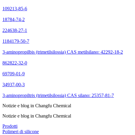
109213-85-6
18784-74-2
224638-27-1
1184179-50-7
3-aminopropilbis (trimetilsilossia) CAS metilsilano: 42292-18-2
862822-32-0
69709-01-9
34937-00-3
3-aminopropiltris (trimetilsilossia) CAS silano: 25357-81-7
Notizie e blog in Changfu Chemical
Notizie e blog in Changfu Chemical
Prodotti
Polimeri di silicone