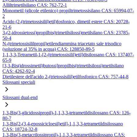
Alliltrimetilsilano CAS: 762-72-1
Monometil (glicole etilenico) propiltrimetossisilano CAS: 65994-07-
2
Acido (2-(trimetossisilil)etil)fosfonico, dimetil estere CAS: 20728-
21-6
3-(2-idrossietossi)propilbis(trimetilsilossi)metilsilano CAS: 23785-
50-4
N-(trimetossisililpropil)etilendiammina triacetato sale trisodico
(soluzione al 35% in acqua) CAS: 128850-89-5
1,1,3,3-Tetrametil-1-[2-(trimetossisilil)etil]disilossano CAS: 137407-
65-9
[3,3-Bis(idrossimetil)butossi]propilbis(trimetilsilossi)metilsilano
CAS: 4262-92-4
Dietilestere dell'acido 2-(trietossisilil)etilfosfonico CAS: 757-44-8
Silossani speciali
Silossani dual-end
1,3-Bis(3-glicidossipropil)-1,1,3,3-tetrametildisilossano CAS: 126-
80-7
1,3-Bis[2-(3,4-epossicicloesil)etil]-1,1,3,3-tetrametildisilossano
CAS: 18724-32-8
1,3-Bis(3-metacrilossipropil)-1,1,3,3-tetrametildisilossano CAS: