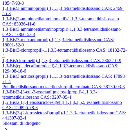
18547-93-8
1,3-Bis(3-amminopropil)-1,1,3,3-tetrametildisilossano CAS: 2469-
55-8
1,3-Bis(2-amminoetilamminometil)-1,1,3,3-tetrametildisilossano
CAS: 83936-41-8
1,3-Bis(3-amminoetilamminopropil)-1,1,3,3-tetrametildisilossano
CAS: 17866-53-4
1,3-Bis(3-mercaptopropil)-1,1,3,3-tetrametildisilossano CAS:
18001-52-0
1,3-Bis(3-cloropropil)-1,1,3,3-tetrametildisilossano CAS: 18132-72-
4
1,3-Bis(clorometil)-1,1,3,3-tetrametildisilossano CAS: 2362-10-9
1,3-Bis(eptadecafluorodecil)-1,1,3,3-tetrametildisilossano CAS:
129498-18-6
1,3-Bis(3-acrilossipropil)-1,1,3,3-tetrametildisilossano CAS: 17898-
71-4
Polidimetilsilossano metacrilossipropil-terminato CAS: 58130-03-3
1,3-Bis[3-[3-etil-3-ossetanil)metossi]propil]-1,1,3,3-
tetrametildisilossano CAS: 3207-05-4
1,5-Bis[2-(3,4-epossicicloesil)etil]-1,1,3,3,5,5-esametiltrisilossano
CAS: 150856-78-3
1,3-Bis(3-(2-idrossietossi)propil)-1,1,3,3-tetrametildisilossano CAS:
441307-02-4
Silossani di idrogeno