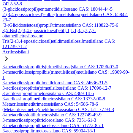
7422-52-8
(3-glicidossipropil)pentametildisilossano CAS: 18044-44-5
2-(3,4-epossicicloesil)etilbis(trimetilsilossi)metilsilano CAS: 65842-
29-7
[3-(Glicidossietossi)propil]trimetossisilano CAS: 118822-75-6
3,5-Bis[2-(3,4-epossicicloesil)etil]-1,1,1,3,5,7,7,7-
ottametiltetrasilossano
Tris[2-(3,4-epossicicloesil)etildimetilsilossi]metilsilano CAS:
121239-71-2
Acrilossisilani
3-metacrilossipropiltris(trimetilsilossi)silano CAS: 17096-07-0
3-metacriloilossipropilbis(trimetilsilossi)metilsilano CAS: 19309-90-
1
3-metacrilossipropildimetilclorosilano CAS: 24636-31-5
3-acrilossipropiltris(trimetilsilossi)silano CAS: 17096-12-7
3-acrilossipropiltrimetossisilano CAS: 4369-14-6
3-acrilossipropilmetildimetossisilano CAS: 13732-00-8
Metacrilossimetiltrimetossisilano CAS: 54586-78-6
(Metacrilossimetile)metildimetossisilano CAS: 121177-93-3
8-metacrilossiottiltrimetossisilano CAS: 122749-49-9
3-metacrilossipropiltriclorosilano CAS: 7351-61-3
3-metacrilossipropiltriacetossisilano CAS: 51772-85-1
3-acetossipropiltrimetossisilano CAS: 59004-18-1