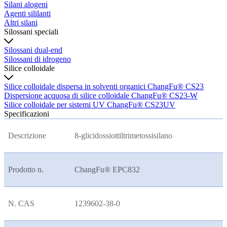
Silani alogeni
Agenti sililanti
Altri silani
Silossani speciali
Silossani dual-end
Silossani di idrogeno
Silice colloidale
Silice colloidale dispersa in solventi organici ChangFu® CS23
Dispersione acquosa di silice colloidale ChangFu® CS23-W
Silice colloidale per sistemi UV ChangFu® CS23UV
Specificazioni
Descrizione
8-glicidossiottiltrimetossisilano
Prodotto n.
ChangFu® EPC832
N. CAS
1239602-38-0