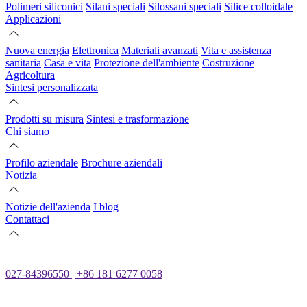
Polimeri siliconici
Silani speciali
Silossani speciali
Silice colloidale
Applicazioni
Nuova energia
Elettronica
Materiali avanzati
Vita e assistenza
sanitaria
Casa e vita
Protezione dell'ambiente
Costruzione
Agricoltura
Sintesi personalizzata
Prodotti su misura
Sintesi e trasformazione
Chi siamo
Profilo aziendale
Brochure aziendali
Notizia
Notizie dell'azienda
I blog
Contattaci
027-84396550 | +86 181 6277 0058