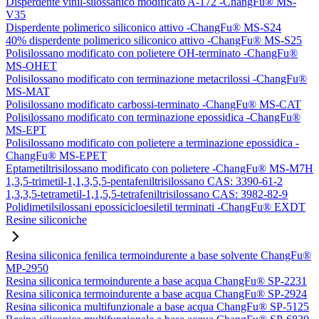
Disperdente vinil-silossanico modificato A-172 -ChangFu® MS-
V35
Disperdente polimerico siliconico attivo -ChangFu® MS-S24
40% disperdente polimerico siliconico attivo -ChangFu® MS-S25
Polisilossano modificato con polietere OH-terminato -ChangFu®
MS-OHET
Polisilossano modificato con terminazione metacrilossi -ChangFu®
MS-MAT
Polisilossano modificato carbossi-terminato -ChangFu® MS-CAT
Polisilossano modificato con terminazione epossidica -ChangFu®
MS-EPT
Polisilossano modificato con polietere a terminazione epossidica -
ChangFu® MS-EPET
Eptametiltrisilossano modificato con polietere -ChangFu® MS-M7H
1,3,5-trimetil-1,1,3,5,5-pentafeniltrisilossano CAS: 3390-61-2
1,3,3,5-tetrametil-1,1,5,5-tetrafeniltrisilossano CAS: 3982-82-9
Polidimetilsilossani epossicicloesiletil terminati -ChangFu® EXDT
Resine siliconiche
Resina siliconica fenilica termoindurente a base solvente ChangFu®
MP-2950
Resina siliconica termoindurente a base acqua ChangFu® SP-2231
Resina siliconica termoindurente a base acqua ChangFu® SP-2924
Resina siliconica multifunzionale a base acqua ChangFu® SP-5125