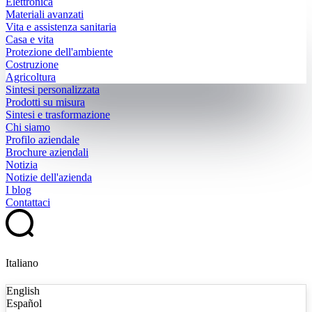
Elettronica
Materiali avanzati
Vita e assistenza sanitaria
Casa e vita
Protezione dell'ambiente
Costruzione
Agricoltura
Sintesi personalizzata
Prodotti su misura
Sintesi e trasformazione
Chi siamo
Profilo aziendale
Brochure aziendali
Notizia
Notizie dell'azienda
I blog
Contattaci
Italiano
English
Español