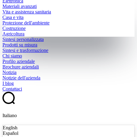
Elettronica
Materiali avanzati
Vita e assistenza sanitaria
Casa e vita
Protezione dell'ambiente
Costruzione
Agricoltura
Sintesi personalizzata
Prodotti su misura
Sintesi e trasformazione
Chi siamo
Profilo aziendale
Brochure aziendali
Notizia
Notizie dell'azienda
I blog
Contattaci
Italiano
English
Español