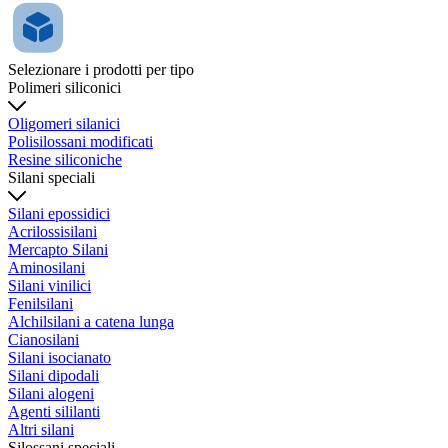
Selezionare i prodotti per tipo
Polimeri siliconici
Oligomeri silanici
Polisilossani modificati
Resine siliconiche
Silani speciali
Silani epossidici
Acrilossisilani
Mercapto Silani
Aminosilani
Silani vinilici
Fenilsilani
Alchilsilani a catena lunga
Cianosilani
Silani isocianato
Silani dipodali
Silani alogeni
Agenti sililanti
Altri silani
Silossani speciali