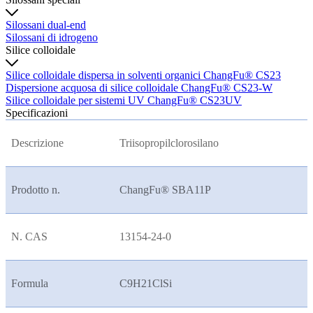
Silossani dual-end
Silossani di idrogeno
Silice colloidale
Silice colloidale dispersa in solventi organici ChangFu® CS23
Dispersione acquosa di silice colloidale ChangFu® CS23-W
Silice colloidale per sistemi UV ChangFu® CS23UV
Specificazioni
Descrizione
Triisopropilclorosilano
Prodotto n.
ChangFu® SBA11P
N. CAS
13154-24-0
Formula
C9H21ClSi