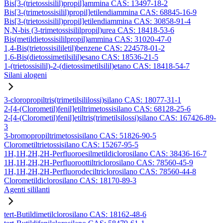
Bis[3-(trietossisilil)propil]ammina CAS: 13497-18-2
Bis[3-(trimetossisilil)propil]etilendiammina CAS: 68845-16-9
Bis[3-(trietossisilil)propil]etilendiammina CAS: 30858-91-4
N,N-bis (3-trimetossisililpropil)urea CAS: 18418-53-6
Bis(metildietossisililpropil)ammina CAS: 31020-47-0
1,4-Bis(trietossisililetil)benzene CAS: 224578-01-2
1,6-Bis(dietossimetilsilil)esano CAS: 18536-21-5
1-(trietossisilil)-2-(dietossimetilsilil)etano CAS: 18418-54-7
Silani alogeni
3-cloropropiltris(trimetilsililossi)silano CAS: 18077-31-1
2-[4-(Clorometil)fenil]etiltrimetossisilano CAS: 68128-25-6
2-[4-(Clorometil)fenil]etiltris(trimetilsilossi)silano CAS: 167426-89-
3
3-bromopropiltrimetossisilano CAS: 51826-90-5
Clorometiltrietossisilano CAS: 15267-95-5
1H,1H,2H,2H-Perfluoroesilmetildiclorosilano CAS: 38436-16-7
1H,1H,2H,2H-Perfluoroottiltriclorosilano CAS: 78560-45-9
1H,1H,2H,2H-Perfluorodeciltriclorosilano CAS: 78560-44-8
Clorometildiclorosilano CAS: 18170-89-3
Agenti sililanti
tert-Butildimetilclorosilano CAS: 18162-48-6