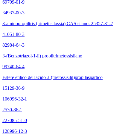
69709-01-9
34937-00-3
3-aminopropiltris (trimetilsilossia) CAS silano: 25357-81-7
41051-80-3
82984-64-3
3-(Benzotriazol-1-il) propiltrimetossisilano
99740-64-4
Estere etilico dell'acido 3-(trietossisilil)propilaspartico
15129-36-9
106996-32-1
2530-86-1
227085-51-0
128996-12-3