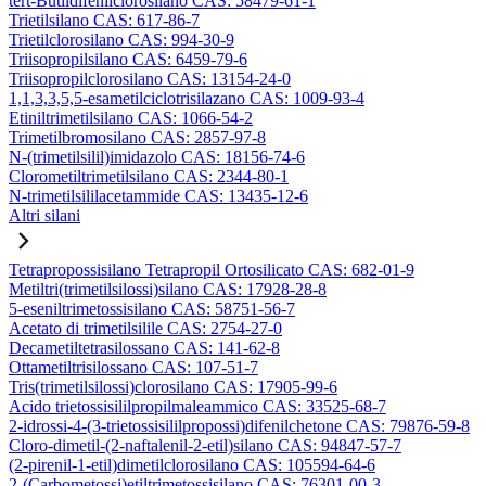
tert-Butildifenilclorosilano CAS: 58479-61-1
Trietilsilano CAS: 617-86-7
Trietilclorosilano CAS: 994-30-9
Triisopropilsilano CAS: 6459-79-6
Triisopropilclorosilano CAS: 13154-24-0
1,1,3,3,5,5-esametilciclotrisilazano CAS: 1009-93-4
Etiniltrimetilsilano CAS: 1066-54-2
Trimetilbromosilano CAS: 2857-97-8
N-(trimetilsilil)imidazolo CAS: 18156-74-6
Clorometiltrimetilsilano CAS: 2344-80-1
N-trimetilsililacetammide CAS: 13435-12-6
Altri silani
Tetrapropossisilano Tetrapropil Ortosilicato CAS: 682-01-9
Metiltri(trimetilsilossi)silano CAS: 17928-28-8
5-eseniltrimetossisilano CAS: 58751-56-7
Acetato di trimetilsilile CAS: 2754-27-0
Decametiltetrasilossano CAS: 141-62-8
Ottametiltrisilossano CAS: 107-51-7
Tris(trimetilsilossi)clorosilano CAS: 17905-99-6
Acido trietossisililpropilmaleammico CAS: 33525-68-7
2-idrossi-4-(3-trietossisililpropossi)difenilchetone CAS: 79876-59-8
Cloro-dimetil-(2-naftalenil-2-etil)silano CAS: 94847-57-7
(2-pirenil-1-etil)dimetilclorosilano CAS: 105594-64-6
2-(Carbometossi)etiltrimetossisilano CAS: 76301-00-3