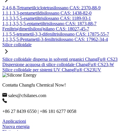
2,4,6,8-Tetrametilciclotetrasilossano CAS: 2370-88-9
1,1,1,3,3-pentametildisilossano CAS: 1438-82-0
1,1,3,3,5,5-esametiltrisilossano CAS: 1189-93-1
1,1,1,3,5,5,5-eptametiltrisilossano CAS: 1873-88-7
Feniltris(dimetilsilossi)silano CAS: 18027-45-7
1,1,5,5-tetrametil-3,3-difeniltrisilossano CAS: 17875-55-7
1,1,3,5,5-Pentametil-3-feniltrisilossano CAS: 17962-34-4
Silice colloidale
Silice colloidale dispersa in solventi organici ChangFu® CS23
Dispersione acquosa di silice colloidale ChangFu® CS23-W
Silice colloidale per sistemi UV ChangFu® CS23UV
Contatta Changfu Chemical Now!
sales@cfsilanes.com
+86 27 8439 6550 | +86 181 6277 0058
Applicazioni
Nuova energia