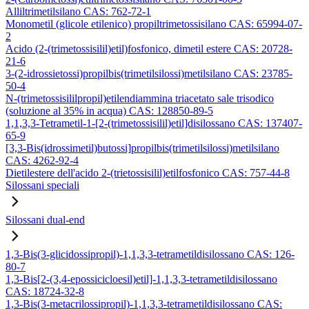
Alliltrimetilsilano CAS: 762-72-1
Monometil (glicole etilenico) propiltrimetossisilano CAS: 65994-07-
2
Acido (2-(trimetossisilil)etil)fosfonico, dimetil estere CAS: 20728-
21-6
3-(2-idrossietossi)propilbis(trimetilsilossi)metilsilano CAS: 23785-
50-4
N-(trimetossisililpropil)etilendiammina triacetato sale trisodico
(soluzione al 35% in acqua) CAS: 128850-89-5
1,1,3,3-Tetrametil-1-[2-(trimetossisilil)etil]disilossano CAS: 137407-
65-9
[3,3-Bis(idrossimetil)butossi]propilbis(trimetilsilossi)metilsilano
CAS: 4262-92-4
Dietilestere dell'acido 2-(trietossisilil)etilfosfonico CAS: 757-44-8
Silossani speciali
Silossani dual-end
1,3-Bis(3-glicidossipropil)-1,1,3,3-tetrametildisilossano CAS: 126-
80-7
1,3-Bis[2-(3,4-epossicicloesil)etil]-1,1,3,3-tetrametildisilossano
CAS: 18724-32-8
1,3-Bis(3-metacrilossipropil)-1,1,3,3-tetrametildisilossano CAS: