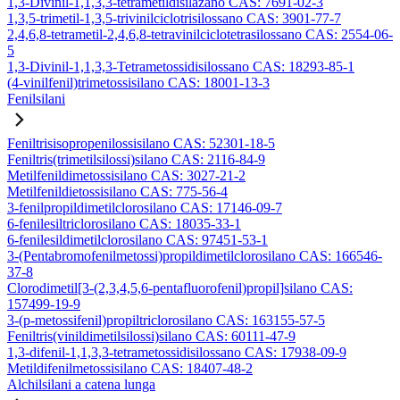
1,3-Divinil-1,1,3,3-tetrametildisilazano CAS: 7691-02-3
1,3,5-trimetil-1,3,5-trivinilciclotrisilossano CAS: 3901-77-7
2,4,6,8-tetrametil-2,4,6,8-tetravinilciclotetrasilossano CAS: 2554-06-
5
1,3-Divinil-1,1,3,3-Tetrametossidisilossano CAS: 18293-85-1
(4-vinilfenil)trimetossisilano CAS: 18001-13-3
Fenilsilani
Feniltrisisopropenilossisilano CAS: 52301-18-5
Feniltris(trimetilsilossi)silano CAS: 2116-84-9
Metilfenildimetossisilano CAS: 3027-21-2
Metilfenildietossisilano CAS: 775-56-4
3-fenilpropildimetilclorosilano CAS: 17146-09-7
6-fenilesiltriclorosilano CAS: 18035-33-1
6-fenilesildimetilclorosilano CAS: 97451-53-1
3-(Pentabromofenilmetossi)propildimetilclorosilano CAS: 166546-
37-8
Clorodimetil[3-(2,3,4,5,6-pentafluorofenil)propil]silano CAS:
157499-19-9
3-(p-metossifenil)propiltriclorosilano CAS: 163155-57-5
Feniltris(vinildimetilsilossi)silano CAS: 60111-47-9
1,3-difenil-1,1,3,3-tetrametossidisilossano CAS: 17938-09-9
Metildifenilmetossisilano CAS: 18407-48-2
Alchilsilani a catena lunga