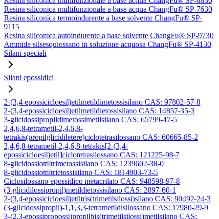
Resina siliconica multifunzionale a base acqua ChangFu® SP-6830
Resina siliconica multifunzionale a base acqua ChangFu® SP-7630
Resina siliconica termoindurente a base solvente ChangFu® SP-
9115
Resina siliconica autoindurente a base solvente ChangFu® SP-9730
Ammide silsesquiossano in soluzione acquosa ChangFu® SP-4130
Silani speciali
Silani epossidici
2-(3,4-epossicicloesil)etilmetildimetossisilano CAS: 97802-57-8
2-(3,4-epossicicloesil)etilmetildietossisilano CAS: 14857-35-3
3-glicidossipropildimetossimetilsilano CAS: 65799-47-5
2,4,6,8-tetrametil-2,4,6,8-
tetrakis(propilglicidiletere)ciclotetrasilossano CAS: 60665-85-2
2,4,6,8-tetrametil-2,4,6,8-tetrakis[2-(3,4-
epossicicloesil)etil]ciclotetrasilossano CAS: 121225-98-7
8-glicidossiottiltrimetossisilano CAS: 1239602-38-0
8-glicidossiottiltrietossisilano CAS: 1814903-73-5
Ciclosilossano epossidico metacrilato CAS: 948598-97-8
(3-glicidilossipropil)metildietossisilano CAS: 2897-60-1
2-(3,4-epossicicloesil)etiltris(trimetilsilossi)silano CAS: 90492-24-3
(3-glicidossipropil)-1,1,3,3-tetrametildisilossano CAS: 17980-29-9
3-(2,3-epossipropossi)propilbis(trimetilsilossi)metilsilano CAS: