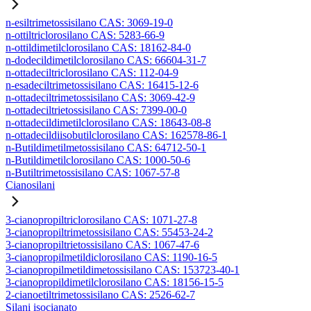
n-esiltrimetossisilano CAS: 3069-19-0
n-ottiltriclorosilano CAS: 5283-66-9
n-ottildimetilclorosilano CAS: 18162-84-0
n-dodecildimetilclorosilano CAS: 66604-31-7
n-ottadeciltriclorosilano CAS: 112-04-9
n-esadeciltrimetossisilano CAS: 16415-12-6
n-ottadeciltrimetossisilano CAS: 3069-42-9
n-ottadeciltrietossisilano CAS: 7399-00-0
n-ottadecildimetilclorosilano CAS: 18643-08-8
n-ottadecildiisobutilclorosilano CAS: 162578-86-1
n-Butildimetilmetossisilano CAS: 64712-50-1
n-Butildimetilclorosilano CAS: 1000-50-6
n-Butiltrimetossisilano CAS: 1067-57-8
Cianosilani
3-cianopropiltriclorosilano CAS: 1071-27-8
3-cianopropiltrimetossisilano CAS: 55453-24-2
3-cianopropiltrietossisilano CAS: 1067-47-6
3-cianopropilmetildiclorosilano CAS: 1190-16-5
3-cianopropilmetildimetossisilano CAS: 153723-40-1
3-cianopropildimetilclorosilano CAS: 18156-15-5
2-cianoetiltrimetossisilano CAS: 2526-62-7
Silani isocianato