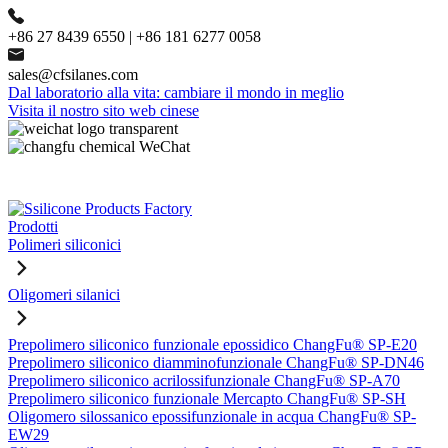
+86 27 8439 6550 | +86 181 6277 0058
sales@cfsilanes.com
Dal laboratorio alla vita: cambiare il mondo in meglio
Visita il nostro sito web cinese
Prodotti
Polimeri siliconici
Oligomeri silanici
Prepolimero siliconico funzionale epossidico ChangFu® SP-E20
Prepolimero siliconico diamminofunzionale ChangFu® SP-DN46
Prepolimero siliconico acrilossifunzionale ChangFu® SP-A70
Prepolimero siliconico funzionale Mercapto ChangFu® SP-SH
Oligomero silossanico epossifunzionale in acqua ChangFu® SP-
EW29