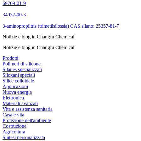
69709-01-9
34937-00-3
3-aminopropiltris (trimetilsilossia) CAS silano: 25357-81-7
Notizie e blog in Changfu Chemical
Notizie e blog in Changfu Chemical
Prodotti
Polimeri di silicone
Silanes specializzati
Siloxani speciali
Silice colloidale
Applicazioni
Nuova energia
Elettronica
Materiali avanzati
Vita e assistenza sanitaria
Casa e vita
Protezione dell'ambiente
Costruzione
Agricoltura
Sintesi personalizzata