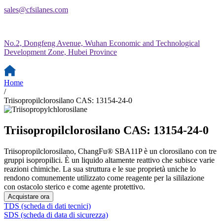
sales@cfsilanes.com
No.2, Dongfeng Avenue, Wuhan Economic and Technological
Development Zone, Hubei Province
Home
/
Triisopropilclorosilano CAS: 13154-24-0
Triisopropilclorosilano CAS: 13154-24-0
Triisopropilclorosilano, ChangFu® SBA11P è un clorosilano con tre
gruppi isopropilici. È un liquido altamente reattivo che subisce varie
reazioni chimiche. La sua struttura e le sue proprietà uniche lo
rendono comunemente utilizzato come reagente per la sililazione
con ostacolo sterico e come agente protettivo.
Acquistare ora
TDS (scheda di dati tecnici)
SDS (scheda di data di sicurezza)