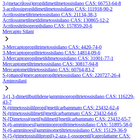
3-(metacrilossi)propildimetilmetossisilano CAS: 66753-64-8
3-acrilossipropildimetilmetossisilano CAS: 111918-90-2
Acrilossimetiltrimetossisilano CAS: 21134-38-3
Acrilossimetilmetildimetossisilano CAS: 130865-12-2
Acrilossitriisopropilsilano CAS: 157859-20-6
Mercapto Silani
3-Mercaptopropiltrimetossisilano CAS: 4420-74-0
3-Mercaptopropiltrietossisilano CAS: 14814-09-6
3-Mercaptopropilmetildimetossisilano CAS: 31001-77-1
Mercaptometiltrimetossisilano CAS: 30817-94-8
Mercaptometiltrietossisilano CAS: 60764-83-2
S-(ottanoil)mercaptopropiltrietossisilano CAS: 220727-26-4
Aminosilani
3-(1,3-dimetilbutilidene)amminopropiltrietossisilano CAS: 116229-
43-7
N-(trimetossisililpropil)metilcarbammato CAS: 23432-62-4
N-(trimetossisililmetil)metilcarbammato CAS: 23432-64-6
N-[Dimetossi(metil)sililmetil]metilcarbammato CAS: 23432-65-7
N-(6-amminoesil)amminopropiltrimetossisilano CAS: 51895-58-0
N-(6-amminoesil)amminometiltrietossisilano CAS: 15129-36-9
N-[5-(trimetossisililpropil)-2-aza-1-ossopentil]caprolattame CAS: