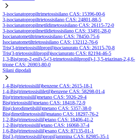
3-isocianatopropiltrimetossisilano CAS: 15396-00-6
3-isocianatopropiltrietossisilano CAS: 24801-88-5
3-isocianatopropilmetildimetossisilano CAS: 26115-72-0
3-isocianatopropilmetildietossisilano CAS: 33491-28-0
Isocianatometiltrimetossisilano CAS: 78450-75-6
Isocianatometiltrietossisilano CAS: 132112-76-6
Tris(3-trimetossisililpropil)isocianurato CAS: 26115-70-8
Tris(3-trietossisililpropil)isocianurato CAS: 82194-46-5
1,3-Bis(prop-2-enil)-5-(3-trimetossisililpropil)-1,3,5-triazinan-2,4,6-
trione CAS: 26903-80-0
Silani dipodali
1,4-Bis(trietossisilil)benzene CAS: 2615-18-1
1,4-Bis(trimetossisililetil)benzene CAS: 58298-01-4
Bis(trimetossisilil)metano CAS: 5926-29-4
Bis(trietossisilil)metano CAS: 18418-72-9
Bis(clorodimetilsilil)metano CAS: 5357-38-0
Bis(dimetilmetossisilil)matano CAS: 18297-76-2
1,2-Bis(trimetossisilil)etano CAS: 18406-41-2
1,2-Bis(trietossisilil)etano CAS: 16068-37-4
1,6-Bis(trimetossisilil)esano CAS: 87135-01-1
Bis[3-(trimetossisilil)propil]ammina CAS: 82985-35-1