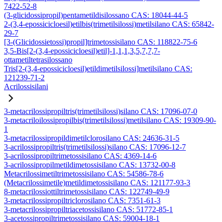
7422-52-8
(3-glicidossipropil)pentametildisilossano CAS: 18044-44-5
2-(3,4-epossicicloesil)etilbis(trimetilsilossi)metilsilano CAS: 65842-
29-7
[3-(Glicidossietossi)propil]trimetossisilano CAS: 118822-75-6
3,5-Bis[2-(3,4-epossicicloesil)etil]-1,1,1,3,5,7,7,7-
ottametiltetrasilossano
Tris[2-(3,4-epossicicloesil)etildimetilsilossi]metilsilano CAS:
121239-71-2
Acrilossisilani
3-metacrilossipropiltris(trimetilsilossi)silano CAS: 17096-07-0
3-metacriloilossipropilbis(trimetilsilossi)metilsilano CAS: 19309-90-
1
3-metacrilossipropildimetilclorosilano CAS: 24636-31-5
3-acrilossipropiltris(trimetilsilossi)silano CAS: 17096-12-7
3-acrilossipropiltrimetossisilano CAS: 4369-14-6
3-acrilossipropilmetildimetossisilano CAS: 13732-00-8
Metacrilossimetiltrimetossisilano CAS: 54586-78-6
(Metacrilossimetile)metildimetossisilano CAS: 121177-93-3
8-metacrilossiottiltrimetossisilano CAS: 122749-49-9
3-metacrilossipropiltriclorosilano CAS: 7351-61-3
3-metacrilossipropiltriacetossisilano CAS: 51772-85-1
3-acetossipropiltrimetossisilano CAS: 59004-18-1