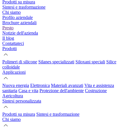
Prodotti su misura
Sintesi e trasformazione
Chi siamo
Profilo aziendale
Brochure aziendali
Presto
Notizie dell'azienda
Il blog
Contattateci
Prodotti
Polimeri di silicone
Silanes specializzati
Siloxani speciali
Silice
colloidale
Applicazioni
Nuova energia
Elettronica
Materiali avanzati
Vita e assistenza
sanitaria
Casa e vita
Protezione dell'ambiente
Costruzione
Agricoltura
Sintesi personalizzata
Prodotti su misura
Sintesi e trasformazione
Chi siamo