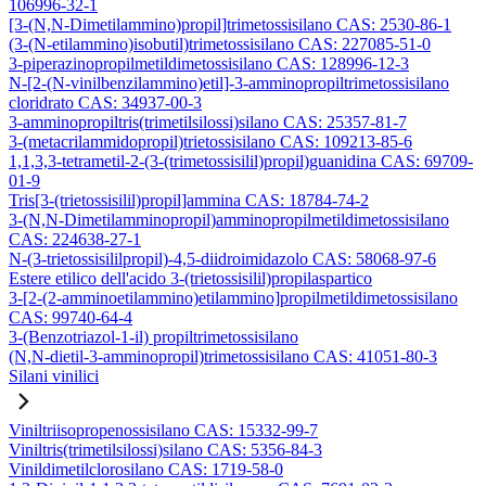
106996-32-1
[3-(N,N-Dimetilammino)propil]trimetossisilano CAS: 2530-86-1
(3-(N-etilammino)isobutil)trimetossisilano CAS: 227085-51-0
3-piperazinopropilmetildimetossisilano CAS: 128996-12-3
N-[2-(N-vinilbenzilammino)etil]-3-amminopropiltrimetossisilano
cloridrato CAS: 34937-00-3
3-amminopropiltris(trimetilsilossi)silano CAS: 25357-81-7
3-(metacrilammidopropil)trietossisilano CAS: 109213-85-6
1,1,3,3-tetrametil-2-(3-(trimetossisilil)propil)guanidina CAS: 69709-
01-9
Tris[3-(trietossisilil)propil]ammina CAS: 18784-74-2
3-(N,N-Dimetilamminopropil)amminopropilmetildimetossisilano
CAS: 224638-27-1
N-(3-trietossisililpropil)-4,5-diidroimidazolo CAS: 58068-97-6
Estere etilico dell'acido 3-(trietossisilil)propilaspartico
3-[2-(2-amminoetilammino)etilammino]propilmetildimetossisilano
CAS: 99740-64-4
3-(Benzotriazol-1-il) propiltrimetossisilano
(N,N-dietil-3-amminopropil)trimetossisilano CAS: 41051-80-3
Silani vinilici
Viniltriisopropenossisilano CAS: 15332-99-7
Viniltris(trimetilsilossi)silano CAS: 5356-84-3
Vinildimetilclorosilano CAS: 1719-58-0