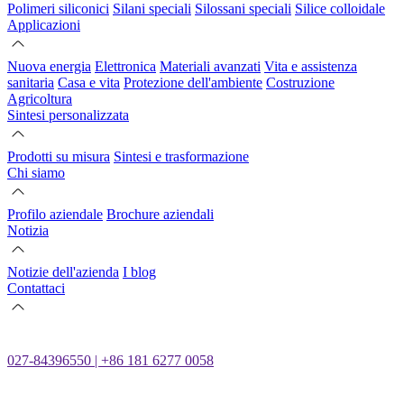
Polimeri siliconici
Silani speciali
Silossani speciali
Silice colloidale
Applicazioni
Nuova energia
Elettronica
Materiali avanzati
Vita e assistenza
sanitaria
Casa e vita
Protezione dell'ambiente
Costruzione
Agricoltura
Sintesi personalizzata
Prodotti su misura
Sintesi e trasformazione
Chi siamo
Profilo aziendale
Brochure aziendali
Notizia
Notizie dell'azienda
I blog
Contattaci
027-84396550 | +86 181 6277 0058