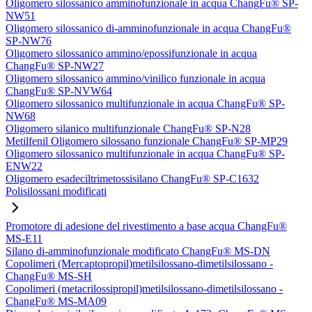
Oligomero silossanico amminofunzionale in acqua ChangFu® SP-
NW51
Oligomero silossanico di-amminofunzionale in acqua ChangFu®
SP-NW76
Oligomero silossanico ammino/epossifunzionale in acqua
ChangFu® SP-NW27
Oligomero silossanico ammino/vinilico funzionale in acqua
ChangFu® SP-NVW64
Oligomero silossanico multifunzionale in acqua ChangFu® SP-
NW68
Oligomero silanico multifunzionale ChangFu® SP-N28
Metilfenil Oligomero silossano funzionale ChangFu® SP-MP29
Oligomero silossanico multifunzionale in acqua ChangFu® SP-
ENW22
Oligomero esadeciltrimetossisilano ChangFu® SP-C1632
Polisilossani modificati
Promotore di adesione del rivestimento a base acqua ChangFu®
MS-E11
Silano di-amminofunzionale modificato ChangFu® MS-DN
Copolimeri (Mercaptopropil)metilsilossano-dimetilsilossano -
ChangFu® MS-SH
Copolimeri (metacrilossipropil)metilsilossano-dimetilsilossano -
ChangFu® MS-MA09