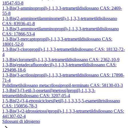
18547-93-8
1,3-Bis(3-amminopropil)-1,1,3,3-tetrametildisilossano CAS: 2469-
55-8
1,3-Bis(2-amminoetilamminometil)-1,1,3,3-tetrametildisilossano
CAS: 83936-41-8
1,3-Bis(3-amminoetilamminopropil)-1,1,3,3-tetrametildisilossano
CAS: 17866-53-4
1,3-Bis(3-mercaptopropil)-1,1,3,3-tetrametildisilossano CAS:
18001-52-0
1,3-Bis(3-cloropropil)-1,1,3,3-tetrametildisilossano CAS: 18132-72-
4
1,3-Bis(clorometil)-1,1,3,3-tetrametildisilossano CAS: 2362-10-9
1,3-Bis(eptadecafluorodecil)-1,1,3,3-tetrametildisilossano CAS:
129498-18-6
1,3-Bis(3-acrilossipropil)-1,1,3,3-tetrametildisilossano CAS: 17898-
71-4
Polidimetilsilossano metacrilossipropil-terminato CAS: 58130-03-3
1,3-Bis[3-[3-etil-3-ossetanil)metossi]propil]-1,1,3,3-
tetrametildisilossano CAS: 3207-05-4
1,5-Bis[2-(3,4-epossicicloesil)etil]-1,1,3,3,5,5-esametiltrisilossano
CAS: 150856-78-3
1,3-Bis(3-(2-idrossietossi)propil)-1,1,3,3-tetrametildisilossano CAS:
441307-02-4
Silossani di idrogeno