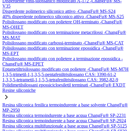
Disperdente vinil-silossanico modificato A-172 -ChangFu® MS-
V35
Disperdente polimerico siliconico attivo -ChangFu® MS-S24
40% disperdente polimerico siliconico attivo -ChangFu® MS-S25
Polisilossano modificato con polietere OH-terminato -ChangFu®
MS-OHET
Polisilossano modificato con terminazione metacrilossi -ChangFu®
MS-MAT
Polisilossano modificato carbossi-terminato -ChangFu® MS-CAT
Polisilossano modificato con terminazione epossidica -ChangFu®
MS-EPT
Polisilossano modificato con polietere a terminazione epossidica -
ChangFu® MS-EPET
Eptametiltrisilossano modificato con polietere -ChangFu® MS-M7H
1,3,5-trimetil-1,1,3,5,5-pentafeniltrisilossano CAS: 3390-61-2
1,3,3,5-tetrametil-1,1,5,5-tetrafeniltrisilossano CAS: 3982-82-9
Polidimetilsilossani epossicicloesiletil terminati -ChangFu® EXDT
Resine siliconiche
Resina siliconica fenilica termoindurente a base solvente ChangFu®
MP-2950
Resina siliconica termoindurente a base acqua ChangFu® SP-2231
Resina siliconica termoindurente a base acqua ChangFu® SP-2924
Resina siliconica multifunzionale a base acqua ChangFu® SP-5125