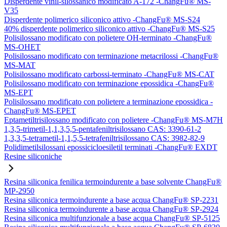
Disperdente vinil-silossanico modificato A-172 -ChangFu® MS-
V35
Disperdente polimerico siliconico attivo -ChangFu® MS-S24
40% disperdente polimerico siliconico attivo -ChangFu® MS-S25
Polisilossano modificato con polietere OH-terminato -ChangFu®
MS-OHET
Polisilossano modificato con terminazione metacrilossi -ChangFu®
MS-MAT
Polisilossano modificato carbossi-terminato -ChangFu® MS-CAT
Polisilossano modificato con terminazione epossidica -ChangFu®
MS-EPT
Polisilossano modificato con polietere a terminazione epossidica -
ChangFu® MS-EPET
Eptametiltrisilossano modificato con polietere -ChangFu® MS-M7H
1,3,5-trimetil-1,1,3,5,5-pentafeniltrisilossano CAS: 3390-61-2
1,3,3,5-tetrametil-1,1,5,5-tetrafeniltrisilossano CAS: 3982-82-9
Polidimetilsilossani epossicicloesiletil terminati -ChangFu® EXDT
Resine siliconiche
Resina siliconica fenilica termoindurente a base solvente ChangFu®
MP-2950
Resina siliconica termoindurente a base acqua ChangFu® SP-2231
Resina siliconica termoindurente a base acqua ChangFu® SP-2924
Resina siliconica multifunzionale a base acqua ChangFu® SP-5125