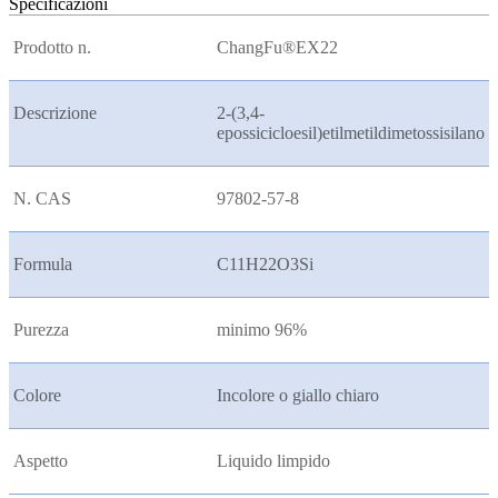
Specificazioni
Prodotto n.
ChangFu®EX22
Descrizione
2-(3,4-
epossicicloesil)etilmetildimetossisilano
N. CAS
97802-57-8
Formula
C11H22O3Si
Purezza
minimo 96%
Colore
Incolore o giallo chiaro
Aspetto
Liquido limpido