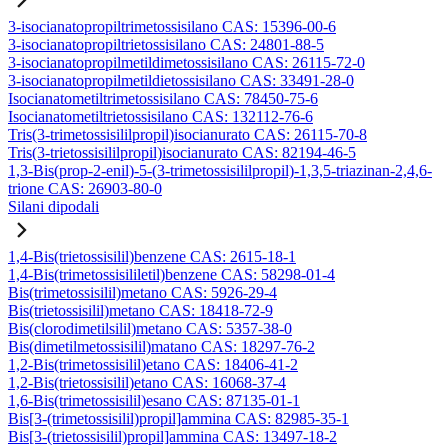
3-isocianatopropiltrimetossisilano CAS: 15396-00-6
3-isocianatopropiltrietossisilano CAS: 24801-88-5
3-isocianatopropilmetildimetossisilano CAS: 26115-72-0
3-isocianatopropilmetildietossisilano CAS: 33491-28-0
Isocianatometiltrimetossisilano CAS: 78450-75-6
Isocianatometiltrietossisilano CAS: 132112-76-6
Tris(3-trimetossisililpropil)isocianurato CAS: 26115-70-8
Tris(3-trietossisililpropil)isocianurato CAS: 82194-46-5
1,3-Bis(prop-2-enil)-5-(3-trimetossisililpropil)-1,3,5-triazinan-2,4,6-
trione CAS: 26903-80-0
Silani dipodali
1,4-Bis(trietossisilil)benzene CAS: 2615-18-1
1,4-Bis(trimetossisililetil)benzene CAS: 58298-01-4
Bis(trimetossisilil)metano CAS: 5926-29-4
Bis(trietossisilil)metano CAS: 18418-72-9
Bis(clorodimetilsilil)metano CAS: 5357-38-0
Bis(dimetilmetossisilil)matano CAS: 18297-76-2
1,2-Bis(trimetossisilil)etano CAS: 18406-41-2
1,2-Bis(trietossisilil)etano CAS: 16068-37-4
1,6-Bis(trimetossisilil)esano CAS: 87135-01-1
Bis[3-(trimetossisilil)propil]ammina CAS: 82985-35-1
Bis[3-(trietossisilil)propil]ammina CAS: 13497-18-2