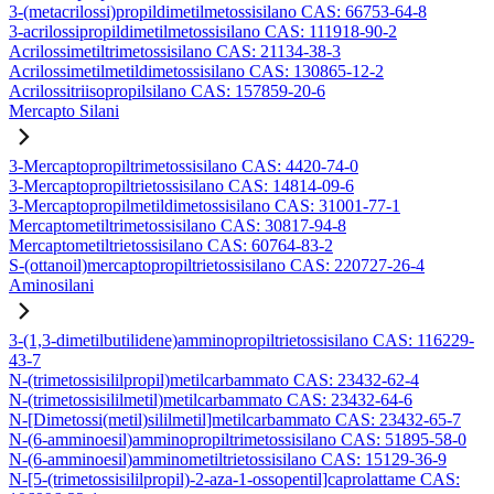
3-(metacrilossi)propildimetilmetossisilano CAS: 66753-64-8
3-acrilossipropildimetilmetossisilano CAS: 111918-90-2
Acrilossimetiltrimetossisilano CAS: 21134-38-3
Acrilossimetilmetildimetossisilano CAS: 130865-12-2
Acrilossitriisopropilsilano CAS: 157859-20-6
Mercapto Silani
3-Mercaptopropiltrimetossisilano CAS: 4420-74-0
3-Mercaptopropiltrietossisilano CAS: 14814-09-6
3-Mercaptopropilmetildimetossisilano CAS: 31001-77-1
Mercaptometiltrimetossisilano CAS: 30817-94-8
Mercaptometiltrietossisilano CAS: 60764-83-2
S-(ottanoil)mercaptopropiltrietossisilano CAS: 220727-26-4
Aminosilani
3-(1,3-dimetilbutilidene)amminopropiltrietossisilano CAS: 116229-
43-7
N-(trimetossisililpropil)metilcarbammato CAS: 23432-62-4
N-(trimetossisililmetil)metilcarbammato CAS: 23432-64-6
N-[Dimetossi(metil)sililmetil]metilcarbammato CAS: 23432-65-7
N-(6-amminoesil)amminopropiltrimetossisilano CAS: 51895-58-0
N-(6-amminoesil)amminometiltrietossisilano CAS: 15129-36-9
N-[5-(trimetossisililpropil)-2-aza-1-ossopentil]caprolattame CAS: