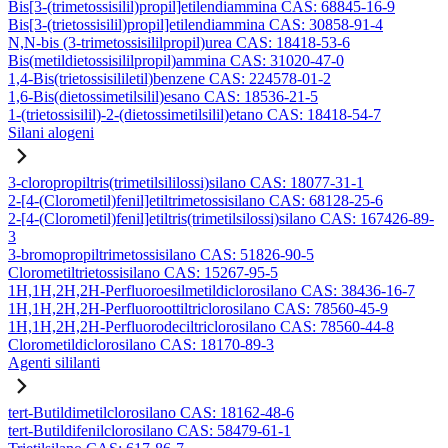
Bis[3-(trimetossisilil)propil]etilendiammina CAS: 68845-16-9
Bis[3-(trietossisilil)propil]etilendiammina CAS: 30858-91-4
N,N-bis (3-trimetossisililpropil)urea CAS: 18418-53-6
Bis(metildietossisililpropil)ammina CAS: 31020-47-0
1,4-Bis(trietossisililetil)benzene CAS: 224578-01-2
1,6-Bis(dietossimetilsilil)esano CAS: 18536-21-5
1-(trietossisilil)-2-(dietossimetilsilil)etano CAS: 18418-54-7
Silani alogeni
3-cloropropiltris(trimetilsililossi)silano CAS: 18077-31-1
2-[4-(Clorometil)fenil]etiltrimetossisilano CAS: 68128-25-6
2-[4-(Clorometil)fenil]etiltris(trimetilsilossi)silano CAS: 167426-89-
3
3-bromopropiltrimetossisilano CAS: 51826-90-5
Clorometiltrietossisilano CAS: 15267-95-5
1H,1H,2H,2H-Perfluoroesilmetildiclorosilano CAS: 38436-16-7
1H,1H,2H,2H-Perfluoroottiltriclorosilano CAS: 78560-45-9
1H,1H,2H,2H-Perfluorodeciltriclorosilano CAS: 78560-44-8
Clorometildiclorosilano CAS: 18170-89-3
Agenti sililanti
tert-Butildimetilclorosilano CAS: 18162-48-6
tert-Butildifenilclorosilano CAS: 58479-61-1