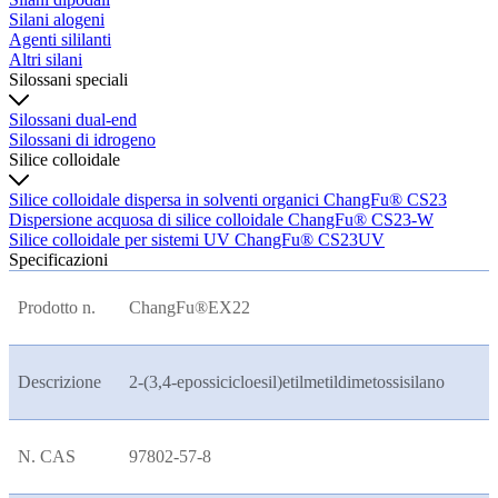
Silani alogeni
Agenti sililanti
Altri silani
Silossani speciali
Silossani dual-end
Silossani di idrogeno
Silice colloidale
Silice colloidale dispersa in solventi organici ChangFu® CS23
Dispersione acquosa di silice colloidale ChangFu® CS23-W
Silice colloidale per sistemi UV ChangFu® CS23UV
Specificazioni
Prodotto n.
ChangFu®EX22
Descrizione
2-(3,4-epossicicloesil)etilmetildimetossisilano
N. CAS
97802-57-8