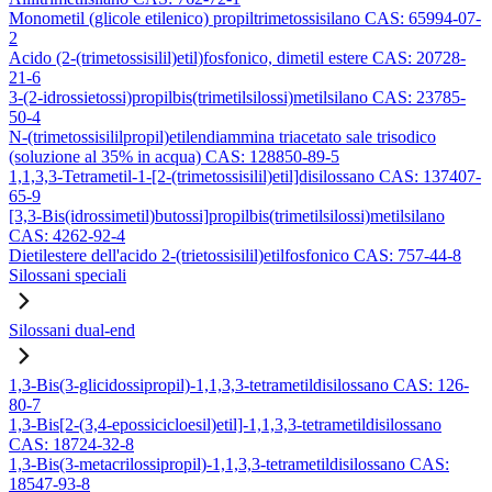
Monometil (glicole etilenico) propiltrimetossisilano CAS: 65994-07-
2
Acido (2-(trimetossisilil)etil)fosfonico, dimetil estere CAS: 20728-
21-6
3-(2-idrossietossi)propilbis(trimetilsilossi)metilsilano CAS: 23785-
50-4
N-(trimetossisililpropil)etilendiammina triacetato sale trisodico
(soluzione al 35% in acqua) CAS: 128850-89-5
1,1,3,3-Tetrametil-1-[2-(trimetossisilil)etil]disilossano CAS: 137407-
65-9
[3,3-Bis(idrossimetil)butossi]propilbis(trimetilsilossi)metilsilano
CAS: 4262-92-4
Dietilestere dell'acido 2-(trietossisilil)etilfosfonico CAS: 757-44-8
Silossani speciali
Silossani dual-end
1,3-Bis(3-glicidossipropil)-1,1,3,3-tetrametildisilossano CAS: 126-
80-7
1,3-Bis[2-(3,4-epossicicloesil)etil]-1,1,3,3-tetrametildisilossano
CAS: 18724-32-8
1,3-Bis(3-metacrilossipropil)-1,1,3,3-tetrametildisilossano CAS:
18547-93-8