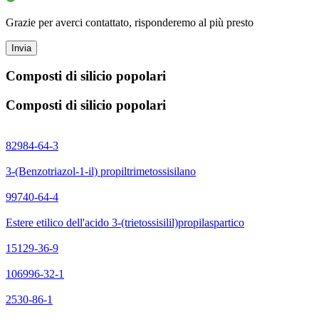
Grazie per averci contattato, risponderemo al più presto
Invia
Composti di silicio popolari
Composti di silicio popolari
82984-64-3
3-(Benzotriazol-1-il) propiltrimetossisilano
99740-64-4
Estere etilico dell'acido 3-(trietossisilil)propilaspartico
15129-36-9
106996-32-1
2530-86-1