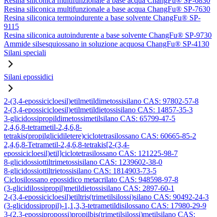
Resina siliconica multifunzionale a base acqua ChangFu® SP-6830
Resina siliconica multifunzionale a base acqua ChangFu® SP-7630
Resina siliconica termoindurente a base solvente ChangFu® SP-
9115
Resina siliconica autoindurente a base solvente ChangFu® SP-9730
Ammide silsesquiossano in soluzione acquosa ChangFu® SP-4130
Silani speciali
Silani epossidici
2-(3,4-epossicicloesil)etilmetildimetossisilano CAS: 97802-57-8
2-(3,4-epossicicloesil)etilmetildietossisilano CAS: 14857-35-3
3-glicidossipropildimetossimetilsilano CAS: 65799-47-5
2,4,6,8-tetrametil-2,4,6,8-
tetrakis(propilglicidiletere)ciclotetrasilossano CAS: 60665-85-2
2,4,6,8-Tetrametil-2,4,6,8-tetrakis[2-(3,4-
epossicicloesil)etil]ciclotetrasilossano CAS: 121225-98-7
8-glicidossiottiltrimetossisilano CAS: 1239602-38-0
8-glicidossiottiltrietossisilano CAS: 1814903-73-5
Ciclosilossano epossidico metacrilato CAS: 948598-97-8
(3-glicidilossipropil)metildietossisilano CAS: 2897-60-1
2-(3,4-epossicicloesil)etiltris(trimetilsilossi)silano CAS: 90492-24-3
(3-glicidossipropil)-1,1,3,3-tetrametildisilossano CAS: 17980-29-9
3-(2,3-epossipropossi)propilbis(trimetilsilossi)metilsilano CAS: