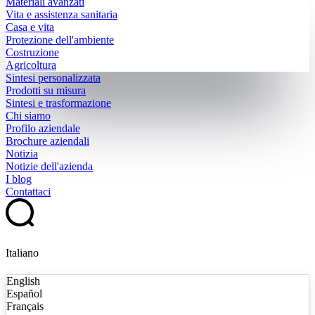
Materiali avanzati
Vita e assistenza sanitaria
Casa e vita
Protezione dell'ambiente
Costruzione
Agricoltura
Sintesi personalizzata
Prodotti su misura
Sintesi e trasformazione
Chi siamo
Profilo aziendale
Brochure aziendali
Notizia
Notizie dell'azienda
I blog
Contattaci
Italiano
English
Español
Français