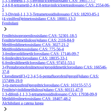
1,3,5-trimetil-1,3,5-trivinilciclotrisilossano CAS: 3901-77-7
2,4,6,8-tetrametil-2,4,6,8-tetravinilciclotetrasilossano CAS: 2554-06-
5
1,3-Divinil-1,1,3,3-Tetrametossidisilossano CAS: 18293-85-1
(4-vinilfenil)trimetossisilano CAS: 18001-13-3
Fenilsilani
Feniltrisisopropenilossisilano CAS: 52301-18-5
Feniltris(trimetilsilossi)silano CAS: 2116-84-9
Metilfenildimetossisilano CAS: 3027-21-2
Metilfenildietossisilano CAS: 775-56-4
3-fenilpropildimetilclorosilano CAS: 17146-09-7
6-fenilesiltriclorosilano CAS: 18035-33-1
6-fenilesildimetilclorosilano CAS: 97451-53-1
3-(Pentabromofenilmetossi)propildimetilclorosilano CAS: 166546-
37-8
Clorodimetil[3-(2,3,4,5,6-pentafluorofenil)propil]silano CAS:
157499-19-9
3-(p-metossifenil)propiltriclorosilano CAS: 163155-57-5
Feniltris(vinildimetilsilossi)silano CAS: 60111-47-9
1,3-difenil-1,1,3,3-tetrametossidisilossano CAS: 17938-09-9
Metildifenilmetossisilano CAS: 18407-48-2
Alchilsilani a catena lunga