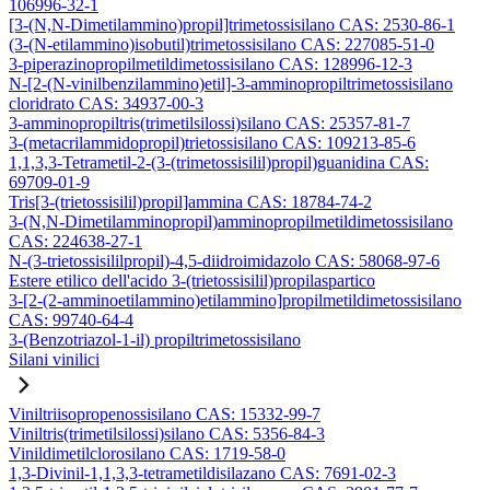
106996-32-1
[3-(N,N-Dimetilammino)propil]trimetossisilano CAS: 2530-86-1
(3-(N-etilammino)isobutil)trimetossisilano CAS: 227085-51-0
3-piperazinopropilmetildimetossisilano CAS: 128996-12-3
N-[2-(N-vinilbenzilammino)etil]-3-amminopropiltrimetossisilano
cloridrato CAS: 34937-00-3
3-amminopropiltris(trimetilsilossi)silano CAS: 25357-81-7
3-(metacrilammidopropil)trietossisilano CAS: 109213-85-6
1,1,3,3-Tetrametil-2-(3-(trimetossisilil)propil)guanidina CAS:
69709-01-9
Tris[3-(trietossisilil)propil]ammina CAS: 18784-74-2
3-(N,N-Dimetilamminopropil)amminopropilmetildimetossisilano
CAS: 224638-27-1
N-(3-trietossisililpropil)-4,5-diidroimidazolo CAS: 58068-97-6
Estere etilico dell'acido 3-(trietossisilil)propilaspartico
3-[2-(2-amminoetilammino)etilammino]propilmetildimetossisilano
CAS: 99740-64-4
3-(Benzotriazol-1-il) propiltrimetossisilano
Silani vinilici
Viniltriisopropenossisilano CAS: 15332-99-7
Viniltris(trimetilsilossi)silano CAS: 5356-84-3
Vinildimetilclorosilano CAS: 1719-58-0
1,3-Divinil-1,1,3,3-tetrametildisilazano CAS: 7691-02-3