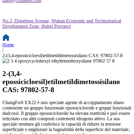
sales@cfsilanes.com
No.2, Dongfeng Avenue, Wuhan Economic and Technological
Development Zone, Hubei Province
Home
/
2-(3,4-epossicicloesil)etilmetildimetossisilano CAS: 97802-57-8
2-(3,4-
epossicicloesil)etilmetildimetossisilano
CAS: 97802-57-8
ChangFu® EX22 è uno speciale agente di accoppiamento silano
contenente un gruppo funzionale epossicicloesile e gruppi funzionali
dialcossi. Il gruppo epossicicloesile ha elevata reattività e può essere
reticolato con altri composti contenenti idrogeno attivo. La sua
speciale struttura gli conferisce la capacità di ridurre la tensione
superficiale e migliorare la bagnabilità della superficie del materiale,