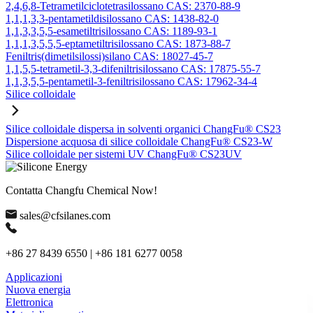
2,4,6,8-Tetrametilciclotetrasilossano CAS: 2370-88-9
1,1,1,3,3-pentametildisilossano CAS: 1438-82-0
1,1,3,3,5,5-esametiltrisilossano CAS: 1189-93-1
1,1,1,3,5,5,5-eptametiltrisilossano CAS: 1873-88-7
Feniltris(dimetilsilossi)silano CAS: 18027-45-7
1,1,5,5-tetrametil-3,3-difeniltrisilossano CAS: 17875-55-7
1,1,3,5,5-pentametil-3-feniltrisilossano CAS: 17962-34-4
Silice colloidale
Silice colloidale dispersa in solventi organici ChangFu® CS23
Dispersione acquosa di silice colloidale ChangFu® CS23-W
Silice colloidale per sistemi UV ChangFu® CS23UV
Contatta Changfu Chemical Now!
sales@cfsilanes.com
+86 27 8439 6550 | +86 181 6277 0058
Applicazioni
Nuova energia
Elettronica