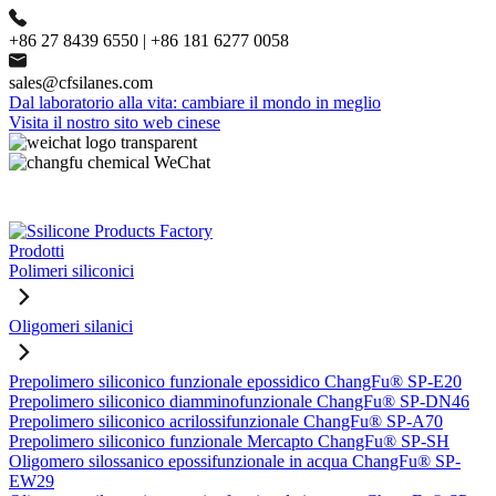
+86 27 8439 6550 | +86 181 6277 0058
sales@cfsilanes.com
Dal laboratorio alla vita: cambiare il mondo in meglio
Visita il nostro sito web cinese
Prodotti
Polimeri siliconici
Oligomeri silanici
Prepolimero siliconico funzionale epossidico ChangFu® SP-E20
Prepolimero siliconico diamminofunzionale ChangFu® SP-DN46
Prepolimero siliconico acrilossifunzionale ChangFu® SP-A70
Prepolimero siliconico funzionale Mercapto ChangFu® SP-SH
Oligomero silossanico epossifunzionale in acqua ChangFu® SP-
EW29