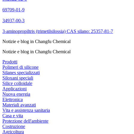
69709-01-9
34937-00-3
3-aminopropiltris (trimetilsilossia) CAS silano: 25357-81-7
Notizie e blog in Changfu Chemical
Notizie e blog in Changfu Chemical
Prodotti
Polimeri di silicone
Silanes specializzati
Siloxani speciali
Silice colloidale
Applicazioni
Nuova energia
Elettronica
Materiali avanzati
Vita e assistenza sanitaria
Casa e vita
Protezione dell'ambiente
Costruzione
Agricoltura