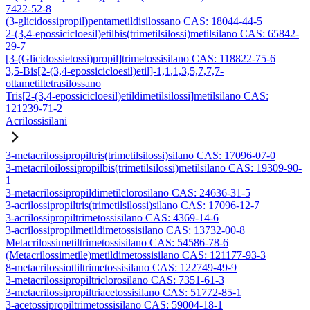
7422-52-8
(3-glicidossipropil)pentametildisilossano CAS: 18044-44-5
2-(3,4-epossicicloesil)etilbis(trimetilsilossi)metilsilano CAS: 65842-
29-7
[3-(Glicidossietossi)propil]trimetossisilano CAS: 118822-75-6
3,5-Bis[2-(3,4-epossicicloesil)etil]-1,1,1,3,5,7,7,7-
ottametiltetrasilossano
Tris[2-(3,4-epossicicloesil)etildimetilsilossi]metilsilano CAS:
121239-71-2
Acrilossisilani
3-metacrilossipropiltris(trimetilsilossi)silano CAS: 17096-07-0
3-metacriloilossipropilbis(trimetilsilossi)metilsilano CAS: 19309-90-
1
3-metacrilossipropildimetilclorosilano CAS: 24636-31-5
3-acrilossipropiltris(trimetilsilossi)silano CAS: 17096-12-7
3-acrilossipropiltrimetossisilano CAS: 4369-14-6
3-acrilossipropilmetildimetossisilano CAS: 13732-00-8
Metacrilossimetiltrimetossisilano CAS: 54586-78-6
(Metacrilossimetile)metildimetossisilano CAS: 121177-93-3
8-metacrilossiottiltrimetossisilano CAS: 122749-49-9
3-metacrilossipropiltriclorosilano CAS: 7351-61-3
3-metacrilossipropiltriacetossisilano CAS: 51772-85-1
3-acetossipropiltrimetossisilano CAS: 59004-18-1