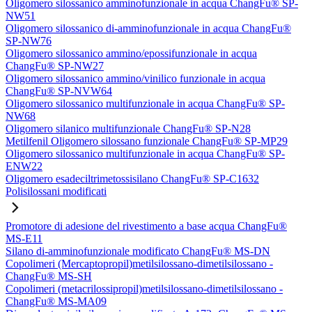
Oligomero silossanico amminofunzionale in acqua ChangFu® SP-
NW51
Oligomero silossanico di-amminofunzionale in acqua ChangFu®
SP-NW76
Oligomero silossanico ammino/epossifunzionale in acqua
ChangFu® SP-NW27
Oligomero silossanico ammino/vinilico funzionale in acqua
ChangFu® SP-NVW64
Oligomero silossanico multifunzionale in acqua ChangFu® SP-
NW68
Oligomero silanico multifunzionale ChangFu® SP-N28
Metilfenil Oligomero silossano funzionale ChangFu® SP-MP29
Oligomero silossanico multifunzionale in acqua ChangFu® SP-
ENW22
Oligomero esadeciltrimetossisilano ChangFu® SP-C1632
Polisilossani modificati
Promotore di adesione del rivestimento a base acqua ChangFu®
MS-E11
Silano di-amminofunzionale modificato ChangFu® MS-DN
Copolimeri (Mercaptopropil)metilsilossano-dimetilsilossano -
ChangFu® MS-SH
Copolimeri (metacrilossipropil)metilsilossano-dimetilsilossano -
ChangFu® MS-MA09