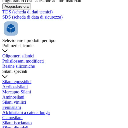
migliorando così l'adesione ad altri materiali.
Acquistare ora
TDS (scheda di dati tecnici)
SDS (scheda di data di sicurezza)
Selezionare i prodotti per tipo
Polimeri siliconici
Oligomeri silanici
Polisilossani modificati
Resine siliconiche
Silani speciali
Silani epossidici
Acrilossisilani
Mercapto Silani
Aminosilani
Silani vinilici
Fenilsilani
Alchilsilani a catena lunga
Cianosilani
Silani isocianato
Silani dipodali