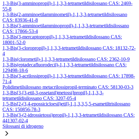
1,3-Bis(3-amminopropil)-1,1,3,3-tetrametildisilossano CAS: 2469-
55-8
1,3-Bis(2-amminoetilamminometil)-1,1,3,3-tetrametildisilossano
CAS: 83936-41-8
1,3-Bis(3-amminoetilamminopropil)-1,1,3,3-tetrametildisilossano
CAS: 17866-53-4
1,3-Bis(3-mercaptopropil)-1,1,3,3-tetrametildisilossano CAS:
18001-52-0
1,3-Bis(3-cloropropil)-1,1,3,3-tetrametildisilossano CAS: 18132-72-
4
1,3-Bis(clorometil)-1,1,3,3-tetrametildisilossano CAS: 2362-10-9
1,3-Bis(eptadecafluorodecil)-1,1,3,3-tetrametildisilossano CAS:
129498-18-6
1,3-Bis(3-acrilossipropil)-1,1,3,3-tetrametildisilossano CAS: 17898-
71-4
Polidimetilsilossano metacrilossipropil-terminato CAS: 58130-03-3
1,3-Bis[3-[3-etil-3-ossetanil)metossi]propil]-1,1,3,3-
tetrametildisilossano CAS: 3207-05-4
1,5-Bis[2-(3,4-epossicicloesil)etil]-1,1,3,3,5,5-esametiltrisilossano
CAS: 150856-78-3
1,3-Bis(3-(2-idrossietossi)propil)-1,1,3,3-tetrametildisilossano CAS:
441307-02-4
Silossani di idrogeno