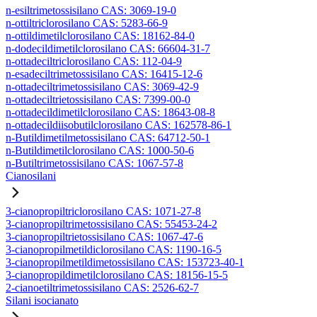
n-esiltrimetossisilano CAS: 3069-19-0
n-ottiltriclorosilano CAS: 5283-66-9
n-ottildimetilclorosilano CAS: 18162-84-0
n-dodecildimetilclorosilano CAS: 66604-31-7
n-ottadeciltriclorosilano CAS: 112-04-9
n-esadeciltrimetossisilano CAS: 16415-12-6
n-ottadeciltrimetossisilano CAS: 3069-42-9
n-ottadeciltrietossisilano CAS: 7399-00-0
n-ottadecildimetilclorosilano CAS: 18643-08-8
n-ottadecildiisobutilclorosilano CAS: 162578-86-1
n-Butildimetilmetossisilano CAS: 64712-50-1
n-Butildimetilclorosilano CAS: 1000-50-6
n-Butiltrimetossisilano CAS: 1067-57-8
Cianosilani
3-cianopropiltriclorosilano CAS: 1071-27-8
3-cianopropiltrimetossisilano CAS: 55453-24-2
3-cianopropiltrietossisilano CAS: 1067-47-6
3-cianopropilmetildiclorosilano CAS: 1190-16-5
3-cianopropilmetildimetossisilano CAS: 153723-40-1
3-cianopropildimetilclorosilano CAS: 18156-15-5
2-cianoetiltrimetossisilano CAS: 2526-62-7
Silani isocianato