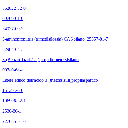
862822-32-0
69709-01-9
34937-00-3
3-aminopropiltris (trimetilsilossia) CAS silano: 25357-81-7
82984-64-3
3-(Benzotriazol-1-il) propiltrimetossisilano
99740-64-4
Estere etilico dell'acido 3-(trietossisilil)propilaspartico
15129-36-9
106996-32-1
2530-86-1
227085-51-0