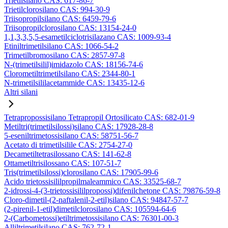
Trietilsilano CAS: 617-86-7
Trietilclorosilano CAS: 994-30-9
Triisopropilsilano CAS: 6459-79-6
Triisopropilclorosilano CAS: 13154-24-0
1,1,3,3,5,5-esametilciclotrisilazano CAS: 1009-93-4
Etiniltrimetilsilano CAS: 1066-54-2
Trimetilbromosilano CAS: 2857-97-8
N-(trimetilsilil)imidazolo CAS: 18156-74-6
Clorometiltrimetilsilano CAS: 2344-80-1
N-trimetilsililacetammide CAS: 13435-12-6
Altri silani
Tetrapropossisilano Tetrapropil Ortosilicato CAS: 682-01-9
Metiltri(trimetilsilossi)silano CAS: 17928-28-8
5-eseniltrimetossisilano CAS: 58751-56-7
Acetato di trimetilsilile CAS: 2754-27-0
Decametiltetrasilossano CAS: 141-62-8
Ottametiltrisilossano CAS: 107-51-7
Tris(trimetilsilossi)clorosilano CAS: 17905-99-6
Acido trietossisililpropilmaleammico CAS: 33525-68-7
2-idrossi-4-(3-trietossisililpropossi)difenilchetone CAS: 79876-59-8
Cloro-dimetil-(2-naftalenil-2-etil)silano CAS: 94847-57-7
(2-pirenil-1-etil)dimetilclorosilano CAS: 105594-64-6
2-(Carbometossi)etiltrimetossisilano CAS: 76301-00-3
Alliltrimetilsilano CAS: 762-72-1