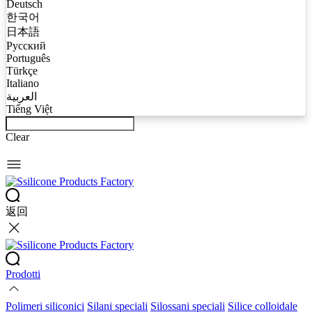
Deutsch
한국어
日本語
Русский
Português
Türkçe
Italiano
العربية
Tiếng Việt
Clear
返回
Prodotti
Polimeri siliconici
Silani speciali
Silossani speciali
Silice colloidale