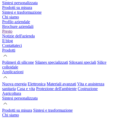
Sintesi personalizzata
Prodotti su misura
Sintesi e trasformazione
Chi siamo
Profilo aziendale
Brochure aziendali
Presto
Notizie dell'azienda
Il blog
Contattateci
Prodotti
Polimeri di silicone
Silanes specializzati
Siloxani speciali
Silice
colloidale
Applicazioni
Nuova energia
Elettronica
Materiali avanzati
Vita e assistenza
sanitaria
Casa e vita
Protezione dell'ambiente
Costruzione
Agricoltura
Sintesi personalizzata
Prodotti su misura
Sintesi e trasformazione
Chi siamo