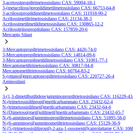
3-acetossipropiltrimetossisilano CAS: 59004-18-1
3-(metacrilossi)propildimetilmetossisilano CAS: 66753-64-8
3-acrilossipropildimetilmetossisilano CAS: 111918-90-2
Acrilossimetiltrimetossisilano CAS: 21134-38-3
Acrilossimetilmetildimetossisilano CAS: 130865-12-2
Acrilossitriisopropilsilano CAS: 157859-20-6
Mercapto Silani
3-Mercaptopropiltrimetossisilano CAS: 4420-74-0
3-Mercaptopropiltrietossisilano CAS: 14814-09-6
3-Mercaptopropilmetildimetossisilano CAS: 31001-77-1
Mercaptometiltrimetossisilano CAS: 30817-94-8
Mercaptometiltrietossisilano CAS: 60764-83-2
S-(ottanoil)mercaptopropiltrietossisilano CAS: 220727-26-4
Aminosilani
3-(1,3-dimetilbutilidene)amminopropiltrietossisilano CAS: 116229-43
N-(trimetossisililpropil)metilcarbammato CAS: 23432-62-4
N-(trimetossisililmetil)metilcarbammato CAS: 23432-64-6
N-[Dimetossi(metil)sililmetil]metilcarbammato CAS: 23432-65-7
N-(6-amminoesil)amminopropiltrimetossisilano CAS: 51895-58-0
N-(6-amminoesil)amminometiltrietossisilano CAS: 15129-36-9
N-[5-(trimetossisililpropil)-2-aza-1-ossopentil]caprolattame CAS: 10