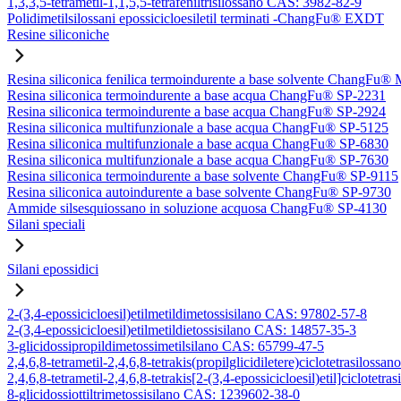
1,3,3,5-tetrametil-1,1,5,5-tetrafeniltrisilossano CAS: 3982-82-9
Polidimetilsilossani epossicicloesiletil terminati -ChangFu® EXDT
Resine siliconiche
Resina siliconica fenilica termoindurente a base solvente ChangFu®
Resina siliconica termoindurente a base acqua ChangFu® SP-2231
Resina siliconica termoindurente a base acqua ChangFu® SP-2924
Resina siliconica multifunzionale a base acqua ChangFu® SP-5125
Resina siliconica multifunzionale a base acqua ChangFu® SP-6830
Resina siliconica multifunzionale a base acqua ChangFu® SP-7630
Resina siliconica termoindurente a base solvente ChangFu® SP-9115
Resina siliconica autoindurente a base solvente ChangFu® SP-9730
Ammide silsesquiossano in soluzione acquosa ChangFu® SP-4130
Silani speciali
Silani epossidici
2-(3,4-epossicicloesil)etilmetildimetossisilano CAS: 97802-57-8
2-(3,4-epossicicloesil)etilmetildietossisilano CAS: 14857-35-3
3-glicidossipropildimetossimetilsilano CAS: 65799-47-5
2,4,6,8-tetrametil-2,4,6,8-tetrakis(propilglicidiletere)ciclotetrasilos
2,4,6,8-tetrametil-2,4,6,8-tetrakis[2-(3,4-epossicicloesil)etil]ciclote
8-glicidossiottiltrimetossisilano CAS: 1239602-38-0