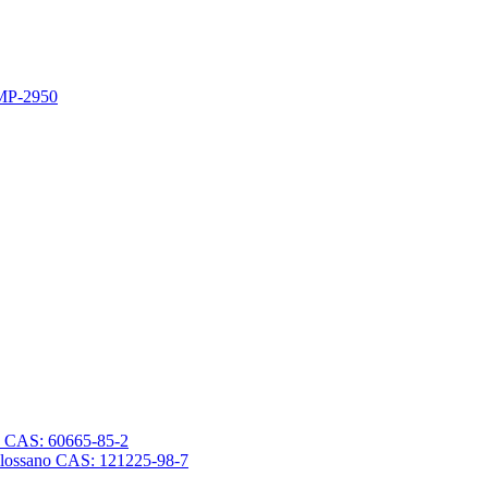
 MP-2950
sano CAS: 60665-85-2
trasilossano CAS: 121225-98-7