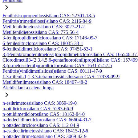
Fenilsilani
Feniltrisisopropenilossisilano CAS: 52301-18-5
Feniltris(trimetilsilossi)silano CAS: 2116-84-9
Metilfenildimetossisilano CAS: 3027-21-2
Metilfenildietossisilano CAS: 775-56-4
3-fenilpropildimetilclorosilano CAS: 17146-09-7
6-fenilesiltriclorosilano CAS: 18035-33-1
6-fenilesildimetilclorosilano CAS: 97451-53-1
3-(Pentabromofenilmetossi)propildimetilclorosilano CAS: 166546-37
Clorodimetil[3-(2,3,4,5,6-pentafluorofenil)propil]silano CAS: 15749
3-(p-metossifenil)propiltriclorosilano CAS: 163155-57-5
Feniltris(vinildimetilsilossi)silano CAS: 60111-47-9
1,3-difenil-1,1,3,3-tetrametossidisilossano CAS: 17938-09-9
Metildifenilmetossisilano CAS: 18407-48-2
Alchilsilani a catena lunga
n-esiltrimetossisilano CAS: 3069-19-0
n-ottiltriclorosilano CAS: 5283-66-9
n-ottildimetilclorosilano CAS: 18162-84-0
n-dodecildimetilclorosilano CAS: 66604-31-7
n-ottadeciltriclorosilano CAS: 112-04-9
n-esadeciltrimetossisilano CAS: 16415-12-6
n-ottadeciltrimetossisilano CAS: 3069-42-9