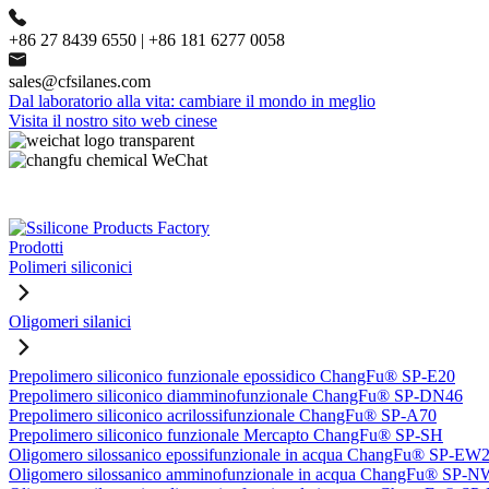
+86 27 8439 6550 | +86 181 6277 0058
sales@cfsilanes.com
Dal laboratorio alla vita: cambiare il mondo in meglio
Visita il nostro sito web cinese
Prodotti
Polimeri siliconici
Oligomeri silanici
Prepolimero siliconico funzionale epossidico ChangFu® SP-E20
Prepolimero siliconico diamminofunzionale ChangFu® SP-DN46
Prepolimero siliconico acrilossifunzionale ChangFu® SP-A70
Prepolimero siliconico funzionale Mercapto ChangFu® SP-SH
Oligomero silossanico epossifunzionale in acqua ChangFu® SP-EW
Oligomero silossanico amminofunzionale in acqua ChangFu® SP-