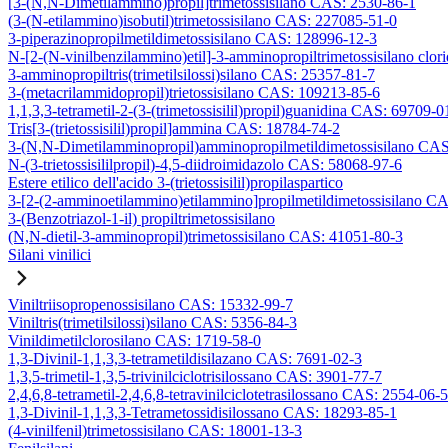
[3-(N,N-Dimetilammino)propil]trimetossisilano CAS: 2530-86-1
(3-(N-etilammino)isobutil)trimetossisilano CAS: 227085-51-0
3-piperazinopropilmetildimetossisilano CAS: 128996-12-3
N-[2-(N-vinilbenzilammino)etil]-3-amminopropiltrimetossisilano clo
3-amminopropiltris(trimetilsilossi)silano CAS: 25357-81-7
3-(metacrilammidopropil)trietossisilano CAS: 109213-85-6
1,1,3,3-tetrametil-2-(3-(trimetossisilil)propil)guanidina CAS: 69709-0
Tris[3-(trietossisilil)propil]ammina CAS: 18784-74-2
3-(N,N-Dimetilamminopropil)amminopropilmetildimetossisilano CA
N-(3-trietossisililpropil)-4,5-diidroimidazolo CAS: 58068-97-6
Estere etilico dell'acido 3-(trietossisilil)propilaspartico
3-[2-(2-amminoetilammino)etilammino]propilmetildimetossisilano C
3-(Benzotriazol-1-il) propiltrimetossisilano
(N,N-dietil-3-amminopropil)trimetossisilano CAS: 41051-80-3
Silani vinilici
Viniltriisopropenossisilano CAS: 15332-99-7
Viniltris(trimetilsilossi)silano CAS: 5356-84-3
Vinildimetilclorosilano CAS: 1719-58-0
1,3-Divinil-1,1,3,3-tetrametildisilazano CAS: 7691-02-3
1,3,5-trimetil-1,3,5-trivinilciclotrisilossano CAS: 3901-77-7
2,4,6,8-tetrametil-2,4,6,8-tetravinilciclotetrasilossano CAS: 2554-06-5
1,3-Divinil-1,1,3,3-Tetrametossidisilossano CAS: 18293-85-1
(4-vinilfenil)trimetossisilano CAS: 18001-13-3