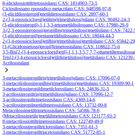
8-glicidossiottiltrietossisilano CAS: 1814903-73-5
Ciclosilossano epossidico metacrilato CAS: 948598-97-8
(3-glicidilossipropil)metildietossisilano CAS: 2897-60-1
2-(3,4-epossicicloesil)etiltris(trimetilsilossi)silano CAS: 90492-24-3
(3-glicidossipropil)-1,1,3,3-tetrametildisilossano CAS: 17980-29-9
3-(2,3-epossipropossi)propilbis(trimetilsilossi)metilsilano CAS: 7422-
(3-glicidossipropil)pentametildisilossano CAS: 18044-44-5
2-(3,4-epossicicloesil)etilbis(trimetilsilossi)metilsilano CAS: 65842-2
[3-(Glicidossietossi)propil]trimetossisilano CAS: 118822-75-6
3,5-Bis[2-(3,4-epossicicloesil)etil]-1,1,1,3,5,7,7,7-ottametiltetrasiloss
Tris[2-(3,4-epossicicloesil)etildimetilsilossi]metilsilano CAS: 121239
Acrilossisilani
3-metacrilossipropiltris(trimetilsilossi)silano CAS: 17096-07-0
3-metacriloilossipropilbis(trimetilsilossi)metilsilano CAS: 19309-90-1
3-metacrilossipropildimetilclorosilano CAS: 24636-31-5
3-acrilossipropiltris(trimetilsilossi)silano CAS: 17096-12-7
3-acrilossipropiltrimetossisilano CAS: 4369-14-6
3-acrilossipropilmetildimetossisilano CAS: 13732-00-8
Metacrilossimetiltrimetossisilano CAS: 54586-78-6
(Metacrilossimetile)metildimetossisilano CAS: 121177-93-3
8-metacrilossiottiltrimetossisilano CAS: 122749-49-9
3-metacrilossipropiltriclorosilano CAS: 7351-61-3
3-metacrilossipropiltriacetossisilano CAS: 51772-85-1