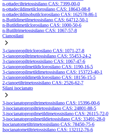
n-ottadeciltrietossisilano CAS: 7399-00-0
n-ottadecildimetilclorosilano CAS: 18643-08-8
n-ottadecildiisobutilclorosilano CAS: 162578-86-1
n-Butildimetilmetossisilano CAS: 64712-50-1
n-Butildimetilclorosilano CAS: 1000-50-6
n-Butiltrimetossisilano CAS: 1067-57-8
Cianosilani
3-cianopropiltriclorosilano CAS: 1071-27-8
3-cianopropiltrimetossisilano CAS: 55453-24-2
3-cianopropiltrietossisilano CAS: 1067-47-6
3-cianopropilmetildiclorosilano CAS: 1190-16-5
3-cianopropilmetildimetossisilano CAS: 153723-40-1
3-cianopropildimetilclorosilano CAS: 18156-15-5
2-cianoetiltrimetossisilano CAS: 2526-62-7
Silani isocianato
3-isocianatopropiltrimetossisilano CAS: 15396-00-6
3-isocianatopropiltrietossisilano CAS: 24801-88-5
3-isocianatopropilmetildimetossisilano CAS: 26115-72-0
3-isocianatopropilmetildietossisilano CAS: 33491-28-0
Isocianatometiltrimetossisilano CAS: 78450-75-6
Isocianatometiltrietossisilano CAS: 132112-76-6