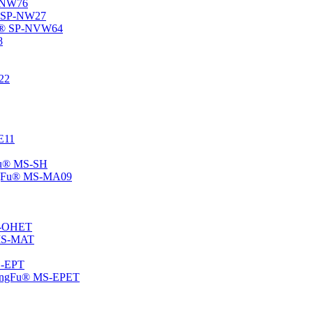
P-NW76
u® SP-NW27
gFu® SP-NVW64
8
22
-E11
gFu® MS-SH
ChangFu® MS-MA09
MS-OHET
® MS-MAT
MS-EPT
-ChangFu® MS-EPET