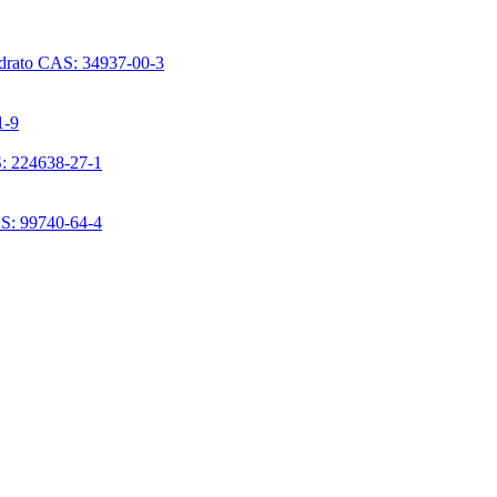
ridrato CAS: 34937-00-3
1-9
S: 224638-27-1
AS: 99740-64-4