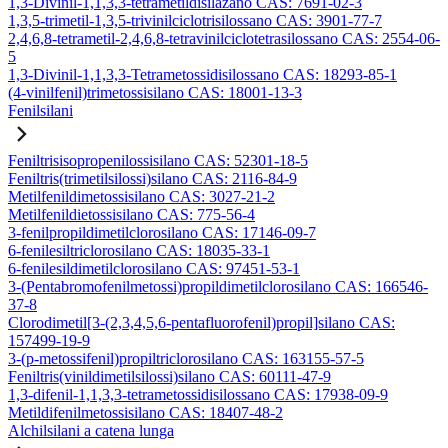
1,3-Divinil-1,1,3,3-tetrametildisilazano CAS: 7691-02-3
1,3,5-trimetil-1,3,5-trivinilciclotrisilossano CAS: 3901-77-7
2,4,6,8-tetrametil-2,4,6,8-tetravinilciclotetrasilossano CAS: 2554-06-
5
1,3-Divinil-1,1,3,3-Tetrametossidisilossano CAS: 18293-85-1
(4-vinilfenil)trimetossisilano CAS: 18001-13-3
Fenilsilani
Feniltrisisopropenilossisilano CAS: 52301-18-5
Feniltris(trimetilsilossi)silano CAS: 2116-84-9
Metilfenildimetossisilano CAS: 3027-21-2
Metilfenildietossisilano CAS: 775-56-4
3-fenilpropildimetilclorosilano CAS: 17146-09-7
6-fenilesiltriclorosilano CAS: 18035-33-1
6-fenilesildimetilclorosilano CAS: 97451-53-1
3-(Pentabromofenilmetossi)propildimetilclorosilano CAS: 166546-
37-8
Clorodimetil[3-(2,3,4,5,6-pentafluorofenil)propil]silano CAS:
157499-19-9
3-(p-metossifenil)propiltriclorosilano CAS: 163155-57-5
Feniltris(vinildimetilsilossi)silano CAS: 60111-47-9
1,3-difenil-1,1,3,3-tetrametossidisilossano CAS: 17938-09-9
Metildifenilmetossisilano CAS: 18407-48-2
Alchilsilani a catena lunga