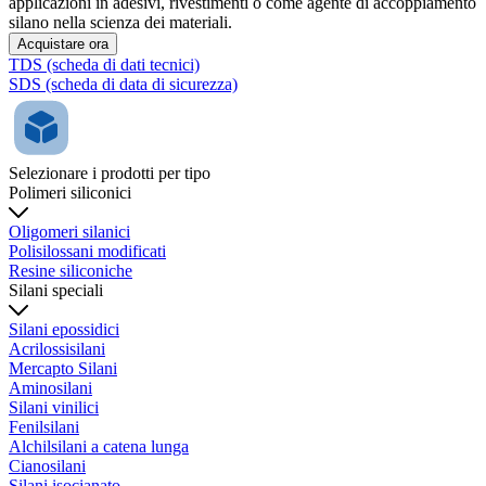
applicazioni in adesivi, rivestimenti o come agente di accoppiamento
silano nella scienza dei materiali.
Acquistare ora
TDS (scheda di dati tecnici)
SDS (scheda di data di sicurezza)
Selezionare i prodotti per tipo
Polimeri siliconici
Oligomeri silanici
Polisilossani modificati
Resine siliconiche
Silani speciali
Silani epossidici
Acrilossisilani
Mercapto Silani
Aminosilani
Silani vinilici
Fenilsilani
Alchilsilani a catena lunga
Cianosilani
Silani isocianato