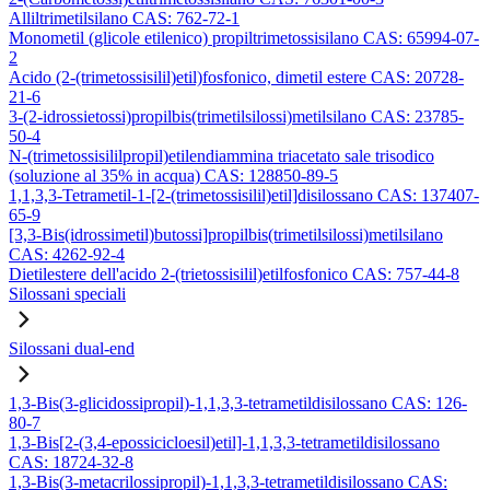
Alliltrimetilsilano CAS: 762-72-1
Monometil (glicole etilenico) propiltrimetossisilano CAS: 65994-07-
2
Acido (2-(trimetossisilil)etil)fosfonico, dimetil estere CAS: 20728-
21-6
3-(2-idrossietossi)propilbis(trimetilsilossi)metilsilano CAS: 23785-
50-4
N-(trimetossisililpropil)etilendiammina triacetato sale trisodico
(soluzione al 35% in acqua) CAS: 128850-89-5
1,1,3,3-Tetrametil-1-[2-(trimetossisilil)etil]disilossano CAS: 137407-
65-9
[3,3-Bis(idrossimetil)butossi]propilbis(trimetilsilossi)metilsilano
CAS: 4262-92-4
Dietilestere dell'acido 2-(trietossisilil)etilfosfonico CAS: 757-44-8
Silossani speciali
Silossani dual-end
1,3-Bis(3-glicidossipropil)-1,1,3,3-tetrametildisilossano CAS: 126-
80-7
1,3-Bis[2-(3,4-epossicicloesil)etil]-1,1,3,3-tetrametildisilossano
CAS: 18724-32-8
1,3-Bis(3-metacrilossipropil)-1,1,3,3-tetrametildisilossano CAS: