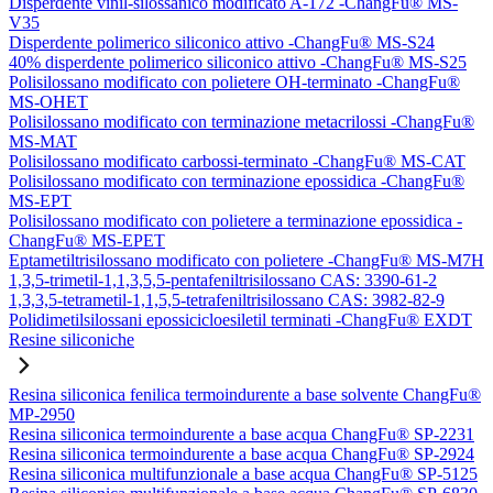
Disperdente vinil-silossanico modificato A-172 -ChangFu® MS-
V35
Disperdente polimerico siliconico attivo -ChangFu® MS-S24
40% disperdente polimerico siliconico attivo -ChangFu® MS-S25
Polisilossano modificato con polietere OH-terminato -ChangFu®
MS-OHET
Polisilossano modificato con terminazione metacrilossi -ChangFu®
MS-MAT
Polisilossano modificato carbossi-terminato -ChangFu® MS-CAT
Polisilossano modificato con terminazione epossidica -ChangFu®
MS-EPT
Polisilossano modificato con polietere a terminazione epossidica -
ChangFu® MS-EPET
Eptametiltrisilossano modificato con polietere -ChangFu® MS-M7H
1,3,5-trimetil-1,1,3,5,5-pentafeniltrisilossano CAS: 3390-61-2
1,3,3,5-tetrametil-1,1,5,5-tetrafeniltrisilossano CAS: 3982-82-9
Polidimetilsilossani epossicicloesiletil terminati -ChangFu® EXDT
Resine siliconiche
Resina siliconica fenilica termoindurente a base solvente ChangFu®
MP-2950
Resina siliconica termoindurente a base acqua ChangFu® SP-2231
Resina siliconica termoindurente a base acqua ChangFu® SP-2924
Resina siliconica multifunzionale a base acqua ChangFu® SP-5125