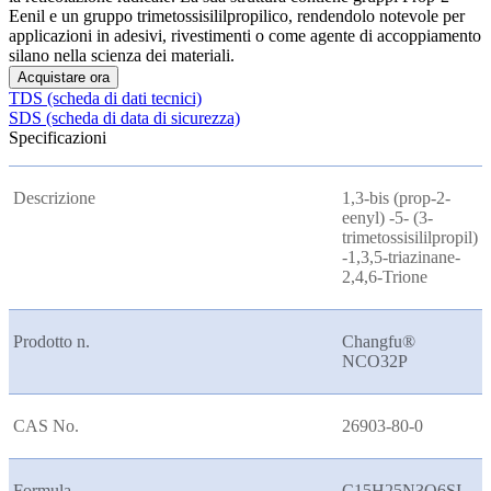
Eenil e un gruppo trimetossisililpropilico, rendendolo notevole per
applicazioni in adesivi, rivestimenti o come agente di accoppiamento
silano nella scienza dei materiali.
Acquistare ora
TDS (scheda di dati tecnici)
SDS (scheda di data di sicurezza)
Specificazioni
Descrizione
1,3-bis (prop-2-
eenyl) -5- (3-
trimetossisililpropil)
-1,3,5-triazinane-
2,4,6-Trione
Prodotto n.
Changfu®
NCO32P
CAS No.
26903-80-0
Formula
C15H25N3O6SI