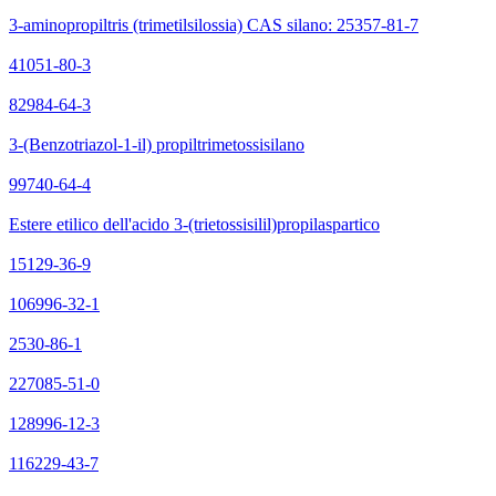
3-aminopropiltris (trimetilsilossia) CAS silano: 25357-81-7
41051-80-3
82984-64-3
3-(Benzotriazol-1-il) propiltrimetossisilano
99740-64-4
Estere etilico dell'acido 3-(trietossisilil)propilaspartico
15129-36-9
106996-32-1
2530-86-1
227085-51-0
128996-12-3
116229-43-7