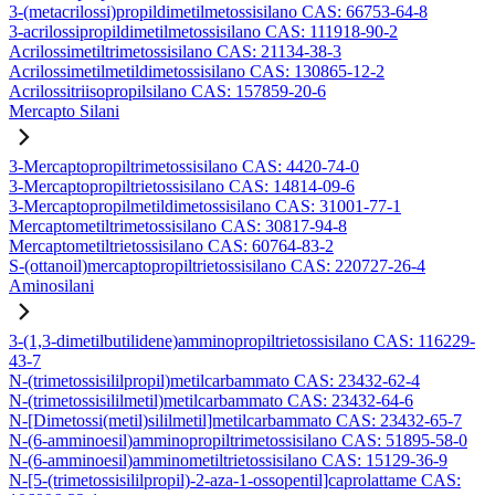
3-(metacrilossi)propildimetilmetossisilano CAS: 66753-64-8
3-acrilossipropildimetilmetossisilano CAS: 111918-90-2
Acrilossimetiltrimetossisilano CAS: 21134-38-3
Acrilossimetilmetildimetossisilano CAS: 130865-12-2
Acrilossitriisopropilsilano CAS: 157859-20-6
Mercapto Silani
3-Mercaptopropiltrimetossisilano CAS: 4420-74-0
3-Mercaptopropiltrietossisilano CAS: 14814-09-6
3-Mercaptopropilmetildimetossisilano CAS: 31001-77-1
Mercaptometiltrimetossisilano CAS: 30817-94-8
Mercaptometiltrietossisilano CAS: 60764-83-2
S-(ottanoil)mercaptopropiltrietossisilano CAS: 220727-26-4
Aminosilani
3-(1,3-dimetilbutilidene)amminopropiltrietossisilano CAS: 116229-
43-7
N-(trimetossisililpropil)metilcarbammato CAS: 23432-62-4
N-(trimetossisililmetil)metilcarbammato CAS: 23432-64-6
N-[Dimetossi(metil)sililmetil]metilcarbammato CAS: 23432-65-7
N-(6-amminoesil)amminopropiltrimetossisilano CAS: 51895-58-0
N-(6-amminoesil)amminometiltrietossisilano CAS: 15129-36-9
N-[5-(trimetossisililpropil)-2-aza-1-ossopentil]caprolattame CAS: