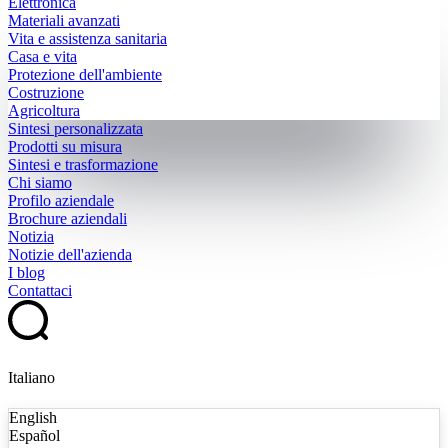
Elettronica
Materiali avanzati
Vita e assistenza sanitaria
Casa e vita
Protezione dell'ambiente
Costruzione
Agricoltura
Sintesi personalizzata
Prodotti su misura
Sintesi e trasformazione
Chi siamo
Profilo aziendale
Brochure aziendali
Notizia
Notizie dell'azienda
I blog
Contattaci
Italiano
English
Español