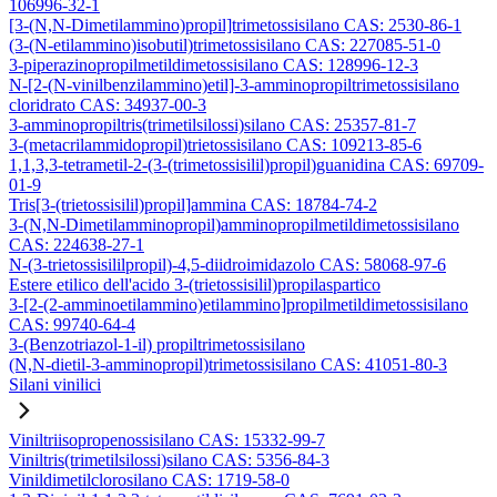
106996-32-1
[3-(N,N-Dimetilammino)propil]trimetossisilano CAS: 2530-86-1
(3-(N-etilammino)isobutil)trimetossisilano CAS: 227085-51-0
3-piperazinopropilmetildimetossisilano CAS: 128996-12-3
N-[2-(N-vinilbenzilammino)etil]-3-amminopropiltrimetossisilano
cloridrato CAS: 34937-00-3
3-amminopropiltris(trimetilsilossi)silano CAS: 25357-81-7
3-(metacrilammidopropil)trietossisilano CAS: 109213-85-6
1,1,3,3-tetrametil-2-(3-(trimetossisilil)propil)guanidina CAS: 69709-
01-9
Tris[3-(trietossisilil)propil]ammina CAS: 18784-74-2
3-(N,N-Dimetilamminopropil)amminopropilmetildimetossisilano
CAS: 224638-27-1
N-(3-trietossisililpropil)-4,5-diidroimidazolo CAS: 58068-97-6
Estere etilico dell'acido 3-(trietossisilil)propilaspartico
3-[2-(2-amminoetilammino)etilammino]propilmetildimetossisilano
CAS: 99740-64-4
3-(Benzotriazol-1-il) propiltrimetossisilano
(N,N-dietil-3-amminopropil)trimetossisilano CAS: 41051-80-3
Silani vinilici
Viniltriisopropenossisilano CAS: 15332-99-7
Viniltris(trimetilsilossi)silano CAS: 5356-84-3
Vinildimetilclorosilano CAS: 1719-58-0