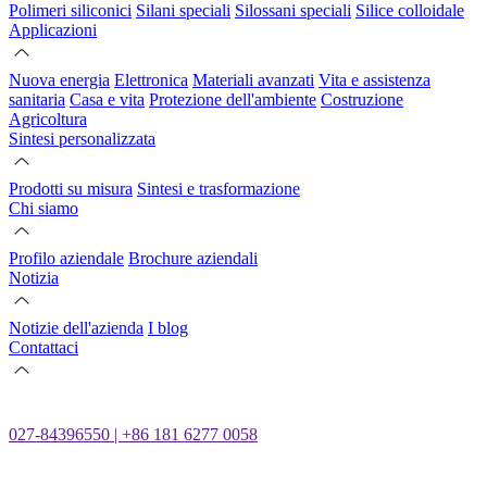
Polimeri siliconici
Silani speciali
Silossani speciali
Silice colloidale
Applicazioni
Nuova energia
Elettronica
Materiali avanzati
Vita e assistenza
sanitaria
Casa e vita
Protezione dell'ambiente
Costruzione
Agricoltura
Sintesi personalizzata
Prodotti su misura
Sintesi e trasformazione
Chi siamo
Profilo aziendale
Brochure aziendali
Notizia
Notizie dell'azienda
I blog
Contattaci
027-84396550 | +86 181 6277 0058