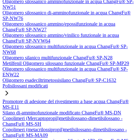
Oligomero silossanico amminofunzionale in acqua ChangFu® SP-
NW51
Oligomero silossanico di-amminofunzionale in acqua ChangFu®
SP-NW76
Oligomero silossanico ammino/epossifunzionale in acqua
ChangFu® SP-NW27
Oligomero silossanico ammino/vinilico funzionale in acqua
ChangFu® SP-NVW64
Oligomero silossanico multifunzionale in acqua ChangFu® SP-
NW68
Oligomero silanico multifunzionale ChangFu® SP-N28
Metilfenil Oligomero silossano funzionale ChangFu® SP-MP29
Oligomero silossanico multifunzionale in acqua ChangFu® SP-
ENW22
Oligomero esadeciltrimetossisilano ChangFu® SP-C1632
Polisilossani modificati
Promotore di adesione del rivestimento a base acqua ChangFu®
MS-E11
Silano di-amminofunzionale modificato ChangFu® MS-DN
Copolimeri (Mercaptopropil)metilsilossano-dimetilsilossano -
ChangFu® MS-SH
Copolimeri (metacrilossipropil)metilsilossano-dimetilsilossano -
ChangFu® MS-MA09