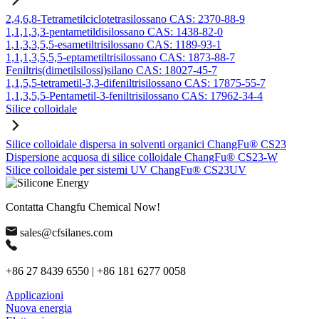
2,4,6,8-Tetrametilciclotetrasilossano CAS: 2370-88-9
1,1,1,3,3-pentametildisilossano CAS: 1438-82-0
1,1,3,3,5,5-esametiltrisilossano CAS: 1189-93-1
1,1,1,3,5,5,5-eptametiltrisilossano CAS: 1873-88-7
Feniltris(dimetilsilossi)silano CAS: 18027-45-7
1,1,5,5-tetrametil-3,3-difeniltrisilossano CAS: 17875-55-7
1,1,3,5,5-Pentametil-3-feniltrisilossano CAS: 17962-34-4
Silice colloidale
Silice colloidale dispersa in solventi organici ChangFu® CS23
Dispersione acquosa di silice colloidale ChangFu® CS23-W
Silice colloidale per sistemi UV ChangFu® CS23UV
Contatta Changfu Chemical Now!
sales@cfsilanes.com
+86 27 8439 6550 | +86 181 6277 0058
Applicazioni
Nuova energia