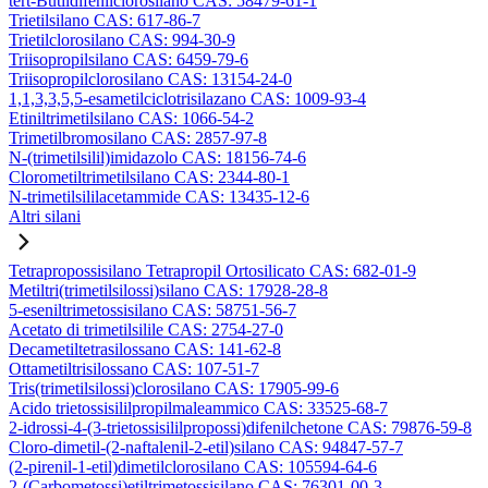
tert-Butildifenilclorosilano CAS: 58479-61-1
Trietilsilano CAS: 617-86-7
Trietilclorosilano CAS: 994-30-9
Triisopropilsilano CAS: 6459-79-6
Triisopropilclorosilano CAS: 13154-24-0
1,1,3,3,5,5-esametilciclotrisilazano CAS: 1009-93-4
Etiniltrimetilsilano CAS: 1066-54-2
Trimetilbromosilano CAS: 2857-97-8
N-(trimetilsilil)imidazolo CAS: 18156-74-6
Clorometiltrimetilsilano CAS: 2344-80-1
N-trimetilsililacetammide CAS: 13435-12-6
Altri silani
Tetrapropossisilano Tetrapropil Ortosilicato CAS: 682-01-9
Metiltri(trimetilsilossi)silano CAS: 17928-28-8
5-eseniltrimetossisilano CAS: 58751-56-7
Acetato di trimetilsilile CAS: 2754-27-0
Decametiltetrasilossano CAS: 141-62-8
Ottametiltrisilossano CAS: 107-51-7
Tris(trimetilsilossi)clorosilano CAS: 17905-99-6
Acido trietossisililpropilmaleammico CAS: 33525-68-7
2-idrossi-4-(3-trietossisililpropossi)difenilchetone CAS: 79876-59-8
Cloro-dimetil-(2-naftalenil-2-etil)silano CAS: 94847-57-7
(2-pirenil-1-etil)dimetilclorosilano CAS: 105594-64-6
2-(Carbometossi)etiltrimetossisilano CAS: 76301-00-3