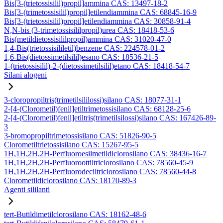
Bis[3-(trietossisilil)propil]ammina CAS: 13497-18-2
Bis[3-(trimetossisilil)propil]etilendiammina CAS: 68845-16-9
Bis[3-(trietossisilil)propil]etilendiammina CAS: 30858-91-4
N,N-bis (3-trimetossisililpropil)urea CAS: 18418-53-6
Bis(metildietossisililpropil)ammina CAS: 31020-47-0
1,4-Bis(trietossisililetil)benzene CAS: 224578-01-2
1,6-Bis(dietossimetilsilil)esano CAS: 18536-21-5
1-(trietossisilil)-2-(dietossimetilsilil)etano CAS: 18418-54-7
Silani alogeni
3-cloropropiltris(trimetilsililossi)silano CAS: 18077-31-1
2-[4-(Clorometil)fenil]etiltrimetossisilano CAS: 68128-25-6
2-[4-(Clorometil)fenil]etiltris(trimetilsilossi)silano CAS: 167426-89-
3
3-bromopropiltrimetossisilano CAS: 51826-90-5
Clorometiltrietossisilano CAS: 15267-95-5
1H,1H,2H,2H-Perfluoroesilmetildiclorosilano CAS: 38436-16-7
1H,1H,2H,2H-Perfluoroottiltriclorosilano CAS: 78560-45-9
1H,1H,2H,2H-Perfluorodeciltriclorosilano CAS: 78560-44-8
Clorometildiclorosilano CAS: 18170-89-3
Agenti sililanti
tert-Butildimetilclorosilano CAS: 18162-48-6