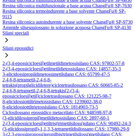
Resina siliconica multifunzionale a base acqua ChangFu® SP-6830
Resina siliconica multifunzionale a base acqua ChangFu® SP-7630
Resina siliconica termoindurente a base solvente ChangFu® SP-
9115
Resina siliconica autoindurente a base solvente ChangFu® SP-9730
Ammide silsesquiossano in soluzione acquosa ChangFu® SP-4130
Silani speciali
Silani epossidici
2-(3,4-epossicicloesil)etilmetildimetossisilano CAS: 97802-57-8
2-(3,4-epossicicloesil)etilmetildietossisilano CAS: 14857-35-3
3-glicidossipropildimetossimetilsilano CAS: 65799-47-5
2,4,6,8-tetrametil-2,4,6,8-
tetrakis(propilglicidiletere)ciclotetrasilossano CAS: 60665-85-2
2,4,6,8-tetrametil-2,4,6,8-tetrakis[2-(3,4-
epossicicloesil)etil]ciclotetrasilossano CAS: 121225-98-7
8-glicidossiottiltrimetossisilano CAS: 1239602-38-0
8-glicidossiottiltrietossisilano CAS: 1814903-73-5
Ciclosilossano epossidico metacrilato CAS: 948598-97-8
(3-glicidilossipropil)metildietossisilano CAS: 2897-60-1
2-(3,4-epossicicloesil)etiltris(trimetilsilossi)silano CAS: 90492-24-3
(3-glicidossipropil)-1,1,3,3-tetrametildisilossano CAS: 17980-29-9
3-(2,3-epossipropossi)propilbis(trimetilsilossi)metilsilano CAS: