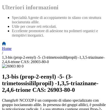
Ulteriori informazioni
Specialità Agente di accoppiamento in silano con struttura
isocianurata allile.
Utile per creare reti reticolati.
Eccellente promotore di adesione tra polimeri organici e
riempitivi inorganici.
Home
/
1,3-bis (prop-2-eenyl) -5- (3-trimetossisililpropil) -1,3,5-triazinane-
2,4,6-trione CAS: 26903-80-0
1,3-bis (prop-2-eenyl) -5- (3-
trimetossisililpropil) -1,3,5-triazinane-
2,4,6-trione CAS: 26903-80-0
Changfu® NCO32P è un composto di silano specializzato con
gruppo isocianurato allile. In presenza dei gruppi allilici, è possibile
la reticolazione radicale. La sua struttura contiene gruppi Prop-2-