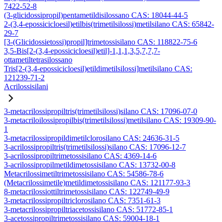
7422-52-8
(3-glicidossipropil)pentametildisilossano CAS: 18044-44-5
2-(3,4-epossicicloesil)etilbis(trimetilsilossi)metilsilano CAS: 65842-
29-7
[3-(Glicidossietossi)propil]trimetossisilano CAS: 118822-75-6
3,5-Bis[2-(3,4-epossicicloesil)etil]-1,1,1,3,5,7,7,7-
ottametiltetrasilossano
Tris[2-(3,4-epossicicloesil)etildimetilsilossi]metilsilano CAS:
121239-71-2
Acrilossisilani
3-metacrilossipropiltris(trimetilsilossi)silano CAS: 17096-07-0
3-metacriloilossipropilbis(trimetilsilossi)metilsilano CAS: 19309-90-
1
3-metacrilossipropildimetilclorosilano CAS: 24636-31-5
3-acrilossipropiltris(trimetilsilossi)silano CAS: 17096-12-7
3-acrilossipropiltrimetossisilano CAS: 4369-14-6
3-acrilossipropilmetildimetossisilano CAS: 13732-00-8
Metacrilossimetiltrimetossisilano CAS: 54586-78-6
(Metacrilossimetile)metildimetossisilano CAS: 121177-93-3
8-metacrilossiottiltrimetossisilano CAS: 122749-49-9
3-metacrilossipropiltriclorosilano CAS: 7351-61-3
3-metacrilossipropiltriacetossisilano CAS: 51772-85-1
3-acetossipropiltrimetossisilano CAS: 59004-18-1