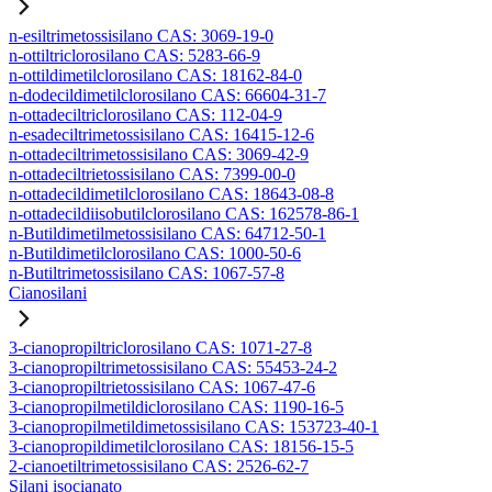
n-esiltrimetossisilano CAS: 3069-19-0
n-ottiltriclorosilano CAS: 5283-66-9
n-ottildimetilclorosilano CAS: 18162-84-0
n-dodecildimetilclorosilano CAS: 66604-31-7
n-ottadeciltriclorosilano CAS: 112-04-9
n-esadeciltrimetossisilano CAS: 16415-12-6
n-ottadeciltrimetossisilano CAS: 3069-42-9
n-ottadeciltrietossisilano CAS: 7399-00-0
n-ottadecildimetilclorosilano CAS: 18643-08-8
n-ottadecildiisobutilclorosilano CAS: 162578-86-1
n-Butildimetilmetossisilano CAS: 64712-50-1
n-Butildimetilclorosilano CAS: 1000-50-6
n-Butiltrimetossisilano CAS: 1067-57-8
Cianosilani
3-cianopropiltriclorosilano CAS: 1071-27-8
3-cianopropiltrimetossisilano CAS: 55453-24-2
3-cianopropiltrietossisilano CAS: 1067-47-6
3-cianopropilmetildiclorosilano CAS: 1190-16-5
3-cianopropilmetildimetossisilano CAS: 153723-40-1
3-cianopropildimetilclorosilano CAS: 18156-15-5
2-cianoetiltrimetossisilano CAS: 2526-62-7
Silani isocianato