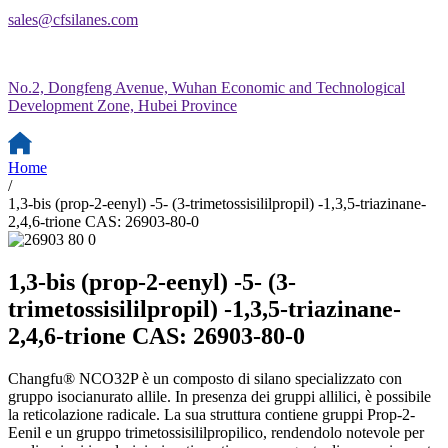
sales@cfsilanes.com
No.2, Dongfeng Avenue, Wuhan Economic and Technological
Development Zone, Hubei Province
Home
/
1,3-bis (prop-2-eenyl) -5- (3-trimetossisililpropil) -1,3,5-triazinane-
2,4,6-trione CAS: 26903-80-0
1,3-bis (prop-2-eenyl) -5- (3-
trimetossisililpropil) -1,3,5-triazinane-
2,4,6-trione CAS: 26903-80-0
Changfu® NCO32P è un composto di silano specializzato con
gruppo isocianurato allile. In presenza dei gruppi allilici, è possibile
la reticolazione radicale. La sua struttura contiene gruppi Prop-2-
Eenil e un gruppo trimetossisililpropilico, rendendolo notevole per