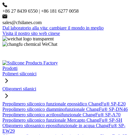
+86 27 8439 6550 | +86 181 6277 0058
sales@cfsilanes.com
Dal laboratorio alla vita: cambiare il mondo in meglio
Visita il nostro sito web cinese
Prodotti
Polimeri siliconici
Oligomeri silanici
Prepolimero siliconico funzionale epossidico ChangFu® SP-E20
Prepolimero siliconico diamminofunzionale ChangFu® SP-DN46
Prepolimero siliconico acrilossifunzionale ChangFu® SP-A70
Prepolimero siliconico funzionale Mercapto ChangFu® SP-SH
Oligomero silossanico epossifunzionale in acqua ChangFu® SP-
EW29