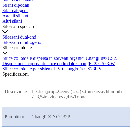
Silani dipodali
Silani alogeni
Agenti sililanti
Altri silani
Silossani speciali
Silossani dual-end
Silossani di idrogeno
Silice colloidale
Silice colloidale dispersa in solventi organici ChangFu® CS23
Dispersione acquosa di silice colloidale ChangFu® CS23-W
Silice colloidale per sistemi UV ChangFu® CS23UV
Specificazioni
Descrizione
1,3-bis (prop-2-eenyl) -5- (3-trimetossisililpropil)
-1,3,5-triazinane-2,4,6-Trione
Prodotto n.
Changfu® NCO32P