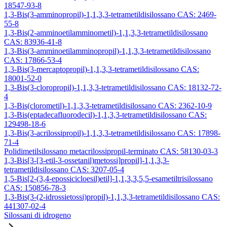
18547-93-8
1,3-Bis(3-amminopropil)-1,1,3,3-tetrametildisilossano CAS: 2469-
55-8
1,3-Bis(2-amminoetilamminometil)-1,1,3,3-tetrametildisilossano
CAS: 83936-41-8
1,3-Bis(3-amminoetilamminopropil)-1,1,3,3-tetrametildisilossano
CAS: 17866-53-4
1,3-Bis(3-mercaptopropil)-1,1,3,3-tetrametildisilossano CAS:
18001-52-0
1,3-Bis(3-cloropropil)-1,1,3,3-tetrametildisilossano CAS: 18132-72-
4
1,3-Bis(clorometil)-1,1,3,3-tetrametildisilossano CAS: 2362-10-9
1,3-Bis(eptadecafluorodecil)-1,1,3,3-tetrametildisilossano CAS:
129498-18-6
1,3-Bis(3-acrilossipropil)-1,1,3,3-tetrametildisilossano CAS: 17898-
71-4
Polidimetilsilossano metacrilossipropil-terminato CAS: 58130-03-3
1,3-Bis[3-[3-etil-3-ossetanil)metossi]propil]-1,1,3,3-
tetrametildisilossano CAS: 3207-05-4
1,5-Bis[2-(3,4-epossicicloesil)etil]-1,1,3,3,5,5-esametiltrisilossano
CAS: 150856-78-3
1,3-Bis(3-(2-idrossietossi)propil)-1,1,3,3-tetrametildisilossano CAS:
441307-02-4
Silossani di idrogeno