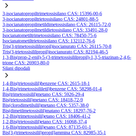
3-isocianatopropiltrimetossisilano CAS: 15396-00-6
3-isocianatopropiltrietossisilano CAS: 24801-88-5
3-isocianatopropilmetildimetossisilano CAS: 26115-72-0
3-isocianatopropilmetildietossisilano CAS: 33491-28-0
Isocianatometiltrimetossisilano CAS: 78450-75-6
Isocianatometiltrietossisilano CAS: 132112-76-6
Tris(3-trimetossisililpropil)isocianurato CAS: 26115-70-8
Tris(3-trietossisililpropil)isocianurato CAS: 82194-46-5
1,3-Bis(prop-2-enil)-5-(3-trimetossisililpropil)-1,3,5-triazinan-2,4,6-
trione CAS: 26903-80-0
Silani dipodali
1,4-Bis(trietossisilil)benzene CAS: 2615-18-1
1,4-Bis(trimetossisililetil)benzene CAS: 58298-01-4
Bis(trimetossisilil)metano CAS: 5926-29-4
Bis(trietossisilil)metano CAS: 18418-72-9
Bis(clorodimetilsilil)metano CAS: 5357-38-0
Bis(dimetilmetossisilil)matano CAS: 18297-76-2
1,2-Bis(trimetossisilil)etano CAS: 18406-41-2
1,2-Bis(trietossisilil)etano CAS: 16068-37-4
1,6-Bis(trimetossisilil)esano CAS: 87135-01-1
Bis[3-(trimetossisilil)propil]ammina CAS: 82985-35-1