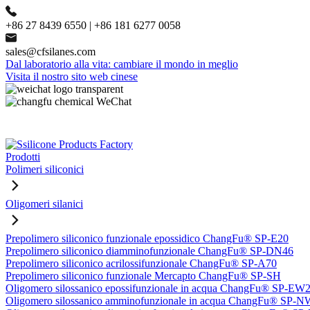
+86 27 8439 6550 | +86 181 6277 0058
sales@cfsilanes.com
Dal laboratorio alla vita: cambiare il mondo in meglio
Visita il nostro sito web cinese
Prodotti
Polimeri siliconici
Oligomeri silanici
Prepolimero siliconico funzionale epossidico ChangFu® SP-E20
Prepolimero siliconico diamminofunzionale ChangFu® SP-DN46
Prepolimero siliconico acrilossifunzionale ChangFu® SP-A70
Prepolimero siliconico funzionale Mercapto ChangFu® SP-SH
Oligomero silossanico epossifunzionale in acqua ChangFu® SP-EW
Oligomero silossanico amminofunzionale in acqua ChangFu® SP-