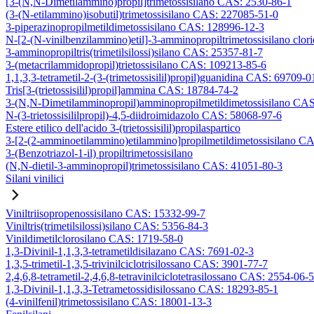
[3-(N,N-Dimetilammino)propil]trimetossisilano CAS: 2530-86-1
(3-(N-etilammino)isobutil)trimetossisilano CAS: 227085-51-0
3-piperazinopropilmetildimetossisilano CAS: 128996-12-3
N-[2-(N-vinilbenzilammino)etil]-3-amminopropiltrimetossisilano clo
3-amminopropiltris(trimetilsilossi)silano CAS: 25357-81-7
3-(metacrilammidopropil)trietossisilano CAS: 109213-85-6
1,1,3,3-tetrametil-2-(3-(trimetossisilil)propil)guanidina CAS: 69709-0
Tris[3-(trietossisilil)propil]ammina CAS: 18784-74-2
3-(N,N-Dimetilamminopropil)amminopropilmetildimetossisilano CA
N-(3-trietossisililpropil)-4,5-diidroimidazolo CAS: 58068-97-6
Estere etilico dell'acido 3-(trietossisilil)propilaspartico
3-[2-(2-amminoetilammino)etilammino]propilmetildimetossisilano C
3-(Benzotriazol-1-il) propiltrimetossisilano
(N,N-dietil-3-amminopropil)trimetossisilano CAS: 41051-80-3
Silani vinilici
Viniltriisopropenossisilano CAS: 15332-99-7
Viniltris(trimetilsilossi)silano CAS: 5356-84-3
Vinildimetilclorosilano CAS: 1719-58-0
1,3-Divinil-1,1,3,3-tetrametildisilazano CAS: 7691-02-3
1,3,5-trimetil-1,3,5-trivinilciclotrisilossano CAS: 3901-77-7
2,4,6,8-tetrametil-2,4,6,8-tetravinilciclotetrasilossano CAS: 2554-06-5
1,3-Divinil-1,1,3,3-Tetrametossidisilossano CAS: 18293-85-1
(4-vinilfenil)trimetossisilano CAS: 18001-13-3