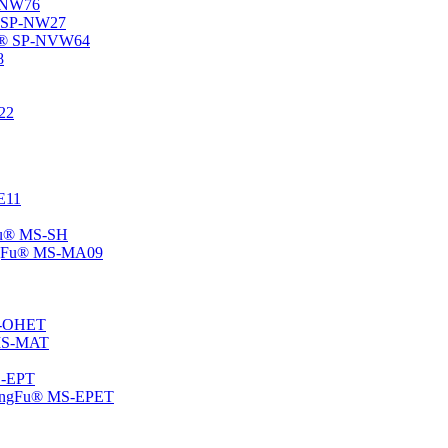
P-NW76
u® SP-NW27
gFu® SP-NVW64
8
22
-E11
gFu® MS-SH
ChangFu® MS-MA09
MS-OHET
® MS-MAT
MS-EPT
-ChangFu® MS-EPET