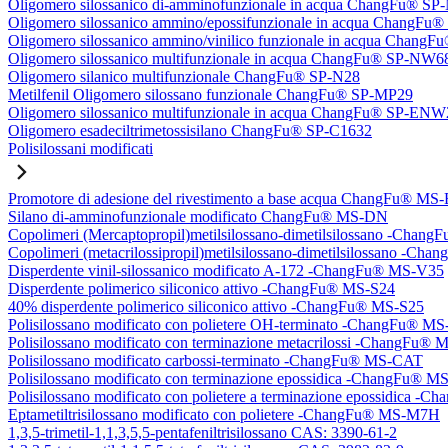
Oligomero silossanico di-amminofunzionale in acqua ChangFu® S
Oligomero silossanico ammino/epossifunzionale in acqua ChangF
Oligomero silossanico ammino/vinilico funzionale in acqua Chan
Oligomero silossanico multifunzionale in acqua ChangFu® SP-NW6
Oligomero silanico multifunzionale ChangFu® SP-N28
Metilfenil Oligomero silossano funzionale ChangFu® SP-MP29
Oligomero silossanico multifunzionale in acqua ChangFu® SP-ENW
Oligomero esadeciltrimetossisilano ChangFu® SP-C1632
Polisilossani modificati
Promotore di adesione del rivestimento a base acqua ChangFu® MS
Silano di-amminofunzionale modificato ChangFu® MS-DN
Copolimeri (Mercaptopropil)metilsilossano-dimetilsilossano -Chan
Copolimeri (metacrilossipropil)metilsilossano-dimetilsilossano -
Disperdente vinil-silossanico modificato A-172 -ChangFu® MS-V35
Disperdente polimerico siliconico attivo -ChangFu® MS-S24
40% disperdente polimerico siliconico attivo -ChangFu® MS-S25
Polisilossano modificato con polietere OH-terminato -ChangFu® 
Polisilossano modificato con terminazione metacrilossi -ChangFu
Polisilossano modificato carbossi-terminato -ChangFu® MS-CAT
Polisilossano modificato con terminazione epossidica -ChangFu® 
Polisilossano modificato con polietere a terminazione epossidica 
Eptametiltrisilossano modificato con polietere -ChangFu® MS-M7H
1,3,5-trimetil-1,1,3,5,5-pentafeniltrisilossano CAS: 3390-61-2