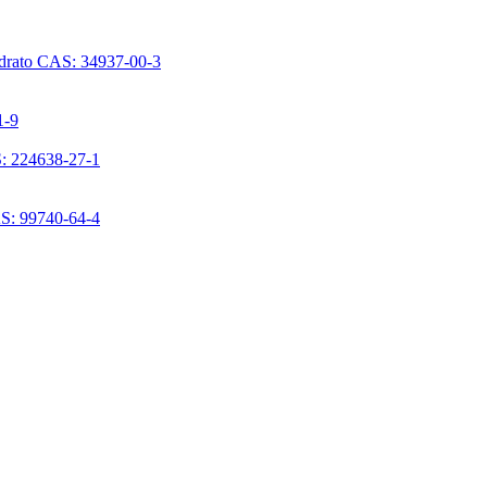
ridrato CAS: 34937-00-3
1-9
S: 224638-27-1
AS: 99740-64-4