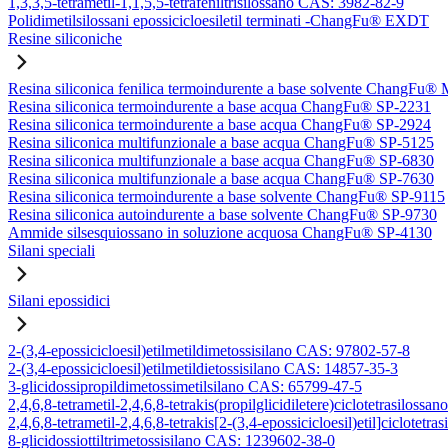
1,3,3,5-tetrametil-1,1,5,5-tetrafeniltrisilossano CAS: 3982-82-9
Polidimetilsilossani epossicicloesiletil terminati -ChangFu® EXDT
Resine siliconiche
Resina siliconica fenilica termoindurente a base solvente ChangFu®
Resina siliconica termoindurente a base acqua ChangFu® SP-2231
Resina siliconica termoindurente a base acqua ChangFu® SP-2924
Resina siliconica multifunzionale a base acqua ChangFu® SP-5125
Resina siliconica multifunzionale a base acqua ChangFu® SP-6830
Resina siliconica multifunzionale a base acqua ChangFu® SP-7630
Resina siliconica termoindurente a base solvente ChangFu® SP-9115
Resina siliconica autoindurente a base solvente ChangFu® SP-9730
Ammide silsesquiossano in soluzione acquosa ChangFu® SP-4130
Silani speciali
Silani epossidici
2-(3,4-epossicicloesil)etilmetildimetossisilano CAS: 97802-57-8
2-(3,4-epossicicloesil)etilmetildietossisilano CAS: 14857-35-3
3-glicidossipropildimetossimetilsilano CAS: 65799-47-5
2,4,6,8-tetrametil-2,4,6,8-tetrakis(propilglicidiletere)ciclotetrasilos
2,4,6,8-tetrametil-2,4,6,8-tetrakis[2-(3,4-epossicicloesil)etil]ciclote
8-glicidossiottiltrimetossisilano CAS: 1239602-38-0