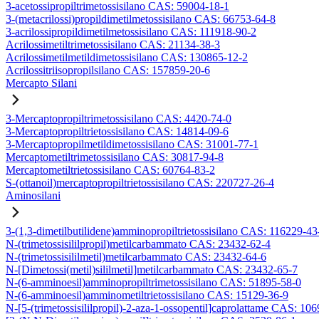
3-acetossipropiltrimetossisilano CAS: 59004-18-1
3-(metacrilossi)propildimetilmetossisilano CAS: 66753-64-8
3-acrilossipropildimetilmetossisilano CAS: 111918-90-2
Acrilossimetiltrimetossisilano CAS: 21134-38-3
Acrilossimetilmetildimetossisilano CAS: 130865-12-2
Acrilossitriisopropilsilano CAS: 157859-20-6
Mercapto Silani
3-Mercaptopropiltrimetossisilano CAS: 4420-74-0
3-Mercaptopropiltrietossisilano CAS: 14814-09-6
3-Mercaptopropilmetildimetossisilano CAS: 31001-77-1
Mercaptometiltrimetossisilano CAS: 30817-94-8
Mercaptometiltrietossisilano CAS: 60764-83-2
S-(ottanoil)mercaptopropiltrietossisilano CAS: 220727-26-4
Aminosilani
3-(1,3-dimetilbutilidene)amminopropiltrietossisilano CAS: 116229-43
N-(trimetossisililpropil)metilcarbammato CAS: 23432-62-4
N-(trimetossisililmetil)metilcarbammato CAS: 23432-64-6
N-[Dimetossi(metil)sililmetil]metilcarbammato CAS: 23432-65-7
N-(6-amminoesil)amminopropiltrimetossisilano CAS: 51895-58-0
N-(6-amminoesil)amminometiltrietossisilano CAS: 15129-36-9
N-[5-(trimetossisililpropil)-2-aza-1-ossopentil]caprolattame CAS: 10