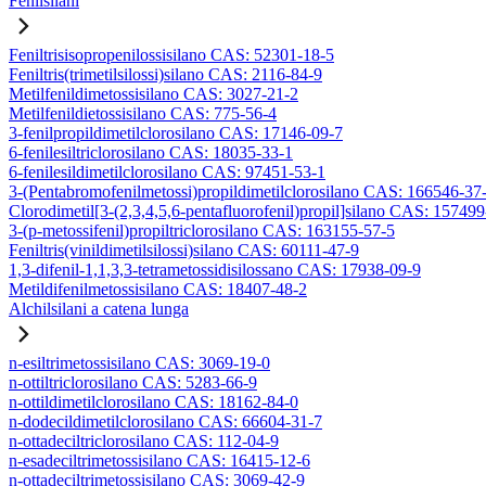
Fenilsilani
Feniltrisisopropenilossisilano CAS: 52301-18-5
Feniltris(trimetilsilossi)silano CAS: 2116-84-9
Metilfenildimetossisilano CAS: 3027-21-2
Metilfenildietossisilano CAS: 775-56-4
3-fenilpropildimetilclorosilano CAS: 17146-09-7
6-fenilesiltriclorosilano CAS: 18035-33-1
6-fenilesildimetilclorosilano CAS: 97451-53-1
3-(Pentabromofenilmetossi)propildimetilclorosilano CAS: 166546-37
Clorodimetil[3-(2,3,4,5,6-pentafluorofenil)propil]silano CAS: 15749
3-(p-metossifenil)propiltriclorosilano CAS: 163155-57-5
Feniltris(vinildimetilsilossi)silano CAS: 60111-47-9
1,3-difenil-1,1,3,3-tetrametossidisilossano CAS: 17938-09-9
Metildifenilmetossisilano CAS: 18407-48-2
Alchilsilani a catena lunga
n-esiltrimetossisilano CAS: 3069-19-0
n-ottiltriclorosilano CAS: 5283-66-9
n-ottildimetilclorosilano CAS: 18162-84-0
n-dodecildimetilclorosilano CAS: 66604-31-7
n-ottadeciltriclorosilano CAS: 112-04-9
n-esadeciltrimetossisilano CAS: 16415-12-6
n-ottadeciltrimetossisilano CAS: 3069-42-9