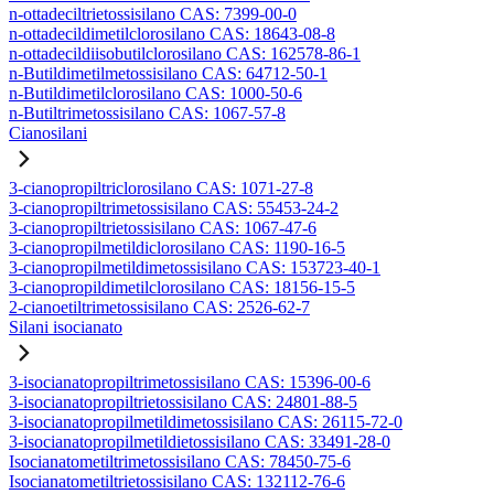
n-ottadeciltrietossisilano CAS: 7399-00-0
n-ottadecildimetilclorosilano CAS: 18643-08-8
n-ottadecildiisobutilclorosilano CAS: 162578-86-1
n-Butildimetilmetossisilano CAS: 64712-50-1
n-Butildimetilclorosilano CAS: 1000-50-6
n-Butiltrimetossisilano CAS: 1067-57-8
Cianosilani
3-cianopropiltriclorosilano CAS: 1071-27-8
3-cianopropiltrimetossisilano CAS: 55453-24-2
3-cianopropiltrietossisilano CAS: 1067-47-6
3-cianopropilmetildiclorosilano CAS: 1190-16-5
3-cianopropilmetildimetossisilano CAS: 153723-40-1
3-cianopropildimetilclorosilano CAS: 18156-15-5
2-cianoetiltrimetossisilano CAS: 2526-62-7
Silani isocianato
3-isocianatopropiltrimetossisilano CAS: 15396-00-6
3-isocianatopropiltrietossisilano CAS: 24801-88-5
3-isocianatopropilmetildimetossisilano CAS: 26115-72-0
3-isocianatopropilmetildietossisilano CAS: 33491-28-0
Isocianatometiltrimetossisilano CAS: 78450-75-6
Isocianatometiltrietossisilano CAS: 132112-76-6