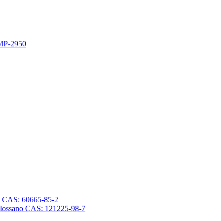
 MP-2950
sano CAS: 60665-85-2
trasilossano CAS: 121225-98-7