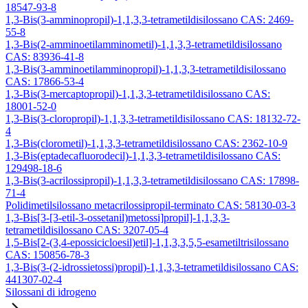
18547-93-8
1,3-Bis(3-amminopropil)-1,1,3,3-tetrametildisilossano CAS: 2469-
55-8
1,3-Bis(2-amminoetilamminometil)-1,1,3,3-tetrametildisilossano
CAS: 83936-41-8
1,3-Bis(3-amminoetilamminopropil)-1,1,3,3-tetrametildisilossano
CAS: 17866-53-4
1,3-Bis(3-mercaptopropil)-1,1,3,3-tetrametildisilossano CAS:
18001-52-0
1,3-Bis(3-cloropropil)-1,1,3,3-tetrametildisilossano CAS: 18132-72-
4
1,3-Bis(clorometil)-1,1,3,3-tetrametildisilossano CAS: 2362-10-9
1,3-Bis(eptadecafluorodecil)-1,1,3,3-tetrametildisilossano CAS:
129498-18-6
1,3-Bis(3-acrilossipropil)-1,1,3,3-tetrametildisilossano CAS: 17898-
71-4
Polidimetilsilossano metacrilossipropil-terminato CAS: 58130-03-3
1,3-Bis[3-[3-etil-3-ossetanil)metossi]propil]-1,1,3,3-
tetrametildisilossano CAS: 3207-05-4
1,5-Bis[2-(3,4-epossicicloesil)etil]-1,1,3,3,5,5-esametiltrisilossano
CAS: 150856-78-3
1,3-Bis(3-(2-idrossietossi)propil)-1,1,3,3-tetrametildisilossano CAS:
441307-02-4
Silossani di idrogeno