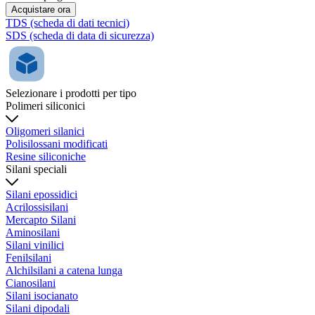
Acquistare ora
TDS (scheda di dati tecnici)
SDS (scheda di data di sicurezza)
Selezionare i prodotti per tipo
Polimeri siliconici
Oligomeri silanici
Polisilossani modificati
Resine siliconiche
Silani speciali
Silani epossidici
Acrilossisilani
Mercapto Silani
Aminosilani
Silani vinilici
Fenilsilani
Alchilsilani a catena lunga
Cianosilani
Silani isocianato
Silani dipodali