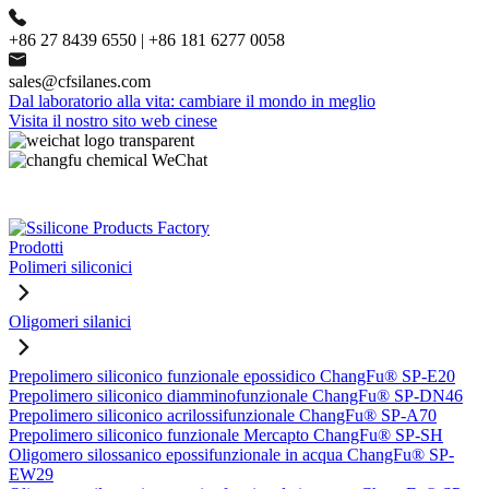
+86 27 8439 6550 | +86 181 6277 0058
sales@cfsilanes.com
Dal laboratorio alla vita: cambiare il mondo in meglio
Visita il nostro sito web cinese
Prodotti
Polimeri siliconici
Oligomeri silanici
Prepolimero siliconico funzionale epossidico ChangFu® SP-E20
Prepolimero siliconico diamminofunzionale ChangFu® SP-DN46
Prepolimero siliconico acrilossifunzionale ChangFu® SP-A70
Prepolimero siliconico funzionale Mercapto ChangFu® SP-SH
Oligomero silossanico epossifunzionale in acqua ChangFu® SP-
EW29