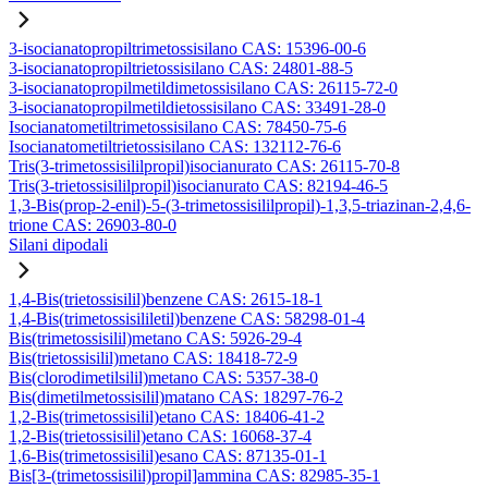
3-isocianatopropiltrimetossisilano CAS: 15396-00-6
3-isocianatopropiltrietossisilano CAS: 24801-88-5
3-isocianatopropilmetildimetossisilano CAS: 26115-72-0
3-isocianatopropilmetildietossisilano CAS: 33491-28-0
Isocianatometiltrimetossisilano CAS: 78450-75-6
Isocianatometiltrietossisilano CAS: 132112-76-6
Tris(3-trimetossisililpropil)isocianurato CAS: 26115-70-8
Tris(3-trietossisililpropil)isocianurato CAS: 82194-46-5
1,3-Bis(prop-2-enil)-5-(3-trimetossisililpropil)-1,3,5-triazinan-2,4,6-
trione CAS: 26903-80-0
Silani dipodali
1,4-Bis(trietossisilil)benzene CAS: 2615-18-1
1,4-Bis(trimetossisililetil)benzene CAS: 58298-01-4
Bis(trimetossisilil)metano CAS: 5926-29-4
Bis(trietossisilil)metano CAS: 18418-72-9
Bis(clorodimetilsilil)metano CAS: 5357-38-0
Bis(dimetilmetossisilil)matano CAS: 18297-76-2
1,2-Bis(trimetossisilil)etano CAS: 18406-41-2
1,2-Bis(trietossisilil)etano CAS: 16068-37-4
1,6-Bis(trimetossisilil)esano CAS: 87135-01-1
Bis[3-(trimetossisilil)propil]ammina CAS: 82985-35-1