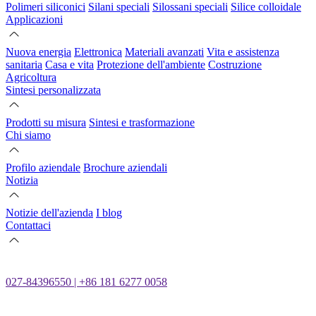
Polimeri siliconici
Silani speciali
Silossani speciali
Silice colloidale
Applicazioni
Nuova energia
Elettronica
Materiali avanzati
Vita e assistenza
sanitaria
Casa e vita
Protezione dell'ambiente
Costruzione
Agricoltura
Sintesi personalizzata
Prodotti su misura
Sintesi e trasformazione
Chi siamo
Profilo aziendale
Brochure aziendali
Notizia
Notizie dell'azienda
I blog
Contattaci
027-84396550 | +86 181 6277 0058