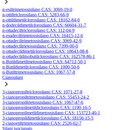
n-esiltrimetossisilano CAS: 3069-19-0
n-ottiltriclorosilano CAS: 5283-66-9
n-ottildimetilclorosilano CAS: 18162-84-0
n-dodecildimetilclorosilano CAS: 66604-31-7
n-ottadeciltriclorosilano CAS: 112-04-9
n-esadeciltrimetossisilano CAS: 16415-12-6
n-ottadeciltrimetossisilano CAS: 3069-42-9
n-ottadeciltrietossisilano CAS: 7399-00-0
n-ottadecildimetilclorosilano CAS: 18643-08-8
n-ottadecildiisobutilclorosilano CAS: 162578-86-1
n-Butildimetilmetossisilano CAS: 64712-50-1
n-Butildimetilclorosilano CAS: 1000-50-6
n-Butiltrimetossisilano CAS: 1067-57-8
Cianosilani
3-cianopropiltriclorosilano CAS: 1071-27-8
3-cianopropiltrimetossisilano CAS: 55453-24-2
3-cianopropiltrietossisilano CAS: 1067-47-6
3-cianopropilmetildiclorosilano CAS: 1190-16-5
3-cianopropilmetildimetossisilano CAS: 153723-40-1
3-cianopropildimetilclorosilano CAS: 18156-15-5
2-cianoetiltrimetossisilano CAS: 2526-62-7
Silani isocianato