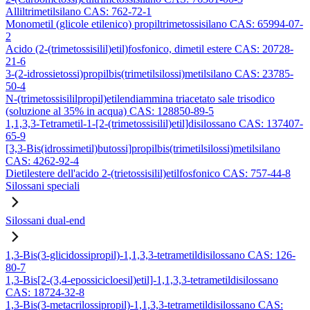
Alliltrimetilsilano CAS: 762-72-1
Monometil (glicole etilenico) propiltrimetossisilano CAS: 65994-07-
2
Acido (2-(trimetossisilil)etil)fosfonico, dimetil estere CAS: 20728-
21-6
3-(2-idrossietossi)propilbis(trimetilsilossi)metilsilano CAS: 23785-
50-4
N-(trimetossisililpropil)etilendiammina triacetato sale trisodico
(soluzione al 35% in acqua) CAS: 128850-89-5
1,1,3,3-Tetrametil-1-[2-(trimetossisilil)etil]disilossano CAS: 137407-
65-9
[3,3-Bis(idrossimetil)butossi]propilbis(trimetilsilossi)metilsilano
CAS: 4262-92-4
Dietilestere dell'acido 2-(trietossisilil)etilfosfonico CAS: 757-44-8
Silossani speciali
Silossani dual-end
1,3-Bis(3-glicidossipropil)-1,1,3,3-tetrametildisilossano CAS: 126-
80-7
1,3-Bis[2-(3,4-epossicicloesil)etil]-1,1,3,3-tetrametildisilossano
CAS: 18724-32-8
1,3-Bis(3-metacrilossipropil)-1,1,3,3-tetrametildisilossano CAS: