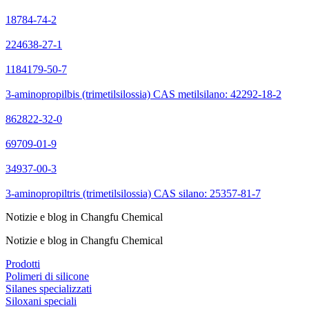
18784-74-2
224638-27-1
1184179-50-7
3-aminopropilbis (trimetilsilossia) CAS metilsilano: 42292-18-2
862822-32-0
69709-01-9
34937-00-3
3-aminopropiltris (trimetilsilossia) CAS silano: 25357-81-7
Notizie e blog in Changfu Chemical
Notizie e blog in Changfu Chemical
Prodotti
Polimeri di silicone
Silanes specializzati
Siloxani speciali