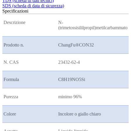
TDS (scheda di dati tecnici)
SDS (scheda di data di sicurezza)
Specificazioni
Descrizione
N-
(trimetossisililpropil)metilcarbammato
Prodotto n.
ChangFu®CON32
N. CAS
23432-62-4
Formula
C8H19NO5Si
Purezza
minimo 96%
Colore
Incolore o giallo chiaro