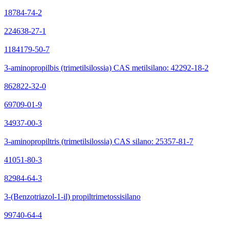
18784-74-2
224638-27-1
1184179-50-7
3-aminopropilbis (trimetilsilossia) CAS metilsilano: 42292-18-2
862822-32-0
69709-01-9
34937-00-3
3-aminopropiltris (trimetilsilossia) CAS silano: 25357-81-7
41051-80-3
82984-64-3
3-(Benzotriazol-1-il) propiltrimetossisilano
99740-64-4