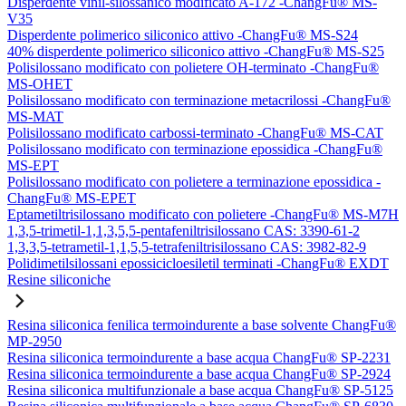
Disperdente vinil-silossanico modificato A-172 -ChangFu® MS-
V35
Disperdente polimerico siliconico attivo -ChangFu® MS-S24
40% disperdente polimerico siliconico attivo -ChangFu® MS-S25
Polisilossano modificato con polietere OH-terminato -ChangFu®
MS-OHET
Polisilossano modificato con terminazione metacrilossi -ChangFu®
MS-MAT
Polisilossano modificato carbossi-terminato -ChangFu® MS-CAT
Polisilossano modificato con terminazione epossidica -ChangFu®
MS-EPT
Polisilossano modificato con polietere a terminazione epossidica -
ChangFu® MS-EPET
Eptametiltrisilossano modificato con polietere -ChangFu® MS-M7H
1,3,5-trimetil-1,1,3,5,5-pentafeniltrisilossano CAS: 3390-61-2
1,3,3,5-tetrametil-1,1,5,5-tetrafeniltrisilossano CAS: 3982-82-9
Polidimetilsilossani epossicicloesiletil terminati -ChangFu® EXDT
Resine siliconiche
Resina siliconica fenilica termoindurente a base solvente ChangFu®
MP-2950
Resina siliconica termoindurente a base acqua ChangFu® SP-2231
Resina siliconica termoindurente a base acqua ChangFu® SP-2924
Resina siliconica multifunzionale a base acqua ChangFu® SP-5125