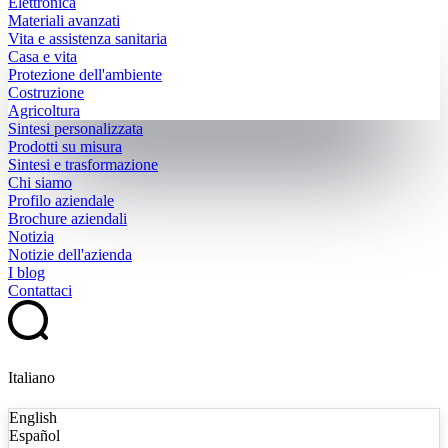
Elettronica
Materiali avanzati
Vita e assistenza sanitaria
Casa e vita
Protezione dell'ambiente
Costruzione
Agricoltura
Sintesi personalizzata
Prodotti su misura
Sintesi e trasformazione
Chi siamo
Profilo aziendale
Brochure aziendali
Notizia
Notizie dell'azienda
I blog
Contattaci
Italiano
English
Español