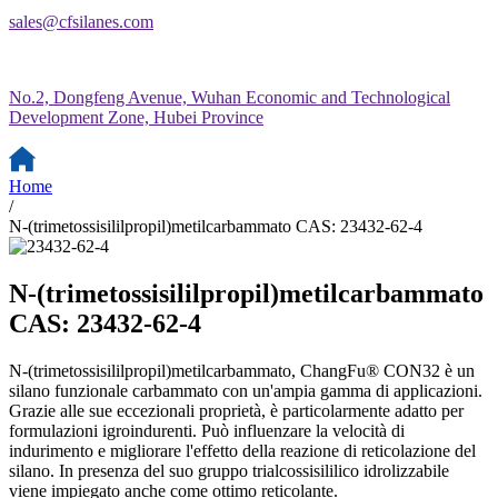
sales@cfsilanes.com
No.2, Dongfeng Avenue, Wuhan Economic and Technological
Development Zone, Hubei Province
Home
/
N-(trimetossisililpropil)metilcarbammato CAS: 23432-62-4
N-(trimetossisililpropil)metilcarbammato
CAS: 23432-62-4
N-(trimetossisililpropil)metilcarbammato, ChangFu® CON32 è un
silano funzionale carbammato con un'ampia gamma di applicazioni.
Grazie alle sue eccezionali proprietà, è particolarmente adatto per
formulazioni igroindurenti. Può influenzare la velocità di
indurimento e migliorare l'effetto della reazione di reticolazione del
silano. In presenza del suo gruppo trialcossisililico idrolizzabile
viene impiegato anche come ottimo reticolante.