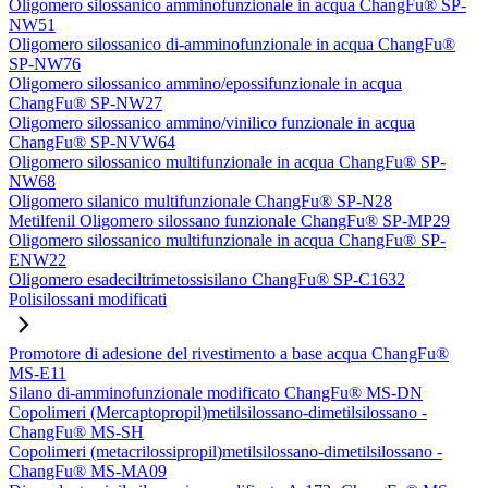
Oligomero silossanico amminofunzionale in acqua ChangFu® SP-
NW51
Oligomero silossanico di-amminofunzionale in acqua ChangFu®
SP-NW76
Oligomero silossanico ammino/epossifunzionale in acqua
ChangFu® SP-NW27
Oligomero silossanico ammino/vinilico funzionale in acqua
ChangFu® SP-NVW64
Oligomero silossanico multifunzionale in acqua ChangFu® SP-
NW68
Oligomero silanico multifunzionale ChangFu® SP-N28
Metilfenil Oligomero silossano funzionale ChangFu® SP-MP29
Oligomero silossanico multifunzionale in acqua ChangFu® SP-
ENW22
Oligomero esadeciltrimetossisilano ChangFu® SP-C1632
Polisilossani modificati
Promotore di adesione del rivestimento a base acqua ChangFu®
MS-E11
Silano di-amminofunzionale modificato ChangFu® MS-DN
Copolimeri (Mercaptopropil)metilsilossano-dimetilsilossano -
ChangFu® MS-SH
Copolimeri (metacrilossipropil)metilsilossano-dimetilsilossano -
ChangFu® MS-MA09