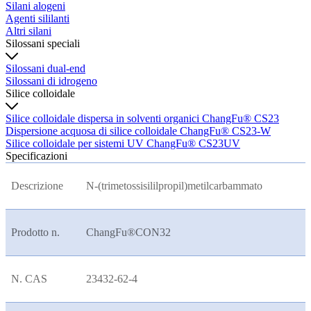
Silani alogeni
Agenti sililanti
Altri silani
Silossani speciali
Silossani dual-end
Silossani di idrogeno
Silice colloidale
Silice colloidale dispersa in solventi organici ChangFu® CS23
Dispersione acquosa di silice colloidale ChangFu® CS23-W
Silice colloidale per sistemi UV ChangFu® CS23UV
Specificazioni
Descrizione
N-(trimetossisililpropil)metilcarbammato
Prodotto n.
ChangFu®CON32
N. CAS
23432-62-4