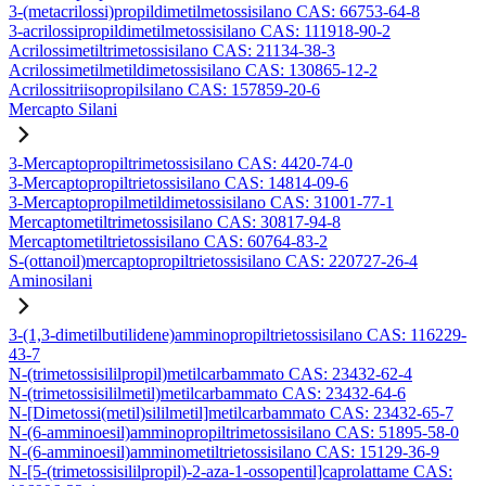
3-(metacrilossi)propildimetilmetossisilano CAS: 66753-64-8
3-acrilossipropildimetilmetossisilano CAS: 111918-90-2
Acrilossimetiltrimetossisilano CAS: 21134-38-3
Acrilossimetilmetildimetossisilano CAS: 130865-12-2
Acrilossitriisopropilsilano CAS: 157859-20-6
Mercapto Silani
3-Mercaptopropiltrimetossisilano CAS: 4420-74-0
3-Mercaptopropiltrietossisilano CAS: 14814-09-6
3-Mercaptopropilmetildimetossisilano CAS: 31001-77-1
Mercaptometiltrimetossisilano CAS: 30817-94-8
Mercaptometiltrietossisilano CAS: 60764-83-2
S-(ottanoil)mercaptopropiltrietossisilano CAS: 220727-26-4
Aminosilani
3-(1,3-dimetilbutilidene)amminopropiltrietossisilano CAS: 116229-
43-7
N-(trimetossisililpropil)metilcarbammato CAS: 23432-62-4
N-(trimetossisililmetil)metilcarbammato CAS: 23432-64-6
N-[Dimetossi(metil)sililmetil]metilcarbammato CAS: 23432-65-7
N-(6-amminoesil)amminopropiltrimetossisilano CAS: 51895-58-0
N-(6-amminoesil)amminometiltrietossisilano CAS: 15129-36-9
N-[5-(trimetossisililpropil)-2-aza-1-ossopentil]caprolattame CAS: