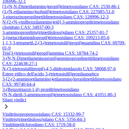
106996-32-1
[3-(N,N-Dimetilammino)propil]trimetossisilano CAS: 2530-86-1
(3-(N-etilammino)isobutil)trimetossisilano CAS: 227085-51-0
3-piperazinopropilmetildimetossisilano CAS: 128996-12-3
N-[2-(N-vinilbenzilammino)etil]-3-amminopropiltrimetossisilano
cloridrato CAS: 34937-00-3
3-amminopropiltris(trimetilsilossi)silano CAS: 25357-81-7
3-(metacrilammidopropil)trietossisilano CAS: 109213-85-6
1,1,3,3-tetrametil-2-(3-(trimetossisilil)propil)guanidina CAS: 69709-
01-9
Tris[3-(trietossisilil)propil]ammina CAS: 18784-74-2
3-(N,N-Dimetilamminopropil)amminopropilmetildimetossisilano
CAS: 224638-27-1
N-(3-trietossisililpropil)-4,5-diidroimidazolo CAS: 58068-97-6
Estere etilico dell'acido 3-(trietossisilil)propilaspartico
3-[2-(2-amminoetilammino)etilammino]propilmetildimetossisilano
CAS: 99740-64-4
3-(Benzotriazol-1-il) propiltrimetossisilano
(N,N-dietil-3-amminopropil)trimetossisilano CAS: 41051-80-3
Silani vinilici
Viniltriisopropenossisilano CAS: 15332-99-7
Viniltris(trimetilsilossi)silano CAS: 5356-84-3
Vinildimetilclorosilano CAS: 1719-58-0