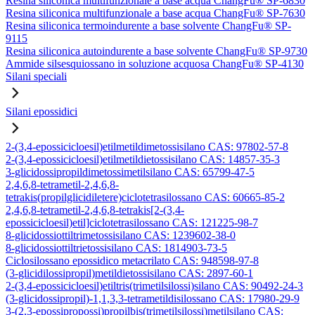
Resina siliconica multifunzionale a base acqua ChangFu® SP-6830
Resina siliconica multifunzionale a base acqua ChangFu® SP-7630
Resina siliconica termoindurente a base solvente ChangFu® SP-
9115
Resina siliconica autoindurente a base solvente ChangFu® SP-9730
Ammide silsesquiossano in soluzione acquosa ChangFu® SP-4130
Silani speciali
Silani epossidici
2-(3,4-epossicicloesil)etilmetildimetossisilano CAS: 97802-57-8
2-(3,4-epossicicloesil)etilmetildietossisilano CAS: 14857-35-3
3-glicidossipropildimetossimetilsilano CAS: 65799-47-5
2,4,6,8-tetrametil-2,4,6,8-
tetrakis(propilglicidiletere)ciclotetrasilossano CAS: 60665-85-2
2,4,6,8-tetrametil-2,4,6,8-tetrakis[2-(3,4-
epossicicloesil)etil]ciclotetrasilossano CAS: 121225-98-7
8-glicidossiottiltrimetossisilano CAS: 1239602-38-0
8-glicidossiottiltrietossisilano CAS: 1814903-73-5
Ciclosilossano epossidico metacrilato CAS: 948598-97-8
(3-glicidilossipropil)metildietossisilano CAS: 2897-60-1
2-(3,4-epossicicloesil)etiltris(trimetilsilossi)silano CAS: 90492-24-3
(3-glicidossipropil)-1,1,3,3-tetrametildisilossano CAS: 17980-29-9
3-(2,3-epossipropossi)propilbis(trimetilsilossi)metilsilano CAS: