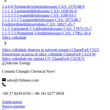
2,4,6,8-Tetrametilciclotetrasilossano CAS: 2370-88-9
1,1,1,3,3-pentametildisilossano CAS: 1438-82-0
1,1,3,3,5,5-esametiltrisilossano CAS: 1189-93-1
1,1,1,3,5,5,5-eptametiltrisilossano CAS: 1873-88-7
Feniltris(dimetilsilossi)silano CAS: 18027-45-7
1,1,5,5-tetrametil-3,3-difeniltrisilossano CAS: 17875-55-7
1,1,3,5,5-Pentametil-3-feniltrisilossano CAS: 17962-34-4
Silice colloidale
Silice colloidale dispersa in solventi organici ChangFu® CS23
Dispersione acquosa di silice colloidale ChangFu® CS23-W
Silice colloidale per sistemi UV ChangFu® CS23UV
Contatta Changfu Chemical Now!
sales@cfsilanes.com
+86 27 8439 6550 | +86 181 6277 0058
Applicazioni
Nuova energia