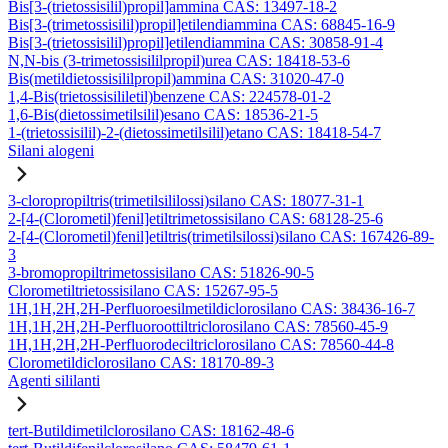
Bis[3-(trietossisilil)propil]ammina CAS: 13497-18-2
Bis[3-(trimetossisilil)propil]etilendiammina CAS: 68845-16-9
Bis[3-(trietossisilil)propil]etilendiammina CAS: 30858-91-4
N,N-bis (3-trimetossisililpropil)urea CAS: 18418-53-6
Bis(metildietossisililpropil)ammina CAS: 31020-47-0
1,4-Bis(trietossisililetil)benzene CAS: 224578-01-2
1,6-Bis(dietossimetilsilil)esano CAS: 18536-21-5
1-(trietossisilil)-2-(dietossimetilsilil)etano CAS: 18418-54-7
Silani alogeni
3-cloropropiltris(trimetilsililossi)silano CAS: 18077-31-1
2-[4-(Clorometil)fenil]etiltrimetossisilano CAS: 68128-25-6
2-[4-(Clorometil)fenil]etiltris(trimetilsilossi)silano CAS: 167426-89-
3
3-bromopropiltrimetossisilano CAS: 51826-90-5
Clorometiltrietossisilano CAS: 15267-95-5
1H,1H,2H,2H-Perfluoroesilmetildiclorosilano CAS: 38436-16-7
1H,1H,2H,2H-Perfluoroottiltriclorosilano CAS: 78560-45-9
1H,1H,2H,2H-Perfluorodeciltriclorosilano CAS: 78560-44-8
Clorometildiclorosilano CAS: 18170-89-3
Agenti sililanti
tert-Butildimetilclorosilano CAS: 18162-48-6