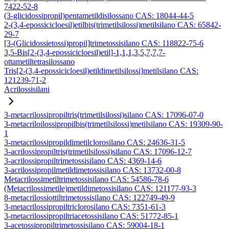
7422-52-8
(3-glicidossipropil)pentametildisilossano CAS: 18044-44-5
2-(3,4-epossicicloesil)etilbis(trimetilsilossi)metilsilano CAS: 65842-
29-7
[3-(Glicidossietossi)propil]trimetossisilano CAS: 118822-75-6
3,5-Bis[2-(3,4-epossicicloesil)etil]-1,1,1,3,5,7,7,7-
ottametiltetrasilossano
Tris[2-(3,4-epossicicloesil)etildimetilsilossi]metilsilano CAS:
121239-71-2
Acrilossisilani
3-metacrilossipropiltris(trimetilsilossi)silano CAS: 17096-07-0
3-metacriloilossipropilbis(trimetilsilossi)metilsilano CAS: 19309-90-
1
3-metacrilossipropildimetilclorosilano CAS: 24636-31-5
3-acrilossipropiltris(trimetilsilossi)silano CAS: 17096-12-7
3-acrilossipropiltrimetossisilano CAS: 4369-14-6
3-acrilossipropilmetildimetossisilano CAS: 13732-00-8
Metacrilossimetiltrimetossisilano CAS: 54586-78-6
(Metacrilossimetile)metildimetossisilano CAS: 121177-93-3
8-metacrilossiottiltrimetossisilano CAS: 122749-49-9
3-metacrilossipropiltriclorosilano CAS: 7351-61-3
3-metacrilossipropiltriacetossisilano CAS: 51772-85-1
3-acetossipropiltrimetossisilano CAS: 59004-18-1