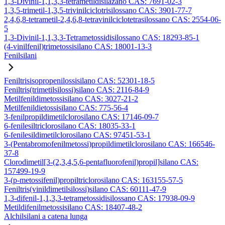
1,3-Divinil-1,1,3,3-tetrametildisilazano CAS: 7691-02-3
1,3,5-trimetil-1,3,5-trivinilciclotrisilossano CAS: 3901-77-7
2,4,6,8-tetrametil-2,4,6,8-tetravinilciclotetrasilossano CAS: 2554-06-
5
1,3-Divinil-1,1,3,3-Tetrametossidisilossano CAS: 18293-85-1
(4-vinilfenil)trimetossisilano CAS: 18001-13-3
Fenilsilani
Feniltrisisopropenilossisilano CAS: 52301-18-5
Feniltris(trimetilsilossi)silano CAS: 2116-84-9
Metilfenildimetossisilano CAS: 3027-21-2
Metilfenildietossisilano CAS: 775-56-4
3-fenilpropildimetilclorosilano CAS: 17146-09-7
6-fenilesiltriclorosilano CAS: 18035-33-1
6-fenilesildimetilclorosilano CAS: 97451-53-1
3-(Pentabromofenilmetossi)propildimetilclorosilano CAS: 166546-
37-8
Clorodimetil[3-(2,3,4,5,6-pentafluorofenil)propil]silano CAS:
157499-19-9
3-(p-metossifenil)propiltriclorosilano CAS: 163155-57-5
Feniltris(vinildimetilsilossi)silano CAS: 60111-47-9
1,3-difenil-1,1,3,3-tetrametossidisilossano CAS: 17938-09-9
Metildifenilmetossisilano CAS: 18407-48-2
Alchilsilani a catena lunga