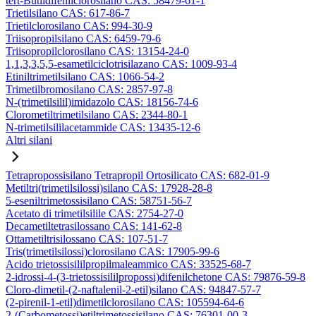
tert-Butildifenilclorosilano CAS: 58479-61-1
Trietilsilano CAS: 617-86-7
Trietilclorosilano CAS: 994-30-9
Triisopropilsilano CAS: 6459-79-6
Triisopropilclorosilano CAS: 13154-24-0
1,1,3,3,5,5-esametilciclotrisilazano CAS: 1009-93-4
Etiniltrimetilsilano CAS: 1066-54-2
Trimetilbromosilano CAS: 2857-97-8
N-(trimetilsilil)imidazolo CAS: 18156-74-6
Clorometiltrimetilsilano CAS: 2344-80-1
N-trimetilsililacetammide CAS: 13435-12-6
Altri silani
Tetrapropossisilano Tetrapropil Ortosilicato CAS: 682-01-9
Metiltri(trimetilsilossi)silano CAS: 17928-28-8
5-eseniltrimetossisilano CAS: 58751-56-7
Acetato di trimetilsilile CAS: 2754-27-0
Decametiltetrasilossano CAS: 141-62-8
Ottametiltrisilossano CAS: 107-51-7
Tris(trimetilsilossi)clorosilano CAS: 17905-99-6
Acido trietossisililpropilmaleammico CAS: 33525-68-7
2-idrossi-4-(3-trietossisililpropossi)difenilchetone CAS: 79876-59-8
Cloro-dimetil-(2-naftalenil-2-etil)silano CAS: 94847-57-7
(2-pirenil-1-etil)dimetilclorosilano CAS: 105594-64-6
2-(Carbometossi)etiltrimetossisilano CAS: 76301-00-3