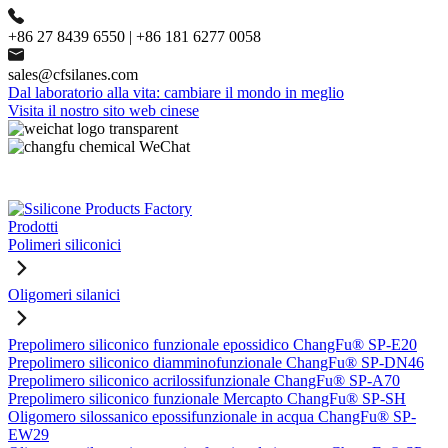
+86 27 8439 6550 | +86 181 6277 0058
sales@cfsilanes.com
Dal laboratorio alla vita: cambiare il mondo in meglio
Visita il nostro sito web cinese
Prodotti
Polimeri siliconici
Oligomeri silanici
Prepolimero siliconico funzionale epossidico ChangFu® SP-E20
Prepolimero siliconico diamminofunzionale ChangFu® SP-DN46
Prepolimero siliconico acrilossifunzionale ChangFu® SP-A70
Prepolimero siliconico funzionale Mercapto ChangFu® SP-SH
Oligomero silossanico epossifunzionale in acqua ChangFu® SP-
EW29