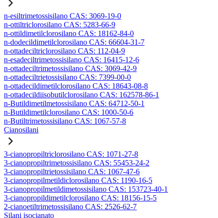
n-esiltrimetossisilano CAS: 3069-19-0
n-ottiltriclorosilano CAS: 5283-66-9
n-ottildimetilclorosilano CAS: 18162-84-0
n-dodecildimetilclorosilano CAS: 66604-31-7
n-ottadeciltriclorosilano CAS: 112-04-9
n-esadeciltrimetossisilano CAS: 16415-12-6
n-ottadeciltrimetossisilano CAS: 3069-42-9
n-ottadeciltrietossisilano CAS: 7399-00-0
n-ottadecildimetilclorosilano CAS: 18643-08-8
n-ottadecildiisobutilclorosilano CAS: 162578-86-1
n-Butildimetilmetossisilano CAS: 64712-50-1
n-Butildimetilclorosilano CAS: 1000-50-6
n-Butiltrimetossisilano CAS: 1067-57-8
Cianosilani
3-cianopropiltriclorosilano CAS: 1071-27-8
3-cianopropiltrimetossisilano CAS: 55453-24-2
3-cianopropiltrietossisilano CAS: 1067-47-6
3-cianopropilmetildiclorosilano CAS: 1190-16-5
3-cianopropilmetildimetossisilano CAS: 153723-40-1
3-cianopropildimetilclorosilano CAS: 18156-15-5
2-cianoetiltrimetossisilano CAS: 2526-62-7
Silani isocianato