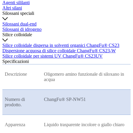
Agenti sililanti
Altri silani
Silossani speciali
Silossani dual-end
Silossani di idrogeno
Silice colloidale
Silice colloidale dispersa in solventi organici ChangFu® CS23
Dispersione acquosa di silice colloidale ChangFu® CS23-W
Silice colloidale per sistemi UV ChangFu® CS23UV
Specificazioni
Descrizione
Oligomero amino funzionale di siloxano in
acqua
Numero di
ChangFu® SP-NW51
prodotto.
Apparenza
Liquido trasparente incolore o giallo chiaro