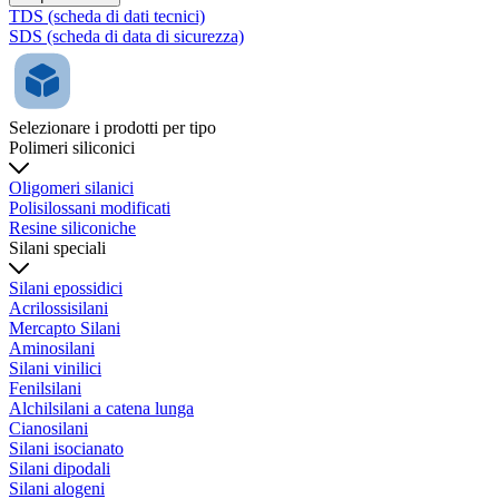
TDS (scheda di dati tecnici)
SDS (scheda di data di sicurezza)
Selezionare i prodotti per tipo
Polimeri siliconici
Oligomeri silanici
Polisilossani modificati
Resine siliconiche
Silani speciali
Silani epossidici
Acrilossisilani
Mercapto Silani
Aminosilani
Silani vinilici
Fenilsilani
Alchilsilani a catena lunga
Cianosilani
Silani isocianato
Silani dipodali
Silani alogeni