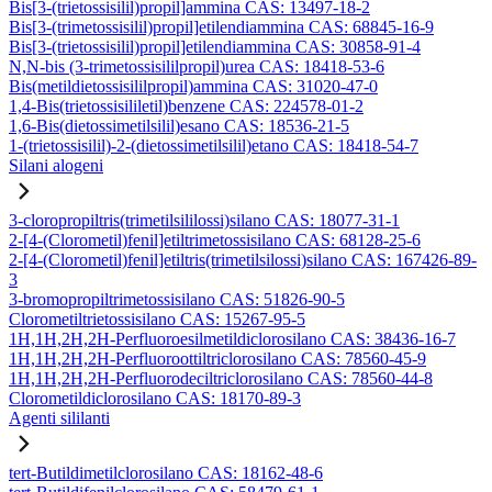
Bis[3-(trietossisilil)propil]ammina CAS: 13497-18-2
Bis[3-(trimetossisilil)propil]etilendiammina CAS: 68845-16-9
Bis[3-(trietossisilil)propil]etilendiammina CAS: 30858-91-4
N,N-bis (3-trimetossisililpropil)urea CAS: 18418-53-6
Bis(metildietossisililpropil)ammina CAS: 31020-47-0
1,4-Bis(trietossisililetil)benzene CAS: 224578-01-2
1,6-Bis(dietossimetilsilil)esano CAS: 18536-21-5
1-(trietossisilil)-2-(dietossimetilsilil)etano CAS: 18418-54-7
Silani alogeni
3-cloropropiltris(trimetilsililossi)silano CAS: 18077-31-1
2-[4-(Clorometil)fenil]etiltrimetossisilano CAS: 68128-25-6
2-[4-(Clorometil)fenil]etiltris(trimetilsilossi)silano CAS: 167426-89-
3
3-bromopropiltrimetossisilano CAS: 51826-90-5
Clorometiltrietossisilano CAS: 15267-95-5
1H,1H,2H,2H-Perfluoroesilmetildiclorosilano CAS: 38436-16-7
1H,1H,2H,2H-Perfluoroottiltriclorosilano CAS: 78560-45-9
1H,1H,2H,2H-Perfluorodeciltriclorosilano CAS: 78560-44-8
Clorometildiclorosilano CAS: 18170-89-3
Agenti sililanti
tert-Butildimetilclorosilano CAS: 18162-48-6