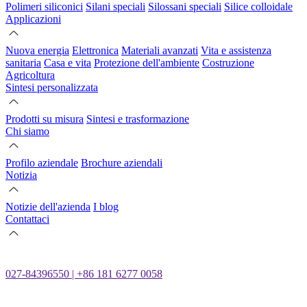
Polimeri siliconici
Silani speciali
Silossani speciali
Silice colloidale
Applicazioni
Nuova energia
Elettronica
Materiali avanzati
Vita e assistenza
sanitaria
Casa e vita
Protezione dell'ambiente
Costruzione
Agricoltura
Sintesi personalizzata
Prodotti su misura
Sintesi e trasformazione
Chi siamo
Profilo aziendale
Brochure aziendali
Notizia
Notizie dell'azienda
I blog
Contattaci
027-84396550 | +86 181 6277 0058