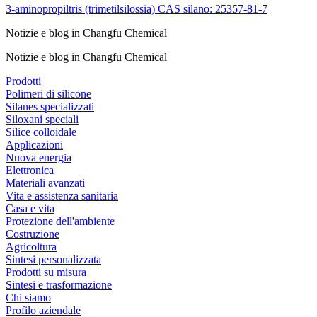
3-aminopropiltris (trimetilsilossia) CAS silano: 25357-81-7
Notizie e blog in Changfu Chemical
Notizie e blog in Changfu Chemical
Prodotti
Polimeri di silicone
Silanes specializzati
Siloxani speciali
Silice colloidale
Applicazioni
Nuova energia
Elettronica
Materiali avanzati
Vita e assistenza sanitaria
Casa e vita
Protezione dell'ambiente
Costruzione
Agricoltura
Sintesi personalizzata
Prodotti su misura
Sintesi e trasformazione
Chi siamo
Profilo aziendale