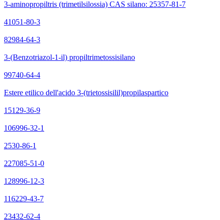
3-aminopropiltris (trimetilsilossia) CAS silano: 25357-81-7
41051-80-3
82984-64-3
3-(Benzotriazol-1-il) propiltrimetossisilano
99740-64-4
Estere etilico dell'acido 3-(trietossisilil)propilaspartico
15129-36-9
106996-32-1
2530-86-1
227085-51-0
128996-12-3
116229-43-7
23432-62-4