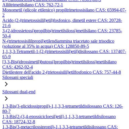
Alliltrimetilsilano CAS: 762-72-1
Monometil (glicole etilenico) propiltrimetossisilano CAS: 65994-07-
2
Acido (2-(trimetossisilil)etil)fosfonico, dimetil estere CAS: 20728-
21-6
3-(2-idrossietossi)propilbis(trimetilsilossi)metilsilano CAS: 23785-
50-4
N-(trimetossisililpropil)etilendiammina triacetato sale trisodico
(soluzione al 35% in acqua) CAS: 128850-89-5
1,1,3,3-Tetrametil-1-[2-(trimetossisilil)etil]disilossano CAS: 137407-
65-9
[3,3-Bis(idrossimetil)butossi]propilbis(trimetilsilossi)metilsilano
CAS: 4262-92-4
Dietilestere dell'acido 2-(trietossisilil)etilfosfonico CAS: 757-44-8
Silossani speciali
Silossani dual-end
1,3-Bis(3-glicidossipropil)-1,1,3,3-tetrametildisilossano CAS: 126-
80-7
1,3-Bis[2-(3,4-epossicicloesil)etil]-1,1,3,3-tetrametildisilossano
CAS: 18724-32-8
1,3-Bis(3-metacrilossipropil)-1,1,3,3-tetrametildisilossano CAS: