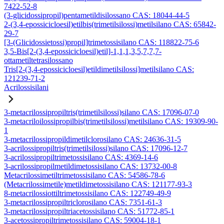
7422-52-8
(3-glicidossipropil)pentametildisilossano CAS: 18044-44-5
2-(3,4-epossicicloesil)etilbis(trimetilsilossi)metilsilano CAS: 65842-
29-7
[3-(Glicidossietossi)propil]trimetossisilano CAS: 118822-75-6
3,5-Bis[2-(3,4-epossicicloesil)etil]-1,1,1,3,5,7,7,7-
ottametiltetrasilossano
Tris[2-(3,4-epossicicloesil)etildimetilsilossi]metilsilano CAS:
121239-71-2
Acrilossisilani
3-metacrilossipropiltris(trimetilsilossi)silano CAS: 17096-07-0
3-metacriloilossipropilbis(trimetilsilossi)metilsilano CAS: 19309-90-
1
3-metacrilossipropildimetilclorosilano CAS: 24636-31-5
3-acrilossipropiltris(trimetilsilossi)silano CAS: 17096-12-7
3-acrilossipropiltrimetossisilano CAS: 4369-14-6
3-acrilossipropilmetildimetossisilano CAS: 13732-00-8
Metacrilossimetiltrimetossisilano CAS: 54586-78-6
(Metacrilossimetile)metildimetossisilano CAS: 121177-93-3
8-metacrilossiottiltrimetossisilano CAS: 122749-49-9
3-metacrilossipropiltriclorosilano CAS: 7351-61-3
3-metacrilossipropiltriacetossisilano CAS: 51772-85-1
3-acetossipropiltrimetossisilano CAS: 59004-18-1