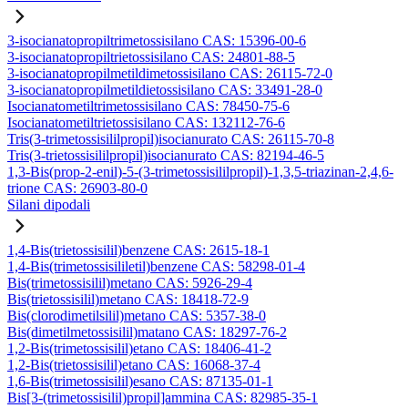
3-isocianatopropiltrimetossisilano CAS: 15396-00-6
3-isocianatopropiltrietossisilano CAS: 24801-88-5
3-isocianatopropilmetildimetossisilano CAS: 26115-72-0
3-isocianatopropilmetildietossisilano CAS: 33491-28-0
Isocianatometiltrimetossisilano CAS: 78450-75-6
Isocianatometiltrietossisilano CAS: 132112-76-6
Tris(3-trimetossisililpropil)isocianurato CAS: 26115-70-8
Tris(3-trietossisililpropil)isocianurato CAS: 82194-46-5
1,3-Bis(prop-2-enil)-5-(3-trimetossisililpropil)-1,3,5-triazinan-2,4,6-
trione CAS: 26903-80-0
Silani dipodali
1,4-Bis(trietossisilil)benzene CAS: 2615-18-1
1,4-Bis(trimetossisililetil)benzene CAS: 58298-01-4
Bis(trimetossisilil)metano CAS: 5926-29-4
Bis(trietossisilil)metano CAS: 18418-72-9
Bis(clorodimetilsilil)metano CAS: 5357-38-0
Bis(dimetilmetossisilil)matano CAS: 18297-76-2
1,2-Bis(trimetossisilil)etano CAS: 18406-41-2
1,2-Bis(trietossisilil)etano CAS: 16068-37-4
1,6-Bis(trimetossisilil)esano CAS: 87135-01-1
Bis[3-(trimetossisilil)propil]ammina CAS: 82985-35-1