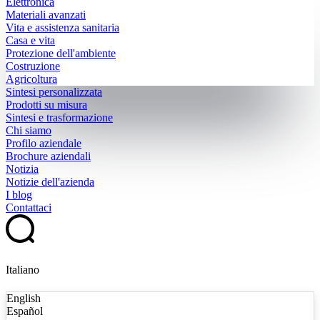
Elettronica
Materiali avanzati
Vita e assistenza sanitaria
Casa e vita
Protezione dell'ambiente
Costruzione
Agricoltura
Sintesi personalizzata
Prodotti su misura
Sintesi e trasformazione
Chi siamo
Profilo aziendale
Brochure aziendali
Notizia
Notizie dell'azienda
I blog
Contattaci
Italiano
English
Español