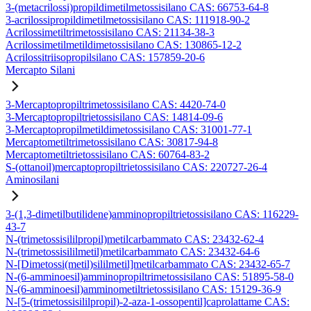
3-(metacrilossi)propildimetilmetossisilano CAS: 66753-64-8
3-acrilossipropildimetilmetossisilano CAS: 111918-90-2
Acrilossimetiltrimetossisilano CAS: 21134-38-3
Acrilossimetilmetildimetossisilano CAS: 130865-12-2
Acrilossitriisopropilsilano CAS: 157859-20-6
Mercapto Silani
3-Mercaptopropiltrimetossisilano CAS: 4420-74-0
3-Mercaptopropiltrietossisilano CAS: 14814-09-6
3-Mercaptopropilmetildimetossisilano CAS: 31001-77-1
Mercaptometiltrimetossisilano CAS: 30817-94-8
Mercaptometiltrietossisilano CAS: 60764-83-2
S-(ottanoil)mercaptopropiltrietossisilano CAS: 220727-26-4
Aminosilani
3-(1,3-dimetilbutilidene)amminopropiltrietossisilano CAS: 116229-
43-7
N-(trimetossisililpropil)metilcarbammato CAS: 23432-62-4
N-(trimetossisililmetil)metilcarbammato CAS: 23432-64-6
N-[Dimetossi(metil)sililmetil]metilcarbammato CAS: 23432-65-7
N-(6-amminoesil)amminopropiltrimetossisilano CAS: 51895-58-0
N-(6-amminoesil)amminometiltrietossisilano CAS: 15129-36-9
N-[5-(trimetossisililpropil)-2-aza-1-ossopentil]caprolattame CAS: