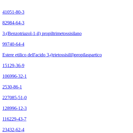
41051-80-3
82984-64-3
3-(Benzotriazol-1-il) propiltrimetossisilano
99740-64-4
Estere etilico dell'acido 3-(trietossisilil)propilaspartico
15129-36-9
106996-32-1
2530-86-1
227085-51-0
128996-12-3
116229-43-7
23432-62-4