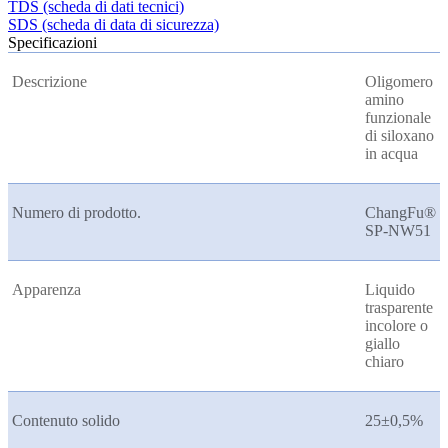
TDS (scheda di dati tecnici)
SDS (scheda di data di sicurezza)
Specificazioni
Descrizione
Oligomero
amino
funzionale
di siloxano
in acqua
Numero di prodotto.
ChangFu®
SP-NW51
Apparenza
Liquido
trasparente
incolore o
giallo
chiaro
Contenuto solido
25±0,5%