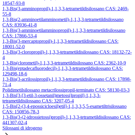
18547-93-8
1,3-Bis(3-amminopropil)-1,1,3,3-tetrametildisilossano CAS: 2469-
55-8
1,3-Bis(2-amminoetilamminometil)-1,1,3,3-tetrametildisilossano
CAS: 83936-41-8
1,3-Bis(3-amminoetilamminopropil)-1,1,3,3-tetrametildisilossano
CAS: 17866-53-4
1,3-Bis(3-mercaptopropil)-1,1,3,3-tetrametildisilossano CAS:
18001-52-0
1,3-Bis(3-cloropropil)-1,1,3,3-tetrametildisilossano CAS: 18132-72-
4
1,3-Bis(clorometil)-1,1,3,3-tetrametildisilossano CAS: 2362-10-9
1,3-Bis(eptadecafluorodecil)-1,1,3,3-tetrametildisilossano CAS:
129498-18-6
1,3-Bis(3-acrilossipropil)-1,1,3,3-tetrametildisilossano CAS: 17898-
71-4
Polidimetilsilossano metacrilossipropil-terminato CAS: 58130-03-3
1,3-Bis[3-[3-etil-3-ossetanil)metossi]propil]-1,1,3,3-
tetrametildisilossano CAS: 3207-05-4
1,5-Bis[2-(3,4-epossicicloesil)etil]-1,1,3,3,5,5-esametiltrisilossano
CAS: 150856-78-3
1,3-Bis(3-(2-idrossietossi)propil)-1,1,3,3-tetrametildisilossano CAS:
441307-02-4
Silossani di idrogeno