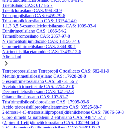
tert-Butildifenilclorosilano CAS: 58479-61-1
Trietilsilano CAS: 617-86-7
Trietilclorosilano CAS: 994-30-9
Triisopropilsilano CAS: 6459-79-6
Triisopropilclorosilano CAS: 13154-24-0
1,1,3,3,5,5-esametilciclotrisilazano CAS: 1009-93-4
Etiniltrimetilsilano CAS: 1066-54-2
Trimetilbromosilano CAS: 2857-97-8
N-(trimetilsilil)imidazolo CAS: 18156-74-6
Clorometiltrimetilsilano CAS: 2344-80-1
N-trimetilsililacetammide CAS: 13435-12-6
Altri silani
Tetrapropossisilano Tetrapropil Ortosilicato CAS: 682-01-9
Metiltri(trimetilsilossi)silano CAS: 17928-28-8
5-eseniltrimetossisilano CAS: 58751-56-7
Acetato di trimetilsilile CAS: 2754-27-0
Decametiltetrasilossano CAS: 141-62-8
Ottametiltrisilossano CAS: 107-51-7
Tris(trimetilsilossi)clorosilano CAS: 17905-99-6
Acido trietossisililpropilmaleammico CAS: 33525-68-7
2-idrossi-4-(3-trietossisililpropossi)difenilchetone CAS: 79876-59-8
Cloro-dimetil-(2-naftalenil-2-etil)silano CAS: 94847-57-7
(2-pirenil-1-etil)dimetilclorosilano CAS: 105594-64-6
2-(Carbometossi)etiltrimetossisilano CAS: 76301-00-3