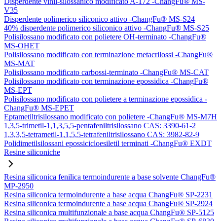
Disperdente vinil-silossanico modificato A-172 -ChangFu® MS-
V35
Disperdente polimerico siliconico attivo -ChangFu® MS-S24
40% disperdente polimerico siliconico attivo -ChangFu® MS-S25
Polisilossano modificato con polietere OH-terminato -ChangFu®
MS-OHET
Polisilossano modificato con terminazione metacrilossi -ChangFu®
MS-MAT
Polisilossano modificato carbossi-terminato -ChangFu® MS-CAT
Polisilossano modificato con terminazione epossidica -ChangFu®
MS-EPT
Polisilossano modificato con polietere a terminazione epossidica -
ChangFu® MS-EPET
Eptametiltrisilossano modificato con polietere -ChangFu® MS-M7H
1,3,5-trimetil-1,1,3,5,5-pentafeniltrisilossano CAS: 3390-61-2
1,3,3,5-tetrametil-1,1,5,5-tetrafeniltrisilossano CAS: 3982-82-9
Polidimetilsilossani epossicicloesiletil terminati -ChangFu® EXDT
Resine siliconiche
Resina siliconica fenilica termoindurente a base solvente ChangFu®
MP-2950
Resina siliconica termoindurente a base acqua ChangFu® SP-2231
Resina siliconica termoindurente a base acqua ChangFu® SP-2924
Resina siliconica multifunzionale a base acqua ChangFu® SP-5125