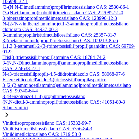
106996-32-1
[3-(N,N-Dimetilammino)propil]trimetossisilano CAS: 2530-86-1
(3-(N-etilammino)isobutil)trimetossisilano CAS: 227085-51-0
3-piperazinopropilmetildimetossisilano CAS: 128996-12-3
N-[2-(N-vinilbenzilammino)etil]-3-amminopropiltrimetossisilano
cloridrato CAS: 34937-00-3
3-amminopropiltris(trimetilsilossi)silano CAS: 25357-81-7
3-(metacrilammidopropil)trietossisilano CAS: 109213-85-6
1,1,3,3-tetrametil-2-(3-(trimetossisilil)propil)guanidina CAS: 69709-
01-9
Tris[3-(trietossisilil)propil]ammina CAS: 18784-74-2
3-(N,N-Dimetilamminopropil)amminopropilmetildimetossisilano
CAS: 224638-27-1
N-(3-trietossisililpropil)-4,5-diidroimidazolo CAS: 58068-97-6
Estere etilico dell'acido 3-(trietossisilil)propilaspartico
3-[2-(2-amminoetilammino)etilammino]propilmetildimetossisilano
CAS: 99740-64-4
3-(Benzotriazol-1-il) propiltrimetossisilano
(N,N-dietil-3-amminopropil)trimetossisilano CAS: 41051-80-3
Silani vinilici
Viniltriisopropenossisilano CAS: 15332-99-7
Viniltris(trimetilsilossi)silano CAS: 5356-84-3
Vinildimetilclorosilano CAS: 1719-58-0