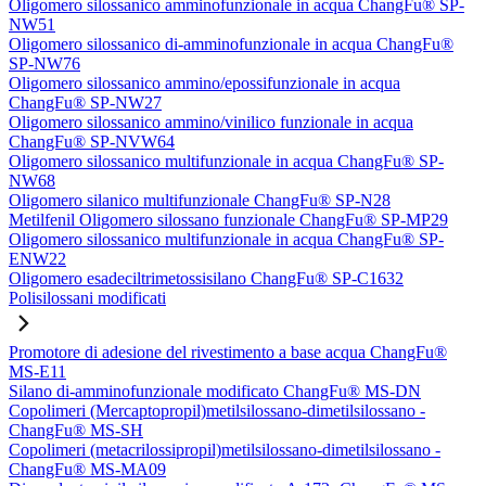
Oligomero silossanico amminofunzionale in acqua ChangFu® SP-
NW51
Oligomero silossanico di-amminofunzionale in acqua ChangFu®
SP-NW76
Oligomero silossanico ammino/epossifunzionale in acqua
ChangFu® SP-NW27
Oligomero silossanico ammino/vinilico funzionale in acqua
ChangFu® SP-NVW64
Oligomero silossanico multifunzionale in acqua ChangFu® SP-
NW68
Oligomero silanico multifunzionale ChangFu® SP-N28
Metilfenil Oligomero silossano funzionale ChangFu® SP-MP29
Oligomero silossanico multifunzionale in acqua ChangFu® SP-
ENW22
Oligomero esadeciltrimetossisilano ChangFu® SP-C1632
Polisilossani modificati
Promotore di adesione del rivestimento a base acqua ChangFu®
MS-E11
Silano di-amminofunzionale modificato ChangFu® MS-DN
Copolimeri (Mercaptopropil)metilsilossano-dimetilsilossano -
ChangFu® MS-SH
Copolimeri (metacrilossipropil)metilsilossano-dimetilsilossano -
ChangFu® MS-MA09