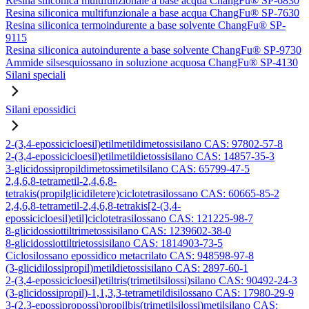
Resina siliconica multifunzionale a base acqua ChangFu® SP-6830
Resina siliconica multifunzionale a base acqua ChangFu® SP-7630
Resina siliconica termoindurente a base solvente ChangFu® SP-
9115
Resina siliconica autoindurente a base solvente ChangFu® SP-9730
Ammide silsesquiossano in soluzione acquosa ChangFu® SP-4130
Silani speciali
Silani epossidici
2-(3,4-epossicicloesil)etilmetildimetossisilano CAS: 97802-57-8
2-(3,4-epossicicloesil)etilmetildietossisilano CAS: 14857-35-3
3-glicidossipropildimetossimetilsilano CAS: 65799-47-5
2,4,6,8-tetrametil-2,4,6,8-
tetrakis(propilglicidiletere)ciclotetrasilossano CAS: 60665-85-2
2,4,6,8-tetrametil-2,4,6,8-tetrakis[2-(3,4-
epossicicloesil)etil]ciclotetrasilossano CAS: 121225-98-7
8-glicidossiottiltrimetossisilano CAS: 1239602-38-0
8-glicidossiottiltrietossisilano CAS: 1814903-73-5
Ciclosilossano epossidico metacrilato CAS: 948598-97-8
(3-glicidilossipropil)metildietossisilano CAS: 2897-60-1
2-(3,4-epossicicloesil)etiltris(trimetilsilossi)silano CAS: 90492-24-3
(3-glicidossipropil)-1,1,3,3-tetrametildisilossano CAS: 17980-29-9
3-(2,3-epossipropossi)propilbis(trimetilsilossi)metilsilano CAS: