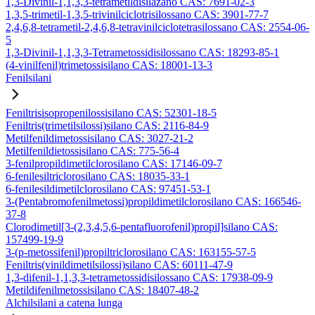
1,3-Divinil-1,1,3,3-tetrametildisilazano CAS: 7691-02-3
1,3,5-trimetil-1,3,5-trivinilciclotrisilossano CAS: 3901-77-7
2,4,6,8-tetrametil-2,4,6,8-tetravinilciclotetrasilossano CAS: 2554-06-
5
1,3-Divinil-1,1,3,3-Tetrametossidisilossano CAS: 18293-85-1
(4-vinilfenil)trimetossisilano CAS: 18001-13-3
Fenilsilani
Feniltrisisopropenilossisilano CAS: 52301-18-5
Feniltris(trimetilsilossi)silano CAS: 2116-84-9
Metilfenildimetossisilano CAS: 3027-21-2
Metilfenildietossisilano CAS: 775-56-4
3-fenilpropildimetilclorosilano CAS: 17146-09-7
6-fenilesiltriclorosilano CAS: 18035-33-1
6-fenilesildimetilclorosilano CAS: 97451-53-1
3-(Pentabromofenilmetossi)propildimetilclorosilano CAS: 166546-
37-8
Clorodimetil[3-(2,3,4,5,6-pentafluorofenil)propil]silano CAS:
157499-19-9
3-(p-metossifenil)propiltriclorosilano CAS: 163155-57-5
Feniltris(vinildimetilsilossi)silano CAS: 60111-47-9
1,3-difenil-1,1,3,3-tetrametossidisilossano CAS: 17938-09-9
Metildifenilmetossisilano CAS: 18407-48-2
Alchilsilani a catena lunga