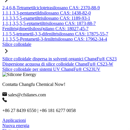
2,4,6,8-Tetrametilciclotetrasilossano CAS: 2370-88-9
1,1,1,3,3-pentametildisilossano CAS: 1438-82-0
1,1,3,3,5,5-esametiltrisilossano CAS: 1189-93-1
1,1,1,3,5,5,5-eptametiltrisilossano CAS: 1873-88-7
Feniltris(dimetilsilossi)silano CAS: 18027-45-7
1,1,5,5-tetrametil-3,3-difeniltrisilossano CAS: 17875-55-7
1,1,3,5,5-Pentametil-3-feniltrisilossano CAS: 17962-34-4
Silice colloidale
Silice colloidale dispersa in solventi organici ChangFu® CS23
Dispersione acquosa di silice colloidale ChangFu® CS23-W
Silice colloidale per sistemi UV ChangFu® CS23UV
Contatta Changfu Chemical Now!
sales@cfsilanes.com
+86 27 8439 6550 | +86 181 6277 0058
Applicazioni
Nuova energia