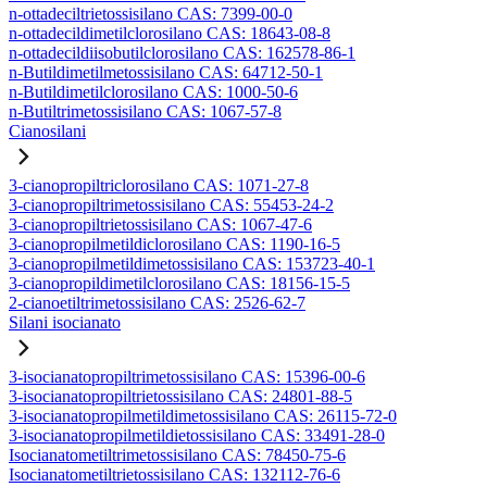
n-ottadeciltrietossisilano CAS: 7399-00-0
n-ottadecildimetilclorosilano CAS: 18643-08-8
n-ottadecildiisobutilclorosilano CAS: 162578-86-1
n-Butildimetilmetossisilano CAS: 64712-50-1
n-Butildimetilclorosilano CAS: 1000-50-6
n-Butiltrimetossisilano CAS: 1067-57-8
Cianosilani
3-cianopropiltriclorosilano CAS: 1071-27-8
3-cianopropiltrimetossisilano CAS: 55453-24-2
3-cianopropiltrietossisilano CAS: 1067-47-6
3-cianopropilmetildiclorosilano CAS: 1190-16-5
3-cianopropilmetildimetossisilano CAS: 153723-40-1
3-cianopropildimetilclorosilano CAS: 18156-15-5
2-cianoetiltrimetossisilano CAS: 2526-62-7
Silani isocianato
3-isocianatopropiltrimetossisilano CAS: 15396-00-6
3-isocianatopropiltrietossisilano CAS: 24801-88-5
3-isocianatopropilmetildimetossisilano CAS: 26115-72-0
3-isocianatopropilmetildietossisilano CAS: 33491-28-0
Isocianatometiltrimetossisilano CAS: 78450-75-6
Isocianatometiltrietossisilano CAS: 132112-76-6