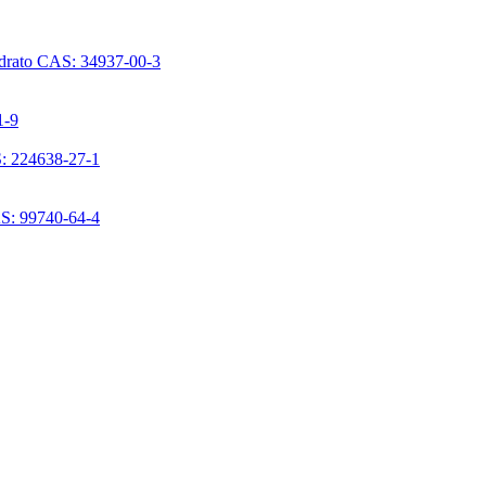
ridrato CAS: 34937-00-3
1-9
S: 224638-27-1
AS: 99740-64-4