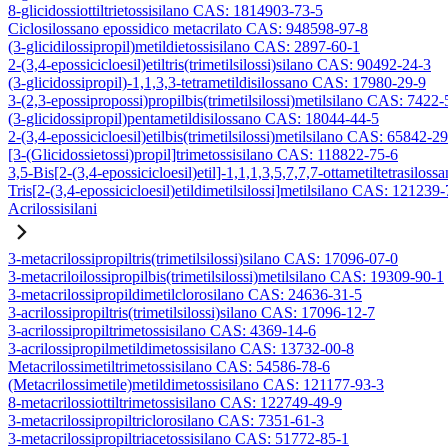
8-glicidossiottiltrietossisilano CAS: 1814903-73-5
Ciclosilossano epossidico metacrilato CAS: 948598-97-8
(3-glicidilossipropil)metildietossisilano CAS: 2897-60-1
2-(3,4-epossicicloesil)etiltris(trimetilsilossi)silano CAS: 90492-24-3
(3-glicidossipropil)-1,1,3,3-tetrametildisilossano CAS: 17980-29-9
3-(2,3-epossipropossi)propilbis(trimetilsilossi)metilsilano CAS: 7422-
(3-glicidossipropil)pentametildisilossano CAS: 18044-44-5
2-(3,4-epossicicloesil)etilbis(trimetilsilossi)metilsilano CAS: 65842-2
[3-(Glicidossietossi)propil]trimetossisilano CAS: 118822-75-6
3,5-Bis[2-(3,4-epossicicloesil)etil]-1,1,1,3,5,7,7,7-ottametiltetrasiloss
Tris[2-(3,4-epossicicloesil)etildimetilsilossi]metilsilano CAS: 121239
Acrilossisilani
3-metacrilossipropiltris(trimetilsilossi)silano CAS: 17096-07-0
3-metacriloilossipropilbis(trimetilsilossi)metilsilano CAS: 19309-90-1
3-metacrilossipropildimetilclorosilano CAS: 24636-31-5
3-acrilossipropiltris(trimetilsilossi)silano CAS: 17096-12-7
3-acrilossipropiltrimetossisilano CAS: 4369-14-6
3-acrilossipropilmetildimetossisilano CAS: 13732-00-8
Metacrilossimetiltrimetossisilano CAS: 54586-78-6
(Metacrilossimetile)metildimetossisilano CAS: 121177-93-3
8-metacrilossiottiltrimetossisilano CAS: 122749-49-9
3-metacrilossipropiltriclorosilano CAS: 7351-61-3
3-metacrilossipropiltriacetossisilano CAS: 51772-85-1