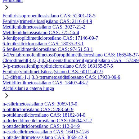
Fenilsilani
Feniltrisisopropenilossisilano CAS: 52301-18-5
Feniltris(trimetilsilossi)silano CAS: 2116-84-9
Metilfenildimetossisilano CAS: 3027-21-2
Metilfenildietossisilano CAS: 775-56-4
3-fenilpropildimetilclorosilano CAS: 17146-09-7
6-fenilesiltriclorosilano CAS: 18035-33-1
6-fenilesildimetilclorosilano CAS: 97451-53-1
3-(Pentabromofenilmetossi)propildimetilclorosilano CAS: 166546-37
Clorodimetil[3-(2,3,4,5,6-pentafluorofenil)propil]silano CAS: 15749
3-(p-metossifenil)propiltriclorosilano CAS: 163155-57-5
Feniltris(vinildimetilsilossi)silano CAS: 60111-47-9
1,3-difenil-1,1,3,3-tetrametossidisilossano CAS: 17938-09-9
Metildifenilmetossisilano CAS: 18407-48-2
Alchilsilani a catena lunga
n-esiltrimetossisilano CAS: 3069-19-0
n-ottiltriclorosilano CAS: 5283-66-9
n-ottildimetilclorosilano CAS: 18162-84-0
n-dodecildimetilclorosilano CAS: 66604-31-7
n-ottadeciltriclorosilano CAS: 112-04-9
n-esadeciltrimetossisilano CAS: 16415-12-6
n-ottadeciltrimetossisilano CAS: 3069-42-9