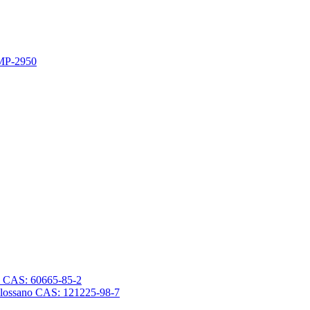
 MP-2950
sano CAS: 60665-85-2
trasilossano CAS: 121225-98-7