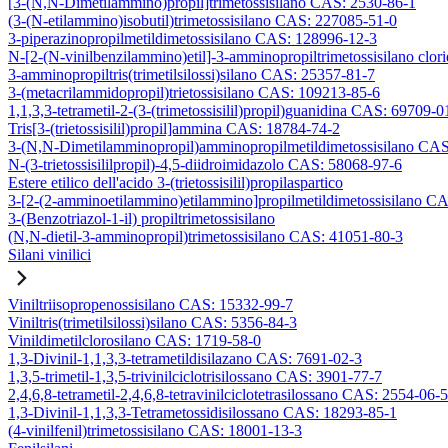
[3-(N,N-Dimetilammino)propil]trimetossisilano CAS: 2530-86-1
(3-(N-etilammino)isobutil)trimetossisilano CAS: 227085-51-0
3-piperazinopropilmetildimetossisilano CAS: 128996-12-3
N-[2-(N-vinilbenzilammino)etil]-3-amminopropiltrimetossisilano clo
3-amminopropiltris(trimetilsilossi)silano CAS: 25357-81-7
3-(metacrilammidopropil)trietossisilano CAS: 109213-85-6
1,1,3,3-tetrametil-2-(3-(trimetossisilil)propil)guanidina CAS: 69709-0
Tris[3-(trietossisilil)propil]ammina CAS: 18784-74-2
3-(N,N-Dimetilamminopropil)amminopropilmetildimetossisilano CA
N-(3-trietossisililpropil)-4,5-diidroimidazolo CAS: 58068-97-6
Estere etilico dell'acido 3-(trietossisilil)propilaspartico
3-[2-(2-amminoetilammino)etilammino]propilmetildimetossisilano C
3-(Benzotriazol-1-il) propiltrimetossisilano
(N,N-dietil-3-amminopropil)trimetossisilano CAS: 41051-80-3
Silani vinilici
Viniltriisopropenossisilano CAS: 15332-99-7
Viniltris(trimetilsilossi)silano CAS: 5356-84-3
Vinildimetilclorosilano CAS: 1719-58-0
1,3-Divinil-1,1,3,3-tetrametildisilazano CAS: 7691-02-3
1,3,5-trimetil-1,3,5-trivinilciclotrisilossano CAS: 3901-77-7
2,4,6,8-tetrametil-2,4,6,8-tetravinilciclotetrasilossano CAS: 2554-06-5
1,3-Divinil-1,1,3,3-Tetrametossidisilossano CAS: 18293-85-1
(4-vinilfenil)trimetossisilano CAS: 18001-13-3