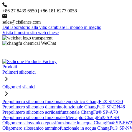
+86 27 8439 6550 | +86 181 6277 0058
sales@cfsilanes.com
Dal laboratorio alla vita: cambiare il mondo in meglio
Visita il nostro sito web cinese
Prodotti
Polimeri siliconici
Oligomeri silanici
Prepolimero siliconico funzionale epossidico ChangFu® SP-E20
Prepolimero siliconico diamminofunzionale ChangFu® SP-DN46
Prepolimero siliconico acrilossifunzionale ChangFu® SP-A70
Prepolimero siliconico funzionale Mercapto ChangFu® SP-SH
Oligomero silossanico epossifunzionale in acqua ChangFu® SP-EW
Oligomero silossanico amminofunzionale in acqua ChangFu® SP-