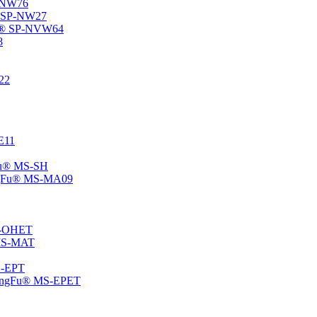
P-NW76
u® SP-NW27
gFu® SP-NVW64
8
22
-E11
gFu® MS-SH
ChangFu® MS-MA09
MS-OHET
® MS-MAT
MS-EPT
-ChangFu® MS-EPET