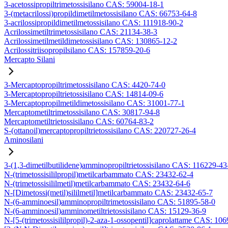
3-acetossipropiltrimetossisilano CAS: 59004-18-1
3-(metacrilossi)propildimetilmetossisilano CAS: 66753-64-8
3-acrilossipropildimetilmetossisilano CAS: 111918-90-2
Acrilossimetiltrimetossisilano CAS: 21134-38-3
Acrilossimetilmetildimetossisilano CAS: 130865-12-2
Acrilossitriisopropilsilano CAS: 157859-20-6
Mercapto Silani
3-Mercaptopropiltrimetossisilano CAS: 4420-74-0
3-Mercaptopropiltrietossisilano CAS: 14814-09-6
3-Mercaptopropilmetildimetossisilano CAS: 31001-77-1
Mercaptometiltrimetossisilano CAS: 30817-94-8
Mercaptometiltrietossisilano CAS: 60764-83-2
S-(ottanoil)mercaptopropiltrietossisilano CAS: 220727-26-4
Aminosilani
3-(1,3-dimetilbutilidene)amminopropiltrietossisilano CAS: 116229-43
N-(trimetossisililpropil)metilcarbammato CAS: 23432-62-4
N-(trimetossisililmetil)metilcarbammato CAS: 23432-64-6
N-[Dimetossi(metil)sililmetil]metilcarbammato CAS: 23432-65-7
N-(6-amminoesil)amminopropiltrimetossisilano CAS: 51895-58-0
N-(6-amminoesil)amminometiltrietossisilano CAS: 15129-36-9
N-[5-(trimetossisililpropil)-2-aza-1-ossopentil]caprolattame CAS: 10