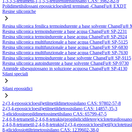
1,3,3,5-tetrametil-1,1,5,5-tetrafeniltrisilossano CAS: 3982-82-9
Polidimetilsilossani epossicicloesiletil terminati -ChangFu® EXDT
Resine siliconiche
Resina siliconica fenilica termoindurente a base solvente ChangFu®
Resina siliconica termoindurente a base acqua ChangFu® SP-2231
Resina siliconica termoindurente a base acqua ChangFu® SP-2924
Resina siliconica multifunzionale a base acqua ChangFu® SP-5125
Resina siliconica multifunzionale a base acqua ChangFu® SP-6830
Resina siliconica multifunzionale a base acqua ChangFu® SP-7630
Resina siliconica termoindurente a base solvente ChangFu® SP-9115
Resina siliconica autoindurente a base solvente ChangFu® SP-9730
Ammide silsesquiossano in soluzione acquosa ChangFu® SP-4130
Silani speciali
Silani epossidici
2-(3,4-epossicicloesil)etilmetildimetossisilano CAS: 97802-57-8
2-(3,4-epossicicloesil)etilmetildietossisilano CAS: 14857-35-3
3-glicidossipropildimetossimetilsilano CAS: 65799-47-5
2,4,6,8-tetrametil-2,4,6,8-tetrakis(propilglicidiletere)ciclotetrasilos
2,4,6,8-tetrametil-2,4,6,8-tetrakis[2-(3,4-epossicicloesil)etil]ciclote
8-glicidossiottiltrimetossisilano CAS: 1239602-38-0