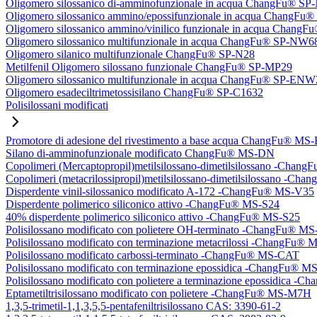
Oligomero silossanico di-amminofunzionale in acqua ChangFu® S
Oligomero silossanico ammino/epossifunzionale in acqua ChangF
Oligomero silossanico ammino/vinilico funzionale in acqua Chan
Oligomero silossanico multifunzionale in acqua ChangFu® SP-NW6
Oligomero silanico multifunzionale ChangFu® SP-N28
Metilfenil Oligomero silossano funzionale ChangFu® SP-MP29
Oligomero silossanico multifunzionale in acqua ChangFu® SP-ENW
Oligomero esadeciltrimetossisilano ChangFu® SP-C1632
Polisilossani modificati
Promotore di adesione del rivestimento a base acqua ChangFu® MS
Silano di-amminofunzionale modificato ChangFu® MS-DN
Copolimeri (Mercaptopropil)metilsilossano-dimetilsilossano -Chan
Copolimeri (metacrilossipropil)metilsilossano-dimetilsilossano -
Disperdente vinil-silossanico modificato A-172 -ChangFu® MS-V35
Disperdente polimerico siliconico attivo -ChangFu® MS-S24
40% disperdente polimerico siliconico attivo -ChangFu® MS-S25
Polisilossano modificato con polietere OH-terminato -ChangFu® 
Polisilossano modificato con terminazione metacrilossi -ChangFu
Polisilossano modificato carbossi-terminato -ChangFu® MS-CAT
Polisilossano modificato con terminazione epossidica -ChangFu® 
Polisilossano modificato con polietere a terminazione epossidica 
Eptametiltrisilossano modificato con polietere -ChangFu® MS-M7H
1,3,5-trimetil-1,1,3,5,5-pentafeniltrisilossano CAS: 3390-61-2