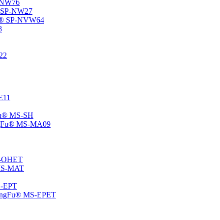
P-NW76
u® SP-NW27
gFu® SP-NVW64
8
22
-E11
gFu® MS-SH
ChangFu® MS-MA09
MS-OHET
® MS-MAT
MS-EPT
-ChangFu® MS-EPET