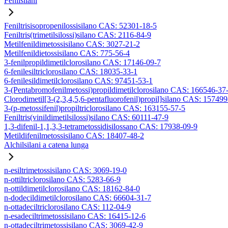
Fenilsilani
Feniltrisisopropenilossisilano CAS: 52301-18-5
Feniltris(trimetilsilossi)silano CAS: 2116-84-9
Metilfenildimetossisilano CAS: 3027-21-2
Metilfenildietossisilano CAS: 775-56-4
3-fenilpropildimetilclorosilano CAS: 17146-09-7
6-fenilesiltriclorosilano CAS: 18035-33-1
6-fenilesildimetilclorosilano CAS: 97451-53-1
3-(Pentabromofenilmetossi)propildimetilclorosilano CAS: 166546-37
Clorodimetil[3-(2,3,4,5,6-pentafluorofenil)propil]silano CAS: 15749
3-(p-metossifenil)propiltriclorosilano CAS: 163155-57-5
Feniltris(vinildimetilsilossi)silano CAS: 60111-47-9
1,3-difenil-1,1,3,3-tetrametossidisilossano CAS: 17938-09-9
Metildifenilmetossisilano CAS: 18407-48-2
Alchilsilani a catena lunga
n-esiltrimetossisilano CAS: 3069-19-0
n-ottiltriclorosilano CAS: 5283-66-9
n-ottildimetilclorosilano CAS: 18162-84-0
n-dodecildimetilclorosilano CAS: 66604-31-7
n-ottadeciltriclorosilano CAS: 112-04-9
n-esadeciltrimetossisilano CAS: 16415-12-6
n-ottadeciltrimetossisilano CAS: 3069-42-9