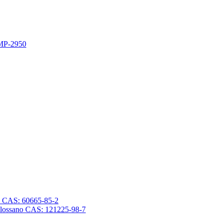
 MP-2950
sano CAS: 60665-85-2
trasilossano CAS: 121225-98-7