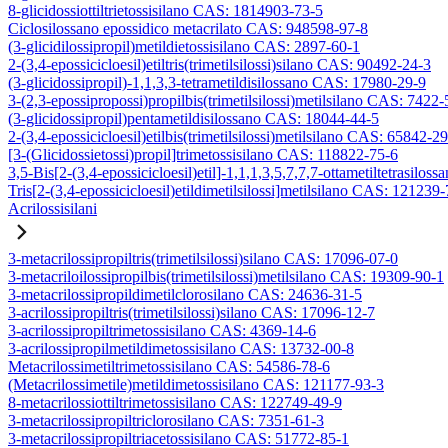
8-glicidossiottiltrietossisilano CAS: 1814903-73-5
Ciclosilossano epossidico metacrilato CAS: 948598-97-8
(3-glicidilossipropil)metildietossisilano CAS: 2897-60-1
2-(3,4-epossicicloesil)etiltris(trimetilsilossi)silano CAS: 90492-24-3
(3-glicidossipropil)-1,1,3,3-tetrametildisilossano CAS: 17980-29-9
3-(2,3-epossipropossi)propilbis(trimetilsilossi)metilsilano CAS: 7422-
(3-glicidossipropil)pentametildisilossano CAS: 18044-44-5
2-(3,4-epossicicloesil)etilbis(trimetilsilossi)metilsilano CAS: 65842-2
[3-(Glicidossietossi)propil]trimetossisilano CAS: 118822-75-6
3,5-Bis[2-(3,4-epossicicloesil)etil]-1,1,1,3,5,7,7,7-ottametiltetrasiloss
Tris[2-(3,4-epossicicloesil)etildimetilsilossi]metilsilano CAS: 121239
Acrilossisilani
3-metacrilossipropiltris(trimetilsilossi)silano CAS: 17096-07-0
3-metacriloilossipropilbis(trimetilsilossi)metilsilano CAS: 19309-90-1
3-metacrilossipropildimetilclorosilano CAS: 24636-31-5
3-acrilossipropiltris(trimetilsilossi)silano CAS: 17096-12-7
3-acrilossipropiltrimetossisilano CAS: 4369-14-6
3-acrilossipropilmetildimetossisilano CAS: 13732-00-8
Metacrilossimetiltrimetossisilano CAS: 54586-78-6
(Metacrilossimetile)metildimetossisilano CAS: 121177-93-3
8-metacrilossiottiltrimetossisilano CAS: 122749-49-9
3-metacrilossipropiltriclorosilano CAS: 7351-61-3
3-metacrilossipropiltriacetossisilano CAS: 51772-85-1