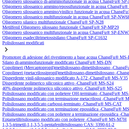
Oligomero silossanico di-amminofunzionale in acqua ChangFu® S
Oligomero silossanico ammino/epossifunzionale in acqua ChangF
Oligomero silossanico ammino/vinilico funzionale in acqua Chan
Oligomero silossanico multifunzionale in acqua ChangFu® SP-NW6
Oligomero silanico multifunzionale ChangFu® SP-N28
Metilfenil Oligomero silossano funzionale ChangFu® SP-MP29
Oligomero silossanico multifunzionale in acqua ChangFu® SP-ENW
Oligomero esadeciltrimetossisilano ChangFu® SP-C1632
Polisilossani modificati
Promotore di adesione del rivestimento a base acqua ChangFu® MS
Silano di-amminofunzionale modificato ChangFu® MS-DN
Copolimeri (Mercaptopropil)metilsilossano-dimetilsilossano -Chan
Copolimeri (metacrilossipropil)metilsilossano-dimetilsilossano -
Disperdente vinil-silossanico modificato A-172 -ChangFu® MS-V35
Disperdente polimerico siliconico attivo -ChangFu® MS-S24
40% disperdente polimerico siliconico attivo -ChangFu® MS-S25
Polisilossano modificato con polietere OH-terminato -ChangFu® 
Polisilossano modificato con terminazione metacrilossi -ChangFu
Polisilossano modificato carbossi-terminato -ChangFu® MS-CAT
Polisilossano modificato con terminazione epossidica -ChangFu® 
Polisilossano modificato con polietere a terminazione epossidica 
Eptametiltrisilossano modificato con polietere -ChangFu® MS-M7H
1,3,5-trimetil-1,1,3,5,5-pentafeniltrisilossano CAS: 3390-61-2