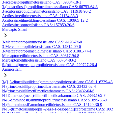
3-acetossipropiltrimetossisilano CAS: 59004-18-1
3-(metacrilossi)propildimetilmetossisilano CAS: 66753-64-8
3-acrilossipropildimetilmetossisilano CAS: 111918-90-2
Acrilossimetiltrimetossisilano CAS: 21134-38-3
Acrilossimetilmetildimetossisilano CAS: 130865-12-2
Acrilossitriisopropilsilano CAS: 157859-20-6
Mercapto Silani
3-Mercaptopropiltrimetossisilano CAS: 4420-74-0
3-Mercaptopropiltrietossisilano CAS: 14814-09-6
3-Mercaptopropilmetildimetossisilano CAS: 31001-77-1
Mercaptometiltrimetossisilano CAS: 30817-94-8
Mercaptometiltrietossisilano CAS: 60764-83-2
S-(ottanoil)mercaptopropiltrietossisilano CAS: 220727-26-4
Aminosilani
3-(1,3-dimetilbutilidene)amminopropiltrietossisilano CAS: 116229-43
N-(trimetossisililpropil)metilcarbammato CAS: 23432-62-4
N-(trimetossisililmetil)metilcarbammato CAS: 23432-64-6
N-[Dimetossi(metil)sililmetil]metilcarbammato CAS: 23432-65-7
N-(6-amminoesil)amminopropiltrimetossisilano CAS: 51895-58-0
N-(6-amminoesil)amminometiltrietossisilano CAS: 15129-36-9
N-[5-(trimetossisililpropil)-2-aza-1-ossopentil]caprolattame CAS: 10