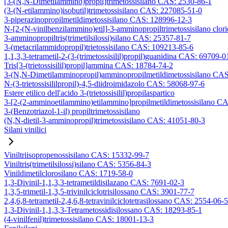
[3-(N,N-Dimetilammino)propil]trimetossisilano CAS: 2530-86-1
(3-(N-etilammino)isobutil)trimetossisilano CAS: 227085-51-0
3-piperazinopropilmetildimetossisilano CAS: 128996-12-3
N-[2-(N-vinilbenzilammino)etil]-3-amminopropiltrimetossisilano clo
3-amminopropiltris(trimetilsilossi)silano CAS: 25357-81-7
3-(metacrilammidopropil)trietossisilano CAS: 109213-85-6
1,1,3,3-tetrametil-2-(3-(trimetossisilil)propil)guanidina CAS: 69709-0
Tris[3-(trietossisilil)propil]ammina CAS: 18784-74-2
3-(N,N-Dimetilamminopropil)amminopropilmetildimetossisilano CA
N-(3-trietossisililpropil)-4,5-diidroimidazolo CAS: 58068-97-6
Estere etilico dell'acido 3-(trietossisilil)propilaspartico
3-[2-(2-amminoetilammino)etilammino]propilmetildimetossisilano C
3-(Benzotriazol-1-il) propiltrimetossisilano
(N,N-dietil-3-amminopropil)trimetossisilano CAS: 41051-80-3
Silani vinilici
Viniltriisopropenossisilano CAS: 15332-99-7
Viniltris(trimetilsilossi)silano CAS: 5356-84-3
Vinildimetilclorosilano CAS: 1719-58-0
1,3-Divinil-1,1,3,3-tetrametildisilazano CAS: 7691-02-3
1,3,5-trimetil-1,3,5-trivinilciclotrisilossano CAS: 3901-77-7
2,4,6,8-tetrametil-2,4,6,8-tetravinilciclotetrasilossano CAS: 2554-06-5
1,3-Divinil-1,1,3,3-Tetrametossidisilossano CAS: 18293-85-1
(4-vinilfenil)trimetossisilano CAS: 18001-13-3