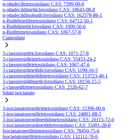
n-ottadeciltrietossisilano CAS: 7399-00-0
n-ottadecildimetilclorosilano CAS: 18643-08-8
n-ottadecildiisobutilclorosilano CAS: 162578-86-1
n-Butildimetilmetossisilano CAS: 64712-50-1
n-Butildimetilclorosilano CAS: 1000-50-6
n-Butiltrimetossisilano CAS: 1067-57-8
Cianosilani
3-cianopropiltriclorosilano CAS: 1071-27-8
3-cianopropiltrimetossisilano CAS: 55453-24-2
3-cianopropiltrietossisilano CAS: 1067-47-6
3-cianopropilmetildiclorosilano CAS: 1190-16-5
3-cianopropilmetildimetossisilano CAS: 153723-40-1
3-cianopropildimetilclorosilano CAS: 18156-15-5
2-cianoetiltrimetossisilano CAS: 2526-62-7
Silani isocianato
3-isocianatopropiltrimetossisilano CAS: 15396-00-6
3-isocianatopropiltrietossisilano CAS: 24801-88-5
3-isocianatopropilmetildimetossisilano CAS: 26115-72-0
3-isocianatopropilmetildietossisilano CAS: 33491-28-0
Isocianatometiltrimetossisilano CAS: 78450-75-6
Isocianatometiltrietossisilano CAS: 132112-76-6