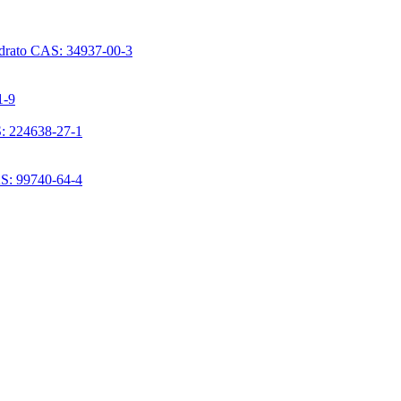
ridrato CAS: 34937-00-3
1-9
S: 224638-27-1
AS: 99740-64-4