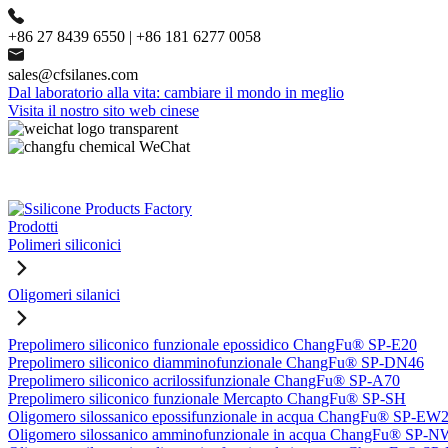
+86 27 8439 6550 | +86 181 6277 0058
sales@cfsilanes.com
Dal laboratorio alla vita: cambiare il mondo in meglio
Visita il nostro sito web cinese
Prodotti
Polimeri siliconici
Oligomeri silanici
Prepolimero siliconico funzionale epossidico ChangFu® SP-E20
Prepolimero siliconico diamminofunzionale ChangFu® SP-DN46
Prepolimero siliconico acrilossifunzionale ChangFu® SP-A70
Prepolimero siliconico funzionale Mercapto ChangFu® SP-SH
Oligomero silossanico epossifunzionale in acqua ChangFu® SP-EW
Oligomero silossanico amminofunzionale in acqua ChangFu® SP-