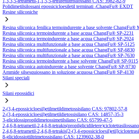
1,3,3,5-tetrametil-1,1,5,5-tetrafeniltrisilossano CAS: 3982-82-9
Polidimetilsilossani epossicicloesiletil terminati -ChangFu® EXDT
Resine siliconiche
Resina siliconica fenilica termoindurente a base solvente ChangFu®
Resina siliconica termoindurente a base acqua ChangFu® SP-2231
Resina siliconica termoindurente a base acqua ChangFu® SP-2924
Resina siliconica multifunzionale a base acqua ChangFu® SP-5125
Resina siliconica multifunzionale a base acqua ChangFu® SP-6830
Resina siliconica multifunzionale a base acqua ChangFu® SP-7630
Resina siliconica termoindurente a base solvente ChangFu® SP-9115
Resina siliconica autoindurente a base solvente ChangFu® SP-9730
Ammide silsesquiossano in soluzione acquosa ChangFu® SP-4130
Silani speciali
Silani epossidici
2-(3,4-epossicicloesil)etilmetildimetossisilano CAS: 97802-57-8
2-(3,4-epossicicloesil)etilmetildietossisilano CAS: 14857-35-3
3-glicidossipropildimetossimetilsilano CAS: 65799-47-5
2,4,6,8-tetrametil-2,4,6,8-tetrakis(propilglicidiletere)ciclotetrasilos
2,4,6,8-tetrametil-2,4,6,8-tetrakis[2-(3,4-epossicicloesil)etil]ciclote
8-glicidossiottiltrimetossisilano CAS: 1239602-38-0