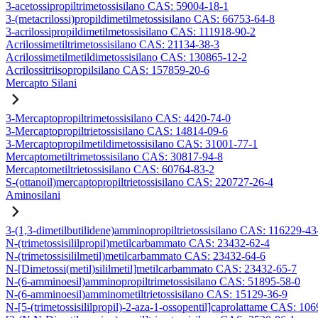
3-acetossipropiltrimetossisilano CAS: 59004-18-1
3-(metacrilossi)propildimetilmetossisilano CAS: 66753-64-8
3-acrilossipropildimetilmetossisilano CAS: 111918-90-2
Acrilossimetiltrimetossisilano CAS: 21134-38-3
Acrilossimetilmetildimetossisilano CAS: 130865-12-2
Acrilossitriisopropilsilano CAS: 157859-20-6
Mercapto Silani
3-Mercaptopropiltrimetossisilano CAS: 4420-74-0
3-Mercaptopropiltrietossisilano CAS: 14814-09-6
3-Mercaptopropilmetildimetossisilano CAS: 31001-77-1
Mercaptometiltrimetossisilano CAS: 30817-94-8
Mercaptometiltrietossisilano CAS: 60764-83-2
S-(ottanoil)mercaptopropiltrietossisilano CAS: 220727-26-4
Aminosilani
3-(1,3-dimetilbutilidene)amminopropiltrietossisilano CAS: 116229-43
N-(trimetossisililpropil)metilcarbammato CAS: 23432-62-4
N-(trimetossisililmetil)metilcarbammato CAS: 23432-64-6
N-[Dimetossi(metil)sililmetil]metilcarbammato CAS: 23432-65-7
N-(6-amminoesil)amminopropiltrimetossisilano CAS: 51895-58-0
N-(6-amminoesil)amminometiltrietossisilano CAS: 15129-36-9
N-[5-(trimetossisililpropil)-2-aza-1-ossopentil]caprolattame CAS: 10