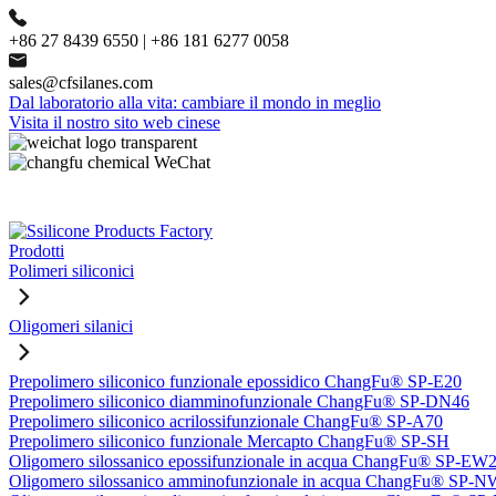
+86 27 8439 6550 | +86 181 6277 0058
sales@cfsilanes.com
Dal laboratorio alla vita: cambiare il mondo in meglio
Visita il nostro sito web cinese
Prodotti
Polimeri siliconici
Oligomeri silanici
Prepolimero siliconico funzionale epossidico ChangFu® SP-E20
Prepolimero siliconico diamminofunzionale ChangFu® SP-DN46
Prepolimero siliconico acrilossifunzionale ChangFu® SP-A70
Prepolimero siliconico funzionale Mercapto ChangFu® SP-SH
Oligomero silossanico epossifunzionale in acqua ChangFu® SP-EW
Oligomero silossanico amminofunzionale in acqua ChangFu® SP-