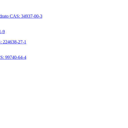
ridrato CAS: 34937-00-3
1-9
S: 224638-27-1
AS: 99740-64-4