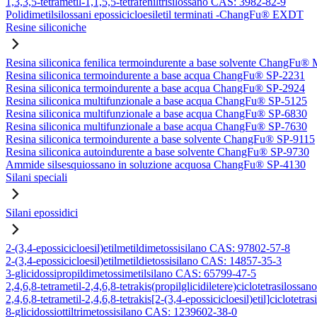
1,3,3,5-tetrametil-1,1,5,5-tetrafeniltrisilossano CAS: 3982-82-9
Polidimetilsilossani epossicicloesiletil terminati -ChangFu® EXDT
Resine siliconiche
Resina siliconica fenilica termoindurente a base solvente ChangFu®
Resina siliconica termoindurente a base acqua ChangFu® SP-2231
Resina siliconica termoindurente a base acqua ChangFu® SP-2924
Resina siliconica multifunzionale a base acqua ChangFu® SP-5125
Resina siliconica multifunzionale a base acqua ChangFu® SP-6830
Resina siliconica multifunzionale a base acqua ChangFu® SP-7630
Resina siliconica termoindurente a base solvente ChangFu® SP-9115
Resina siliconica autoindurente a base solvente ChangFu® SP-9730
Ammide silsesquiossano in soluzione acquosa ChangFu® SP-4130
Silani speciali
Silani epossidici
2-(3,4-epossicicloesil)etilmetildimetossisilano CAS: 97802-57-8
2-(3,4-epossicicloesil)etilmetildietossisilano CAS: 14857-35-3
3-glicidossipropildimetossimetilsilano CAS: 65799-47-5
2,4,6,8-tetrametil-2,4,6,8-tetrakis(propilglicidiletere)ciclotetrasilos
2,4,6,8-tetrametil-2,4,6,8-tetrakis[2-(3,4-epossicicloesil)etil]ciclote
8-glicidossiottiltrimetossisilano CAS: 1239602-38-0