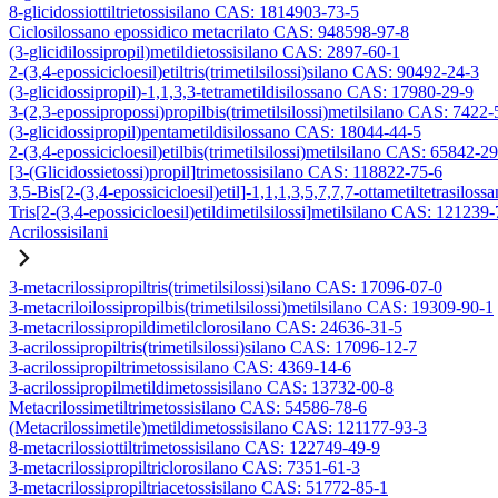
8-glicidossiottiltrietossisilano CAS: 1814903-73-5
Ciclosilossano epossidico metacrilato CAS: 948598-97-8
(3-glicidilossipropil)metildietossisilano CAS: 2897-60-1
2-(3,4-epossicicloesil)etiltris(trimetilsilossi)silano CAS: 90492-24-3
(3-glicidossipropil)-1,1,3,3-tetrametildisilossano CAS: 17980-29-9
3-(2,3-epossipropossi)propilbis(trimetilsilossi)metilsilano CAS: 7422-
(3-glicidossipropil)pentametildisilossano CAS: 18044-44-5
2-(3,4-epossicicloesil)etilbis(trimetilsilossi)metilsilano CAS: 65842-2
[3-(Glicidossietossi)propil]trimetossisilano CAS: 118822-75-6
3,5-Bis[2-(3,4-epossicicloesil)etil]-1,1,1,3,5,7,7,7-ottametiltetrasiloss
Tris[2-(3,4-epossicicloesil)etildimetilsilossi]metilsilano CAS: 121239
Acrilossisilani
3-metacrilossipropiltris(trimetilsilossi)silano CAS: 17096-07-0
3-metacriloilossipropilbis(trimetilsilossi)metilsilano CAS: 19309-90-1
3-metacrilossipropildimetilclorosilano CAS: 24636-31-5
3-acrilossipropiltris(trimetilsilossi)silano CAS: 17096-12-7
3-acrilossipropiltrimetossisilano CAS: 4369-14-6
3-acrilossipropilmetildimetossisilano CAS: 13732-00-8
Metacrilossimetiltrimetossisilano CAS: 54586-78-6
(Metacrilossimetile)metildimetossisilano CAS: 121177-93-3
8-metacrilossiottiltrimetossisilano CAS: 122749-49-9
3-metacrilossipropiltriclorosilano CAS: 7351-61-3
3-metacrilossipropiltriacetossisilano CAS: 51772-85-1