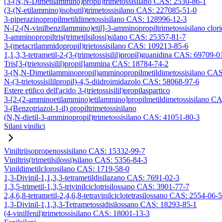
[3-(N,N-Dimetilammino)propil]trimetossisilano CAS: 2530-86-1
(3-(N-etilammino)isobutil)trimetossisilano CAS: 227085-51-0
3-piperazinopropilmetildimetossisilano CAS: 128996-12-3
N-[2-(N-vinilbenzilammino)etil]-3-amminopropiltrimetossisilano clo
3-amminopropiltris(trimetilsilossi)silano CAS: 25357-81-7
3-(metacrilammidopropil)trietossisilano CAS: 109213-85-6
1,1,3,3-tetrametil-2-(3-(trimetossisilil)propil)guanidina CAS: 69709-0
Tris[3-(trietossisilil)propil]ammina CAS: 18784-74-2
3-(N,N-Dimetilamminopropil)amminopropilmetildimetossisilano CA
N-(3-trietossisililpropil)-4,5-diidroimidazolo CAS: 58068-97-6
Estere etilico dell'acido 3-(trietossisilil)propilaspartico
3-[2-(2-amminoetilammino)etilammino]propilmetildimetossisilano C
3-(Benzotriazol-1-il) propiltrimetossisilano
(N,N-dietil-3-amminopropil)trimetossisilano CAS: 41051-80-3
Silani vinilici
Viniltriisopropenossisilano CAS: 15332-99-7
Viniltris(trimetilsilossi)silano CAS: 5356-84-3
Vinildimetilclorosilano CAS: 1719-58-0
1,3-Divinil-1,1,3,3-tetrametildisilazano CAS: 7691-02-3
1,3,5-trimetil-1,3,5-trivinilciclotrisilossano CAS: 3901-77-7
2,4,6,8-tetrametil-2,4,6,8-tetravinilciclotetrasilossano CAS: 2554-06-5
1,3-Divinil-1,1,3,3-Tetrametossidisilossano CAS: 18293-85-1
(4-vinilfenil)trimetossisilano CAS: 18001-13-3