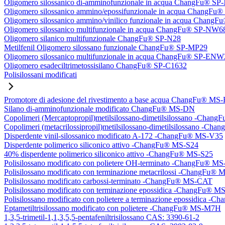
Oligomero silossanico di-amminofunzionale in acqua ChangFu® S
Oligomero silossanico ammino/epossifunzionale in acqua ChangF
Oligomero silossanico ammino/vinilico funzionale in acqua Chan
Oligomero silossanico multifunzionale in acqua ChangFu® SP-NW6
Oligomero silanico multifunzionale ChangFu® SP-N28
Metilfenil Oligomero silossano funzionale ChangFu® SP-MP29
Oligomero silossanico multifunzionale in acqua ChangFu® SP-ENW
Oligomero esadeciltrimetossisilano ChangFu® SP-C1632
Polisilossani modificati
Promotore di adesione del rivestimento a base acqua ChangFu® MS
Silano di-amminofunzionale modificato ChangFu® MS-DN
Copolimeri (Mercaptopropil)metilsilossano-dimetilsilossano -Chan
Copolimeri (metacrilossipropil)metilsilossano-dimetilsilossano -
Disperdente vinil-silossanico modificato A-172 -ChangFu® MS-V35
Disperdente polimerico siliconico attivo -ChangFu® MS-S24
40% disperdente polimerico siliconico attivo -ChangFu® MS-S25
Polisilossano modificato con polietere OH-terminato -ChangFu® 
Polisilossano modificato con terminazione metacrilossi -ChangFu
Polisilossano modificato carbossi-terminato -ChangFu® MS-CAT
Polisilossano modificato con terminazione epossidica -ChangFu® 
Polisilossano modificato con polietere a terminazione epossidica 
Eptametiltrisilossano modificato con polietere -ChangFu® MS-M7H
1,3,5-trimetil-1,1,3,5,5-pentafeniltrisilossano CAS: 3390-61-2