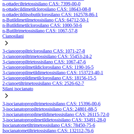
n-ottadeciltrietossisilano CAS: 7399-00-0
n-ottadecildimetilclorosilano CAS: 18643-08-8
n-ottadecildiisobutilclorosilano CAS: 162578-86-1
n-Butildimetilmetossisilano CAS: 64712-50-1
n-Butildimetilclorosilano CAS: 1000-50-6
n-Butiltrimetossisilano CAS: 1067-57-8
Cianosilani
3-cianopropiltriclorosilano CAS: 1071-27-8
3-cianopropiltrimetossisilano CAS: 55453-24-2
3-cianopropiltrietossisilano CAS: 1067-47-6
3-cianopropilmetildiclorosilano CAS: 1190-16-5
3-cianopropilmetildimetossisilano CAS: 153723-40-1
3-cianopropildimetilclorosilano CAS: 18156-15-5
2-cianoetiltrimetossisilano CAS: 2526-62-7
Silani isocianato
3-isocianatopropiltrimetossisilano CAS: 15396-00-6
3-isocianatopropiltrietossisilano CAS: 24801-88-5
3-isocianatopropilmetildimetossisilano CAS: 26115-72-0
3-isocianatopropilmetildietossisilano CAS: 33491-28-0
Isocianatometiltrimetossisilano CAS: 78450-75-6
Isocianatometiltrietossisilano CAS: 132112-76-6