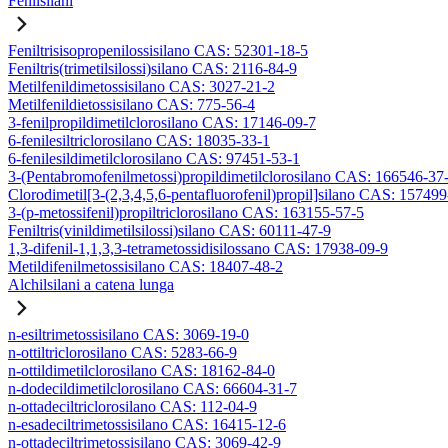
Fenilsilani
Feniltrisisopropenilossisilano CAS: 52301-18-5
Feniltris(trimetilsilossi)silano CAS: 2116-84-9
Metilfenildimetossisilano CAS: 3027-21-2
Metilfenildietossisilano CAS: 775-56-4
3-fenilpropildimetilclorosilano CAS: 17146-09-7
6-fenilesiltriclorosilano CAS: 18035-33-1
6-fenilesildimetilclorosilano CAS: 97451-53-1
3-(Pentabromofenilmetossi)propildimetilclorosilano CAS: 166546-37
Clorodimetil[3-(2,3,4,5,6-pentafluorofenil)propil]silano CAS: 15749
3-(p-metossifenil)propiltriclorosilano CAS: 163155-57-5
Feniltris(vinildimetilsilossi)silano CAS: 60111-47-9
1,3-difenil-1,1,3,3-tetrametossidisilossano CAS: 17938-09-9
Metildifenilmetossisilano CAS: 18407-48-2
Alchilsilani a catena lunga
n-esiltrimetossisilano CAS: 3069-19-0
n-ottiltriclorosilano CAS: 5283-66-9
n-ottildimetilclorosilano CAS: 18162-84-0
n-dodecildimetilclorosilano CAS: 66604-31-7
n-ottadeciltriclorosilano CAS: 112-04-9
n-esadeciltrimetossisilano CAS: 16415-12-6
n-ottadeciltrimetossisilano CAS: 3069-42-9