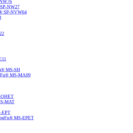
P-NW76
u® SP-NW27
gFu® SP-NVW64
8
22
-E11
gFu® MS-SH
ChangFu® MS-MA09
MS-OHET
® MS-MAT
MS-EPT
-ChangFu® MS-EPET