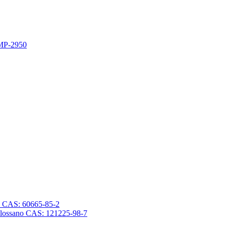
 MP-2950
sano CAS: 60665-85-2
trasilossano CAS: 121225-98-7