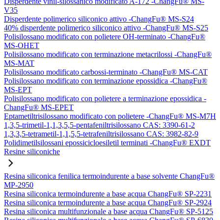
Disperdente vinil-silossanico modificato A-172 -ChangFu® MS-
V35
Disperdente polimerico siliconico attivo -ChangFu® MS-S24
40% disperdente polimerico siliconico attivo -ChangFu® MS-S25
Polisilossano modificato con polietere OH-terminato -ChangFu®
MS-OHET
Polisilossano modificato con terminazione metacrilossi -ChangFu®
MS-MAT
Polisilossano modificato carbossi-terminato -ChangFu® MS-CAT
Polisilossano modificato con terminazione epossidica -ChangFu®
MS-EPT
Polisilossano modificato con polietere a terminazione epossidica -
ChangFu® MS-EPET
Eptametiltrisilossano modificato con polietere -ChangFu® MS-M7H
1,3,5-trimetil-1,1,3,5,5-pentafeniltrisilossano CAS: 3390-61-2
1,3,3,5-tetrametil-1,1,5,5-tetrafeniltrisilossano CAS: 3982-82-9
Polidimetilsilossani epossicicloesiletil terminati -ChangFu® EXDT
Resine siliconiche
Resina siliconica fenilica termoindurente a base solvente ChangFu®
MP-2950
Resina siliconica termoindurente a base acqua ChangFu® SP-2231
Resina siliconica termoindurente a base acqua ChangFu® SP-2924
Resina siliconica multifunzionale a base acqua ChangFu® SP-5125