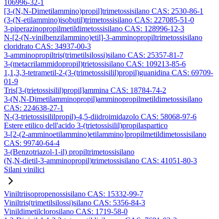
106996-32-1
[3-(N,N-Dimetilammino)propil]trimetossisilano CAS: 2530-86-1
(3-(N-etilammino)isobutil)trimetossisilano CAS: 227085-51-0
3-piperazinopropilmetildimetossisilano CAS: 128996-12-3
N-[2-(N-vinilbenzilammino)etil]-3-amminopropiltrimetossisilano
cloridrato CAS: 34937-00-3
3-amminopropiltris(trimetilsilossi)silano CAS: 25357-81-7
3-(metacrilammidopropil)trietossisilano CAS: 109213-85-6
1,1,3,3-tetrametil-2-(3-(trimetossisilil)propil)guanidina CAS: 69709-
01-9
Tris[3-(trietossisilil)propil]ammina CAS: 18784-74-2
3-(N,N-Dimetilamminopropil)amminopropilmetildimetossisilano
CAS: 224638-27-1
N-(3-trietossisililpropil)-4,5-diidroimidazolo CAS: 58068-97-6
Estere etilico dell'acido 3-(trietossisilil)propilaspartico
3-[2-(2-amminoetilammino)etilammino]propilmetildimetossisilano
CAS: 99740-64-4
3-(Benzotriazol-1-il) propiltrimetossisilano
(N,N-dietil-3-amminopropil)trimetossisilano CAS: 41051-80-3
Silani vinilici
Viniltriisopropenossisilano CAS: 15332-99-7
Viniltris(trimetilsilossi)silano CAS: 5356-84-3
Vinildimetilclorosilano CAS: 1719-58-0