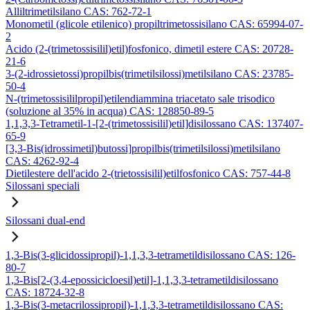
Alliltrimetilsilano CAS: 762-72-1
Monometil (glicole etilenico) propiltrimetossisilano CAS: 65994-07-
2
Acido (2-(trimetossisilil)etil)fosfonico, dimetil estere CAS: 20728-
21-6
3-(2-idrossietossi)propilbis(trimetilsilossi)metilsilano CAS: 23785-
50-4
N-(trimetossisililpropil)etilendiammina triacetato sale trisodico
(soluzione al 35% in acqua) CAS: 128850-89-5
1,1,3,3-Tetrametil-1-[2-(trimetossisilil)etil]disilossano CAS: 137407-
65-9
[3,3-Bis(idrossimetil)butossi]propilbis(trimetilsilossi)metilsilano
CAS: 4262-92-4
Dietilestere dell'acido 2-(trietossisilil)etilfosfonico CAS: 757-44-8
Silossani speciali
Silossani dual-end
1,3-Bis(3-glicidossipropil)-1,1,3,3-tetrametildisilossano CAS: 126-
80-7
1,3-Bis[2-(3,4-epossicicloesil)etil]-1,1,3,3-tetrametildisilossano
CAS: 18724-32-8
1,3-Bis(3-metacrilossipropil)-1,1,3,3-tetrametildisilossano CAS: