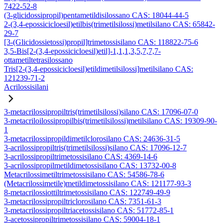
7422-52-8
(3-glicidossipropil)pentametildisilossano CAS: 18044-44-5
2-(3,4-epossicicloesil)etilbis(trimetilsilossi)metilsilano CAS: 65842-
29-7
[3-(Glicidossietossi)propil]trimetossisilano CAS: 118822-75-6
3,5-Bis[2-(3,4-epossicicloesil)etil]-1,1,1,3,5,7,7,7-
ottametiltetrasilossano
Tris[2-(3,4-epossicicloesil)etildimetilsilossi]metilsilano CAS:
121239-71-2
Acrilossisilani
3-metacrilossipropiltris(trimetilsilossi)silano CAS: 17096-07-0
3-metacriloilossipropilbis(trimetilsilossi)metilsilano CAS: 19309-90-
1
3-metacrilossipropildimetilclorosilano CAS: 24636-31-5
3-acrilossipropiltris(trimetilsilossi)silano CAS: 17096-12-7
3-acrilossipropiltrimetossisilano CAS: 4369-14-6
3-acrilossipropilmetildimetossisilano CAS: 13732-00-8
Metacrilossimetiltrimetossisilano CAS: 54586-78-6
(Metacrilossimetile)metildimetossisilano CAS: 121177-93-3
8-metacrilossiottiltrimetossisilano CAS: 122749-49-9
3-metacrilossipropiltriclorosilano CAS: 7351-61-3
3-metacrilossipropiltriacetossisilano CAS: 51772-85-1
3-acetossipropiltrimetossisilano CAS: 59004-18-1