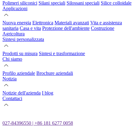
Polimeri siliconici
Silani speciali
Silossani speciali
Silice colloidale
Applicazioni
Nuova energia
Elettronica
Materiali avanzati
Vita e assistenza
sanitaria
Casa e vita
Protezione dell'ambiente
Costruzione
Agricoltura
Sintesi personalizzata
Prodotti su misura
Sintesi e trasformazione
Chi siamo
Profilo aziendale
Brochure aziendali
Notizia
Notizie dell'azienda
I blog
Contattaci
027-84396550 | +86 181 6277 0058