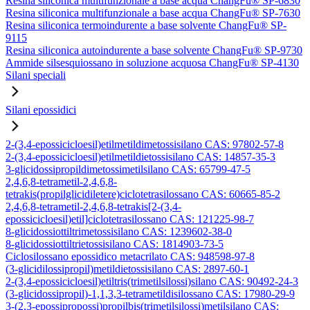
Resina siliconica multifunzionale a base acqua ChangFu® SP-6830
Resina siliconica multifunzionale a base acqua ChangFu® SP-7630
Resina siliconica termoindurente a base solvente ChangFu® SP-
9115
Resina siliconica autoindurente a base solvente ChangFu® SP-9730
Ammide silsesquiossano in soluzione acquosa ChangFu® SP-4130
Silani speciali
Silani epossidici
2-(3,4-epossicicloesil)etilmetildimetossisilano CAS: 97802-57-8
2-(3,4-epossicicloesil)etilmetildietossisilano CAS: 14857-35-3
3-glicidossipropildimetossimetilsilano CAS: 65799-47-5
2,4,6,8-tetrametil-2,4,6,8-
tetrakis(propilglicidiletere)ciclotetrasilossano CAS: 60665-85-2
2,4,6,8-tetrametil-2,4,6,8-tetrakis[2-(3,4-
epossicicloesil)etil]ciclotetrasilossano CAS: 121225-98-7
8-glicidossiottiltrimetossisilano CAS: 1239602-38-0
8-glicidossiottiltrietossisilano CAS: 1814903-73-5
Ciclosilossano epossidico metacrilato CAS: 948598-97-8
(3-glicidilossipropil)metildietossisilano CAS: 2897-60-1
2-(3,4-epossicicloesil)etiltris(trimetilsilossi)silano CAS: 90492-24-3
(3-glicidossipropil)-1,1,3,3-tetrametildisilossano CAS: 17980-29-9
3-(2,3-epossipropossi)propilbis(trimetilsilossi)metilsilano CAS: