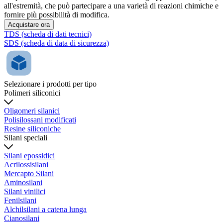
all'estremità, che può partecipare a una varietà di reazioni chimiche e
fornire più possibilità di modifica.
Acquistare ora
TDS (scheda di dati tecnici)
SDS (scheda di data di sicurezza)
Selezionare i prodotti per tipo
Polimeri siliconici
Oligomeri silanici
Polisilossani modificati
Resine siliconiche
Silani speciali
Silani epossidici
Acrilossisilani
Mercapto Silani
Aminosilani
Silani vinilici
Fenilsilani
Alchilsilani a catena lunga
Cianosilani