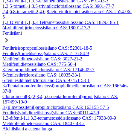
1,3-Divinil-1,1,3,3-tetrametildisilazano CAS: 7691-02-3
1,3,5-trimetil-1,3,5-trivinilciclotrisilossano CAS: 3901-77-7
2,4,6,8-tetrametil-2,4,6,8-tetravinilciclotetrasilossano CAS: 2554-06-
5
1,3-Divinil-1,1,3,3-Tetrametossidisilossano CAS: 18293-85-1
(4-vinilfenil)trimetossisilano CAS: 18001-13-3
Fenilsilani
Feniltrisisopropenilossisilano CAS: 52301-18-5
Feniltris(trimetilsilossi)silano CAS: 2116-84-9
Metilfenildimetossisilano CAS: 3027-21-2
Metilfenildietossisilano CAS: 775-56-4
3-fenilpropildimetilclorosilano CAS: 17146-09-7
6-fenilesiltriclorosilano CAS: 18035-33-1
6-fenilesildimetilclorosilano CAS: 97451-53-1
3-(Pentabromofenilmetossi)propildimetilclorosilano CAS: 166546-
37-8
Clorodimetil[3-(2,3,4,5,6-pentafluorofenil)propil]silano CAS:
157499-19-9
3-(p-metossifenil)propiltriclorosilano CAS: 163155-57-5
Feniltris(vinildimetilsilossi)silano CAS: 60111-47-9
1,3-difenil-1,1,3,3-tetrametossidisilossano CAS: 17938-09-9
Metildifenilmetossisilano CAS: 18407-48-2
Alchilsilani a catena lunga