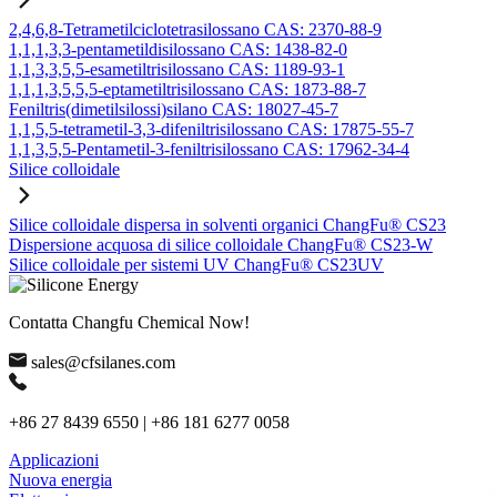
2,4,6,8-Tetrametilciclotetrasilossano CAS: 2370-88-9
1,1,1,3,3-pentametildisilossano CAS: 1438-82-0
1,1,3,3,5,5-esametiltrisilossano CAS: 1189-93-1
1,1,1,3,5,5,5-eptametiltrisilossano CAS: 1873-88-7
Feniltris(dimetilsilossi)silano CAS: 18027-45-7
1,1,5,5-tetrametil-3,3-difeniltrisilossano CAS: 17875-55-7
1,1,3,5,5-Pentametil-3-feniltrisilossano CAS: 17962-34-4
Silice colloidale
Silice colloidale dispersa in solventi organici ChangFu® CS23
Dispersione acquosa di silice colloidale ChangFu® CS23-W
Silice colloidale per sistemi UV ChangFu® CS23UV
Contatta Changfu Chemical Now!
sales@cfsilanes.com
+86 27 8439 6550 | +86 181 6277 0058
Applicazioni
Nuova energia