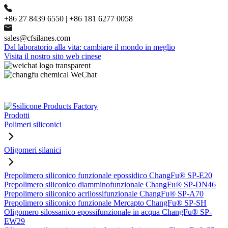
+86 27 8439 6550 | +86 181 6277 0058
sales@cfsilanes.com
Dal laboratorio alla vita: cambiare il mondo in meglio
Visita il nostro sito web cinese
Prodotti
Polimeri siliconici
Oligomeri silanici
Prepolimero siliconico funzionale epossidico ChangFu® SP-E20
Prepolimero siliconico diamminofunzionale ChangFu® SP-DN46
Prepolimero siliconico acrilossifunzionale ChangFu® SP-A70
Prepolimero siliconico funzionale Mercapto ChangFu® SP-SH
Oligomero silossanico epossifunzionale in acqua ChangFu® SP-
EW29