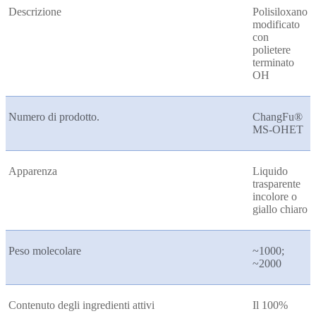
Descrizione
Polisiloxano
modificato
con
polietere
terminato
OH
Numero di prodotto.
ChangFu®
MS-OHET
Apparenza
Liquido
trasparente
incolore o
giallo chiaro
Peso molecolare
~1000;
~2000
Contenuto degli ingredienti attivi
Il 100%