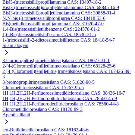
Bis[3-(trietossisilil)propil]ammina CAS: 13497-18-2
Bis[3-(trimetossisilil)propil]etilendiammina CAS: 68845-16-9
Bis[3-(trietossisilil)propil]etilendiammina CAS: 30858-91-4
N,N-bis (3-trimetossisililpropil)urea CAS: 18418-53-6
Bis(metildietossisililpropil)ammina CAS: 31020-47-0
1,4-Bis(trietossisililetil)benzene CAS: 224578-01-2
1,6-Bis(dietossimetilsilil)esano CAS: 18536-21-5
1-(trietossisilil)-2-(dietossimetilsilil)etano CAS: 18418-54-7
Silani alogeni
3-cloropropiltris(trimetilsililossi)silano CAS: 18077-31-1
2-[4-(Clorometil)fenil]etiltrimetossisilano CAS: 68128-25-6
2-[4-(Clorometil)fenil]etiltris(trimetilsilossi)silano CAS: 167426-89-
3
3-bromopropiltrimetossisilano CAS: 51826-90-5
Clorometiltrietossisilano CAS: 15267-95-5
1H,1H,2H,2H-Perfluoroesilmetildiclorosilano CAS: 38436-16-7
1H,1H,2H,2H-Perfluoroottiltriclorosilano CAS: 78560-45-9
1H,1H,2H,2H-Perfluorodeciltriclorosilano CAS: 78560-44-8
Clorometildiclorosilano CAS: 18170-89-3
Agenti sililanti
tert-Butildimetilclorosilano CAS: 18162-48-6