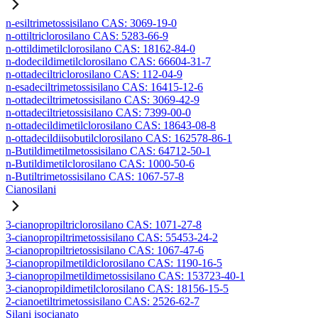
n-esiltrimetossisilano CAS: 3069-19-0
n-ottiltriclorosilano CAS: 5283-66-9
n-ottildimetilclorosilano CAS: 18162-84-0
n-dodecildimetilclorosilano CAS: 66604-31-7
n-ottadeciltriclorosilano CAS: 112-04-9
n-esadeciltrimetossisilano CAS: 16415-12-6
n-ottadeciltrimetossisilano CAS: 3069-42-9
n-ottadeciltrietossisilano CAS: 7399-00-0
n-ottadecildimetilclorosilano CAS: 18643-08-8
n-ottadecildiisobutilclorosilano CAS: 162578-86-1
n-Butildimetilmetossisilano CAS: 64712-50-1
n-Butildimetilclorosilano CAS: 1000-50-6
n-Butiltrimetossisilano CAS: 1067-57-8
Cianosilani
3-cianopropiltriclorosilano CAS: 1071-27-8
3-cianopropiltrimetossisilano CAS: 55453-24-2
3-cianopropiltrietossisilano CAS: 1067-47-6
3-cianopropilmetildiclorosilano CAS: 1190-16-5
3-cianopropilmetildimetossisilano CAS: 153723-40-1
3-cianopropildimetilclorosilano CAS: 18156-15-5
2-cianoetiltrimetossisilano CAS: 2526-62-7
Silani isocianato