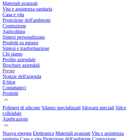
Materiali avanzati
Vita e assistenza sanitaria
Casa e vita
Protezione dell'ambiente
Costruzione
Agricoltura
Sintesi personalizzata
Prodotti su misura
Sintesi e trasformazione
Chi siamo
Profilo aziendale
Brochure aziendali
Presto
Notizie dell'azienda
Il blog
Contattateci
Prodotti
Polimeri di silicone
Silanes specializzati
Siloxani speciali
Silice
colloidale
Applicazioni
Nuova energia
Elettronica
Materiali avanzati
Vita e assistenza
sanitaria
Casa e vita
Protezione dell'ambiente
Costruzione