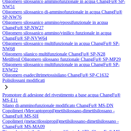
Oligomero silossanico amminofunzionale in acqua ChangFu® SP-
NW51
Oligomero silossanico di-amminofunzionale in acqua ChangFu®
SP-NW76
Oligomero silossanico ammino/epossifunzionale in acqua
ChangFu® SP-NW27
Oligomero silossanico ammino/vinilico funzionale in acqua
ChangFu® SP-NVW64
Oligomero silossanico multifunzionale in acqua ChangFu® SP-
NW68
Oligomero silanico multifunzionale ChangFu® SP-N28
Metilfenil Oligomero silossano funzionale ChangFu® SP-MP29
Oligomero silossanico multifunzionale in acqua ChangFu® SP-
ENW22
Oligomero esadeciltrimetossisilano ChangFu® SP-C1632
Polisilossani modificati
Promotore di adesione del rivestimento a base acqua ChangFu®
MS-E11
Silano di-amminofunzionale modificato ChangFu® MS-DN
Copolimeri (Mercaptopropil)metilsilossano-dimetilsilossano -
ChangFu® MS-SH
Copolimeri (metacrilossipropil)metilsilossano-dimetilsilossano -
ChangFu® MS-MA09