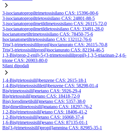
3-isocianatopropiltrimetossisilano CAS: 15396-00-6
3-isocianatopropiltrietossisilano CAS: 24801-88-5
3-isocianatopropilmetildimetossisilano CAS: 26115-72-0
3-isocianatopropilmetildietossisilano CAS: 33491-28-0
Isocianatometiltrimetossisilano CAS: 78450-75-6
Isocianatometiltrietossisilano CAS: 132112-76-6
Tris(3-trimetossisililpropil)isocianurato CAS: 26115-70-8
Tris(3-trietossisililpropil)isocianurato CAS: 82194-46-5
1,3-Bis(prop-2-enil)-5-(3-trimetossisililpropil)-1,3,5-triazinan-2,4,6-
trione CAS: 26903-80-0
Silani dipodali
1,4-Bis(trietossisilil)benzene CAS: 2615-18-1
1,4-Bis(trimetossisililetil)benzene CAS: 58298-01-4
Bis(trimetossisilil)metano CAS: 5926-29-4
Bis(trietossisilil)metano CAS: 18418-72-9
Bis(clorodimetilsilil)metano CAS: 5357-38-0
Bis(dimetilmetossisilil)matano CAS: 18297-76-2
1,2-Bis(trimetossisilil)etano CAS: 18406-41-2
1,2-Bis(trietossisilil)etano CAS: 16068-37-4
1,6-Bis(trimetossisilil)esano CAS: 87135-01-1
Bis[3-(trimetossisilil)propil]ammina CAS: 82985-35-1