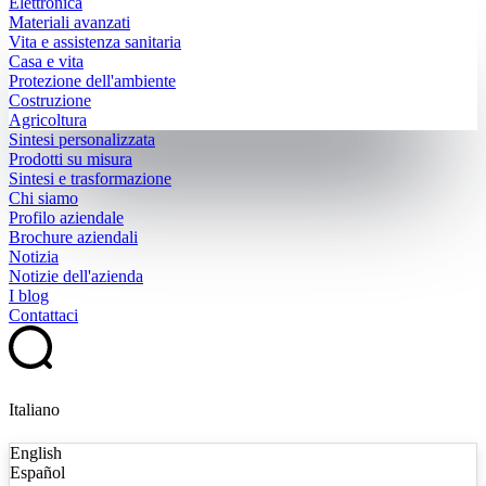
Elettronica
Materiali avanzati
Vita e assistenza sanitaria
Casa e vita
Protezione dell'ambiente
Costruzione
Agricoltura
Sintesi personalizzata
Prodotti su misura
Sintesi e trasformazione
Chi siamo
Profilo aziendale
Brochure aziendali
Notizia
Notizie dell'azienda
I blog
Contattaci
Italiano
English
Español