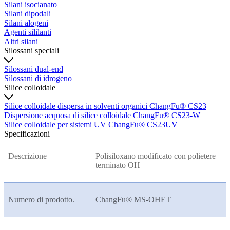
Silani isocianato
Silani dipodali
Silani alogeni
Agenti sililanti
Altri silani
Silossani speciali
Silossani dual-end
Silossani di idrogeno
Silice colloidale
Silice colloidale dispersa in solventi organici ChangFu® CS23
Dispersione acquosa di silice colloidale ChangFu® CS23-W
Silice colloidale per sistemi UV ChangFu® CS23UV
Specificazioni
Descrizione
Polisiloxano modificato con polietere
terminato OH
Numero di prodotto.
ChangFu® MS-OHET