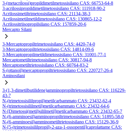
3-(metacrilossi)propildimetilmetossisilano CAS: 66753-64-8
3-acrilossipropildimetilmetossisilano CAS: 111918-90-2
Acrilossimetiltrimetossisilano CAS: 21134-38-3
Acrilossimetilmetildimetossisilano CAS: 130865-12-2
Acrilossitriisopropilsilano CAS: 157859-20-6
Mercapto Silani
3-Mercaptopropiltrimetossisilano CAS: 4420-74-0
3-Mercaptopropiltrietossisilano CAS: 14814-09-6
3-Mercaptopropilmetildimetossisilano CAS: 31001-77-1
Mercaptometiltrimetossisilano CAS: 30817-94-8
Mercaptometiltrietossisilano CAS: 60764-83-2
S-(ottanoil)mercaptopropiltrietossisilano CAS: 220727-26-4
Aminosilani
3-(1,3-dimetilbutilidene)amminopropiltrietossisilano CAS: 116229-
43-7
N-(trimetossisililpropil)metilcarbammato CAS: 23432-62-4
N-(trimetossisililmetil)metilcarbammato CAS: 23432-64-6
N-[Dimetossi(metil)sililmetil]metilcarbammato CAS: 23432-65-7
N-(6-amminoesil)amminopropiltrimetossisilano CAS: 51895-58-0
N-(6-amminoesil)amminometiltrietossisilano CAS: 15129-36-9
N-[5-(trimetossisililpropil)-2-aza-1-ossopentil]caprolattame CAS: