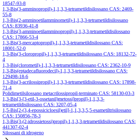
18547-93-8
1,3-Bis(3-amminopropil)-1,1,3,3-tetrametildisilossano CAS: 2469-
55-8
1,3-Bis(2-amminoetilamminometil)-1,1,3,3-tetrametildisilossano
CAS: 83936-41-8
1,3-Bis(3-amminoetilamminopropil)-1,1,3,3-tetrametildisilossano
CAS: 17866-53-4
1,3-Bis(3-mercaptopropil)-1,1,3,3-tetrametildisilossano CAS:
18001-52-0
1,3-Bis(3-cloropropil)-1,1,3,3-tetrametildisilossano CAS: 18132-72-
4
1,3-Bis(clorometil)-1,1,3,3-tetrametildisilossano CAS: 2362-10-9
1,3-Bis(eptadecafluorodecil)-1,1,3,3-tetrametildisilossano CAS:
129498-18-6
1,3-Bis(3-acrilossipropil)-1,1,3,3-tetrametildisilossano CAS: 17898-
71-4
Polidimetilsilossano metacrilossipropil-terminato CAS: 58130-03-3
1,3-Bis[3-[3-etil-3-ossetanil)metossi]propil]-1,1,3,3-
tetrametildisilossano CAS: 3207-05-4
1,5-Bis[2-(3,4-epossicicloesil)etil]-1,1,3,3,5,5-esametiltrisilossano
CAS: 150856-78-3
1,3-Bis(3-(2-idrossietossi)propil)-1,1,3,3-tetrametildisilossano CAS:
441307-02-4
Silossani di idrogeno