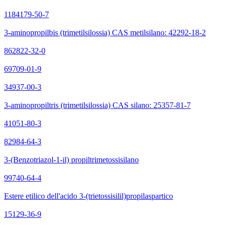
1184179-50-7
3-aminopropilbis (trimetilsilossia) CAS metilsilano: 42292-18-2
862822-32-0
69709-01-9
34937-00-3
3-aminopropiltris (trimetilsilossia) CAS silano: 25357-81-7
41051-80-3
82984-64-3
3-(Benzotriazol-1-il) propiltrimetossisilano
99740-64-4
Estere etilico dell'acido 3-(trietossisilil)propilaspartico
15129-36-9