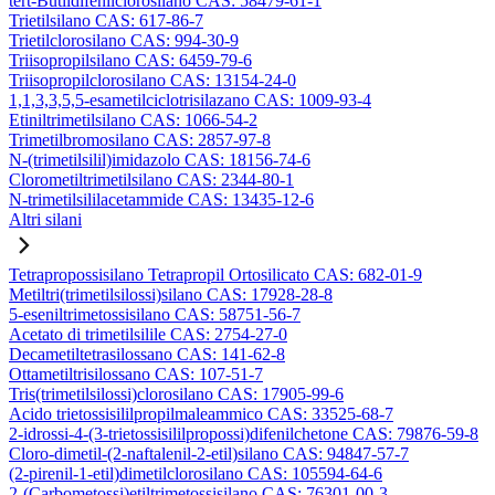
tert-Butildifenilclorosilano CAS: 58479-61-1
Trietilsilano CAS: 617-86-7
Trietilclorosilano CAS: 994-30-9
Triisopropilsilano CAS: 6459-79-6
Triisopropilclorosilano CAS: 13154-24-0
1,1,3,3,5,5-esametilciclotrisilazano CAS: 1009-93-4
Etiniltrimetilsilano CAS: 1066-54-2
Trimetilbromosilano CAS: 2857-97-8
N-(trimetilsilil)imidazolo CAS: 18156-74-6
Clorometiltrimetilsilano CAS: 2344-80-1
N-trimetilsililacetammide CAS: 13435-12-6
Altri silani
Tetrapropossisilano Tetrapropil Ortosilicato CAS: 682-01-9
Metiltri(trimetilsilossi)silano CAS: 17928-28-8
5-eseniltrimetossisilano CAS: 58751-56-7
Acetato di trimetilsilile CAS: 2754-27-0
Decametiltetrasilossano CAS: 141-62-8
Ottametiltrisilossano CAS: 107-51-7
Tris(trimetilsilossi)clorosilano CAS: 17905-99-6
Acido trietossisililpropilmaleammico CAS: 33525-68-7
2-idrossi-4-(3-trietossisililpropossi)difenilchetone CAS: 79876-59-8
Cloro-dimetil-(2-naftalenil-2-etil)silano CAS: 94847-57-7
(2-pirenil-1-etil)dimetilclorosilano CAS: 105594-64-6
2-(Carbometossi)etiltrimetossisilano CAS: 76301-00-3