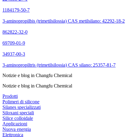
1184179-50-7
3-aminopropilbis (trimetilsilossia) CAS metilsilano: 42292-18-2
862822-32-0
69709-01-9
34937-00-3
3-aminopropiltris (trimetilsilossia) CAS silano: 25357-81-7
Notizie e blog in Changfu Chemical
Notizie e blog in Changfu Chemical
Prodotti
Polimeri di silicone
Silanes specializzati
Siloxani speciali
Silice colloidale
Applicazioni
Nuova energia
Elettronica