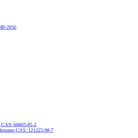
 MP-2950
sano CAS: 60665-85-2
trasilossano CAS: 121225-98-7