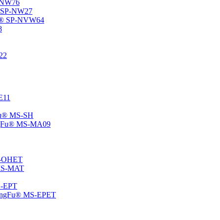
P-NW76
u® SP-NW27
gFu® SP-NVW64
8
22
-E11
gFu® MS-SH
ChangFu® MS-MA09
MS-OHET
® MS-MAT
MS-EPT
-ChangFu® MS-EPET