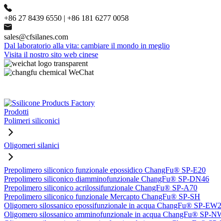
+86 27 8439 6550 | +86 181 6277 0058
sales@cfsilanes.com
Dal laboratorio alla vita: cambiare il mondo in meglio
Visita il nostro sito web cinese
Prodotti
Polimeri siliconici
Oligomeri silanici
Prepolimero siliconico funzionale epossidico ChangFu® SP-E20
Prepolimero siliconico diamminofunzionale ChangFu® SP-DN46
Prepolimero siliconico acrilossifunzionale ChangFu® SP-A70
Prepolimero siliconico funzionale Mercapto ChangFu® SP-SH
Oligomero silossanico epossifunzionale in acqua ChangFu® SP-EW
Oligomero silossanico amminofunzionale in acqua ChangFu® SP-