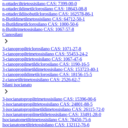
n-ottadeciltrietossisilano CAS: 7399-00-0
n-ottadecildimetilclorosilano CAS: 18643-08-8
n-ottadecildiisobutilclorosilano CAS: 162578-86-1
n-Butildimetilmetossisilano CAS: 64712-50-1
n-Butildimetilclorosilano CAS: 1000-50-6
n-Butiltrimetossisilano CAS: 1067-57-8
Cianosilani
3-cianopropiltriclorosilano CAS: 1071-27-8
3-cianopropiltrimetossisilano CAS: 55453-24-2
3-cianopropiltrietossisilano CAS: 1067-47-6
3-cianopropilmetildiclorosilano CAS: 1190-16-5
3-cianopropilmetildimetossisilano CAS: 153723-40-1
3-cianopropildimetilclorosilano CAS: 18156-15-5
2-cianoetiltrimetossisilano CAS: 2526-62-7
Silani isocianato
3-isocianatopropiltrimetossisilano CAS: 15396-00-6
3-isocianatopropiltrietossisilano CAS: 24801-88-5
3-isocianatopropilmetildimetossisilano CAS: 26115-72-0
3-isocianatopropilmetildietossisilano CAS: 33491-28-0
Isocianatometiltrimetossisilano CAS: 78450-75-6
Isocianatometiltrietossisilano CAS: 132112-76-6