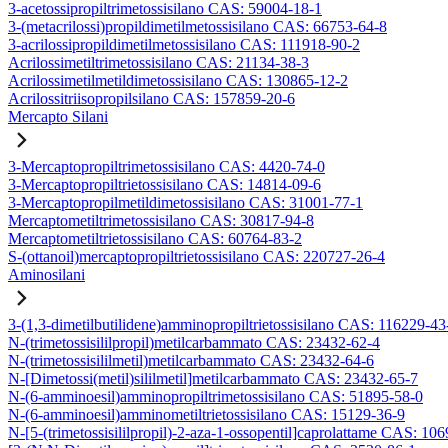
3-acetossipropiltrimetossisilano CAS: 59004-18-1
3-(metacrilossi)propildimetilmetossisilano CAS: 66753-64-8
3-acrilossipropildimetilmetossisilano CAS: 111918-90-2
Acrilossimetiltrimetossisilano CAS: 21134-38-3
Acrilossimetilmetildimetossisilano CAS: 130865-12-2
Acrilossitriisopropilsilano CAS: 157859-20-6
Mercapto Silani
3-Mercaptopropiltrimetossisilano CAS: 4420-74-0
3-Mercaptopropiltrietossisilano CAS: 14814-09-6
3-Mercaptopropilmetildimetossisilano CAS: 31001-77-1
Mercaptometiltrimetossisilano CAS: 30817-94-8
Mercaptometiltrietossisilano CAS: 60764-83-2
S-(ottanoil)mercaptopropiltrietossisilano CAS: 220727-26-4
Aminosilani
3-(1,3-dimetilbutilidene)amminopropiltrietossisilano CAS: 116229-43
N-(trimetossisililpropil)metilcarbammato CAS: 23432-62-4
N-(trimetossisililmetil)metilcarbammato CAS: 23432-64-6
N-[Dimetossi(metil)sililmetil]metilcarbammato CAS: 23432-65-7
N-(6-amminoesil)amminopropiltrimetossisilano CAS: 51895-58-0
N-(6-amminoesil)amminometiltrietossisilano CAS: 15129-36-9
N-[5-(trimetossisililpropil)-2-aza-1-ossopentil]caprolattame CAS: 10