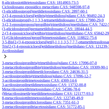
8-glicidossiottiltrietossisilano CAS: 1814903-73-5
Ciclosilossano epossidico metacrilato CAS: 948598-97-8
(3-glicidilossipropil)metildietossisilano CAS: 2897-60-1
2-(3,4-epossicicloesil)etiltris(trimetilsilossi)silano CAS: 90492-24-3
(3-glicidossipropil)-1,1,3,3-tetrametildisilossano CAS: 17980-29-9
3-(2,3-epossipropossi)propilbis(trimetilsilossi)metilsilano CAS: 7422-
(3-glicidossipropil)pentametildisilossano CAS: 18044-44-5
2-(3,4-epossicicloesil)etilbis(trimetilsilossi)metilsilano CAS: 65842-2
[3-(Glicidossietossi)propil]trimetossisilano CAS: 118822-75-6
3,5-Bis[2-(3,4-epossicicloesil)etil]-1,1,1,3,5,7,7,7-ottametiltetrasiloss
Tris[2-(3,4-epossicicloesil)etildimetilsilossi]metilsilano CAS: 121239
Acrilossisilani
3-metacrilossipropiltris(trimetilsilossi)silano CAS: 17096-07-0
3-metacriloilossipropilbis(trimetilsilossi)metilsilano CAS: 19309-90-1
3-metacrilossipropildimetilclorosilano CAS: 24636-31-5
3-acrilossipropiltris(trimetilsilossi)silano CAS: 17096-12-7
3-acrilossipropiltrimetossisilano CAS: 4369-14-6
3-acrilossipropilmetildimetossisilano CAS: 13732-00-8
Metacrilossimetiltrimetossisilano CAS: 54586-78-6
(Metacrilossimetile)metildimetossisilano CAS: 121177-93-3
8-metacrilossiottiltrimetossisilano CAS: 122749-49-9
3-metacrilossipropiltriclorosilano CAS: 7351-61-3
3-metacrilossipropiltriacetossisilano CAS: 51772-85-1