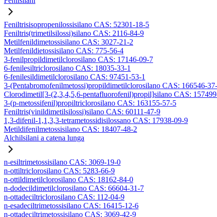
Fenilsilani
Feniltrisisopropenilossisilano CAS: 52301-18-5
Feniltris(trimetilsilossi)silano CAS: 2116-84-9
Metilfenildimetossisilano CAS: 3027-21-2
Metilfenildietossisilano CAS: 775-56-4
3-fenilpropildimetilclorosilano CAS: 17146-09-7
6-fenilesiltriclorosilano CAS: 18035-33-1
6-fenilesildimetilclorosilano CAS: 97451-53-1
3-(Pentabromofenilmetossi)propildimetilclorosilano CAS: 166546-37
Clorodimetil[3-(2,3,4,5,6-pentafluorofenil)propil]silano CAS: 15749
3-(p-metossifenil)propiltriclorosilano CAS: 163155-57-5
Feniltris(vinildimetilsilossi)silano CAS: 60111-47-9
1,3-difenil-1,1,3,3-tetrametossidisilossano CAS: 17938-09-9
Metildifenilmetossisilano CAS: 18407-48-2
Alchilsilani a catena lunga
n-esiltrimetossisilano CAS: 3069-19-0
n-ottiltriclorosilano CAS: 5283-66-9
n-ottildimetilclorosilano CAS: 18162-84-0
n-dodecildimetilclorosilano CAS: 66604-31-7
n-ottadeciltriclorosilano CAS: 112-04-9
n-esadeciltrimetossisilano CAS: 16415-12-6
n-ottadeciltrimetossisilano CAS: 3069-42-9