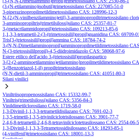
[3-(N,N-Dimetilammino)propil]trimetossisilano CAS: 2530-86-1
(3-(N-etilammino)isobutil)trimetossisilano CAS: 227085-51-0
3-piperazinopropilmetildimetossisilano CAS: 128996-12-3
N-[2-(N-vinilbenzilammino)etil]-3-amminopropiltrimetossisilano clo
3-amminopropiltris(trimetilsilossi)silano CAS: 25357-81-7
3-(metacrilammidopropil)trietossisilano CAS: 109213-85-6
1,1,3,3-tetrametil-2-(3-(trimetossisilil)propil)guanidina CAS: 69709-0
Tris[3-(trietossisilil)propil]ammina CAS: 18784-74-2
3-(N,N-Dimetilamminopropil)amminopropilmetildimetossisilano CA
N-(3-trietossisililpropil)-4,5-diidroimidazolo CAS: 58068-97-6
Estere etilico dell'acido 3-(trietossisilil)propilaspartico
3-[2-(2-amminoetilammino)etilammino]propilmetildimetossisilano C
3-(Benzotriazol-1-il) propiltrimetossisilano
(N,N-dietil-3-amminopropil)trimetossisilano CAS: 41051-80-3
Silani vinilici
Viniltriisopropenossisilano CAS: 15332-99-7
Viniltris(trimetilsilossi)silano CAS: 5356-84-3
Vinildimetilclorosilano CAS: 1719-58-0
1,3-Divinil-1,1,3,3-tetrametildisilazano CAS: 7691-02-3
1,3,5-trimetil-1,3,5-trivinilciclotrisilossano CAS: 3901-77-7
2,4,6,8-tetrametil-2,4,6,8-tetravinilciclotetrasilossano CAS: 2554-06-5
1,3-Divinil-1,1,3,3-Tetrametossidisilossano CAS: 18293-85-1
(4-vinilfenil)trimetossisilano CAS: 18001-13-3