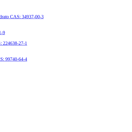
ridrato CAS: 34937-00-3
1-9
S: 224638-27-1
AS: 99740-64-4