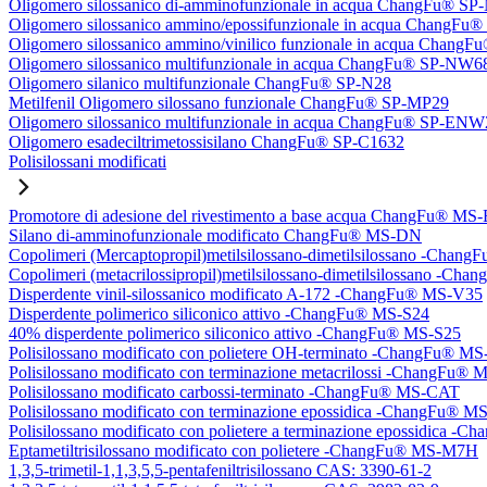
Oligomero silossanico di-amminofunzionale in acqua ChangFu® S
Oligomero silossanico ammino/epossifunzionale in acqua ChangF
Oligomero silossanico ammino/vinilico funzionale in acqua Chan
Oligomero silossanico multifunzionale in acqua ChangFu® SP-NW6
Oligomero silanico multifunzionale ChangFu® SP-N28
Metilfenil Oligomero silossano funzionale ChangFu® SP-MP29
Oligomero silossanico multifunzionale in acqua ChangFu® SP-ENW
Oligomero esadeciltrimetossisilano ChangFu® SP-C1632
Polisilossani modificati
Promotore di adesione del rivestimento a base acqua ChangFu® MS
Silano di-amminofunzionale modificato ChangFu® MS-DN
Copolimeri (Mercaptopropil)metilsilossano-dimetilsilossano -Chan
Copolimeri (metacrilossipropil)metilsilossano-dimetilsilossano -
Disperdente vinil-silossanico modificato A-172 -ChangFu® MS-V35
Disperdente polimerico siliconico attivo -ChangFu® MS-S24
40% disperdente polimerico siliconico attivo -ChangFu® MS-S25
Polisilossano modificato con polietere OH-terminato -ChangFu® 
Polisilossano modificato con terminazione metacrilossi -ChangFu
Polisilossano modificato carbossi-terminato -ChangFu® MS-CAT
Polisilossano modificato con terminazione epossidica -ChangFu® 
Polisilossano modificato con polietere a terminazione epossidica 
Eptametiltrisilossano modificato con polietere -ChangFu® MS-M7H
1,3,5-trimetil-1,1,3,5,5-pentafeniltrisilossano CAS: 3390-61-2