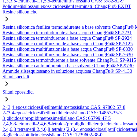
1,3,3,5-tetrametil-1,1,5,5-tetrafeniltrisilossano CAS: 3982-82-9
Polidimetilsilossani epossicicloesiletil terminati -ChangFu® EXDT
Resine siliconiche
Resina siliconica fenilica termoindurente a base solvente ChangFu®
Resina siliconica termoindurente a base acqua ChangFu® SP-2231
Resina siliconica termoindurente a base acqua ChangFu® SP-2924
Resina siliconica multifunzionale a base acqua ChangFu® SP-5125
Resina siliconica multifunzionale a base acqua ChangFu® SP-6830
Resina siliconica multifunzionale a base acqua ChangFu® SP-7630
Resina siliconica termoindurente a base solvente ChangFu® SP-9115
Resina siliconica autoindurente a base solvente ChangFu® SP-9730
Ammide silsesquiossano in soluzione acquosa ChangFu® SP-4130
Silani speciali
Silani epossidici
2-(3,4-epossicicloesil)etilmetildimetossisilano CAS: 97802-57-8
2-(3,4-epossicicloesil)etilmetildietossisilano CAS: 14857-35-3
3-glicidossipropildimetossimetilsilano CAS: 65799-47-5
2,4,6,8-tetrametil-2,4,6,8-tetrakis(propilglicidiletere)ciclotetrasilos
2,4,6,8-tetrametil-2,4,6,8-tetrakis[2-(3,4-epossicicloesil)etil]ciclote
8-glicidossiottiltrimetossisilano CAS: 1239602-38-0