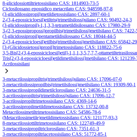
8-glicidossiottiltrietossisilano CAS: 1814903-73-5
Ciclosilossano epossidico metacrilato CAS: 948598-97-8
(3-glicidilossipropil)metildietossisilano CAS: 2897-60-1
2-(3,4-epossicicloesil)etiltris(trimetilsilossi)silano CAS: 90492-24-3
(3-glicidossipropil)-1,1,3,3-tetrametildisilossano CAS: 17980-29-9
3-(2,3-epossipropossi)propilbis(trimetilsilossi)metilsilano CAS: 7422-
(3-glicidossipropil)pentametildisilossano CAS: 18044-44-5
2-(3,4-epossicicloesil)etilbis(trimetilsilossi)metilsilano CAS: 65842-2
[3-(Glicidossietossi)propil]trimetossisilano CAS: 118822-75-6
3,5-Bis[2-(3,4-epossicicloesil)etil]-1,1,1,3,5,7,7,7-ottametiltetrasiloss
Tris[2-(3,4-epossicicloesil)etildimetilsilossi]metilsilano CAS: 121239
Acrilossisilani
3-metacrilossipropiltris(trimetilsilossi)silano CAS: 17096-07-0
3-metacriloilossipropilbis(trimetilsilossi)metilsilano CAS: 19309-90-1
3-metacrilossipropildimetilclorosilano CAS: 24636-31-5
3-acrilossipropiltris(trimetilsilossi)silano CAS: 17096-12-7
3-acrilossipropiltrimetossisilano CAS: 4369-14-6
3-acrilossipropilmetildimetossisilano CAS: 13732-00-8
Metacrilossimetiltrimetossisilano CAS: 54586-78-6
(Metacrilossimetile)metildimetossisilano CAS: 121177-93-3
8-metacrilossiottiltrimetossisilano CAS: 122749-49-9
3-metacrilossipropiltriclorosilano CAS: 7351-61-3
3-metacrilossipropiltriacetossisilano CAS: 51772-85-1