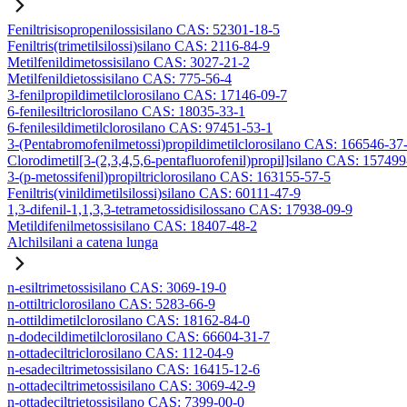
Feniltrisisopropenilossisilano CAS: 52301-18-5
Feniltris(trimetilsilossi)silano CAS: 2116-84-9
Metilfenildimetossisilano CAS: 3027-21-2
Metilfenildietossisilano CAS: 775-56-4
3-fenilpropildimetilclorosilano CAS: 17146-09-7
6-fenilesiltriclorosilano CAS: 18035-33-1
6-fenilesildimetilclorosilano CAS: 97451-53-1
3-(Pentabromofenilmetossi)propildimetilclorosilano CAS: 166546-37
Clorodimetil[3-(2,3,4,5,6-pentafluorofenil)propil]silano CAS: 15749
3-(p-metossifenil)propiltriclorosilano CAS: 163155-57-5
Feniltris(vinildimetilsilossi)silano CAS: 60111-47-9
1,3-difenil-1,1,3,3-tetrametossidisilossano CAS: 17938-09-9
Metildifenilmetossisilano CAS: 18407-48-2
Alchilsilani a catena lunga
n-esiltrimetossisilano CAS: 3069-19-0
n-ottiltriclorosilano CAS: 5283-66-9
n-ottildimetilclorosilano CAS: 18162-84-0
n-dodecildimetilclorosilano CAS: 66604-31-7
n-ottadeciltriclorosilano CAS: 112-04-9
n-esadeciltrimetossisilano CAS: 16415-12-6
n-ottadeciltrimetossisilano CAS: 3069-42-9
n-ottadeciltrietossisilano CAS: 7399-00-0