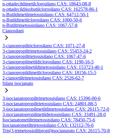
n-ottadecildimetilclorosilano CAS: 18643-08-8
n-ottadecildiisobutilclorosilano CAS: 162578-86-1
n-Butildimetilmetossisilano CAS: 64712-50-1
n-Butildimetilclorosilano CAS: 1000-50-6
n-Butiltrimetossisilano CAS: 1067-57-8
Cianosilani
3-cianopropiltriclorosilano CAS: 1071-27-8
3-cianopropiltrimetossisilano CAS: 55453-24-2
3-cianopropiltrietossisilano CAS: 1067-47-6
3-cianopropilmetildiclorosilano CAS: 1190-16-5
3-cianopropilmetildimetossisilano CAS: 153723-40-1
3-cianopropildimetilclorosilano CAS: 18156-15-5
2-cianoetiltrimetossisilano CAS: 2526-62-7
Silani isocianato
3-isocianatopropiltrimetossisilano CAS: 15396-00-6
3-isocianatopropiltrietossisilano CAS: 24801-88-5
3-isocianatopropilmetildimetossisilano CAS: 26115-72-0
3-isocianatopropilmetildietossisilano CAS: 33491-28-0
Isocianatometiltrimetossisilano CAS: 78450-75-6
Isocianatometiltrietossisilano CAS: 132112-76-6
Tris(3-trimetossisililpropil)isocianurato CAS: 26115-70-8