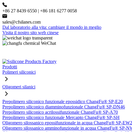
+86 27 8439 6550 | +86 181 6277 0058
sales@cfsilanes.com
Dal laboratorio alla vita: cambiare il mondo in meglio
Visita il nostro sito web cinese
Prodotti
Polimeri siliconici
Oligomeri silanici
Prepolimero siliconico funzionale epossidico ChangFu® SP-E20
Prepolimero siliconico diamminofunzionale ChangFu® SP-DN46
Prepolimero siliconico acrilossifunzionale ChangFu® SP-A70
Prepolimero siliconico funzionale Mercapto ChangFu® SP-SH
Oligomero silossanico epossifunzionale in acqua ChangFu® SP-EW
Oligomero silossanico amminofunzionale in acqua ChangFu® SP-