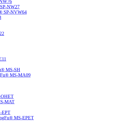
P-NW76
u® SP-NW27
gFu® SP-NVW64
8
22
-E11
gFu® MS-SH
ChangFu® MS-MA09
MS-OHET
® MS-MAT
MS-EPT
-ChangFu® MS-EPET