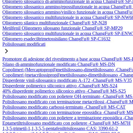
Oligomero silossanico di-amminofunzionale in acqua ChangFu® S
Oligomero silossanico ammino/epossifunzionale in acqua ChangF
Oligomero silossanico ammino/vinilico funzionale in acqua Chan
Oligomero silossanico multifunzionale in acqua ChangFu® SP-NW6
Oligomero silanico multifunzionale ChangFu® SP-N28
Metilfenil Oligomero silossano funzionale ChangFu® SP-MP29
Oligomero silossanico multifunzionale in acqua ChangFu® SP-ENW
Oligomero esadeciltrimetossisilano ChangFu® SP-C1632
Polisilossani modificati
Promotore di adesione del rivestimento a base acqua ChangFu® MS
Silano di-amminofunzionale modificato ChangFu® MS-DN
Copolimeri (Mercaptopropil)metilsilossano-dimetilsilossano -Chan
Copolimeri (metacrilossipropil)metilsilossano-dimetilsilossano -
Disperdente vinil-silossanico modificato A-172 -ChangFu® MS-V35
Disperdente polimerico siliconico attivo -ChangFu® MS-S24
40% disperdente polimerico siliconico attivo -ChangFu® MS-S25
Polisilossano modificato con polietere OH-terminato -ChangFu® 
Polisilossano modificato con terminazione metacrilossi -ChangFu
Polisilossano modificato carbossi-terminato -ChangFu® MS-CAT
Polisilossano modificato con terminazione epossidica -ChangFu® 
Polisilossano modificato con polietere a terminazione epossidica 
Eptametiltrisilossano modificato con polietere -ChangFu® MS-M7H
1,3,5-trimetil-1,1,3,5,5-pentafeniltrisilossano CAS: 3390-61-2