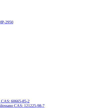
 MP-2950
sano CAS: 60665-85-2
trasilossano CAS: 121225-98-7