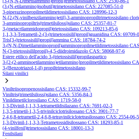
[3-(N,N-Dimetilammino)propil]trimetossisilano CAS: 2530-86-1
(3-(N-etilammino)isobutil)trimetossisilano CAS: 227085-51-0
3-piperazinopropilmetildimetossisilano CAS: 128996-12-3
N-[2-(N-vinilbenzilammino)etil]-3-amminopropiltrimetossisilano clo
3-amminopropiltris(trimetilsilossi)silano CAS: 25357-81-7
3-(metacrilammidopropil)trietossisilano CAS: 109213-85-6
1,1,3,3-Tetrametil-2-(3-(trimetossisilil)propil)guanidina CAS: 69709-
Tris[3-(trietossisilil)propil]ammina CAS: 18784-74-2
3-(N,N-Dimetilamminopropil)amminopropilmetildimetossisilano CA
N-(3-trietossisililpropil)-4,5-diidroimidazolo CAS: 58068-97-6
Estere etilico dell'acido 3-(trietossisilil)propilaspartico
3-[2-(2-amminoetilammino)etilammino]propilmetildimetossisilano C
3-(Benzotriazol-1-il) propiltrimetossisilano
Silani vinilici
Viniltriisopropenossisilano CAS: 15332-99-7
Viniltris(trimetilsilossi)silano CAS: 5356-84-3
Vinildimetilclorosilano CAS: 1719-58-0
1,3-Divinil-1,1,3,3-tetrametildisilazano CAS: 7691-02-3
1,3,5-trimetil-1,3,5-trivinilciclotrisilossano CAS: 3901-77-7
2,4,6,8-tetrametil-2,4,6,8-tetravinilciclotetrasilossano CAS: 2554-06-5
1,3-Divinil-1,1,3,3-Tetrametossidisilossano CAS: 18293-85-1
(4-vinilfenil)trimetossisilano CAS: 18001-13-3
Fenilsilani