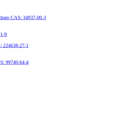
ridrato CAS: 34937-00-3
01-9
S: 224638-27-1
AS: 99740-64-4