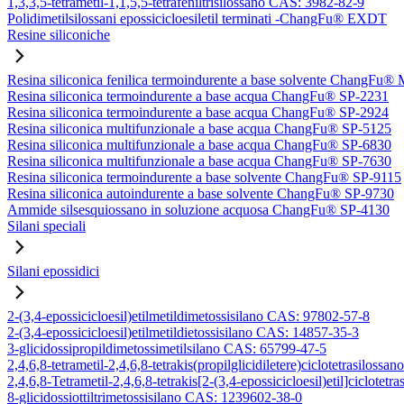
1,3,3,5-tetrametil-1,1,5,5-tetrafeniltrisilossano CAS: 3982-82-9
Polidimetilsilossani epossicicloesiletil terminati -ChangFu® EXDT
Resine siliconiche
Resina siliconica fenilica termoindurente a base solvente ChangFu®
Resina siliconica termoindurente a base acqua ChangFu® SP-2231
Resina siliconica termoindurente a base acqua ChangFu® SP-2924
Resina siliconica multifunzionale a base acqua ChangFu® SP-5125
Resina siliconica multifunzionale a base acqua ChangFu® SP-6830
Resina siliconica multifunzionale a base acqua ChangFu® SP-7630
Resina siliconica termoindurente a base solvente ChangFu® SP-9115
Resina siliconica autoindurente a base solvente ChangFu® SP-9730
Ammide silsesquiossano in soluzione acquosa ChangFu® SP-4130
Silani speciali
Silani epossidici
2-(3,4-epossicicloesil)etilmetildimetossisilano CAS: 97802-57-8
2-(3,4-epossicicloesil)etilmetildietossisilano CAS: 14857-35-3
3-glicidossipropildimetossimetilsilano CAS: 65799-47-5
2,4,6,8-tetrametil-2,4,6,8-tetrakis(propilglicidiletere)ciclotetrasilos
2,4,6,8-Tetrametil-2,4,6,8-tetrakis[2-(3,4-epossicicloesil)etil]ciclote
8-glicidossiottiltrimetossisilano CAS: 1239602-38-0