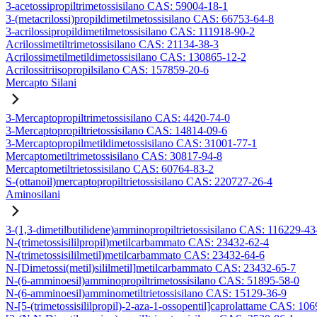
3-acetossipropiltrimetossisilano CAS: 59004-18-1
3-(metacrilossi)propildimetilmetossisilano CAS: 66753-64-8
3-acrilossipropildimetilmetossisilano CAS: 111918-90-2
Acrilossimetiltrimetossisilano CAS: 21134-38-3
Acrilossimetilmetildimetossisilano CAS: 130865-12-2
Acrilossitriisopropilsilano CAS: 157859-20-6
Mercapto Silani
3-Mercaptopropiltrimetossisilano CAS: 4420-74-0
3-Mercaptopropiltrietossisilano CAS: 14814-09-6
3-Mercaptopropilmetildimetossisilano CAS: 31001-77-1
Mercaptometiltrimetossisilano CAS: 30817-94-8
Mercaptometiltrietossisilano CAS: 60764-83-2
S-(ottanoil)mercaptopropiltrietossisilano CAS: 220727-26-4
Aminosilani
3-(1,3-dimetilbutilidene)amminopropiltrietossisilano CAS: 116229-43
N-(trimetossisililpropil)metilcarbammato CAS: 23432-62-4
N-(trimetossisililmetil)metilcarbammato CAS: 23432-64-6
N-[Dimetossi(metil)sililmetil]metilcarbammato CAS: 23432-65-7
N-(6-amminoesil)amminopropiltrimetossisilano CAS: 51895-58-0
N-(6-amminoesil)amminometiltrietossisilano CAS: 15129-36-9
N-[5-(trimetossisililpropil)-2-aza-1-ossopentil]caprolattame CAS: 10