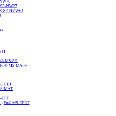
P-NW76
u® SP-NW27
gFu® SP-NVW64
8
22
-E11
gFu® MS-SH
ChangFu® MS-MA09
MS-OHET
® MS-MAT
MS-EPT
-ChangFu® MS-EPET