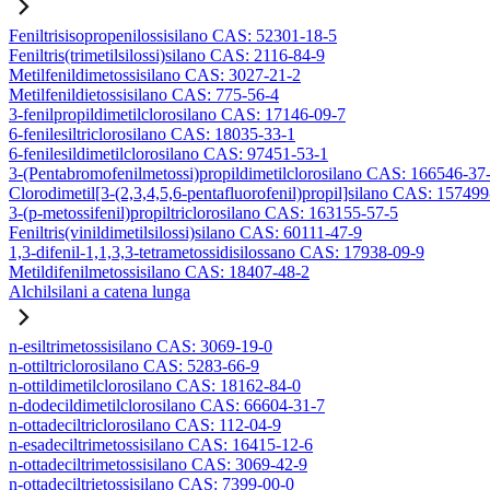
Feniltrisisopropenilossisilano CAS: 52301-18-5
Feniltris(trimetilsilossi)silano CAS: 2116-84-9
Metilfenildimetossisilano CAS: 3027-21-2
Metilfenildietossisilano CAS: 775-56-4
3-fenilpropildimetilclorosilano CAS: 17146-09-7
6-fenilesiltriclorosilano CAS: 18035-33-1
6-fenilesildimetilclorosilano CAS: 97451-53-1
3-(Pentabromofenilmetossi)propildimetilclorosilano CAS: 166546-37
Clorodimetil[3-(2,3,4,5,6-pentafluorofenil)propil]silano CAS: 15749
3-(p-metossifenil)propiltriclorosilano CAS: 163155-57-5
Feniltris(vinildimetilsilossi)silano CAS: 60111-47-9
1,3-difenil-1,1,3,3-tetrametossidisilossano CAS: 17938-09-9
Metildifenilmetossisilano CAS: 18407-48-2
Alchilsilani a catena lunga
n-esiltrimetossisilano CAS: 3069-19-0
n-ottiltriclorosilano CAS: 5283-66-9
n-ottildimetilclorosilano CAS: 18162-84-0
n-dodecildimetilclorosilano CAS: 66604-31-7
n-ottadeciltriclorosilano CAS: 112-04-9
n-esadeciltrimetossisilano CAS: 16415-12-6
n-ottadeciltrimetossisilano CAS: 3069-42-9
n-ottadeciltrietossisilano CAS: 7399-00-0