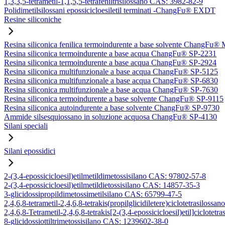
1,3,3,5-tetrametil-1,1,5,5-tetrafeniltrisilossano CAS: 3982-82-9
Polidimetilsilossani epossicicloesiletil terminati -ChangFu® EXDT
Resine siliconiche
Resina siliconica fenilica termoindurente a base solvente ChangFu®
Resina siliconica termoindurente a base acqua ChangFu® SP-2231
Resina siliconica termoindurente a base acqua ChangFu® SP-2924
Resina siliconica multifunzionale a base acqua ChangFu® SP-5125
Resina siliconica multifunzionale a base acqua ChangFu® SP-6830
Resina siliconica multifunzionale a base acqua ChangFu® SP-7630
Resina siliconica termoindurente a base solvente ChangFu® SP-9115
Resina siliconica autoindurente a base solvente ChangFu® SP-9730
Ammide silsesquiossano in soluzione acquosa ChangFu® SP-4130
Silani speciali
Silani epossidici
2-(3,4-epossicicloesil)etilmetildimetossisilano CAS: 97802-57-8
2-(3,4-epossicicloesil)etilmetildietossisilano CAS: 14857-35-3
3-glicidossipropildimetossimetilsilano CAS: 65799-47-5
2,4,6,8-tetrametil-2,4,6,8-tetrakis(propilglicidiletere)ciclotetrasilos
2,4,6,8-Tetrametil-2,4,6,8-tetrakis[2-(3,4-epossicicloesil)etil]ciclote
8-glicidossiottiltrimetossisilano CAS: 1239602-38-0