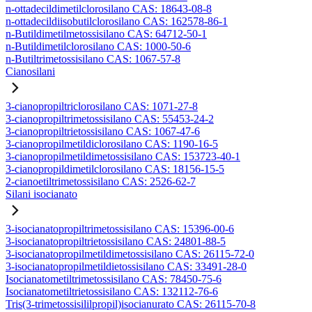
n-ottadecildimetilclorosilano CAS: 18643-08-8
n-ottadecildiisobutilclorosilano CAS: 162578-86-1
n-Butildimetilmetossisilano CAS: 64712-50-1
n-Butildimetilclorosilano CAS: 1000-50-6
n-Butiltrimetossisilano CAS: 1067-57-8
Cianosilani
3-cianopropiltriclorosilano CAS: 1071-27-8
3-cianopropiltrimetossisilano CAS: 55453-24-2
3-cianopropiltrietossisilano CAS: 1067-47-6
3-cianopropilmetildiclorosilano CAS: 1190-16-5
3-cianopropilmetildimetossisilano CAS: 153723-40-1
3-cianopropildimetilclorosilano CAS: 18156-15-5
2-cianoetiltrimetossisilano CAS: 2526-62-7
Silani isocianato
3-isocianatopropiltrimetossisilano CAS: 15396-00-6
3-isocianatopropiltrietossisilano CAS: 24801-88-5
3-isocianatopropilmetildimetossisilano CAS: 26115-72-0
3-isocianatopropilmetildietossisilano CAS: 33491-28-0
Isocianatometiltrimetossisilano CAS: 78450-75-6
Isocianatometiltrietossisilano CAS: 132112-76-6
Tris(3-trimetossisililpropil)isocianurato CAS: 26115-70-8