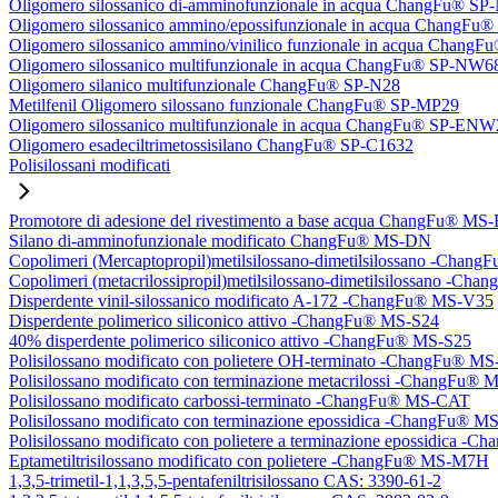
Oligomero silossanico di-amminofunzionale in acqua ChangFu® S
Oligomero silossanico ammino/epossifunzionale in acqua ChangF
Oligomero silossanico ammino/vinilico funzionale in acqua Chan
Oligomero silossanico multifunzionale in acqua ChangFu® SP-NW6
Oligomero silanico multifunzionale ChangFu® SP-N28
Metilfenil Oligomero silossano funzionale ChangFu® SP-MP29
Oligomero silossanico multifunzionale in acqua ChangFu® SP-ENW
Oligomero esadeciltrimetossisilano ChangFu® SP-C1632
Polisilossani modificati
Promotore di adesione del rivestimento a base acqua ChangFu® MS
Silano di-amminofunzionale modificato ChangFu® MS-DN
Copolimeri (Mercaptopropil)metilsilossano-dimetilsilossano -Chan
Copolimeri (metacrilossipropil)metilsilossano-dimetilsilossano -
Disperdente vinil-silossanico modificato A-172 -ChangFu® MS-V35
Disperdente polimerico siliconico attivo -ChangFu® MS-S24
40% disperdente polimerico siliconico attivo -ChangFu® MS-S25
Polisilossano modificato con polietere OH-terminato -ChangFu® 
Polisilossano modificato con terminazione metacrilossi -ChangFu
Polisilossano modificato carbossi-terminato -ChangFu® MS-CAT
Polisilossano modificato con terminazione epossidica -ChangFu® 
Polisilossano modificato con polietere a terminazione epossidica 
Eptametiltrisilossano modificato con polietere -ChangFu® MS-M7H
1,3,5-trimetil-1,1,3,5,5-pentafeniltrisilossano CAS: 3390-61-2