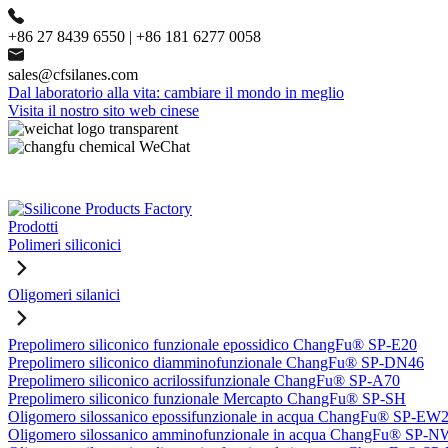
+86 27 8439 6550 | +86 181 6277 0058
sales@cfsilanes.com
Dal laboratorio alla vita: cambiare il mondo in meglio
Visita il nostro sito web cinese
Prodotti
Polimeri siliconici
Oligomeri silanici
Prepolimero siliconico funzionale epossidico ChangFu® SP-E20
Prepolimero siliconico diamminofunzionale ChangFu® SP-DN46
Prepolimero siliconico acrilossifunzionale ChangFu® SP-A70
Prepolimero siliconico funzionale Mercapto ChangFu® SP-SH
Oligomero silossanico epossifunzionale in acqua ChangFu® SP-EW
Oligomero silossanico amminofunzionale in acqua ChangFu® SP-