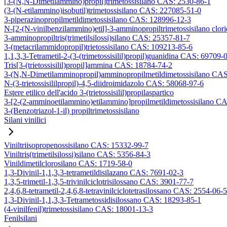
[3-(N,N-Dimetilammino)propil]trimetossisilano CAS: 2530-86-1
(3-(N-etilammino)isobutil)trimetossisilano CAS: 227085-51-0
3-piperazinopropilmetildimetossisilano CAS: 128996-12-3
N-[2-(N-vinilbenzilammino)etil]-3-amminopropiltrimetossisilano clo
3-amminopropiltris(trimetilsilossi)silano CAS: 25357-81-7
3-(metacrilammidopropil)trietossisilano CAS: 109213-85-6
1,1,3,3-Tetrametil-2-(3-(trimetossisilil)propil)guanidina CAS: 69709-
Tris[3-(trietossisilil)propil]ammina CAS: 18784-74-2
3-(N,N-Dimetilamminopropil)amminopropilmetildimetossisilano CA
N-(3-trietossisililpropil)-4,5-diidroimidazolo CAS: 58068-97-6
Estere etilico dell'acido 3-(trietossisilil)propilaspartico
3-[2-(2-amminoetilammino)etilammino]propilmetildimetossisilano C
3-(Benzotriazol-1-il) propiltrimetossisilano
Silani vinilici
Viniltriisopropenossisilano CAS: 15332-99-7
Viniltris(trimetilsilossi)silano CAS: 5356-84-3
Vinildimetilclorosilano CAS: 1719-58-0
1,3-Divinil-1,1,3,3-tetrametildisilazano CAS: 7691-02-3
1,3,5-trimetil-1,3,5-trivinilciclotrisilossano CAS: 3901-77-7
2,4,6,8-tetrametil-2,4,6,8-tetravinilciclotetrasilossano CAS: 2554-06-5
1,3-Divinil-1,1,3,3-Tetrametossidisilossano CAS: 18293-85-1
(4-vinilfenil)trimetossisilano CAS: 18001-13-3
Fenilsilani