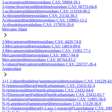
3-acetossipropiltrimetossisilano CAS: 59004-18-1
3-(metacrilossi)propildimetilmetossisilano CAS: 66753-64-8
3-acrilossipropildimetilmetossisilano CAS: 111918-90-2
Acrilossimetiltrimetossisilano CAS: 21134-38-3
Acrilossimetilmetildimetossisilano CAS: 130865-12-2
Acrilossitriisopropilsilano CAS: 157859-20-6
Mercapto Silani
3-Mercaptopropiltrimetossisilano CAS: 4420-74-0
3-Mercaptopropiltrietossisilano CAS: 14814-09-6
3-Mercaptopropilmetildimetossisilano CAS: 31001-77-1
Mercaptometiltrimetossisilano CAS: 30817-94-8
Mercaptometiltrietossisilano CAS: 60764-83-2
S-(ottanoil)mercaptopropiltrietossisilano CAS: 220727-26-4
Aminosilani
3-(1,3-dimetilbutilidene)amminopropiltrietossisilano CAS: 116229-43
N-(trimetossisililpropil)metilcarbammato CAS: 23432-62-4
N-(trimetossisililmetil)metilcarbammato CAS: 23432-64-6
N-[Dimetossi(metil)sililmetil]metilcarbammato CAS: 23432-65-7
N-(6-amminoesil)amminopropiltrimetossisilano CAS: 51895-58-0
N-(6-amminoesil)amminometiltrietossisilano CAS: 15129-36-9
N-[5-(trimetossisililpropil)-2-aza-1-ossopentil]caprolattame CAS: 10