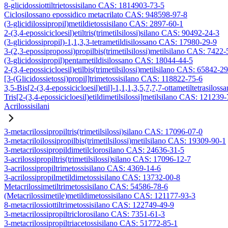
8-glicidossiottiltrietossisilano CAS: 1814903-73-5
Ciclosilossano epossidico metacrilato CAS: 948598-97-8
(3-glicidilossipropil)metildietossisilano CAS: 2897-60-1
2-(3,4-epossicicloesil)etiltris(trimetilsilossi)silano CAS: 90492-24-3
(3-glicidossipropil)-1,1,3,3-tetrametildisilossano CAS: 17980-29-9
3-(2,3-epossipropossi)propilbis(trimetilsilossi)metilsilano CAS: 7422-
(3-glicidossipropil)pentametildisilossano CAS: 18044-44-5
2-(3,4-epossicicloesil)etilbis(trimetilsilossi)metilsilano CAS: 65842-2
[3-(Glicidossietossi)propil]trimetossisilano CAS: 118822-75-6
3,5-Bis[2-(3,4-epossicicloesil)etil]-1,1,1,3,5,7,7,7-ottametiltetrasiloss
Tris[2-(3,4-epossicicloesil)etildimetilsilossi]metilsilano CAS: 121239
Acrilossisilani
3-metacrilossipropiltris(trimetilsilossi)silano CAS: 17096-07-0
3-metacriloilossipropilbis(trimetilsilossi)metilsilano CAS: 19309-90-1
3-metacrilossipropildimetilclorosilano CAS: 24636-31-5
3-acrilossipropiltris(trimetilsilossi)silano CAS: 17096-12-7
3-acrilossipropiltrimetossisilano CAS: 4369-14-6
3-acrilossipropilmetildimetossisilano CAS: 13732-00-8
Metacrilossimetiltrimetossisilano CAS: 54586-78-6
(Metacrilossimetile)metildimetossisilano CAS: 121177-93-3
8-metacrilossiottiltrimetossisilano CAS: 122749-49-9
3-metacrilossipropiltriclorosilano CAS: 7351-61-3
3-metacrilossipropiltriacetossisilano CAS: 51772-85-1