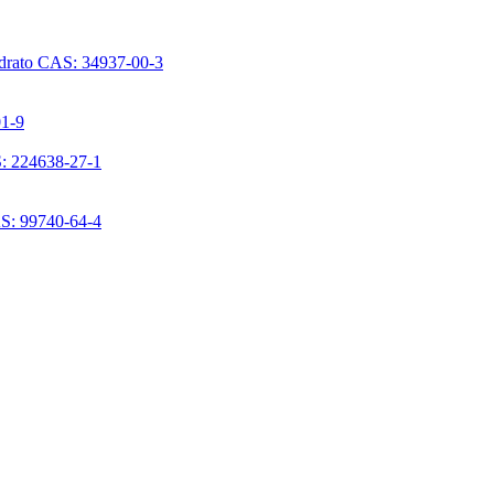
ridrato CAS: 34937-00-3
01-9
S: 224638-27-1
AS: 99740-64-4