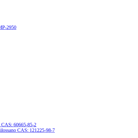
 MP-2950
sano CAS: 60665-85-2
trasilossano CAS: 121225-98-7