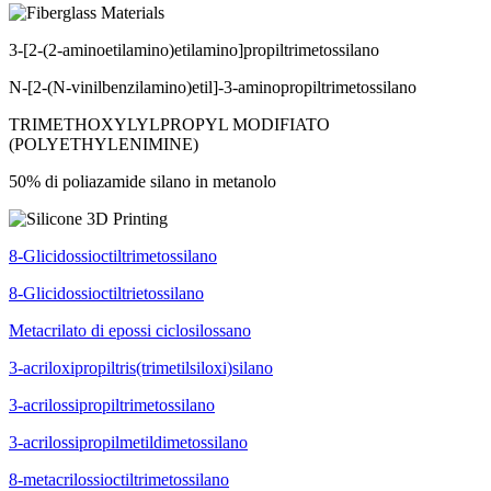
3-[2-(2-aminoetilamino)etilamino]propiltrimetossilano
N-[2-(N-vinilbenzilamino)etil]-3-aminopropiltrimetossilano
TRIMETHOXYLYLPROPYL MODIFIATO
(POLYETHYLENIMINE)
50% di poliazamide silano in metanolo
8-Glicidossioctiltrimetossilano
8-Glicidossioctiltrietossilano
Metacrilato di epossi ciclosilossano
3-acriloxipropiltris(trimetilsiloxi)silano
3-acrilossipropiltrimetossilano
3-acrilossipropilmetildimetossilano
8-metacrilossioctiltrimetossilano