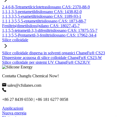
2,4,6,8-Tetrametilciclotetrasilossano CAS: 2370-88-9
1,1,1,3,3-pentametildisilossano CAS: 1438-82-0
1,1,3,3,5,5-esametiltrisilossano CAS: 1189-93-1
1,1,1,3,5,5,5-eptametiltrisilossano CAS: 1873-88-7
Feniltris(dimetilsilossi)silano CAS: 18027-45-7
1,1,5,5-tetrametil-3,3-difeniltrisilossano CAS: 17875-55-7
1,1,3,5,5-Pentametil-3-feniltrisilossano CAS: 17962-34-4
Silice colloidale
Silice colloidale dispersa in solventi organici ChangFu® CS23
Dispersione acquosa di silice colloidale ChangFu® CS23-W
Silice colloidale per sistemi UV ChangFu® CS23UV
Contatta Changfu Chemical Now!
sales@cfsilanes.com
+86 27 8439 6550 | +86 181 6277 0058
Applicazioni
Nuova energia