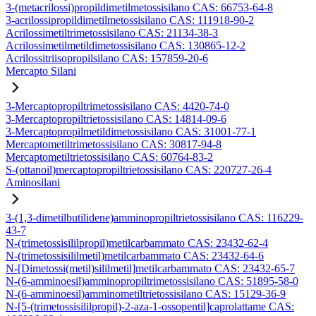
3-(metacrilossi)propildimetilmetossisilano CAS: 66753-64-8
3-acrilossipropildimetilmetossisilano CAS: 111918-90-2
Acrilossimetiltrimetossisilano CAS: 21134-38-3
Acrilossimetilmetildimetossisilano CAS: 130865-12-2
Acrilossitriisopropilsilano CAS: 157859-20-6
Mercapto Silani
3-Mercaptopropiltrimetossisilano CAS: 4420-74-0
3-Mercaptopropiltrietossisilano CAS: 14814-09-6
3-Mercaptopropilmetildimetossisilano CAS: 31001-77-1
Mercaptometiltrimetossisilano CAS: 30817-94-8
Mercaptometiltrietossisilano CAS: 60764-83-2
S-(ottanoil)mercaptopropiltrietossisilano CAS: 220727-26-4
Aminosilani
3-(1,3-dimetilbutilidene)amminopropiltrietossisilano CAS: 116229-
43-7
N-(trimetossisililpropil)metilcarbammato CAS: 23432-62-4
N-(trimetossisililmetil)metilcarbammato CAS: 23432-64-6
N-[Dimetossi(metil)sililmetil]metilcarbammato CAS: 23432-65-7
N-(6-amminoesil)amminopropiltrimetossisilano CAS: 51895-58-0
N-(6-amminoesil)amminometiltrietossisilano CAS: 15129-36-9
N-[5-(trimetossisililpropil)-2-aza-1-ossopentil]caprolattame CAS: