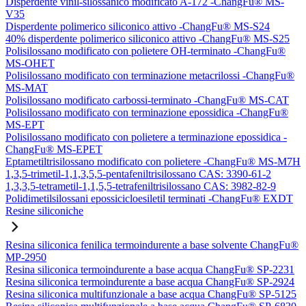
Disperdente vinil-silossanico modificato A-172 -ChangFu® MS-
V35
Disperdente polimerico siliconico attivo -ChangFu® MS-S24
40% disperdente polimerico siliconico attivo -ChangFu® MS-S25
Polisilossano modificato con polietere OH-terminato -ChangFu®
MS-OHET
Polisilossano modificato con terminazione metacrilossi -ChangFu®
MS-MAT
Polisilossano modificato carbossi-terminato -ChangFu® MS-CAT
Polisilossano modificato con terminazione epossidica -ChangFu®
MS-EPT
Polisilossano modificato con polietere a terminazione epossidica -
ChangFu® MS-EPET
Eptametiltrisilossano modificato con polietere -ChangFu® MS-M7H
1,3,5-trimetil-1,1,3,5,5-pentafeniltrisilossano CAS: 3390-61-2
1,3,3,5-tetrametil-1,1,5,5-tetrafeniltrisilossano CAS: 3982-82-9
Polidimetilsilossani epossicicloesiletil terminati -ChangFu® EXDT
Resine siliconiche
Resina siliconica fenilica termoindurente a base solvente ChangFu®
MP-2950
Resina siliconica termoindurente a base acqua ChangFu® SP-2231
Resina siliconica termoindurente a base acqua ChangFu® SP-2924
Resina siliconica multifunzionale a base acqua ChangFu® SP-5125