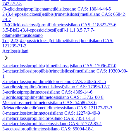
7422-52-8
(3-glicidossipropil)pentametildisilossano CAS: 18044-44-5
2-(3,4-epossicicloesil)etilbis(trimetilsilossi)metilsilano CAS: 65842-
29-7
[3-(Glicidossietossi)propil]trimetossisilano CAS: 118822-75-6
3,5-Bis[2-(3,4-epossicicloesil)etil]-1,1,1,3,5,7,7,7-
ottametiltetrasilossano
Tris[2-(3,4-epossicicloesil)etildimetilsilossi]metilsilano CAS:
121239-71-2
Acrilossisilani
3-metacrilossipropiltris(trimetilsilossi)silano CAS: 17096-07-0
3-metacriloilossipropilbis(trimetilsilossi)metilsilano CAS: 19309-90-
1
3-metacrilossipropildimetilclorosilano CAS: 24636-31-5
3-acrilossipropiltris(trimetilsilossi)silano CAS: 17096-12-7
3-acrilossipropiltrimetossisilano CAS: 4369-14-6
3-acrilossipropilmetildimetossisilano CAS: 13732-00-8
Metacrilossimetiltrimetossisilano CAS: 54586-78-6
(Metacrilossimetile)metildimetossisilano CAS: 121177-93-3
8-metacrilossiottiltrimetossisilano CAS: 122749-49-9
3-metacrilossipropiltriclorosilano CAS: 7351-61-3
3-metacrilossipropiltriacetossisilano CAS: 51772-85-1
3-acetossipropiltrimetossisilano CAS: 59004-18-1