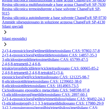
Resina siliconica multifunzionale a base acqua ChangFu® SP-6830
Resina siliconica multifunzionale a base acqua ChangFu® SP-7630
Resina siliconica termoindurente a base solvente ChangFu® SP-
9115
Resina siliconica autoindurente a base solvente ChangFu® SP-9730
Ammide silsesquiossano in soluzione acquosa ChangFu® SP-4130
Silani speciali
Silani epossidici
2-(3,4-epossicicloesil)etilmetildimetossisilano CAS: 97802-57-8
2-(3,4-epossicicloesil)etilmetildietossisilano CAS: 14857-35-3
3-glicidossipropildimetossimetilsilano CAS: 65799-47-5
2,4,6,8-tetrametil-2,4,6,8-
tetrakis(propilglicidiletere)ciclotetrasilossano CAS: 60665-85-2
2,4,6,8-tetrametil-2,4,6,8-tetrakis[2-(3,4-
epossicicloesil)etil]ciclotetrasilossano CAS: 121225-98-7
8-glicidossiottiltrimetossisilano CAS: 1239602-38-0
8-glicidossiottiltrietossisilano CAS: 1814903-73-5
Ciclosilossano epossidico metacrilato CAS: 948598-97-8
(3-glicidilossipropil)metildietossisilano CAS: 2897-60-1
2-(3,4-epossicicloesil)etiltris(trimetilsilossi)silano CAS: 90492-24-3
(3-glicidossipropil)-1,1,3,3-tetrametildisilossano CAS: 17980-29-9
3-(2,3-epossipropossi)propilbis(trimetilsilossi)metilsilano CAS: