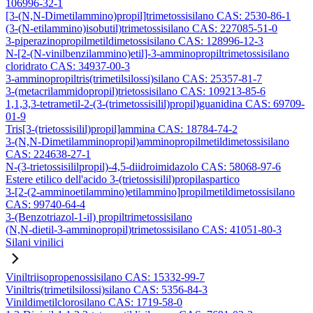
106996-32-1
[3-(N,N-Dimetilammino)propil]trimetossisilano CAS: 2530-86-1
(3-(N-etilammino)isobutil)trimetossisilano CAS: 227085-51-0
3-piperazinopropilmetildimetossisilano CAS: 128996-12-3
N-[2-(N-vinilbenzilammino)etil]-3-amminopropiltrimetossisilano
cloridrato CAS: 34937-00-3
3-amminopropiltris(trimetilsilossi)silano CAS: 25357-81-7
3-(metacrilammidopropil)trietossisilano CAS: 109213-85-6
1,1,3,3-tetrametil-2-(3-(trimetossisilil)propil)guanidina CAS: 69709-
01-9
Tris[3-(trietossisilil)propil]ammina CAS: 18784-74-2
3-(N,N-Dimetilamminopropil)amminopropilmetildimetossisilano
CAS: 224638-27-1
N-(3-trietossisililpropil)-4,5-diidroimidazolo CAS: 58068-97-6
Estere etilico dell'acido 3-(trietossisilil)propilaspartico
3-[2-(2-amminoetilammino)etilammino]propilmetildimetossisilano
CAS: 99740-64-4
3-(Benzotriazol-1-il) propiltrimetossisilano
(N,N-dietil-3-amminopropil)trimetossisilano CAS: 41051-80-3
Silani vinilici
Viniltriisopropenossisilano CAS: 15332-99-7
Viniltris(trimetilsilossi)silano CAS: 5356-84-3
Vinildimetilclorosilano CAS: 1719-58-0