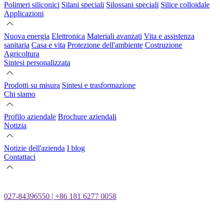
Polimeri siliconici
Silani speciali
Silossani speciali
Silice colloidale
Applicazioni
Nuova energia
Elettronica
Materiali avanzati
Vita e assistenza
sanitaria
Casa e vita
Protezione dell'ambiente
Costruzione
Agricoltura
Sintesi personalizzata
Prodotti su misura
Sintesi e trasformazione
Chi siamo
Profilo aziendale
Brochure aziendali
Notizia
Notizie dell'azienda
I blog
Contattaci
027-84396550 | +86 181 6277 0058