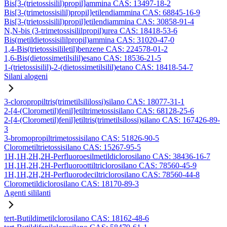
Bis[3-(trietossisilil)propil]ammina CAS: 13497-18-2
Bis[3-(trimetossisilil)propil]etilendiammina CAS: 68845-16-9
Bis[3-(trietossisilil)propil]etilendiammina CAS: 30858-91-4
N,N-bis (3-trimetossisililpropil)urea CAS: 18418-53-6
Bis(metildietossisililpropil)ammina CAS: 31020-47-0
1,4-Bis(trietossisililetil)benzene CAS: 224578-01-2
1,6-Bis(dietossimetilsilil)esano CAS: 18536-21-5
1-(trietossisilil)-2-(dietossimetilsilil)etano CAS: 18418-54-7
Silani alogeni
3-cloropropiltris(trimetilsililossi)silano CAS: 18077-31-1
2-[4-(Clorometil)fenil]etiltrimetossisilano CAS: 68128-25-6
2-[4-(Clorometil)fenil]etiltris(trimetilsilossi)silano CAS: 167426-89-
3
3-bromopropiltrimetossisilano CAS: 51826-90-5
Clorometiltrietossisilano CAS: 15267-95-5
1H,1H,2H,2H-Perfluoroesilmetildiclorosilano CAS: 38436-16-7
1H,1H,2H,2H-Perfluoroottiltriclorosilano CAS: 78560-45-9
1H,1H,2H,2H-Perfluorodeciltriclorosilano CAS: 78560-44-8
Clorometildiclorosilano CAS: 18170-89-3
Agenti sililanti
tert-Butildimetilclorosilano CAS: 18162-48-6