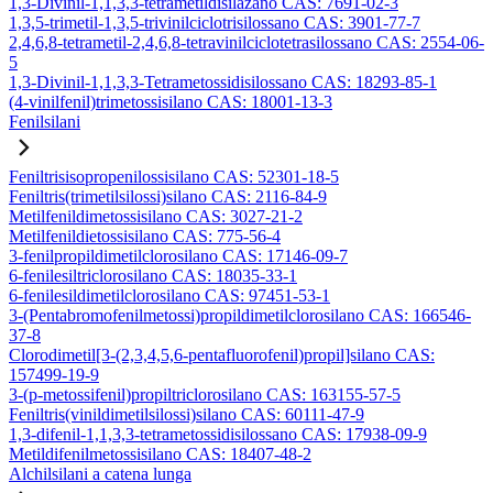
1,3-Divinil-1,1,3,3-tetrametildisilazano CAS: 7691-02-3
1,3,5-trimetil-1,3,5-trivinilciclotrisilossano CAS: 3901-77-7
2,4,6,8-tetrametil-2,4,6,8-tetravinilciclotetrasilossano CAS: 2554-06-
5
1,3-Divinil-1,1,3,3-Tetrametossidisilossano CAS: 18293-85-1
(4-vinilfenil)trimetossisilano CAS: 18001-13-3
Fenilsilani
Feniltrisisopropenilossisilano CAS: 52301-18-5
Feniltris(trimetilsilossi)silano CAS: 2116-84-9
Metilfenildimetossisilano CAS: 3027-21-2
Metilfenildietossisilano CAS: 775-56-4
3-fenilpropildimetilclorosilano CAS: 17146-09-7
6-fenilesiltriclorosilano CAS: 18035-33-1
6-fenilesildimetilclorosilano CAS: 97451-53-1
3-(Pentabromofenilmetossi)propildimetilclorosilano CAS: 166546-
37-8
Clorodimetil[3-(2,3,4,5,6-pentafluorofenil)propil]silano CAS:
157499-19-9
3-(p-metossifenil)propiltriclorosilano CAS: 163155-57-5
Feniltris(vinildimetilsilossi)silano CAS: 60111-47-9
1,3-difenil-1,1,3,3-tetrametossidisilossano CAS: 17938-09-9
Metildifenilmetossisilano CAS: 18407-48-2
Alchilsilani a catena lunga