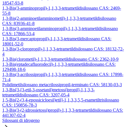
18547-93-8
1,3-Bis(3-amminopropil)-1,1,3,3-tetrametildisilossano CAS: 2469-
55-8
1,3-Bis(2-amminoetilamminometil)-1,1,3,3-tetrametildisilossano
CAS: 83936-41-8
1,3-Bis(3-amminoetilamminopropil)-1,1,3,3-tetrametildisilossano
CAS: 17866-53-4
1,3-Bis(3-mercaptopropil)-1,1,3,3-tetrametildisilossano CAS:
18001-52-0
1,3-Bis(3-cloropropil)-1,1,3,3-tetrametildisilossano CAS: 18132-72-
4
1,3-Bis(clorometil)-1,1,3,3-tetrametildisilossano CAS: 2362-10-9
1,3-Bis(eptadecafluorodecil)-1,1,3,3-tetrametildisilossano CAS:
129498-18-6
1,3-Bis(3-acrilossipropil)-1,1,3,3-tetrametildisilossano CAS: 17898-
71-4
Polidimetilsilossano metacrilossipropil-terminato CAS: 58130-03-3
1,3-Bis[3-[3-etil-3-ossetanil)metossi]propil]-1,1,3,3-
tetrametildisilossano CAS: 3207-05-4
1,5-Bis[2-(3,4-epossicicloesil)etil]-1,1,3,3,5,5-esametiltrisilossano
CAS: 150856-78-3
1,3-Bis(3-(2-idrossietossi)propil)-1,1,3,3-tetrametildisilossano CAS:
441307-02-4
Silossani di idrogeno