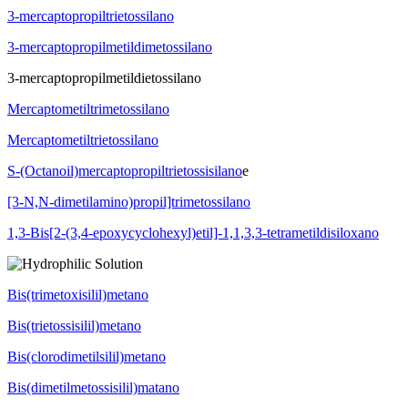
3-mercaptopropiltrietossilano
3-mercaptopropilmetildimetossilano
3-mercaptopropilmetildietossilano
Mercaptometiltrimetossilano
Mercaptometiltrietossilano
S-(Octanoil)mercaptopropiltrietossisilano
e
[3-N,N-dimetilamino)propil]trimetossilano
1,3-Bis[2-(3,4-epoxycyclohexyl)etil]-1,1,3,3-tetrametildisiloxano
Bis(trimetoxisilil)metano
Bis(trietossisilil)metano
Bis(clorodimetilsilil)metano
Bis(dimetilmetossisilil)matano