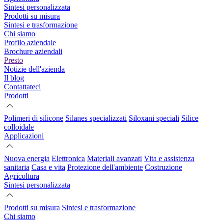
Sintesi personalizzata
Prodotti su misura
Sintesi e trasformazione
Chi siamo
Profilo aziendale
Brochure aziendali
Presto
Notizie dell'azienda
Il blog
Contattateci
Prodotti
Polimeri di silicone
Silanes specializzati
Siloxani speciali
Silice
colloidale
Applicazioni
Nuova energia
Elettronica
Materiali avanzati
Vita e assistenza
sanitaria
Casa e vita
Protezione dell'ambiente
Costruzione
Agricoltura
Sintesi personalizzata
Prodotti su misura
Sintesi e trasformazione
Chi siamo