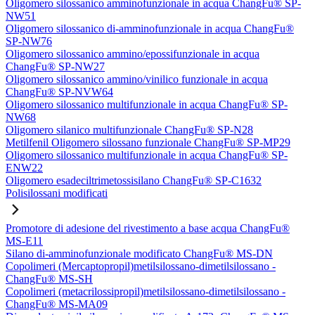
Oligomero silossanico amminofunzionale in acqua ChangFu® SP-
NW51
Oligomero silossanico di-amminofunzionale in acqua ChangFu®
SP-NW76
Oligomero silossanico ammino/epossifunzionale in acqua
ChangFu® SP-NW27
Oligomero silossanico ammino/vinilico funzionale in acqua
ChangFu® SP-NVW64
Oligomero silossanico multifunzionale in acqua ChangFu® SP-
NW68
Oligomero silanico multifunzionale ChangFu® SP-N28
Metilfenil Oligomero silossano funzionale ChangFu® SP-MP29
Oligomero silossanico multifunzionale in acqua ChangFu® SP-
ENW22
Oligomero esadeciltrimetossisilano ChangFu® SP-C1632
Polisilossani modificati
Promotore di adesione del rivestimento a base acqua ChangFu®
MS-E11
Silano di-amminofunzionale modificato ChangFu® MS-DN
Copolimeri (Mercaptopropil)metilsilossano-dimetilsilossano -
ChangFu® MS-SH
Copolimeri (metacrilossipropil)metilsilossano-dimetilsilossano -
ChangFu® MS-MA09