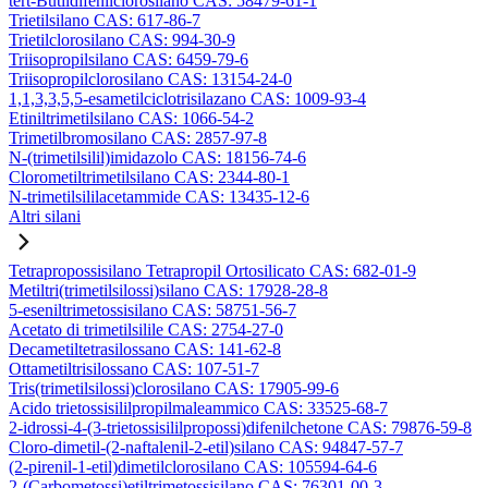
tert-Butildifenilclorosilano CAS: 58479-61-1
Trietilsilano CAS: 617-86-7
Trietilclorosilano CAS: 994-30-9
Triisopropilsilano CAS: 6459-79-6
Triisopropilclorosilano CAS: 13154-24-0
1,1,3,3,5,5-esametilciclotrisilazano CAS: 1009-93-4
Etiniltrimetilsilano CAS: 1066-54-2
Trimetilbromosilano CAS: 2857-97-8
N-(trimetilsilil)imidazolo CAS: 18156-74-6
Clorometiltrimetilsilano CAS: 2344-80-1
N-trimetilsililacetammide CAS: 13435-12-6
Altri silani
Tetrapropossisilano Tetrapropil Ortosilicato CAS: 682-01-9
Metiltri(trimetilsilossi)silano CAS: 17928-28-8
5-eseniltrimetossisilano CAS: 58751-56-7
Acetato di trimetilsilile CAS: 2754-27-0
Decametiltetrasilossano CAS: 141-62-8
Ottametiltrisilossano CAS: 107-51-7
Tris(trimetilsilossi)clorosilano CAS: 17905-99-6
Acido trietossisililpropilmaleammico CAS: 33525-68-7
2-idrossi-4-(3-trietossisililpropossi)difenilchetone CAS: 79876-59-8
Cloro-dimetil-(2-naftalenil-2-etil)silano CAS: 94847-57-7
(2-pirenil-1-etil)dimetilclorosilano CAS: 105594-64-6
2-(Carbometossi)etiltrimetossisilano CAS: 76301-00-3