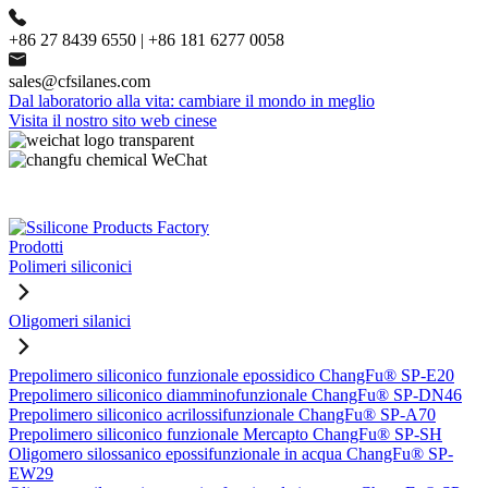
+86 27 8439 6550 | +86 181 6277 0058
sales@cfsilanes.com
Dal laboratorio alla vita: cambiare il mondo in meglio
Visita il nostro sito web cinese
Prodotti
Polimeri siliconici
Oligomeri silanici
Prepolimero siliconico funzionale epossidico ChangFu® SP-E20
Prepolimero siliconico diamminofunzionale ChangFu® SP-DN46
Prepolimero siliconico acrilossifunzionale ChangFu® SP-A70
Prepolimero siliconico funzionale Mercapto ChangFu® SP-SH
Oligomero silossanico epossifunzionale in acqua ChangFu® SP-
EW29