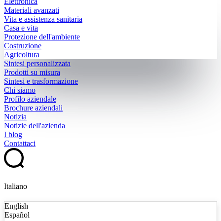
Elettronica
Materiali avanzati
Vita e assistenza sanitaria
Casa e vita
Protezione dell'ambiente
Costruzione
Agricoltura
Sintesi personalizzata
Prodotti su misura
Sintesi e trasformazione
Chi siamo
Profilo aziendale
Brochure aziendali
Notizia
Notizie dell'azienda
I blog
Contattaci
Italiano
English
Español