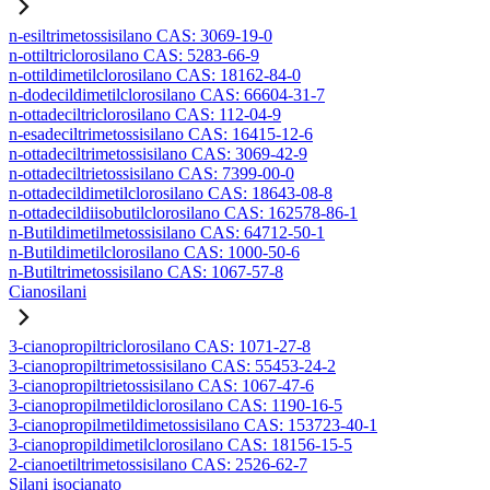
n-esiltrimetossisilano CAS: 3069-19-0
n-ottiltriclorosilano CAS: 5283-66-9
n-ottildimetilclorosilano CAS: 18162-84-0
n-dodecildimetilclorosilano CAS: 66604-31-7
n-ottadeciltriclorosilano CAS: 112-04-9
n-esadeciltrimetossisilano CAS: 16415-12-6
n-ottadeciltrimetossisilano CAS: 3069-42-9
n-ottadeciltrietossisilano CAS: 7399-00-0
n-ottadecildimetilclorosilano CAS: 18643-08-8
n-ottadecildiisobutilclorosilano CAS: 162578-86-1
n-Butildimetilmetossisilano CAS: 64712-50-1
n-Butildimetilclorosilano CAS: 1000-50-6
n-Butiltrimetossisilano CAS: 1067-57-8
Cianosilani
3-cianopropiltriclorosilano CAS: 1071-27-8
3-cianopropiltrimetossisilano CAS: 55453-24-2
3-cianopropiltrietossisilano CAS: 1067-47-6
3-cianopropilmetildiclorosilano CAS: 1190-16-5
3-cianopropilmetildimetossisilano CAS: 153723-40-1
3-cianopropildimetilclorosilano CAS: 18156-15-5
2-cianoetiltrimetossisilano CAS: 2526-62-7
Silani isocianato