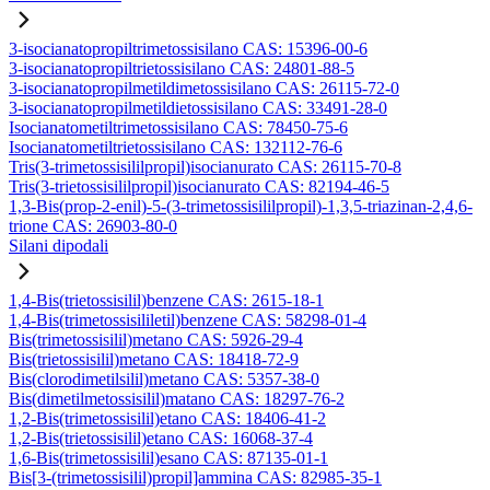
3-isocianatopropiltrimetossisilano CAS: 15396-00-6
3-isocianatopropiltrietossisilano CAS: 24801-88-5
3-isocianatopropilmetildimetossisilano CAS: 26115-72-0
3-isocianatopropilmetildietossisilano CAS: 33491-28-0
Isocianatometiltrimetossisilano CAS: 78450-75-6
Isocianatometiltrietossisilano CAS: 132112-76-6
Tris(3-trimetossisililpropil)isocianurato CAS: 26115-70-8
Tris(3-trietossisililpropil)isocianurato CAS: 82194-46-5
1,3-Bis(prop-2-enil)-5-(3-trimetossisililpropil)-1,3,5-triazinan-2,4,6-
trione CAS: 26903-80-0
Silani dipodali
1,4-Bis(trietossisilil)benzene CAS: 2615-18-1
1,4-Bis(trimetossisililetil)benzene CAS: 58298-01-4
Bis(trimetossisilil)metano CAS: 5926-29-4
Bis(trietossisilil)metano CAS: 18418-72-9
Bis(clorodimetilsilil)metano CAS: 5357-38-0
Bis(dimetilmetossisilil)matano CAS: 18297-76-2
1,2-Bis(trimetossisilil)etano CAS: 18406-41-2
1,2-Bis(trietossisilil)etano CAS: 16068-37-4
1,6-Bis(trimetossisilil)esano CAS: 87135-01-1
Bis[3-(trimetossisilil)propil]ammina CAS: 82985-35-1