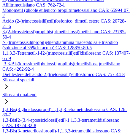
Alliltrimetilsilano CAS: 762-72-1
Monometil (glicole etilenico) propiltrimetossisilano CAS: 65994-07-
2
Acido (2-(trimetossisilil)etil)fosfonico, dimetil estere CAS: 20728-
21-6
3-(2-idrossietossi)propilbis(trimetilsilossi)metilsilano CAS: 23785-
50-4
N-(trimetossisililpropil)etilendiammina triacetato sale trisodico
(soluzione al 35% in acqua) CAS: 128850-89-5
1,1,3,3-Tetrametil-1-[2-(trimetossisilil)etil]disilossano CAS: 137407-
65-9
[3,3-Bis(idrossimetil)butossi]propilbis(trimetilsilossi)metilsilano
CAS: 4262-92-4
Dietilestere dell'acido 2-(trietossisilil)etilfosfonico CAS: 757-44-8
Silossani speciali
Silossani dual-end
1,3-Bis(3-glicidossipropil)-1,1,3,3-tetrametildisilossano CAS: 126-
80-7
1,3-Bis[2-(3,4-epossicicloesil)etil]-1,1,3,3-tetrametildisilossano
CAS: 18724-32-8
1,3-Bis(3-metacrilossipropil)-1,1,3,3-tetrametildisilossano CAS: