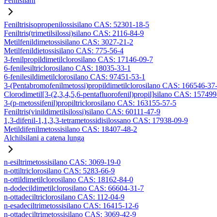
Fenilsilani
Feniltrisisopropenilossisilano CAS: 52301-18-5
Feniltris(trimetilsilossi)silano CAS: 2116-84-9
Metilfenildimetossisilano CAS: 3027-21-2
Metilfenildietossisilano CAS: 775-56-4
3-fenilpropildimetilclorosilano CAS: 17146-09-7
6-fenilesiltriclorosilano CAS: 18035-33-1
6-fenilesildimetilclorosilano CAS: 97451-53-1
3-(Pentabromofenilmetossi)propildimetilclorosilano CAS: 166546-37
Clorodimetil[3-(2,3,4,5,6-pentafluorofenil)propil]silano CAS: 15749
3-(p-metossifenil)propiltriclorosilano CAS: 163155-57-5
Feniltris(vinildimetilsilossi)silano CAS: 60111-47-9
1,3-difenil-1,1,3,3-tetrametossidisilossano CAS: 17938-09-9
Metildifenilmetossisilano CAS: 18407-48-2
Alchilsilani a catena lunga
n-esiltrimetossisilano CAS: 3069-19-0
n-ottiltriclorosilano CAS: 5283-66-9
n-ottildimetilclorosilano CAS: 18162-84-0
n-dodecildimetilclorosilano CAS: 66604-31-7
n-ottadeciltriclorosilano CAS: 112-04-9
n-esadeciltrimetossisilano CAS: 16415-12-6
n-ottadeciltrimetossisilano CAS: 3069-42-9