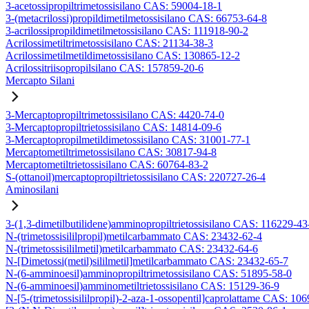
3-acetossipropiltrimetossisilano CAS: 59004-18-1
3-(metacrilossi)propildimetilmetossisilano CAS: 66753-64-8
3-acrilossipropildimetilmetossisilano CAS: 111918-90-2
Acrilossimetiltrimetossisilano CAS: 21134-38-3
Acrilossimetilmetildimetossisilano CAS: 130865-12-2
Acrilossitriisopropilsilano CAS: 157859-20-6
Mercapto Silani
3-Mercaptopropiltrimetossisilano CAS: 4420-74-0
3-Mercaptopropiltrietossisilano CAS: 14814-09-6
3-Mercaptopropilmetildimetossisilano CAS: 31001-77-1
Mercaptometiltrimetossisilano CAS: 30817-94-8
Mercaptometiltrietossisilano CAS: 60764-83-2
S-(ottanoil)mercaptopropiltrietossisilano CAS: 220727-26-4
Aminosilani
3-(1,3-dimetilbutilidene)amminopropiltrietossisilano CAS: 116229-43
N-(trimetossisililpropil)metilcarbammato CAS: 23432-62-4
N-(trimetossisililmetil)metilcarbammato CAS: 23432-64-6
N-[Dimetossi(metil)sililmetil]metilcarbammato CAS: 23432-65-7
N-(6-amminoesil)amminopropiltrimetossisilano CAS: 51895-58-0
N-(6-amminoesil)amminometiltrietossisilano CAS: 15129-36-9
N-[5-(trimetossisililpropil)-2-aza-1-ossopentil]caprolattame CAS: 10