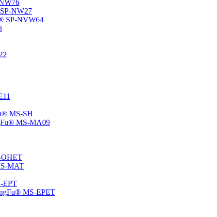
P-NW76
u® SP-NW27
gFu® SP-NVW64
8
22
-E11
gFu® MS-SH
ChangFu® MS-MA09
MS-OHET
® MS-MAT
MS-EPT
-ChangFu® MS-EPET