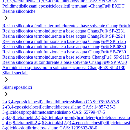
1,3,3,5-tetrametil-1,1,5,5-tetrafeniltrisilossano CAS: 3982-82-9
Polidimetilsilossani epossicicloesiletil terminati -ChangFu® EXDT
Resine siliconiche
Resina siliconica fenilica termoindurente a base solvente ChangFu®
Resina siliconica termoindurente a base acqua ChangFu® SP-2231
Resina siliconica termoindurente a base acqua ChangFu® SP-2924
Resina siliconica multifunzionale a base acqua ChangFu® SP-5125
Resina siliconica multifunzionale a base acqua ChangFu® SP-6830
Resina siliconica multifunzionale a base acqua ChangFu® SP-7630
Resina siliconica termoindurente a base solvente ChangFu® SP-9115
Resina siliconica autoindurente a base solvente ChangFu® SP-9730
Ammide silsesquiossano in soluzione acquosa ChangFu® SP-4130
Silani speciali
Silani epossidici
2-(3,4-epossicicloesil)etilmetildimetossisilano CAS: 97802-57-8
2-(3,4-epossicicloesil)etilmetildietossisilano CAS: 14857-35-3
3-glicidossipropildimetossimetilsilano CAS: 65799-47-5
2,4,6,8-tetrametil-2,4,6,8-tetrakis(propilglicidiletere)ciclotetrasilos
2,4,6,8-tetrametil-2,4,6,8-tetrakis[2-(3,4-epossicicloesil)etil]ciclote
8-glicidossiottiltrimetossisilano CAS: 1239602-38-0