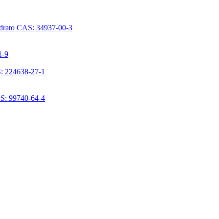
ridrato CAS: 34937-00-3
1-9
S: 224638-27-1
AS: 99740-64-4