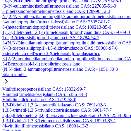
[3-(N,N-Dimetilammino)propil]trimetossisilano CAS: 2530-86-1
(3-(N-etilammino)isobutil)trimetossisilano CAS: 227085-51-0
3-piperazinopropilmetildimetossisilano CAS: 128996-12-3
N-[2-(N-vinilbenzilammino)etil]-3-amminopropiltrimetossisilano clo
3-amminopropiltris(trimetilsilossi)silano CAS: 25357-81-7
3-(metacrilammidopropil)trietossisilano CAS: 109213-85-6
1,1,3,3-tetrametil-2-(3-(trimetossisilil)propil)guanidina CAS: 69709-0
Tris[3-(trietossisilil)propil]ammina CAS: 18784-74-2
3-(N,N-Dimetilamminopropil)amminopropilmetildimetossisilano CA
N-(3-trietossisililpropil)-4,5-diidroimidazolo CAS: 58068-97-6
Estere etilico dell'acido 3-(trietossisilil)propilaspartico
3-[2-(2-amminoetilammino)etilammino]propilmetildimetossisilano C
3-(Benzotriazol-1-il) propiltrimetossisilano
(N,N-dietil-3-amminopropil)trimetossisilano CAS: 41051-80-3
Silani vinilici
Viniltriisopropenossisilano CAS: 15332-99-7
Viniltris(trimetilsilossi)silano CAS: 5356-84-3
Vinildimetilclorosilano CAS: 1719-58-0
1,3-Divinil-1,1,3,3-tetrametildisilazano CAS: 7691-02-3
1,3,5-trimetil-1,3,5-trivinilciclotrisilossano CAS: 3901-77-7
2,4,6,8-tetrametil-2,4,6,8-tetravinilciclotetrasilossano CAS: 2554-06-5
1,3-Divinil-1,1,3,3-Tetrametossidisilossano CAS: 18293-85-1
(4-vinilfenil)trimetossisilano CAS: 18001-13-3