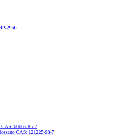
 MP-2950
sano CAS: 60665-85-2
trasilossano CAS: 121225-98-7