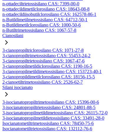
n-ottadeciltrietossisilano CAS: 7399-00-0
n-ottadecildimetilclorosilano CAS: 18643-08-8
n-ottadecildiisobutilclorosilano CAS: 162578-86-1
n-Butildimetilmetossisilano CAS: 64712-50-1
n-Butildimetilclorosilano CAS: 1000-50-6
n-Butiltrimetossisilano CAS: 1067-57-8
Cianosilani
3-cianopropiltriclorosilano CAS: 1071-27-8
3-cianopropiltrimetossisilano CAS: 55453-24-2
3-cianopropiltrietossisilano CAS: 1067-47-6
3-cianopropilmetildiclorosilano CAS: 1190-16-5
3-cianopropilmetildimetossisilano CAS: 153723-40-1
3-cianopropildimetilclorosilano CAS: 18156-15-5
2-cianoetiltrimetossisilano CAS: 2526-62-7
Silani isocianato
3-isocianatopropiltrimetossisilano CAS: 15396-00-6
3-isocianatopropiltrietossisilano CAS: 24801-88-5
3-isocianatopropilmetildimetossisilano CAS: 26115-72-0
3-isocianatopropilmetildietossisilano CAS: 33491-28-0
Isocianatometiltrimetossisilano CAS: 78450-75-6
Isocianatometiltrietossisilano CAS: 132112-76-6