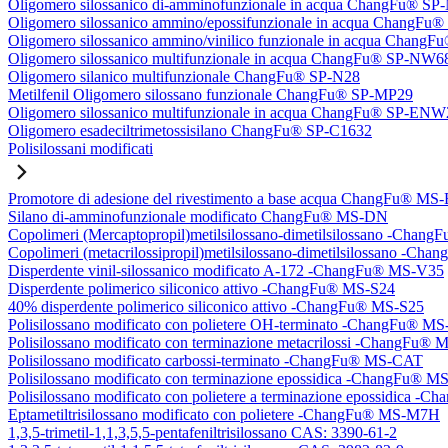
Oligomero silossanico di-amminofunzionale in acqua ChangFu® S
Oligomero silossanico ammino/epossifunzionale in acqua ChangF
Oligomero silossanico ammino/vinilico funzionale in acqua Chan
Oligomero silossanico multifunzionale in acqua ChangFu® SP-NW6
Oligomero silanico multifunzionale ChangFu® SP-N28
Metilfenil Oligomero silossano funzionale ChangFu® SP-MP29
Oligomero silossanico multifunzionale in acqua ChangFu® SP-ENW
Oligomero esadeciltrimetossisilano ChangFu® SP-C1632
Polisilossani modificati
Promotore di adesione del rivestimento a base acqua ChangFu® MS
Silano di-amminofunzionale modificato ChangFu® MS-DN
Copolimeri (Mercaptopropil)metilsilossano-dimetilsilossano -Chan
Copolimeri (metacrilossipropil)metilsilossano-dimetilsilossano -
Disperdente vinil-silossanico modificato A-172 -ChangFu® MS-V35
Disperdente polimerico siliconico attivo -ChangFu® MS-S24
40% disperdente polimerico siliconico attivo -ChangFu® MS-S25
Polisilossano modificato con polietere OH-terminato -ChangFu® 
Polisilossano modificato con terminazione metacrilossi -ChangFu
Polisilossano modificato carbossi-terminato -ChangFu® MS-CAT
Polisilossano modificato con terminazione epossidica -ChangFu® 
Polisilossano modificato con polietere a terminazione epossidica 
Eptametiltrisilossano modificato con polietere -ChangFu® MS-M7H
1,3,5-trimetil-1,1,3,5,5-pentafeniltrisilossano CAS: 3390-61-2