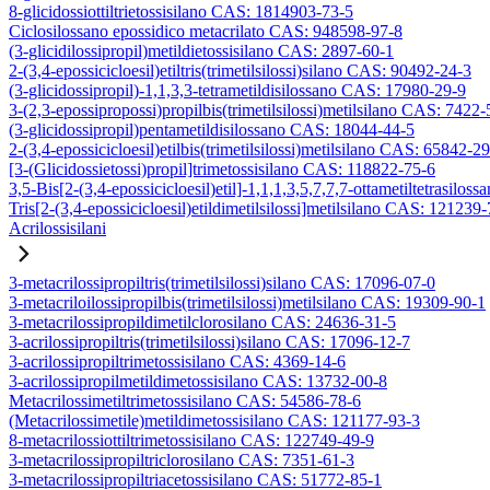
8-glicidossiottiltrietossisilano CAS: 1814903-73-5
Ciclosilossano epossidico metacrilato CAS: 948598-97-8
(3-glicidilossipropil)metildietossisilano CAS: 2897-60-1
2-(3,4-epossicicloesil)etiltris(trimetilsilossi)silano CAS: 90492-24-3
(3-glicidossipropil)-1,1,3,3-tetrametildisilossano CAS: 17980-29-9
3-(2,3-epossipropossi)propilbis(trimetilsilossi)metilsilano CAS: 7422-
(3-glicidossipropil)pentametildisilossano CAS: 18044-44-5
2-(3,4-epossicicloesil)etilbis(trimetilsilossi)metilsilano CAS: 65842-2
[3-(Glicidossietossi)propil]trimetossisilano CAS: 118822-75-6
3,5-Bis[2-(3,4-epossicicloesil)etil]-1,1,1,3,5,7,7,7-ottametiltetrasiloss
Tris[2-(3,4-epossicicloesil)etildimetilsilossi]metilsilano CAS: 121239
Acrilossisilani
3-metacrilossipropiltris(trimetilsilossi)silano CAS: 17096-07-0
3-metacriloilossipropilbis(trimetilsilossi)metilsilano CAS: 19309-90-1
3-metacrilossipropildimetilclorosilano CAS: 24636-31-5
3-acrilossipropiltris(trimetilsilossi)silano CAS: 17096-12-7
3-acrilossipropiltrimetossisilano CAS: 4369-14-6
3-acrilossipropilmetildimetossisilano CAS: 13732-00-8
Metacrilossimetiltrimetossisilano CAS: 54586-78-6
(Metacrilossimetile)metildimetossisilano CAS: 121177-93-3
8-metacrilossiottiltrimetossisilano CAS: 122749-49-9
3-metacrilossipropiltriclorosilano CAS: 7351-61-3
3-metacrilossipropiltriacetossisilano CAS: 51772-85-1