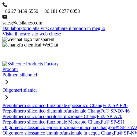
+86 27 8439 6550 | +86 181 6277 0058
sales@cfsilanes.com
Dal laboratorio alla vita: cambiare il mondo in meglio
Visita il nostro sito web cinese
Prodotti
Polimeri siliconici
Oligomeri silanici
Prepolimero siliconico funzionale epossidico ChangFu® SP-E20
Prepolimero siliconico diamminofunzionale ChangFu® SP-DN46
Prepolimero siliconico acrilossifunzionale ChangFu® SP-A70
Prepolimero siliconico funzionale Mercapto ChangFu® SP-SH
Oligomero silossanico epossifunzionale in acqua ChangFu® SP-EW
Oligomero silossanico amminofunzionale in acqua ChangFu® SP-