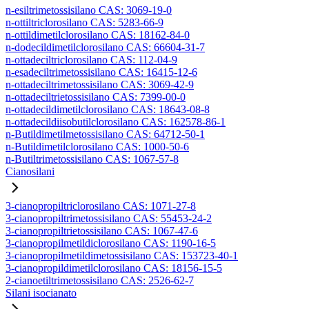
n-esiltrimetossisilano CAS: 3069-19-0
n-ottiltriclorosilano CAS: 5283-66-9
n-ottildimetilclorosilano CAS: 18162-84-0
n-dodecildimetilclorosilano CAS: 66604-31-7
n-ottadeciltriclorosilano CAS: 112-04-9
n-esadeciltrimetossisilano CAS: 16415-12-6
n-ottadeciltrimetossisilano CAS: 3069-42-9
n-ottadeciltrietossisilano CAS: 7399-00-0
n-ottadecildimetilclorosilano CAS: 18643-08-8
n-ottadecildiisobutilclorosilano CAS: 162578-86-1
n-Butildimetilmetossisilano CAS: 64712-50-1
n-Butildimetilclorosilano CAS: 1000-50-6
n-Butiltrimetossisilano CAS: 1067-57-8
Cianosilani
3-cianopropiltriclorosilano CAS: 1071-27-8
3-cianopropiltrimetossisilano CAS: 55453-24-2
3-cianopropiltrietossisilano CAS: 1067-47-6
3-cianopropilmetildiclorosilano CAS: 1190-16-5
3-cianopropilmetildimetossisilano CAS: 153723-40-1
3-cianopropildimetilclorosilano CAS: 18156-15-5
2-cianoetiltrimetossisilano CAS: 2526-62-7
Silani isocianato