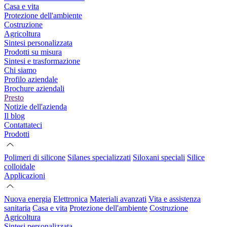
Casa e vita
Protezione dell'ambiente
Costruzione
Agricoltura
Sintesi personalizzata
Prodotti su misura
Sintesi e trasformazione
Chi siamo
Profilo aziendale
Brochure aziendali
Presto
Notizie dell'azienda
Il blog
Contattateci
Prodotti
Polimeri di silicone
Silanes specializzati
Siloxani speciali
Silice
colloidale
Applicazioni
Nuova energia
Elettronica
Materiali avanzati
Vita e assistenza
sanitaria
Casa e vita
Protezione dell'ambiente
Costruzione
Agricoltura
Sintesi personalizzata