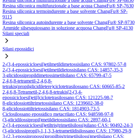
Resina siliconica multifunzionale a base acqua ChangFu® SP-6830
Resina siliconica multifunzionale a base acqua ChangFu® SP-7630
Resina siliconica termoindurente a base solvente ChangFu® SP-
9115
Resina siliconica autoindurente a base solvente ChangFu® SP-9730
Ammide silsesquiossano in soluzione acquosa ChangFu® SP-4130
Silani speciali
Silani epossidici
2-(3,4-epossicicloesil)etilmetildimetossisilano CAS: 97802-57-8
2-(3,4-epossicicloesil)etilmetildietossisilano CAS: 14857-35-3
3-glicidossipropildimetossimetilsilano CAS: 65799-47-5
2,4,6,8-tetrametil-2,4,6,8-
tetrakis(propilglicidiletere)ciclotetrasilossano CAS: 60665-85-2
2,4,6,8-Tetrametil-2,4,6,8-tetrakis[2-(3,4-
epossicicloesil)etil]ciclotetrasilossano CAS: 121225-98-7
8-glicidossiottiltrimetossisilano CAS: 1239602-38-0
8-glicidossiottiltrietossisilano CAS: 1814903-73-5
Ciclosilossano epossidico metacrilato CAS: 948598-97-8
(3-glicidilossipropil)metildietossisilano CAS: 2897-60-1
2-(3,4-epossicicloesil)etiltris(trimetilsilossi)silano CAS: 90492-24-3
(3-glicidossipropil)-1,1,3,3-tetrametildisilossano CAS: 17980-29-9
3-(2,3-epossipropossi)propilbis(trimetilsilossi)metilsilano CAS: