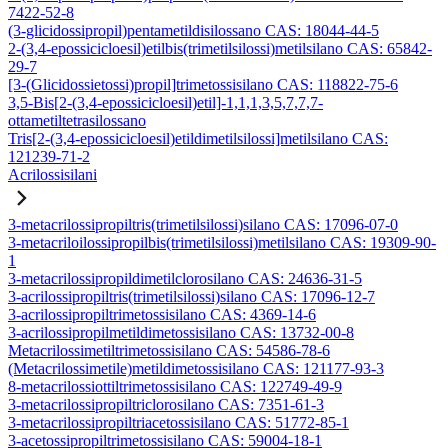
7422-52-8
(3-glicidossipropil)pentametildisilossano CAS: 18044-44-5
2-(3,4-epossicicloesil)etilbis(trimetilsilossi)metilsilano CAS: 65842-
29-7
[3-(Glicidossietossi)propil]trimetossisilano CAS: 118822-75-6
3,5-Bis[2-(3,4-epossicicloesil)etil]-1,1,1,3,5,7,7,7-
ottametiltetrasilossano
Tris[2-(3,4-epossicicloesil)etildimetilsilossi]metilsilano CAS:
121239-71-2
Acrilossisilani
3-metacrilossipropiltris(trimetilsilossi)silano CAS: 17096-07-0
3-metacriloilossipropilbis(trimetilsilossi)metilsilano CAS: 19309-90-
1
3-metacrilossipropildimetilclorosilano CAS: 24636-31-5
3-acrilossipropiltris(trimetilsilossi)silano CAS: 17096-12-7
3-acrilossipropiltrimetossisilano CAS: 4369-14-6
3-acrilossipropilmetildimetossisilano CAS: 13732-00-8
Metacrilossimetiltrimetossisilano CAS: 54586-78-6
(Metacrilossimetile)metildimetossisilano CAS: 121177-93-3
8-metacrilossiottiltrimetossisilano CAS: 122749-49-9
3-metacrilossipropiltriclorosilano CAS: 7351-61-3
3-metacrilossipropiltriacetossisilano CAS: 51772-85-1
3-acetossipropiltrimetossisilano CAS: 59004-18-1