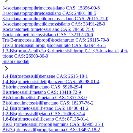
3-isocianatopropiltrimetossisilano CAS: 15396-00-6
3-isocianatopropiltrietossisilano CAS: 24801-88-5
3-isocianatopropilmetildimetossisilano CAS: 26115-72-0
3-isocianatopropilmetildietossisilano CAS: 33491-28-0
Isocianatometiltrimetossisilano CAS: 78450-75-6
Isocianatometiltrietossisilano CAS: 132112-76-6
Tris(3-trimetossisililpropil)isocianurato CAS: 26115-70-8
Tris(3-trietossisililpropil)isocianurato CAS: 82194-46-5
1,3-Bis(prop-2-enil)-5-(3-trimetossisililpropil)-1,3,5-triazinan-2,4,6-
trione CAS: 26903-80-0
Silani dipodali
1,4-Bis(trietossisilil)benzene CAS: 2615-18-1
1,4-Bis(trimetossisililetil)benzene CAS: 58298-01-4
Bis(trimetossisilil)metano CAS: 5926-29-4
Bis(trietossisilil)metano CAS: 18418-72-9
Bis(clorodimetilsilil)metano CAS: 5357-38-0
Bis(dimetilmetossisilil)matano CAS: 18297-76-2
1,2-Bis(trimetossisilil)etano CAS: 18406-41-2
1,2-Bis(trietossisilil)etano CAS: 16068-37-4
1,6-Bis(trimetossisilil)esano CAS: 87135-01-1
Bis[3-(trimetossisilil)propil]ammina CAS: 82985-35-1
Bis[3-(trietossisilil)propil]ammina CAS: 13497-18-2