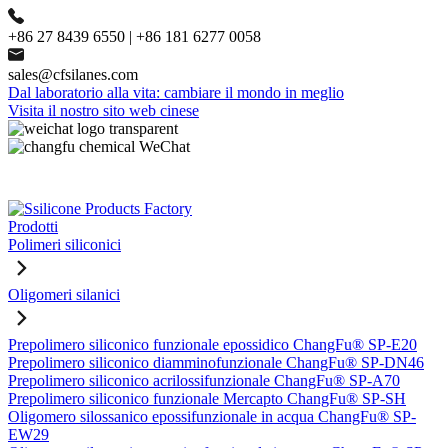
+86 27 8439 6550 | +86 181 6277 0058
sales@cfsilanes.com
Dal laboratorio alla vita: cambiare il mondo in meglio
Visita il nostro sito web cinese
Prodotti
Polimeri siliconici
Oligomeri silanici
Prepolimero siliconico funzionale epossidico ChangFu® SP-E20
Prepolimero siliconico diamminofunzionale ChangFu® SP-DN46
Prepolimero siliconico acrilossifunzionale ChangFu® SP-A70
Prepolimero siliconico funzionale Mercapto ChangFu® SP-SH
Oligomero silossanico epossifunzionale in acqua ChangFu® SP-
EW29