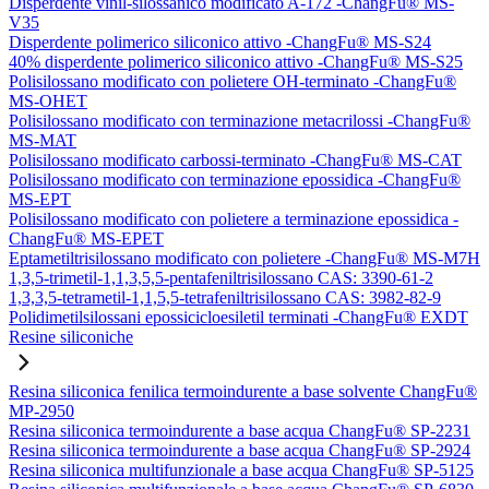
Disperdente vinil-silossanico modificato A-172 -ChangFu® MS-
V35
Disperdente polimerico siliconico attivo -ChangFu® MS-S24
40% disperdente polimerico siliconico attivo -ChangFu® MS-S25
Polisilossano modificato con polietere OH-terminato -ChangFu®
MS-OHET
Polisilossano modificato con terminazione metacrilossi -ChangFu®
MS-MAT
Polisilossano modificato carbossi-terminato -ChangFu® MS-CAT
Polisilossano modificato con terminazione epossidica -ChangFu®
MS-EPT
Polisilossano modificato con polietere a terminazione epossidica -
ChangFu® MS-EPET
Eptametiltrisilossano modificato con polietere -ChangFu® MS-M7H
1,3,5-trimetil-1,1,3,5,5-pentafeniltrisilossano CAS: 3390-61-2
1,3,3,5-tetrametil-1,1,5,5-tetrafeniltrisilossano CAS: 3982-82-9
Polidimetilsilossani epossicicloesiletil terminati -ChangFu® EXDT
Resine siliconiche
Resina siliconica fenilica termoindurente a base solvente ChangFu®
MP-2950
Resina siliconica termoindurente a base acqua ChangFu® SP-2231
Resina siliconica termoindurente a base acqua ChangFu® SP-2924
Resina siliconica multifunzionale a base acqua ChangFu® SP-5125