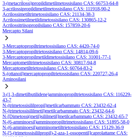
3-(metacrilossi)propildimetilmetossisilano CAS: 66753-64-8
3-acrilossipropildimetilmetossisilano CAS: 111918-90-2
Acrilossimetiltrimetossisilano CAS: 21134-38-3
Acrilossimetilmetildimetossisilano CAS: 130865-12-2
Acrilossitriisopropilsilano CAS: 157859-20-6
Mercapto Silani
3-Mercaptopropiltrimetossisilano CAS: 4420-74-0
3-Mercaptopropiltrietossisilano CAS: 14814-09-6
3-Mercaptopropilmetildimetossisilano CAS: 31001-77-1
Mercaptometiltrimetossisilano CAS: 30817-94-8
Mercaptometiltrietossisilano CAS: 60764-83-2
S-(ottanoil)mercaptopropiltrietossisilano CAS: 220727-26-4
Aminosilani
3-(1,3-dimetilbutilidene)amminopropiltrietossisilano CAS: 116229-
43-7
N-(trimetossisililpropil)metilcarbammato CAS: 23432-62-4
N-(trimetossisililmetil)metilcarbammato CAS: 23432-64-6
N-[Dimetossi(metil)sililmetil]metilcarbammato CAS: 23432-65-7
N-(6-amminoesil)amminopropiltrimetossisilano CAS: 51895-58-0
N-(6-amminoesil)amminometiltrietossisilano CAS: 15129-36-9
N-[5-(trimetossisililpropil)-2-aza-1-ossopentil]caprolattame CAS: