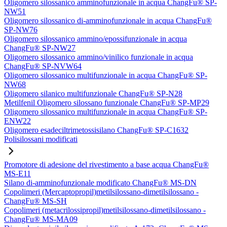
Oligomero silossanico amminofunzionale in acqua ChangFu® SP-
NW51
Oligomero silossanico di-amminofunzionale in acqua ChangFu®
SP-NW76
Oligomero silossanico ammino/epossifunzionale in acqua
ChangFu® SP-NW27
Oligomero silossanico ammino/vinilico funzionale in acqua
ChangFu® SP-NVW64
Oligomero silossanico multifunzionale in acqua ChangFu® SP-
NW68
Oligomero silanico multifunzionale ChangFu® SP-N28
Metilfenil Oligomero silossano funzionale ChangFu® SP-MP29
Oligomero silossanico multifunzionale in acqua ChangFu® SP-
ENW22
Oligomero esadeciltrimetossisilano ChangFu® SP-C1632
Polisilossani modificati
Promotore di adesione del rivestimento a base acqua ChangFu®
MS-E11
Silano di-amminofunzionale modificato ChangFu® MS-DN
Copolimeri (Mercaptopropil)metilsilossano-dimetilsilossano -
ChangFu® MS-SH
Copolimeri (metacrilossipropil)metilsilossano-dimetilsilossano -
ChangFu® MS-MA09