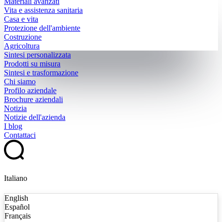
Materiali avanzati
Vita e assistenza sanitaria
Casa e vita
Protezione dell'ambiente
Costruzione
Agricoltura
Sintesi personalizzata
Prodotti su misura
Sintesi e trasformazione
Chi siamo
Profilo aziendale
Brochure aziendali
Notizia
Notizie dell'azienda
I blog
Contattaci
Italiano
English
Español
Français