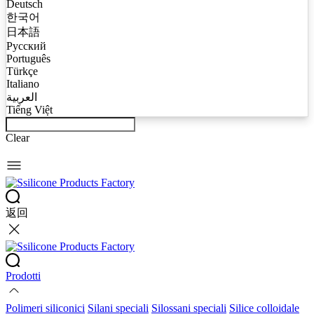
Deutsch
한국어
日本語
Русский
Português
Türkçe
Italiano
العربية
Tiếng Việt
Clear
返回
Prodotti
Polimeri siliconici
Silani speciali
Silossani speciali
Silice colloidale