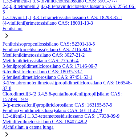
1,3,5-trimetil-1,3,5-trivinilciclotrisilossano CAS: 3901-77-7
2,4,6,8-tetrametil-2,4,6,8-tetravinilciclotetrasilossano CAS: 2554-06-
5
1,3-Divinil-1,1,3,3-Tetrametossidisilossano CAS: 18293-85-1
(4-vinilfenil)trimetossisilano CAS: 18001-13-3
Fenilsilani
Feniltrisisopropenilossisilano CAS: 52301-18-5
Feniltris(trimetilsilossi)silano CAS: 2116-84-9
Metilfenildimetossisilano CAS: 3027-21-2
Metilfenildietossisilano CAS: 775-56-4
3-fenilpropildimetilclorosilano CAS: 17146-09-7
6-fenilesiltriclorosilano CAS: 18035-33-1
6-fenilesildimetilclorosilano CAS: 97451-53-1
3-(Pentabromofenilmetossi)propildimetilclorosilano CAS: 166546-
37-8
Clorodimetil[3-(2,3,4,5,6-pentafluorofenil)propil]silano CAS:
157499-19-9
3-(p-metossifenil)propiltriclorosilano CAS: 163155-57-5
Feniltris(vinildimetilsilossi)silano CAS: 60111-47-9
1,3-difenil-1,1,3,3-tetrametossidisilossano CAS: 17938-09-9
Metildifenilmetossisilano CAS: 18407-48-2
Alchilsilani a catena lunga