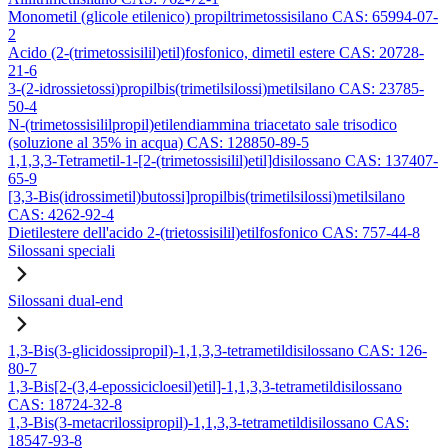
Monometil (glicole etilenico) propiltrimetossisilano CAS: 65994-07-
2
Acido (2-(trimetossisilil)etil)fosfonico, dimetil estere CAS: 20728-
21-6
3-(2-idrossietossi)propilbis(trimetilsilossi)metilsilano CAS: 23785-
50-4
N-(trimetossisililpropil)etilendiammina triacetato sale trisodico
(soluzione al 35% in acqua) CAS: 128850-89-5
1,1,3,3-Tetrametil-1-[2-(trimetossisilil)etil]disilossano CAS: 137407-
65-9
[3,3-Bis(idrossimetil)butossi]propilbis(trimetilsilossi)metilsilano
CAS: 4262-92-4
Dietilestere dell'acido 2-(trietossisilil)etilfosfonico CAS: 757-44-8
Silossani speciali
Silossani dual-end
1,3-Bis(3-glicidossipropil)-1,1,3,3-tetrametildisilossano CAS: 126-
80-7
1,3-Bis[2-(3,4-epossicicloesil)etil]-1,1,3,3-tetrametildisilossano
CAS: 18724-32-8
1,3-Bis(3-metacrilossipropil)-1,1,3,3-tetrametildisilossano CAS:
18547-93-8