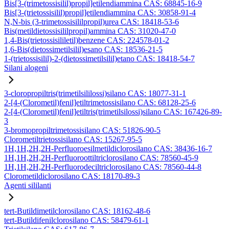
Bis[3-(trimetossisilil)propil]etilendiammina CAS: 68845-16-9
Bis[3-(trietossisilil)propil]etilendiammina CAS: 30858-91-4
N,N-bis (3-trimetossisililpropil)urea CAS: 18418-53-6
Bis(metildietossisililpropil)ammina CAS: 31020-47-0
1,4-Bis(trietossisililetil)benzene CAS: 224578-01-2
1,6-Bis(dietossimetilsilil)esano CAS: 18536-21-5
1-(trietossisilil)-2-(dietossimetilsilil)etano CAS: 18418-54-7
Silani alogeni
3-cloropropiltris(trimetilsililossi)silano CAS: 18077-31-1
2-[4-(Clorometil)fenil]etiltrimetossisilano CAS: 68128-25-6
2-[4-(Clorometil)fenil]etiltris(trimetilsilossi)silano CAS: 167426-89-
3
3-bromopropiltrimetossisilano CAS: 51826-90-5
Clorometiltrietossisilano CAS: 15267-95-5
1H,1H,2H,2H-Perfluoroesilmetildiclorosilano CAS: 38436-16-7
1H,1H,2H,2H-Perfluoroottiltriclorosilano CAS: 78560-45-9
1H,1H,2H,2H-Perfluorodeciltriclorosilano CAS: 78560-44-8
Clorometildiclorosilano CAS: 18170-89-3
Agenti sililanti
tert-Butildimetilclorosilano CAS: 18162-48-6
tert-Butildifenilclorosilano CAS: 58479-61-1