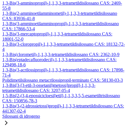
1,3-Bis(3-amminopropil)-1,1,3,3-tetrametildisilossano CAS: 2469-
55-8
1,3-Bis(2-amminoetilamminometil)-1,1,3,3-tetrametildisilossano
CAS: 83936-41-8
1,3-Bis(3-amminoetilamminopropil)-1,1,3,3-tetrametildisilossano
CAS: 17866-53-4
1,3-Bis(3-mercaptopropil)-1,1,3,3-tetrametildisilossano CAS:
18001-52-0
1,3-Bis(3-cloropropil)-1,1,3,3-tetrametildisilossano CAS: 18132-72-
4
1,3-Bis(clorometil)-1,1,3,3-tetrametildisilossano CAS: 2362-10-9
1,3-Bis(eptadecafluorodecil)-1,1,3,3-tetrametildisilossano CAS:
129498-18-6
1,3-Bis(3-acrilossipropil)-1,1,3,3-tetrametildisilossano CAS: 17898-
71-4
Polidimetilsilossano metacrilossipropil-terminato CAS: 58130-03-3
1,3-Bis[3-[3-etil-3-ossetanil)metossi]propil]-1,1,3,3-
tetrametildisilossano CAS: 3207-05-4
1,5-Bis[2-(3,4-epossicicloesil)etil]-1,1,3,3,5,5-esametiltrisilossano
CAS: 150856-78-3
1,3-Bis(3-(2-idrossietossi)propil)-1,1,3,3-tetrametildisilossano CAS:
441307-02-4
Silossani di idrogeno