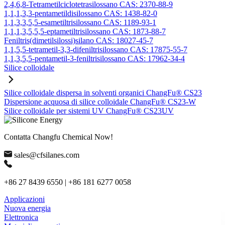
2,4,6,8-Tetrametilciclotetrasilossano CAS: 2370-88-9
1,1,1,3,3-pentametildisilossano CAS: 1438-82-0
1,1,3,3,5,5-esametiltrisilossano CAS: 1189-93-1
1,1,1,3,5,5,5-eptametiltrisilossano CAS: 1873-88-7
Feniltris(dimetilsilossi)silano CAS: 18027-45-7
1,1,5,5-tetrametil-3,3-difeniltrisilossano CAS: 17875-55-7
1,1,3,5,5-pentametil-3-feniltrisilossano CAS: 17962-34-4
Silice colloidale
Silice colloidale dispersa in solventi organici ChangFu® CS23
Dispersione acquosa di silice colloidale ChangFu® CS23-W
Silice colloidale per sistemi UV ChangFu® CS23UV
Contatta Changfu Chemical Now!
sales@cfsilanes.com
+86 27 8439 6550 | +86 181 6277 0058
Applicazioni
Nuova energia
Elettronica