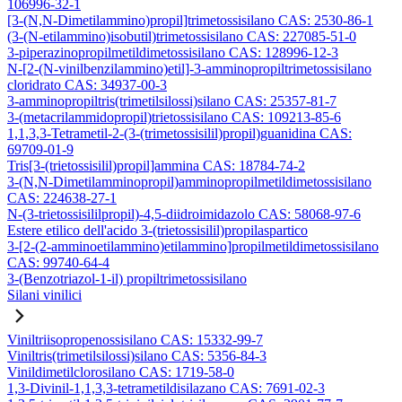
106996-32-1
[3-(N,N-Dimetilammino)propil]trimetossisilano CAS: 2530-86-1
(3-(N-etilammino)isobutil)trimetossisilano CAS: 227085-51-0
3-piperazinopropilmetildimetossisilano CAS: 128996-12-3
N-[2-(N-vinilbenzilammino)etil]-3-amminopropiltrimetossisilano
cloridrato CAS: 34937-00-3
3-amminopropiltris(trimetilsilossi)silano CAS: 25357-81-7
3-(metacrilammidopropil)trietossisilano CAS: 109213-85-6
1,1,3,3-Tetrametil-2-(3-(trimetossisilil)propil)guanidina CAS:
69709-01-9
Tris[3-(trietossisilil)propil]ammina CAS: 18784-74-2
3-(N,N-Dimetilamminopropil)amminopropilmetildimetossisilano
CAS: 224638-27-1
N-(3-trietossisililpropil)-4,5-diidroimidazolo CAS: 58068-97-6
Estere etilico dell'acido 3-(trietossisilil)propilaspartico
3-[2-(2-amminoetilammino)etilammino]propilmetildimetossisilano
CAS: 99740-64-4
3-(Benzotriazol-1-il) propiltrimetossisilano
Silani vinilici
Viniltriisopropenossisilano CAS: 15332-99-7
Viniltris(trimetilsilossi)silano CAS: 5356-84-3
Vinildimetilclorosilano CAS: 1719-58-0
1,3-Divinil-1,1,3,3-tetrametildisilazano CAS: 7691-02-3