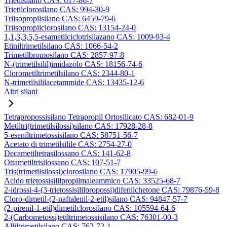
Trietilsilano CAS: 617-86-7
Trietilclorosilano CAS: 994-30-9
Triisopropilsilano CAS: 6459-79-6
Triisopropilclorosilano CAS: 13154-24-0
1,1,3,3,5,5-esametilciclotrisilazano CAS: 1009-93-4
Etiniltrimetilsilano CAS: 1066-54-2
Trimetilbromosilano CAS: 2857-97-8
N-(trimetilsilil)imidazolo CAS: 18156-74-6
Clorometiltrimetilsilano CAS: 2344-80-1
N-trimetilsililacetammide CAS: 13435-12-6
Altri silani
Tetrapropossisilano Tetrapropil Ortosilicato CAS: 682-01-9
Metiltri(trimetilsilossi)silano CAS: 17928-28-8
5-eseniltrimetossisilano CAS: 58751-56-7
Acetato di trimetilsilile CAS: 2754-27-0
Decametiltetrasilossano CAS: 141-62-8
Ottametiltrisilossano CAS: 107-51-7
Tris(trimetilsilossi)clorosilano CAS: 17905-99-6
Acido trietossisililpropilmaleammico CAS: 33525-68-7
2-idrossi-4-(3-trietossisililpropossi)difenilchetone CAS: 79876-59-8
Cloro-dimetil-(2-naftalenil-2-etil)silano CAS: 94847-57-7
(2-pirenil-1-etil)dimetilclorosilano CAS: 105594-64-6
2-(Carbometossi)etiltrimetossisilano CAS: 76301-00-3
Alliltrimetilsilano CAS: 762-72-1