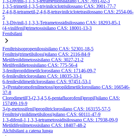
1,3-Divinil-1,1,3,3-tetrametildisilazano CAS: 7691-02-3
1,3,5-trimetil-1,3,5-trivinilciclotrisilossano CAS: 3901-77-7
2,4,6,8-tetrametil-2,4,6,8-tetravinilciclotetrasilossano CAS: 2554-06-
5
1,3-Divinil-1,1,3,3-Tetrametossidisilossano CAS: 18293-85-1
(4-vinilfenil)trimetossisilano CAS: 18001-13-3
Fenilsilani
Feniltrisisopropenilossisilano CAS: 52301-18-5
Feniltris(trimetilsilossi)silano CAS: 2116-84-9
Metilfenildimetossisilano CAS: 3027-21-2
Metilfenildietossisilano CAS: 775-56-4
3-fenilpropildimetilclorosilano CAS: 17146-09-7
6-fenilesiltriclorosilano CAS: 18035-33-1
6-fenilesildimetilclorosilano CAS: 97451-53-1
3-(Pentabromofenilmetossi)propildimetilclorosilano CAS: 166546-
37-8
Clorodimetil[3-(2,3,4,5,6-pentafluorofenil)propil]silano CAS:
157499-19-9
3-(p-metossifenil)propiltriclorosilano CAS: 163155-57-5
Feniltris(vinildimetilsilossi)silano CAS: 60111-47-9
1,3-difenil-1,1,3,3-tetrametossidisilossano CAS: 17938-09-9
Metildifenilmetossisilano CAS: 18407-48-2
Alchilsilani a catena lunga