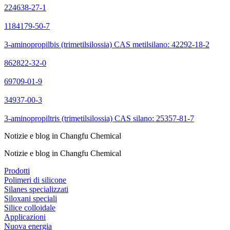
224638-27-1
1184179-50-7
3-aminopropilbis (trimetilsilossia) CAS metilsilano: 42292-18-2
862822-32-0
69709-01-9
34937-00-3
3-aminopropiltris (trimetilsilossia) CAS silano: 25357-81-7
Notizie e blog in Changfu Chemical
Notizie e blog in Changfu Chemical
Prodotti
Polimeri di silicone
Silanes specializzati
Siloxani speciali
Silice colloidale
Applicazioni
Nuova energia