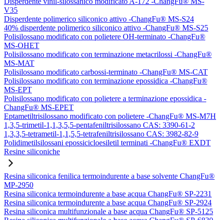
Disperdente vinil-silossanico modificato A-172 -ChangFu® MS-
V35
Disperdente polimerico siliconico attivo -ChangFu® MS-S24
40% disperdente polimerico siliconico attivo -ChangFu® MS-S25
Polisilossano modificato con polietere OH-terminato -ChangFu®
MS-OHET
Polisilossano modificato con terminazione metacrilossi -ChangFu®
MS-MAT
Polisilossano modificato carbossi-terminato -ChangFu® MS-CAT
Polisilossano modificato con terminazione epossidica -ChangFu®
MS-EPT
Polisilossano modificato con polietere a terminazione epossidica -
ChangFu® MS-EPET
Eptametiltrisilossano modificato con polietere -ChangFu® MS-M7H
1,3,5-trimetil-1,1,3,5,5-pentafeniltrisilossano CAS: 3390-61-2
1,3,3,5-tetrametil-1,1,5,5-tetrafeniltrisilossano CAS: 3982-82-9
Polidimetilsilossani epossicicloesiletil terminati -ChangFu® EXDT
Resine siliconiche
Resina siliconica fenilica termoindurente a base solvente ChangFu®
MP-2950
Resina siliconica termoindurente a base acqua ChangFu® SP-2231
Resina siliconica termoindurente a base acqua ChangFu® SP-2924
Resina siliconica multifunzionale a base acqua ChangFu® SP-5125