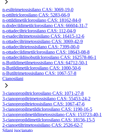
n-esiltrimetossisilano CAS: 3069-19-0
n-ottiltriclorosilano CAS: 5283-66-9
n-ottildimetilclorosilano CAS: 18162-84-0
n-dodecildimetilclorosilano CAS: 66604-31-7
n-ottadeciltriclorosilano CAS: 112-04-9
n-esadeciltrimetossisilano CAS: 16415-12-6
n-ottadeciltrimetossisilano CAS: 3069-42-9
n-ottadeciltrietossisilano CAS: 7399-00-0
n-ottadecildimetilclorosilano CAS: 18643-08-8
n-ottadecildiisobutilclorosilano CAS: 162578-86-1
n-Butildimetilmetossisilano CAS: 64712-50-1
n-Butildimetilclorosilano CAS: 1000-50-6
n-Butiltrimetossisilano CAS: 1067-57-8
Cianosilani
3-cianopropiltriclorosilano CAS: 1071-27-8
3-cianopropiltrimetossisilano CAS: 55453-24-2
3-cianopropiltrietossisilano CAS: 1067-47-6
3-cianopropilmetildiclorosilano CAS: 1190-16-5
3-cianopropilmetildimetossisilano CAS: 153723-40-1
3-cianopropildimetilclorosilano CAS: 18156-15-5
2-cianoetiltrimetossisilano CAS: 2526-62-7
Silani isocianato