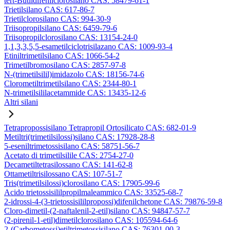
tert-Butildifenilclorosilano CAS: 58479-61-1
Trietilsilano CAS: 617-86-7
Trietilclorosilano CAS: 994-30-9
Triisopropilsilano CAS: 6459-79-6
Triisopropilclorosilano CAS: 13154-24-0
1,1,3,3,5,5-esametilciclotrisilazano CAS: 1009-93-4
Etiniltrimetilsilano CAS: 1066-54-2
Trimetilbromosilano CAS: 2857-97-8
N-(trimetilsilil)imidazolo CAS: 18156-74-6
Clorometiltrimetilsilano CAS: 2344-80-1
N-trimetilsililacetammide CAS: 13435-12-6
Altri silani
Tetrapropossisilano Tetrapropil Ortosilicato CAS: 682-01-9
Metiltri(trimetilsilossi)silano CAS: 17928-28-8
5-eseniltrimetossisilano CAS: 58751-56-7
Acetato di trimetilsilile CAS: 2754-27-0
Decametiltetrasilossano CAS: 141-62-8
Ottametiltrisilossano CAS: 107-51-7
Tris(trimetilsilossi)clorosilano CAS: 17905-99-6
Acido trietossisililpropilmaleammico CAS: 33525-68-7
2-idrossi-4-(3-trietossisililpropossi)difenilchetone CAS: 79876-59-8
Cloro-dimetil-(2-naftalenil-2-etil)silano CAS: 94847-57-7
(2-pirenil-1-etil)dimetilclorosilano CAS: 105594-64-6
2-(Carbometossi)etiltrimetossisilano CAS: 76301-00-3