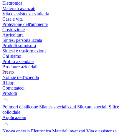
Elettronica
Materiali avanzati
Vita e assistenza sanitaria
Casa e vita
Protezione dell'ambiente
Costruzione
Agricoltura
Sintesi personalizzata
Prodotti su misura
Sintesi e trasformazione
Chi siamo
Profilo aziendale
Brochure aziendali
Presto
Notizie dell'azienda
Il blog
Contattateci
Prodotti
Polimeri di silicone
Silanes specializzati
Siloxani speciali
Silice
colloidale
Applicazioni
Nuova energia
Elettronica
Materiali avanzati
Vita e assistenza