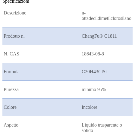
Specificazioni
Descrizione
n-
ottadecildimetilclorosilano
Prodotto n.
ChangFu® C1811
N. CAS
18643-08-8
Formula
C20H43ClSi
Purezza
minimo 95%
Colore
Incolore
Aspetto
Liquido trasparente o
solido