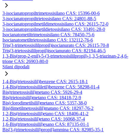
3-isocianatopropiltrimetossisilano CAS: 15396-00-6
3-isocianatopropiltrietossisilano CAS: 24801-88-5
3-isocianatopropilmetildimetossisilano CAS: 26115-72-0
3-isocianatopropilmetildietossisilano CAS: 33491-28-0
Isocianatometiltrimetossisilano CAS: 78450-75-6
Isocianatometiltrietossisilano CAS: 132112-76-6
Tris(3-trimetossisililpropil)isocianurato CAS: 26115-70-8
Tris(3-trietossisililpropil)isocianurato CAS: 82194-46-5
1,3-Bis(prop-2-enil)-5-(3-trimetossisililpropil)-1,3,5-triazinan-2,4,6-
trione CAS: 26903-80-0
Silani dipodali
1,4-Bis(trietossisilil)benzene CAS: 2615-18-1
1,4-Bis(trimetossisililetil)benzene CAS: 58298-01-4
Bis(trimetossisilil)metano CAS: 5926-29-4
Bis(trietossisilil)metano CAS: 18418-72-9
Bis(clorodimetilsilil)metano CAS: 5357-38-0
Bis(dimetilmetossisilil)matano CAS: 18297-76-2
1,2-Bis(trimetossisilil)etano CAS: 18406-41-2
1,2-Bis(trietossisilil)etano CAS: 16068-37-4
1,6-Bis(trimetossisilil)esano CAS: 87135-01-1
Bis[3-(trimetossisilil)propil]ammina CAS: 82985-35-1