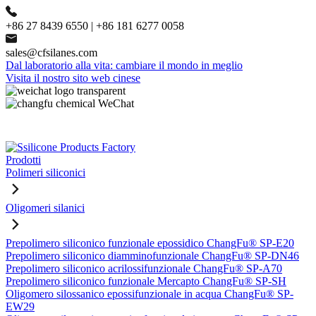
+86 27 8439 6550 | +86 181 6277 0058
sales@cfsilanes.com
Dal laboratorio alla vita: cambiare il mondo in meglio
Visita il nostro sito web cinese
Prodotti
Polimeri siliconici
Oligomeri silanici
Prepolimero siliconico funzionale epossidico ChangFu® SP-E20
Prepolimero siliconico diamminofunzionale ChangFu® SP-DN46
Prepolimero siliconico acrilossifunzionale ChangFu® SP-A70
Prepolimero siliconico funzionale Mercapto ChangFu® SP-SH
Oligomero silossanico epossifunzionale in acqua ChangFu® SP-
EW29