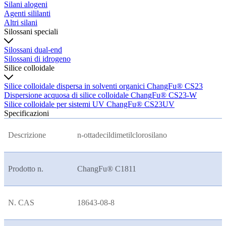
Silani alogeni
Agenti sililanti
Altri silani
Silossani speciali
Silossani dual-end
Silossani di idrogeno
Silice colloidale
Silice colloidale dispersa in solventi organici ChangFu® CS23
Dispersione acquosa di silice colloidale ChangFu® CS23-W
Silice colloidale per sistemi UV ChangFu® CS23UV
Specificazioni
Descrizione
n-ottadecildimetilclorosilano
Prodotto n.
ChangFu® C1811
N. CAS
18643-08-8