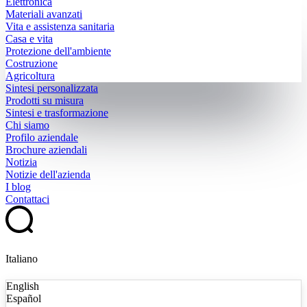
Elettronica
Materiali avanzati
Vita e assistenza sanitaria
Casa e vita
Protezione dell'ambiente
Costruzione
Agricoltura
Sintesi personalizzata
Prodotti su misura
Sintesi e trasformazione
Chi siamo
Profilo aziendale
Brochure aziendali
Notizia
Notizie dell'azienda
I blog
Contattaci
Italiano
English
Español