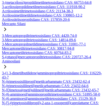
3-(metacrilossi)propildimetilmetossisilano CAS: 66753-64-8
3-acrilossipropildimetilmetossisilano CAS: 111918-90-2
Acrilossimetiltrimetossisilano CAS: 21134-38-3
Acrilossimetilmetildimetossisilano CAS: 130865-12-2
Acrilossitriisopropilsilano CAS: 157859-20-6
Mercapto Silani
3-Mercaptopropiltrimetossisilano CAS: 4420-74-0
3-Mercaptopropiltrietossisilano CAS: 14814-09-6
3-Mercaptopropilmetildimetossisilano CAS: 31001-77-1
Mercaptometiltrimetossisilano CAS: 30817-94-8
Mercaptometiltrietossisilano CAS: 60764-83-2
S-(ottanoil)mercaptopropiltrietossisilano CAS: 220727-26-4
Aminosilani
3-(1,3-dimetilbutilidene)amminopropiltrietossisilano CAS: 116229-
43-7
N-(trimetossisililpropil)metilcarbammato CAS: 23432-62-4
N-(trimetossisililmetil)metilcarbammato CAS: 23432-64-6
N-[Dimetossi(metil)sililmetil]metilcarbammato CAS: 23432-65-7
N-(6-amminoesil)amminopropiltrimetossisilano CAS: 51895-58-0
N-(6-amminoesil)amminometiltrietossisilano CAS: 15129-36-9
N-[5-(trimetossisililpropil)-2-aza-1-ossopentil]caprolattame CAS: