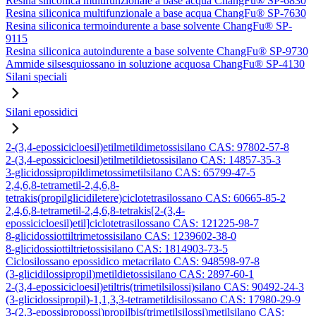
Resina siliconica multifunzionale a base acqua ChangFu® SP-6830
Resina siliconica multifunzionale a base acqua ChangFu® SP-7630
Resina siliconica termoindurente a base solvente ChangFu® SP-
9115
Resina siliconica autoindurente a base solvente ChangFu® SP-9730
Ammide silsesquiossano in soluzione acquosa ChangFu® SP-4130
Silani speciali
Silani epossidici
2-(3,4-epossicicloesil)etilmetildimetossisilano CAS: 97802-57-8
2-(3,4-epossicicloesil)etilmetildietossisilano CAS: 14857-35-3
3-glicidossipropildimetossimetilsilano CAS: 65799-47-5
2,4,6,8-tetrametil-2,4,6,8-
tetrakis(propilglicidiletere)ciclotetrasilossano CAS: 60665-85-2
2,4,6,8-tetrametil-2,4,6,8-tetrakis[2-(3,4-
epossicicloesil)etil]ciclotetrasilossano CAS: 121225-98-7
8-glicidossiottiltrimetossisilano CAS: 1239602-38-0
8-glicidossiottiltrietossisilano CAS: 1814903-73-5
Ciclosilossano epossidico metacrilato CAS: 948598-97-8
(3-glicidilossipropil)metildietossisilano CAS: 2897-60-1
2-(3,4-epossicicloesil)etiltris(trimetilsilossi)silano CAS: 90492-24-3
(3-glicidossipropil)-1,1,3,3-tetrametildisilossano CAS: 17980-29-9
3-(2,3-epossipropossi)propilbis(trimetilsilossi)metilsilano CAS: