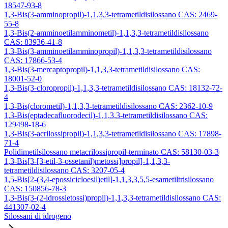
18547-93-8
1,3-Bis(3-amminopropil)-1,1,3,3-tetrametildisilossano CAS: 2469-
55-8
1,3-Bis(2-amminoetilamminometil)-1,1,3,3-tetrametildisilossano
CAS: 83936-41-8
1,3-Bis(3-amminoetilamminopropil)-1,1,3,3-tetrametildisilossano
CAS: 17866-53-4
1,3-Bis(3-mercaptopropil)-1,1,3,3-tetrametildisilossano CAS:
18001-52-0
1,3-Bis(3-cloropropil)-1,1,3,3-tetrametildisilossano CAS: 18132-72-
4
1,3-Bis(clorometil)-1,1,3,3-tetrametildisilossano CAS: 2362-10-9
1,3-Bis(eptadecafluorodecil)-1,1,3,3-tetrametildisilossano CAS:
129498-18-6
1,3-Bis(3-acrilossipropil)-1,1,3,3-tetrametildisilossano CAS: 17898-
71-4
Polidimetilsilossano metacrilossipropil-terminato CAS: 58130-03-3
1,3-Bis[3-[3-etil-3-ossetanil)metossi]propil]-1,1,3,3-
tetrametildisilossano CAS: 3207-05-4
1,5-Bis[2-(3,4-epossicicloesil)etil]-1,1,3,3,5,5-esametiltrisilossano
CAS: 150856-78-3
1,3-Bis(3-(2-idrossietossi)propil)-1,1,3,3-tetrametildisilossano CAS:
441307-02-4
Silossani di idrogeno