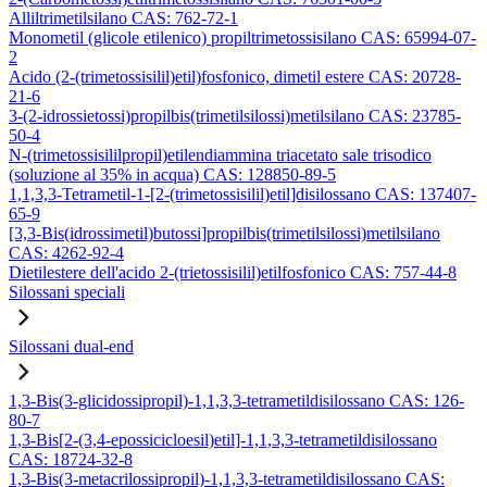
Alliltrimetilsilano CAS: 762-72-1
Monometil (glicole etilenico) propiltrimetossisilano CAS: 65994-07-
2
Acido (2-(trimetossisilil)etil)fosfonico, dimetil estere CAS: 20728-
21-6
3-(2-idrossietossi)propilbis(trimetilsilossi)metilsilano CAS: 23785-
50-4
N-(trimetossisililpropil)etilendiammina triacetato sale trisodico
(soluzione al 35% in acqua) CAS: 128850-89-5
1,1,3,3-Tetrametil-1-[2-(trimetossisilil)etil]disilossano CAS: 137407-
65-9
[3,3-Bis(idrossimetil)butossi]propilbis(trimetilsilossi)metilsilano
CAS: 4262-92-4
Dietilestere dell'acido 2-(trietossisilil)etilfosfonico CAS: 757-44-8
Silossani speciali
Silossani dual-end
1,3-Bis(3-glicidossipropil)-1,1,3,3-tetrametildisilossano CAS: 126-
80-7
1,3-Bis[2-(3,4-epossicicloesil)etil]-1,1,3,3-tetrametildisilossano
CAS: 18724-32-8
1,3-Bis(3-metacrilossipropil)-1,1,3,3-tetrametildisilossano CAS: