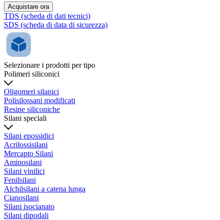
Acquistare ora
TDS (scheda di dati tecnici)
SDS (scheda di data di sicurezza)
Selezionare i prodotti per tipo
Polimeri siliconici
Oligomeri silanici
Polisilossani modificati
Resine siliconiche
Silani speciali
Silani epossidici
Acrilossisilani
Mercapto Silani
Aminosilani
Silani vinilici
Fenilsilani
Alchilsilani a catena lunga
Cianosilani
Silani isocianato
Silani dipodali