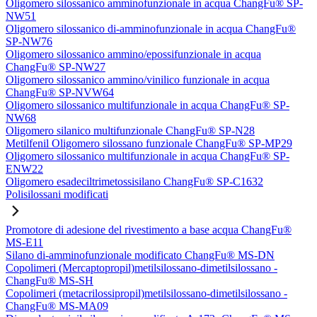
Oligomero silossanico amminofunzionale in acqua ChangFu® SP-
NW51
Oligomero silossanico di-amminofunzionale in acqua ChangFu®
SP-NW76
Oligomero silossanico ammino/epossifunzionale in acqua
ChangFu® SP-NW27
Oligomero silossanico ammino/vinilico funzionale in acqua
ChangFu® SP-NVW64
Oligomero silossanico multifunzionale in acqua ChangFu® SP-
NW68
Oligomero silanico multifunzionale ChangFu® SP-N28
Metilfenil Oligomero silossano funzionale ChangFu® SP-MP29
Oligomero silossanico multifunzionale in acqua ChangFu® SP-
ENW22
Oligomero esadeciltrimetossisilano ChangFu® SP-C1632
Polisilossani modificati
Promotore di adesione del rivestimento a base acqua ChangFu®
MS-E11
Silano di-amminofunzionale modificato ChangFu® MS-DN
Copolimeri (Mercaptopropil)metilsilossano-dimetilsilossano -
ChangFu® MS-SH
Copolimeri (metacrilossipropil)metilsilossano-dimetilsilossano -
ChangFu® MS-MA09