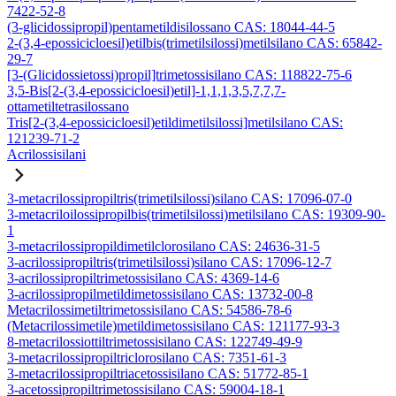
7422-52-8
(3-glicidossipropil)pentametildisilossano CAS: 18044-44-5
2-(3,4-epossicicloesil)etilbis(trimetilsilossi)metilsilano CAS: 65842-
29-7
[3-(Glicidossietossi)propil]trimetossisilano CAS: 118822-75-6
3,5-Bis[2-(3,4-epossicicloesil)etil]-1,1,1,3,5,7,7,7-
ottametiltetrasilossano
Tris[2-(3,4-epossicicloesil)etildimetilsilossi]metilsilano CAS:
121239-71-2
Acrilossisilani
3-metacrilossipropiltris(trimetilsilossi)silano CAS: 17096-07-0
3-metacriloilossipropilbis(trimetilsilossi)metilsilano CAS: 19309-90-
1
3-metacrilossipropildimetilclorosilano CAS: 24636-31-5
3-acrilossipropiltris(trimetilsilossi)silano CAS: 17096-12-7
3-acrilossipropiltrimetossisilano CAS: 4369-14-6
3-acrilossipropilmetildimetossisilano CAS: 13732-00-8
Metacrilossimetiltrimetossisilano CAS: 54586-78-6
(Metacrilossimetile)metildimetossisilano CAS: 121177-93-3
8-metacrilossiottiltrimetossisilano CAS: 122749-49-9
3-metacrilossipropiltriclorosilano CAS: 7351-61-3
3-metacrilossipropiltriacetossisilano CAS: 51772-85-1
3-acetossipropiltrimetossisilano CAS: 59004-18-1