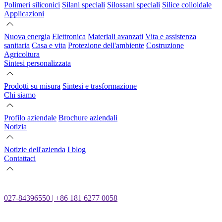
Polimeri siliconici
Silani speciali
Silossani speciali
Silice colloidale
Applicazioni
Nuova energia
Elettronica
Materiali avanzati
Vita e assistenza
sanitaria
Casa e vita
Protezione dell'ambiente
Costruzione
Agricoltura
Sintesi personalizzata
Prodotti su misura
Sintesi e trasformazione
Chi siamo
Profilo aziendale
Brochure aziendali
Notizia
Notizie dell'azienda
I blog
Contattaci
027-84396550 | +86 181 6277 0058