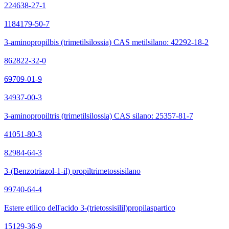
224638-27-1
1184179-50-7
3-aminopropilbis (trimetilsilossia) CAS metilsilano: 42292-18-2
862822-32-0
69709-01-9
34937-00-3
3-aminopropiltris (trimetilsilossia) CAS silano: 25357-81-7
41051-80-3
82984-64-3
3-(Benzotriazol-1-il) propiltrimetossisilano
99740-64-4
Estere etilico dell'acido 3-(trietossisilil)propilaspartico
15129-36-9