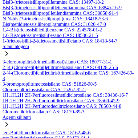
Bis[3-(trietossisilil)propil]ammina CAS: 13497-18-2
Bis[3-(trimetossisilil)propil]etilendiammina CAS: 68845-16-9
Bis[3-(trietossisilil)propil]etilendiammina CAS: 30858-91-4
N,N-bis (3-trimetossisililpropil)urea CAS: 18418-53-6
Bis(metildietossisililpropil)ammina CAS: 31020-47-0
1,4-Bis(trietossisililetil)benzene CAS: 224578-01-2
1,6-Bis(dietossimetilsilil)esano CAS: 18536-21-5
1-(trietossisilil)-2-(dietossimetilsilil)etano CAS: 18418-54-7
Silani alogeni
3-cloropropiltris(trimetilsililossi)silano CAS: 18077-31-1
2-[4-(Clorometil)fenil]etiltrimetossisilano CAS: 68128-25-6
2-[4-(Clorometil)fenil]etiltris(trimetilsilossi)silano CAS: 167426-89-
3
3-bromopropiltrimetossisilano CAS: 51826-90-5
Clorometiltrietossisilano CAS: 15267-95-5
1H,1H,2H,2H-Perfluoroesilmetildiclorosilano CAS: 38436-16-7
1H,1H,2H,2H-Perfluoroottiltriclorosilano CAS: 78560-45-9
1H,1H,2H,2H-Perfluorodeciltriclorosilano CAS: 78560-44-8
Clorometildiclorosilano CAS: 18170-89-3
Agenti sililanti
tert-Butildimetilclorosilano CAS: 18162-48-6