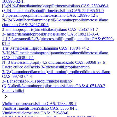
106996-32-1
[3-(N,N-Dimetilammino)propil]trimetossisilano CAS: 2530-86-1
(3-(N-etilammino)isobutil)trimetossisilano CAS: 227085-51-0
3-piperazinopropilmetildimetossisilano CAS: 128996-12-3
N-[2-(N-vinilbenzilammino)etil]-3-amminopropiltrimetossisilano
cloridrato CAS: 34937-00-3
3-amminopropiltris(trimetilsilossi)silano CAS: 25357-81-7
3-(metacrilammidopropil)trietossisilano CAS: 109213-85-6
1,1,3,3-tetrametil-2-(3-(trimetossisilil)propil)guanidina CAS: 69709-
01-9
Tris[3-(trietossisilil)propil]ammina CAS: 18784-74-2
3-(N,N-Dimetilamminopropil)amminopropilmetildimetossisilano
CAS: 224638-27-1
N-(3-trietossisililpropil)-4,5-diidroimidazolo CAS: 58068-97-6
Estere etilico dell'acido 3-(trietossisilil)propilaspartico
3-[2-(2-amminoetilammino)etilammino]propilmetildimetossisilano
CAS: 99740-64-4
3-(Benzotriazol-1-il) propiltrimetossisilano
(N,N-dietil-3-amminopropil)trimetossisilano CAS: 41051-80-3
Silani vinilici
Viniltriisopropenossisilano CAS: 15332-99-7
Viniltris(trimetilsilossi)silano CAS: 5356-84-3
Vinildimetilclorosilano CAS: 1719-58-0