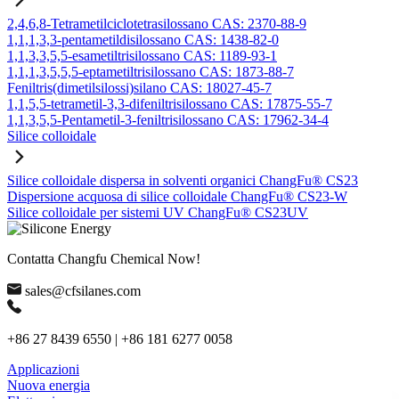
2,4,6,8-Tetrametilciclotetrasilossano CAS: 2370-88-9
1,1,1,3,3-pentametildisilossano CAS: 1438-82-0
1,1,3,3,5,5-esametiltrisilossano CAS: 1189-93-1
1,1,1,3,5,5,5-eptametiltrisilossano CAS: 1873-88-7
Feniltris(dimetilsilossi)silano CAS: 18027-45-7
1,1,5,5-tetrametil-3,3-difeniltrisilossano CAS: 17875-55-7
1,1,3,5,5-Pentametil-3-feniltrisilossano CAS: 17962-34-4
Silice colloidale
Silice colloidale dispersa in solventi organici ChangFu® CS23
Dispersione acquosa di silice colloidale ChangFu® CS23-W
Silice colloidale per sistemi UV ChangFu® CS23UV
Contatta Changfu Chemical Now!
sales@cfsilanes.com
+86 27 8439 6550 | +86 181 6277 0058
Applicazioni
Nuova energia