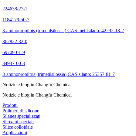
224638-27-1
1184179-50-7
3-aminopropilbis (trimetilsilossia) CAS metilsilano: 42292-18-2
862822-32-0
69709-01-9
34937-00-3
3-aminopropiltris (trimetilsilossia) CAS silano: 25357-81-7
Notizie e blog in Changfu Chemical
Notizie e blog in Changfu Chemical
Prodotti
Polimeri di silicone
Silanes specializzati
Siloxani speciali
Silice colloidale
Applicazioni