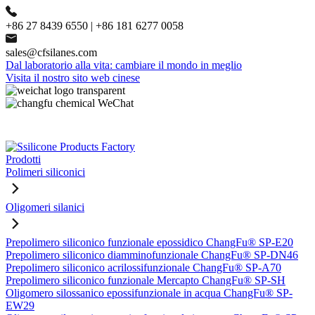
+86 27 8439 6550 | +86 181 6277 0058
sales@cfsilanes.com
Dal laboratorio alla vita: cambiare il mondo in meglio
Visita il nostro sito web cinese
Prodotti
Polimeri siliconici
Oligomeri silanici
Prepolimero siliconico funzionale epossidico ChangFu® SP-E20
Prepolimero siliconico diamminofunzionale ChangFu® SP-DN46
Prepolimero siliconico acrilossifunzionale ChangFu® SP-A70
Prepolimero siliconico funzionale Mercapto ChangFu® SP-SH
Oligomero silossanico epossifunzionale in acqua ChangFu® SP-
EW29