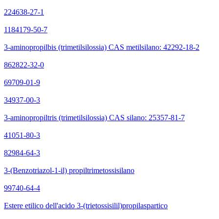
224638-27-1
1184179-50-7
3-aminopropilbis (trimetilsilossia) CAS metilsilano: 42292-18-2
862822-32-0
69709-01-9
34937-00-3
3-aminopropiltris (trimetilsilossia) CAS silano: 25357-81-7
41051-80-3
82984-64-3
3-(Benzotriazol-1-il) propiltrimetossisilano
99740-64-4
Estere etilico dell'acido 3-(trietossisilil)propilaspartico