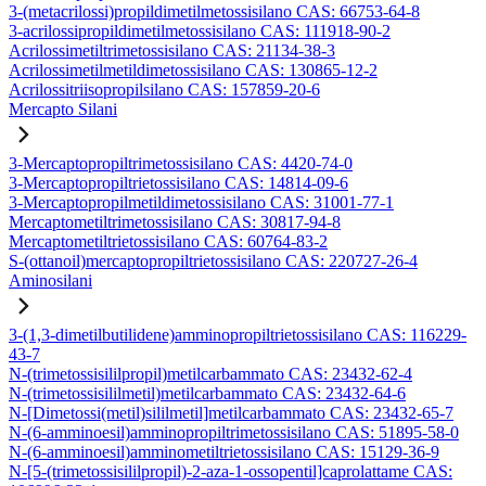
3-(metacrilossi)propildimetilmetossisilano CAS: 66753-64-8
3-acrilossipropildimetilmetossisilano CAS: 111918-90-2
Acrilossimetiltrimetossisilano CAS: 21134-38-3
Acrilossimetilmetildimetossisilano CAS: 130865-12-2
Acrilossitriisopropilsilano CAS: 157859-20-6
Mercapto Silani
3-Mercaptopropiltrimetossisilano CAS: 4420-74-0
3-Mercaptopropiltrietossisilano CAS: 14814-09-6
3-Mercaptopropilmetildimetossisilano CAS: 31001-77-1
Mercaptometiltrimetossisilano CAS: 30817-94-8
Mercaptometiltrietossisilano CAS: 60764-83-2
S-(ottanoil)mercaptopropiltrietossisilano CAS: 220727-26-4
Aminosilani
3-(1,3-dimetilbutilidene)amminopropiltrietossisilano CAS: 116229-
43-7
N-(trimetossisililpropil)metilcarbammato CAS: 23432-62-4
N-(trimetossisililmetil)metilcarbammato CAS: 23432-64-6
N-[Dimetossi(metil)sililmetil]metilcarbammato CAS: 23432-65-7
N-(6-amminoesil)amminopropiltrimetossisilano CAS: 51895-58-0
N-(6-amminoesil)amminometiltrietossisilano CAS: 15129-36-9
N-[5-(trimetossisililpropil)-2-aza-1-ossopentil]caprolattame CAS: