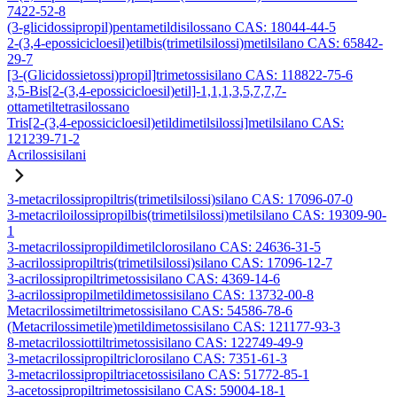
7422-52-8
(3-glicidossipropil)pentametildisilossano CAS: 18044-44-5
2-(3,4-epossicicloesil)etilbis(trimetilsilossi)metilsilano CAS: 65842-
29-7
[3-(Glicidossietossi)propil]trimetossisilano CAS: 118822-75-6
3,5-Bis[2-(3,4-epossicicloesil)etil]-1,1,1,3,5,7,7,7-
ottametiltetrasilossano
Tris[2-(3,4-epossicicloesil)etildimetilsilossi]metilsilano CAS:
121239-71-2
Acrilossisilani
3-metacrilossipropiltris(trimetilsilossi)silano CAS: 17096-07-0
3-metacriloilossipropilbis(trimetilsilossi)metilsilano CAS: 19309-90-
1
3-metacrilossipropildimetilclorosilano CAS: 24636-31-5
3-acrilossipropiltris(trimetilsilossi)silano CAS: 17096-12-7
3-acrilossipropiltrimetossisilano CAS: 4369-14-6
3-acrilossipropilmetildimetossisilano CAS: 13732-00-8
Metacrilossimetiltrimetossisilano CAS: 54586-78-6
(Metacrilossimetile)metildimetossisilano CAS: 121177-93-3
8-metacrilossiottiltrimetossisilano CAS: 122749-49-9
3-metacrilossipropiltriclorosilano CAS: 7351-61-3
3-metacrilossipropiltriacetossisilano CAS: 51772-85-1
3-acetossipropiltrimetossisilano CAS: 59004-18-1