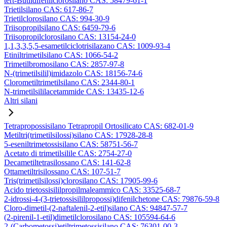
tert-Butildifenilclorosilano CAS: 58479-61-1
Trietilsilano CAS: 617-86-7
Trietilclorosilano CAS: 994-30-9
Triisopropilsilano CAS: 6459-79-6
Triisopropilclorosilano CAS: 13154-24-0
1,1,3,3,5,5-esametilciclotrisilazano CAS: 1009-93-4
Etiniltrimetilsilano CAS: 1066-54-2
Trimetilbromosilano CAS: 2857-97-8
N-(trimetilsilil)imidazolo CAS: 18156-74-6
Clorometiltrimetilsilano CAS: 2344-80-1
N-trimetilsililacetammide CAS: 13435-12-6
Altri silani
Tetrapropossisilano Tetrapropil Ortosilicato CAS: 682-01-9
Metiltri(trimetilsilossi)silano CAS: 17928-28-8
5-eseniltrimetossisilano CAS: 58751-56-7
Acetato di trimetilsilile CAS: 2754-27-0
Decametiltetrasilossano CAS: 141-62-8
Ottametiltrisilossano CAS: 107-51-7
Tris(trimetilsilossi)clorosilano CAS: 17905-99-6
Acido trietossisililpropilmaleammico CAS: 33525-68-7
2-idrossi-4-(3-trietossisililpropossi)difenilchetone CAS: 79876-59-8
Cloro-dimetil-(2-naftalenil-2-etil)silano CAS: 94847-57-7
(2-pirenil-1-etil)dimetilclorosilano CAS: 105594-64-6
2-(Carbometossi)etiltrimetossisilano CAS: 76301-00-3