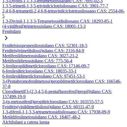
1,3-Divinil-1,1,3,3-tetrametildisilazano CAS: 7691-02-3
1,3,5-trimetil-1,3,5-trivinilciclotrisilossano CAS: 3901-77-7
2,4,6,8-tetrametil-2,4,6,8-tetravinilciclotetrasilossano CAS: 2554-06-
5
1,3-Divinil-1,1,3,3-Tetrametossidisilossano CAS: 18293-85-1
(4-vinilfenil)trimetossisilano CAS: 18001-13-3
Fenilsilani
Feniltrisisopropenilossisilano CAS: 52301-18-5
Feniltris(trimetilsilossi)silano CAS: 2116-84-9
Metilfenildimetossisilano CAS: 3027-21-2
Metilfenildietossisilano CAS: 775-56-4
3-fenilpropildimetilclorosilano CAS: 17146-09-7
6-fenilesiltriclorosilano CAS: 18035-33-1
6-fenilesildimetilclorosilano CAS: 97451-53-1
3-(Pentabromofenilmetossi)propildimetilclorosilano CAS: 166546-
37-8
Clorodimetil[3-(2,3,4,5,6-pentafluorofenil)propil]silano CAS:
157499-19-9
3-(p-metossifenil)propiltriclorosilano CAS: 163155-57-5
Feniltris(vinildimetilsilossi)silano CAS: 60111-47-9
1,3-difenil-1,1,3,3-tetrametossidisilossano CAS: 17938-09-9
Metildifenilmetossisilano CAS: 18407-48-2
Alchilsilani a catena lunga