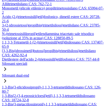
Alliltrimetilsilano CAS: 762-72-1
Monometil (glicole etilenico) propiltrimetossisilano CAS: 65994-07-
2
Acido (2-(trimetossisilil)etil)fosfonico, dimetil estere CAS: 20728-
21-6
3-(2-idrossietossi)propilbis(trimetilsilossi)metilsilano CAS: 23785-
50-4
N-(trimetossisililpropil)etilendiammina triacetato sale trisodico
(soluzione al 35% in acqua) CAS: 128850-89-5
1,1,3,3-Tetrametil-1-[2-(trimetossisilil)etil]disilossano CAS: 137407-
65-9
[3,3-Bis(idrossimetil)butossi]propilbis(trimetilsilossi)metilsilano
CAS: 4262-92-4
Dietilestere dell'acido 2-(trietossisilil)etilfosfonico CAS: 757-44-8
Silossani speciali
Silossani dual-end
1,3-Bis(3-glicidossipropil)-1,1,3,3-tetrametildisilossano CAS: 126-
80-7
1,3-Bis[2-(3,4-epossicicloesil)etil]-1,1,3,3-tetrametildisilossano
CAS: 18724-32-8
1,3-Bis(3-metacrilossipropil)-1,1,3,3-tetrametildisilossano CAS: