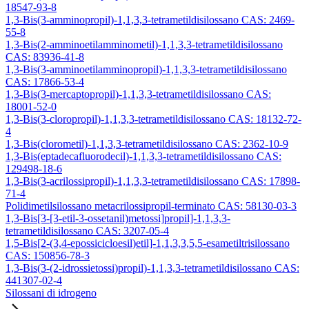
18547-93-8
1,3-Bis(3-amminopropil)-1,1,3,3-tetrametildisilossano CAS: 2469-
55-8
1,3-Bis(2-amminoetilamminometil)-1,1,3,3-tetrametildisilossano
CAS: 83936-41-8
1,3-Bis(3-amminoetilamminopropil)-1,1,3,3-tetrametildisilossano
CAS: 17866-53-4
1,3-Bis(3-mercaptopropil)-1,1,3,3-tetrametildisilossano CAS:
18001-52-0
1,3-Bis(3-cloropropil)-1,1,3,3-tetrametildisilossano CAS: 18132-72-
4
1,3-Bis(clorometil)-1,1,3,3-tetrametildisilossano CAS: 2362-10-9
1,3-Bis(eptadecafluorodecil)-1,1,3,3-tetrametildisilossano CAS:
129498-18-6
1,3-Bis(3-acrilossipropil)-1,1,3,3-tetrametildisilossano CAS: 17898-
71-4
Polidimetilsilossano metacrilossipropil-terminato CAS: 58130-03-3
1,3-Bis[3-[3-etil-3-ossetanil)metossi]propil]-1,1,3,3-
tetrametildisilossano CAS: 3207-05-4
1,5-Bis[2-(3,4-epossicicloesil)etil]-1,1,3,3,5,5-esametiltrisilossano
CAS: 150856-78-3
1,3-Bis(3-(2-idrossietossi)propil)-1,1,3,3-tetrametildisilossano CAS:
441307-02-4
Silossani di idrogeno