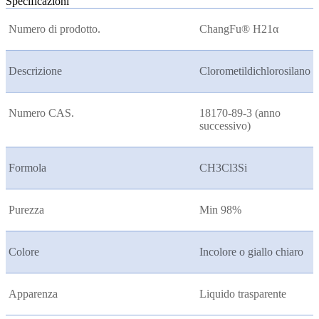
Specificazioni
Numero di prodotto.
ChangFu® H21
α
Descrizione
Clorometildichlorosilano
Numero CAS.
18170-89-3 (anno
successivo)
Formola
CH3Cl3Si
Purezza
Min 98%
Colore
Incolore o giallo chiaro
Apparenza
Liquido trasparente