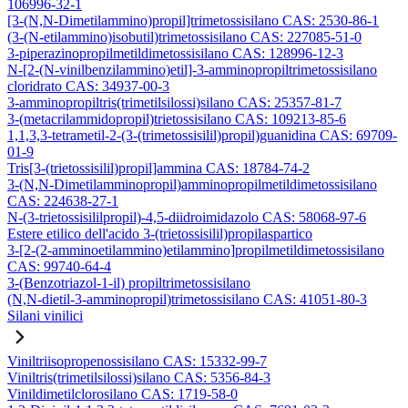
106996-32-1
[3-(N,N-Dimetilammino)propil]trimetossisilano CAS: 2530-86-1
(3-(N-etilammino)isobutil)trimetossisilano CAS: 227085-51-0
3-piperazinopropilmetildimetossisilano CAS: 128996-12-3
N-[2-(N-vinilbenzilammino)etil]-3-amminopropiltrimetossisilano
cloridrato CAS: 34937-00-3
3-amminopropiltris(trimetilsilossi)silano CAS: 25357-81-7
3-(metacrilammidopropil)trietossisilano CAS: 109213-85-6
1,1,3,3-tetrametil-2-(3-(trimetossisilil)propil)guanidina CAS: 69709-
01-9
Tris[3-(trietossisilil)propil]ammina CAS: 18784-74-2
3-(N,N-Dimetilamminopropil)amminopropilmetildimetossisilano
CAS: 224638-27-1
N-(3-trietossisililpropil)-4,5-diidroimidazolo CAS: 58068-97-6
Estere etilico dell'acido 3-(trietossisilil)propilaspartico
3-[2-(2-amminoetilammino)etilammino]propilmetildimetossisilano
CAS: 99740-64-4
3-(Benzotriazol-1-il) propiltrimetossisilano
(N,N-dietil-3-amminopropil)trimetossisilano CAS: 41051-80-3
Silani vinilici
Viniltriisopropenossisilano CAS: 15332-99-7
Viniltris(trimetilsilossi)silano CAS: 5356-84-3
Vinildimetilclorosilano CAS: 1719-58-0