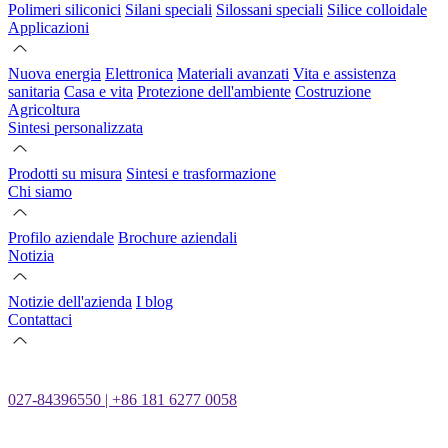
Polimeri siliconici
Silani speciali
Silossani speciali
Silice colloidale
Applicazioni
Nuova energia
Elettronica
Materiali avanzati
Vita e assistenza
sanitaria
Casa e vita
Protezione dell'ambiente
Costruzione
Agricoltura
Sintesi personalizzata
Prodotti su misura
Sintesi e trasformazione
Chi siamo
Profilo aziendale
Brochure aziendali
Notizia
Notizie dell'azienda
I blog
Contattaci
027-84396550 | +86 181 6277 0058