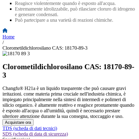
Reagisce violentemente quando è esposto all'acqua.
Estremamente idrolizzabile, può rilasciare cloruro di idrogeno
e generare condensati.
Può partecipare a una varietà di reazioni chimiche.
Home
/
Clorometildichlorosilano CAS: 18170-89-3
Clorometildichlorosilano CAS: 18170-89-
3
Changfu® H21a è un liquido trasparente che può causare gravi
irritazioni. come materia prima cruciale nell'industria chimica, è
impiegato principalmente nella sintesi di intermedi e polimeri di
silicio organico. è altamente reattivo e reagisce prontamente quando
è esposto all'acqua o all'umidità, quindi è necessario prestare
ulteriore attenzione durante la sua consegna, stoccaggio e uso.
Acquistare ora
TDS (scheda di dati tecnici)
SDS (scheda di data di sicurezza)