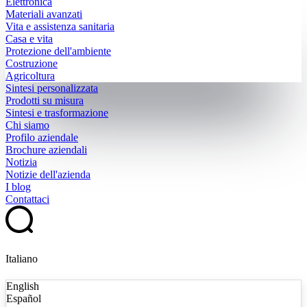
Elettronica
Materiali avanzati
Vita e assistenza sanitaria
Casa e vita
Protezione dell'ambiente
Costruzione
Agricoltura
Sintesi personalizzata
Prodotti su misura
Sintesi e trasformazione
Chi siamo
Profilo aziendale
Brochure aziendali
Notizia
Notizie dell'azienda
I blog
Contattaci
Italiano
English
Español