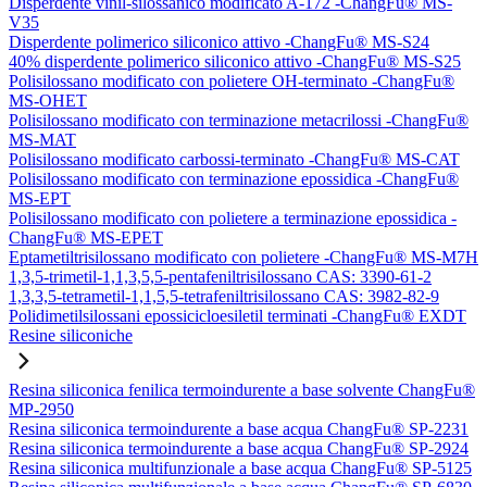
Disperdente vinil-silossanico modificato A-172 -ChangFu® MS-
V35
Disperdente polimerico siliconico attivo -ChangFu® MS-S24
40% disperdente polimerico siliconico attivo -ChangFu® MS-S25
Polisilossano modificato con polietere OH-terminato -ChangFu®
MS-OHET
Polisilossano modificato con terminazione metacrilossi -ChangFu®
MS-MAT
Polisilossano modificato carbossi-terminato -ChangFu® MS-CAT
Polisilossano modificato con terminazione epossidica -ChangFu®
MS-EPT
Polisilossano modificato con polietere a terminazione epossidica -
ChangFu® MS-EPET
Eptametiltrisilossano modificato con polietere -ChangFu® MS-M7H
1,3,5-trimetil-1,1,3,5,5-pentafeniltrisilossano CAS: 3390-61-2
1,3,3,5-tetrametil-1,1,5,5-tetrafeniltrisilossano CAS: 3982-82-9
Polidimetilsilossani epossicicloesiletil terminati -ChangFu® EXDT
Resine siliconiche
Resina siliconica fenilica termoindurente a base solvente ChangFu®
MP-2950
Resina siliconica termoindurente a base acqua ChangFu® SP-2231
Resina siliconica termoindurente a base acqua ChangFu® SP-2924
Resina siliconica multifunzionale a base acqua ChangFu® SP-5125