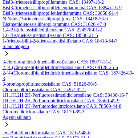
Bis[3-(trietossisilil)propil]ammina CAS: 13497-18-2
Bis[3-(trimetossisilil)propil]etilendiammina CAS: 68845-16-9
Bis[3-(trietossisilil)propil]etilendiammina CAS: 30858-91-4
N,N-bis (3-trimetossisililpropil)urea CAS: 18418-53-6
Bis(metildietossisililpropil)ammina CAS: 31020-47-0
1,4-Bis(trietossisililetil)benzene CAS: 224578-01-2
1,6-Bis(dietossimetilsilil)esano CAS: 18536-21-5
1-(trietossisilil)-2-(dietossimetilsilil)etano CAS: 18418-54-7
Silani alogeni
3-cloropropiltris(trimetilsililossi)silano CAS: 18077-31-1
2-[4-(Clorometil)fenil]etiltrimetossisilano CAS: 68128-25-6
2-[4-(Clorometil)fenil]etiltris(trimetilsilossi)silano CAS: 167426-89-
3
3-bromopropiltrimetossisilano CAS: 51826-90-5
Clorometiltrietossisilano CAS: 15267-95-5
1H,1H,2H,2H-Perfluoroesilmetildiclorosilano CAS: 38436-16-7
1H,1H,2H,2H-Perfluoroottiltriclorosilano CAS: 78560-45-9
1H,1H,2H,2H-Perfluorodeciltriclorosilano CAS: 78560-44-8
Clorometildiclorosilano CAS: 18170-89-3
Agenti sililanti
tert-Butildimetilclorosilano CAS: 18162-48-6