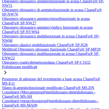
Oligomero silossanico amminofunzionale in acqua ChangFu® SP-
NW51
Oligomero silossanico di-amminofunzionale in acqua ChangFu®
SP-NW76
Oligomero silossanico ammino/epossifunzionale in acqua
ChangFu® SP-NW27
Oligomero silossanico ammino/vinilico funzionale in acqua
ChangFu® SP-NVW64
Oligomero silossanico multifunzionale in acqua ChangFu® SP-
NW68
Oligomero silanico multifunzionale ChangFu® SP-N28
Metilfenil Oligomero silossano funzionale ChangFu® SP-MP29
Oligomero silossanico multifunzionale in acqua ChangFu® SP-
ENW22
Oligomero esadeciltrimetossisilano ChangFu® SP-C1632
Polisilossani modificati
Promotore di adesione del rivestimento a base acqua ChangFu®
MS-E11
Silano di-amminofunzionale modificato ChangFu® MS-DN
Copolimeri (Mercaptopropil)metilsilossano-dimetilsilossano -
ChangFu® MS-SH
Copolimeri (metacrilossipropil)metilsilossano-dimetilsilossano -
ChangFu® MS-MA09