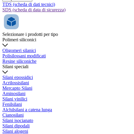
TDS (scheda di dati tecnici)
SDS (scheda di data di sicurezza)
Selezionare i prodotti per tipo
Polimeri siliconici
Oligomeri silanici
Polisilossani modificati
Resine siliconiche
Silani speciali
Silani epossidici
Acrilossisilani
Mercapto Silani
Aminosilani
Silani vinilici
Fenilsilani
Alchilsilani a catena lunga
Cianosilani
Silani isocianato
Silani dipodali
Silani alogeni