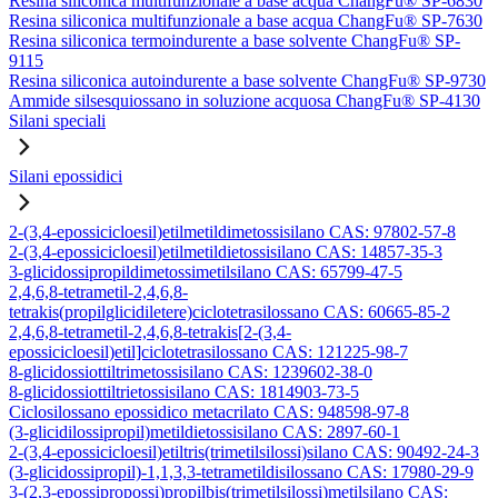
Resina siliconica multifunzionale a base acqua ChangFu® SP-6830
Resina siliconica multifunzionale a base acqua ChangFu® SP-7630
Resina siliconica termoindurente a base solvente ChangFu® SP-
9115
Resina siliconica autoindurente a base solvente ChangFu® SP-9730
Ammide silsesquiossano in soluzione acquosa ChangFu® SP-4130
Silani speciali
Silani epossidici
2-(3,4-epossicicloesil)etilmetildimetossisilano CAS: 97802-57-8
2-(3,4-epossicicloesil)etilmetildietossisilano CAS: 14857-35-3
3-glicidossipropildimetossimetilsilano CAS: 65799-47-5
2,4,6,8-tetrametil-2,4,6,8-
tetrakis(propilglicidiletere)ciclotetrasilossano CAS: 60665-85-2
2,4,6,8-tetrametil-2,4,6,8-tetrakis[2-(3,4-
epossicicloesil)etil]ciclotetrasilossano CAS: 121225-98-7
8-glicidossiottiltrimetossisilano CAS: 1239602-38-0
8-glicidossiottiltrietossisilano CAS: 1814903-73-5
Ciclosilossano epossidico metacrilato CAS: 948598-97-8
(3-glicidilossipropil)metildietossisilano CAS: 2897-60-1
2-(3,4-epossicicloesil)etiltris(trimetilsilossi)silano CAS: 90492-24-3
(3-glicidossipropil)-1,1,3,3-tetrametildisilossano CAS: 17980-29-9
3-(2,3-epossipropossi)propilbis(trimetilsilossi)metilsilano CAS: