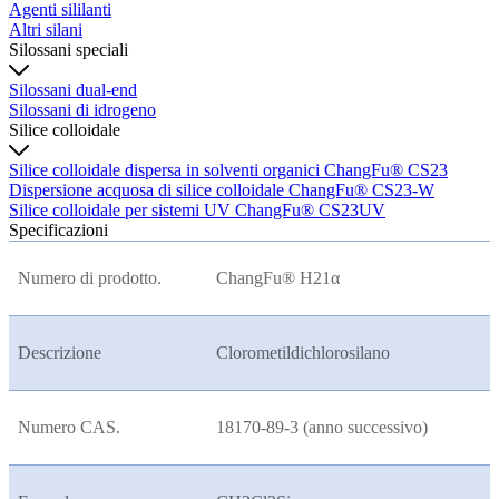
Agenti sililanti
Altri silani
Silossani speciali
Silossani dual-end
Silossani di idrogeno
Silice colloidale
Silice colloidale dispersa in solventi organici ChangFu® CS23
Dispersione acquosa di silice colloidale ChangFu® CS23-W
Silice colloidale per sistemi UV ChangFu® CS23UV
Specificazioni
Numero di prodotto.
ChangFu® H21
α
Descrizione
Clorometildichlorosilano
Numero CAS.
18170-89-3 (anno successivo)