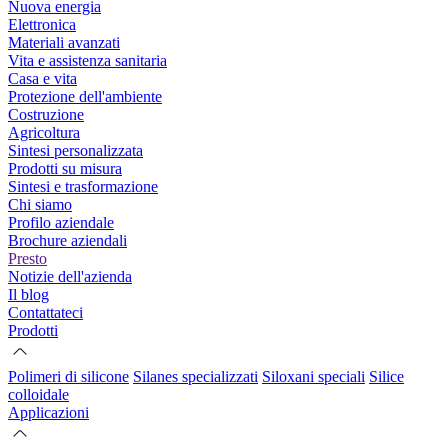
Nuova energia
Elettronica
Materiali avanzati
Vita e assistenza sanitaria
Casa e vita
Protezione dell'ambiente
Costruzione
Agricoltura
Sintesi personalizzata
Prodotti su misura
Sintesi e trasformazione
Chi siamo
Profilo aziendale
Brochure aziendali
Presto
Notizie dell'azienda
Il blog
Contattateci
Prodotti
Polimeri di silicone
Silanes specializzati
Siloxani speciali
Silice
colloidale
Applicazioni