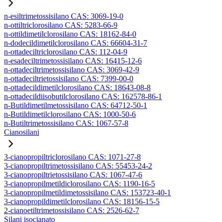
n-esiltrimetossisilano CAS: 3069-19-0
n-ottiltriclorosilano CAS: 5283-66-9
n-ottildimetilclorosilano CAS: 18162-84-0
n-dodecildimetilclorosilano CAS: 66604-31-7
n-ottadeciltriclorosilano CAS: 112-04-9
n-esadeciltrimetossisilano CAS: 16415-12-6
n-ottadeciltrimetossisilano CAS: 3069-42-9
n-ottadeciltrietossisilano CAS: 7399-00-0
n-ottadecildimetilclorosilano CAS: 18643-08-8
n-ottadecildiisobutilclorosilano CAS: 162578-86-1
n-Butildimetilmetossisilano CAS: 64712-50-1
n-Butildimetilclorosilano CAS: 1000-50-6
n-Butiltrimetossisilano CAS: 1067-57-8
Cianosilani
3-cianopropiltriclorosilano CAS: 1071-27-8
3-cianopropiltrimetossisilano CAS: 55453-24-2
3-cianopropiltrietossisilano CAS: 1067-47-6
3-cianopropilmetildiclorosilano CAS: 1190-16-5
3-cianopropilmetildimetossisilano CAS: 153723-40-1
3-cianopropildimetilclorosilano CAS: 18156-15-5
2-cianoetiltrimetossisilano CAS: 2526-62-7
Silani isocianato