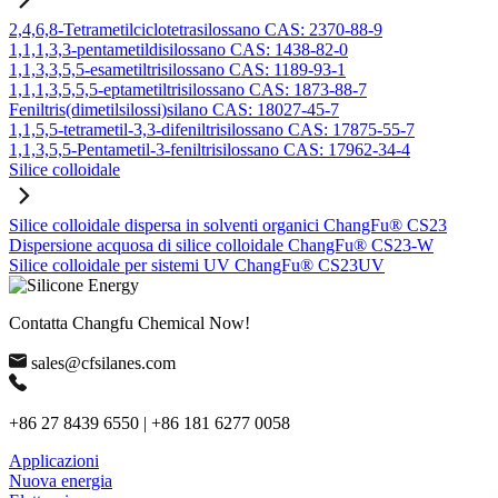
2,4,6,8-Tetrametilciclotetrasilossano CAS: 2370-88-9
1,1,1,3,3-pentametildisilossano CAS: 1438-82-0
1,1,3,3,5,5-esametiltrisilossano CAS: 1189-93-1
1,1,1,3,5,5,5-eptametiltrisilossano CAS: 1873-88-7
Feniltris(dimetilsilossi)silano CAS: 18027-45-7
1,1,5,5-tetrametil-3,3-difeniltrisilossano CAS: 17875-55-7
1,1,3,5,5-Pentametil-3-feniltrisilossano CAS: 17962-34-4
Silice colloidale
Silice colloidale dispersa in solventi organici ChangFu® CS23
Dispersione acquosa di silice colloidale ChangFu® CS23-W
Silice colloidale per sistemi UV ChangFu® CS23UV
Contatta Changfu Chemical Now!
sales@cfsilanes.com
+86 27 8439 6550 | +86 181 6277 0058
Applicazioni
Nuova energia