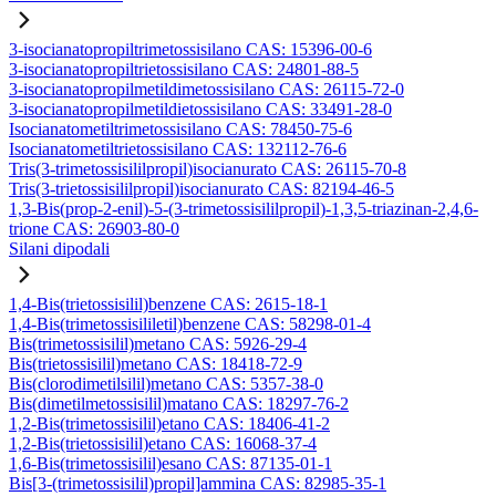
3-isocianatopropiltrimetossisilano CAS: 15396-00-6
3-isocianatopropiltrietossisilano CAS: 24801-88-5
3-isocianatopropilmetildimetossisilano CAS: 26115-72-0
3-isocianatopropilmetildietossisilano CAS: 33491-28-0
Isocianatometiltrimetossisilano CAS: 78450-75-6
Isocianatometiltrietossisilano CAS: 132112-76-6
Tris(3-trimetossisililpropil)isocianurato CAS: 26115-70-8
Tris(3-trietossisililpropil)isocianurato CAS: 82194-46-5
1,3-Bis(prop-2-enil)-5-(3-trimetossisililpropil)-1,3,5-triazinan-2,4,6-
trione CAS: 26903-80-0
Silani dipodali
1,4-Bis(trietossisilil)benzene CAS: 2615-18-1
1,4-Bis(trimetossisililetil)benzene CAS: 58298-01-4
Bis(trimetossisilil)metano CAS: 5926-29-4
Bis(trietossisilil)metano CAS: 18418-72-9
Bis(clorodimetilsilil)metano CAS: 5357-38-0
Bis(dimetilmetossisilil)matano CAS: 18297-76-2
1,2-Bis(trimetossisilil)etano CAS: 18406-41-2
1,2-Bis(trietossisilil)etano CAS: 16068-37-4
1,6-Bis(trimetossisilil)esano CAS: 87135-01-1
Bis[3-(trimetossisilil)propil]ammina CAS: 82985-35-1