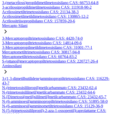
3-(metacrilossi)propildimetilmetossisilano CAS: 66753-64-8
3-acrilossipropildimetilmetossisilano CAS: 111918-90-2
Acrilossimetiltrimetossisilano CAS: 21134-38-3
Acrilossimetilmetildimetossisilano CAS: 130865-12-2
Acrilossitriisopropilsilano CAS: 157859-20-6
Mercapto Silani
3-Mercaptopropiltrimetossisilano CAS: 4420-74-0
3-Mercaptopropiltrietossisilano CAS: 14814-09-6
3-Mercaptopropilmetildimetossisilano CAS: 31001-77-1
Mercaptometiltrimetossisilano CAS: 30817-94-8
Mercaptometiltrietossisilano CAS: 60764-83-2
S-(ottanoil)mercaptopropiltrietossisilano CAS: 220727-26-4
Aminosilani
3-(1,3-dimetilbutilidene)amminopropiltrietossisilano CAS: 116229-
43-7
N-(trimetossisililpropil)metilcarbammato CAS: 23432-62-4
N-(trimetossisililmetil)metilcarbammato CAS: 23432-64-6
N-[Dimetossi(metil)sililmetil]metilcarbammato CAS: 23432-65-7
N-(6-amminoesil)amminopropiltrimetossisilano CAS: 51895-58-0
N-(6-amminoesil)amminometiltrietossisilano CAS: 15129-36-9
N-[5-(trimetossisililpropil)-2-aza-1-ossopentil]caprolattame CAS: