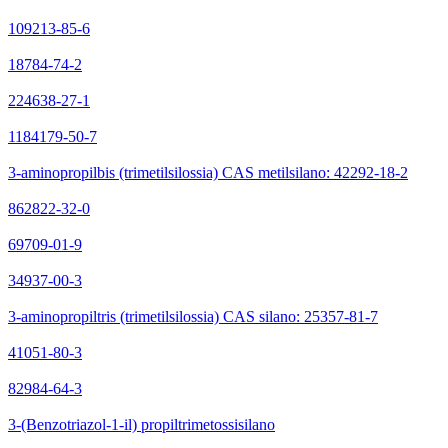
109213-85-6
18784-74-2
224638-27-1
1184179-50-7
3-aminopropilbis (trimetilsilossia) CAS metilsilano: 42292-18-2
862822-32-0
69709-01-9
34937-00-3
3-aminopropiltris (trimetilsilossia) CAS silano: 25357-81-7
41051-80-3
82984-64-3
3-(Benzotriazol-1-il) propiltrimetossisilano