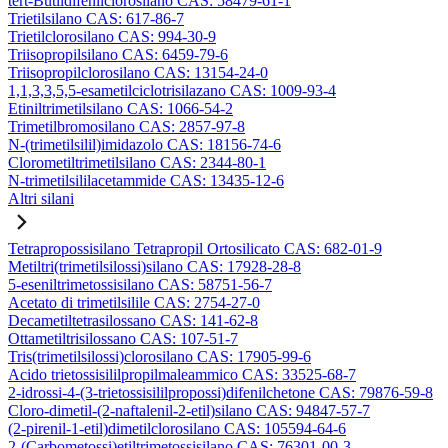
tert-Butildifenilclorosilano CAS: 58479-61-1
Trietilsilano CAS: 617-86-7
Trietilclorosilano CAS: 994-30-9
Triisopropilsilano CAS: 6459-79-6
Triisopropilclorosilano CAS: 13154-24-0
1,1,3,3,5,5-esametilciclotrisilazano CAS: 1009-93-4
Etiniltrimetilsilano CAS: 1066-54-2
Trimetilbromosilano CAS: 2857-97-8
N-(trimetilsilil)imidazolo CAS: 18156-74-6
Clorometiltrimetilsilano CAS: 2344-80-1
N-trimetilsililacetammide CAS: 13435-12-6
Altri silani
Tetrapropossisilano Tetrapropil Ortosilicato CAS: 682-01-9
Metiltri(trimetilsilossi)silano CAS: 17928-28-8
5-eseniltrimetossisilano CAS: 58751-56-7
Acetato di trimetilsilile CAS: 2754-27-0
Decametiltetrasilossano CAS: 141-62-8
Ottametiltrisilossano CAS: 107-51-7
Tris(trimetilsilossi)clorosilano CAS: 17905-99-6
Acido trietossisililpropilmaleammico CAS: 33525-68-7
2-idrossi-4-(3-trietossisililpropossi)difenilchetone CAS: 79876-59-8
Cloro-dimetil-(2-naftalenil-2-etil)silano CAS: 94847-57-7
(2-pirenil-1-etil)dimetilclorosilano CAS: 105594-64-6
2-(Carbometossi)etiltrimetossisilano CAS: 76301-00-3