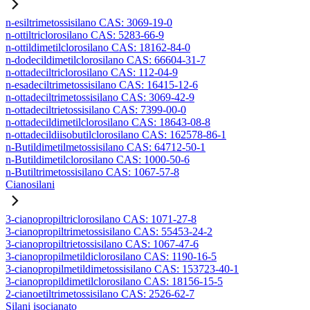
n-esiltrimetossisilano CAS: 3069-19-0
n-ottiltriclorosilano CAS: 5283-66-9
n-ottildimetilclorosilano CAS: 18162-84-0
n-dodecildimetilclorosilano CAS: 66604-31-7
n-ottadeciltriclorosilano CAS: 112-04-9
n-esadeciltrimetossisilano CAS: 16415-12-6
n-ottadeciltrimetossisilano CAS: 3069-42-9
n-ottadeciltrietossisilano CAS: 7399-00-0
n-ottadecildimetilclorosilano CAS: 18643-08-8
n-ottadecildiisobutilclorosilano CAS: 162578-86-1
n-Butildimetilmetossisilano CAS: 64712-50-1
n-Butildimetilclorosilano CAS: 1000-50-6
n-Butiltrimetossisilano CAS: 1067-57-8
Cianosilani
3-cianopropiltriclorosilano CAS: 1071-27-8
3-cianopropiltrimetossisilano CAS: 55453-24-2
3-cianopropiltrietossisilano CAS: 1067-47-6
3-cianopropilmetildiclorosilano CAS: 1190-16-5
3-cianopropilmetildimetossisilano CAS: 153723-40-1
3-cianopropildimetilclorosilano CAS: 18156-15-5
2-cianoetiltrimetossisilano CAS: 2526-62-7
Silani isocianato