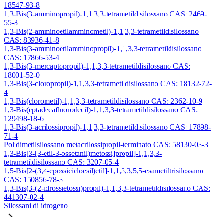
18547-93-8
1,3-Bis(3-amminopropil)-1,1,3,3-tetrametildisilossano CAS: 2469-
55-8
1,3-Bis(2-amminoetilamminometil)-1,1,3,3-tetrametildisilossano
CAS: 83936-41-8
1,3-Bis(3-amminoetilamminopropil)-1,1,3,3-tetrametildisilossano
CAS: 17866-53-4
1,3-Bis(3-mercaptopropil)-1,1,3,3-tetrametildisilossano CAS:
18001-52-0
1,3-Bis(3-cloropropil)-1,1,3,3-tetrametildisilossano CAS: 18132-72-
4
1,3-Bis(clorometil)-1,1,3,3-tetrametildisilossano CAS: 2362-10-9
1,3-Bis(eptadecafluorodecil)-1,1,3,3-tetrametildisilossano CAS:
129498-18-6
1,3-Bis(3-acrilossipropil)-1,1,3,3-tetrametildisilossano CAS: 17898-
71-4
Polidimetilsilossano metacrilossipropil-terminato CAS: 58130-03-3
1,3-Bis[3-[3-etil-3-ossetanil)metossi]propil]-1,1,3,3-
tetrametildisilossano CAS: 3207-05-4
1,5-Bis[2-(3,4-epossicicloesil)etil]-1,1,3,3,5,5-esametiltrisilossano
CAS: 150856-78-3
1,3-Bis(3-(2-idrossietossi)propil)-1,1,3,3-tetrametildisilossano CAS:
441307-02-4
Silossani di idrogeno