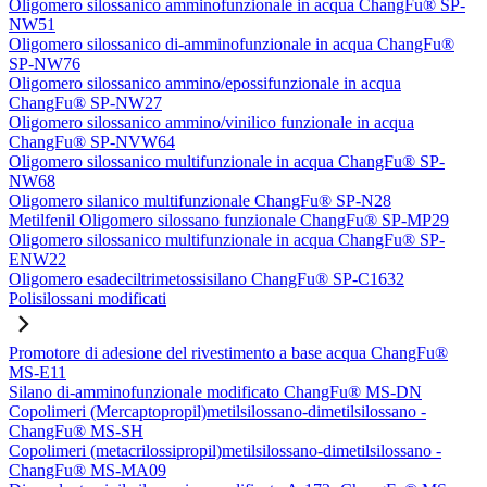
Oligomero silossanico amminofunzionale in acqua ChangFu® SP-
NW51
Oligomero silossanico di-amminofunzionale in acqua ChangFu®
SP-NW76
Oligomero silossanico ammino/epossifunzionale in acqua
ChangFu® SP-NW27
Oligomero silossanico ammino/vinilico funzionale in acqua
ChangFu® SP-NVW64
Oligomero silossanico multifunzionale in acqua ChangFu® SP-
NW68
Oligomero silanico multifunzionale ChangFu® SP-N28
Metilfenil Oligomero silossano funzionale ChangFu® SP-MP29
Oligomero silossanico multifunzionale in acqua ChangFu® SP-
ENW22
Oligomero esadeciltrimetossisilano ChangFu® SP-C1632
Polisilossani modificati
Promotore di adesione del rivestimento a base acqua ChangFu®
MS-E11
Silano di-amminofunzionale modificato ChangFu® MS-DN
Copolimeri (Mercaptopropil)metilsilossano-dimetilsilossano -
ChangFu® MS-SH
Copolimeri (metacrilossipropil)metilsilossano-dimetilsilossano -
ChangFu® MS-MA09