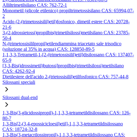
Alliltrimetilsilano CAS: 762-72-1
Monometil (glicole etilenico) propiltrimetossisilano CAS: 65994-07-
2
Acido (2-(trimetossisilil)etil)fosfonico, dimetil estere CAS: 20728-
21-6
3-(2-idrossietossi)propilbis(trimetilsilossi)metilsilano CAS: 23785-
50-4
N-(trimetossisililpropil)etilendiammina triacetato sale trisodico
(soluzione al 35% in acqua) CAS: 128850-89-5
1,1,3,3-Tetrametil-1-[2-(trimetossisilil)etil]disilossano CAS: 137407-
65-9
[3,3-Bis(idrossimetil)butossi]propilbis(trimetilsilossi)metilsilano
CAS: 4262-92-4
Dietilestere dell'acido 2-(trietossisilil)etilfosfonico CAS: 757-44-8
Silossani speciali
Silossani dual-end
1,3-Bis(3-glicidossipropil)-1,1,3,3-tetrametildisilossano CAS: 126-
80-7
1,3-Bis[2-(3,4-epossicicloesil)etil]-1,1,3,3-tetrametildisilossano
CAS: 18724-32-8
1,3-Bis(3-metacrilossipropil)-1,1,3,3-tetrametildisilossano CAS: