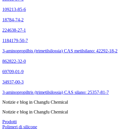
109213-85-6
18784-74-2
224638-27-1
1184179-50-7
3-aminopropilbis (trimetilsilossia) CAS metilsilano: 42292-18-2
862822-32-0
69709-01-9
34937-00-3
3-aminopropiltris (trimetilsilossia) CAS silano: 25357-81-7
Notizie e blog in Changfu Chemical
Notizie e blog in Changfu Chemical
Prodotti
Polimeri di silicone