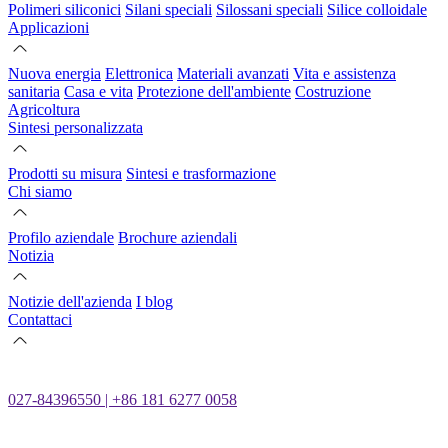
Polimeri siliconici
Silani speciali
Silossani speciali
Silice colloidale
Applicazioni
Nuova energia
Elettronica
Materiali avanzati
Vita e assistenza
sanitaria
Casa e vita
Protezione dell'ambiente
Costruzione
Agricoltura
Sintesi personalizzata
Prodotti su misura
Sintesi e trasformazione
Chi siamo
Profilo aziendale
Brochure aziendali
Notizia
Notizie dell'azienda
I blog
Contattaci
027-84396550 | +86 181 6277 0058