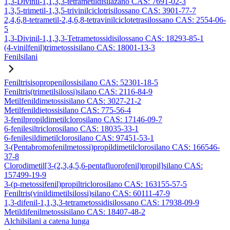
1,3-Divinil-1,1,3,3-tetrametildisilazano CAS: 7691-02-3
1,3,5-trimetil-1,3,5-trivinilciclotrisilossano CAS: 3901-77-7
2,4,6,8-tetrametil-2,4,6,8-tetravinilciclotetrasilossano CAS: 2554-06-
5
1,3-Divinil-1,1,3,3-Tetrametossidisilossano CAS: 18293-85-1
(4-vinilfenil)trimetossisilano CAS: 18001-13-3
Fenilsilani
Feniltrisisopropenilossisilano CAS: 52301-18-5
Feniltris(trimetilsilossi)silano CAS: 2116-84-9
Metilfenildimetossisilano CAS: 3027-21-2
Metilfenildietossisilano CAS: 775-56-4
3-fenilpropildimetilclorosilano CAS: 17146-09-7
6-fenilesiltriclorosilano CAS: 18035-33-1
6-fenilesildimetilclorosilano CAS: 97451-53-1
3-(Pentabromofenilmetossi)propildimetilclorosilano CAS: 166546-
37-8
Clorodimetil[3-(2,3,4,5,6-pentafluorofenil)propil]silano CAS:
157499-19-9
3-(p-metossifenil)propiltriclorosilano CAS: 163155-57-5
Feniltris(vinildimetilsilossi)silano CAS: 60111-47-9
1,3-difenil-1,1,3,3-tetrametossidisilossano CAS: 17938-09-9
Metildifenilmetossisilano CAS: 18407-48-2
Alchilsilani a catena lunga