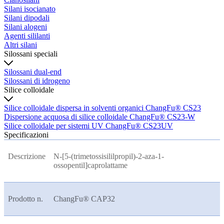
Silani isocianato
Silani dipodali
Silani alogeni
Agenti sililanti
Altri silani
Silossani speciali
Silossani dual-end
Silossani di idrogeno
Silice colloidale
Silice colloidale dispersa in solventi organici ChangFu® CS23
Dispersione acquosa di silice colloidale ChangFu® CS23-W
Silice colloidale per sistemi UV ChangFu® CS23UV
Specificazioni
Descrizione
N-[5-(trimetossisililpropil)-2-aza-1-
ossopentil]caprolattame
Prodotto n.
ChangFu® CAP32