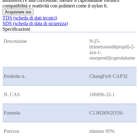
atmosferici e alla corrosione, mentre il caprolattame fornisce
compatibilità e reattività con polimeri come il nylon 6.
Acquistare ora
TDS (scheda di dati tecnici)
SDS (scheda di data di sicurezza)
Specificazioni
Descrizione
N-[5-
(trimetossisililpropil)-2-
aza-1-
ossopentil]caprolattame
Prodotto n.
ChangFu® CAP32
N. CAS
106996-32-1
Formula
C13H26N2O5Si
Purezza
minimo 95%