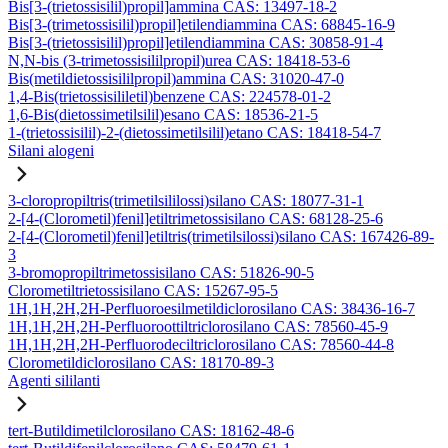
Bis[3-(trietossisilil)propil]ammina CAS: 13497-18-2
Bis[3-(trimetossisilil)propil]etilendiammina CAS: 68845-16-9
Bis[3-(trietossisilil)propil]etilendiammina CAS: 30858-91-4
N,N-bis (3-trimetossisililpropil)urea CAS: 18418-53-6
Bis(metildietossisililpropil)ammina CAS: 31020-47-0
1,4-Bis(trietossisililetil)benzene CAS: 224578-01-2
1,6-Bis(dietossimetilsilil)esano CAS: 18536-21-5
1-(trietossisilil)-2-(dietossimetilsilil)etano CAS: 18418-54-7
Silani alogeni
3-cloropropiltris(trimetilsililossi)silano CAS: 18077-31-1
2-[4-(Clorometil)fenil]etiltrimetossisilano CAS: 68128-25-6
2-[4-(Clorometil)fenil]etiltris(trimetilsilossi)silano CAS: 167426-89-
3
3-bromopropiltrimetossisilano CAS: 51826-90-5
Clorometiltrietossisilano CAS: 15267-95-5
1H,1H,2H,2H-Perfluoroesilmetildiclorosilano CAS: 38436-16-7
1H,1H,2H,2H-Perfluoroottiltriclorosilano CAS: 78560-45-9
1H,1H,2H,2H-Perfluorodeciltriclorosilano CAS: 78560-44-8
Clorometildiclorosilano CAS: 18170-89-3
Agenti sililanti
tert-Butildimetilclorosilano CAS: 18162-48-6