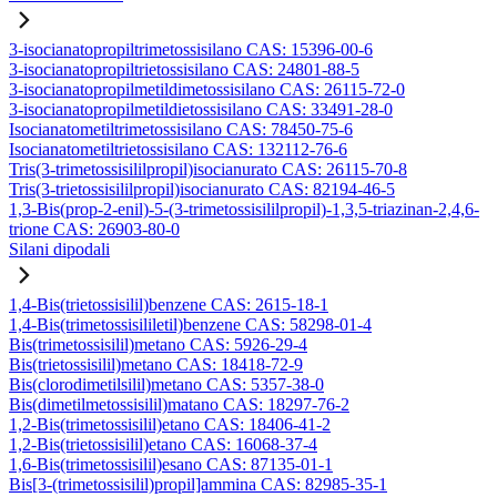
3-isocianatopropiltrimetossisilano CAS: 15396-00-6
3-isocianatopropiltrietossisilano CAS: 24801-88-5
3-isocianatopropilmetildimetossisilano CAS: 26115-72-0
3-isocianatopropilmetildietossisilano CAS: 33491-28-0
Isocianatometiltrimetossisilano CAS: 78450-75-6
Isocianatometiltrietossisilano CAS: 132112-76-6
Tris(3-trimetossisililpropil)isocianurato CAS: 26115-70-8
Tris(3-trietossisililpropil)isocianurato CAS: 82194-46-5
1,3-Bis(prop-2-enil)-5-(3-trimetossisililpropil)-1,3,5-triazinan-2,4,6-
trione CAS: 26903-80-0
Silani dipodali
1,4-Bis(trietossisilil)benzene CAS: 2615-18-1
1,4-Bis(trimetossisililetil)benzene CAS: 58298-01-4
Bis(trimetossisilil)metano CAS: 5926-29-4
Bis(trietossisilil)metano CAS: 18418-72-9
Bis(clorodimetilsilil)metano CAS: 5357-38-0
Bis(dimetilmetossisilil)matano CAS: 18297-76-2
1,2-Bis(trimetossisilil)etano CAS: 18406-41-2
1,2-Bis(trietossisilil)etano CAS: 16068-37-4
1,6-Bis(trimetossisilil)esano CAS: 87135-01-1
Bis[3-(trimetossisilil)propil]ammina CAS: 82985-35-1