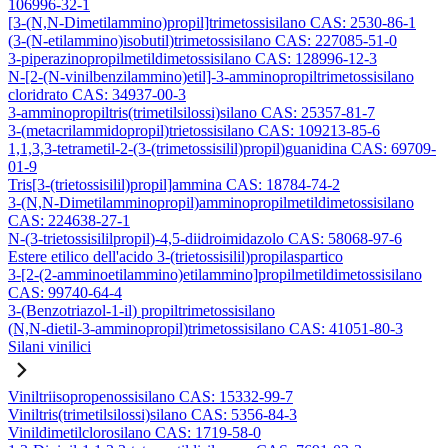
106996-32-1
[3-(N,N-Dimetilammino)propil]trimetossisilano CAS: 2530-86-1
(3-(N-etilammino)isobutil)trimetossisilano CAS: 227085-51-0
3-piperazinopropilmetildimetossisilano CAS: 128996-12-3
N-[2-(N-vinilbenzilammino)etil]-3-amminopropiltrimetossisilano
cloridrato CAS: 34937-00-3
3-amminopropiltris(trimetilsilossi)silano CAS: 25357-81-7
3-(metacrilammidopropil)trietossisilano CAS: 109213-85-6
1,1,3,3-tetrametil-2-(3-(trimetossisilil)propil)guanidina CAS: 69709-
01-9
Tris[3-(trietossisilil)propil]ammina CAS: 18784-74-2
3-(N,N-Dimetilamminopropil)amminopropilmetildimetossisilano
CAS: 224638-27-1
N-(3-trietossisililpropil)-4,5-diidroimidazolo CAS: 58068-97-6
Estere etilico dell'acido 3-(trietossisilil)propilaspartico
3-[2-(2-amminoetilammino)etilammino]propilmetildimetossisilano
CAS: 99740-64-4
3-(Benzotriazol-1-il) propiltrimetossisilano
(N,N-dietil-3-amminopropil)trimetossisilano CAS: 41051-80-3
Silani vinilici
Viniltriisopropenossisilano CAS: 15332-99-7
Viniltris(trimetilsilossi)silano CAS: 5356-84-3
Vinildimetilclorosilano CAS: 1719-58-0