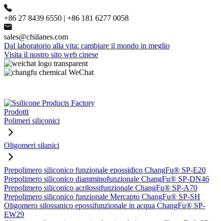
+86 27 8439 6550 | +86 181 6277 0058
sales@cfsilanes.com
Dal laboratorio alla vita: cambiare il mondo in meglio
Visita il nostro sito web cinese
Prodotti
Polimeri siliconici
Oligomeri silanici
Prepolimero siliconico funzionale epossidico ChangFu® SP-E20
Prepolimero siliconico diamminofunzionale ChangFu® SP-DN46
Prepolimero siliconico acrilossifunzionale ChangFu® SP-A70
Prepolimero siliconico funzionale Mercapto ChangFu® SP-SH
Oligomero silossanico epossifunzionale in acqua ChangFu® SP-
EW29