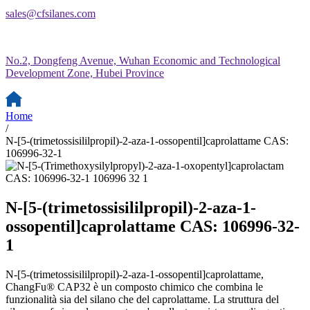
sales@cfsilanes.com
No.2, Dongfeng Avenue, Wuhan Economic and Technological
Development Zone, Hubei Province
Home
/
N-[5-(trimetossisililpropil)-2-aza-1-ossopentil]caprolattame CAS:
106996-32-1
N-[5-(trimetossisililpropil)-2-aza-1-
ossopentil]caprolattame CAS: 106996-32-
1
N-[5-(trimetossisililpropil)-2-aza-1-ossopentil]caprolattame,
ChangFu® CAP32 è un composto chimico che combina le
funzionalità sia del silano che del caprolattame. La struttura del