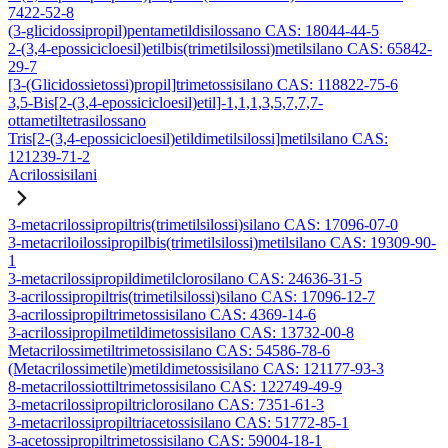
7422-52-8
(3-glicidossipropil)pentametildisilossano CAS: 18044-44-5
2-(3,4-epossicicloesil)etilbis(trimetilsilossi)metilsilano CAS: 65842-
29-7
[3-(Glicidossietossi)propil]trimetossisilano CAS: 118822-75-6
3,5-Bis[2-(3,4-epossicicloesil)etil]-1,1,1,3,5,7,7,7-
ottametiltetrasilossano
Tris[2-(3,4-epossicicloesil)etildimetilsilossi]metilsilano CAS:
121239-71-2
Acrilossisilani
3-metacrilossipropiltris(trimetilsilossi)silano CAS: 17096-07-0
3-metacriloilossipropilbis(trimetilsilossi)metilsilano CAS: 19309-90-
1
3-metacrilossipropildimetilclorosilano CAS: 24636-31-5
3-acrilossipropiltris(trimetilsilossi)silano CAS: 17096-12-7
3-acrilossipropiltrimetossisilano CAS: 4369-14-6
3-acrilossipropilmetildimetossisilano CAS: 13732-00-8
Metacrilossimetiltrimetossisilano CAS: 54586-78-6
(Metacrilossimetile)metildimetossisilano CAS: 121177-93-3
8-metacrilossiottiltrimetossisilano CAS: 122749-49-9
3-metacrilossipropiltriclorosilano CAS: 7351-61-3
3-metacrilossipropiltriacetossisilano CAS: 51772-85-1
3-acetossipropiltrimetossisilano CAS: 59004-18-1