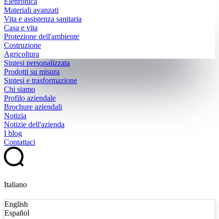
Elettronica
Materiali avanzati
Vita e assistenza sanitaria
Casa e vita
Protezione dell'ambiente
Costruzione
Agricoltura
Sintesi personalizzata
Prodotti su misura
Sintesi e trasformazione
Chi siamo
Profilo aziendale
Brochure aziendali
Notizia
Notizie dell'azienda
I blog
Contattaci
Italiano
English
Español