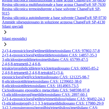
Resina siliconica multifunzionale a base acqua ChangFu® SP-6830
Resina siliconica multifunzionale a base acqua ChangFu® SP-7630
Resina siliconica termoindurente a base solvente ChangFu® SP-
9115
Resina siliconica autoindurente a base solvente ChangFu® SP-9730
Ammide silsesquiossano in soluzione acquosa ChangFu® SP-4130
Silani speciali
Silani epossidici
2-(3,4-epossicicloesil)etilmetildimetossisilano CAS: 97802-57-8
2-(3,4-epossicicloesil)etilmetildietossisilano CAS: 14857-35-3
3-glicidossipropildimetossimetilsilano CAS: 65799-47-5
2,4,6,8-tetrametil-2,4,6,8-
tetrakis(propilglicidiletere)ciclotetrasilossano CAS: 60665-85-2
2,4,6,8-tetrametil-2,4,6,8-tetrakis[2-(3,4-
epossicicloesil)etil]ciclotetrasilossano CAS: 121225-98-7
8-glicidossiottiltrimetossisilano CAS: 1239602-38-0
8-glicidossiottiltrietossisilano CAS: 1814903-73-5
Ciclosilossano epossidico metacrilato CAS: 948598-97-8
(3-glicidilossipropil)metildietossisilano CAS: 2897-60-1
2-(3,4-epossicicloesil)etiltris(trimetilsilossi)silano CAS: 90492-24-3
(3-glicidossipropil)-1,1,3,3-tetrametildisilossano CAS: 17980-29-9
3-(2,3-epossipropossi)propilbis(trimetilsilossi)metilsilano CAS: