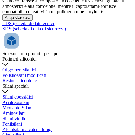
silano conferisce al composto un'eccellente resistenza agli agenti
atmosferici e alla corrosione, mentre il caprolattame fornisce
compatibilità e reattività con polimeri come il nylon 6.
Acquistare ora
TDS (scheda di dati tecnici)
SDS (scheda di data di sicurezza)
Selezionare i prodotti per tipo
Polimeri siliconici
Oligomeri silanici
Polisilossani modificati
Resine siliconiche
Silani speciali
Silani epossidici
Acrilossisilani
Mercapto Silani
Aminosilani
Silani vinilici
Fenilsilani
Alchilsilani a catena lunga
Cianosilani