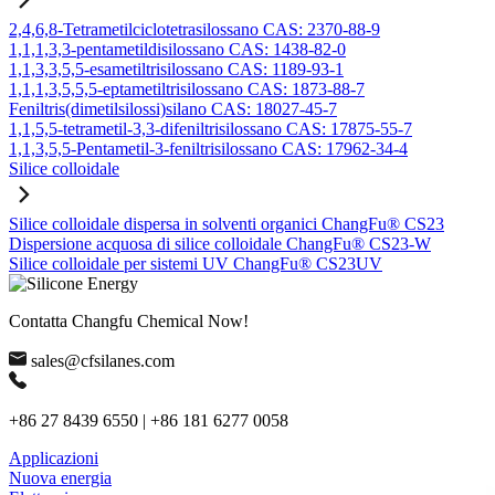
2,4,6,8-Tetrametilciclotetrasilossano CAS: 2370-88-9
1,1,1,3,3-pentametildisilossano CAS: 1438-82-0
1,1,3,3,5,5-esametiltrisilossano CAS: 1189-93-1
1,1,1,3,5,5,5-eptametiltrisilossano CAS: 1873-88-7
Feniltris(dimetilsilossi)silano CAS: 18027-45-7
1,1,5,5-tetrametil-3,3-difeniltrisilossano CAS: 17875-55-7
1,1,3,5,5-Pentametil-3-feniltrisilossano CAS: 17962-34-4
Silice colloidale
Silice colloidale dispersa in solventi organici ChangFu® CS23
Dispersione acquosa di silice colloidale ChangFu® CS23-W
Silice colloidale per sistemi UV ChangFu® CS23UV
Contatta Changfu Chemical Now!
sales@cfsilanes.com
+86 27 8439 6550 | +86 181 6277 0058
Applicazioni
Nuova energia