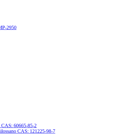
 MP-2950
sano CAS: 60665-85-2
trasilossano CAS: 121225-98-7