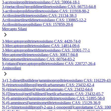
3-acetossipropiltrimetossisilano CAS: 59004-18-1
3-(metacrilossi)propildimetilmetossisilano CAS: 66753-64-8
3-acrilossipropildimetilmetossisilano CAS: 111918-90-2
Acrilossimetiltrimetossisilano CAS: 21134-38-3
Acrilossimetilmetildimetossisilano CAS: 130865-12-2
Acrilossitriisopropilsilano CAS: 157859-20-6
Mercapto Silani
3-Mercaptopropiltrimetossisilano CAS: 4420-74-0
3-Mercaptopropiltrietossisilano CAS: 14814-09-6
3-Mercaptopropilmetildimetossisilano CAS: 31001-77-1
Mercaptometiltrimetossisilano CAS: 30817-94-8
Mercaptometiltrietossisilano CAS: 60764-83-2
S-(ottanoil)mercaptopropiltrietossisilano CAS: 220727-26-4
Aminosilani
3-(1,3-dimetilbutilidene)amminopropiltrietossisilano CAS: 116229-43
N-(trimetossisililpropil)metilcarbammato CAS: 23432-62-4
N-(trimetossisililmetil)metilcarbammato CAS: 23432-64-6
N-[Dimetossi(metil)sililmetil]metilcarbammato CAS: 23432-65-7
N-(6-amminoesil)amminopropiltrimetossisilano CAS: 51895-58-0
N-(6-amminoesil)amminometiltrietossisilano CAS: 15129-36-9
N-[5-(trimetossisililpropil)-2-aza-1-ossopentil]caprolattame CAS: 10