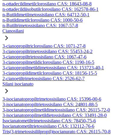
n-ottadecildimetilclorosilano CAS: 18643-08-8
n-ottadecildiisobutilclorosilano CAS: 162578-86-1
n-Butildimetilmetossisilano CAS: 64712-50-1
n-Butildimetilclorosilano CAS: 1000-50-6
n-Butiltrimetossisilano CAS: 1067-57-8
Cianosilani
3-cianopropiltriclorosilano CAS: 1071-27-8
3-cianopropiltrimetossisilano CAS: 55453-24-2
3-cianopropiltrietossisilano CAS: 1067-47-6
3-cianopropilmetildiclorosilano CAS: 1190-16-5
3-cianopropilmetildimetossisilano CAS: 153723-40-1
3-cianopropildimetilclorosilano CAS: 18156-15-5
2-cianoetiltrimetossisilano CAS: 2526-62-7
Silani isocianato
3-isocianatopropiltrimetossisilano CAS: 15396-00-6
3-isocianatopropiltrietossisilano CAS: 24801-88-5
3-isocianatopropilmetildimetossisilano CAS: 26115-72-0
3-isocianatopropilmetildietossisilano CAS: 33491-28-0
Isocianatometiltrimetossisilano CAS: 78450-75-6
Isocianatometiltrietossisilano CAS: 132112-76-6
Tris(3-trimetossisililpropil)isocianurato CAS: 26115-70-8