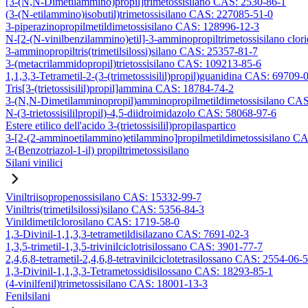
[3-(N,N-Dimetilammino)propil]trimetossisilano CAS: 2530-86-1
(3-(N-etilammino)isobutil)trimetossisilano CAS: 227085-51-0
3-piperazinopropilmetildimetossisilano CAS: 128996-12-3
N-[2-(N-vinilbenzilammino)etil]-3-amminopropiltrimetossisilano clo
3-amminopropiltris(trimetilsilossi)silano CAS: 25357-81-7
3-(metacrilammidopropil)trietossisilano CAS: 109213-85-6
1,1,3,3-Tetrametil-2-(3-(trimetossisilil)propil)guanidina CAS: 69709-
Tris[3-(trietossisilil)propil]ammina CAS: 18784-74-2
3-(N,N-Dimetilamminopropil)amminopropilmetildimetossisilano CA
N-(3-trietossisililpropil)-4,5-diidroimidazolo CAS: 58068-97-6
Estere etilico dell'acido 3-(trietossisilil)propilaspartico
3-[2-(2-amminoetilammino)etilammino]propilmetildimetossisilano C
3-(Benzotriazol-1-il) propiltrimetossisilano
Silani vinilici
Viniltriisopropenossisilano CAS: 15332-99-7
Viniltris(trimetilsilossi)silano CAS: 5356-84-3
Vinildimetilclorosilano CAS: 1719-58-0
1,3-Divinil-1,1,3,3-tetrametildisilazano CAS: 7691-02-3
1,3,5-trimetil-1,3,5-trivinilciclotrisilossano CAS: 3901-77-7
2,4,6,8-tetrametil-2,4,6,8-tetravinilciclotetrasilossano CAS: 2554-06-5
1,3-Divinil-1,1,3,3-Tetrametossidisilossano CAS: 18293-85-1
(4-vinilfenil)trimetossisilano CAS: 18001-13-3
Fenilsilani