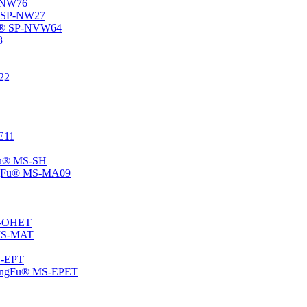
P-NW76
u® SP-NW27
gFu® SP-NVW64
8
22
-E11
gFu® MS-SH
ChangFu® MS-MA09
MS-OHET
® MS-MAT
MS-EPT
-ChangFu® MS-EPET