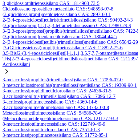
8-glicidossiottiltrietossisilano CAS: 1814903-73-5
Ciclosilossano epossidico metacrilato CAS: 948598-97-8
(3-glicidilossipropil)metildietossisilano CAS: 2897-60-1
2-(3,4-epossicicloesil)etiltris(trimetilsilossi)silano CAS: 90492-24-3
(3-glicidossipropil)-1,1,3,3-tetrametildisilossano CAS: 17980-29-9
3-(2,3-epossipropossi)propilbis(trimetilsilossi)metilsilano CAS: 7422-
(3-glicidossipropil)pentametildisilossano CAS: 18044-44-5
2-(3,4-epossicicloesil)etilbis(trimetilsilossi)metilsilano CAS: 65842-2
[3-(Glicidossietossi)propil]trimetossisilano CAS: 118822-75-6
3,5-Bis[2-(3,4-epossicicloesil)etil]-1,1,1,3,5,7,7,7-ottametiltetrasiloss
Tris[2-(3,4-epossicicloesil)etildimetilsilossi]metilsilano CAS: 121239
Acrilossisilani
3-metacrilossipropiltris(trimetilsilossi)silano CAS: 17096-07-0
3-metacriloilossipropilbis(trimetilsilossi)metilsilano CAS: 19309-90-1
3-metacrilossipropildimetilclorosilano CAS: 24636-31-5
3-acrilossipropiltris(trimetilsilossi)silano CAS: 17096-12-7
3-acrilossipropiltrimetossisilano CAS: 4369-14-6
3-acrilossipropilmetildimetossisilano CAS: 13732-00-8
Metacrilossimetiltrimetossisilano CAS: 54586-78-6
(Metacrilossimetile)metildimetossisilano CAS: 121177-93-3
8-metacrilossiottiltrimetossisilano CAS: 122749-49-9
3-metacrilossipropiltriclorosilano CAS: 7351-61-3
3-metacrilossipropiltriacetossisilano CAS: 51772-85-1