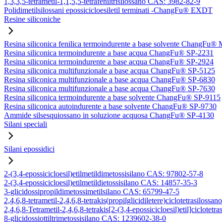
1,3,3,5-tetrametil-1,1,5,5-tetrafeniltrisilossano CAS: 3982-82-9
Polidimetilsilossani epossicicloesiletil terminati -ChangFu® EXDT
Resine siliconiche
Resina siliconica fenilica termoindurente a base solvente ChangFu®
Resina siliconica termoindurente a base acqua ChangFu® SP-2231
Resina siliconica termoindurente a base acqua ChangFu® SP-2924
Resina siliconica multifunzionale a base acqua ChangFu® SP-5125
Resina siliconica multifunzionale a base acqua ChangFu® SP-6830
Resina siliconica multifunzionale a base acqua ChangFu® SP-7630
Resina siliconica termoindurente a base solvente ChangFu® SP-9115
Resina siliconica autoindurente a base solvente ChangFu® SP-9730
Ammide silsesquiossano in soluzione acquosa ChangFu® SP-4130
Silani speciali
Silani epossidici
2-(3,4-epossicicloesil)etilmetildimetossisilano CAS: 97802-57-8
2-(3,4-epossicicloesil)etilmetildietossisilano CAS: 14857-35-3
3-glicidossipropildimetossimetilsilano CAS: 65799-47-5
2,4,6,8-tetrametil-2,4,6,8-tetrakis(propilglicidiletere)ciclotetrasilos
2,4,6,8-Tetrametil-2,4,6,8-tetrakis[2-(3,4-epossicicloesil)etil]ciclote
8-glicidossiottiltrimetossisilano CAS: 1239602-38-0