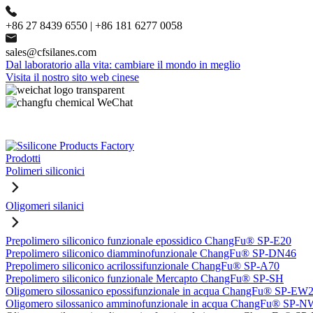
+86 27 8439 6550 | +86 181 6277 0058
sales@cfsilanes.com
Dal laboratorio alla vita: cambiare il mondo in meglio
Visita il nostro sito web cinese
Prodotti
Polimeri siliconici
Oligomeri silanici
Prepolimero siliconico funzionale epossidico ChangFu® SP-E20
Prepolimero siliconico diamminofunzionale ChangFu® SP-DN46
Prepolimero siliconico acrilossifunzionale ChangFu® SP-A70
Prepolimero siliconico funzionale Mercapto ChangFu® SP-SH
Oligomero silossanico epossifunzionale in acqua ChangFu® SP-EW
Oligomero silossanico amminofunzionale in acqua ChangFu® SP-