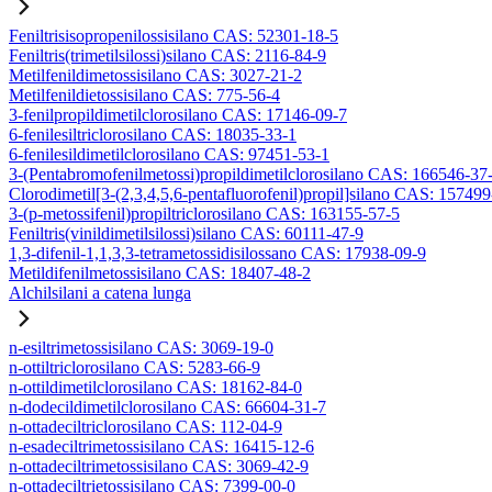
Feniltrisisopropenilossisilano CAS: 52301-18-5
Feniltris(trimetilsilossi)silano CAS: 2116-84-9
Metilfenildimetossisilano CAS: 3027-21-2
Metilfenildietossisilano CAS: 775-56-4
3-fenilpropildimetilclorosilano CAS: 17146-09-7
6-fenilesiltriclorosilano CAS: 18035-33-1
6-fenilesildimetilclorosilano CAS: 97451-53-1
3-(Pentabromofenilmetossi)propildimetilclorosilano CAS: 166546-37
Clorodimetil[3-(2,3,4,5,6-pentafluorofenil)propil]silano CAS: 15749
3-(p-metossifenil)propiltriclorosilano CAS: 163155-57-5
Feniltris(vinildimetilsilossi)silano CAS: 60111-47-9
1,3-difenil-1,1,3,3-tetrametossidisilossano CAS: 17938-09-9
Metildifenilmetossisilano CAS: 18407-48-2
Alchilsilani a catena lunga
n-esiltrimetossisilano CAS: 3069-19-0
n-ottiltriclorosilano CAS: 5283-66-9
n-ottildimetilclorosilano CAS: 18162-84-0
n-dodecildimetilclorosilano CAS: 66604-31-7
n-ottadeciltriclorosilano CAS: 112-04-9
n-esadeciltrimetossisilano CAS: 16415-12-6
n-ottadeciltrimetossisilano CAS: 3069-42-9
n-ottadeciltrietossisilano CAS: 7399-00-0