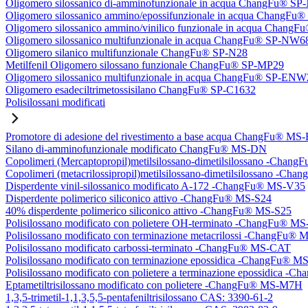
Oligomero silossanico di-amminofunzionale in acqua ChangFu® S
Oligomero silossanico ammino/epossifunzionale in acqua ChangF
Oligomero silossanico ammino/vinilico funzionale in acqua Chan
Oligomero silossanico multifunzionale in acqua ChangFu® SP-NW6
Oligomero silanico multifunzionale ChangFu® SP-N28
Metilfenil Oligomero silossano funzionale ChangFu® SP-MP29
Oligomero silossanico multifunzionale in acqua ChangFu® SP-ENW
Oligomero esadeciltrimetossisilano ChangFu® SP-C1632
Polisilossani modificati
Promotore di adesione del rivestimento a base acqua ChangFu® MS
Silano di-amminofunzionale modificato ChangFu® MS-DN
Copolimeri (Mercaptopropil)metilsilossano-dimetilsilossano -Chan
Copolimeri (metacrilossipropil)metilsilossano-dimetilsilossano -
Disperdente vinil-silossanico modificato A-172 -ChangFu® MS-V35
Disperdente polimerico siliconico attivo -ChangFu® MS-S24
40% disperdente polimerico siliconico attivo -ChangFu® MS-S25
Polisilossano modificato con polietere OH-terminato -ChangFu® 
Polisilossano modificato con terminazione metacrilossi -ChangFu
Polisilossano modificato carbossi-terminato -ChangFu® MS-CAT
Polisilossano modificato con terminazione epossidica -ChangFu® 
Polisilossano modificato con polietere a terminazione epossidica 
Eptametiltrisilossano modificato con polietere -ChangFu® MS-M7H
1,3,5-trimetil-1,1,3,5,5-pentafeniltrisilossano CAS: 3390-61-2