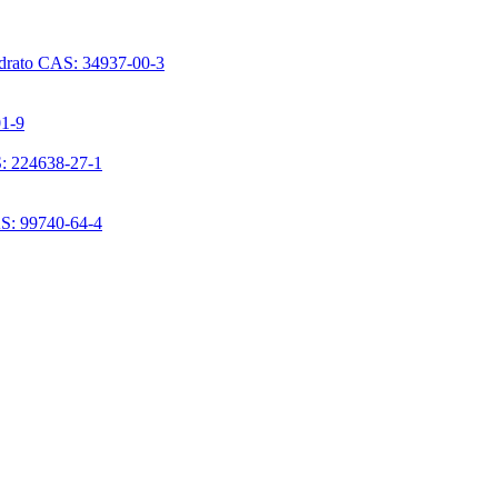
ridrato CAS: 34937-00-3
01-9
S: 224638-27-1
AS: 99740-64-4