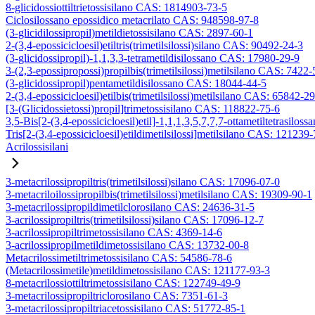
8-glicidossiottiltrietossisilano CAS: 1814903-73-5
Ciclosilossano epossidico metacrilato CAS: 948598-97-8
(3-glicidilossipropil)metildietossisilano CAS: 2897-60-1
2-(3,4-epossicicloesil)etiltris(trimetilsilossi)silano CAS: 90492-24-3
(3-glicidossipropil)-1,1,3,3-tetrametildisilossano CAS: 17980-29-9
3-(2,3-epossipropossi)propilbis(trimetilsilossi)metilsilano CAS: 7422-
(3-glicidossipropil)pentametildisilossano CAS: 18044-44-5
2-(3,4-epossicicloesil)etilbis(trimetilsilossi)metilsilano CAS: 65842-2
[3-(Glicidossietossi)propil]trimetossisilano CAS: 118822-75-6
3,5-Bis[2-(3,4-epossicicloesil)etil]-1,1,1,3,5,7,7,7-ottametiltetrasiloss
Tris[2-(3,4-epossicicloesil)etildimetilsilossi]metilsilano CAS: 121239
Acrilossisilani
3-metacrilossipropiltris(trimetilsilossi)silano CAS: 17096-07-0
3-metacriloilossipropilbis(trimetilsilossi)metilsilano CAS: 19309-90-1
3-metacrilossipropildimetilclorosilano CAS: 24636-31-5
3-acrilossipropiltris(trimetilsilossi)silano CAS: 17096-12-7
3-acrilossipropiltrimetossisilano CAS: 4369-14-6
3-acrilossipropilmetildimetossisilano CAS: 13732-00-8
Metacrilossimetiltrimetossisilano CAS: 54586-78-6
(Metacrilossimetile)metildimetossisilano CAS: 121177-93-3
8-metacrilossiottiltrimetossisilano CAS: 122749-49-9
3-metacrilossipropiltriclorosilano CAS: 7351-61-3
3-metacrilossipropiltriacetossisilano CAS: 51772-85-1