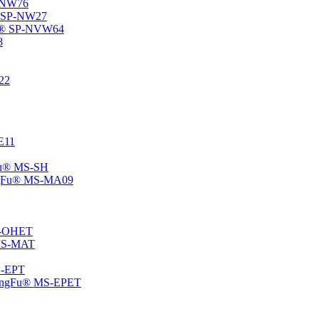
P-NW76
u® SP-NW27
gFu® SP-NVW64
8
22
-E11
gFu® MS-SH
ChangFu® MS-MA09
MS-OHET
® MS-MAT
MS-EPT
-ChangFu® MS-EPET