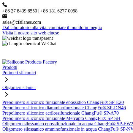
+86 27 8439 6550 | +86 181 6277 0058
sales@cfsilanes.com
Dal laboratorio alla vita: cambiare il mondo in meglio
Visita il nostro sito web cinese
Prodotti
Polimeri siliconici
Oligomeri silanici
Prepolimero siliconico funzionale epossidico ChangFu® SP-E20
Prepolimero siliconico diamminofunzionale ChangFu® SP-DN46
Prepolimero siliconico acrilossifunzionale ChangFu® SP-A70
Prepolimero siliconico funzionale Mercapto ChangFu® SP-SH
Oligomero silossanico epossifunzionale in acqua ChangFu® SP-EW
Oligomero silossanico amminofunzionale in acqua ChangFu® SP-