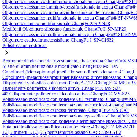
Oligomero silossanico di-amminofunzionale in acqua ChangFu® S
Oligomero silossanico ammino/epossifunzionale in acqua ChangF
Oligomero silossanico ammino/vinilico funzionale in acqua Chan
Oligomero silossanico multifunzionale in acqua ChangFu® SP-NW6
Oligomero silanico multifunzionale ChangFu® SP-N28
Metilfenil Oligomero silossano funzionale ChangFu® SP-MP29
Oligomero silossanico multifunzionale in acqua ChangFu® SP-ENW
Oligomero esadeciltrimetossisilano ChangFu® SP-C1632
Polisilossani modificati
Promotore di adesione del rivestimento a base acqua ChangFu® MS
Silano di-amminofunzionale modificato ChangFu® MS-DN
Copolimeri (Mercaptopropil)metilsilossano-dimetilsilossano -Chan
Copolimeri (metacrilossipropil)metilsilossano-dimetilsilossano -
Disperdente vinil-silossanico modificato A-172 -ChangFu® MS-V35
Disperdente polimerico siliconico attivo -ChangFu® MS-S24
40% disperdente polimerico siliconico attivo -ChangFu® MS-S25
Polisilossano modificato con polietere OH-terminato -ChangFu® 
Polisilossano modificato con terminazione metacrilossi -ChangFu
Polisilossano modificato carbossi-terminato -ChangFu® MS-CAT
Polisilossano modificato con terminazione epossidica -ChangFu® 
Polisilossano modificato con polietere a terminazione epossidica 
Eptametiltrisilossano modificato con polietere -ChangFu® MS-M7H
1,3,5-trimetil-1,1,3,5,5-pentafeniltrisilossano CAS: 3390-61-2