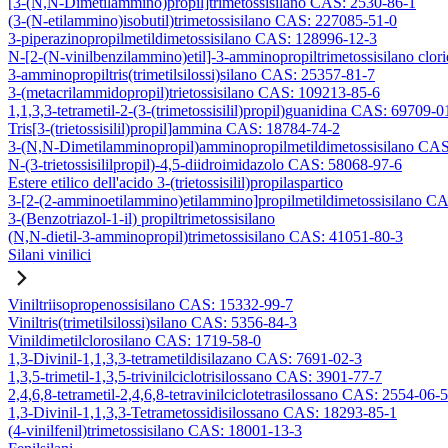
[3-(N,N-Dimetilammino)propil]trimetossisilano CAS: 2530-86-1
(3-(N-etilammino)isobutil)trimetossisilano CAS: 227085-51-0
3-piperazinopropilmetildimetossisilano CAS: 128996-12-3
N-[2-(N-vinilbenzilammino)etil]-3-amminopropiltrimetossisilano clo
3-amminopropiltris(trimetilsilossi)silano CAS: 25357-81-7
3-(metacrilammidopropil)trietossisilano CAS: 109213-85-6
1,1,3,3-tetrametil-2-(3-(trimetossisilil)propil)guanidina CAS: 69709-0
Tris[3-(trietossisilil)propil]ammina CAS: 18784-74-2
3-(N,N-Dimetilamminopropil)amminopropilmetildimetossisilano CA
N-(3-trietossisililpropil)-4,5-diidroimidazolo CAS: 58068-97-6
Estere etilico dell'acido 3-(trietossisilil)propilaspartico
3-[2-(2-amminoetilammino)etilammino]propilmetildimetossisilano C
3-(Benzotriazol-1-il) propiltrimetossisilano
(N,N-dietil-3-amminopropil)trimetossisilano CAS: 41051-80-3
Silani vinilici
Viniltriisopropenossisilano CAS: 15332-99-7
Viniltris(trimetilsilossi)silano CAS: 5356-84-3
Vinildimetilclorosilano CAS: 1719-58-0
1,3-Divinil-1,1,3,3-tetrametildisilazano CAS: 7691-02-3
1,3,5-trimetil-1,3,5-trivinilciclotrisilossano CAS: 3901-77-7
2,4,6,8-tetrametil-2,4,6,8-tetravinilciclotetrasilossano CAS: 2554-06-5
1,3-Divinil-1,1,3,3-Tetrametossidisilossano CAS: 18293-85-1
(4-vinilfenil)trimetossisilano CAS: 18001-13-3