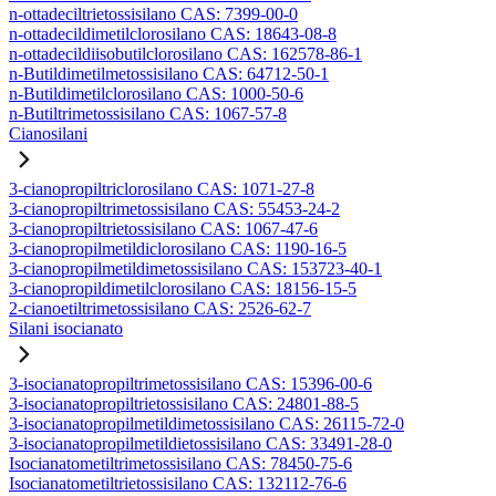
n-ottadeciltrietossisilano CAS: 7399-00-0
n-ottadecildimetilclorosilano CAS: 18643-08-8
n-ottadecildiisobutilclorosilano CAS: 162578-86-1
n-Butildimetilmetossisilano CAS: 64712-50-1
n-Butildimetilclorosilano CAS: 1000-50-6
n-Butiltrimetossisilano CAS: 1067-57-8
Cianosilani
3-cianopropiltriclorosilano CAS: 1071-27-8
3-cianopropiltrimetossisilano CAS: 55453-24-2
3-cianopropiltrietossisilano CAS: 1067-47-6
3-cianopropilmetildiclorosilano CAS: 1190-16-5
3-cianopropilmetildimetossisilano CAS: 153723-40-1
3-cianopropildimetilclorosilano CAS: 18156-15-5
2-cianoetiltrimetossisilano CAS: 2526-62-7
Silani isocianato
3-isocianatopropiltrimetossisilano CAS: 15396-00-6
3-isocianatopropiltrietossisilano CAS: 24801-88-5
3-isocianatopropilmetildimetossisilano CAS: 26115-72-0
3-isocianatopropilmetildietossisilano CAS: 33491-28-0
Isocianatometiltrimetossisilano CAS: 78450-75-6
Isocianatometiltrietossisilano CAS: 132112-76-6