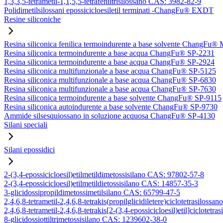
1,3,3,5-tetrametil-1,1,5,5-tetrafeniltrisilossano CAS: 3982-82-9
Polidimetilsilossani epossicicloesiletil terminati -ChangFu® EXDT
Resine siliconiche
Resina siliconica fenilica termoindurente a base solvente ChangFu®
Resina siliconica termoindurente a base acqua ChangFu® SP-2231
Resina siliconica termoindurente a base acqua ChangFu® SP-2924
Resina siliconica multifunzionale a base acqua ChangFu® SP-5125
Resina siliconica multifunzionale a base acqua ChangFu® SP-6830
Resina siliconica multifunzionale a base acqua ChangFu® SP-7630
Resina siliconica termoindurente a base solvente ChangFu® SP-9115
Resina siliconica autoindurente a base solvente ChangFu® SP-9730
Ammide silsesquiossano in soluzione acquosa ChangFu® SP-4130
Silani speciali
Silani epossidici
2-(3,4-epossicicloesil)etilmetildimetossisilano CAS: 97802-57-8
2-(3,4-epossicicloesil)etilmetildietossisilano CAS: 14857-35-3
3-glicidossipropildimetossimetilsilano CAS: 65799-47-5
2,4,6,8-tetrametil-2,4,6,8-tetrakis(propilglicidiletere)ciclotetrasilos
2,4,6,8-tetrametil-2,4,6,8-tetrakis[2-(3,4-epossicicloesil)etil]ciclote
8-glicidossiottiltrimetossisilano CAS: 1239602-38-0