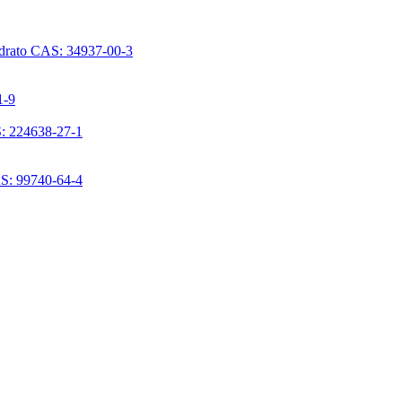
ridrato CAS: 34937-00-3
1-9
S: 224638-27-1
AS: 99740-64-4