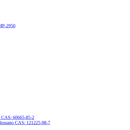
 MP-2950
sano CAS: 60665-85-2
trasilossano CAS: 121225-98-7