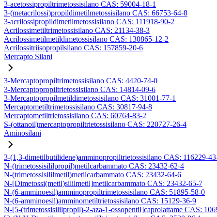
3-acetossipropiltrimetossisilano CAS: 59004-18-1
3-(metacrilossi)propildimetilmetossisilano CAS: 66753-64-8
3-acrilossipropildimetilmetossisilano CAS: 111918-90-2
Acrilossimetiltrimetossisilano CAS: 21134-38-3
Acrilossimetilmetildimetossisilano CAS: 130865-12-2
Acrilossitriisopropilsilano CAS: 157859-20-6
Mercapto Silani
3-Mercaptopropiltrimetossisilano CAS: 4420-74-0
3-Mercaptopropiltrietossisilano CAS: 14814-09-6
3-Mercaptopropilmetildimetossisilano CAS: 31001-77-1
Mercaptometiltrimetossisilano CAS: 30817-94-8
Mercaptometiltrietossisilano CAS: 60764-83-2
S-(ottanoil)mercaptopropiltrietossisilano CAS: 220727-26-4
Aminosilani
3-(1,3-dimetilbutilidene)amminopropiltrietossisilano CAS: 116229-43
N-(trimetossisililpropil)metilcarbammato CAS: 23432-62-4
N-(trimetossisililmetil)metilcarbammato CAS: 23432-64-6
N-[Dimetossi(metil)sililmetil]metilcarbammato CAS: 23432-65-7
N-(6-amminoesil)amminopropiltrimetossisilano CAS: 51895-58-0
N-(6-amminoesil)amminometiltrietossisilano CAS: 15129-36-9
N-[5-(trimetossisililpropil)-2-aza-1-ossopentil]caprolattame CAS: 10