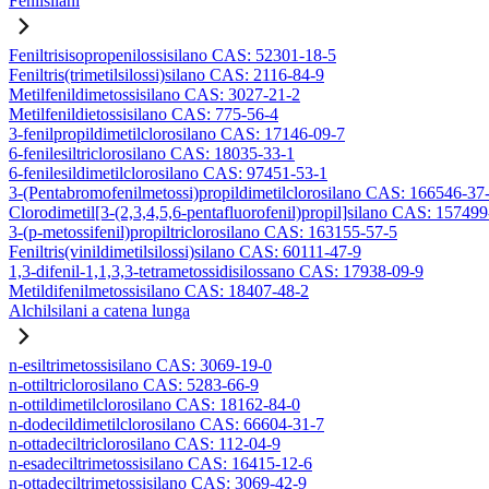
Fenilsilani
Feniltrisisopropenilossisilano CAS: 52301-18-5
Feniltris(trimetilsilossi)silano CAS: 2116-84-9
Metilfenildimetossisilano CAS: 3027-21-2
Metilfenildietossisilano CAS: 775-56-4
3-fenilpropildimetilclorosilano CAS: 17146-09-7
6-fenilesiltriclorosilano CAS: 18035-33-1
6-fenilesildimetilclorosilano CAS: 97451-53-1
3-(Pentabromofenilmetossi)propildimetilclorosilano CAS: 166546-37
Clorodimetil[3-(2,3,4,5,6-pentafluorofenil)propil]silano CAS: 15749
3-(p-metossifenil)propiltriclorosilano CAS: 163155-57-5
Feniltris(vinildimetilsilossi)silano CAS: 60111-47-9
1,3-difenil-1,1,3,3-tetrametossidisilossano CAS: 17938-09-9
Metildifenilmetossisilano CAS: 18407-48-2
Alchilsilani a catena lunga
n-esiltrimetossisilano CAS: 3069-19-0
n-ottiltriclorosilano CAS: 5283-66-9
n-ottildimetilclorosilano CAS: 18162-84-0
n-dodecildimetilclorosilano CAS: 66604-31-7
n-ottadeciltriclorosilano CAS: 112-04-9
n-esadeciltrimetossisilano CAS: 16415-12-6
n-ottadeciltrimetossisilano CAS: 3069-42-9