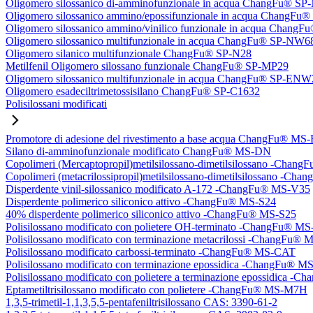
Oligomero silossanico di-amminofunzionale in acqua ChangFu® S
Oligomero silossanico ammino/epossifunzionale in acqua ChangF
Oligomero silossanico ammino/vinilico funzionale in acqua Chan
Oligomero silossanico multifunzionale in acqua ChangFu® SP-NW6
Oligomero silanico multifunzionale ChangFu® SP-N28
Metilfenil Oligomero silossano funzionale ChangFu® SP-MP29
Oligomero silossanico multifunzionale in acqua ChangFu® SP-ENW
Oligomero esadeciltrimetossisilano ChangFu® SP-C1632
Polisilossani modificati
Promotore di adesione del rivestimento a base acqua ChangFu® MS
Silano di-amminofunzionale modificato ChangFu® MS-DN
Copolimeri (Mercaptopropil)metilsilossano-dimetilsilossano -Chan
Copolimeri (metacrilossipropil)metilsilossano-dimetilsilossano -
Disperdente vinil-silossanico modificato A-172 -ChangFu® MS-V35
Disperdente polimerico siliconico attivo -ChangFu® MS-S24
40% disperdente polimerico siliconico attivo -ChangFu® MS-S25
Polisilossano modificato con polietere OH-terminato -ChangFu® 
Polisilossano modificato con terminazione metacrilossi -ChangFu
Polisilossano modificato carbossi-terminato -ChangFu® MS-CAT
Polisilossano modificato con terminazione epossidica -ChangFu® 
Polisilossano modificato con polietere a terminazione epossidica 
Eptametiltrisilossano modificato con polietere -ChangFu® MS-M7H
1,3,5-trimetil-1,1,3,5,5-pentafeniltrisilossano CAS: 3390-61-2