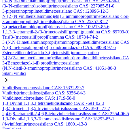
[3-(N,N-Dimetilammino)propil]trimetossisilano CAS: 2530-86-1
(3-(N-etilammino)isobutil)trimetossisilano CAS: 227085-51-0
3-piperazinopropilmetildimetossisilano CAS: 128996-12-3
N-[2-(N-vinilbenzilammino)etil]-3-amminopropiltrimetossisilano clo
3-amminopropiltris(trimetilsilossi)silano CAS: 25357-81-7
3-(metacrilammidopropil)trietossisilano CAS: 109213-85-6
1,1,3,3-tetrametil-2-(3-(trimetossisilil)propil)guanidina CAS: 69709-0
Tris[3-(trietossisilil)propil]ammina CAS: 18784-74-2
3-(N,N-Dimetilamminopropil)amminopropilmetildimetossisilano CA
N-(3-trietossisililpropil)-4,5-diidroimidazolo CAS: 58068-97-6
Estere etilico dell'acido 3-(trietossisilil)propilaspartico
3-[2-(2-amminoetilammino)etilammino]propilmetildimetossisilano C
3-(Benzotriazol-1-il) propiltrimetossisilano
(N,N-dietil-3-amminopropil)trimetossisilano CAS: 41051-80-3
Silani vinilici
Viniltriisopropenossisilano CAS: 15332-99-7
Viniltris(trimetilsilossi)silano CAS: 5356-84-3
Vinildimetilclorosilano CAS: 1719-58-0
1,3-Divinil-1,1,3,3-tetrametildisilazano CAS: 7691-02-3
1,3,5-trimetil-1,3,5-trivinilciclotrisilossano CAS: 3901-77-7
2,4,6,8-tetrametil-2,4,6,8-tetravinilciclotetrasilossano CAS: 2554-06-5
1,3-Divinil-1,1,3,3-Tetrametossidisilossano CAS: 18293-85-1
(4-vinilfenil)trimetossisilano CAS: 18001-13-3