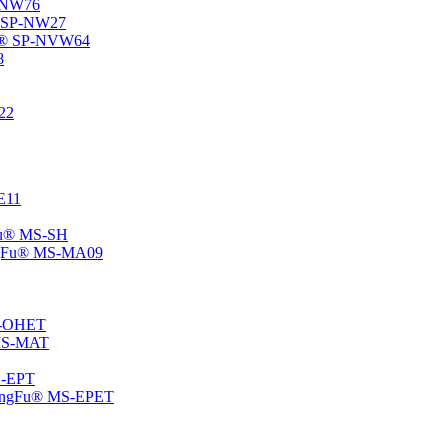
P-NW76
u® SP-NW27
gFu® SP-NVW64
8
22
-E11
gFu® MS-SH
ChangFu® MS-MA09
MS-OHET
® MS-MAT
MS-EPT
-ChangFu® MS-EPET