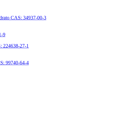
ridrato CAS: 34937-00-3
1-9
S: 224638-27-1
AS: 99740-64-4