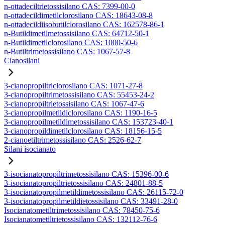
n-ottadeciltrietossisilano CAS: 7399-00-0
n-ottadecildimetilclorosilano CAS: 18643-08-8
n-ottadecildiisobutilclorosilano CAS: 162578-86-1
n-Butildimetilmetossisilano CAS: 64712-50-1
n-Butildimetilclorosilano CAS: 1000-50-6
n-Butiltrimetossisilano CAS: 1067-57-8
Cianosilani
3-cianopropiltriclorosilano CAS: 1071-27-8
3-cianopropiltrimetossisilano CAS: 55453-24-2
3-cianopropiltrietossisilano CAS: 1067-47-6
3-cianopropilmetildiclorosilano CAS: 1190-16-5
3-cianopropilmetildimetossisilano CAS: 153723-40-1
3-cianopropildimetilclorosilano CAS: 18156-15-5
2-cianoetiltrimetossisilano CAS: 2526-62-7
Silani isocianato
3-isocianatopropiltrimetossisilano CAS: 15396-00-6
3-isocianatopropiltrietossisilano CAS: 24801-88-5
3-isocianatopropilmetildimetossisilano CAS: 26115-72-0
3-isocianatopropilmetildietossisilano CAS: 33491-28-0
Isocianatometiltrimetossisilano CAS: 78450-75-6
Isocianatometiltrietossisilano CAS: 132112-76-6