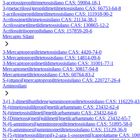
3-acetossipropiltrimetossisilano CAS: 59004-18-1
3-(metacrilossi)propildimetilmetossisilano CAS: 66753-64-8
3-acrilossipropildimetilmetossisilano CAS: 111918-90-2
Acrilossimetiltrimetossisilano CAS: 21134-38-3
Acrilossimetilmetildimetossisilano CAS: 130865-12-2
Acrilossitriisopropilsilano CAS: 157859-20-6
Mercapto Silani
3-Mercaptopropiltrimetossisilano CAS: 4420-74-0
3-Mercaptopropiltrietossisilano CAS: 14814-09-6
3-Mercaptopropilmetildimetossisilano CAS: 31001-77-1
Mercaptometiltrimetossisilano CAS: 30817-94-8
Mercaptometiltrietossisilano CAS: 60764-83-2
S-(ottanoil)mercaptopropiltrietossisilano CAS: 220727-26-4
Aminosilani
3-(1,3-dimetilbutilidene)amminopropiltrietossisilano CAS: 116229-43
N-(trimetossisililpropil)metilcarbammato CAS: 23432-62-4
N-(trimetossisililmetil)metilcarbammato CAS: 23432-64-6
N-[Dimetossi(metil)sililmetil]metilcarbammato CAS: 23432-65-7
N-(6-amminoesil)amminopropiltrimetossisilano CAS: 51895-58-0
N-(6-amminoesil)amminometiltrietossisilano CAS: 15129-36-9
N-[5-(trimetossisililpropil)-2-aza-1-ossopentil]caprolattame CAS: 10