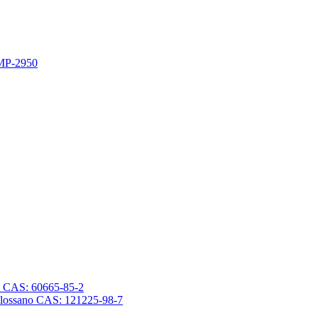
 MP-2950
sano CAS: 60665-85-2
trasilossano CAS: 121225-98-7