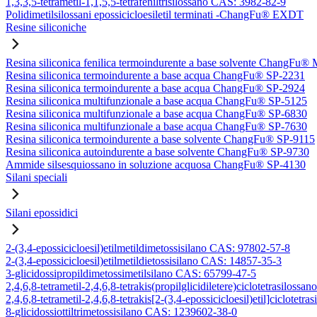
1,3,3,5-tetrametil-1,1,5,5-tetrafeniltrisilossano CAS: 3982-82-9
Polidimetilsilossani epossicicloesiletil terminati -ChangFu® EXDT
Resine siliconiche
Resina siliconica fenilica termoindurente a base solvente ChangFu®
Resina siliconica termoindurente a base acqua ChangFu® SP-2231
Resina siliconica termoindurente a base acqua ChangFu® SP-2924
Resina siliconica multifunzionale a base acqua ChangFu® SP-5125
Resina siliconica multifunzionale a base acqua ChangFu® SP-6830
Resina siliconica multifunzionale a base acqua ChangFu® SP-7630
Resina siliconica termoindurente a base solvente ChangFu® SP-9115
Resina siliconica autoindurente a base solvente ChangFu® SP-9730
Ammide silsesquiossano in soluzione acquosa ChangFu® SP-4130
Silani speciali
Silani epossidici
2-(3,4-epossicicloesil)etilmetildimetossisilano CAS: 97802-57-8
2-(3,4-epossicicloesil)etilmetildietossisilano CAS: 14857-35-3
3-glicidossipropildimetossimetilsilano CAS: 65799-47-5
2,4,6,8-tetrametil-2,4,6,8-tetrakis(propilglicidiletere)ciclotetrasilos
2,4,6,8-tetrametil-2,4,6,8-tetrakis[2-(3,4-epossicicloesil)etil]ciclote
8-glicidossiottiltrimetossisilano CAS: 1239602-38-0