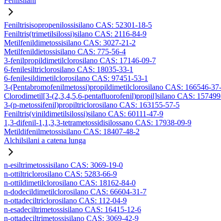
Fenilsilani
Feniltrisisopropenilossisilano CAS: 52301-18-5
Feniltris(trimetilsilossi)silano CAS: 2116-84-9
Metilfenildimetossisilano CAS: 3027-21-2
Metilfenildietossisilano CAS: 775-56-4
3-fenilpropildimetilclorosilano CAS: 17146-09-7
6-fenilesiltriclorosilano CAS: 18035-33-1
6-fenilesildimetilclorosilano CAS: 97451-53-1
3-(Pentabromofenilmetossi)propildimetilclorosilano CAS: 166546-37
Clorodimetil[3-(2,3,4,5,6-pentafluorofenil)propil]silano CAS: 15749
3-(p-metossifenil)propiltriclorosilano CAS: 163155-57-5
Feniltris(vinildimetilsilossi)silano CAS: 60111-47-9
1,3-difenil-1,1,3,3-tetrametossidisilossano CAS: 17938-09-9
Metildifenilmetossisilano CAS: 18407-48-2
Alchilsilani a catena lunga
n-esiltrimetossisilano CAS: 3069-19-0
n-ottiltriclorosilano CAS: 5283-66-9
n-ottildimetilclorosilano CAS: 18162-84-0
n-dodecildimetilclorosilano CAS: 66604-31-7
n-ottadeciltriclorosilano CAS: 112-04-9
n-esadeciltrimetossisilano CAS: 16415-12-6
n-ottadeciltrimetossisilano CAS: 3069-42-9