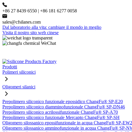
+86 27 8439 6550 | +86 181 6277 0058
sales@cfsilanes.com
Dal laboratorio alla vita: cambiare il mondo in meglio
Visita il nostro sito web cinese
Prodotti
Polimeri siliconici
Oligomeri silanici
Prepolimero siliconico funzionale epossidico ChangFu® SP-E20
Prepolimero siliconico diamminofunzionale ChangFu® SP-DN46
Prepolimero siliconico acrilossifunzionale ChangFu® SP-A70
Prepolimero siliconico funzionale Mercapto ChangFu® SP-SH
Oligomero silossanico epossifunzionale in acqua ChangFu® SP-EW
Oligomero silossanico amminofunzionale in acqua ChangFu® SP-