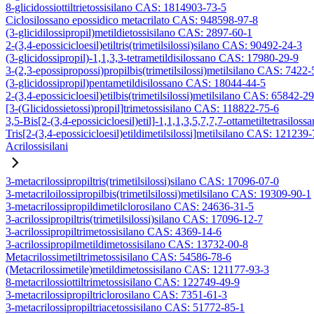
8-glicidossiottiltrietossisilano CAS: 1814903-73-5
Ciclosilossano epossidico metacrilato CAS: 948598-97-8
(3-glicidilossipropil)metildietossisilano CAS: 2897-60-1
2-(3,4-epossicicloesil)etiltris(trimetilsilossi)silano CAS: 90492-24-3
(3-glicidossipropil)-1,1,3,3-tetrametildisilossano CAS: 17980-29-9
3-(2,3-epossipropossi)propilbis(trimetilsilossi)metilsilano CAS: 7422-
(3-glicidossipropil)pentametildisilossano CAS: 18044-44-5
2-(3,4-epossicicloesil)etilbis(trimetilsilossi)metilsilano CAS: 65842-2
[3-(Glicidossietossi)propil]trimetossisilano CAS: 118822-75-6
3,5-Bis[2-(3,4-epossicicloesil)etil]-1,1,1,3,5,7,7,7-ottametiltetrasiloss
Tris[2-(3,4-epossicicloesil)etildimetilsilossi]metilsilano CAS: 121239
Acrilossisilani
3-metacrilossipropiltris(trimetilsilossi)silano CAS: 17096-07-0
3-metacriloilossipropilbis(trimetilsilossi)metilsilano CAS: 19309-90-1
3-metacrilossipropildimetilclorosilano CAS: 24636-31-5
3-acrilossipropiltris(trimetilsilossi)silano CAS: 17096-12-7
3-acrilossipropiltrimetossisilano CAS: 4369-14-6
3-acrilossipropilmetildimetossisilano CAS: 13732-00-8
Metacrilossimetiltrimetossisilano CAS: 54586-78-6
(Metacrilossimetile)metildimetossisilano CAS: 121177-93-3
8-metacrilossiottiltrimetossisilano CAS: 122749-49-9
3-metacrilossipropiltriclorosilano CAS: 7351-61-3
3-metacrilossipropiltriacetossisilano CAS: 51772-85-1