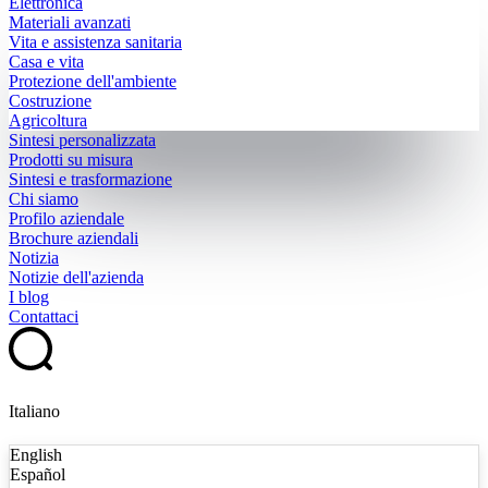
Elettronica
Materiali avanzati
Vita e assistenza sanitaria
Casa e vita
Protezione dell'ambiente
Costruzione
Agricoltura
Sintesi personalizzata
Prodotti su misura
Sintesi e trasformazione
Chi siamo
Profilo aziendale
Brochure aziendali
Notizia
Notizie dell'azienda
I blog
Contattaci
Italiano
English
Español