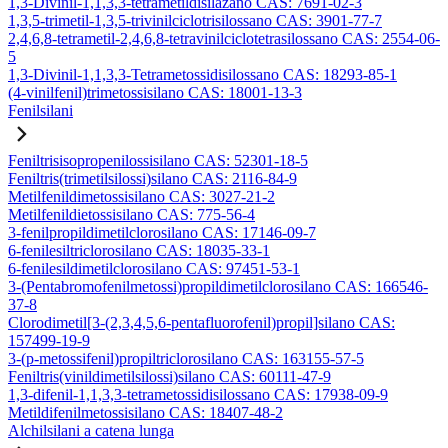
1,3-Divinil-1,1,3,3-tetrametildisilazano CAS: 7691-02-3
1,3,5-trimetil-1,3,5-trivinilciclotrisilossano CAS: 3901-77-7
2,4,6,8-tetrametil-2,4,6,8-tetravinilciclotetrasilossano CAS: 2554-06-
5
1,3-Divinil-1,1,3,3-Tetrametossidisilossano CAS: 18293-85-1
(4-vinilfenil)trimetossisilano CAS: 18001-13-3
Fenilsilani
Feniltrisisopropenilossisilano CAS: 52301-18-5
Feniltris(trimetilsilossi)silano CAS: 2116-84-9
Metilfenildimetossisilano CAS: 3027-21-2
Metilfenildietossisilano CAS: 775-56-4
3-fenilpropildimetilclorosilano CAS: 17146-09-7
6-fenilesiltriclorosilano CAS: 18035-33-1
6-fenilesildimetilclorosilano CAS: 97451-53-1
3-(Pentabromofenilmetossi)propildimetilclorosilano CAS: 166546-
37-8
Clorodimetil[3-(2,3,4,5,6-pentafluorofenil)propil]silano CAS:
157499-19-9
3-(p-metossifenil)propiltriclorosilano CAS: 163155-57-5
Feniltris(vinildimetilsilossi)silano CAS: 60111-47-9
1,3-difenil-1,1,3,3-tetrametossidisilossano CAS: 17938-09-9
Metildifenilmetossisilano CAS: 18407-48-2
Alchilsilani a catena lunga