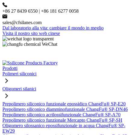
+86 27 8439 6550 | +86 181 6277 0058
sales@cfsilanes.com
Dal laboratorio alla vita: cambiare il mondo in meglio
Visita il nostro sito web cinese
Prodotti
Polimeri siliconici
Oligomeri silanici
Prepolimero siliconico funzionale epossidico ChangFu® SP-E20
Prepolimero siliconico diamminofunzionale ChangFu® SP-DN46
Prepolimero siliconico acrilossifunzionale ChangFu® SP-A70
Prepolimero siliconico funzionale Mercapto ChangFu® SP-SH
Oligomero silossanico epossifunzionale in acqua ChangFu® SP-
EW29