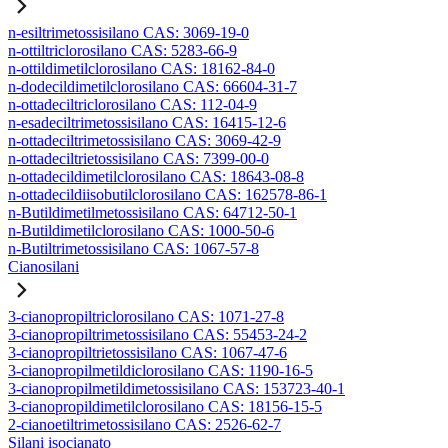
n-esiltrimetossisilano CAS: 3069-19-0
n-ottiltriclorosilano CAS: 5283-66-9
n-ottildimetilclorosilano CAS: 18162-84-0
n-dodecildimetilclorosilano CAS: 66604-31-7
n-ottadeciltriclorosilano CAS: 112-04-9
n-esadeciltrimetossisilano CAS: 16415-12-6
n-ottadeciltrimetossisilano CAS: 3069-42-9
n-ottadeciltrietossisilano CAS: 7399-00-0
n-ottadecildimetilclorosilano CAS: 18643-08-8
n-ottadecildiisobutilclorosilano CAS: 162578-86-1
n-Butildimetilmetossisilano CAS: 64712-50-1
n-Butildimetilclorosilano CAS: 1000-50-6
n-Butiltrimetossisilano CAS: 1067-57-8
Cianosilani
3-cianopropiltriclorosilano CAS: 1071-27-8
3-cianopropiltrimetossisilano CAS: 55453-24-2
3-cianopropiltrietossisilano CAS: 1067-47-6
3-cianopropilmetildiclorosilano CAS: 1190-16-5
3-cianopropilmetildimetossisilano CAS: 153723-40-1
3-cianopropildimetilclorosilano CAS: 18156-15-5
2-cianoetiltrimetossisilano CAS: 2526-62-7
Silani isocianato