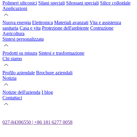
Polimeri siliconici
Silani speciali
Silossani speciali
Silice colloidale
Applicazioni
Nuova energia
Elettronica
Materiali avanzati
Vita e assistenza
sanitaria
Casa e vita
Protezione dell'ambiente
Costruzione
Agricoltura
Sintesi personalizzata
Prodotti su misura
Sintesi e trasformazione
Chi siamo
Profilo aziendale
Brochure aziendali
Notizia
Notizie dell'azienda
I blog
Contattaci
027-84396550 | +86 181 6277 0058