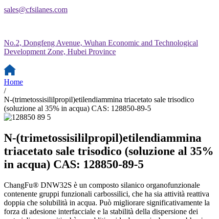
sales@cfsilanes.com
No.2, Dongfeng Avenue, Wuhan Economic and Technological
Development Zone, Hubei Province
Home
/
N-(trimetossisililpropil)etilendiammina triacetato sale trisodico
(soluzione al 35% in acqua) CAS: 128850-89-5
N-(trimetossisililpropil)etilendiammina
triacetato sale trisodico (soluzione al 35%
in acqua) CAS: 128850-89-5
ChangFu® DNW32S è un composto silanico organofunzionale
contenente gruppi funzionali carbossilici, che ha sia attività reattiva
doppia che solubilità in acqua. Può migliorare significativamente la
forza di adesione interfacciale e la stabilità della dispersione dei