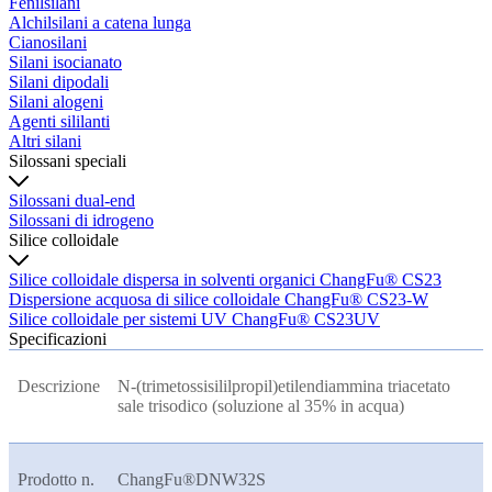
Fenilsilani
Alchilsilani a catena lunga
Cianosilani
Silani isocianato
Silani dipodali
Silani alogeni
Agenti sililanti
Altri silani
Silossani speciali
Silossani dual-end
Silossani di idrogeno
Silice colloidale
Silice colloidale dispersa in solventi organici ChangFu® CS23
Dispersione acquosa di silice colloidale ChangFu® CS23-W
Silice colloidale per sistemi UV ChangFu® CS23UV
Specificazioni
Descrizione
N-(trimetossisililpropil)etilendiammina triacetato
sale trisodico (soluzione al 35% in acqua)
Prodotto n.
ChangFu®DNW32S