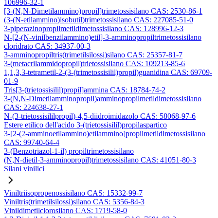
106996-32-1
[3-(N,N-Dimetilammino)propil]trimetossisilano CAS: 2530-86-1
(3-(N-etilammino)isobutil)trimetossisilano CAS: 227085-51-0
3-piperazinopropilmetildimetossisilano CAS: 128996-12-3
N-[2-(N-vinilbenzilammino)etil]-3-amminopropiltrimetossisilano
cloridrato CAS: 34937-00-3
3-amminopropiltris(trimetilsilossi)silano CAS: 25357-81-7
3-(metacrilammidopropil)trietossisilano CAS: 109213-85-6
1,1,3,3-tetrametil-2-(3-(trimetossisilil)propil)guanidina CAS: 69709-
01-9
Tris[3-(trietossisilil)propil]ammina CAS: 18784-74-2
3-(N,N-Dimetilamminopropil)amminopropilmetildimetossisilano
CAS: 224638-27-1
N-(3-trietossisililpropil)-4,5-diidroimidazolo CAS: 58068-97-6
Estere etilico dell'acido 3-(trietossisilil)propilaspartico
3-[2-(2-amminoetilammino)etilammino]propilmetildimetossisilano
CAS: 99740-64-4
3-(Benzotriazol-1-il) propiltrimetossisilano
(N,N-dietil-3-amminopropil)trimetossisilano CAS: 41051-80-3
Silani vinilici
Viniltriisopropenossisilano CAS: 15332-99-7
Viniltris(trimetilsilossi)silano CAS: 5356-84-3
Vinildimetilclorosilano CAS: 1719-58-0