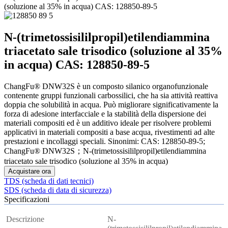
(soluzione al 35% in acqua) CAS: 128850-89-5
N-(trimetossisililpropil)etilendiammina
triacetato sale trisodico (soluzione al 35%
in acqua) CAS: 128850-89-5
ChangFu® DNW32S è un composto silanico organofunzionale
contenente gruppi funzionali carbossilici, che ha sia attività reattiva
doppia che solubilità in acqua. Può migliorare significativamente la
forza di adesione interfacciale e la stabilità della dispersione dei
materiali compositi ed è un additivo ideale per risolvere problemi
applicativi in ​​materiali compositi a base acqua, rivestimenti ad alte
prestazioni e incollaggi speciali. Sinonimi: CAS: 128850-89-5;
ChangFu® DNW32S；N-(trimetossisililpropil)etilendiammina
triacetato sale trisodico (soluzione al 35% in acqua)
Acquistare ora
TDS (scheda di dati tecnici)
SDS (scheda di data di sicurezza)
Specificazioni
Descrizione
N-