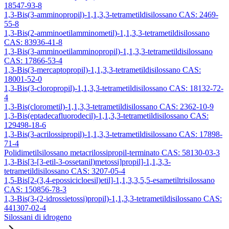
18547-93-8
1,3-Bis(3-amminopropil)-1,1,3,3-tetrametildisilossano CAS: 2469-
55-8
1,3-Bis(2-amminoetilamminometil)-1,1,3,3-tetrametildisilossano
CAS: 83936-41-8
1,3-Bis(3-amminoetilamminopropil)-1,1,3,3-tetrametildisilossano
CAS: 17866-53-4
1,3-Bis(3-mercaptopropil)-1,1,3,3-tetrametildisilossano CAS:
18001-52-0
1,3-Bis(3-cloropropil)-1,1,3,3-tetrametildisilossano CAS: 18132-72-
4
1,3-Bis(clorometil)-1,1,3,3-tetrametildisilossano CAS: 2362-10-9
1,3-Bis(eptadecafluorodecil)-1,1,3,3-tetrametildisilossano CAS:
129498-18-6
1,3-Bis(3-acrilossipropil)-1,1,3,3-tetrametildisilossano CAS: 17898-
71-4
Polidimetilsilossano metacrilossipropil-terminato CAS: 58130-03-3
1,3-Bis[3-[3-etil-3-ossetanil)metossi]propil]-1,1,3,3-
tetrametildisilossano CAS: 3207-05-4
1,5-Bis[2-(3,4-epossicicloesil)etil]-1,1,3,3,5,5-esametiltrisilossano
CAS: 150856-78-3
1,3-Bis(3-(2-idrossietossi)propil)-1,1,3,3-tetrametildisilossano CAS:
441307-02-4
Silossani di idrogeno