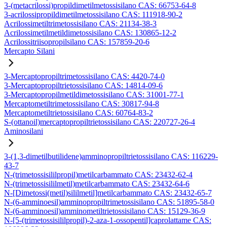
3-(metacrilossi)propildimetilmetossisilano CAS: 66753-64-8
3-acrilossipropildimetilmetossisilano CAS: 111918-90-2
Acrilossimetiltrimetossisilano CAS: 21134-38-3
Acrilossimetilmetildimetossisilano CAS: 130865-12-2
Acrilossitriisopropilsilano CAS: 157859-20-6
Mercapto Silani
3-Mercaptopropiltrimetossisilano CAS: 4420-74-0
3-Mercaptopropiltrietossisilano CAS: 14814-09-6
3-Mercaptopropilmetildimetossisilano CAS: 31001-77-1
Mercaptometiltrimetossisilano CAS: 30817-94-8
Mercaptometiltrietossisilano CAS: 60764-83-2
S-(ottanoil)mercaptopropiltrietossisilano CAS: 220727-26-4
Aminosilani
3-(1,3-dimetilbutilidene)amminopropiltrietossisilano CAS: 116229-
43-7
N-(trimetossisililpropil)metilcarbammato CAS: 23432-62-4
N-(trimetossisililmetil)metilcarbammato CAS: 23432-64-6
N-[Dimetossi(metil)sililmetil]metilcarbammato CAS: 23432-65-7
N-(6-amminoesil)amminopropiltrimetossisilano CAS: 51895-58-0
N-(6-amminoesil)amminometiltrietossisilano CAS: 15129-36-9
N-[5-(trimetossisililpropil)-2-aza-1-ossopentil]caprolattame CAS: