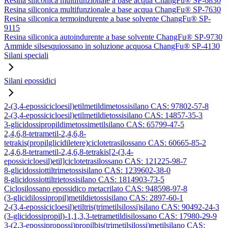
Resina siliconica multifunzionale a base acqua ChangFu® SP-6830
Resina siliconica multifunzionale a base acqua ChangFu® SP-7630
Resina siliconica termoindurente a base solvente ChangFu® SP-
9115
Resina siliconica autoindurente a base solvente ChangFu® SP-9730
Ammide silsesquiossano in soluzione acquosa ChangFu® SP-4130
Silani speciali
Silani epossidici
2-(3,4-epossicicloesil)etilmetildimetossisilano CAS: 97802-57-8
2-(3,4-epossicicloesil)etilmetildietossisilano CAS: 14857-35-3
3-glicidossipropildimetossimetilsilano CAS: 65799-47-5
2,4,6,8-tetrametil-2,4,6,8-
tetrakis(propilglicidiletere)ciclotetrasilossano CAS: 60665-85-2
2,4,6,8-tetrametil-2,4,6,8-tetrakis[2-(3,4-
epossicicloesil)etil]ciclotetrasilossano CAS: 121225-98-7
8-glicidossiottiltrimetossisilano CAS: 1239602-38-0
8-glicidossiottiltrietossisilano CAS: 1814903-73-5
Ciclosilossano epossidico metacrilato CAS: 948598-97-8
(3-glicidilossipropil)metildietossisilano CAS: 2897-60-1
2-(3,4-epossicicloesil)etiltris(trimetilsilossi)silano CAS: 90492-24-3
(3-glicidossipropil)-1,1,3,3-tetrametildisilossano CAS: 17980-29-9
3-(2,3-epossipropossi)propilbis(trimetilsilossi)metilsilano CAS: