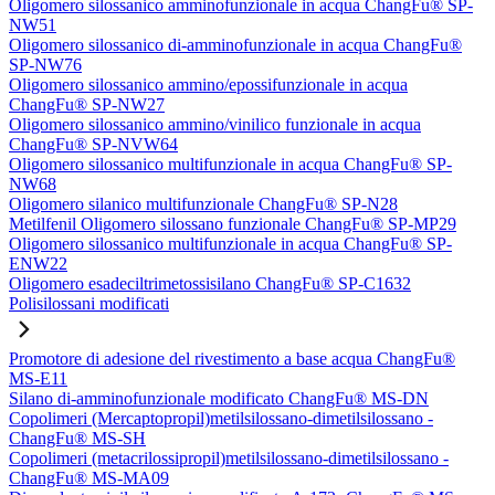
Oligomero silossanico amminofunzionale in acqua ChangFu® SP-
NW51
Oligomero silossanico di-amminofunzionale in acqua ChangFu®
SP-NW76
Oligomero silossanico ammino/epossifunzionale in acqua
ChangFu® SP-NW27
Oligomero silossanico ammino/vinilico funzionale in acqua
ChangFu® SP-NVW64
Oligomero silossanico multifunzionale in acqua ChangFu® SP-
NW68
Oligomero silanico multifunzionale ChangFu® SP-N28
Metilfenil Oligomero silossano funzionale ChangFu® SP-MP29
Oligomero silossanico multifunzionale in acqua ChangFu® SP-
ENW22
Oligomero esadeciltrimetossisilano ChangFu® SP-C1632
Polisilossani modificati
Promotore di adesione del rivestimento a base acqua ChangFu®
MS-E11
Silano di-amminofunzionale modificato ChangFu® MS-DN
Copolimeri (Mercaptopropil)metilsilossano-dimetilsilossano -
ChangFu® MS-SH
Copolimeri (metacrilossipropil)metilsilossano-dimetilsilossano -
ChangFu® MS-MA09