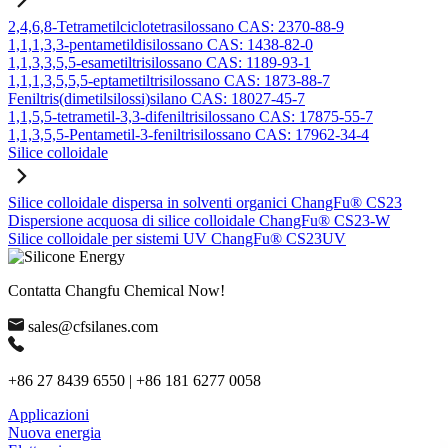
2,4,6,8-Tetrametilciclotetrasilossano CAS: 2370-88-9
1,1,1,3,3-pentametildisilossano CAS: 1438-82-0
1,1,3,3,5,5-esametiltrisilossano CAS: 1189-93-1
1,1,1,3,5,5,5-eptametiltrisilossano CAS: 1873-88-7
Feniltris(dimetilsilossi)silano CAS: 18027-45-7
1,1,5,5-tetrametil-3,3-difeniltrisilossano CAS: 17875-55-7
1,1,3,5,5-Pentametil-3-feniltrisilossano CAS: 17962-34-4
Silice colloidale
Silice colloidale dispersa in solventi organici ChangFu® CS23
Dispersione acquosa di silice colloidale ChangFu® CS23-W
Silice colloidale per sistemi UV ChangFu® CS23UV
Contatta Changfu Chemical Now!
sales@cfsilanes.com
+86 27 8439 6550 | +86 181 6277 0058
Applicazioni
Nuova energia