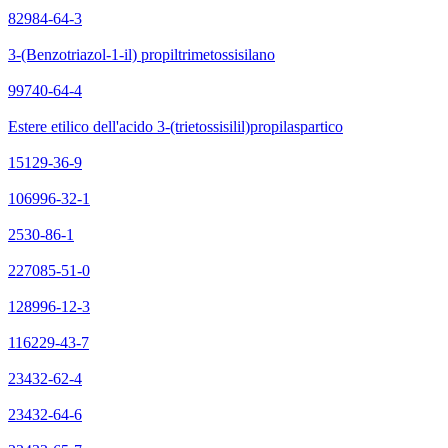
82984-64-3
3-(Benzotriazol-1-il) propiltrimetossisilano
99740-64-4
Estere etilico dell'acido 3-(trietossisilil)propilaspartico
15129-36-9
106996-32-1
2530-86-1
227085-51-0
128996-12-3
116229-43-7
23432-62-4
23432-64-6