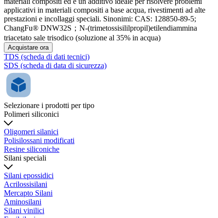
materiali compositi ed è un additivo ideale per risolvere problemi
applicativi in ​​materiali compositi a base acqua, rivestimenti ad alte
prestazioni e incollaggi speciali. Sinonimi: CAS: 128850-89-5;
ChangFu® DNW32S；N-(trimetossisililpropil)etilendiammina
triacetato sale trisodico (soluzione al 35% in acqua)
Acquistare ora
TDS (scheda di dati tecnici)
SDS (scheda di data di sicurezza)
Selezionare i prodotti per tipo
Polimeri siliconici
Oligomeri silanici
Polisilossani modificati
Resine siliconiche
Silani speciali
Silani epossidici
Acrilossisilani
Mercapto Silani
Aminosilani
Silani vinilici