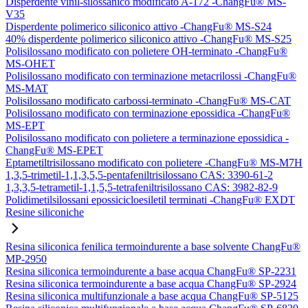
Disperdente vinil-silossanico modificato A-172 -ChangFu® MS-
V35
Disperdente polimerico siliconico attivo -ChangFu® MS-S24
40% disperdente polimerico siliconico attivo -ChangFu® MS-S25
Polisilossano modificato con polietere OH-terminato -ChangFu®
MS-OHET
Polisilossano modificato con terminazione metacrilossi -ChangFu®
MS-MAT
Polisilossano modificato carbossi-terminato -ChangFu® MS-CAT
Polisilossano modificato con terminazione epossidica -ChangFu®
MS-EPT
Polisilossano modificato con polietere a terminazione epossidica -
ChangFu® MS-EPET
Eptametiltrisilossano modificato con polietere -ChangFu® MS-M7H
1,3,5-trimetil-1,1,3,5,5-pentafeniltrisilossano CAS: 3390-61-2
1,3,3,5-tetrametil-1,1,5,5-tetrafeniltrisilossano CAS: 3982-82-9
Polidimetilsilossani epossicicloesiletil terminati -ChangFu® EXDT
Resine siliconiche
Resina siliconica fenilica termoindurente a base solvente ChangFu®
MP-2950
Resina siliconica termoindurente a base acqua ChangFu® SP-2231
Resina siliconica termoindurente a base acqua ChangFu® SP-2924
Resina siliconica multifunzionale a base acqua ChangFu® SP-5125