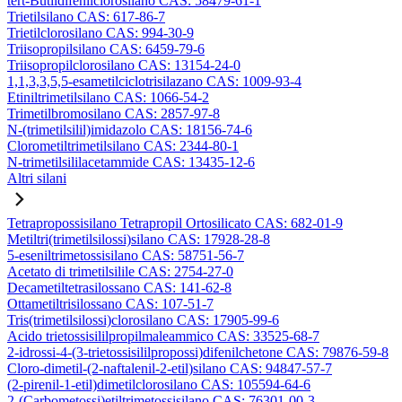
tert-Butildifenilclorosilano CAS: 58479-61-1
Trietilsilano CAS: 617-86-7
Trietilclorosilano CAS: 994-30-9
Triisopropilsilano CAS: 6459-79-6
Triisopropilclorosilano CAS: 13154-24-0
1,1,3,3,5,5-esametilciclotrisilazano CAS: 1009-93-4
Etiniltrimetilsilano CAS: 1066-54-2
Trimetilbromosilano CAS: 2857-97-8
N-(trimetilsilil)imidazolo CAS: 18156-74-6
Clorometiltrimetilsilano CAS: 2344-80-1
N-trimetilsililacetammide CAS: 13435-12-6
Altri silani
Tetrapropossisilano Tetrapropil Ortosilicato CAS: 682-01-9
Metiltri(trimetilsilossi)silano CAS: 17928-28-8
5-eseniltrimetossisilano CAS: 58751-56-7
Acetato di trimetilsilile CAS: 2754-27-0
Decametiltetrasilossano CAS: 141-62-8
Ottametiltrisilossano CAS: 107-51-7
Tris(trimetilsilossi)clorosilano CAS: 17905-99-6
Acido trietossisililpropilmaleammico CAS: 33525-68-7
2-idrossi-4-(3-trietossisililpropossi)difenilchetone CAS: 79876-59-8
Cloro-dimetil-(2-naftalenil-2-etil)silano CAS: 94847-57-7
(2-pirenil-1-etil)dimetilclorosilano CAS: 105594-64-6
2-(Carbometossi)etiltrimetossisilano CAS: 76301-00-3