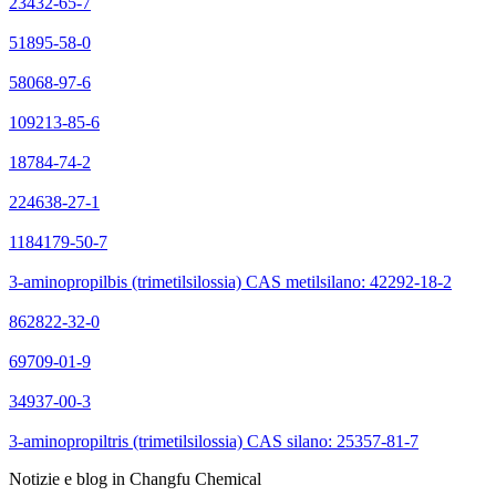
23432-65-7
51895-58-0
58068-97-6
109213-85-6
18784-74-2
224638-27-1
1184179-50-7
3-aminopropilbis (trimetilsilossia) CAS metilsilano: 42292-18-2
862822-32-0
69709-01-9
34937-00-3
3-aminopropiltris (trimetilsilossia) CAS silano: 25357-81-7
Notizie e blog in Changfu Chemical