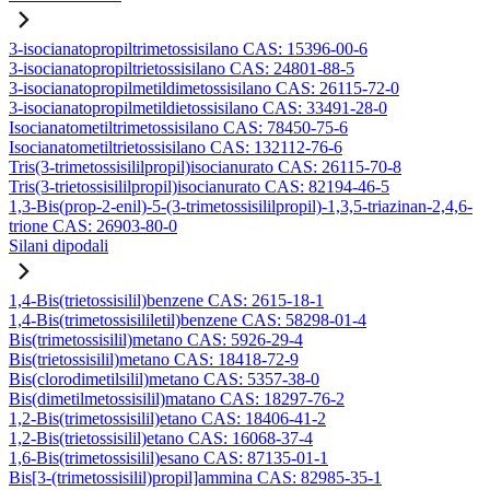
3-isocianatopropiltrimetossisilano CAS: 15396-00-6
3-isocianatopropiltrietossisilano CAS: 24801-88-5
3-isocianatopropilmetildimetossisilano CAS: 26115-72-0
3-isocianatopropilmetildietossisilano CAS: 33491-28-0
Isocianatometiltrimetossisilano CAS: 78450-75-6
Isocianatometiltrietossisilano CAS: 132112-76-6
Tris(3-trimetossisililpropil)isocianurato CAS: 26115-70-8
Tris(3-trietossisililpropil)isocianurato CAS: 82194-46-5
1,3-Bis(prop-2-enil)-5-(3-trimetossisililpropil)-1,3,5-triazinan-2,4,6-
trione CAS: 26903-80-0
Silani dipodali
1,4-Bis(trietossisilil)benzene CAS: 2615-18-1
1,4-Bis(trimetossisililetil)benzene CAS: 58298-01-4
Bis(trimetossisilil)metano CAS: 5926-29-4
Bis(trietossisilil)metano CAS: 18418-72-9
Bis(clorodimetilsilil)metano CAS: 5357-38-0
Bis(dimetilmetossisilil)matano CAS: 18297-76-2
1,2-Bis(trimetossisilil)etano CAS: 18406-41-2
1,2-Bis(trietossisilil)etano CAS: 16068-37-4
1,6-Bis(trimetossisilil)esano CAS: 87135-01-1
Bis[3-(trimetossisilil)propil]ammina CAS: 82985-35-1