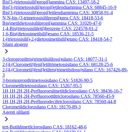
Bis[3-(trietossisilil)propil]ammina CAS: 13497-18-2
Bis[3-(trimetossisilil)propil]etilendiammina CAS: 68845-16-9
Bis[3-(trietossisilil)propil]etilendiammina CAS: 30858-91-4
N,N-bis (3-trimetossisililpropil)urea CAS: 18418-53-6
Bis(metildietossisililpropil)ammina CAS: 31020-47-0
1,4-Bis(trietossisililetil)benzene CAS: 224578-01-2
1,6-Bis(dietossimetilsilil)esano CAS: 18536-21-5
1-(trietossisilil)-2-(dietossimetilsilil)etano CAS: 18418-54-7
Silani alogeni
3-cloropropiltris(trimetilsililossi)silano CAS: 18077-31-1
2-[4-(Clorometil)fenil]etiltrimetossisilano CAS: 68128-25-6
2-[4-(Clorometil)fenil]etiltris(trimetilsilossi)silano CAS: 167426-89-
3
3-bromopropiltrimetossisilano CAS: 51826-90-5
Clorometiltrietossisilano CAS: 15267-95-5
1H,1H,2H,2H-Perfluoroesilmetildiclorosilano CAS: 38436-16-7
1H,1H,2H,2H-Perfluoroottiltriclorosilano CAS: 78560-45-9
1H,1H,2H,2H-Perfluorodeciltriclorosilano CAS: 78560-44-8
Clorometildiclorosilano CAS: 18170-89-3
Agenti sililanti
tert-Butildimetilclorosilano CAS: 18162-48-6