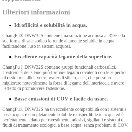
Ulteriori informazioni
Idrofilicità e solubilità in acqua.
ChangFu® DNW32S contiene una soluzione acquosa al 35% e la
sua forma di sale sodico lo rende altamente solubile in acqua,
facilitandone l'uso in sistemi acquosi.
Eccellente capacità legante della superficie.
ChangFu® DNW32S contiene gruppi funzionali carbossilici.
L'estremità del silano può formare legami covalenti con le superfici
di ossidi metallici, vetro, wafer di silicio, ecc., che possono
migliorare notevolmente la forza di legame dell'interfaccia e avere
l'effetto di promuovere l'adesione.
Basse emissioni di COV e facile da usare.
ChangFu® DNW32S ha un'eccellente compatibilità con i sistemi a
base acqua, è completamente solubile e disperdibile in acqua ed è
perfettamente adatto per rivestimenti, adesivi, sigillanti e sistemi di
fluidi di trattamento ecologici a base acqua, senza problemi di COV.