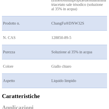
(trimetossisililpropil)etilendiammina
triacetato sale trisodico (soluzione
al 35% in acqua)
Prodotto n.
ChangFu®DNW32S
N. CAS
128850-89-5
Purezza
Soluzione al 35% in acqua
Colore
Giallo chiaro
Aspetto
Liquido limpido
Caratteristiche
Applicazioni