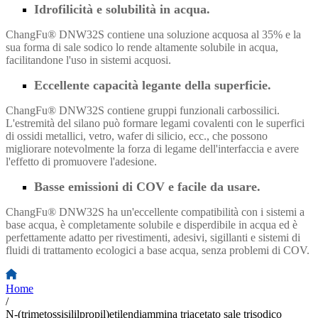
Idrofilicità e solubilità in acqua.
ChangFu® DNW32S contiene una soluzione acquosa al 35% e la
sua forma di sale sodico lo rende altamente solubile in acqua,
facilitandone l'uso in sistemi acquosi.
Eccellente capacità legante della superficie.
ChangFu® DNW32S contiene gruppi funzionali carbossilici.
L'estremità del silano può formare legami covalenti con le superfici
di ossidi metallici, vetro, wafer di silicio, ecc., che possono
migliorare notevolmente la forza di legame dell'interfaccia e avere
l'effetto di promuovere l'adesione.
Basse emissioni di COV e facile da usare.
ChangFu® DNW32S ha un'eccellente compatibilità con i sistemi a
base acqua, è completamente solubile e disperdibile in acqua ed è
perfettamente adatto per rivestimenti, adesivi, sigillanti e sistemi di
fluidi di trattamento ecologici a base acqua, senza problemi di COV.
Home
/
N-(trimetossisililpropil)etilendiammina triacetato sale trisodico