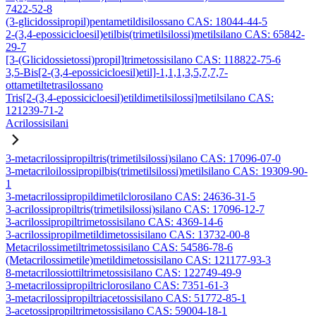
7422-52-8
(3-glicidossipropil)pentametildisilossano CAS: 18044-44-5
2-(3,4-epossicicloesil)etilbis(trimetilsilossi)metilsilano CAS: 65842-
29-7
[3-(Glicidossietossi)propil]trimetossisilano CAS: 118822-75-6
3,5-Bis[2-(3,4-epossicicloesil)etil]-1,1,1,3,5,7,7,7-
ottametiltetrasilossano
Tris[2-(3,4-epossicicloesil)etildimetilsilossi]metilsilano CAS:
121239-71-2
Acrilossisilani
3-metacrilossipropiltris(trimetilsilossi)silano CAS: 17096-07-0
3-metacriloilossipropilbis(trimetilsilossi)metilsilano CAS: 19309-90-
1
3-metacrilossipropildimetilclorosilano CAS: 24636-31-5
3-acrilossipropiltris(trimetilsilossi)silano CAS: 17096-12-7
3-acrilossipropiltrimetossisilano CAS: 4369-14-6
3-acrilossipropilmetildimetossisilano CAS: 13732-00-8
Metacrilossimetiltrimetossisilano CAS: 54586-78-6
(Metacrilossimetile)metildimetossisilano CAS: 121177-93-3
8-metacrilossiottiltrimetossisilano CAS: 122749-49-9
3-metacrilossipropiltriclorosilano CAS: 7351-61-3
3-metacrilossipropiltriacetossisilano CAS: 51772-85-1
3-acetossipropiltrimetossisilano CAS: 59004-18-1