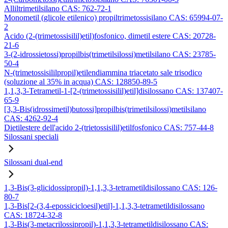
Alliltrimetilsilano CAS: 762-72-1
Monometil (glicole etilenico) propiltrimetossisilano CAS: 65994-07-
2
Acido (2-(trimetossisilil)etil)fosfonico, dimetil estere CAS: 20728-
21-6
3-(2-idrossietossi)propilbis(trimetilsilossi)metilsilano CAS: 23785-
50-4
N-(trimetossisililpropil)etilendiammina triacetato sale trisodico
(soluzione al 35% in acqua) CAS: 128850-89-5
1,1,3,3-Tetrametil-1-[2-(trimetossisilil)etil]disilossano CAS: 137407-
65-9
[3,3-Bis(idrossimetil)butossi]propilbis(trimetilsilossi)metilsilano
CAS: 4262-92-4
Dietilestere dell'acido 2-(trietossisilil)etilfosfonico CAS: 757-44-8
Silossani speciali
Silossani dual-end
1,3-Bis(3-glicidossipropil)-1,1,3,3-tetrametildisilossano CAS: 126-
80-7
1,3-Bis[2-(3,4-epossicicloesil)etil]-1,1,3,3-tetrametildisilossano
CAS: 18724-32-8
1,3-Bis(3-metacrilossipropil)-1,1,3,3-tetrametildisilossano CAS: