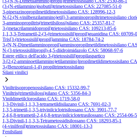
[3-(N,N-Dimetilammino)propil]trimetossisilano CAS: 2530-86-1
(3-(N-etilammino)isobutil)trimetossisilano CAS: 227085-51-0
3-piperazinopropilmetildimetossisilano CAS: 128996-12-3
N-[2-(N-vinilbenzilammino)etil]-3-amminopropiltrimetossisilano clo
3-amminopropiltris(trimetilsilossi)silano CAS: 25357-81-7
3-(metacrilammidopropil)trietossisilano CAS: 109213-85-6
1,1,3,3-Tetrametil-2-(3-(trimetossisilil)propil)guanidina CAS: 69709-
Tris[3-(trietossisilil)propil]ammina CAS: 18784-74-2
3-(N,N-Dimetilamminopropil)amminopropilmetildimetossisilano CA
N-(3-trietossisililpropil)-4,5-diidroimidazolo CAS: 58068-97-6
Estere etilico dell'acido 3-(trietossisilil)propilaspartico
3-[2-(2-amminoetilammino)etilammino]propilmetildimetossisilano C
3-(Benzotriazol-1-il) propiltrimetossisilano
Silani vinilici
Viniltriisopropenossisilano CAS: 15332-99-7
Viniltris(trimetilsilossi)silano CAS: 5356-84-3
Vinildimetilclorosilano CAS: 1719-58-0
1,3-Divinil-1,1,3,3-tetrametildisilazano CAS: 7691-02-3
1,3,5-trimetil-1,3,5-trivinilciclotrisilossano CAS: 3901-77-7
2,4,6,8-tetrametil-2,4,6,8-tetravinilciclotetrasilossano CAS: 2554-06-5
1,3-Divinil-1,1,3,3-Tetrametossidisilossano CAS: 18293-85-1
(4-vinilfenil)trimetossisilano CAS: 18001-13-3
Fenilsilani