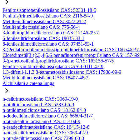
Feniltrisisopropenilossisilano CAS: 52301-18-5
Feniltris(trimetilsilossi)silano CAS: 2116-84-9
Metilfenildimetossisilano CAS: 3027-21-2
Metilfenildietossisilano CAS: 775-56-4
3-fenilpropildimetilclorosilano CAS: 17146-09-7
6-fenilesiltriclorosilano CAS: 18035-33-1
6-fenilesildimetilclorosilano CAS: 97451-53-1
3-(Pentabromofenilmetossi)propildimetilclorosilano CAS: 166546-37
Clorodimetil[3-(2,3,4,5,6-pentafluorofenil)propil]silano CAS: 15749
3-(p-metossifenil)propiltriclorosilano CAS: 163155-57-5
Feniltris(vinildimetilsilossi)silano CAS: 60111-47-9
1,3-difenil-1,1,3,3-tetrametossidisilossano CAS: 17938-09-9
Metildifenilmetossisilano CAS: 18407-48-2
Alchilsilani a catena lunga
n-esiltrimetossisilano CAS: 3069-19-0
n-ottiltriclorosilano CAS: 5283-66-9
n-ottildimetilclorosilano CAS: 18162-84-0
n-dodecildimetilclorosilano CAS: 66604-31-7
n-ottadeciltriclorosilano CAS: 112-04-9
n-esadeciltrimetossisilano CAS: 16415-12-6
n-ottadeciltrimetossisilano CAS: 3069-42-9
n-ottadeciltrietossisilano CAS: 7399-00-0