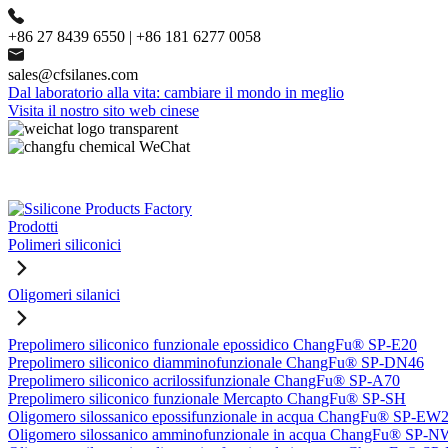
+86 27 8439 6550 | +86 181 6277 0058
sales@cfsilanes.com
Dal laboratorio alla vita: cambiare il mondo in meglio
Visita il nostro sito web cinese
Prodotti
Polimeri siliconici
Oligomeri silanici
Prepolimero siliconico funzionale epossidico ChangFu® SP-E20
Prepolimero siliconico diamminofunzionale ChangFu® SP-DN46
Prepolimero siliconico acrilossifunzionale ChangFu® SP-A70
Prepolimero siliconico funzionale Mercapto ChangFu® SP-SH
Oligomero silossanico epossifunzionale in acqua ChangFu® SP-EW
Oligomero silossanico amminofunzionale in acqua ChangFu® SP-