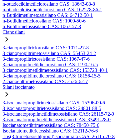
n-ottadecildimetilclorosilano CAS: 18643-08-8
n-ottadecildiisobutilclorosilano CAS: 162578-86-1
n-Butildimetilmetossisilano CAS: 64712-50-1
n-Butildimetilclorosilano CAS: 1000-50-6
n-Butiltrimetossisilano CAS: 1067-57-8
Cianosilani
3-cianopropiltriclorosilano CAS: 1071-27-8
3-cianopropiltrimetossisilano CAS: 55453-24-2
3-cianopropiltrietossisilano CAS: 1067-47-6
3-cianopropilmetildiclorosilano CAS: 1190-16-5
3-cianopropilmetildimetossisilano CAS: 153723-40-1
3-cianopropildimetilclorosilano CAS: 18156-15-5
2-cianoetiltrimetossisilano CAS: 2526-62-7
Silani isocianato
3-isocianatopropiltrimetossisilano CAS: 15396-00-6
3-isocianatopropiltrietossisilano CAS: 24801-88-5
3-isocianatopropilmetildimetossisilano CAS: 26115-72-0
3-isocianatopropilmetildietossisilano CAS: 33491-28-0
Isocianatometiltrimetossisilano CAS: 78450-75-6
Isocianatometiltrietossisilano CAS: 132112-76-6
Tris(3-trimetossisililpropil)isocianurato CAS: 26115-70-8