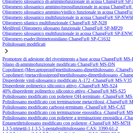
Oligomero silossanico di-amminofunzionale in acqua ChangFu® S
Oligomero silossanico ammino/epossifunzionale in acqua ChangF
Oligomero silossanico ammino/vinilico funzionale in acqua Chan
Oligomero silossanico multifunzionale in acqua ChangFu® SP-NW6
Oligomero silanico multifunzionale ChangFu® SP-N28
Metilfenil Oligomero silossano funzionale ChangFu® SP-MP29
Oligomero silossanico multifunzionale in acqua ChangFu® SP-ENW
Oligomero esadeciltrimetossisilano ChangFu® SP-C1632
Polisilossani modificati
Promotore di adesione del rivestimento a base acqua ChangFu® MS
Silano di-amminofunzionale modificato ChangFu® MS-DN
Copolimeri (Mercaptopropil)metilsilossano-dimetilsilossano -Chan
Copolimeri (metacrilossipropil)metilsilossano-dimetilsilossano -
Disperdente vinil-silossanico modificato A-172 -ChangFu® MS-V35
Disperdente polimerico siliconico attivo -ChangFu® MS-S24
40% disperdente polimerico siliconico attivo -ChangFu® MS-S25
Polisilossano modificato con polietere OH-terminato -ChangFu® 
Polisilossano modificato con terminazione metacrilossi -ChangFu
Polisilossano modificato carbossi-terminato -ChangFu® MS-CAT
Polisilossano modificato con terminazione epossidica -ChangFu® 
Polisilossano modificato con polietere a terminazione epossidica 
Eptametiltrisilossano modificato con polietere -ChangFu® MS-M7H
1,3,5-trimetil-1,1,3,5,5-pentafeniltrisilossano CAS: 3390-61-2