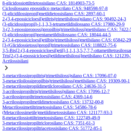
8-glicidossiottiltrietossisilano CAS: 1814903-73-5
Ciclosilossano epossidico metacrilato CAS: 948598-97-8
(3-glicidilossipropil)metildietossisilano CAS: 2897-60-1
2-(3,4-epossicicloesil)etiltris(trimetilsilossi)silano CAS: 90492-24-3
(3-glicidossipropil)-1,1,3,3-tetrametildisilossano CAS: 17980-29-9
3-(2,3-epossipropossi)propilbis(trimetilsilossi)metilsilano CAS: 7422-
(3-glicidossipropil)pentametildisilossano CAS: 18044-44-5
2-(3,4-epossicicloesil)etilbis(trimetilsilossi)metilsilano CAS: 65842-2
[3-(Glicidossietossi)propil]trimetossisilano CAS: 118822-75-6
3,5-Bis[2-(3,4-epossicicloesil)etil]-1,1,1,3,5,7,7,7-ottametiltetrasiloss
Tris[2-(3,4-epossicicloesil)etildimetilsilossi]metilsilano CAS: 121239
Acrilossisilani
3-metacrilossipropiltris(trimetilsilossi)silano CAS: 17096-07-0
3-metacriloilossipropilbis(trimetilsilossi)metilsilano CAS: 19309-90-1
3-metacrilossipropildimetilclorosilano CAS: 24636-31-5
3-acrilossipropiltris(trimetilsilossi)silano CAS: 17096-12-7
3-acrilossipropiltrimetossisilano CAS: 4369-14-6
3-acrilossipropilmetildimetossisilano CAS: 13732-00-8
Metacrilossimetiltrimetossisilano CAS: 54586-78-6
(Metacrilossimetile)metildimetossisilano CAS: 121177-93-3
8-metacrilossiottiltrimetossisilano CAS: 122749-49-9
3-metacrilossipropiltriclorosilano CAS: 7351-61-3
3-metacrilossipropiltriacetossisilano CAS: 51772-85-1