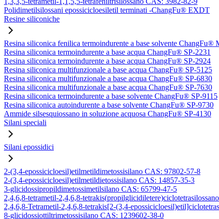
1,3,3,5-tetrametil-1,1,5,5-tetrafeniltrisilossano CAS: 3982-82-9
Polidimetilsilossani epossicicloesiletil terminati -ChangFu® EXDT
Resine siliconiche
Resina siliconica fenilica termoindurente a base solvente ChangFu®
Resina siliconica termoindurente a base acqua ChangFu® SP-2231
Resina siliconica termoindurente a base acqua ChangFu® SP-2924
Resina siliconica multifunzionale a base acqua ChangFu® SP-5125
Resina siliconica multifunzionale a base acqua ChangFu® SP-6830
Resina siliconica multifunzionale a base acqua ChangFu® SP-7630
Resina siliconica termoindurente a base solvente ChangFu® SP-9115
Resina siliconica autoindurente a base solvente ChangFu® SP-9730
Ammide silsesquiossano in soluzione acquosa ChangFu® SP-4130
Silani speciali
Silani epossidici
2-(3,4-epossicicloesil)etilmetildimetossisilano CAS: 97802-57-8
2-(3,4-epossicicloesil)etilmetildietossisilano CAS: 14857-35-3
3-glicidossipropildimetossimetilsilano CAS: 65799-47-5
2,4,6,8-tetrametil-2,4,6,8-tetrakis(propilglicidiletere)ciclotetrasilos
2,4,6,8-Tetrametil-2,4,6,8-tetrakis[2-(3,4-epossicicloesil)etil]ciclote
8-glicidossiottiltrimetossisilano CAS: 1239602-38-0