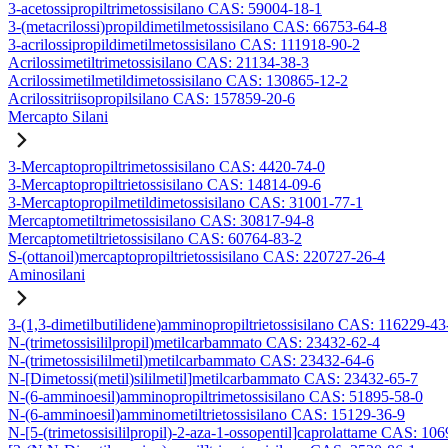
3-acetossipropiltrimetossisilano CAS: 59004-18-1
3-(metacrilossi)propildimetilmetossisilano CAS: 66753-64-8
3-acrilossipropildimetilmetossisilano CAS: 111918-90-2
Acrilossimetiltrimetossisilano CAS: 21134-38-3
Acrilossimetilmetildimetossisilano CAS: 130865-12-2
Acrilossitriisopropilsilano CAS: 157859-20-6
Mercapto Silani
3-Mercaptopropiltrimetossisilano CAS: 4420-74-0
3-Mercaptopropiltrietossisilano CAS: 14814-09-6
3-Mercaptopropilmetildimetossisilano CAS: 31001-77-1
Mercaptometiltrimetossisilano CAS: 30817-94-8
Mercaptometiltrietossisilano CAS: 60764-83-2
S-(ottanoil)mercaptopropiltrietossisilano CAS: 220727-26-4
Aminosilani
3-(1,3-dimetilbutilidene)amminopropiltrietossisilano CAS: 116229-43
N-(trimetossisililpropil)metilcarbammato CAS: 23432-62-4
N-(trimetossisililmetil)metilcarbammato CAS: 23432-64-6
N-[Dimetossi(metil)sililmetil]metilcarbammato CAS: 23432-65-7
N-(6-amminoesil)amminopropiltrimetossisilano CAS: 51895-58-0
N-(6-amminoesil)amminometiltrietossisilano CAS: 15129-36-9
N-[5-(trimetossisililpropil)-2-aza-1-ossopentil]caprolattame CAS: 10