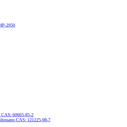
 MP-2950
sano CAS: 60665-85-2
trasilossano CAS: 121225-98-7