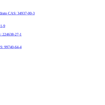
ridrato CAS: 34937-00-3
01-9
S: 224638-27-1
AS: 99740-64-4