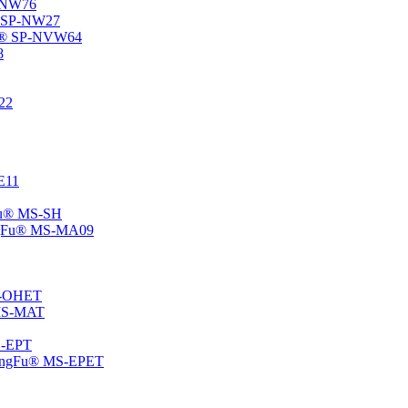
P-NW76
u® SP-NW27
gFu® SP-NVW64
8
22
-E11
gFu® MS-SH
ChangFu® MS-MA09
MS-OHET
® MS-MAT
MS-EPT
-ChangFu® MS-EPET