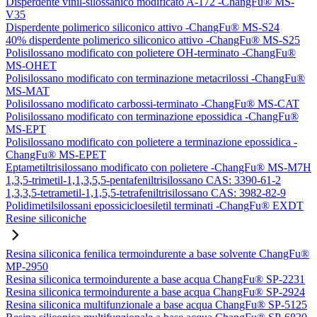
Disperdente vinil-silossanico modificato A-172 -ChangFu® MS-
V35
Disperdente polimerico siliconico attivo -ChangFu® MS-S24
40% disperdente polimerico siliconico attivo -ChangFu® MS-S25
Polisilossano modificato con polietere OH-terminato -ChangFu®
MS-OHET
Polisilossano modificato con terminazione metacrilossi -ChangFu®
MS-MAT
Polisilossano modificato carbossi-terminato -ChangFu® MS-CAT
Polisilossano modificato con terminazione epossidica -ChangFu®
MS-EPT
Polisilossano modificato con polietere a terminazione epossidica -
ChangFu® MS-EPET
Eptametiltrisilossano modificato con polietere -ChangFu® MS-M7H
1,3,5-trimetil-1,1,3,5,5-pentafeniltrisilossano CAS: 3390-61-2
1,3,3,5-tetrametil-1,1,5,5-tetrafeniltrisilossano CAS: 3982-82-9
Polidimetilsilossani epossicicloesiletil terminati -ChangFu® EXDT
Resine siliconiche
Resina siliconica fenilica termoindurente a base solvente ChangFu®
MP-2950
Resina siliconica termoindurente a base acqua ChangFu® SP-2231
Resina siliconica termoindurente a base acqua ChangFu® SP-2924
Resina siliconica multifunzionale a base acqua ChangFu® SP-5125