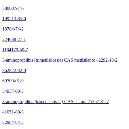
58068-97-6
109213-85-6
18784-74-2
224638-27-1
1184179-50-7
3-aminopropilbis (trimetilsilossia) CAS metilsilano: 42292-18-2
862822-32-0
69709-01-9
34937-00-3
3-aminopropiltris (trimetilsilossia) CAS silano: 25357-81-7
41051-80-3
82984-64-3