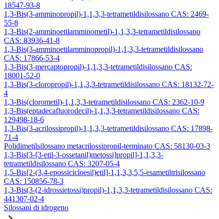
18547-93-8
1,3-Bis(3-amminopropil)-1,1,3,3-tetrametildisilossano CAS: 2469-
55-8
1,3-Bis(2-amminoetilamminometil)-1,1,3,3-tetrametildisilossano
CAS: 83936-41-8
1,3-Bis(3-amminoetilamminopropil)-1,1,3,3-tetrametildisilossano
CAS: 17866-53-4
1,3-Bis(3-mercaptopropil)-1,1,3,3-tetrametildisilossano CAS:
18001-52-0
1,3-Bis(3-cloropropil)-1,1,3,3-tetrametildisilossano CAS: 18132-72-
4
1,3-Bis(clorometil)-1,1,3,3-tetrametildisilossano CAS: 2362-10-9
1,3-Bis(eptadecafluorodecil)-1,1,3,3-tetrametildisilossano CAS:
129498-18-6
1,3-Bis(3-acrilossipropil)-1,1,3,3-tetrametildisilossano CAS: 17898-
71-4
Polidimetilsilossano metacrilossipropil-terminato CAS: 58130-03-3
1,3-Bis[3-[3-etil-3-ossetanil)metossi]propil]-1,1,3,3-
tetrametildisilossano CAS: 3207-05-4
1,5-Bis[2-(3,4-epossicicloesil)etil]-1,1,3,3,5,5-esametiltrisilossano
CAS: 150856-78-3
1,3-Bis(3-(2-idrossietossi)propil)-1,1,3,3-tetrametildisilossano CAS:
441307-02-4
Silossani di idrogeno