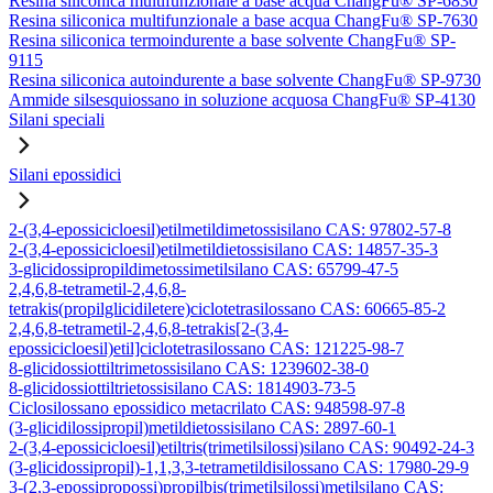
Resina siliconica multifunzionale a base acqua ChangFu® SP-6830
Resina siliconica multifunzionale a base acqua ChangFu® SP-7630
Resina siliconica termoindurente a base solvente ChangFu® SP-
9115
Resina siliconica autoindurente a base solvente ChangFu® SP-9730
Ammide silsesquiossano in soluzione acquosa ChangFu® SP-4130
Silani speciali
Silani epossidici
2-(3,4-epossicicloesil)etilmetildimetossisilano CAS: 97802-57-8
2-(3,4-epossicicloesil)etilmetildietossisilano CAS: 14857-35-3
3-glicidossipropildimetossimetilsilano CAS: 65799-47-5
2,4,6,8-tetrametil-2,4,6,8-
tetrakis(propilglicidiletere)ciclotetrasilossano CAS: 60665-85-2
2,4,6,8-tetrametil-2,4,6,8-tetrakis[2-(3,4-
epossicicloesil)etil]ciclotetrasilossano CAS: 121225-98-7
8-glicidossiottiltrimetossisilano CAS: 1239602-38-0
8-glicidossiottiltrietossisilano CAS: 1814903-73-5
Ciclosilossano epossidico metacrilato CAS: 948598-97-8
(3-glicidilossipropil)metildietossisilano CAS: 2897-60-1
2-(3,4-epossicicloesil)etiltris(trimetilsilossi)silano CAS: 90492-24-3
(3-glicidossipropil)-1,1,3,3-tetrametildisilossano CAS: 17980-29-9
3-(2,3-epossipropossi)propilbis(trimetilsilossi)metilsilano CAS: