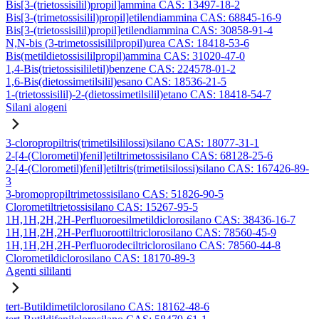
Bis[3-(trietossisilil)propil]ammina CAS: 13497-18-2
Bis[3-(trimetossisilil)propil]etilendiammina CAS: 68845-16-9
Bis[3-(trietossisilil)propil]etilendiammina CAS: 30858-91-4
N,N-bis (3-trimetossisililpropil)urea CAS: 18418-53-6
Bis(metildietossisililpropil)ammina CAS: 31020-47-0
1,4-Bis(trietossisililetil)benzene CAS: 224578-01-2
1,6-Bis(dietossimetilsilil)esano CAS: 18536-21-5
1-(trietossisilil)-2-(dietossimetilsilil)etano CAS: 18418-54-7
Silani alogeni
3-cloropropiltris(trimetilsililossi)silano CAS: 18077-31-1
2-[4-(Clorometil)fenil]etiltrimetossisilano CAS: 68128-25-6
2-[4-(Clorometil)fenil]etiltris(trimetilsilossi)silano CAS: 167426-89-
3
3-bromopropiltrimetossisilano CAS: 51826-90-5
Clorometiltrietossisilano CAS: 15267-95-5
1H,1H,2H,2H-Perfluoroesilmetildiclorosilano CAS: 38436-16-7
1H,1H,2H,2H-Perfluoroottiltriclorosilano CAS: 78560-45-9
1H,1H,2H,2H-Perfluorodeciltriclorosilano CAS: 78560-44-8
Clorometildiclorosilano CAS: 18170-89-3
Agenti sililanti
tert-Butildimetilclorosilano CAS: 18162-48-6