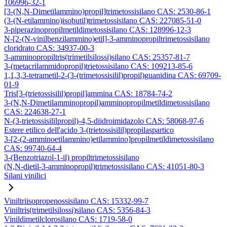
106996-32-1
[3-(N,N-Dimetilammino)propil]trimetossisilano CAS: 2530-86-1
(3-(N-etilammino)isobutil)trimetossisilano CAS: 227085-51-0
3-piperazinopropilmetildimetossisilano CAS: 128996-12-3
N-[2-(N-vinilbenzilammino)etil]-3-amminopropiltrimetossisilano
cloridrato CAS: 34937-00-3
3-amminopropiltris(trimetilsilossi)silano CAS: 25357-81-7
3-(metacrilammidopropil)trietossisilano CAS: 109213-85-6
1,1,3,3-tetrametil-2-(3-(trimetossisilil)propil)guanidina CAS: 69709-
01-9
Tris[3-(trietossisilil)propil]ammina CAS: 18784-74-2
3-(N,N-Dimetilamminopropil)amminopropilmetildimetossisilano
CAS: 224638-27-1
N-(3-trietossisililpropil)-4,5-diidroimidazolo CAS: 58068-97-6
Estere etilico dell'acido 3-(trietossisilil)propilaspartico
3-[2-(2-amminoetilammino)etilammino]propilmetildimetossisilano
CAS: 99740-64-4
3-(Benzotriazol-1-il) propiltrimetossisilano
(N,N-dietil-3-amminopropil)trimetossisilano CAS: 41051-80-3
Silani vinilici
Viniltriisopropenossisilano CAS: 15332-99-7
Viniltris(trimetilsilossi)silano CAS: 5356-84-3
Vinildimetilclorosilano CAS: 1719-58-0