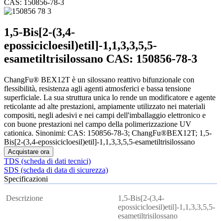
CAS: 150856-78-3
1,5-Bis[2-(3,4-
epossicicloesil)etil]-1,1,3,3,5,5-
esametiltrisilossano CAS: 150856-78-3
ChangFu® BEX12T è un silossano reattivo bifunzionale con
flessibilità, resistenza agli agenti atmosferici e bassa tensione
superficiale. La sua struttura unica lo rende un modificatore e agente
reticolante ad alte prestazioni, ampiamente utilizzato nei materiali
compositi, negli adesivi e nei campi dell'imballaggio elettronico e
con buone prestazioni nel campo della polimerizzazione UV
cationica. Sinonimi: CAS: 150856-78-3; ChangFu®BEX12T; 1,5-
Bis[2-(3,4-epossicicloesil)etil]-1,1,3,3,5,5-esametiltrisilossano
Acquistare ora
TDS (scheda di dati tecnici)
SDS (scheda di data di sicurezza)
Specificazioni
Descrizione
1,5-Bis[2-(3,4-
epossicicloesil)etil]-1,1,3,3,5,5-
esametiltrisilossano