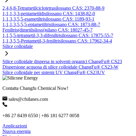
2,4,6,8-Tetrametilciclotetrasilossano CAS: 2370-88-9
1,1,1,3,3-pentametildisilossano CAS: 1438-82-0
1,1,3,3,5,5-esametiltrisilossano CAS: 1189-93-1
1,1,1,3,5,5,5-eptametiltrisilossano CAS: 1873-88-7
Feniltris(dimetilsilossi)silano CAS: 18027-45-7
1,1,5,5-tetrametil-3,3-difeniltrisilossano CAS: 17875-55-7
1,1,3,5,5-Pentametil-3-feniltrisilossano CAS: 17962-34-4
Silice colloidale
Silice colloidale dispersa in solventi organici ChangFu® CS23
Dispersione acquosa di silice colloidale ChangFu® CS23-W
Silice colloidale per sistemi UV ChangFu® CS23UV
Contatta Changfu Chemical Now!
sales@cfsilanes.com
+86 27 8439 6550 | +86 181 6277 0058
Applicazioni
Nuova energia