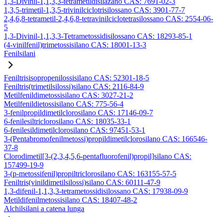
1,3-Divinil-1,1,3,3-tetrametildisilazano CAS: 7691-02-3
1,3,5-trimetil-1,3,5-trivinilciclotrisilossano CAS: 3901-77-7
2,4,6,8-tetrametil-2,4,6,8-tetravinilciclotetrasilossano CAS: 2554-06-
5
1,3-Divinil-1,1,3,3-Tetrametossidisilossano CAS: 18293-85-1
(4-vinilfenil)trimetossisilano CAS: 18001-13-3
Fenilsilani
Feniltrisisopropenilossisilano CAS: 52301-18-5
Feniltris(trimetilsilossi)silano CAS: 2116-84-9
Metilfenildimetossisilano CAS: 3027-21-2
Metilfenildietossisilano CAS: 775-56-4
3-fenilpropildimetilclorosilano CAS: 17146-09-7
6-fenilesiltriclorosilano CAS: 18035-33-1
6-fenilesildimetilclorosilano CAS: 97451-53-1
3-(Pentabromofenilmetossi)propildimetilclorosilano CAS: 166546-
37-8
Clorodimetil[3-(2,3,4,5,6-pentafluorofenil)propil]silano CAS:
157499-19-9
3-(p-metossifenil)propiltriclorosilano CAS: 163155-57-5
Feniltris(vinildimetilsilossi)silano CAS: 60111-47-9
1,3-difenil-1,1,3,3-tetrametossidisilossano CAS: 17938-09-9
Metildifenilmetossisilano CAS: 18407-48-2
Alchilsilani a catena lunga