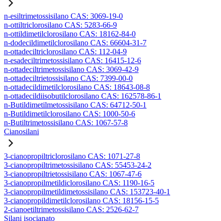
n-esiltrimetossisilano CAS: 3069-19-0
n-ottiltriclorosilano CAS: 5283-66-9
n-ottildimetilclorosilano CAS: 18162-84-0
n-dodecildimetilclorosilano CAS: 66604-31-7
n-ottadeciltriclorosilano CAS: 112-04-9
n-esadeciltrimetossisilano CAS: 16415-12-6
n-ottadeciltrimetossisilano CAS: 3069-42-9
n-ottadeciltrietossisilano CAS: 7399-00-0
n-ottadecildimetilclorosilano CAS: 18643-08-8
n-ottadecildiisobutilclorosilano CAS: 162578-86-1
n-Butildimetilmetossisilano CAS: 64712-50-1
n-Butildimetilclorosilano CAS: 1000-50-6
n-Butiltrimetossisilano CAS: 1067-57-8
Cianosilani
3-cianopropiltriclorosilano CAS: 1071-27-8
3-cianopropiltrimetossisilano CAS: 55453-24-2
3-cianopropiltrietossisilano CAS: 1067-47-6
3-cianopropilmetildiclorosilano CAS: 1190-16-5
3-cianopropilmetildimetossisilano CAS: 153723-40-1
3-cianopropildimetilclorosilano CAS: 18156-15-5
2-cianoetiltrimetossisilano CAS: 2526-62-7
Silani isocianato