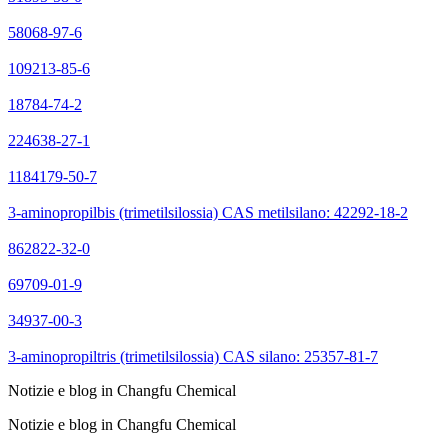
58068-97-6
109213-85-6
18784-74-2
224638-27-1
1184179-50-7
3-aminopropilbis (trimetilsilossia) CAS metilsilano: 42292-18-2
862822-32-0
69709-01-9
34937-00-3
3-aminopropiltris (trimetilsilossia) CAS silano: 25357-81-7
Notizie e blog in Changfu Chemical
Notizie e blog in Changfu Chemical