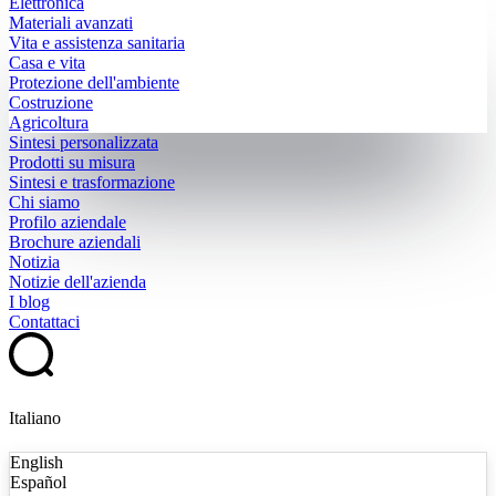
Elettronica
Materiali avanzati
Vita e assistenza sanitaria
Casa e vita
Protezione dell'ambiente
Costruzione
Agricoltura
Sintesi personalizzata
Prodotti su misura
Sintesi e trasformazione
Chi siamo
Profilo aziendale
Brochure aziendali
Notizia
Notizie dell'azienda
I blog
Contattaci
Italiano
English
Español