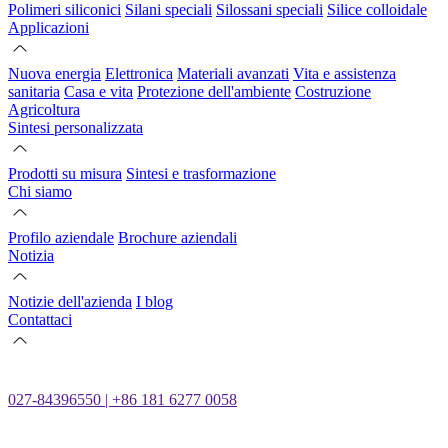
Polimeri siliconici
Silani speciali
Silossani speciali
Silice colloidale
Applicazioni
Nuova energia
Elettronica
Materiali avanzati
Vita e assistenza
sanitaria
Casa e vita
Protezione dell'ambiente
Costruzione
Agricoltura
Sintesi personalizzata
Prodotti su misura
Sintesi e trasformazione
Chi siamo
Profilo aziendale
Brochure aziendali
Notizia
Notizie dell'azienda
I blog
Contattaci
027-84396550 | +86 181 6277 0058