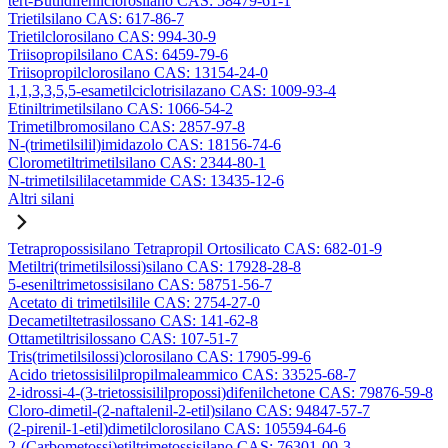
tert-Butildifenilclorosilano CAS: 58479-61-1
Trietilsilano CAS: 617-86-7
Trietilclorosilano CAS: 994-30-9
Triisopropilsilano CAS: 6459-79-6
Triisopropilclorosilano CAS: 13154-24-0
1,1,3,3,5,5-esametilciclotrisilazano CAS: 1009-93-4
Etiniltrimetilsilano CAS: 1066-54-2
Trimetilbromosilano CAS: 2857-97-8
N-(trimetilsilil)imidazolo CAS: 18156-74-6
Clorometiltrimetilsilano CAS: 2344-80-1
N-trimetilsililacetammide CAS: 13435-12-6
Altri silani
Tetrapropossisilano Tetrapropil Ortosilicato CAS: 682-01-9
Metiltri(trimetilsilossi)silano CAS: 17928-28-8
5-eseniltrimetossisilano CAS: 58751-56-7
Acetato di trimetilsilile CAS: 2754-27-0
Decametiltetrasilossano CAS: 141-62-8
Ottametiltrisilossano CAS: 107-51-7
Tris(trimetilsilossi)clorosilano CAS: 17905-99-6
Acido trietossisililpropilmaleammico CAS: 33525-68-7
2-idrossi-4-(3-trietossisililpropossi)difenilchetone CAS: 79876-59-8
Cloro-dimetil-(2-naftalenil-2-etil)silano CAS: 94847-57-7
(2-pirenil-1-etil)dimetilclorosilano CAS: 105594-64-6
2-(Carbometossi)etiltrimetossisilano CAS: 76301-00-3