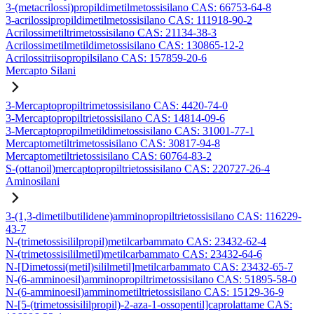
3-(metacrilossi)propildimetilmetossisilano CAS: 66753-64-8
3-acrilossipropildimetilmetossisilano CAS: 111918-90-2
Acrilossimetiltrimetossisilano CAS: 21134-38-3
Acrilossimetilmetildimetossisilano CAS: 130865-12-2
Acrilossitriisopropilsilano CAS: 157859-20-6
Mercapto Silani
3-Mercaptopropiltrimetossisilano CAS: 4420-74-0
3-Mercaptopropiltrietossisilano CAS: 14814-09-6
3-Mercaptopropilmetildimetossisilano CAS: 31001-77-1
Mercaptometiltrimetossisilano CAS: 30817-94-8
Mercaptometiltrietossisilano CAS: 60764-83-2
S-(ottanoil)mercaptopropiltrietossisilano CAS: 220727-26-4
Aminosilani
3-(1,3-dimetilbutilidene)amminopropiltrietossisilano CAS: 116229-
43-7
N-(trimetossisililpropil)metilcarbammato CAS: 23432-62-4
N-(trimetossisililmetil)metilcarbammato CAS: 23432-64-6
N-[Dimetossi(metil)sililmetil]metilcarbammato CAS: 23432-65-7
N-(6-amminoesil)amminopropiltrimetossisilano CAS: 51895-58-0
N-(6-amminoesil)amminometiltrietossisilano CAS: 15129-36-9
N-[5-(trimetossisililpropil)-2-aza-1-ossopentil]caprolattame CAS: