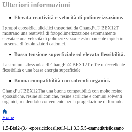
Ulteriori informazioni
Elevata reattività e velocità di polimerizzazione.
I gruppi epossidici aliciclici trasportati da ChangFu® BEX12T
mostrano una reattività di fotopolimerizzazione estremamente
elevata e una velocità di polimerizzazione estremamente rapida in
presenza di fotoiniziatori cationici.
Bassa tensione superficiale ed elevata flessibilità.
La struttura silossanica di ChangFu® BEX12T offre un'eccellente
flessibilità e una bassa energia superficiale.
Buona compatibilità con solventi organici.
ChangFu®BEX12T
ha una buona compatibilità con molte resine
epossidiche, resine siliconiche, resine acriliche e comuni solventi
organici, rendendolo conveniente per la progettazione di formule.
Home
/
1,5-Bis[2-(3,4-epossicicloesil)etil]-1,1,3,3,5,5-esametiltrisilossano