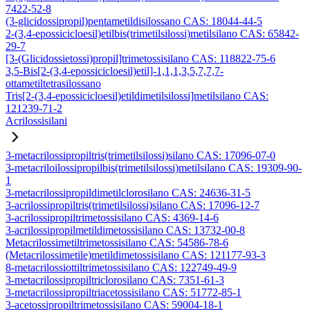
7422-52-8
(3-glicidossipropil)pentametildisilossano CAS: 18044-44-5
2-(3,4-epossicicloesil)etilbis(trimetilsilossi)metilsilano CAS: 65842-
29-7
[3-(Glicidossietossi)propil]trimetossisilano CAS: 118822-75-6
3,5-Bis[2-(3,4-epossicicloesil)etil]-1,1,1,3,5,7,7,7-
ottametiltetrasilossano
Tris[2-(3,4-epossicicloesil)etildimetilsilossi]metilsilano CAS:
121239-71-2
Acrilossisilani
3-metacrilossipropiltris(trimetilsilossi)silano CAS: 17096-07-0
3-metacriloilossipropilbis(trimetilsilossi)metilsilano CAS: 19309-90-
1
3-metacrilossipropildimetilclorosilano CAS: 24636-31-5
3-acrilossipropiltris(trimetilsilossi)silano CAS: 17096-12-7
3-acrilossipropiltrimetossisilano CAS: 4369-14-6
3-acrilossipropilmetildimetossisilano CAS: 13732-00-8
Metacrilossimetiltrimetossisilano CAS: 54586-78-6
(Metacrilossimetile)metildimetossisilano CAS: 121177-93-3
8-metacrilossiottiltrimetossisilano CAS: 122749-49-9
3-metacrilossipropiltriclorosilano CAS: 7351-61-3
3-metacrilossipropiltriacetossisilano CAS: 51772-85-1
3-acetossipropiltrimetossisilano CAS: 59004-18-1