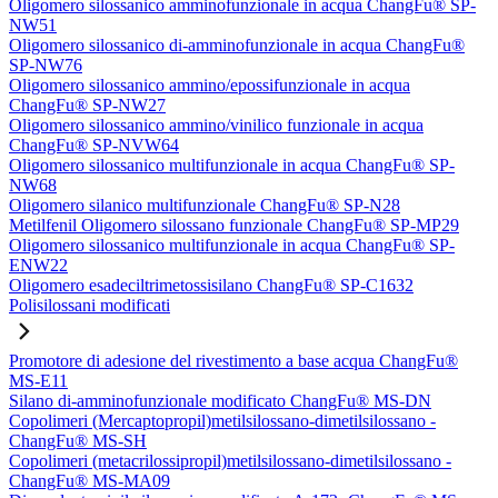
Oligomero silossanico amminofunzionale in acqua ChangFu® SP-
NW51
Oligomero silossanico di-amminofunzionale in acqua ChangFu®
SP-NW76
Oligomero silossanico ammino/epossifunzionale in acqua
ChangFu® SP-NW27
Oligomero silossanico ammino/vinilico funzionale in acqua
ChangFu® SP-NVW64
Oligomero silossanico multifunzionale in acqua ChangFu® SP-
NW68
Oligomero silanico multifunzionale ChangFu® SP-N28
Metilfenil Oligomero silossano funzionale ChangFu® SP-MP29
Oligomero silossanico multifunzionale in acqua ChangFu® SP-
ENW22
Oligomero esadeciltrimetossisilano ChangFu® SP-C1632
Polisilossani modificati
Promotore di adesione del rivestimento a base acqua ChangFu®
MS-E11
Silano di-amminofunzionale modificato ChangFu® MS-DN
Copolimeri (Mercaptopropil)metilsilossano-dimetilsilossano -
ChangFu® MS-SH
Copolimeri (metacrilossipropil)metilsilossano-dimetilsilossano -
ChangFu® MS-MA09