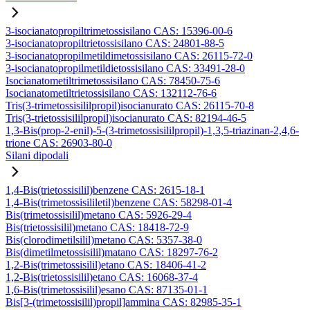
3-isocianatopropiltrimetossisilano CAS: 15396-00-6
3-isocianatopropiltrietossisilano CAS: 24801-88-5
3-isocianatopropilmetildimetossisilano CAS: 26115-72-0
3-isocianatopropilmetildietossisilano CAS: 33491-28-0
Isocianatometiltrimetossisilano CAS: 78450-75-6
Isocianatometiltrietossisilano CAS: 132112-76-6
Tris(3-trimetossisililpropil)isocianurato CAS: 26115-70-8
Tris(3-trietossisililpropil)isocianurato CAS: 82194-46-5
1,3-Bis(prop-2-enil)-5-(3-trimetossisililpropil)-1,3,5-triazinan-2,4,6-
trione CAS: 26903-80-0
Silani dipodali
1,4-Bis(trietossisilil)benzene CAS: 2615-18-1
1,4-Bis(trimetossisililetil)benzene CAS: 58298-01-4
Bis(trimetossisilil)metano CAS: 5926-29-4
Bis(trietossisilil)metano CAS: 18418-72-9
Bis(clorodimetilsilil)metano CAS: 5357-38-0
Bis(dimetilmetossisilil)matano CAS: 18297-76-2
1,2-Bis(trimetossisilil)etano CAS: 18406-41-2
1,2-Bis(trietossisilil)etano CAS: 16068-37-4
1,6-Bis(trimetossisilil)esano CAS: 87135-01-1
Bis[3-(trimetossisilil)propil]ammina CAS: 82985-35-1