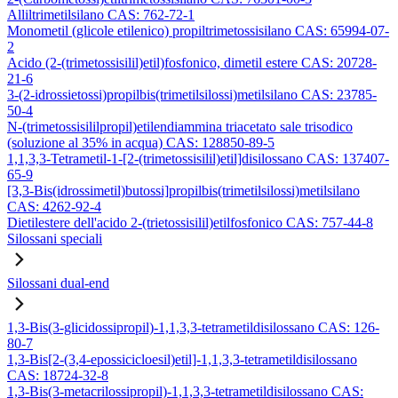
Alliltrimetilsilano CAS: 762-72-1
Monometil (glicole etilenico) propiltrimetossisilano CAS: 65994-07-
2
Acido (2-(trimetossisilil)etil)fosfonico, dimetil estere CAS: 20728-
21-6
3-(2-idrossietossi)propilbis(trimetilsilossi)metilsilano CAS: 23785-
50-4
N-(trimetossisililpropil)etilendiammina triacetato sale trisodico
(soluzione al 35% in acqua) CAS: 128850-89-5
1,1,3,3-Tetrametil-1-[2-(trimetossisilil)etil]disilossano CAS: 137407-
65-9
[3,3-Bis(idrossimetil)butossi]propilbis(trimetilsilossi)metilsilano
CAS: 4262-92-4
Dietilestere dell'acido 2-(trietossisilil)etilfosfonico CAS: 757-44-8
Silossani speciali
Silossani dual-end
1,3-Bis(3-glicidossipropil)-1,1,3,3-tetrametildisilossano CAS: 126-
80-7
1,3-Bis[2-(3,4-epossicicloesil)etil]-1,1,3,3-tetrametildisilossano
CAS: 18724-32-8
1,3-Bis(3-metacrilossipropil)-1,1,3,3-tetrametildisilossano CAS: