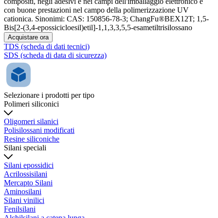
compositi, negli adesivi e nei campi dell'imballaggio elettronico e
con buone prestazioni nel campo della polimerizzazione UV
cationica. Sinonimi: CAS: 150856-78-3; ChangFu®BEX12T; 1,5-
Bis[2-(3,4-epossicicloesil)etil]-1,1,3,3,5,5-esametiltrisilossano
Acquistare ora
TDS (scheda di dati tecnici)
SDS (scheda di data di sicurezza)
Selezionare i prodotti per tipo
Polimeri siliconici
Oligomeri silanici
Polisilossani modificati
Resine siliconiche
Silani speciali
Silani epossidici
Acrilossisilani
Mercapto Silani
Aminosilani
Silani vinilici
Fenilsilani
Alchilsilani a catena lunga