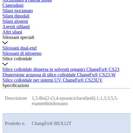
Cianosilani
Silani isocianato
Silani dipodali
Silani alogeni
Agenti sililanti
Altri silani
Silossani speciali
Silossani dual-end
Silossani di idrogeno
Silice colloidale
Silice colloidale dispersa in solventi organici ChangFu® CS23
Dispersione acquosa di silice colloidale ChangFu® CS23-W
Silice colloidale per sistemi UV ChangFu® CS23UV
Specificazioni
Descrizione
1,5-Bis[2-(3,4-epossicicloesil)etil]-1,1,3,3,5,5-
esametiltrisilossano
Prodotto n.
ChangFu® BEX
12T