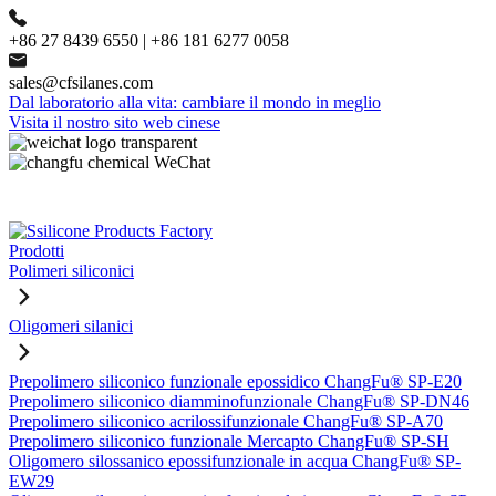
+86 27 8439 6550 | +86 181 6277 0058
sales@cfsilanes.com
Dal laboratorio alla vita: cambiare il mondo in meglio
Visita il nostro sito web cinese
Prodotti
Polimeri siliconici
Oligomeri silanici
Prepolimero siliconico funzionale epossidico ChangFu® SP-E20
Prepolimero siliconico diamminofunzionale ChangFu® SP-DN46
Prepolimero siliconico acrilossifunzionale ChangFu® SP-A70
Prepolimero siliconico funzionale Mercapto ChangFu® SP-SH
Oligomero silossanico epossifunzionale in acqua ChangFu® SP-
EW29