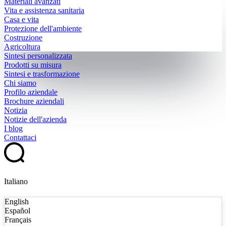
Materiali avanzati
Vita e assistenza sanitaria
Casa e vita
Protezione dell'ambiente
Costruzione
Agricoltura
Sintesi personalizzata
Prodotti su misura
Sintesi e trasformazione
Chi siamo
Profilo aziendale
Brochure aziendali
Notizia
Notizie dell'azienda
I blog
Contattaci
Italiano
English
Español
Français