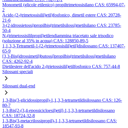
Monometil (glicole etilenico) propiltrimetossisilano CAS: 65994-07-
2
Acido (2-(trimetossisilil)etil)fosfonico, dimetil estere CAS: 20728-
21-6
3-(2-idrossietossi)propilbis(trimetilsilossi)metilsilano CAS: 23785-
50-4
N-(trimetossisililpropil)etilendiammina triacetato sale trisodico
(soluzione al 35% in acqua) CAS: 128850-89-5
1,1,3,3-Tetrametil-1-[2-(trimetossisilil)etil]disilossano CAS: 137407-
65-9
[3,3-Bis(idrossimetil)butossi]propilbis(trimetilsilossi)metilsilano
CAS: 4262-92-4
Dietilestere dell'acido 2-(trietossisilil)etilfosfonico CAS: 757-44-8
Silossani speciali
Silossani dual-end
1,3-Bis(3-glicidossipropil)-1,1,3,3-tetrametildisilossano CAS: 126-
80-7
1,3-Bis[2-(3,4-epossicicloesil)etil]-1,1,3,3-tetrametildisilossano
CAS: 18724-32-8
1,3-Bis(3-metacrilossipropil)-1,1,3,3-tetrametildisilossano CAS:
18547-93-8