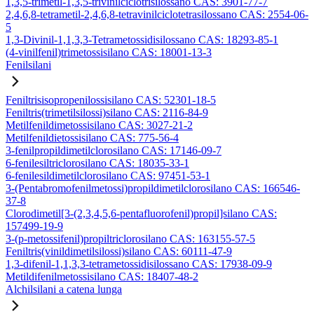
1,3,5-trimetil-1,3,5-trivinilciclotrisilossano CAS: 3901-77-7
2,4,6,8-tetrametil-2,4,6,8-tetravinilciclotetrasilossano CAS: 2554-06-
5
1,3-Divinil-1,1,3,3-Tetrametossidisilossano CAS: 18293-85-1
(4-vinilfenil)trimetossisilano CAS: 18001-13-3
Fenilsilani
Feniltrisisopropenilossisilano CAS: 52301-18-5
Feniltris(trimetilsilossi)silano CAS: 2116-84-9
Metilfenildimetossisilano CAS: 3027-21-2
Metilfenildietossisilano CAS: 775-56-4
3-fenilpropildimetilclorosilano CAS: 17146-09-7
6-fenilesiltriclorosilano CAS: 18035-33-1
6-fenilesildimetilclorosilano CAS: 97451-53-1
3-(Pentabromofenilmetossi)propildimetilclorosilano CAS: 166546-
37-8
Clorodimetil[3-(2,3,4,5,6-pentafluorofenil)propil]silano CAS:
157499-19-9
3-(p-metossifenil)propiltriclorosilano CAS: 163155-57-5
Feniltris(vinildimetilsilossi)silano CAS: 60111-47-9
1,3-difenil-1,1,3,3-tetrametossidisilossano CAS: 17938-09-9
Metildifenilmetossisilano CAS: 18407-48-2
Alchilsilani a catena lunga