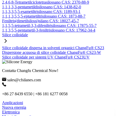
2,4,6,8-Tetrametilciclotetrasilossano CAS: 2370-88-9
1,1,1,3,3-pentametildisilossano CAS: 1438-82-0
1,1,3,3,5,5-esametiltrisilossano CAS: 1189-93-1
1,1,1,3,5,5,5-eptametiltrisilossano CAS: 1873-88-7
Feniltris(dimetilsilossi)silano CAS: 18027-45-7
1,1,5,5-tetrametil-3,3-difeniltrisilossano CAS: 17875-55-7
1,1,3,5,5-pentametil-3-feniltrisilossano CAS: 17962-34-4
Silice colloidale
Silice colloidale dispersa in solventi organici ChangFu® CS23
Dispersione acquosa di silice colloidale ChangFu® CS23-W
Silice colloidale per sistemi UV ChangFu® CS23UV
Contatta Changfu Chemical Now!
sales@cfsilanes.com
+86 27 8439 6550 | +86 181 6277 0058
Applicazioni
Nuova energia
Elettronica