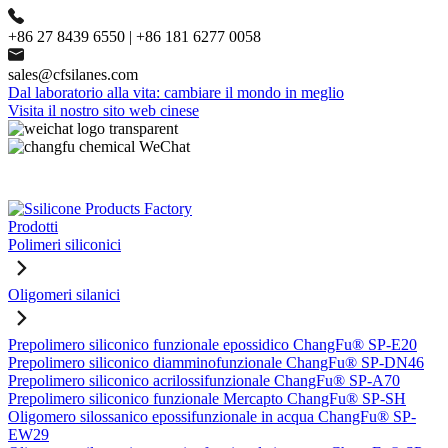
+86 27 8439 6550 | +86 181 6277 0058
sales@cfsilanes.com
Dal laboratorio alla vita: cambiare il mondo in meglio
Visita il nostro sito web cinese
Prodotti
Polimeri siliconici
Oligomeri silanici
Prepolimero siliconico funzionale epossidico ChangFu® SP-E20
Prepolimero siliconico diamminofunzionale ChangFu® SP-DN46
Prepolimero siliconico acrilossifunzionale ChangFu® SP-A70
Prepolimero siliconico funzionale Mercapto ChangFu® SP-SH
Oligomero silossanico epossifunzionale in acqua ChangFu® SP-
EW29