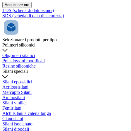
Acquistare ora
TDS (scheda di dati tecnici)
SDS (scheda di data di sicurezza)
Selezionare i prodotti per tipo
Polimeri siliconici
Oligomeri silanici
Polisilossani modificati
Resine siliconiche
Silani speciali
Silani epossidici
Acrilossisilani
Mercapto Silani
Aminosilani
Silani vinilici
Fenilsilani
Alchilsilani a catena lunga
Cianosilani
Silani isocianato
Silani dipodali