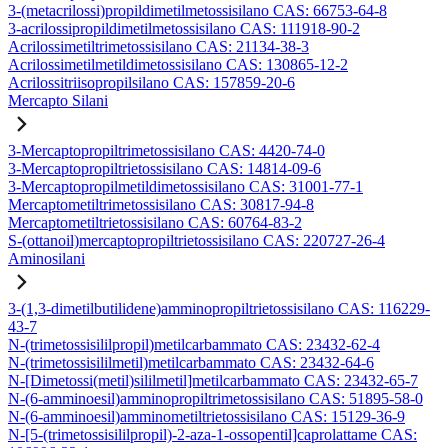
3-(metacrilossi)propildimetilmetossisilano CAS: 66753-64-8
3-acrilossipropildimetilmetossisilano CAS: 111918-90-2
Acrilossimetiltrimetossisilano CAS: 21134-38-3
Acrilossimetilmetildimetossisilano CAS: 130865-12-2
Acrilossitriisopropilsilano CAS: 157859-20-6
Mercapto Silani
3-Mercaptopropiltrimetossisilano CAS: 4420-74-0
3-Mercaptopropiltrietossisilano CAS: 14814-09-6
3-Mercaptopropilmetildimetossisilano CAS: 31001-77-1
Mercaptometiltrimetossisilano CAS: 30817-94-8
Mercaptometiltrietossisilano CAS: 60764-83-2
S-(ottanoil)mercaptopropiltrietossisilano CAS: 220727-26-4
Aminosilani
3-(1,3-dimetilbutilidene)amminopropiltrietossisilano CAS: 116229-
43-7
N-(trimetossisililpropil)metilcarbammato CAS: 23432-62-4
N-(trimetossisililmetil)metilcarbammato CAS: 23432-64-6
N-[Dimetossi(metil)sililmetil]metilcarbammato CAS: 23432-65-7
N-(6-amminoesil)amminopropiltrimetossisilano CAS: 51895-58-0
N-(6-amminoesil)amminometiltrietossisilano CAS: 15129-36-9
N-[5-(trimetossisililpropil)-2-aza-1-ossopentil]caprolattame CAS: