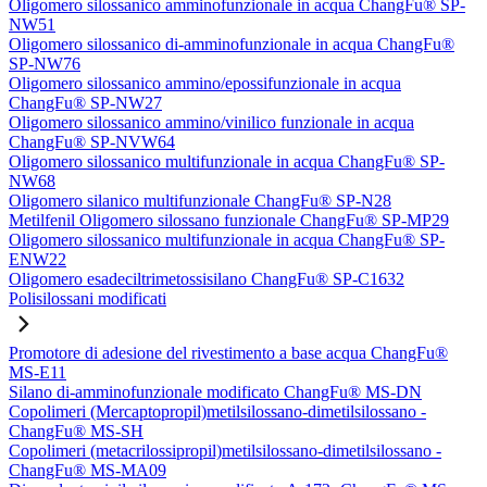
Oligomero silossanico amminofunzionale in acqua ChangFu® SP-
NW51
Oligomero silossanico di-amminofunzionale in acqua ChangFu®
SP-NW76
Oligomero silossanico ammino/epossifunzionale in acqua
ChangFu® SP-NW27
Oligomero silossanico ammino/vinilico funzionale in acqua
ChangFu® SP-NVW64
Oligomero silossanico multifunzionale in acqua ChangFu® SP-
NW68
Oligomero silanico multifunzionale ChangFu® SP-N28
Metilfenil Oligomero silossano funzionale ChangFu® SP-MP29
Oligomero silossanico multifunzionale in acqua ChangFu® SP-
ENW22
Oligomero esadeciltrimetossisilano ChangFu® SP-C1632
Polisilossani modificati
Promotore di adesione del rivestimento a base acqua ChangFu®
MS-E11
Silano di-amminofunzionale modificato ChangFu® MS-DN
Copolimeri (Mercaptopropil)metilsilossano-dimetilsilossano -
ChangFu® MS-SH
Copolimeri (metacrilossipropil)metilsilossano-dimetilsilossano -
ChangFu® MS-MA09