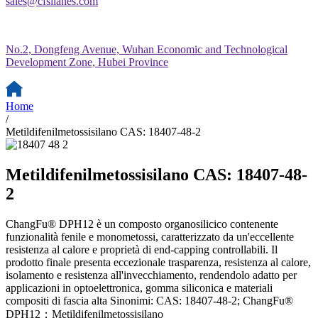
sales@cfsilanes.com
No.2, Dongfeng Avenue, Wuhan Economic and Technological
Development Zone, Hubei Province
Home
/
Metildifenilmetossisilano CAS: 18407-48-2
Metildifenilmetossisilano CAS: 18407-48-
2
ChangFu® DPH12 è un composto organosilicico contenente
funzionalità fenile e monometossi, caratterizzato da un'eccellente
resistenza al calore e proprietà di end-capping controllabili. Il
prodotto finale presenta eccezionale trasparenza, resistenza al calore,
isolamento e resistenza all'invecchiamento, rendendolo adatto per
applicazioni in optoelettronica, gomma siliconica e materiali
compositi di fascia alta Sinonimi: CAS: 18407-48-2; ChangFu®
DPH12；Metildifenilmetossisilano