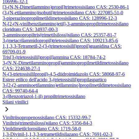
106996-32-1
[3-(N,N-Dimetilammino)propil]trimetossisilano CAS: 2530-86-1
(3-(N-etilammino)isobutil)trimetossisilano CAS: 227085-51-0
3-piperazinopropilmetildimetossisilano CAS: 128996-12-3
N-[2-(N-vinilbenzilammino)etil]-3-amminopropiltrimetossisilano
cloridrato CAS: 34937-00-3
3-amminopropiltris(trimetilsilossi)silano CAS: 25357-81-7
3-(metacrilammidopropil)trietossisilano CAS: 109213-85-6
1,1,3,3-Tetrametil-2-(3-(trimetossisilil)propil)guanidina CAS:
69709-01-9
Tris[3-(trietossisilil)propil]ammina CAS: 18784-74-2
3-(N,N-Dimetilamminopropil)amminopropilmetildimetossisilano
CAS: 224638-27-1
N-(3-trietossisililpropil)-4,5-diidroimidazolo CAS: 58068-97-6
Estere etilico dell'acido 3-(trietossisilil)propilaspartico
3-[2-(2-amminoetilammino)etilammino]propilmetildimetossisilano
CAS: 99740-64-4
3-(Benzotriazol-1-il) propiltrimetossisilano
Silani vinilici
Viniltriisopropenossisilano CAS: 15332-99-7
Viniltris(trimetilsilossi)silano CAS: 5356-84-3
Vinildimetilclorosilano CAS: 1719-58-0
1,3-Divinil-1,1,3,3-tetrametildisilazano CAS: 7691-02-3