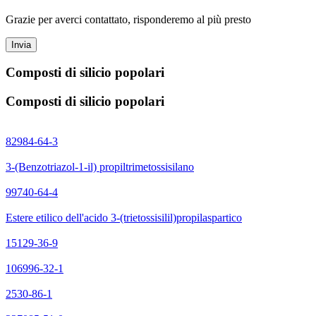
Grazie per averci contattato, risponderemo al più presto
Invia
Composti di silicio popolari
Composti di silicio popolari
82984-64-3
3-(Benzotriazol-1-il) propiltrimetossisilano
99740-64-4
Estere etilico dell'acido 3-(trietossisilil)propilaspartico
15129-36-9
106996-32-1
2530-86-1