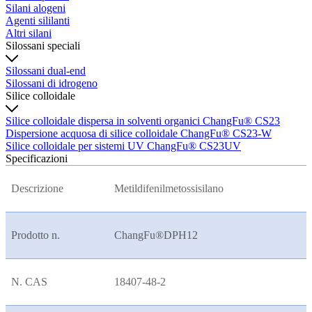
Silani alogeni
Agenti sililanti
Altri silani
Silossani speciali
Silossani dual-end
Silossani di idrogeno
Silice colloidale
Silice colloidale dispersa in solventi organici ChangFu® CS23
Dispersione acquosa di silice colloidale ChangFu® CS23-W
Silice colloidale per sistemi UV ChangFu® CS23UV
Specificazioni
Descrizione
Metildifenilmetossisilano
Prodotto n.
ChangFu®DPH12
N. CAS
18407-48-2