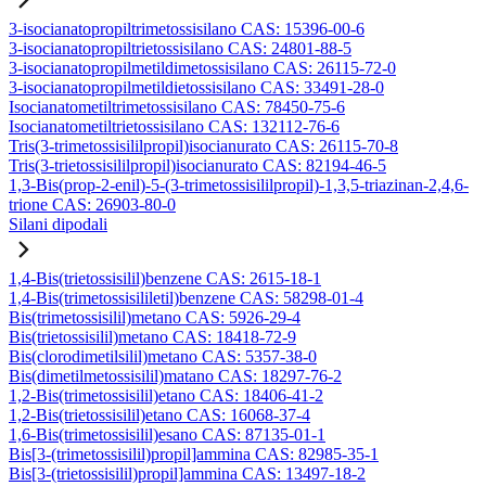
3-isocianatopropiltrimetossisilano CAS: 15396-00-6
3-isocianatopropiltrietossisilano CAS: 24801-88-5
3-isocianatopropilmetildimetossisilano CAS: 26115-72-0
3-isocianatopropilmetildietossisilano CAS: 33491-28-0
Isocianatometiltrimetossisilano CAS: 78450-75-6
Isocianatometiltrietossisilano CAS: 132112-76-6
Tris(3-trimetossisililpropil)isocianurato CAS: 26115-70-8
Tris(3-trietossisililpropil)isocianurato CAS: 82194-46-5
1,3-Bis(prop-2-enil)-5-(3-trimetossisililpropil)-1,3,5-triazinan-2,4,6-
trione CAS: 26903-80-0
Silani dipodali
1,4-Bis(trietossisilil)benzene CAS: 2615-18-1
1,4-Bis(trimetossisililetil)benzene CAS: 58298-01-4
Bis(trimetossisilil)metano CAS: 5926-29-4
Bis(trietossisilil)metano CAS: 18418-72-9
Bis(clorodimetilsilil)metano CAS: 5357-38-0
Bis(dimetilmetossisilil)matano CAS: 18297-76-2
1,2-Bis(trimetossisilil)etano CAS: 18406-41-2
1,2-Bis(trietossisilil)etano CAS: 16068-37-4
1,6-Bis(trimetossisilil)esano CAS: 87135-01-1
Bis[3-(trimetossisilil)propil]ammina CAS: 82985-35-1
Bis[3-(trietossisilil)propil]ammina CAS: 13497-18-2