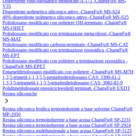
Disperdente vinil-silossanico modificato A-172 -ChangFu® MS-
V35
Disperdente polimerico siliconico attivo -ChangFu® MS-S24
40% disperdente polimerico siliconico attivo -ChangFu® MS-S25
Polisilossano modificato con polietere OH-terminato -ChangFu®
MS-OHET
Polisilossano modificato con terminazione metacrilossi -ChangFu®
MS-MAT
Polisilossano modificato carbossi-terminato -ChangFu® MS-CAT
Polisilossano modificato con terminazione epossidica -ChangFu®
MS-EPT
Polisilossano modificato con polietere a terminazione epossidica -
ChangFu® MS-EPET
Eptametiltrisilossano modificato con polietere -ChangFu® MS-M7H
1,3,5-trimetil-1,1,3,5,5-pentafeniltrisilossano CAS: 3390-61-2
1,3,3,5-tetrametil-1,1,5,5-tetrafeniltrisilossano CAS: 3982-82-9
Polidimetilsilossani epossicicloesiletil terminati -ChangFu® EXDT
Resine siliconiche
Resina siliconica fenilica termoindurente a base solvente ChangFu®
MP-2950
Resina siliconica termoindurente a base acqua ChangFu® SP-2231
Resina siliconica termoindurente a base acqua ChangFu® SP-2924
Resina siliconica multifunzionale a base acqua ChangFu® SP-5125