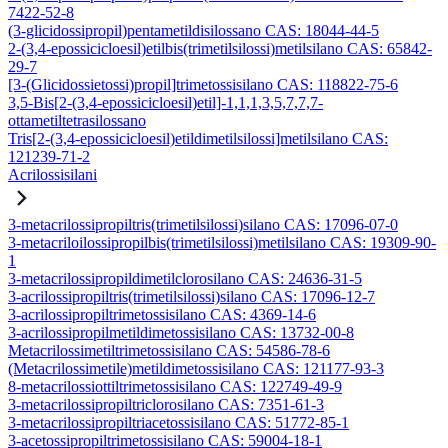
7422-52-8
(3-glicidossipropil)pentametildisilossano CAS: 18044-44-5
2-(3,4-epossicicloesil)etilbis(trimetilsilossi)metilsilano CAS: 65842-
29-7
[3-(Glicidossietossi)propil]trimetossisilano CAS: 118822-75-6
3,5-Bis[2-(3,4-epossicicloesil)etil]-1,1,1,3,5,7,7,7-
ottametiltetrasilossano
Tris[2-(3,4-epossicicloesil)etildimetilsilossi]metilsilano CAS:
121239-71-2
Acrilossisilani
3-metacrilossipropiltris(trimetilsilossi)silano CAS: 17096-07-0
3-metacriloilossipropilbis(trimetilsilossi)metilsilano CAS: 19309-90-
1
3-metacrilossipropildimetilclorosilano CAS: 24636-31-5
3-acrilossipropiltris(trimetilsilossi)silano CAS: 17096-12-7
3-acrilossipropiltrimetossisilano CAS: 4369-14-6
3-acrilossipropilmetildimetossisilano CAS: 13732-00-8
Metacrilossimetiltrimetossisilano CAS: 54586-78-6
(Metacrilossimetile)metildimetossisilano CAS: 121177-93-3
8-metacrilossiottiltrimetossisilano CAS: 122749-49-9
3-metacrilossipropiltriclorosilano CAS: 7351-61-3
3-metacrilossipropiltriacetossisilano CAS: 51772-85-1
3-acetossipropiltrimetossisilano CAS: 59004-18-1