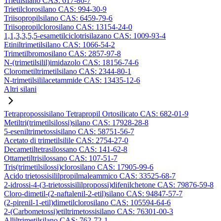
Trietilsilano CAS: 617-86-7
Trietilclorosilano CAS: 994-30-9
Triisopropilsilano CAS: 6459-79-6
Triisopropilclorosilano CAS: 13154-24-0
1,1,3,3,5,5-esametilciclotrisilazano CAS: 1009-93-4
Etiniltrimetilsilano CAS: 1066-54-2
Trimetilbromosilano CAS: 2857-97-8
N-(trimetilsilil)imidazolo CAS: 18156-74-6
Clorometiltrimetilsilano CAS: 2344-80-1
N-trimetilsililacetammide CAS: 13435-12-6
Altri silani
Tetrapropossisilano Tetrapropil Ortosilicato CAS: 682-01-9
Metiltri(trimetilsilossi)silano CAS: 17928-28-8
5-eseniltrimetossisilano CAS: 58751-56-7
Acetato di trimetilsilile CAS: 2754-27-0
Decametiltetrasilossano CAS: 141-62-8
Ottametiltrisilossano CAS: 107-51-7
Tris(trimetilsilossi)clorosilano CAS: 17905-99-6
Acido trietossisililpropilmaleammico CAS: 33525-68-7
2-idrossi-4-(3-trietossisililpropossi)difenilchetone CAS: 79876-59-8
Cloro-dimetil-(2-naftalenil-2-etil)silano CAS: 94847-57-7
(2-pirenil-1-etil)dimetilclorosilano CAS: 105594-64-6
2-(Carbometossi)etiltrimetossisilano CAS: 76301-00-3
Alliltrimetilsilano CAS: 762-72-1