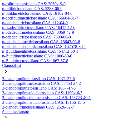
n-esiltrimetossisilano CAS: 3069-19-0
n-ottiltriclorosilano CAS: 5283-66-9
n-ottildimetilclorosilano CAS: 18162-84-0
n-dodecildimetilclorosilano CAS: 66604-31-7
n-ottadeciltriclorosilano CAS: 112-04-9
n-esadeciltrimetossisilano CAS: 16415-12-6
n-ottadeciltrimetossisilano CAS: 3069-42-9
n-ottadeciltrietossisilano CAS: 7399-00-0
n-ottadecildimetilclorosilano CAS: 18643-08-8
n-ottadecildiisobutilclorosilano CAS: 162578-86-1
n-Butildimetilmetossisilano CAS: 64712-50-1
n-Butildimetilclorosilano CAS: 1000-50-6
n-Butiltrimetossisilano CAS: 1067-57-8
Cianosilani
3-cianopropiltriclorosilano CAS: 1071-27-8
3-cianopropiltrimetossisilano CAS: 55453-24-2
3-cianopropiltrietossisilano CAS: 1067-47-6
3-cianopropilmetildiclorosilano CAS: 1190-16-5
3-cianopropilmetildimetossisilano CAS: 153723-40-1
3-cianopropildimetilclorosilano CAS: 18156-15-5
2-cianoetiltrimetossisilano CAS: 2526-62-7
Silani isocianato