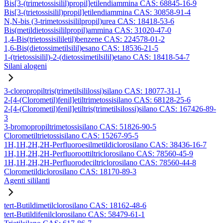
Bis[3-(trimetossisilil)propil]etilendiammina CAS: 68845-16-9
Bis[3-(trietossisilil)propil]etilendiammina CAS: 30858-91-4
N,N-bis (3-trimetossisililpropil)urea CAS: 18418-53-6
Bis(metildietossisililpropil)ammina CAS: 31020-47-0
1,4-Bis(trietossisililetil)benzene CAS: 224578-01-2
1,6-Bis(dietossimetilsilil)esano CAS: 18536-21-5
1-(trietossisilil)-2-(dietossimetilsilil)etano CAS: 18418-54-7
Silani alogeni
3-cloropropiltris(trimetilsililossi)silano CAS: 18077-31-1
2-[4-(Clorometil)fenil]etiltrimetossisilano CAS: 68128-25-6
2-[4-(Clorometil)fenil]etiltris(trimetilsilossi)silano CAS: 167426-89-
3
3-bromopropiltrimetossisilano CAS: 51826-90-5
Clorometiltrietossisilano CAS: 15267-95-5
1H,1H,2H,2H-Perfluoroesilmetildiclorosilano CAS: 38436-16-7
1H,1H,2H,2H-Perfluoroottiltriclorosilano CAS: 78560-45-9
1H,1H,2H,2H-Perfluorodeciltriclorosilano CAS: 78560-44-8
Clorometildiclorosilano CAS: 18170-89-3
Agenti sililanti
tert-Butildimetilclorosilano CAS: 18162-48-6
tert-Butildifenilclorosilano CAS: 58479-61-1