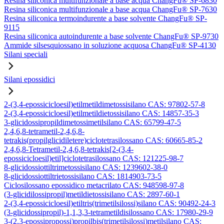
Resina siliconica multifunzionale a base acqua ChangFu® SP-6830
Resina siliconica multifunzionale a base acqua ChangFu® SP-7630
Resina siliconica termoindurente a base solvente ChangFu® SP-
9115
Resina siliconica autoindurente a base solvente ChangFu® SP-9730
Ammide silsesquiossano in soluzione acquosa ChangFu® SP-4130
Silani speciali
Silani epossidici
2-(3,4-epossicicloesil)etilmetildimetossisilano CAS: 97802-57-8
2-(3,4-epossicicloesil)etilmetildietossisilano CAS: 14857-35-3
3-glicidossipropildimetossimetilsilano CAS: 65799-47-5
2,4,6,8-tetrametil-2,4,6,8-
tetrakis(propilglicidiletere)ciclotetrasilossano CAS: 60665-85-2
2,4,6,8-Tetrametil-2,4,6,8-tetrakis[2-(3,4-
epossicicloesil)etil]ciclotetrasilossano CAS: 121225-98-7
8-glicidossiottiltrimetossisilano CAS: 1239602-38-0
8-glicidossiottiltrietossisilano CAS: 1814903-73-5
Ciclosilossano epossidico metacrilato CAS: 948598-97-8
(3-glicidilossipropil)metildietossisilano CAS: 2897-60-1
2-(3,4-epossicicloesil)etiltris(trimetilsilossi)silano CAS: 90492-24-3
(3-glicidossipropil)-1,1,3,3-tetrametildisilossano CAS: 17980-29-9
3-(2,3-epossipropossi)propilbis(trimetilsilossi)metilsilano CAS: