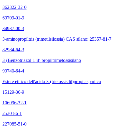
862822-32-0
69709-01-9
34937-00-3
3-aminopropiltris (trimetilsilossia) CAS silano: 25357-81-7
82984-64-3
3-(Benzotriazol-1-il) propiltrimetossisilano
99740-64-4
Estere etilico dell'acido 3-(trietossisilil)propilaspartico
15129-36-9
106996-32-1
2530-86-1
227085-51-0