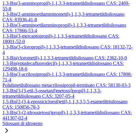
1,3-Bis(3-amminopropil)-1,1,3,3-tetrametildisilossano CAS: 2469-
55-8
1,3-Bis(2-amminoetilamminometil)-1,1,3,3-tetrametildisilossano
CAS: 83936-41-8
1,3-Bis(3-amminoetilamminopropil)-1,1,3,3-tetrametildisilossano
CAS: 17866-53-4
1,3-Bis(3-mercaptopropil)-1,1,3,3-tetrametildisilossano CAS:
18001-52-0
1,3-Bis(3-cloropropil)-1,1,3,3-tetrametildisilossano CAS: 18132-72-
4
1,3-Bis(clorometil)-1,1,3,3-tetrametildisilossano CAS: 2362-10-9
1,3-Bis(eptadecafluorodecil)-1,1,3,3-tetrametildisilossano CAS:
129498-18-6
1,3-Bis(3-acrilossipropil)-1,1,3,3-tetrametildisilossano CAS: 17898-
71-4
Polidimetilsilossano metacrilossipropil-terminato CAS: 58130-03-3
1,3-Bis[3-[3-etil-3-ossetanil)metossi]propil]-1,1,3,3-
tetrametildisilossano CAS: 3207-05-4
1,5-Bis[2-(3,4-epossicicloesil)etil]-1,1,3,3,5,5-esametiltrisilossano
CAS: 150856-78-3
1,3-Bis(3-(2-idrossietossi)propil)-1,1,3,3-tetrametildisilossano CAS:
441307-02-4
Silossani di idrogeno