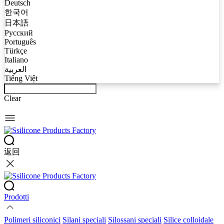
Deutsch
한국어
日本語
Русский
Português
Türkçe
Italiano
العربية
Tiếng Việt
Clear
返回
Prodotti
Polimeri siliconici
Silani speciali
Silossani speciali
Silice colloidale