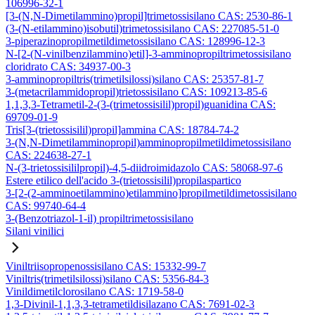
106996-32-1
[3-(N,N-Dimetilammino)propil]trimetossisilano CAS: 2530-86-1
(3-(N-etilammino)isobutil)trimetossisilano CAS: 227085-51-0
3-piperazinopropilmetildimetossisilano CAS: 128996-12-3
N-[2-(N-vinilbenzilammino)etil]-3-amminopropiltrimetossisilano
cloridrato CAS: 34937-00-3
3-amminopropiltris(trimetilsilossi)silano CAS: 25357-81-7
3-(metacrilammidopropil)trietossisilano CAS: 109213-85-6
1,1,3,3-Tetrametil-2-(3-(trimetossisilil)propil)guanidina CAS:
69709-01-9
Tris[3-(trietossisilil)propil]ammina CAS: 18784-74-2
3-(N,N-Dimetilamminopropil)amminopropilmetildimetossisilano
CAS: 224638-27-1
N-(3-trietossisililpropil)-4,5-diidroimidazolo CAS: 58068-97-6
Estere etilico dell'acido 3-(trietossisilil)propilaspartico
3-[2-(2-amminoetilammino)etilammino]propilmetildimetossisilano
CAS: 99740-64-4
3-(Benzotriazol-1-il) propiltrimetossisilano
Silani vinilici
Viniltriisopropenossisilano CAS: 15332-99-7
Viniltris(trimetilsilossi)silano CAS: 5356-84-3
Vinildimetilclorosilano CAS: 1719-58-0
1,3-Divinil-1,1,3,3-tetrametildisilazano CAS: 7691-02-3