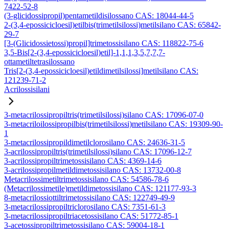
7422-52-8
(3-glicidossipropil)pentametildisilossano CAS: 18044-44-5
2-(3,4-epossicicloesil)etilbis(trimetilsilossi)metilsilano CAS: 65842-
29-7
[3-(Glicidossietossi)propil]trimetossisilano CAS: 118822-75-6
3,5-Bis[2-(3,4-epossicicloesil)etil]-1,1,1,3,5,7,7,7-
ottametiltetrasilossano
Tris[2-(3,4-epossicicloesil)etildimetilsilossi]metilsilano CAS:
121239-71-2
Acrilossisilani
3-metacrilossipropiltris(trimetilsilossi)silano CAS: 17096-07-0
3-metacriloilossipropilbis(trimetilsilossi)metilsilano CAS: 19309-90-
1
3-metacrilossipropildimetilclorosilano CAS: 24636-31-5
3-acrilossipropiltris(trimetilsilossi)silano CAS: 17096-12-7
3-acrilossipropiltrimetossisilano CAS: 4369-14-6
3-acrilossipropilmetildimetossisilano CAS: 13732-00-8
Metacrilossimetiltrimetossisilano CAS: 54586-78-6
(Metacrilossimetile)metildimetossisilano CAS: 121177-93-3
8-metacrilossiottiltrimetossisilano CAS: 122749-49-9
3-metacrilossipropiltriclorosilano CAS: 7351-61-3
3-metacrilossipropiltriacetossisilano CAS: 51772-85-1
3-acetossipropiltrimetossisilano CAS: 59004-18-1