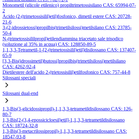
Monometil (glicole etilenico) propiltrimetossisilano CAS: 65994-07-
2
Acido (2-(trimetossisilil)etil)fosfonico, dimetil estere CAS: 20728-
21-6
3-(2-idrossietossi)propilbis(trimetilsilossi)metilsilano CAS: 23785-
50-4
N-(trimetossisililpropil)etilendiammina triacetato sale trisodico
(soluzione al 35% in acqua) CAS: 128850-89-5
1,1,3,3-Tetrametil-1-[2-(trimetossisilil)etil]disilossano CAS: 137407-
65-9
[3,3-Bis(idrossimetil)butossi]propilbis(trimetilsilossi)metilsilano
CAS: 4262-92-4
Dietilestere dell'acido 2-(trietossisilil)etilfosfonico CAS: 757-44-8
Silossani speciali
Silossani dual-end
1,3-Bis(3-glicidossipropil)-1,1,3,3-tetrametildisilossano CAS: 126-
80-7
1,3-Bis[2-(3,4-epossicicloesil)etil]-1,1,3,3-tetrametildisilossano
CAS: 18724-32-8
1,3-Bis(3-metacrilossipropil)-1,1,3,3-tetrametildisilossano CAS:
18547-93-8