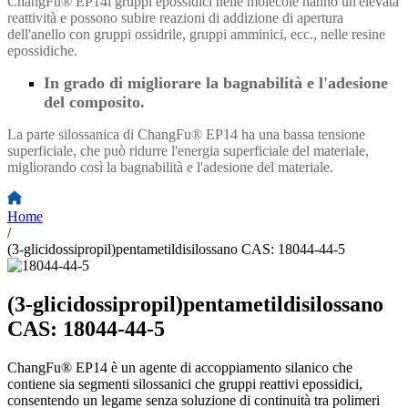
ChangFu® EP14
i gruppi epossidici nelle molecole hanno un'elevata
reattività e possono subire reazioni di addizione di apertura
dell'anello con gruppi ossidrile, gruppi amminici, ecc., nelle resine
epossidiche.
In grado di migliorare la bagnabilità e l'adesione
del composito.
La parte silossanica di ChangFu® EP14 ha una bassa tensione
superficiale, che può ridurre l'energia superficiale del materiale,
migliorando così la bagnabilità e l'adesione del materiale.
Home
/
(3-glicidossipropil)pentametildisilossano CAS: 18044-44-5
(3-glicidossipropil)pentametildisilossano
CAS: 18044-44-5
ChangFu® EP14 è un agente di accoppiamento silanico che
contiene sia segmenti silossanici che gruppi reattivi epossidici,
consentendo un legame senza soluzione di continuità tra polimeri