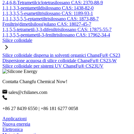
2,4,6,8-Tetrametilciclotetrasilossano CAS: 2370-88-9
1,1,1,3,3-pentametildisilossano CAS: 1438-82-0
1,1,3,3,5,5-esametiltrisilossano CAS: 1189-93-1
1,1,1,3,5,5,5-eptametiltrisilossano CAS: 1873-88-7
Feniltris(dimetilsilossi)silano CAS: 18027-45-7
1,1,5,5-tetrametil-3,3-difeniltrisilossano CAS: 17875-55-7
1,1,3,5,5-pentametil-3-feniltrisilossano CAS: 17962-34-4
Silice colloidale
Silice colloidale dispersa in solventi organici ChangFu® CS23
Dispersione acquosa di silice colloidale ChangFu® CS23-W
Silice colloidale per sistemi UV ChangFu® CS23UV
Contatta Changfu Chemical Now!
sales@cfsilanes.com
+86 27 8439 6550 | +86 181 6277 0058
Applicazioni
Nuova energia
Elettronica