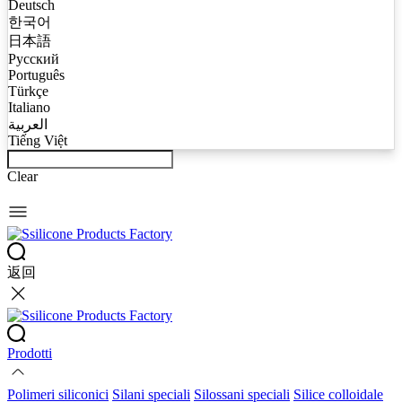
Deutsch
한국어
日本語
Русский
Português
Türkçe
Italiano
العربية
Tiếng Việt
Clear
返回
Prodotti
Polimeri siliconici
Silani speciali
Silossani speciali
Silice colloidale