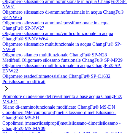
Oligomero silossanico amminofunzionale in acqua ChangFu® SP-
NW51
Oligomero silossanico di-amminofunzionale in acqua ChangFu®
SP-NW76
Oligomero silossanico ammino/epossifunzionale in acqua
ChangFu® SP-NW27
Oligomero silossanico ammino/vinilico funzionale in acqua
ChangFu® SP-NVW64
Oligomero silossanico multifunzionale in acqua ChangFu® SP-
NW68
Oligomero silanico multifunzionale ChangFu® SP-N28
Metilfenil Oligomero silossano funzionale ChangFu® SP-MP29
Oligomero silossanico multifunzionale in acqua ChangFu® SP-
ENW22
Oligomero esadeciltrimetossisilano ChangFu® SP-C1632
Polisilossani modificati
Promotore di adesione del rivestimento a base acqua ChangFu®
MS-E11
Silano di-amminofunzionale modificato ChangFu® MS-DN
Copolimeri (Mercaptopropil)metilsilossano-dimetilsilossano -
ChangFu® MS-SH
Copolimeri (metacrilossipropil)metilsilossano-dimetilsilossano -
ChangFu® MS-MA09