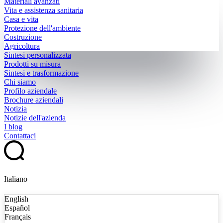
Materiali avanzati
Vita e assistenza sanitaria
Casa e vita
Protezione dell'ambiente
Costruzione
Agricoltura
Sintesi personalizzata
Prodotti su misura
Sintesi e trasformazione
Chi siamo
Profilo aziendale
Brochure aziendali
Notizia
Notizie dell'azienda
I blog
Contattaci
Italiano
English
Español
Français