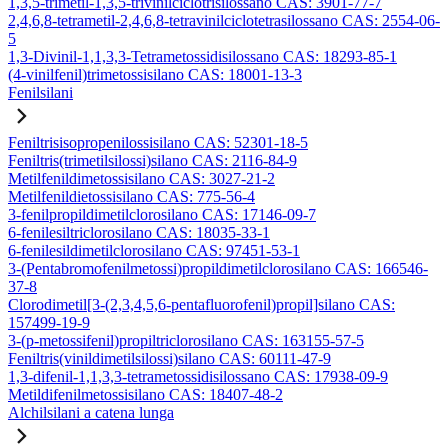
1,3,5-trimetil-1,3,5-trivinilciclotrisilossano CAS: 3901-77-7
2,4,6,8-tetrametil-2,4,6,8-tetravinilciclotetrasilossano CAS: 2554-06-
5
1,3-Divinil-1,1,3,3-Tetrametossidisilossano CAS: 18293-85-1
(4-vinilfenil)trimetossisilano CAS: 18001-13-3
Fenilsilani
Feniltrisisopropenilossisilano CAS: 52301-18-5
Feniltris(trimetilsilossi)silano CAS: 2116-84-9
Metilfenildimetossisilano CAS: 3027-21-2
Metilfenildietossisilano CAS: 775-56-4
3-fenilpropildimetilclorosilano CAS: 17146-09-7
6-fenilesiltriclorosilano CAS: 18035-33-1
6-fenilesildimetilclorosilano CAS: 97451-53-1
3-(Pentabromofenilmetossi)propildimetilclorosilano CAS: 166546-
37-8
Clorodimetil[3-(2,3,4,5,6-pentafluorofenil)propil]silano CAS:
157499-19-9
3-(p-metossifenil)propiltriclorosilano CAS: 163155-57-5
Feniltris(vinildimetilsilossi)silano CAS: 60111-47-9
1,3-difenil-1,1,3,3-tetrametossidisilossano CAS: 17938-09-9
Metildifenilmetossisilano CAS: 18407-48-2
Alchilsilani a catena lunga