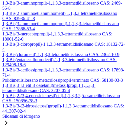
1,3-Bis(3-amminopropil)-1,1,3,3-tetrametildisilossano CAS: 2469-
55-8
1,3-Bis(2-amminoetilamminometil)-1,1,3,3-tetrametildisilossano
CAS: 83936-41-8
1,3-Bis(3-amminoetilamminopropil)-1,1,3,3-tetrametildisilossano
CAS: 17866-53-4
1,3-Bis(3-mercaptopropil)-1,1,3,3-tetrametildisilossano CAS:
18001-52-0
1,3-Bis(3-cloropropil)-1,1,3,3-tetrametildisilossano CAS: 18132-72-
4
1,3-Bis(clorometil)-1,1,3,3-tetrametildisilossano CAS: 2362-10-9
1,3-Bis(eptadecafluorodecil)-1,1,3,3-tetrametildisilossano CAS:
129498-18-6
1,3-Bis(3-acrilossipropil)-1,1,3,3-tetrametildisilossano CAS: 17898-
71-4
Polidimetilsilossano metacrilossipropil-terminato CAS: 58130-03-3
1,3-Bis[3-[3-etil-3-ossetanil)metossi]propil]-1,1,3,3-
tetrametildisilossano CAS: 3207-05-4
1,5-Bis[2-(3,4-epossicicloesil)etil]-1,1,3,3,5,5-esametiltrisilossano
CAS: 150856-78-3
1,3-Bis(3-(2-idrossietossi)propil)-1,1,3,3-tetrametildisilossano CAS:
441307-02-4
Silossani di idrogeno