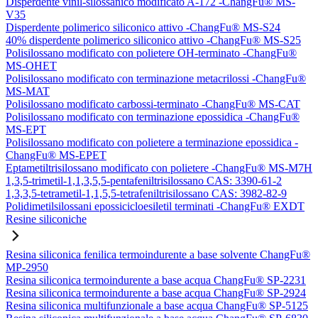
Disperdente vinil-silossanico modificato A-172 -ChangFu® MS-
V35
Disperdente polimerico siliconico attivo -ChangFu® MS-S24
40% disperdente polimerico siliconico attivo -ChangFu® MS-S25
Polisilossano modificato con polietere OH-terminato -ChangFu®
MS-OHET
Polisilossano modificato con terminazione metacrilossi -ChangFu®
MS-MAT
Polisilossano modificato carbossi-terminato -ChangFu® MS-CAT
Polisilossano modificato con terminazione epossidica -ChangFu®
MS-EPT
Polisilossano modificato con polietere a terminazione epossidica -
ChangFu® MS-EPET
Eptametiltrisilossano modificato con polietere -ChangFu® MS-M7H
1,3,5-trimetil-1,1,3,5,5-pentafeniltrisilossano CAS: 3390-61-2
1,3,3,5-tetrametil-1,1,5,5-tetrafeniltrisilossano CAS: 3982-82-9
Polidimetilsilossani epossicicloesiletil terminati -ChangFu® EXDT
Resine siliconiche
Resina siliconica fenilica termoindurente a base solvente ChangFu®
MP-2950
Resina siliconica termoindurente a base acqua ChangFu® SP-2231
Resina siliconica termoindurente a base acqua ChangFu® SP-2924
Resina siliconica multifunzionale a base acqua ChangFu® SP-5125