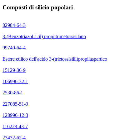
Composti di silicio popolari
82984-64-3
3-(Benzotriazol-1-il) propiltrimetossisilano
99740-64-4
Estere etilico dell'acido 3-(trietossisilil)propilaspartico
15129-36-9
106996-32-1
2530-86-1
227085-51-0
128996-12-3
116229-43-7
23432-62-4