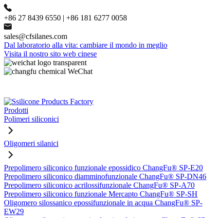
+86 27 8439 6550 | +86 181 6277 0058
sales@cfsilanes.com
Dal laboratorio alla vita: cambiare il mondo in meglio
Visita il nostro sito web cinese
Prodotti
Polimeri siliconici
Oligomeri silanici
Prepolimero siliconico funzionale epossidico ChangFu® SP-E20
Prepolimero siliconico diamminofunzionale ChangFu® SP-DN46
Prepolimero siliconico acrilossifunzionale ChangFu® SP-A70
Prepolimero siliconico funzionale Mercapto ChangFu® SP-SH
Oligomero silossanico epossifunzionale in acqua ChangFu® SP-
EW29