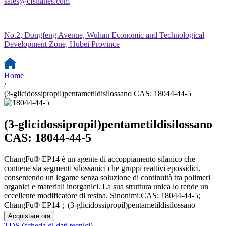
sales@cfsilanes.com
No.2, Dongfeng Avenue, Wuhan Economic and Technological
Development Zone, Hubei Province
Home
/
(3-glicidossipropil)pentametildisilossano CAS: 18044-44-5
(3-glicidossipropil)pentametildisilossano
CAS: 18044-44-5
ChangFu® EP14 è un agente di accoppiamento silanico che
contiene sia segmenti silossanici che gruppi reattivi epossidici,
consentendo un legame senza soluzione di continuità tra polimeri
organici e materiali inorganici. La sua struttura unica lo rende un
eccellente modificatore di resina. Sinonimi:CAS: 18044-44-5;
ChangFu® EP14；(3-glicidossipropil)pentametildisilossano
Acquistare ora
TDS (scheda di dati tecnici)