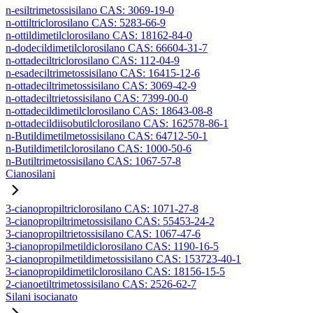
n-esiltrimetossisilano CAS: 3069-19-0
n-ottiltriclorosilano CAS: 5283-66-9
n-ottildimetilclorosilano CAS: 18162-84-0
n-dodecildimetilclorosilano CAS: 66604-31-7
n-ottadeciltriclorosilano CAS: 112-04-9
n-esadeciltrimetossisilano CAS: 16415-12-6
n-ottadeciltrimetossisilano CAS: 3069-42-9
n-ottadeciltrietossisilano CAS: 7399-00-0
n-ottadecildimetilclorosilano CAS: 18643-08-8
n-ottadecildiisobutilclorosilano CAS: 162578-86-1
n-Butildimetilmetossisilano CAS: 64712-50-1
n-Butildimetilclorosilano CAS: 1000-50-6
n-Butiltrimetossisilano CAS: 1067-57-8
Cianosilani
3-cianopropiltriclorosilano CAS: 1071-27-8
3-cianopropiltrimetossisilano CAS: 55453-24-2
3-cianopropiltrietossisilano CAS: 1067-47-6
3-cianopropilmetildiclorosilano CAS: 1190-16-5
3-cianopropilmetildimetossisilano CAS: 153723-40-1
3-cianopropildimetilclorosilano CAS: 18156-15-5
2-cianoetiltrimetossisilano CAS: 2526-62-7
Silani isocianato