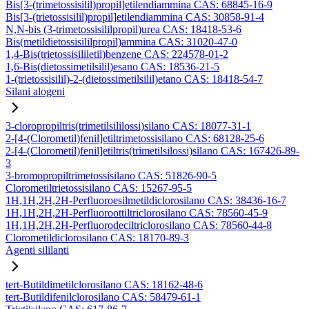
Bis[3-(trimetossisilil)propil]etilendiammina CAS: 68845-16-9
Bis[3-(trietossisilil)propil]etilendiammina CAS: 30858-91-4
N,N-bis (3-trimetossisililpropil)urea CAS: 18418-53-6
Bis(metildietossisililpropil)ammina CAS: 31020-47-0
1,4-Bis(trietossisililetil)benzene CAS: 224578-01-2
1,6-Bis(dietossimetilsilil)esano CAS: 18536-21-5
1-(trietossisilil)-2-(dietossimetilsilil)etano CAS: 18418-54-7
Silani alogeni
3-cloropropiltris(trimetilsililossi)silano CAS: 18077-31-1
2-[4-(Clorometil)fenil]etiltrimetossisilano CAS: 68128-25-6
2-[4-(Clorometil)fenil]etiltris(trimetilsilossi)silano CAS: 167426-89-
3
3-bromopropiltrimetossisilano CAS: 51826-90-5
Clorometiltrietossisilano CAS: 15267-95-5
1H,1H,2H,2H-Perfluoroesilmetildiclorosilano CAS: 38436-16-7
1H,1H,2H,2H-Perfluoroottiltriclorosilano CAS: 78560-45-9
1H,1H,2H,2H-Perfluorodeciltriclorosilano CAS: 78560-44-8
Clorometildiclorosilano CAS: 18170-89-3
Agenti sililanti
tert-Butildimetilclorosilano CAS: 18162-48-6
tert-Butildifenilclorosilano CAS: 58479-61-1