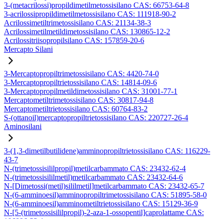
3-(metacrilossi)propildimetilmetossisilano CAS: 66753-64-8
3-acrilossipropildimetilmetossisilano CAS: 111918-90-2
Acrilossimetiltrimetossisilano CAS: 21134-38-3
Acrilossimetilmetildimetossisilano CAS: 130865-12-2
Acrilossitriisopropilsilano CAS: 157859-20-6
Mercapto Silani
3-Mercaptopropiltrimetossisilano CAS: 4420-74-0
3-Mercaptopropiltrietossisilano CAS: 14814-09-6
3-Mercaptopropilmetildimetossisilano CAS: 31001-77-1
Mercaptometiltrimetossisilano CAS: 30817-94-8
Mercaptometiltrietossisilano CAS: 60764-83-2
S-(ottanoil)mercaptopropiltrietossisilano CAS: 220727-26-4
Aminosilani
3-(1,3-dimetilbutilidene)amminopropiltrietossisilano CAS: 116229-
43-7
N-(trimetossisililpropil)metilcarbammato CAS: 23432-62-4
N-(trimetossisililmetil)metilcarbammato CAS: 23432-64-6
N-[Dimetossi(metil)sililmetil]metilcarbammato CAS: 23432-65-7
N-(6-amminoesil)amminopropiltrimetossisilano CAS: 51895-58-0
N-(6-amminoesil)amminometiltrietossisilano CAS: 15129-36-9
N-[5-(trimetossisililpropil)-2-aza-1-ossopentil]caprolattame CAS: