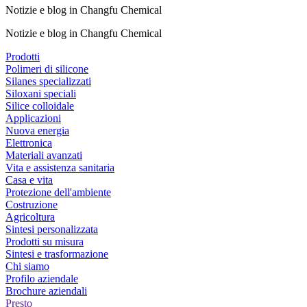
Notizie e blog in Changfu Chemical
Notizie e blog in Changfu Chemical
Prodotti
Polimeri di silicone
Silanes specializzati
Siloxani speciali
Silice colloidale
Applicazioni
Nuova energia
Elettronica
Materiali avanzati
Vita e assistenza sanitaria
Casa e vita
Protezione dell'ambiente
Costruzione
Agricoltura
Sintesi personalizzata
Prodotti su misura
Sintesi e trasformazione
Chi siamo
Profilo aziendale
Brochure aziendali
Presto