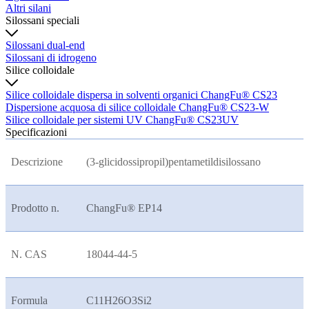
Altri silani
Silossani speciali
Silossani dual-end
Silossani di idrogeno
Silice colloidale
Silice colloidale dispersa in solventi organici ChangFu® CS23
Dispersione acquosa di silice colloidale ChangFu® CS23-W
Silice colloidale per sistemi UV ChangFu® CS23UV
Specificazioni
Descrizione
(3-glicidossipropil)pentametildisilossano
Prodotto n.
ChangFu® EP14
N. CAS
18044-44-5
Formula
C11H26O3Si2