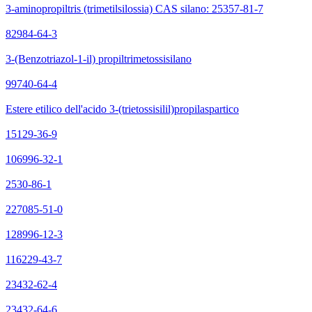
3-aminopropiltris (trimetilsilossia) CAS silano: 25357-81-7
82984-64-3
3-(Benzotriazol-1-il) propiltrimetossisilano
99740-64-4
Estere etilico dell'acido 3-(trietossisilil)propilaspartico
15129-36-9
106996-32-1
2530-86-1
227085-51-0
128996-12-3
116229-43-7
23432-62-4
23432-64-6