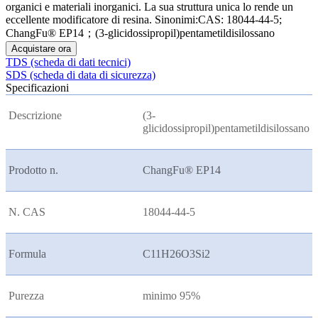
organici e materiali inorganici. La sua struttura unica lo rende un
eccellente modificatore di resina. Sinonimi:CAS: 18044-44-5;
ChangFu® EP14；(3-glicidossipropil)pentametildisilossano
Acquistare ora
TDS (scheda di dati tecnici)
SDS (scheda di data di sicurezza)
Specificazioni
Descrizione
(3-
glicidossipropil)pentametildisilossano
Prodotto n.
ChangFu® EP14
N. CAS
18044-44-5
Formula
C11H26O3Si2
Purezza
minimo 95%