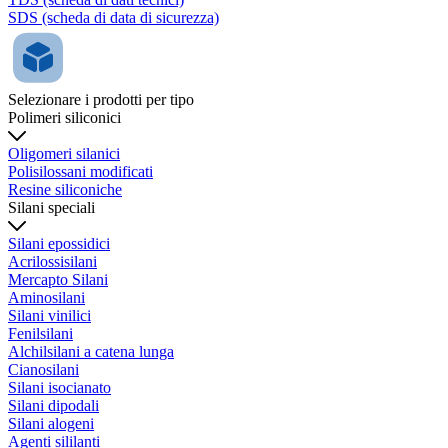
SDS (scheda di data di sicurezza)
Selezionare i prodotti per tipo
Polimeri siliconici
Oligomeri silanici
Polisilossani modificati
Resine siliconiche
Silani speciali
Silani epossidici
Acrilossisilani
Mercapto Silani
Aminosilani
Silani vinilici
Fenilsilani
Alchilsilani a catena lunga
Cianosilani
Silani isocianato
Silani dipodali
Silani alogeni
Agenti sililanti