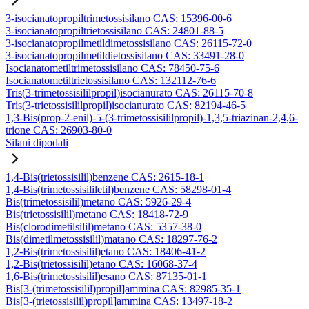
3-isocianatopropiltrimetossisilano CAS: 15396-00-6
3-isocianatopropiltrietossisilano CAS: 24801-88-5
3-isocianatopropilmetildimetossisilano CAS: 26115-72-0
3-isocianatopropilmetildietossisilano CAS: 33491-28-0
Isocianatometiltrimetossisilano CAS: 78450-75-6
Isocianatometiltrietossisilano CAS: 132112-76-6
Tris(3-trimetossisililpropil)isocianurato CAS: 26115-70-8
Tris(3-trietossisililpropil)isocianurato CAS: 82194-46-5
1,3-Bis(prop-2-enil)-5-(3-trimetossisililpropil)-1,3,5-triazinan-2,4,6-
trione CAS: 26903-80-0
Silani dipodali
1,4-Bis(trietossisilil)benzene CAS: 2615-18-1
1,4-Bis(trimetossisililetil)benzene CAS: 58298-01-4
Bis(trimetossisilil)metano CAS: 5926-29-4
Bis(trietossisilil)metano CAS: 18418-72-9
Bis(clorodimetilsilil)metano CAS: 5357-38-0
Bis(dimetilmetossisilil)matano CAS: 18297-76-2
1,2-Bis(trimetossisilil)etano CAS: 18406-41-2
1,2-Bis(trietossisilil)etano CAS: 16068-37-4
1,6-Bis(trimetossisilil)esano CAS: 87135-01-1
Bis[3-(trimetossisilil)propil]ammina CAS: 82985-35-1
Bis[3-(trietossisilil)propil]ammina CAS: 13497-18-2