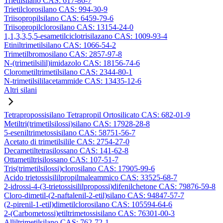
Trietilsilano CAS: 617-86-7
Trietilclorosilano CAS: 994-30-9
Triisopropilsilano CAS: 6459-79-6
Triisopropilclorosilano CAS: 13154-24-0
1,1,3,3,5,5-esametilciclotrisilazano CAS: 1009-93-4
Etiniltrimetilsilano CAS: 1066-54-2
Trimetilbromosilano CAS: 2857-97-8
N-(trimetilsilil)imidazolo CAS: 18156-74-6
Clorometiltrimetilsilano CAS: 2344-80-1
N-trimetilsililacetammide CAS: 13435-12-6
Altri silani
Tetrapropossisilano Tetrapropil Ortosilicato CAS: 682-01-9
Metiltri(trimetilsilossi)silano CAS: 17928-28-8
5-eseniltrimetossisilano CAS: 58751-56-7
Acetato di trimetilsilile CAS: 2754-27-0
Decametiltetrasilossano CAS: 141-62-8
Ottametiltrisilossano CAS: 107-51-7
Tris(trimetilsilossi)clorosilano CAS: 17905-99-6
Acido trietossisililpropilmaleammico CAS: 33525-68-7
2-idrossi-4-(3-trietossisililpropossi)difenilchetone CAS: 79876-59-8
Cloro-dimetil-(2-naftalenil-2-etil)silano CAS: 94847-57-7
(2-pirenil-1-etil)dimetilclorosilano CAS: 105594-64-6
2-(Carbometossi)etiltrimetossisilano CAS: 76301-00-3
Alliltrimetilsilano CAS: 762-72-1