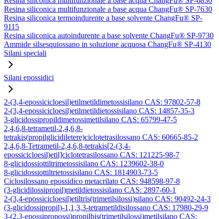
Resina siliconica multifunzionale a base acqua ChangFu® SP-6830
Resina siliconica multifunzionale a base acqua ChangFu® SP-7630
Resina siliconica termoindurente a base solvente ChangFu® SP-
9115
Resina siliconica autoindurente a base solvente ChangFu® SP-9730
Ammide silsesquiossano in soluzione acquosa ChangFu® SP-4130
Silani speciali
Silani epossidici
2-(3,4-epossicicloesil)etilmetildimetossisilano CAS: 97802-57-8
2-(3,4-epossicicloesil)etilmetildietossisilano CAS: 14857-35-3
3-glicidossipropildimetossimetilsilano CAS: 65799-47-5
2,4,6,8-tetrametil-2,4,6,8-
tetrakis(propilglicidiletere)ciclotetrasilossano CAS: 60665-85-2
2,4,6,8-Tetrametil-2,4,6,8-tetrakis[2-(3,4-
epossicicloesil)etil]ciclotetrasilossano CAS: 121225-98-7
8-glicidossiottiltrimetossisilano CAS: 1239602-38-0
8-glicidossiottiltrietossisilano CAS: 1814903-73-5
Ciclosilossano epossidico metacrilato CAS: 948598-97-8
(3-glicidilossipropil)metildietossisilano CAS: 2897-60-1
2-(3,4-epossicicloesil)etiltris(trimetilsilossi)silano CAS: 90492-24-3
(3-glicidossipropil)-1,1,3,3-tetrametildisilossano CAS: 17980-29-9
3-(2,3-epossipropossi)propilbis(trimetilsilossi)metilsilano CAS: