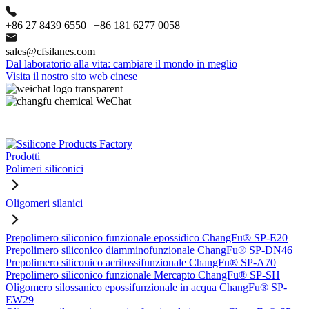
+86 27 8439 6550 | +86 181 6277 0058
sales@cfsilanes.com
Dal laboratorio alla vita: cambiare il mondo in meglio
Visita il nostro sito web cinese
Prodotti
Polimeri siliconici
Oligomeri silanici
Prepolimero siliconico funzionale epossidico ChangFu® SP-E20
Prepolimero siliconico diamminofunzionale ChangFu® SP-DN46
Prepolimero siliconico acrilossifunzionale ChangFu® SP-A70
Prepolimero siliconico funzionale Mercapto ChangFu® SP-SH
Oligomero silossanico epossifunzionale in acqua ChangFu® SP-
EW29