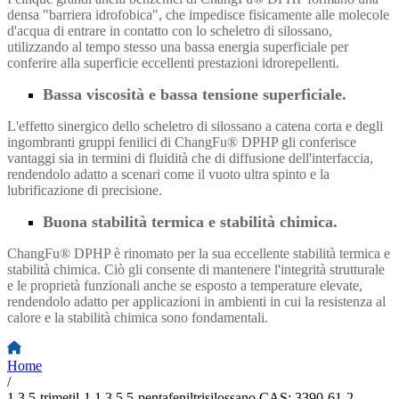
densa "barriera idrofobica", che impedisce fisicamente alle molecole
d'acqua di entrare in contatto con lo scheletro di silossano,
utilizzando al tempo stesso una bassa energia superficiale per
conferire alla superficie eccellenti prestazioni idrorepellenti.
Bassa viscosità e bassa tensione superficiale.
L'effetto sinergico dello scheletro di silossano a catena corta e degli
ingombranti gruppi fenilici di ChangFu® DPHP gli conferisce
vantaggi sia in termini di fluidità che di diffusione dell'interfaccia,
rendendolo adatto a scenari come il vuoto ultra spinto e la
lubrificazione di precisione.
Buona stabilità termica e stabilità chimica.
ChangFu® DPHP è rinomato per la sua eccellente stabilità termica e
stabilità chimica. Ciò gli consente di mantenere l'integrità strutturale
e le proprietà funzionali anche se esposto a temperature elevate,
rendendolo adatto per applicazioni in ambienti in cui la resistenza al
calore e la stabilità chimica sono fondamentali.
Home
/
1,3,5-trimetil-1,1,3,5,5-pentafeniltrisilossano CAS: 3390-61-2