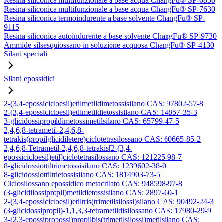
Resina siliconica multifunzionale a base acqua ChangFu® SP-6830
Resina siliconica multifunzionale a base acqua ChangFu® SP-7630
Resina siliconica termoindurente a base solvente ChangFu® SP-
9115
Resina siliconica autoindurente a base solvente ChangFu® SP-9730
Ammide silsesquiossano in soluzione acquosa ChangFu® SP-4130
Silani speciali
Silani epossidici
2-(3,4-epossicicloesil)etilmetildimetossisilano CAS: 97802-57-8
2-(3,4-epossicicloesil)etilmetildietossisilano CAS: 14857-35-3
3-glicidossipropildimetossimetilsilano CAS: 65799-47-5
2,4,6,8-tetrametil-2,4,6,8-
tetrakis(propilglicidiletere)ciclotetrasilossano CAS: 60665-85-2
2,4,6,8-Tetrametil-2,4,6,8-tetrakis[2-(3,4-
epossicicloesil)etil]ciclotetrasilossano CAS: 121225-98-7
8-glicidossiottiltrimetossisilano CAS: 1239602-38-0
8-glicidossiottiltrietossisilano CAS: 1814903-73-5
Ciclosilossano epossidico metacrilato CAS: 948598-97-8
(3-glicidilossipropil)metildietossisilano CAS: 2897-60-1
2-(3,4-epossicicloesil)etiltris(trimetilsilossi)silano CAS: 90492-24-3
(3-glicidossipropil)-1,1,3,3-tetrametildisilossano CAS: 17980-29-9
3-(2,3-epossipropossi)propilbis(trimetilsilossi)metilsilano CAS: