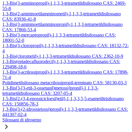
1,3-Bis(3-amminopropil)-1,1,3,3-tetrametildisilossano CAS: 2469-
55-8
1,3-Bis(2-amminoetilamminometil)-1,1,3,3-tetrametildisilossano
CAS: 83936-41-8
1,3-Bis(3-amminoetilamminopropil)-1,1,3,3-tetrametildisilossano
CAS: 17866-53-4
1,3-Bis(3-mercaptopropil)-1,1,3,3-tetrametildisilossano CAS:
18001-52-0
1,3-Bis(3-cloropropil)-1,1,3,3-tetrametildisilossano CAS: 18132-72-
4
1,3-Bis(clorometil)-1,1,3,3-tetrametildisilossano CAS: 2362-10-9
1,3-Bis(eptadecafluorodecil)-1,1,3,3-tetrametildisilossano CAS:
129498-18-6
1,3-Bis(3-acrilossipropil)-1,1,3,3-tetrametildisilossano CAS: 17898-
71-4
Polidimetilsilossano metacrilossipropil-terminato CAS: 58130-03-3
1,3-Bis[3-[3-etil-3-ossetanil)metossi]propil]-1,1,3,3-
tetrametildisilossano CAS: 3207-05-4
1,5-Bis[2-(3,4-epossicicloesil)etil]-1,1,3,3,5,5-esametiltrisilossano
CAS: 150856-78-3
1,3-Bis(3-(2-idrossietossi)propil)-1,1,3,3-tetrametildisilossano CAS:
441307-02-4
Silossani di idrogeno