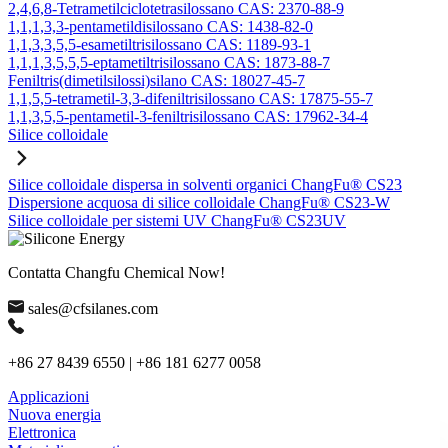
2,4,6,8-Tetrametilciclotetrasilossano CAS: 2370-88-9
1,1,1,3,3-pentametildisilossano CAS: 1438-82-0
1,1,3,3,5,5-esametiltrisilossano CAS: 1189-93-1
1,1,1,3,5,5,5-eptametiltrisilossano CAS: 1873-88-7
Feniltris(dimetilsilossi)silano CAS: 18027-45-7
1,1,5,5-tetrametil-3,3-difeniltrisilossano CAS: 17875-55-7
1,1,3,5,5-pentametil-3-feniltrisilossano CAS: 17962-34-4
Silice colloidale
Silice colloidale dispersa in solventi organici ChangFu® CS23
Dispersione acquosa di silice colloidale ChangFu® CS23-W
Silice colloidale per sistemi UV ChangFu® CS23UV
Contatta Changfu Chemical Now!
sales@cfsilanes.com
+86 27 8439 6550 | +86 181 6277 0058
Applicazioni
Nuova energia
Elettronica