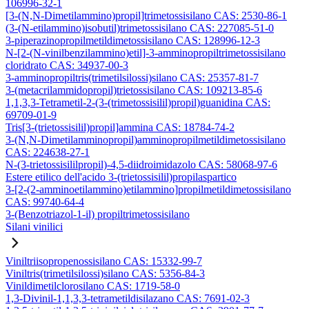
106996-32-1
[3-(N,N-Dimetilammino)propil]trimetossisilano CAS: 2530-86-1
(3-(N-etilammino)isobutil)trimetossisilano CAS: 227085-51-0
3-piperazinopropilmetildimetossisilano CAS: 128996-12-3
N-[2-(N-vinilbenzilammino)etil]-3-amminopropiltrimetossisilano
cloridrato CAS: 34937-00-3
3-amminopropiltris(trimetilsilossi)silano CAS: 25357-81-7
3-(metacrilammidopropil)trietossisilano CAS: 109213-85-6
1,1,3,3-Tetrametil-2-(3-(trimetossisilil)propil)guanidina CAS:
69709-01-9
Tris[3-(trietossisilil)propil]ammina CAS: 18784-74-2
3-(N,N-Dimetilamminopropil)amminopropilmetildimetossisilano
CAS: 224638-27-1
N-(3-trietossisililpropil)-4,5-diidroimidazolo CAS: 58068-97-6
Estere etilico dell'acido 3-(trietossisilil)propilaspartico
3-[2-(2-amminoetilammino)etilammino]propilmetildimetossisilano
CAS: 99740-64-4
3-(Benzotriazol-1-il) propiltrimetossisilano
Silani vinilici
Viniltriisopropenossisilano CAS: 15332-99-7
Viniltris(trimetilsilossi)silano CAS: 5356-84-3
Vinildimetilclorosilano CAS: 1719-58-0
1,3-Divinil-1,1,3,3-tetrametildisilazano CAS: 7691-02-3