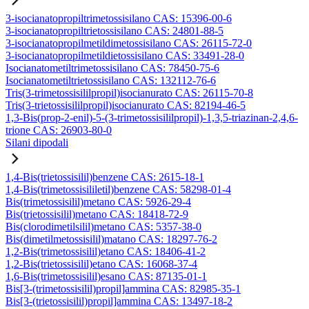
3-isocianatopropiltrimetossisilano CAS: 15396-00-6
3-isocianatopropiltrietossisilano CAS: 24801-88-5
3-isocianatopropilmetildimetossisilano CAS: 26115-72-0
3-isocianatopropilmetildietossisilano CAS: 33491-28-0
Isocianatometiltrimetossisilano CAS: 78450-75-6
Isocianatometiltrietossisilano CAS: 132112-76-6
Tris(3-trimetossisililpropil)isocianurato CAS: 26115-70-8
Tris(3-trietossisililpropil)isocianurato CAS: 82194-46-5
1,3-Bis(prop-2-enil)-5-(3-trimetossisililpropil)-1,3,5-triazinan-2,4,6-
trione CAS: 26903-80-0
Silani dipodali
1,4-Bis(trietossisilil)benzene CAS: 2615-18-1
1,4-Bis(trimetossisililetil)benzene CAS: 58298-01-4
Bis(trimetossisilil)metano CAS: 5926-29-4
Bis(trietossisilil)metano CAS: 18418-72-9
Bis(clorodimetilsilil)metano CAS: 5357-38-0
Bis(dimetilmetossisilil)matano CAS: 18297-76-2
1,2-Bis(trimetossisilil)etano CAS: 18406-41-2
1,2-Bis(trietossisilil)etano CAS: 16068-37-4
1,6-Bis(trimetossisilil)esano CAS: 87135-01-1
Bis[3-(trimetossisilil)propil]ammina CAS: 82985-35-1
Bis[3-(trietossisilil)propil]ammina CAS: 13497-18-2