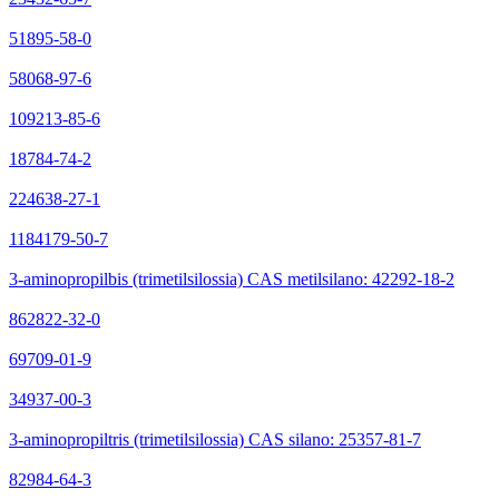
51895-58-0
58068-97-6
109213-85-6
18784-74-2
224638-27-1
1184179-50-7
3-aminopropilbis (trimetilsilossia) CAS metilsilano: 42292-18-2
862822-32-0
69709-01-9
34937-00-3
3-aminopropiltris (trimetilsilossia) CAS silano: 25357-81-7
82984-64-3