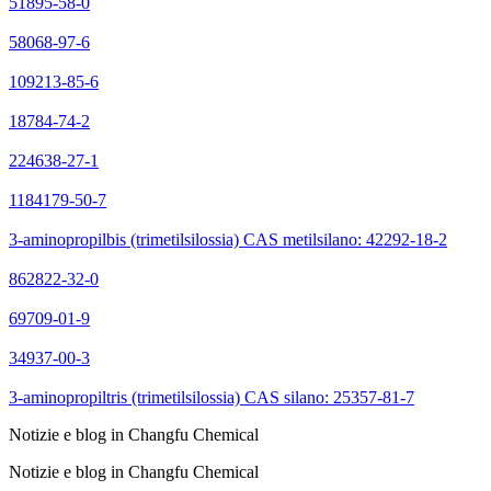
51895-58-0
58068-97-6
109213-85-6
18784-74-2
224638-27-1
1184179-50-7
3-aminopropilbis (trimetilsilossia) CAS metilsilano: 42292-18-2
862822-32-0
69709-01-9
34937-00-3
3-aminopropiltris (trimetilsilossia) CAS silano: 25357-81-7
Notizie e blog in Changfu Chemical
Notizie e blog in Changfu Chemical