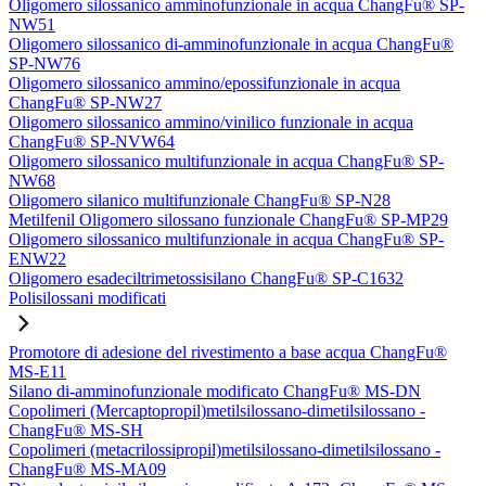
Oligomero silossanico amminofunzionale in acqua ChangFu® SP-
NW51
Oligomero silossanico di-amminofunzionale in acqua ChangFu®
SP-NW76
Oligomero silossanico ammino/epossifunzionale in acqua
ChangFu® SP-NW27
Oligomero silossanico ammino/vinilico funzionale in acqua
ChangFu® SP-NVW64
Oligomero silossanico multifunzionale in acqua ChangFu® SP-
NW68
Oligomero silanico multifunzionale ChangFu® SP-N28
Metilfenil Oligomero silossano funzionale ChangFu® SP-MP29
Oligomero silossanico multifunzionale in acqua ChangFu® SP-
ENW22
Oligomero esadeciltrimetossisilano ChangFu® SP-C1632
Polisilossani modificati
Promotore di adesione del rivestimento a base acqua ChangFu®
MS-E11
Silano di-amminofunzionale modificato ChangFu® MS-DN
Copolimeri (Mercaptopropil)metilsilossano-dimetilsilossano -
ChangFu® MS-SH
Copolimeri (metacrilossipropil)metilsilossano-dimetilsilossano -
ChangFu® MS-MA09