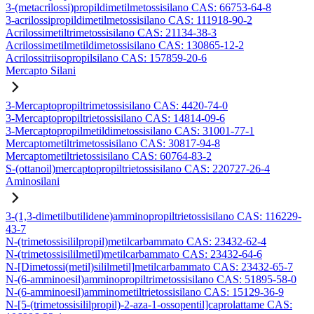
3-(metacrilossi)propildimetilmetossisilano CAS: 66753-64-8
3-acrilossipropildimetilmetossisilano CAS: 111918-90-2
Acrilossimetiltrimetossisilano CAS: 21134-38-3
Acrilossimetilmetildimetossisilano CAS: 130865-12-2
Acrilossitriisopropilsilano CAS: 157859-20-6
Mercapto Silani
3-Mercaptopropiltrimetossisilano CAS: 4420-74-0
3-Mercaptopropiltrietossisilano CAS: 14814-09-6
3-Mercaptopropilmetildimetossisilano CAS: 31001-77-1
Mercaptometiltrimetossisilano CAS: 30817-94-8
Mercaptometiltrietossisilano CAS: 60764-83-2
S-(ottanoil)mercaptopropiltrietossisilano CAS: 220727-26-4
Aminosilani
3-(1,3-dimetilbutilidene)amminopropiltrietossisilano CAS: 116229-
43-7
N-(trimetossisililpropil)metilcarbammato CAS: 23432-62-4
N-(trimetossisililmetil)metilcarbammato CAS: 23432-64-6
N-[Dimetossi(metil)sililmetil]metilcarbammato CAS: 23432-65-7
N-(6-amminoesil)amminopropiltrimetossisilano CAS: 51895-58-0
N-(6-amminoesil)amminometiltrietossisilano CAS: 15129-36-9
N-[5-(trimetossisililpropil)-2-aza-1-ossopentil]caprolattame CAS: