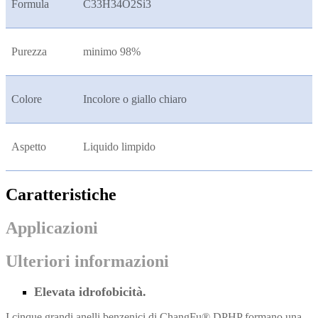
Formula
C33H34O2Si3
Purezza
minimo 98%
Colore
Incolore o giallo chiaro
Aspetto
Liquido limpido
Caratteristiche
Applicazioni
Ulteriori informazioni
Elevata idrofobicità.
I cinque grandi anelli benzenici di ChangFu® DPHP formano una