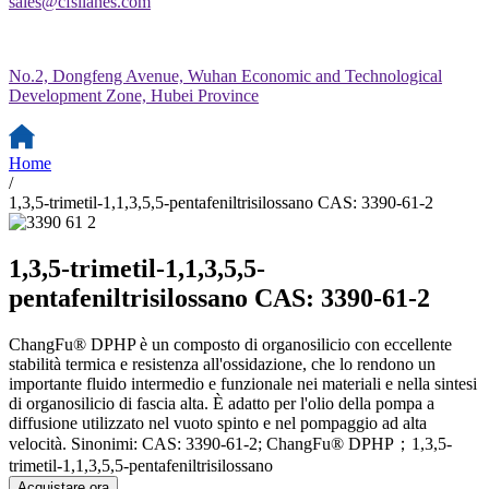
sales@cfsilanes.com
No.2, Dongfeng Avenue, Wuhan Economic and Technological
Development Zone, Hubei Province
Home
/
1,3,5-trimetil-1,1,3,5,5-pentafeniltrisilossano CAS: 3390-61-2
1,3,5-trimetil-1,1,3,5,5-
pentafeniltrisilossano CAS: 3390-61-2
ChangFu® DPHP è un composto di organosilicio con eccellente
stabilità termica e resistenza all'ossidazione, che lo rendono un
importante fluido intermedio e funzionale nei materiali e nella sintesi
di organosilicio di fascia alta. È adatto per l'olio della pompa a
diffusione utilizzato nel vuoto spinto e nel pompaggio ad alta
velocità. Sinonimi: CAS: 3390-61-2; ChangFu® DPHP；1,3,5-
trimetil-1,1,3,5,5-pentafeniltrisilossano
Acquistare ora