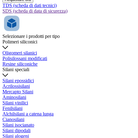
TDS (scheda di dati tecnici)
SDS (scheda di data di sicurezza)
Selezionare i prodotti per tipo
Polimeri siliconici
Oligomeri silanici
Polisilossani modificati
Resine siliconiche
Silani speciali
Silani epossidici
Acrilossisilani
Mercapto Silani
Aminosilani
Silani vinilici
Fenilsilani
Alchilsilani a catena lunga
Cianosilani
Silani isocianato
Silani dipodali
Silani alogeni