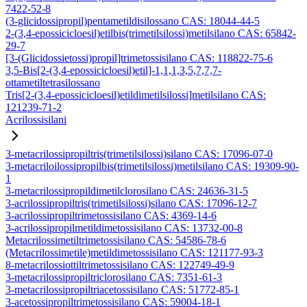
7422-52-8
(3-glicidossipropil)pentametildisilossano CAS: 18044-44-5
2-(3,4-epossicicloesil)etilbis(trimetilsilossi)metilsilano CAS: 65842-
29-7
[3-(Glicidossietossi)propil]trimetossisilano CAS: 118822-75-6
3,5-Bis[2-(3,4-epossicicloesil)etil]-1,1,1,3,5,7,7,7-
ottametiltetrasilossano
Tris[2-(3,4-epossicicloesil)etildimetilsilossi]metilsilano CAS:
121239-71-2
Acrilossisilani
3-metacrilossipropiltris(trimetilsilossi)silano CAS: 17096-07-0
3-metacriloilossipropilbis(trimetilsilossi)metilsilano CAS: 19309-90-
1
3-metacrilossipropildimetilclorosilano CAS: 24636-31-5
3-acrilossipropiltris(trimetilsilossi)silano CAS: 17096-12-7
3-acrilossipropiltrimetossisilano CAS: 4369-14-6
3-acrilossipropilmetildimetossisilano CAS: 13732-00-8
Metacrilossimetiltrimetossisilano CAS: 54586-78-6
(Metacrilossimetile)metildimetossisilano CAS: 121177-93-3
8-metacrilossiottiltrimetossisilano CAS: 122749-49-9
3-metacrilossipropiltriclorosilano CAS: 7351-61-3
3-metacrilossipropiltriacetossisilano CAS: 51772-85-1
3-acetossipropiltrimetossisilano CAS: 59004-18-1