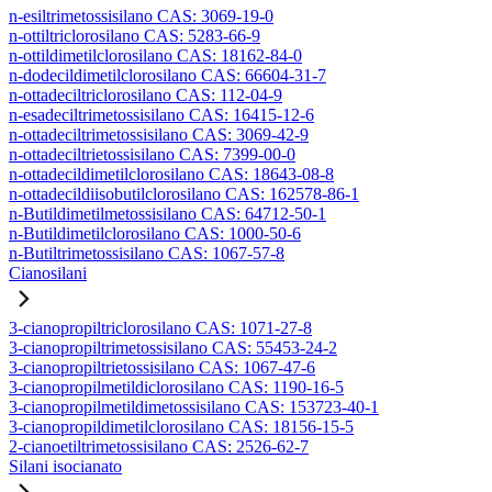
n-esiltrimetossisilano CAS: 3069-19-0
n-ottiltriclorosilano CAS: 5283-66-9
n-ottildimetilclorosilano CAS: 18162-84-0
n-dodecildimetilclorosilano CAS: 66604-31-7
n-ottadeciltriclorosilano CAS: 112-04-9
n-esadeciltrimetossisilano CAS: 16415-12-6
n-ottadeciltrimetossisilano CAS: 3069-42-9
n-ottadeciltrietossisilano CAS: 7399-00-0
n-ottadecildimetilclorosilano CAS: 18643-08-8
n-ottadecildiisobutilclorosilano CAS: 162578-86-1
n-Butildimetilmetossisilano CAS: 64712-50-1
n-Butildimetilclorosilano CAS: 1000-50-6
n-Butiltrimetossisilano CAS: 1067-57-8
Cianosilani
3-cianopropiltriclorosilano CAS: 1071-27-8
3-cianopropiltrimetossisilano CAS: 55453-24-2
3-cianopropiltrietossisilano CAS: 1067-47-6
3-cianopropilmetildiclorosilano CAS: 1190-16-5
3-cianopropilmetildimetossisilano CAS: 153723-40-1
3-cianopropildimetilclorosilano CAS: 18156-15-5
2-cianoetiltrimetossisilano CAS: 2526-62-7
Silani isocianato