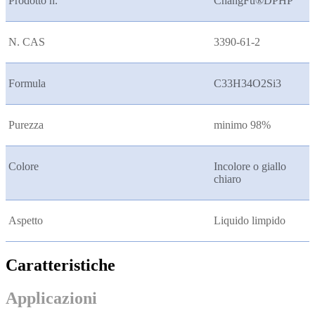
Prodotto n.
ChangFu®DPHP
N. CAS
3390-61-2
Formula
C33H34O2Si3
Purezza
minimo 98%
Colore
Incolore o giallo
chiaro
Aspetto
Liquido limpido
Caratteristiche
Applicazioni