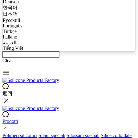
Deutsch
한국어
日本語
Русский
Português
Türkçe
Italiano
العربية
Tiếng Việt
Clear
返回
Prodotti
Polimeri siliconici
Silani speciali
Silossani speciali
Silice colloidale