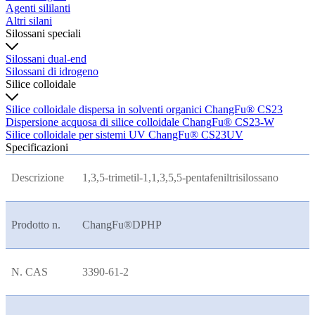
Agenti sililanti
Altri silani
Silossani speciali
Silossani dual-end
Silossani di idrogeno
Silice colloidale
Silice colloidale dispersa in solventi organici ChangFu® CS23
Dispersione acquosa di silice colloidale ChangFu® CS23-W
Silice colloidale per sistemi UV ChangFu® CS23UV
Specificazioni
Descrizione
1,3,5-trimetil-1,1,3,5,5-pentafeniltrisilossano
Prodotto n.
ChangFu®DPHP
N. CAS
3390-61-2