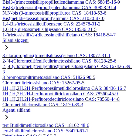
Bis[3-(trimetossisilil)propil]etilendiammina CAS: 68845-16-9
Bis[3-(trietossisilil)propil]etilendiammina CAS: 30858-91-4
N,N-bis (3-trimetossisililpropil)urea CAS: 18418-53-6
Bis(metildietossisililpropil)ammina CAS: 31020-47-0
1,4-Bis(trietossisililetil)benzene CAS: 224578-01-2
1,6-Bis(dietossimetilsilil)esano CAS: 18536-21-5
1-(trietossisilil)-2-(dietossimetilsilil)etano CAS: 18418-54-7
Silani alogeni
3-cloropropiltris(trimetilsililossi)silano CAS: 18077-31-1
2-[4-(Clorometil)fenil]etiltrimetossisilano CAS: 68128-25-6
2-[4-(Clorometil)fenil]etiltris(trimetilsilossi)silano CAS: 167426-89-
3
3-bromopropiltrimetossisilano CAS: 51826-90-5
Clorometiltrietossisilano CAS: 15267-95-5
1H,1H,2H,2H-Perfluoroesilmetildiclorosilano CAS: 38436-16-7
1H,1H,2H,2H-Perfluoroottiltriclorosilano CAS: 78560-45-9
1H,1H,2H,2H-Perfluorodeciltriclorosilano CAS: 78560-44-8
Clorometildiclorosilano CAS: 18170-89-3
Agenti sililanti
tert-Butildimetilclorosilano CAS: 18162-48-6
tert-Butildifenilclorosilano CAS: 58479-61-1