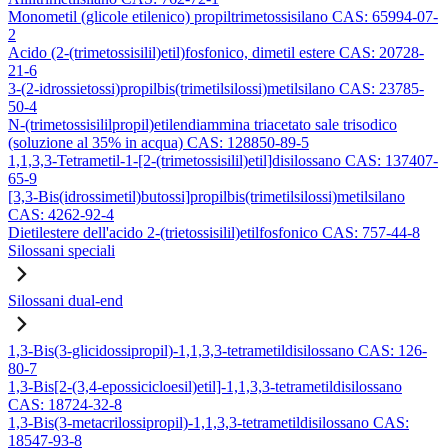
Monometil (glicole etilenico) propiltrimetossisilano CAS: 65994-07-
2
Acido (2-(trimetossisilil)etil)fosfonico, dimetil estere CAS: 20728-
21-6
3-(2-idrossietossi)propilbis(trimetilsilossi)metilsilano CAS: 23785-
50-4
N-(trimetossisililpropil)etilendiammina triacetato sale trisodico
(soluzione al 35% in acqua) CAS: 128850-89-5
1,1,3,3-Tetrametil-1-[2-(trimetossisilil)etil]disilossano CAS: 137407-
65-9
[3,3-Bis(idrossimetil)butossi]propilbis(trimetilsilossi)metilsilano
CAS: 4262-92-4
Dietilestere dell'acido 2-(trietossisilil)etilfosfonico CAS: 757-44-8
Silossani speciali
Silossani dual-end
1,3-Bis(3-glicidossipropil)-1,1,3,3-tetrametildisilossano CAS: 126-
80-7
1,3-Bis[2-(3,4-epossicicloesil)etil]-1,1,3,3-tetrametildisilossano
CAS: 18724-32-8
1,3-Bis(3-metacrilossipropil)-1,1,3,3-tetrametildisilossano CAS:
18547-93-8