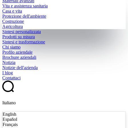
Materiali avanzati
Vita e assistenza sanitaria
Casa e vita
Protezione dell'ambiente
Costruzione
Agricoltura
Sintesi personalizzata
Prodotti su misura
Sintesi e trasformazione
Chi siamo
Profilo aziendale
Brochure aziendali
Notizia
Notizie dell'azienda
I blog
Contattaci
Italiano
English
Español
Français