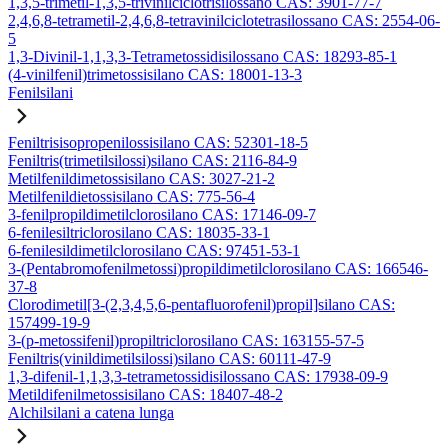
1,3,5-trimetil-1,3,5-trivinilciclotrisilossano CAS: 3901-77-7
2,4,6,8-tetrametil-2,4,6,8-tetravinilciclotetrasilossano CAS: 2554-06-
5
1,3-Divinil-1,1,3,3-Tetrametossidisilossano CAS: 18293-85-1
(4-vinilfenil)trimetossisilano CAS: 18001-13-3
Fenilsilani
Feniltrisisopropenilossisilano CAS: 52301-18-5
Feniltris(trimetilsilossi)silano CAS: 2116-84-9
Metilfenildimetossisilano CAS: 3027-21-2
Metilfenildietossisilano CAS: 775-56-4
3-fenilpropildimetilclorosilano CAS: 17146-09-7
6-fenilesiltriclorosilano CAS: 18035-33-1
6-fenilesildimetilclorosilano CAS: 97451-53-1
3-(Pentabromofenilmetossi)propildimetilclorosilano CAS: 166546-
37-8
Clorodimetil[3-(2,3,4,5,6-pentafluorofenil)propil]silano CAS:
157499-19-9
3-(p-metossifenil)propiltriclorosilano CAS: 163155-57-5
Feniltris(vinildimetilsilossi)silano CAS: 60111-47-9
1,3-difenil-1,1,3,3-tetrametossidisilossano CAS: 17938-09-9
Metildifenilmetossisilano CAS: 18407-48-2
Alchilsilani a catena lunga