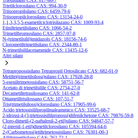
Trietilsilano CAS: 617-86-7
Trietilclorosilano CAS: 994-30-9
Triisopropilsilano CAS: 6459-79-6
Triisopropilclorosilano CAS: 13154-24-0
1,1,3,3,5,5-esametilciclotrisilazano CAS: 1009-93-4
Etiniltrimetilsilano CAS: 1066-54-2
Trimetilbromosilano CAS: 2857-97-8
N-(trimetilsilil)imidazolo CAS: 18156-74-6
Clorometiltrimetilsilano CAS: 2344-80-1
N-trimetilsililacetammide CAS: 13435-12-6
Altri silani
Tetrapropossisilano Tetrapropil Ortosilicato CAS: 682-01-9
Metiltri(trimetilsilossi)silano CAS: 17928-28-8
5-eseniltrimetossisilano CAS: 58751-56-7
Acetato di trimetilsilile CAS: 2754-27-0
Decametiltetrasilossano CAS: 141-62-8
Ottametiltrisilossano CAS: 107-51-7
Tris(trimetilsilossi)clorosilano CAS: 17905-99-6
Acido trietossisililpropilmaleammico CAS: 33525-68-7
2-idrossi-4-(3-trietossisililpropossi)difenilchetone CAS: 79876-59-8
Cloro-dimetil-(2-naftalenil-2-etil)silano CAS: 94847-57-7
(2-pirenil-1-etil)dimetilclorosilano CAS: 105594-64-6
2-(Carbometossi)etiltrimetossisilano CAS: 76301-00-3
Alliltrimetilsilano CAS: 762-72-1