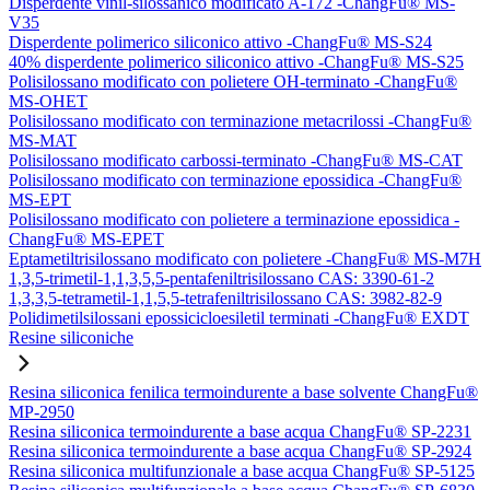
Disperdente vinil-silossanico modificato A-172 -ChangFu® MS-
V35
Disperdente polimerico siliconico attivo -ChangFu® MS-S24
40% disperdente polimerico siliconico attivo -ChangFu® MS-S25
Polisilossano modificato con polietere OH-terminato -ChangFu®
MS-OHET
Polisilossano modificato con terminazione metacrilossi -ChangFu®
MS-MAT
Polisilossano modificato carbossi-terminato -ChangFu® MS-CAT
Polisilossano modificato con terminazione epossidica -ChangFu®
MS-EPT
Polisilossano modificato con polietere a terminazione epossidica -
ChangFu® MS-EPET
Eptametiltrisilossano modificato con polietere -ChangFu® MS-M7H
1,3,5-trimetil-1,1,3,5,5-pentafeniltrisilossano CAS: 3390-61-2
1,3,3,5-tetrametil-1,1,5,5-tetrafeniltrisilossano CAS: 3982-82-9
Polidimetilsilossani epossicicloesiletil terminati -ChangFu® EXDT
Resine siliconiche
Resina siliconica fenilica termoindurente a base solvente ChangFu®
MP-2950
Resina siliconica termoindurente a base acqua ChangFu® SP-2231
Resina siliconica termoindurente a base acqua ChangFu® SP-2924
Resina siliconica multifunzionale a base acqua ChangFu® SP-5125