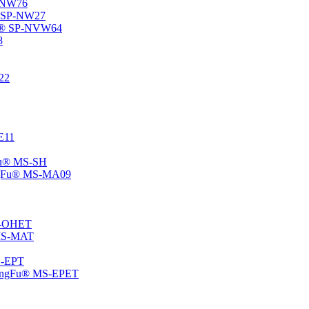
P-NW76
u® SP-NW27
gFu® SP-NVW64
8
22
-E11
gFu® MS-SH
ChangFu® MS-MA09
MS-OHET
® MS-MAT
MS-EPT
-ChangFu® MS-EPET