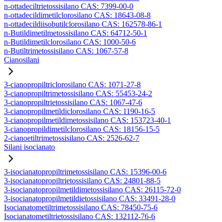
n-ottadeciltrietossisilano CAS: 7399-00-0
n-ottadecildimetilclorosilano CAS: 18643-08-8
n-ottadecildiisobutilclorosilano CAS: 162578-86-1
n-Butildimetilmetossisilano CAS: 64712-50-1
n-Butildimetilclorosilano CAS: 1000-50-6
n-Butiltrimetossisilano CAS: 1067-57-8
Cianosilani
3-cianopropiltriclorosilano CAS: 1071-27-8
3-cianopropiltrimetossisilano CAS: 55453-24-2
3-cianopropiltrietossisilano CAS: 1067-47-6
3-cianopropilmetildiclorosilano CAS: 1190-16-5
3-cianopropilmetildimetossisilano CAS: 153723-40-1
3-cianopropildimetilclorosilano CAS: 18156-15-5
2-cianoetiltrimetossisilano CAS: 2526-62-7
Silani isocianato
3-isocianatopropiltrimetossisilano CAS: 15396-00-6
3-isocianatopropiltrietossisilano CAS: 24801-88-5
3-isocianatopropilmetildimetossisilano CAS: 26115-72-0
3-isocianatopropilmetildietossisilano CAS: 33491-28-0
Isocianatometiltrimetossisilano CAS: 78450-75-6
Isocianatometiltrietossisilano CAS: 132112-76-6