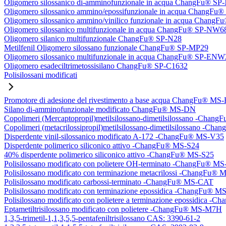
Oligomero silossanico di-amminofunzionale in acqua ChangFu® S
Oligomero silossanico ammino/epossifunzionale in acqua ChangF
Oligomero silossanico ammino/vinilico funzionale in acqua Chan
Oligomero silossanico multifunzionale in acqua ChangFu® SP-NW6
Oligomero silanico multifunzionale ChangFu® SP-N28
Metilfenil Oligomero silossano funzionale ChangFu® SP-MP29
Oligomero silossanico multifunzionale in acqua ChangFu® SP-ENW
Oligomero esadeciltrimetossisilano ChangFu® SP-C1632
Polisilossani modificati
Promotore di adesione del rivestimento a base acqua ChangFu® MS
Silano di-amminofunzionale modificato ChangFu® MS-DN
Copolimeri (Mercaptopropil)metilsilossano-dimetilsilossano -Chan
Copolimeri (metacrilossipropil)metilsilossano-dimetilsilossano -
Disperdente vinil-silossanico modificato A-172 -ChangFu® MS-V35
Disperdente polimerico siliconico attivo -ChangFu® MS-S24
40% disperdente polimerico siliconico attivo -ChangFu® MS-S25
Polisilossano modificato con polietere OH-terminato -ChangFu® 
Polisilossano modificato con terminazione metacrilossi -ChangFu
Polisilossano modificato carbossi-terminato -ChangFu® MS-CAT
Polisilossano modificato con terminazione epossidica -ChangFu® 
Polisilossano modificato con polietere a terminazione epossidica 
Eptametiltrisilossano modificato con polietere -ChangFu® MS-M7H
1,3,5-trimetil-1,1,3,5,5-pentafeniltrisilossano CAS: 3390-61-2