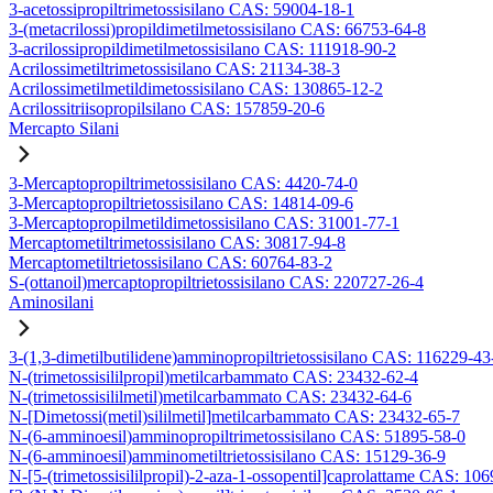
3-acetossipropiltrimetossisilano CAS: 59004-18-1
3-(metacrilossi)propildimetilmetossisilano CAS: 66753-64-8
3-acrilossipropildimetilmetossisilano CAS: 111918-90-2
Acrilossimetiltrimetossisilano CAS: 21134-38-3
Acrilossimetilmetildimetossisilano CAS: 130865-12-2
Acrilossitriisopropilsilano CAS: 157859-20-6
Mercapto Silani
3-Mercaptopropiltrimetossisilano CAS: 4420-74-0
3-Mercaptopropiltrietossisilano CAS: 14814-09-6
3-Mercaptopropilmetildimetossisilano CAS: 31001-77-1
Mercaptometiltrimetossisilano CAS: 30817-94-8
Mercaptometiltrietossisilano CAS: 60764-83-2
S-(ottanoil)mercaptopropiltrietossisilano CAS: 220727-26-4
Aminosilani
3-(1,3-dimetilbutilidene)amminopropiltrietossisilano CAS: 116229-43
N-(trimetossisililpropil)metilcarbammato CAS: 23432-62-4
N-(trimetossisililmetil)metilcarbammato CAS: 23432-64-6
N-[Dimetossi(metil)sililmetil]metilcarbammato CAS: 23432-65-7
N-(6-amminoesil)amminopropiltrimetossisilano CAS: 51895-58-0
N-(6-amminoesil)amminometiltrietossisilano CAS: 15129-36-9
N-[5-(trimetossisililpropil)-2-aza-1-ossopentil]caprolattame CAS: 10