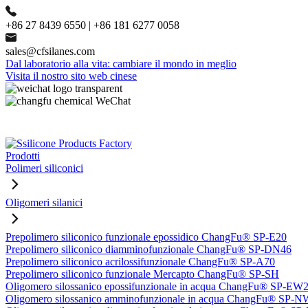
+86 27 8439 6550 | +86 181 6277 0058
sales@cfsilanes.com
Dal laboratorio alla vita: cambiare il mondo in meglio
Visita il nostro sito web cinese
Prodotti
Polimeri siliconici
Oligomeri silanici
Prepolimero siliconico funzionale epossidico ChangFu® SP-E20
Prepolimero siliconico diamminofunzionale ChangFu® SP-DN46
Prepolimero siliconico acrilossifunzionale ChangFu® SP-A70
Prepolimero siliconico funzionale Mercapto ChangFu® SP-SH
Oligomero silossanico epossifunzionale in acqua ChangFu® SP-EW
Oligomero silossanico amminofunzionale in acqua ChangFu® SP-