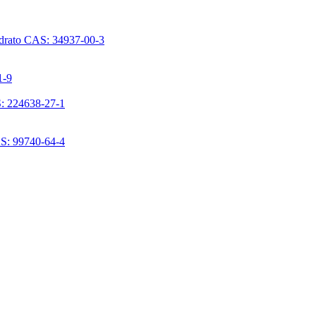
ridrato CAS: 34937-00-3
1-9
S: 224638-27-1
AS: 99740-64-4