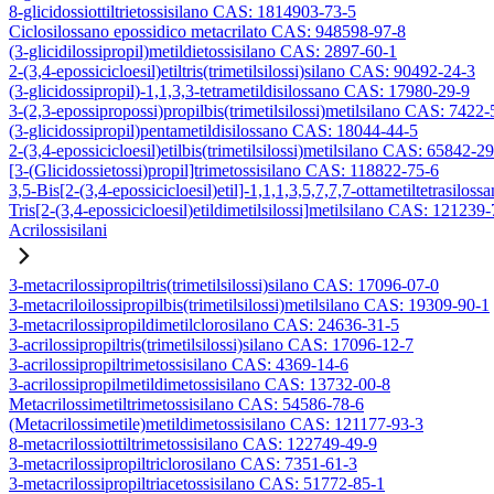
8-glicidossiottiltrietossisilano CAS: 1814903-73-5
Ciclosilossano epossidico metacrilato CAS: 948598-97-8
(3-glicidilossipropil)metildietossisilano CAS: 2897-60-1
2-(3,4-epossicicloesil)etiltris(trimetilsilossi)silano CAS: 90492-24-3
(3-glicidossipropil)-1,1,3,3-tetrametildisilossano CAS: 17980-29-9
3-(2,3-epossipropossi)propilbis(trimetilsilossi)metilsilano CAS: 7422-
(3-glicidossipropil)pentametildisilossano CAS: 18044-44-5
2-(3,4-epossicicloesil)etilbis(trimetilsilossi)metilsilano CAS: 65842-2
[3-(Glicidossietossi)propil]trimetossisilano CAS: 118822-75-6
3,5-Bis[2-(3,4-epossicicloesil)etil]-1,1,1,3,5,7,7,7-ottametiltetrasiloss
Tris[2-(3,4-epossicicloesil)etildimetilsilossi]metilsilano CAS: 121239
Acrilossisilani
3-metacrilossipropiltris(trimetilsilossi)silano CAS: 17096-07-0
3-metacriloilossipropilbis(trimetilsilossi)metilsilano CAS: 19309-90-1
3-metacrilossipropildimetilclorosilano CAS: 24636-31-5
3-acrilossipropiltris(trimetilsilossi)silano CAS: 17096-12-7
3-acrilossipropiltrimetossisilano CAS: 4369-14-6
3-acrilossipropilmetildimetossisilano CAS: 13732-00-8
Metacrilossimetiltrimetossisilano CAS: 54586-78-6
(Metacrilossimetile)metildimetossisilano CAS: 121177-93-3
8-metacrilossiottiltrimetossisilano CAS: 122749-49-9
3-metacrilossipropiltriclorosilano CAS: 7351-61-3
3-metacrilossipropiltriacetossisilano CAS: 51772-85-1