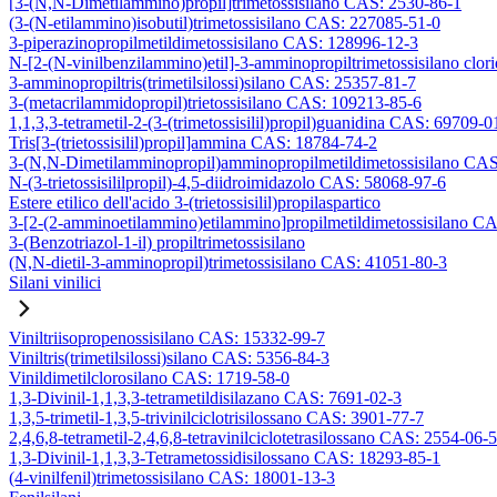
[3-(N,N-Dimetilammino)propil]trimetossisilano CAS: 2530-86-1
(3-(N-etilammino)isobutil)trimetossisilano CAS: 227085-51-0
3-piperazinopropilmetildimetossisilano CAS: 128996-12-3
N-[2-(N-vinilbenzilammino)etil]-3-amminopropiltrimetossisilano clo
3-amminopropiltris(trimetilsilossi)silano CAS: 25357-81-7
3-(metacrilammidopropil)trietossisilano CAS: 109213-85-6
1,1,3,3-tetrametil-2-(3-(trimetossisilil)propil)guanidina CAS: 69709-0
Tris[3-(trietossisilil)propil]ammina CAS: 18784-74-2
3-(N,N-Dimetilamminopropil)amminopropilmetildimetossisilano CA
N-(3-trietossisililpropil)-4,5-diidroimidazolo CAS: 58068-97-6
Estere etilico dell'acido 3-(trietossisilil)propilaspartico
3-[2-(2-amminoetilammino)etilammino]propilmetildimetossisilano C
3-(Benzotriazol-1-il) propiltrimetossisilano
(N,N-dietil-3-amminopropil)trimetossisilano CAS: 41051-80-3
Silani vinilici
Viniltriisopropenossisilano CAS: 15332-99-7
Viniltris(trimetilsilossi)silano CAS: 5356-84-3
Vinildimetilclorosilano CAS: 1719-58-0
1,3-Divinil-1,1,3,3-tetrametildisilazano CAS: 7691-02-3
1,3,5-trimetil-1,3,5-trivinilciclotrisilossano CAS: 3901-77-7
2,4,6,8-tetrametil-2,4,6,8-tetravinilciclotetrasilossano CAS: 2554-06-5
1,3-Divinil-1,1,3,3-Tetrametossidisilossano CAS: 18293-85-1
(4-vinilfenil)trimetossisilano CAS: 18001-13-3