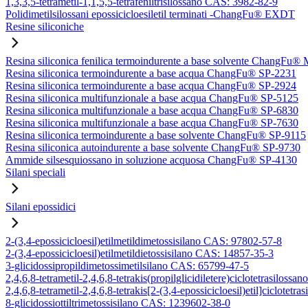
1,3,3,5-tetrametil-1,1,5,5-tetrafeniltrisilossano CAS: 3982-82-9
Polidimetilsilossani epossicicloesiletil terminati -ChangFu® EXDT
Resine siliconiche
Resina siliconica fenilica termoindurente a base solvente ChangFu®
Resina siliconica termoindurente a base acqua ChangFu® SP-2231
Resina siliconica termoindurente a base acqua ChangFu® SP-2924
Resina siliconica multifunzionale a base acqua ChangFu® SP-5125
Resina siliconica multifunzionale a base acqua ChangFu® SP-6830
Resina siliconica multifunzionale a base acqua ChangFu® SP-7630
Resina siliconica termoindurente a base solvente ChangFu® SP-9115
Resina siliconica autoindurente a base solvente ChangFu® SP-9730
Ammide silsesquiossano in soluzione acquosa ChangFu® SP-4130
Silani speciali
Silani epossidici
2-(3,4-epossicicloesil)etilmetildimetossisilano CAS: 97802-57-8
2-(3,4-epossicicloesil)etilmetildietossisilano CAS: 14857-35-3
3-glicidossipropildimetossimetilsilano CAS: 65799-47-5
2,4,6,8-tetrametil-2,4,6,8-tetrakis(propilglicidiletere)ciclotetrasilos
2,4,6,8-tetrametil-2,4,6,8-tetrakis[2-(3,4-epossicicloesil)etil]ciclote
8-glicidossiottiltrimetossisilano CAS: 1239602-38-0