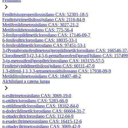
Fenilsilani
Feniltrisisopropenilossisilano CAS: 52301-18-5
Feniltris(trimetilsilossi)silano CAS: 2116-84-9
Metilfenildimetossisilano CAS: 3027-21-2
Metilfenildietossisilano CAS: 775-56-4
3-fenilpropildimetilclorosilano CAS: 17146-09-7
6-fenilesiltriclorosilano CAS: 18035-33-1
6-fenilesildimetilclorosilano CAS: 97451-53-1
3-(Pentabromofenilmetossi)propildimetilclorosilano CAS: 166546-37
Clorodimetil[3-(2,3,4,5,6-pentafluorofenil)propil]silano CAS: 15749
3-(p-metossifenil)propiltriclorosilano CAS: 163155-57-5
Feniltris(vinildimetilsilossi)silano CAS: 60111-47-9
1,3-difenil-1,1,3,3-tetrametossidisilossano CAS: 17938-09-9
Metildifenilmetossisilano CAS: 18407-48-2
Alchilsilani a catena lunga
n-esiltrimetossisilano CAS: 3069-19-0
n-ottiltriclorosilano CAS: 5283-66-9
n-ottildimetilclorosilano CAS: 18162-84-0
n-dodecildimetilclorosilano CAS: 66604-31-7
n-ottadeciltriclorosilano CAS: 112-04-9
n-esadeciltrimetossisilano CAS: 16415-12-6
n-ottadeciltrimetossisilano CAS: 3069-42-9