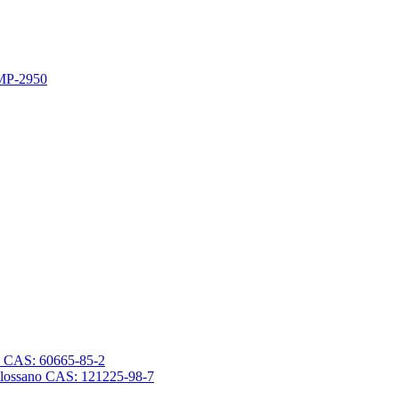
 MP-2950
sano CAS: 60665-85-2
trasilossano CAS: 121225-98-7